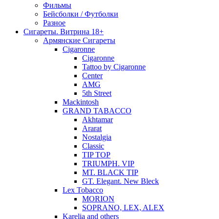
Фильмы
Бейсболки / Футболки
Разное
Сигареты. Витрина 18+
Армянские Сигареты
Cigaronne
Cigaronne
Tattoo by Cigaronne
Center
AMG
5th Street
Mackintosh
GRAND TABACCO
Akhtamar
Ararat
Nostalgia
Classic
TIP TOP
TRIUMPH. VIP
MT. BLACK TIP
GT. Elegant. New Bleck
Lex Tobacco
MORION
SOPRANO, LEX, ALEX
Karelia and others