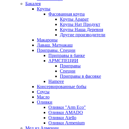
Бакалея
Крупы
Фасованная крупа
Крупы Арарат
Крупы Нат Продукт
Крупы Наша Деревня
Другие производители
Макароны
Лаваш. Матнакаш
Приправы. Специи
Приправы в банке
АРМСПЕЦИИ
Приправы
Специи
Приправы в фасовке
Hamove
Консервированные бобы
Соусы
Масло
Оливки
Оливки "Arm Eco"
Оливки AMADO
Оливки Aiello
Оливки Armenium
Мед из Армении