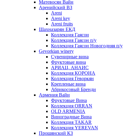
Матевосян Вайн
Аренийский ВЗ
Areni
Areni key
Areni fruits
Шахназарян ЕКД
Коллекция Гаясон
Коллекция Гаясон п/у
Коллекция Гаясон Новогодняя п/у
Gevorkian winery
Сувенирные вина
Фруктовые вина
АРИАЦ. АНАИС
Коллекция КОРОНА
Коллекция Геворкян
Крепленые вина
Абрикосовый Бренди
Армения Вайн
Фруктовые Вина
Коллекция ORRAN
OLD ARMENIA
Виноградные Вина
Коллекция TAKAR
Коллекция YEREVAN
Прошянский КЗ