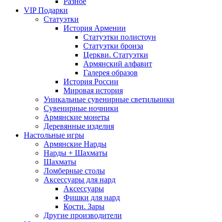
Разное
VIP Подарки
Статуэтки
История Армении
Статуэтки полистоун
Статуэтки бронза
Церкви. Статуэтки
Армянский алфавит
Галерея образов
История России
Мировая история
Уникальные сувенирные светильники
Сувенирные ночники
Армянские монеты
Деревянные изделия
Настольные игры
Армянские Нарды
Нарды + Шахматы
Шахматы
Ломберные столы
Аксессуары для нард
Аксессуары
Фишки для нард
Кости. Зары
Другие производители