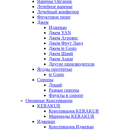
Варенье Органик
Лечебное варенье
Лечебный конфитюр
Фруктовое пюре
Джем
Иджеван
Джем YAN
Джем Агроянс
Джем Фрут Ланд
Джем te Gusto
Джем Шамб
Джем Ararat
Другие производители
Ягоды протёртые
te Gusto
Сиропы
Дошаб
Разные сиропы
Фрукты в сиропе
Овощные Консервации
KERAKUR
Консервация KERAKUR
Маринады KERAKUR
Иджеван
Консервация Иджеван