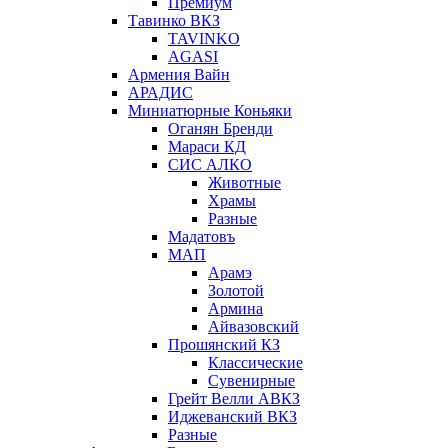
Премиум
Тавинко ВКЗ
TAVINKO
AGASI
Армения Вайн
АРАДИС
Миниатюрные Коньяки
Оганян Бренди
Мараси КД
СИС АЛКО
Животные
Храмы
Разные
Мадатовъ
МАП
Арамэ
Золотой
Армина
Айвазовский
Прошянский КЗ
Классические
Сувенирные
Грейт Велли АВКЗ
Иджеванский ВКЗ
Разные