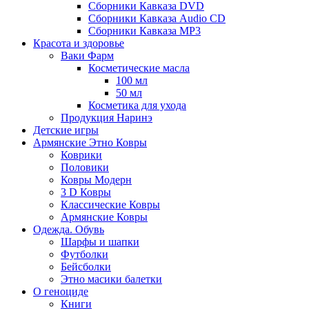
Сборники Кавказа DVD
Сборники Кавказа Audio CD
Сборники Кавказа MP3
Красота и здоровье
Ваки Фарм
Косметические масла
100 мл
50 мл
Косметика для ухода
Продукция Наринэ
Детские игры
Армянские Этно Ковры
Коврики
Половики
Ковры Модерн
3 D Ковры
Классические Ковры
Армянские Ковры
Одежда. Обувь
Шарфы и шапки
Футболки
Бейсболки
Этно масики балетки
О геноциде
Книги