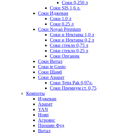
Соки 0,250 л
Соки SIS 1,6 л.
Соки Иджеван
Соки 1.0 л
Соки 0.25 л
Соки Noyan Premium
Соки и Нектары 1,0 л
Соки и Нектары 0,2 л
Соки стекло 0,75 л
Соки стекло 0,25 л
Соки Органик
Соки Витал
Соки te Gusto
Соки Шамб
Соки Арарат
Соки Tetra Pak 0,97л.
Соки Премиум ст. 0,75
Компоты
Иджеван
Арарат
YAN
Ноян
Агроянс
Прошян Фуд
Витал