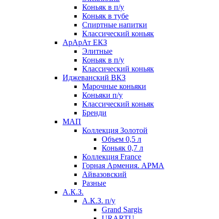
Коньяк в п/у
Коньяк в тубе
Спиртные напитки
Классический коньяк
АрАрАт ЕКЗ
Элитные
Коньяк в п/у
Классический коньяк
Иджеванский ВКЗ
Марочные коньяки
Коньяки п/у
Классический коньяк
Бренди
МАП
Коллекция Золотой
Объем 0,5 л
Коньяк 0,7 л
Коллекция France
Горная Армения. АРМА
Айвазовский
Разные
А.К.З.
А.К.З. п/у
Grand Sargis
URARTU