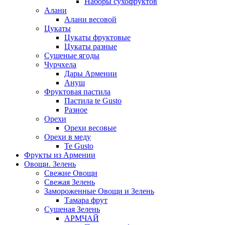
Наборы сухофруктов
Алани
Алани весовой
Цукаты
Цукаты фруктовые
Цукаты разные
Сушеные ягоды
Чурчхела
Дары Армении
Ануш
Фруктовая пастила
Пастила te Gusto
Разное
Орехи
Орехи весовые
Орехи в меду
Te Gusto
Фрукты из Армении
Овощи. Зелень
Свежие Овощи
Свежая Зелень
Замороженные Овощи и Зелень
Тамара фрут
Сушеная Зелень
АРМЧАЙ