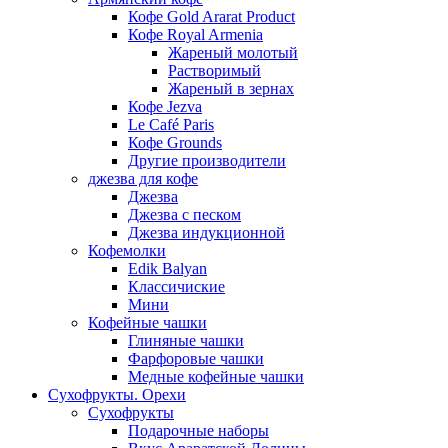
Кофе Gold Ararat Product
Кофе Royal Armenia
Жареный молотый
Растворимый
Жареный в зернах
Кофе Jezva
Le Café Paris
Кофе Grounds
Другие производители
джезва для кофе
Джезва
Джезва с песком
Джезва индукционной
Кофемолки
Edik Balyan
Классичиские
Мини
Кофейные чашки
Глиняные чашки
Фарфоровые чашки
Медные кофейные чашки
Сухофрукты. Орехи
Сухофрукты
Подарочные наборы