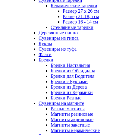
Сувенирные тарелки
Керамические тарелки
Размер 27 х 26 см
Размер 21-18,5 см
Размер 16 - 14 см
Стеклянные тарелки
Деревянные панно
Сувениры из гипса
Куклы
Сувениры из туфа
Флаги
Брелки
Брелки Настальгия
Брелки из Обсидиана
Брелки для Водителя
Брелки с Буквами
Брелки из Дерева
Брелки из Керамики
Брелки Разные
Сувениры на магните
Разные магниты
Магниты резиновые
Магниты акриловые
Магниты закатные
Магниты керамические