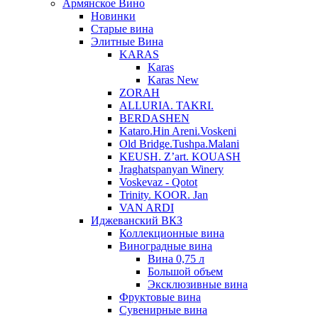
Армянское Вино
Новинки
Старые вина
Элитные Вина
KARAS
Karas
Karas New
ZORAH
ALLURIA. TAKRI.
BERDASHEN
Kataro.Hin Areni.Voskeni
Old Bridge.Tushpa.Malani
KEUSH. Z’art. KOUASH
Jraghatspanyan Winery
Voskevaz - Qotot
Trinity. KOOR. Jan
VAN ARDI
Иджеванский ВКЗ
Коллекционные вина
Виноградные вина
Вина 0,75 л
Большой объем
Эксклюзивные вина
Фруктовые вина
Cувенирные вина