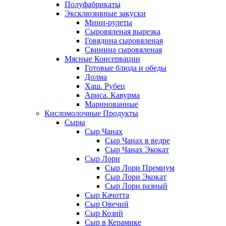
Полуфабрикаты
Эксклюзивные закуски
Мини-рулеты
Сыровяленая вырезка
Говядина сыровяленая
Свинина сыровяленая
Мясные Консервации
Готовые блюда и обеды
Долма
Хаш. Рубец
Ариса. Кавурма
Маринованные
Кисломолочные Продукты
Сыры
Сыр Чанах
Сыр Чанах в ведре
Сыр Чанах Экокат
Сыр Лори
Сыр Лори Премиум
Сыр Лори Экокат
Сыр Лори разный
Сыр Качотта
Сыр Овечий
Сыр Козий
Сыр в Керамике