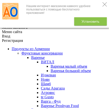
Нашим интернет-магазином намного удобнее
+7 (495) 646-888-1
пользоваться с помощью бесплатного
приложения!
В корзине
0
товаров
Установить
x
Меню каталога
Меню сайта
Вход
Регистрация
Продукты из Армении
Фруктовые консервации
Варенье
ВИТАЛ
Варенья малый объем
Варенья большой объем
Иджеван
Ноян
Шамб
Сады Арагаца
Агроянс
te Gusto
Варга - Фуд
Варенье Proshyan Food