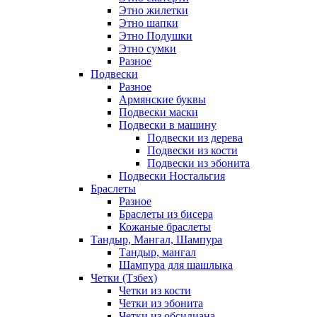
Этно жилетки
Этно шапки
Этно Подушки
Этно сумки
Разное
Подвески
Разное
Армянские буквы
Подвески маски
Подвески в машину
Подвески из дерева
Подвески из кости
Подвески из эбонита
Подвески Ностальгия
Браслеты
Разное
Браслеты из бисера
Кожаные браслеты
Тандыр, Мангал, Шампура
Тандыр, мангал
Шампура для шашлыка
Четки (Тзбех)
Четки из кости
Четки из эбонита
Четки из обсидиана