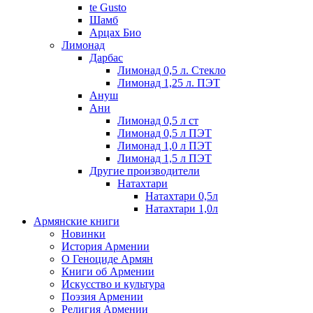
te Gusto
Шамб
Арцах Био
Лимонад
Дарбас
Лимонад 0,5 л. Стекло
Лимонад 1,25 л. ПЭТ
Ануш
Ани
Лимонад 0,5 л ст
Лимонад 0,5 л ПЭТ
Лимонад 1,0 л ПЭТ
Лимонад 1,5 л ПЭТ
Другие производители
Натахтари
Натахтари 0,5л
Натахтари 1,0л
Армянские книги
Новинки
История Армении
О Геноциде Армян
Книги об Армении
Иcкусство и культура
Поэзия Армении
Религия Армении