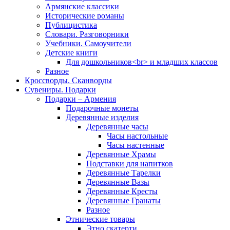
Армянские классики
Исторические романы
Публицистика
Словари. Разговорники
Учебники. Самоучители
Детские книги
Для дошкольников<br> и младших классов
Разное
Кроссворды. Сканворды
Сувениры. Подарки
Подарки – Армения
Подарочные монеты
Деревянные изделия
Деревянные часы
Часы настольные
Часы настенные
Деревянные Храмы
Подставки для напитков
Деревянные Тарелки
Деревянные Вазы
Деревянные Кресты
Деревянные Гранаты
Разное
Этнические товары
Этно скатерти