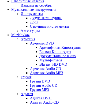
Ювелирные изделия
Изделия из серебра
Музыкальные инструменты
Инструменты
Дудук. Шви. Зурна.
Доол
Струнные инструменты
Аксессуары
MuzKavkaz
Армения
Армения DVD
Арменфильм Киностудия
Ереван Киностудия
Документальное Кино
Мультфильмы
Blu-ray. HD DVD
Армения Audio CD
Армения Audio MP3
Грузия
Грузия DVD
Грузия Audio CD
Грузия MP3
Адыгея
Адыгея DVD
Адыгея Audio CD