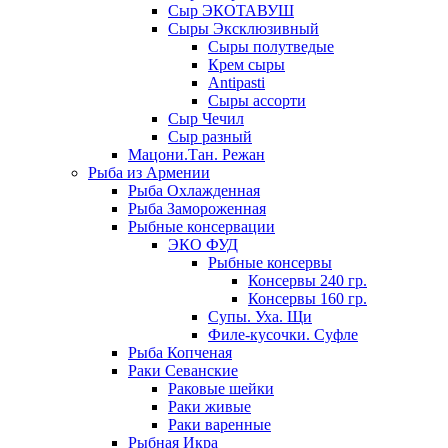
Сыр ЭКОТАВУШ
Сыры Эксклюзивный
Сыры полутведые
Крем сыры
Antipasti
Сыры ассорти
Сыр Чечил
Сыр разный
Мацони.Тан. Режан
Рыба из Армении
Рыба Охлажденная
Рыба Замороженная
Рыбные консервации
ЭКО ФУД
Рыбные консервы
Консервы 240 гр.
Консервы 160 гр.
Супы. Уха. Щи
Филе-кусочки. Суфле
Рыба Копченая
Раки Севанские
Раковые шейки
Раки живые
Раки варенные
Рыбная Икра