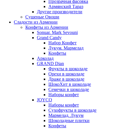
Прозрачная фасовка
Армянский Тараз
Другие производители
Сушеные Овощи
Сладости из Армении
Конфеты из Армении
Sonuar. Mark Sevouni
Grand Candy
Набор Конфет
Лукум. Мармелад
Конфеты
Арколад
GRAND Dian
Фрукты в шоколаде
Орехи в шоколаде
Драже в шоколаде
ШокоХит в шоколаде
Семечки в шоколаде
Наборы конфет
JOYCO
Наборы конфет
Сухофрукты в шоколаде
Мармелад. Лукум
Шоколадные плитки
Конфеты