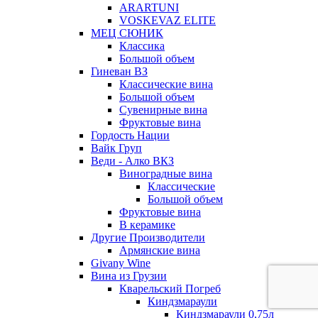
ARARTUNI
VOSKEVAZ ELITE
МЕЦ СЮНИК
Классика
Большой объем
Гиневан ВЗ
Классические вина
Большой объем
Сувенирные вина
Фруктовые вина
Гордость Нации
Вайк Груп
Веди - Алко ВКЗ
Виноградные вина
Классические
Большой объем
Фруктовые вина
В керамике
Другие Производители
Армянские вина
Givany Wine
Вина из Грузии
Кварельский Погреб
Киндзмараули
Киндзмараули 0,75л