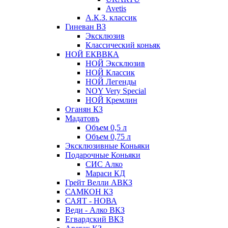
Avetis
А.К.З. классик
Гиневан ВЗ
Эксклюзив
Классический коньяк
НОЙ ЕКВВКА
НОЙ Эксклюзив
НОЙ Классик
НОЙ Легенды
NOY Very Speсial
НОЙ Кремлин
Оганян КЗ
Мадатовъ
Объем 0,5 л
Объем 0,75 л
Эксклюзивные Коньяки
Подарочные Коньяки
СИС Алко
Мараси КД
Грейт Велли АВКЗ
САМКОН КЗ
САЯТ - НОВА
Веди - Алко ВКЗ
Егвардский ВКЗ