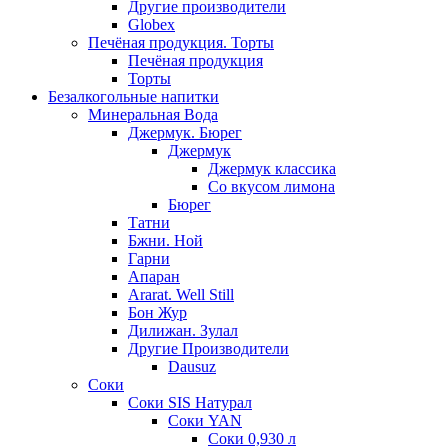
Другие производители
Globex
Печёная продукция. Торты
Печёная продукция
Торты
Безалкогольные напитки
Минеральная Вода
Джермук. Бюрег
Джермук
Джермук классика
Со вкусом лимона
Бюрег
Татни
Бжни. Ной
Гарни
Апаран
Ararat. Well Still
Бон Жур
Дилижан. Зулал
Другие Производители
Dausuz
Соки
Соки SIS Натурал
Соки YAN
Соки 0,930 л