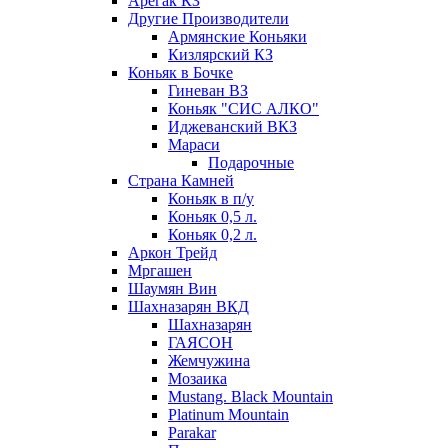
Арегак КЗ
Другие Производители
Армянские Коньяки
Кизлярский КЗ
Коньяк в Бочке
Гиневан ВЗ
Коньяк "СИС АЛКО"
Иджеванский ВКЗ
Мараси
Подарочные
Страна Камней
Коньяк в п/у
Коньяк 0,5 л.
Коньяк 0,2 л.
Аркон Трейд
Мргашен
Шаумян Вин
Шахназарян ВКД
Шахназарян
ГАЯСОН
Жемчужина
Мозаика
Mustang. Black Mountain
Platinum Mountain
Parakar