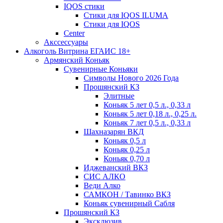
IQOS стики
Стики для IQOS ILUMA
Стики для IQOS
Сenter
Акссессуары
Алкоголь Витрина ЕГАИС 18+
Армянский Коньяк
Сувенирные Коньяки
Символы Нового 2026 Года
Прошянский КЗ
Элитные
Коньяк 5 лет 0,5 л., 0,33 л
Коньяк 5 лет 0,18 л., 0,25 л.
Коньяк 7 лет 0,5 л., 0,33 л
Шахназарян ВКД
Коньяк 0,5 л
Коньяк 0,25 л
Коньяк 0,70 л
Иджеванский ВКЗ
СИС АЛКО
Веди Алко
САМКОН / Тавинко ВКЗ
Коньяк сувенирный Сабля
Прошянский КЗ
Эксклюзив