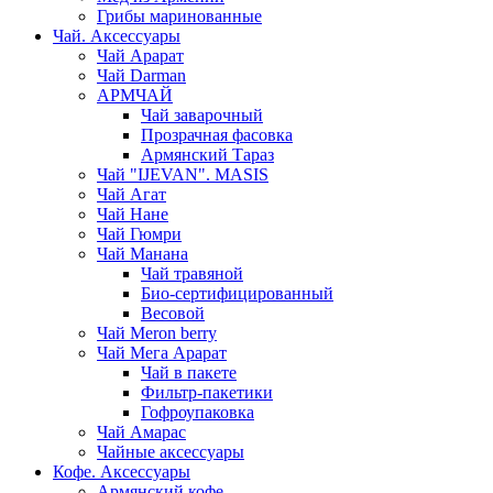
Грибы маринованные
Чай. Аксессуары
Чай Арарат
Чай Darman
АРМЧАЙ
Чай заварочный
Прозрачная фасовка
Армянский Тараз
Чай "IJEVAN". MASIS
Чай Агат
Чай Нане
Чай Гюмри
Чай Манана
Чай травяной
Био-сертифицированный
Весовой
Чай Meron berry
Чай Мега Арарат
Чай в пакете
Фильтр-пакетики
Гофроупаковка
Чай Амарас
Чайные аксессуары
Кофе. Аксессуары
Армянский кофе