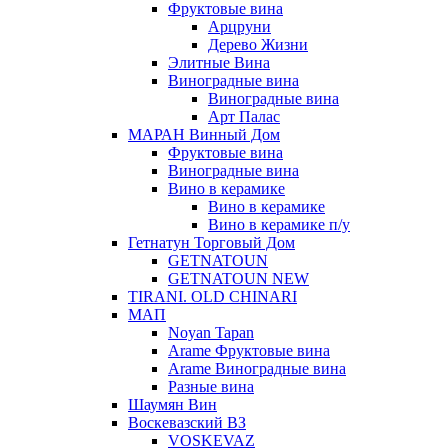
Фруктовые вина
Арцруни
Дерево Жизни
Элитные Вина
Виноградные вина
Виноградные вина
Арт Палас
МАРАН Винный Дом
Фруктовые вина
Виноградные вина
Вино в керамике
Вино в керамике
Вино в керамике п/у
Гетнатун Торговый Дом
GETNATOUN
GETNATOUN NEW
TIRANI. OLD CHINARI
МАП
Noyan Tapan
Arame Фруктовые вина
Arame Виноградные вина
Разные вина
Шаумян Вин
Воскевазский ВЗ
VOSKEVAZ