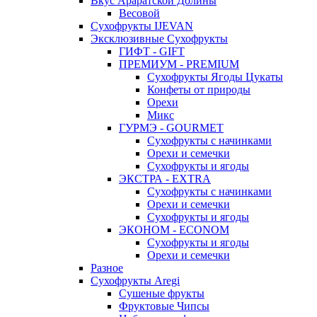
Вкус Араратской Долины
Весовой
Сухофрукты IJEVAN
Эксклюзивные Сухофрукты
ГИФТ - GIFT
ПРЕМИУМ - PREMIUM
Сухофрукты Ягоды Цукаты
Конфеты от природы
Орехи
Микс
ГУРМЭ - GOURMET
Сухофрукты с начинками
Орехи и семечки
Сухофрукты и ягоды
ЭКСТРА - EXTRA
Сухофрукты с начинками
Орехи и семечки
Сухофрукты и ягоды
ЭКОНОМ - ECONOM
Сухофрукты и ягоды
Орехи и семечки
Разное
Сухофрукты Aregi
Сушеные фрукты
Фруктовые Чипсы