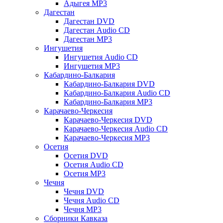
Адыгея MP3
Дагестан
Дагестан DVD
Дагестан Audio CD
Дагестан MP3
Ингушетия
Ингушетия Audio CD
Ингушетия MP3
Кабардино-Балкария
Кабардино-Балкария DVD
Кабардино-Балкария Audio CD
Кабардино-Балкария MP3
Карачаево-Черкесия
Карачаево-Черкесия DVD
Карачаево-Черкесия Audio CD
Карачаево-Черкесия MP3
Осетия
Осетия DVD
Осетия Audio CD
Осетия MP3
Чечня
Чечня DVD
Чечня Audio CD
Чечня MP3
Сборники Кавказа