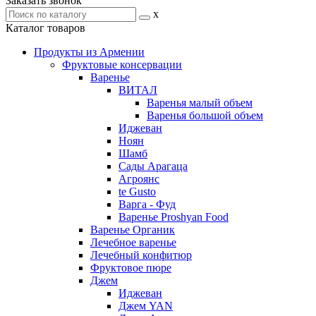
Заказать звонок
x
Каталог товаров
Продукты из Армении
Фруктовые консервации
Варенье
ВИТАЛ
Варенья малый объем
Варенья большой объем
Иджеван
Ноян
Шамб
Сады Арагаца
Агроянс
te Gusto
Варга - Фуд
Варенье Proshyan Food
Варенье Органик
Лечебное варенье
Лечебный конфитюр
Фруктовое пюре
Джем
Иджеван
Джем YAN