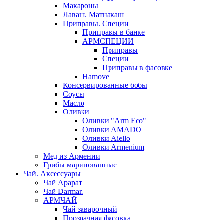
Макароны
Лаваш. Матнакаш
Приправы. Специи
Приправы в банке
АРМСПЕЦИИ
Приправы
Специи
Приправы в фасовке
Hamove
Консервированные бобы
Соусы
Масло
Оливки
Оливки "Arm Eco"
Оливки AMADO
Оливки Aiello
Оливки Armenium
Мед из Армении
Грибы маринованные
Чай. Аксессуары
Чай Арарат
Чай Darman
АРМЧАЙ
Чай заварочный
Прозрачная фасовка