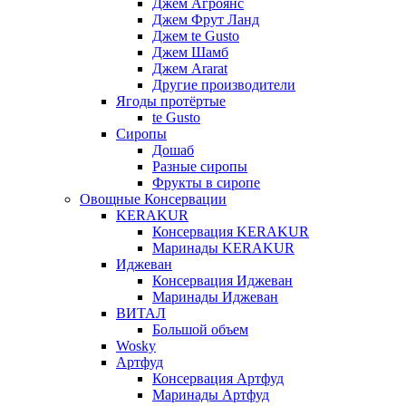
Джем Агроянс
Джем Фрут Ланд
Джем te Gusto
Джем Шамб
Джем Ararat
Другие производители
Ягоды протёртые
te Gusto
Сиропы
Дошаб
Разные сиропы
Фрукты в сиропе
Овощные Консервации
KERAKUR
Консервация KERAKUR
Маринады KERAKUR
Иджеван
Консервация Иджеван
Маринады Иджеван
ВИТАЛ
Большой объем
Wosky
Артфуд
Консервация Артфуд
Маринады Артфуд