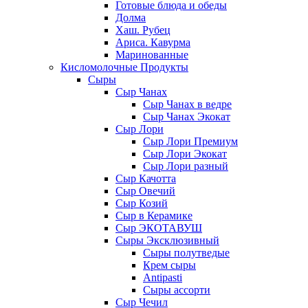
Готовые блюда и обеды
Долма
Хаш. Рубец
Ариса. Кавурма
Маринованные
Кисломолочные Продукты
Сыры
Сыр Чанах
Сыр Чанах в ведре
Сыр Чанах Экокат
Сыр Лори
Сыр Лори Премиум
Сыр Лори Экокат
Сыр Лори разный
Сыр Качотта
Сыр Овечий
Сыр Козий
Сыр в Керамике
Сыр ЭКОТАВУШ
Сыры Эксклюзивный
Сыры полутведые
Крем сыры
Antipasti
Сыры ассорти
Сыр Чечил