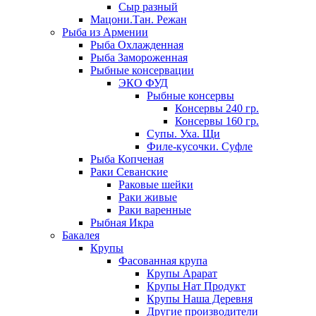
Сыр разный
Мацони.Тан. Режан
Рыба из Армении
Рыба Охлажденная
Рыба Замороженная
Рыбные консервации
ЭКО ФУД
Рыбные консервы
Консервы 240 гр.
Консервы 160 гр.
Супы. Уха. Щи
Филе-кусочки. Суфле
Рыба Копченая
Раки Севанские
Раковые шейки
Раки живые
Раки варенные
Рыбная Икра
Бакалея
Крупы
Фасованная крупа
Крупы Арарат
Крупы Нат Продукт
Крупы Наша Деревня
Другие производители