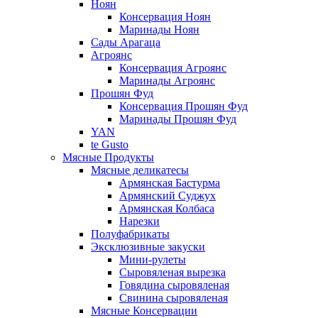
Ноян
Консервация Ноян
Маринады Ноян
Сады Арагаца
Агроянс
Консервация Агроянс
Маринады Агроянс
Прошян Фуд
Консервация Прошян Фуд
Маринады Прошян Фуд
YAN
te Gusto
Мясные Продукты
Мясные деликатесы
Армянская Бастурма
Армянский Суджух
Армянская Колбаса
Нарезки
Полуфабрикаты
Эксклюзивные закуски
Мини-рулеты
Сыровяленая вырезка
Говядина сыровяленая
Свинина сыровяленая
Мясные Консервации