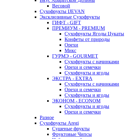
Вкус Араратской Долины
Весовой
Сухофрукты IJEVAN
Эксклюзивные Сухофрукты
ГИФТ - GIFT
ПРЕМИУМ - PREMIUM
Сухофрукты Ягоды Цукаты
Конфеты от природы
Орехи
Микс
ГУРМЭ - GOURMET
Сухофрукты с начинками
Орехи и семечки
Сухофрукты и ягоды
ЭКСТРА - EXTRA
Сухофрукты с начинками
Орехи и семечки
Сухофрукты и ягоды
ЭКОНОМ - ECONOM
Сухофрукты и ягоды
Орехи и семечки
Разное
Сухофрукты Aregi
Сушеные фрукты
Фруктовые Чипсы