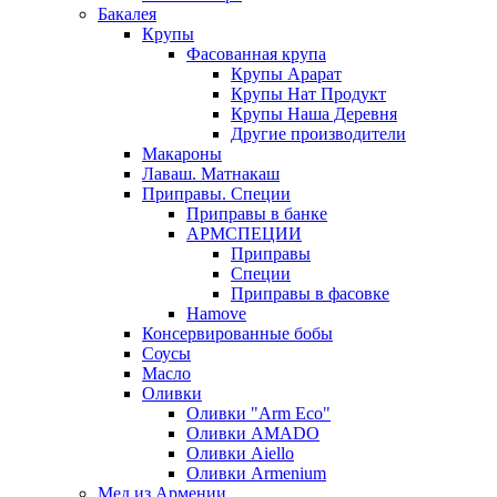
Бакалея
Крупы
Фасованная крупа
Крупы Арарат
Крупы Нат Продукт
Крупы Наша Деревня
Другие производители
Макароны
Лаваш. Матнакаш
Приправы. Специи
Приправы в банке
АРМСПЕЦИИ
Приправы
Специи
Приправы в фасовке
Hamove
Консервированные бобы
Соусы
Масло
Оливки
Оливки "Arm Eco"
Оливки AMADO
Оливки Aiello
Оливки Armenium
Мед из Армении