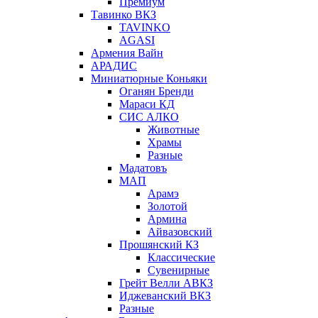
Премиум
Тавинко ВКЗ
TAVINKO
AGASI
Армения Вайн
АРАДИС
Миниатюрные Коньяки
Оганян Бренди
Мараси КД
СИС АЛКО
Животные
Храмы
Разные
Мадатовъ
МАП
Арамэ
Золотой
Армина
Айвазовский
Прошянский КЗ
Классические
Сувенирные
Грейт Велли АВКЗ
Иджеванский ВКЗ
Разные