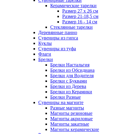
Сувенирные тарелки
Керамические тарелки
Размер 27 х 26 см
Размер 21-18,5 см
Размер 16 - 14 см
Стеклянные тарелки
Деревянные панно
Сувениры из гипса
Куклы
Сувениры из туфа
Флаги
Брелки
Брелки Настальгия
Брелки из Обсидиана
Брелки для Водителя
Брелки с Буквами
Брелки из Дерева
Брелки из Керамики
Брелки Разные
Сувениры на магните
Разные магниты
Магниты резиновые
Магниты акриловые
Магниты закатные
Магниты керамические