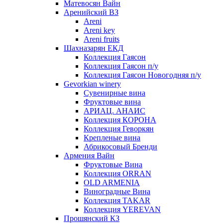
Матевосян Вайн
Аренийский ВЗ
Areni
Areni key
Areni fruits
Шахназарян ЕКД
Коллекция Гаясон
Коллекция Гаясон п/у
Коллекция Гаясон Новогодняя п/у
Gevorkian winery
Сувенирные вина
Фруктовые вина
АРИАЦ. АНАИС
Коллекция КОРОНА
Коллекция Геворкян
Крепленые вина
Абрикосовый Бренди
Армения Вайн
Фруктовые Вина
Коллекция ORRAN
OLD ARMENIA
Виноградные Вина
Коллекция TAKAR
Коллекция YEREVAN
Прошянский КЗ