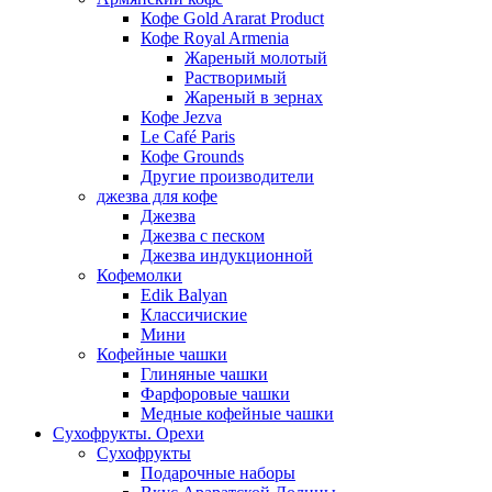
Кофе Gold Ararat Product
Кофе Royal Armenia
Жареный молотый
Растворимый
Жареный в зернах
Кофе Jezva
Le Café Paris
Кофе Grounds
Другие производители
джезва для кофе
Джезва
Джезва с песком
Джезва индукционной
Кофемолки
Edik Balyan
Классичиские
Мини
Кофейные чашки
Глиняные чашки
Фарфоровые чашки
Медные кофейные чашки
Сухофрукты. Орехи
Сухофрукты
Подарочные наборы