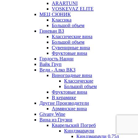
ARARTUNI
VOSKEVAZ ELITE
МЕЦ СЮНИК
Классика
Большой объем
Гиневан ВЗ
Классические вина
Большой объем
Сувенирные вина
Фруктовые вина
Гордость Нации
Вайк Груп
Веди - Алко ВКЗ
Виноградные вина
Классические
Большой объем
Фруктовые вина
В керамике
Другие Производители
Армянские вина
Givany Wine
Вина из Грузии
Кварельский Погреб
Киндзмараули
Киндзмараули 0,75л