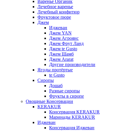
Варенье Органик
Лечебное варенье
Лечебный конфитюр
Фруктовое пюре
Джем
Иджеван
Джем YAN
Джем Агроянс
Джем Фрут Ланд
Джем te Gusto
Джем Шамб
Джем Ararat
Другие производители
Ягоды протёртые
te Gusto
Сиропы
Дошаб
Разные сиропы
Фрукты в сиропе
Овощные Консервации
KERAKUR
Консервация KERAKUR
Маринады KERAKUR
Иджеван
Консервация Иджеван