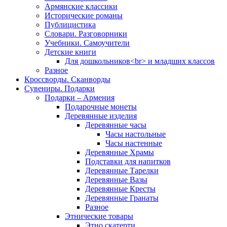
Армянские классики
Исторические романы
Публицистика
Словари. Разговорники
Учебники. Самоучители
Детские книги
Для дошкольников<br> и младших классов
Разное
Кроссворды. Сканворды
Сувениры. Подарки
Подарки – Армения
Подарочные монеты
Деревянные изделия
Деревянные часы
Часы настольные
Часы настенные
Деревянные Храмы
Подставки для напитков
Деревянные Тарелки
Деревянные Вазы
Деревянные Кресты
Деревянные Гранаты
Разное
Этнические товары
Этно скатерти