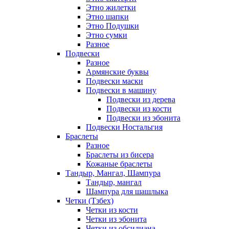
Этно жилетки
Этно шапки
Этно Подушки
Этно сумки
Разное
Подвески
Разное
Армянские буквы
Подвески маски
Подвески в машину
Подвески из дерева
Подвески из кости
Подвески из эбонита
Подвески Ностальгия
Браслеты
Разное
Браслеты из бисера
Кожаные браслеты
Тандыр, Мангал, Шампура
Тандыр, мангал
Шампура для шашлыка
Четки (Тзбех)
Четки из кости
Четки из эбонита
Четки из обсидиана