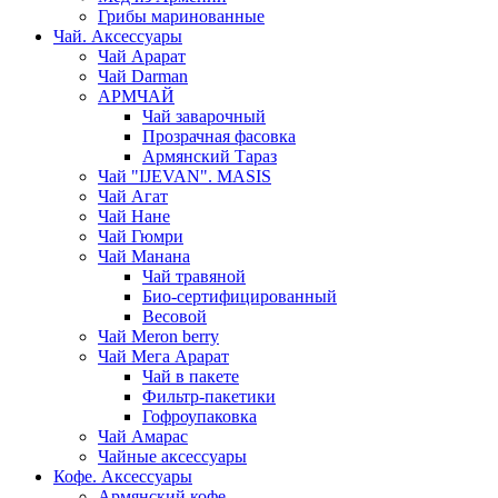
Грибы маринованные
Чай. Аксессуары
Чай Арарат
Чай Darman
АРМЧАЙ
Чай заварочный
Прозрачная фасовка
Армянский Тараз
Чай "IJEVAN". MASIS
Чай Агат
Чай Нане
Чай Гюмри
Чай Манана
Чай травяной
Био-сертифицированный
Весовой
Чай Meron berry
Чай Мега Арарат
Чай в пакете
Фильтр-пакетики
Гофроупаковка
Чай Амарас
Чайные аксессуары
Кофе. Аксессуары
Армянский кофе