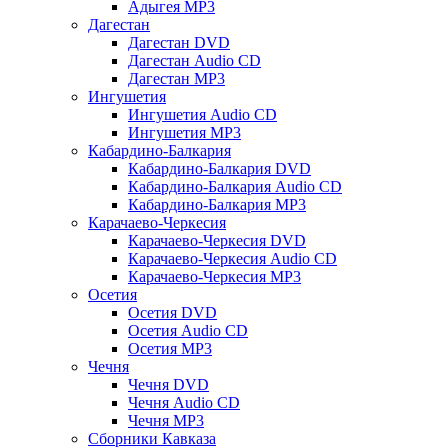
Адыгея MP3
Дагестан
Дагестан DVD
Дагестан Audio CD
Дагестан MP3
Ингушетия
Ингушетия Audio CD
Ингушетия MP3
Кабардино-Балкария
Кабардино-Балкария DVD
Кабардино-Балкария Audio CD
Кабардино-Балкария MP3
Карачаево-Черкесия
Карачаево-Черкесия DVD
Карачаево-Черкесия Audio CD
Карачаево-Черкесия MP3
Осетия
Осетия DVD
Осетия Audio CD
Осетия MP3
Чечня
Чечня DVD
Чечня Audio CD
Чечня MP3
Сборники Кавказа