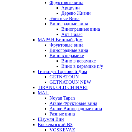
Фруктовые вина
Арцруни
Дерево Жизни
Элитные Вина
Виноградные вина
Виноградные вина
Арт Палас
МАРАН Винный Дом
Фруктовые вина
Виноградные вина
Вино в керамике
Вино в керамике
Вино в керамике п/у
Гетнатун Торговый Дом
GETNATOUN
GETNATOUN NEW
TIRANI. OLD CHINARI
МАП
Noyan Tapan
Arame Фруктовые вина
Arame Виноградные вина
Разные вина
Шаумян Вин
Воскевазский ВЗ
VOSKEVAZ