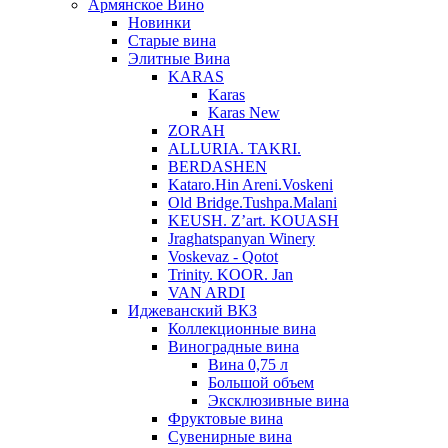
Армянское Вино
Новинки
Старые вина
Элитные Вина
KARAS
Karas
Karas New
ZORAH
ALLURIA. TAKRI.
BERDASHEN
Kataro.Hin Areni.Voskeni
Old Bridge.Tushpa.Malani
KEUSH. Z’art. KOUASH
Jraghatspanyan Winery
Voskevaz - Qotot
Trinity. KOOR. Jan
VAN ARDI
Иджеванский ВКЗ
Коллекционные вина
Виноградные вина
Вина 0,75 л
Большой объем
Эксклюзивные вина
Фруктовые вина
Cувенирные вина