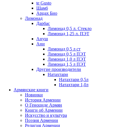
te Gusto
Шамб
Арцах Био
Лимонад
Дарбас
Лимонад 0,5 л. Стекло
Лимонад 1,25 л. ПЭТ
Ануш
Ани
Лимонад 0,5 л ст
Лимонад 0,5 л ПЭТ
Лимонад 1,0 л ПЭТ
Лимонад 1,5 л ПЭТ
Другие производители
Натахтари
Натахтари 0,5л
Натахтари 1,0л
Армянские книги
Новинки
История Армении
О Геноциде Армян
Книги об Армении
Иcкусство и культура
Поэзия Армении
Религия Армении