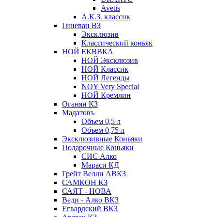
Avetis
А.К.З. классик
Гиневан ВЗ
Эксклюзив
Классический коньяк
НОЙ ЕКВВКА
НОЙ Эксклюзив
НОЙ Классик
НОЙ Легенды
NOY Very Speсial
НОЙ Кремлин
Оганян КЗ
Мадатовъ
Объем 0,5 л
Объем 0,75 л
Эксклюзивные Коньяки
Подарочные Коньяки
СИС Алко
Мараси КД
Грейт Велли АВКЗ
САМКОН КЗ
САЯТ - НОВА
Веди - Алко ВКЗ
Егвардский ВКЗ