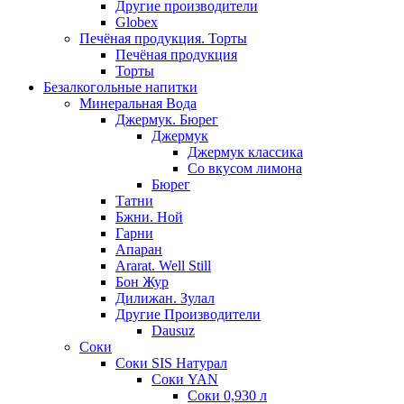
Другие производители
Globex
Печёная продукция. Торты
Печёная продукция
Торты
Безалкогольные напитки
Минеральная Вода
Джермук. Бюрег
Джермук
Джермук классика
Со вкусом лимона
Бюрег
Татни
Бжни. Ной
Гарни
Апаран
Ararat. Well Still
Бон Жур
Дилижан. Зулал
Другие Производители
Dausuz
Соки
Соки SIS Натурал
Соки YAN
Соки 0,930 л