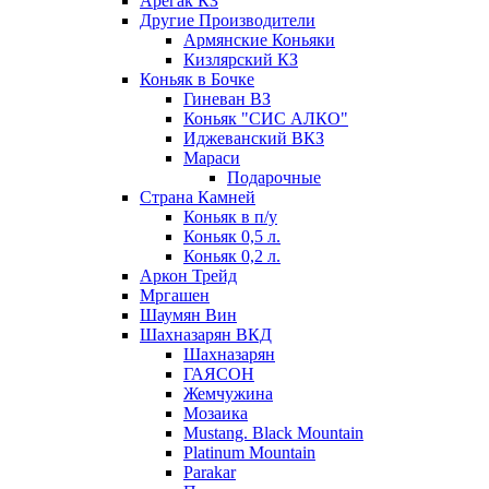
Арегак КЗ
Другие Производители
Армянские Коньяки
Кизлярский КЗ
Коньяк в Бочке
Гиневан ВЗ
Коньяк "СИС АЛКО"
Иджеванский ВКЗ
Мараси
Подарочные
Страна Камней
Коньяк в п/у
Коньяк 0,5 л.
Коньяк 0,2 л.
Аркон Трейд
Мргашен
Шаумян Вин
Шахназарян ВКД
Шахназарян
ГАЯСОН
Жемчужина
Мозаика
Mustang. Black Mountain
Platinum Mountain
Parakar