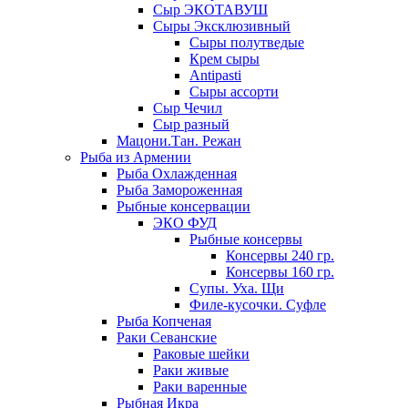
Сыр ЭКОТАВУШ
Сыры Эксклюзивный
Сыры полутведые
Крем сыры
Antipasti
Сыры ассорти
Сыр Чечил
Сыр разный
Мацони.Тан. Режан
Рыба из Армении
Рыба Охлажденная
Рыба Замороженная
Рыбные консервации
ЭКО ФУД
Рыбные консервы
Консервы 240 гр.
Консервы 160 гр.
Супы. Уха. Щи
Филе-кусочки. Суфле
Рыба Копченая
Раки Севанские
Раковые шейки
Раки живые
Раки варенные
Рыбная Икра