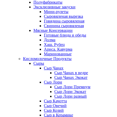
Полуфабрикаты
Эксклюзивные закуски
Мини-рулеты
Сыровяленая вырезка
Говядина сыровяленая
Свинина сыровяленая
Мясные Консервации
Готовые блюда и обеды
Долма
Хаш. Рубец
Ариса. Кавурма
Маринованные
Кисломолочные Продукты
Сыры
Сыр Чанах
Сыр Чанах в ведре
Сыр Чанах Экокат
Сыр Лори
Сыр Лори Премиум
Сыр Лори Экокат
Сыр Лори разный
Сыр Качотта
Сыр Овечий
Сыр Козий
Сыр в Керамике