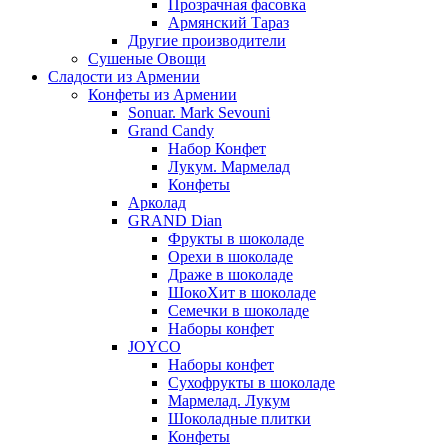
Прозрачная фасовка
Армянский Тараз
Другие производители
Сушеные Овощи
Сладости из Армении
Конфеты из Армении
Sonuar. Mark Sevouni
Grand Candy
Набор Конфет
Лукум. Мармелад
Конфеты
Арколад
GRAND Dian
Фрукты в шоколаде
Орехи в шоколаде
Драже в шоколаде
ШокоХит в шоколаде
Семечки в шоколаде
Наборы конфет
JOYCO
Наборы конфет
Сухофрукты в шоколаде
Мармелад. Лукум
Шоколадные плитки
Конфеты