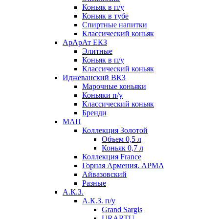
Коньяк в п/у
Коньяк в тубе
Спиртные напитки
Классический коньяк
АрАрАт ЕКЗ
Элитные
Коньяк в п/у
Классический коньяк
Иджеванский ВКЗ
Марочные коньяки
Коньяки п/у
Классический коньяк
Бренди
МАП
Коллекция Золотой
Объем 0,5 л
Коньяк 0,7 л
Коллекция France
Горная Армения. АРМА
Айвазовский
Разные
А.К.З.
А.К.З. п/у
Grand Sargis
URARTU