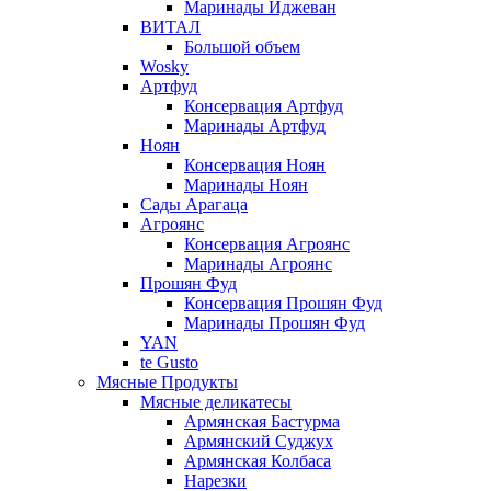
Маринады Иджеван
ВИТАЛ
Большой объем
Wosky
Артфуд
Консервация Артфуд
Маринады Артфуд
Ноян
Консервация Ноян
Маринады Ноян
Сады Арагаца
Агроянс
Консервация Агроянс
Маринады Агроянс
Прошян Фуд
Консервация Прошян Фуд
Маринады Прошян Фуд
YAN
te Gusto
Мясные Продукты
Мясные деликатесы
Армянская Бастурма
Армянский Суджух
Армянская Колбаса
Нарезки