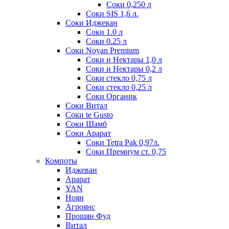
Соки 0,250 л
Соки SIS 1,6 л.
Соки Иджеван
Соки 1.0 л
Соки 0.25 л
Соки Noyan Premium
Соки и Нектары 1,0 л
Соки и Нектары 0,2 л
Соки стекло 0,75 л
Соки стекло 0,25 л
Соки Органик
Соки Витал
Соки te Gusto
Соки Шамб
Соки Арарат
Соки Tetra Pak 0,97л.
Соки Премиум ст. 0,75
Компоты
Иджеван
Арарат
YAN
Ноян
Агроянс
Прошян Фуд
Витал