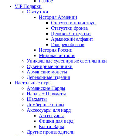
Разное
VIP Подарки
Статуэтки
История Армении
Статуэтки полистоун
Статуэтки бронза
Церкви. Статуэтки
Армянский алфавит
Галерея образов
История России
Мировая история
Уникальные сувенирные светильники
Сувенирные ночники
Армянские монеты
Деревянные изделия
Настольные игры
Армянские Нарды
Нарды + Шахматы
Шахматы
Ломберные столы
Аксессуары для нард
Аксессуары
Фишки для нард
Кости. Зары
Другие производители