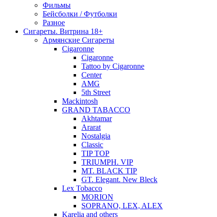
Фильмы
Бейсболки / Футболки
Разное
Сигареты. Витрина 18+
Армянские Сигареты
Cigaronne
Cigaronne
Tattoo by Cigaronne
Center
AMG
5th Street
Mackintosh
GRAND TABACCO
Akhtamar
Ararat
Nostalgia
Classic
TIP TOP
TRIUMPH. VIP
MT. BLACK TIP
GT. Elegant. New Bleck
Lex Tobacco
MORION
SOPRANO, LEX, ALEX
Karelia and others