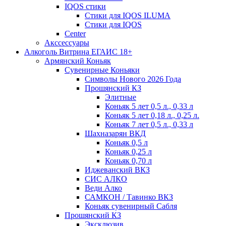
IQOS стики
Стики для IQOS ILUMA
Стики для IQOS
Сenter
Акссессуары
Алкоголь Витрина ЕГАИС 18+
Армянский Коньяк
Сувенирные Коньяки
Символы Нового 2026 Года
Прошянский КЗ
Элитные
Коньяк 5 лет 0,5 л., 0,33 л
Коньяк 5 лет 0,18 л., 0,25 л.
Коньяк 7 лет 0,5 л., 0,33 л
Шахназарян ВКД
Коньяк 0,5 л
Коньяк 0,25 л
Коньяк 0,70 л
Иджеванский ВКЗ
СИС АЛКО
Веди Алко
САМКОН / Тавинко ВКЗ
Коньяк сувенирный Сабля
Прошянский КЗ
Эксклюзив