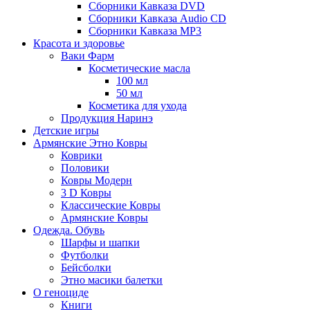
Сборники Кавказа DVD
Сборники Кавказа Audio CD
Сборники Кавказа MP3
Красота и здоровье
Ваки Фарм
Косметические масла
100 мл
50 мл
Косметика для ухода
Продукция Наринэ
Детские игры
Армянские Этно Ковры
Коврики
Половики
Ковры Модерн
3 D Ковры
Классические Ковры
Армянские Ковры
Одежда. Обувь
Шарфы и шапки
Футболки
Бейсболки
Этно масики балетки
О геноциде
Книги