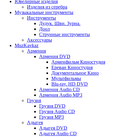
Ювелирные изделия
Изделия из серебра
Музыкальные инструменты
Инструменты
Дудук. Шви. Зурна.
Доол
Струнные инструменты
Аксессуары
MuzKavkaz
Армения
Армения DVD
Арменфильм Киностудия
Ереван Киностудия
Документальное Кино
Мультфильмы
Blu-ray. HD DVD
Армения Audio CD
Армения Audio MP3
Грузия
Грузия DVD
Грузия Audio CD
Грузия MP3
Адыгея
Адыгея DVD
Адыгея Audio CD