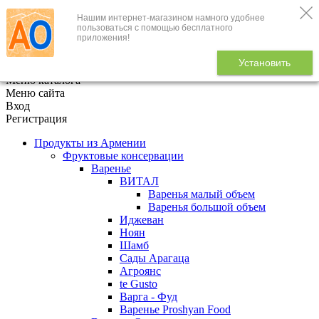
Нашим интернет-магазином намного удобнее
+7 (495) 646-888-1
пользоваться с помощью бесплатного
приложения!
В корзине
0
товаров
Установить
x
Меню каталога
Меню сайта
Вход
Регистрация
Продукты из Армении
Фруктовые консервации
Варенье
ВИТАЛ
Варенья малый объем
Варенья большой объем
Иджеван
Ноян
Шамб
Сады Арагаца
Агроянс
te Gusto
Варга - Фуд
Варенье Proshyan Food