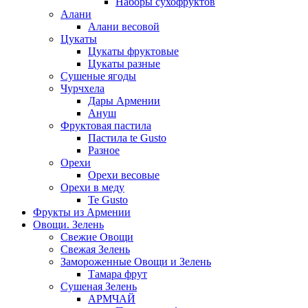
Наборы сухофруктов
Алани
Алани весовой
Цукаты
Цукаты фруктовые
Цукаты разные
Сушеные ягоды
Чурчхела
Дары Армении
Ануш
Фруктовая пастила
Пастила te Gusto
Разное
Орехи
Орехи весовые
Орехи в меду
Te Gusto
Фрукты из Армении
Овощи. Зелень
Свежие Овощи
Свежая Зелень
Замороженные Овощи и Зелень
Тамара фрут
Сушеная Зелень
АРМЧАЙ