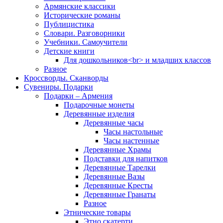
Армянские классики
Исторические романы
Публицистика
Словари. Разговорники
Учебники. Самоучители
Детские книги
Для дошкольников<br> и младших классов
Разное
Кроссворды. Сканворды
Сувениры. Подарки
Подарки – Армения
Подарочные монеты
Деревянные изделия
Деревянные часы
Часы настольные
Часы настенные
Деревянные Храмы
Подставки для напитков
Деревянные Тарелки
Деревянные Вазы
Деревянные Кресты
Деревянные Гранаты
Разное
Этнические товары
Этно скатерти