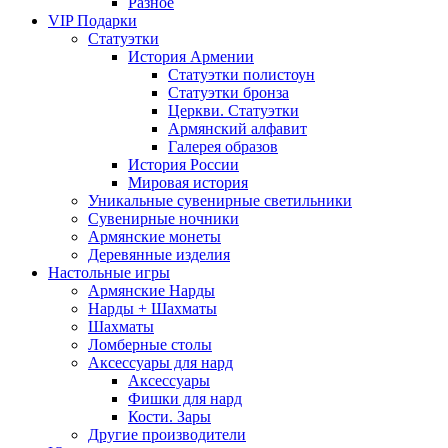
Разное
VIP Подарки
Статуэтки
История Армении
Статуэтки полистоун
Статуэтки бронза
Церкви. Статуэтки
Армянский алфавит
Галерея образов
История России
Мировая история
Уникальные сувенирные светильники
Сувенирные ночники
Армянские монеты
Деревянные изделия
Настольные игры
Армянские Нарды
Нарды + Шахматы
Шахматы
Ломберные столы
Аксессуары для нард
Аксессуары
Фишки для нард
Кости. Зары
Другие производители