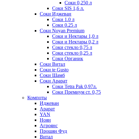
Соки 0,250 л
Соки SIS 1,6 л.
Соки Иджеван
Соки 1.0 л
Соки 0.25 л
Соки Noyan Premium
Соки и Нектары 1,0 л
Соки и Нектары 0,2 л
Соки стекло 0,75 л
Соки стекло 0,25 л
Соки Органик
Соки Витал
Соки te Gusto
Соки Шамб
Соки Арарат
Соки Tetra Pak 0,97л.
Соки Премиум ст. 0,75
Компоты
Иджеван
Арарат
YAN
Ноян
Агроянс
Прошян Фуд
Витал