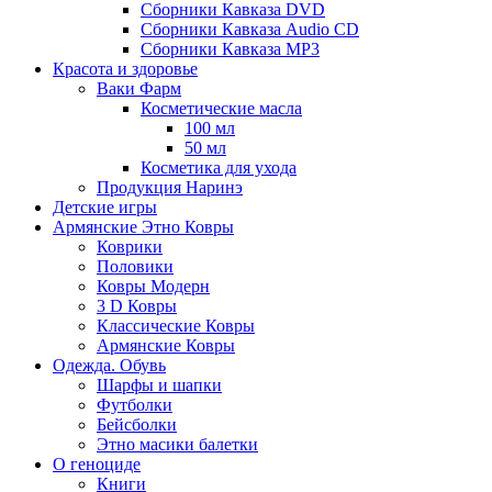
Сборники Кавказа DVD
Сборники Кавказа Audio CD
Сборники Кавказа MP3
Красота и здоровье
Ваки Фарм
Косметические масла
100 мл
50 мл
Косметика для ухода
Продукция Наринэ
Детские игры
Армянские Этно Ковры
Коврики
Половики
Ковры Модерн
3 D Ковры
Классические Ковры
Армянские Ковры
Одежда. Обувь
Шарфы и шапки
Футболки
Бейсболки
Этно масики балетки
О геноциде
Книги