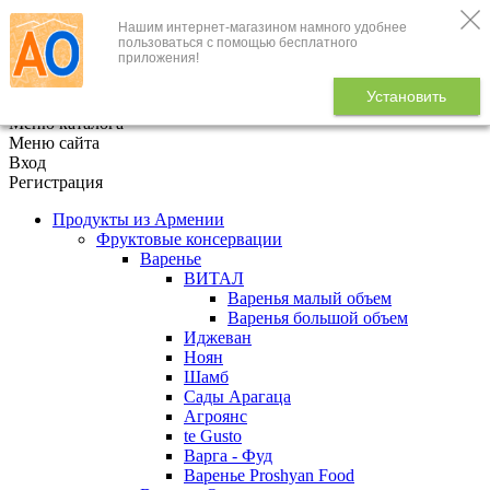
Нашим интернет-магазином намного удобнее
+7 (495) 646-888-1
пользоваться с помощью бесплатного
приложения!
В корзине
0
товаров
Установить
x
Меню каталога
Меню сайта
Вход
Регистрация
Продукты из Армении
Фруктовые консервации
Варенье
ВИТАЛ
Варенья малый объем
Варенья большой объем
Иджеван
Ноян
Шамб
Сады Арагаца
Агроянс
te Gusto
Варга - Фуд
Варенье Proshyan Food