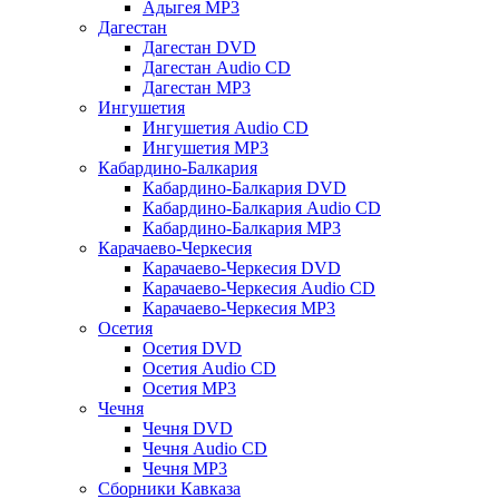
Адыгея MP3
Дагестан
Дагестан DVD
Дагестан Audio CD
Дагестан MP3
Ингушетия
Ингушетия Audio CD
Ингушетия MP3
Кабардино-Балкария
Кабардино-Балкария DVD
Кабардино-Балкария Audio CD
Кабардино-Балкария MP3
Карачаево-Черкесия
Карачаево-Черкесия DVD
Карачаево-Черкесия Audio CD
Карачаево-Черкесия MP3
Осетия
Осетия DVD
Осетия Audio CD
Осетия MP3
Чечня
Чечня DVD
Чечня Audio CD
Чечня MP3
Сборники Кавказа