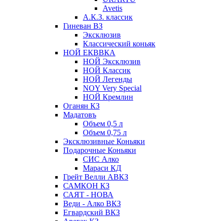
Avetis
А.К.З. классик
Гиневан ВЗ
Эксклюзив
Классический коньяк
НОЙ ЕКВВКА
НОЙ Эксклюзив
НОЙ Классик
НОЙ Легенды
NOY Very Speсial
НОЙ Кремлин
Оганян КЗ
Мадатовъ
Объем 0,5 л
Объем 0,75 л
Эксклюзивные Коньяки
Подарочные Коньяки
СИС Алко
Мараси КД
Грейт Велли АВКЗ
САМКОН КЗ
САЯТ - НОВА
Веди - Алко ВКЗ
Егвардский ВКЗ