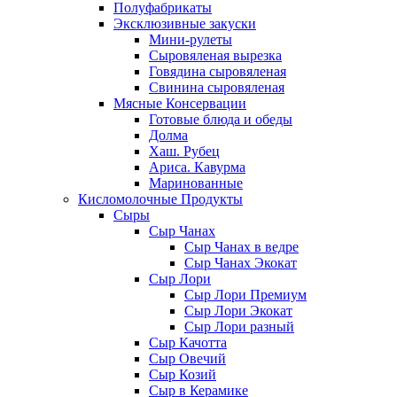
Полуфабрикаты
Эксклюзивные закуски
Мини-рулеты
Сыровяленая вырезка
Говядина сыровяленая
Свинина сыровяленая
Мясные Консервации
Готовые блюда и обеды
Долма
Хаш. Рубец
Ариса. Кавурма
Маринованные
Кисломолочные Продукты
Сыры
Сыр Чанах
Сыр Чанах в ведре
Сыр Чанах Экокат
Сыр Лори
Сыр Лори Премиум
Сыр Лори Экокат
Сыр Лори разный
Сыр Качотта
Сыр Овечий
Сыр Козий
Сыр в Керамике