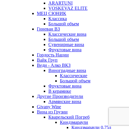
ARARTUNI
VOSKEVAZ ELITE
МЕЦ СЮНИК
Классика
Большой объем
Гиневан ВЗ
Классические вина
Большой объем
Сувенирные вина
Фруктовые вина
Гордость Нации
Вайк Груп
Веди - Алко ВКЗ
Виноградные вина
Классические
Большой объем
Фруктовые вина
В керамике
Другие Производители
Армянские вина
Givany Wine
Вина из Грузии
Кварельский Погреб
Киндзмараули
Киндзмараули 0,75л