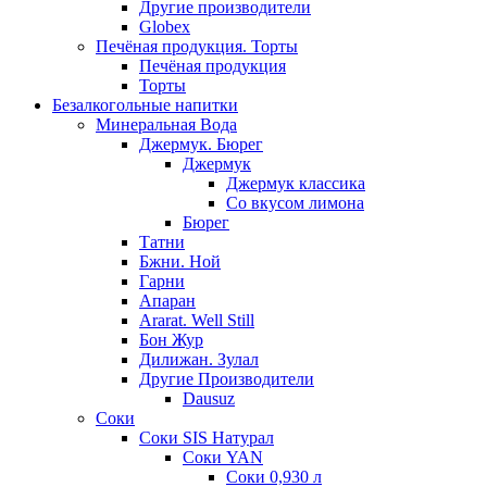
Другие производители
Globex
Печёная продукция. Торты
Печёная продукция
Торты
Безалкогольные напитки
Минеральная Вода
Джермук. Бюрег
Джермук
Джермук классика
Со вкусом лимона
Бюрег
Татни
Бжни. Ной
Гарни
Апаран
Ararat. Well Still
Бон Жур
Дилижан. Зулал
Другие Производители
Dausuz
Соки
Соки SIS Натурал
Соки YAN
Соки 0,930 л