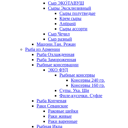
Сыр ЭКОТАВУШ
Сыры Эксклюзивный
Сыры полутведые
Крем сыры
Antipasti
Сыры ассорти
Сыр Чечил
Сыр разный
Мацони.Тан. Режан
Рыба из Армении
Рыба Охлажденная
Рыба Замороженная
Рыбные консервации
ЭКО ФУД
Рыбные консервы
Консервы 240 гр.
Консервы 160 гр.
Супы. Уха. Щи
Филе-кусочки. Суфле
Рыба Копченая
Раки Севанские
Раковые шейки
Раки живые
Раки варенные
Рыбная Икра