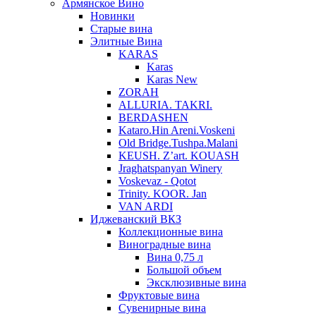
Армянское Вино
Новинки
Старые вина
Элитные Вина
KARAS
Karas
Karas New
ZORAH
ALLURIA. TAKRI.
BERDASHEN
Kataro.Hin Areni.Voskeni
Old Bridge.Tushpa.Malani
KEUSH. Z’art. KOUASH
Jraghatspanyan Winery
Voskevaz - Qotot
Trinity. KOOR. Jan
VAN ARDI
Иджеванский ВКЗ
Коллекционные вина
Виноградные вина
Вина 0,75 л
Большой объем
Эксклюзивные вина
Фруктовые вина
Cувенирные вина