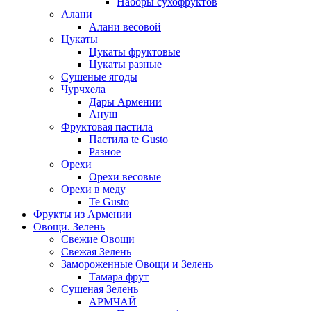
Наборы сухофруктов
Алани
Алани весовой
Цукаты
Цукаты фруктовые
Цукаты разные
Сушеные ягоды
Чурчхела
Дары Армении
Ануш
Фруктовая пастила
Пастила te Gusto
Разное
Орехи
Орехи весовые
Орехи в меду
Te Gusto
Фрукты из Армении
Овощи. Зелень
Свежие Овощи
Свежая Зелень
Замороженные Овощи и Зелень
Тамара фрут
Сушеная Зелень
АРМЧАЙ