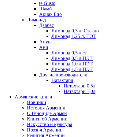
te Gusto
Шамб
Арцах Био
Лимонад
Дарбас
Лимонад 0,5 л. Стекло
Лимонад 1,25 л. ПЭТ
Ануш
Ани
Лимонад 0,5 л ст
Лимонад 0,5 л ПЭТ
Лимонад 1,0 л ПЭТ
Лимонад 1,5 л ПЭТ
Другие производители
Натахтари
Натахтари 0,5л
Натахтари 1,0л
Армянские книги
Новинки
История Армении
О Геноциде Армян
Книги об Армении
Иcкусство и культура
Поэзия Армении
Религия Армении