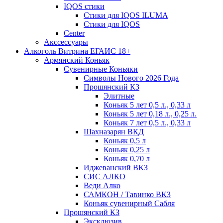
IQOS стики
Стики для IQOS ILUMA
Стики для IQOS
Сenter
Акссессуары
Алкоголь Витрина ЕГАИС 18+
Армянский Коньяк
Сувенирные Коньяки
Символы Нового 2026 Года
Прошянский КЗ
Элитные
Коньяк 5 лет 0,5 л., 0,33 л
Коньяк 5 лет 0,18 л., 0,25 л.
Коньяк 7 лет 0,5 л., 0,33 л
Шахназарян ВКД
Коньяк 0,5 л
Коньяк 0,25 л
Коньяк 0,70 л
Иджеванский ВКЗ
СИС АЛКО
Веди Алко
САМКОН / Тавинко ВКЗ
Коньяк сувенирный Сабля
Прошянский КЗ
Эксклюзив