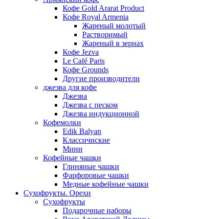
Кофе Gold Ararat Product
Кофе Royal Armenia
Жареный молотый
Растворимый
Жареный в зернах
Кофе Jezva
Le Café Paris
Кофе Grounds
Другие производители
джезва для кофе
Джезва
Джезва с песком
Джезва индукционной
Кофемолки
Edik Balyan
Классичиские
Мини
Кофейные чашки
Глиняные чашки
Фарфоровые чашки
Медные кофейные чашки
Сухофрукты. Орехи
Сухофрукты
Подарочные наборы