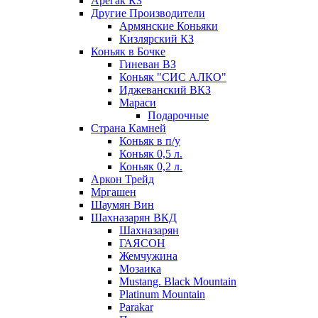
Арегак КЗ
Другие Производители
Армянские Коньяки
Кизлярский КЗ
Коньяк в Бочке
Гиневан ВЗ
Коньяк "СИС АЛКО"
Иджеванский ВКЗ
Мараси
Подарочные
Страна Камней
Коньяк в п/у
Коньяк 0,5 л.
Коньяк 0,2 л.
Аркон Трейд
Мргашен
Шаумян Вин
Шахназарян ВКД
Шахназарян
ГАЯСОН
Жемчужина
Мозаика
Mustang. Black Mountain
Platinum Mountain
Parakar