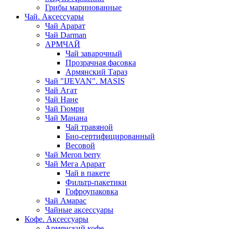
Грибы маринованные
Чай. Аксессуары
Чай Арарат
Чай Darman
АРМЧАЙ
Чай заварочный
Прозрачная фасовка
Армянский Тараз
Чай "IJEVAN". MASIS
Чай Агат
Чай Нане
Чай Гюмри
Чай Манана
Чай травяной
Био-сертифицированный
Весовой
Чай Meron berry
Чай Мега Арарат
Чай в пакете
Фильтр-пакетики
Гофроупаковка
Чай Амарас
Чайные аксессуары
Кофе. Аксессуары
Армянский кофе