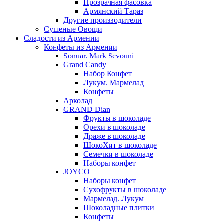
Прозрачная фасовка
Армянский Тараз
Другие производители
Сушеные Овощи
Сладости из Армении
Конфеты из Армении
Sonuar. Mark Sevouni
Grand Candy
Набор Конфет
Лукум. Мармелад
Конфеты
Арколад
GRAND Dian
Фрукты в шоколаде
Орехи в шоколаде
Драже в шоколаде
ШокоХит в шоколаде
Семечки в шоколаде
Наборы конфет
JOYCO
Наборы конфет
Сухофрукты в шоколаде
Мармелад. Лукум
Шоколадные плитки
Конфеты