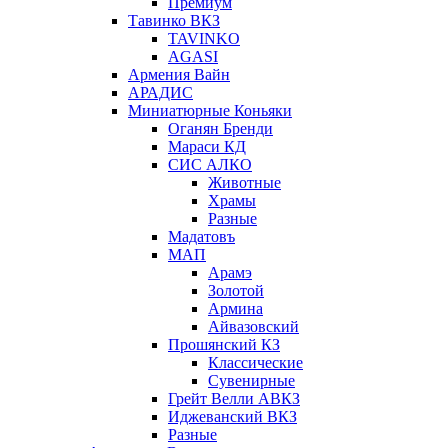
Премиум
Тавинко ВКЗ
TAVINKO
AGASI
Армения Вайн
АРАДИС
Миниатюрные Коньяки
Оганян Бренди
Мараси КД
СИС АЛКО
Животные
Храмы
Разные
Мадатовъ
МАП
Арамэ
Золотой
Армина
Айвазовский
Прошянский КЗ
Классические
Сувенирные
Грейт Велли АВКЗ
Иджеванский ВКЗ
Разные