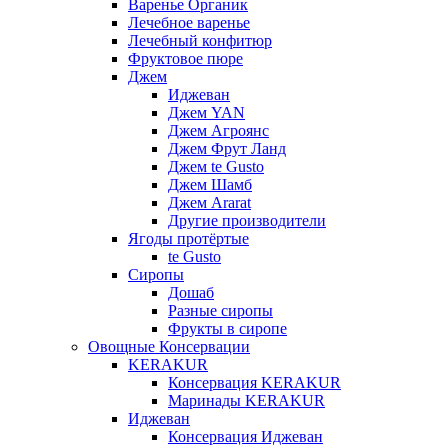
Варенье Органик
Лечебное варенье
Лечебный конфитюр
Фруктовое пюре
Джем
Иджеван
Джем YAN
Джем Агроянс
Джем Фрут Ланд
Джем te Gusto
Джем Шамб
Джем Ararat
Другие производители
Ягоды протёртые
te Gusto
Сиропы
Дошаб
Разные сиропы
Фрукты в сиропе
Овощные Консервации
KERAKUR
Консервация KERAKUR
Маринады KERAKUR
Иджеван
Консервация Иджеван