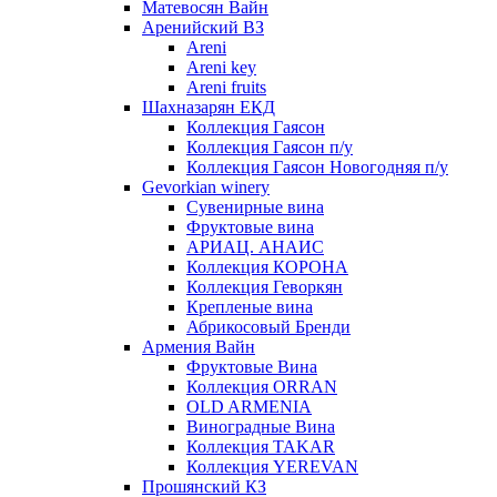
Матевосян Вайн
Аренийский ВЗ
Areni
Areni key
Areni fruits
Шахназарян ЕКД
Коллекция Гаясон
Коллекция Гаясон п/у
Коллекция Гаясон Новогодняя п/у
Gevorkian winery
Сувенирные вина
Фруктовые вина
АРИАЦ. АНАИС
Коллекция КОРОНА
Коллекция Геворкян
Крепленые вина
Абрикосовый Бренди
Армения Вайн
Фруктовые Вина
Коллекция ORRAN
OLD ARMENIA
Виноградные Вина
Коллекция TAKAR
Коллекция YEREVAN
Прошянский КЗ