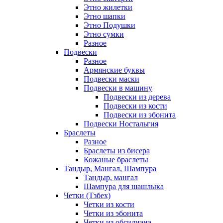
Этно жилетки
Этно шапки
Этно Подушки
Этно сумки
Разное
Подвески
Разное
Армянские буквы
Подвески маски
Подвески в машину
Подвески из дерева
Подвески из кости
Подвески из эбонита
Подвески Ностальгия
Браслеты
Разное
Браслеты из бисера
Кожаные браслеты
Тандыр, Мангал, Шампура
Тандыр, мангал
Шампура для шашлыка
Четки (Тзбех)
Четки из кости
Четки из эбонита
Четки из обсидиана