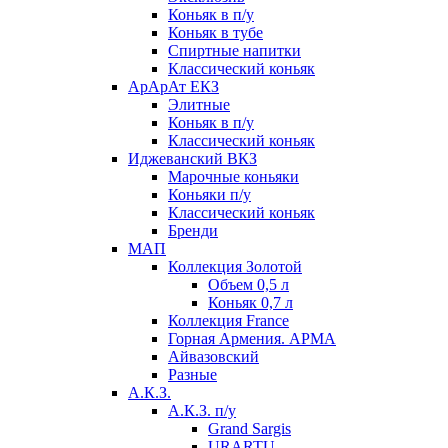
Коньяк в п/у
Коньяк в тубе
Спиртные напитки
Классический коньяк
АрАрАт ЕКЗ
Элитные
Коньяк в п/у
Классический коньяк
Иджеванский ВКЗ
Марочные коньяки
Коньяки п/у
Классический коньяк
Бренди
МАП
Коллекция Золотой
Объем 0,5 л
Коньяк 0,7 л
Коллекция France
Горная Армения. АРМА
Айвазовский
Разные
А.К.З.
А.К.З. п/у
Grand Sargis
URARTU