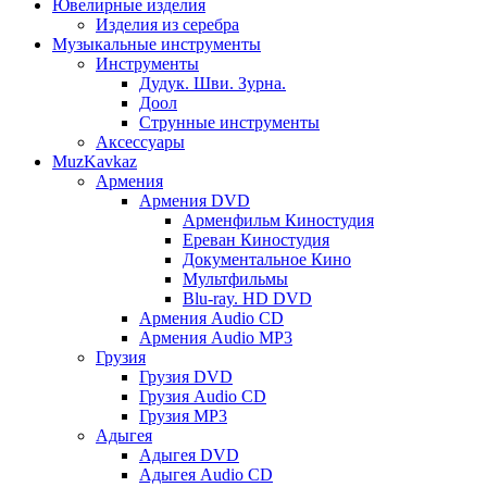
Ювелирные изделия
Изделия из серебра
Музыкальные инструменты
Инструменты
Дудук. Шви. Зурна.
Доол
Струнные инструменты
Аксессуары
MuzKavkaz
Армения
Армения DVD
Арменфильм Киностудия
Ереван Киностудия
Документальное Кино
Мультфильмы
Blu-ray. HD DVD
Армения Audio CD
Армения Audio MP3
Грузия
Грузия DVD
Грузия Audio CD
Грузия MP3
Адыгея
Адыгея DVD
Адыгея Audio CD