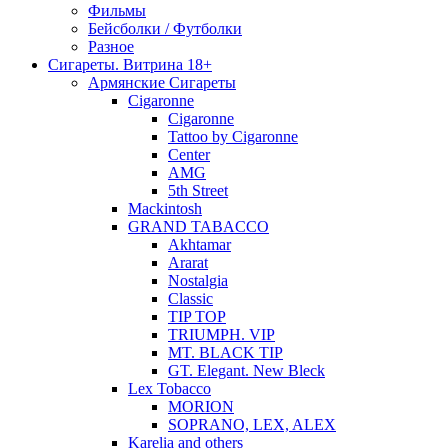
Фильмы
Бейсболки / Футболки
Разное
Сигареты. Витрина 18+
Армянские Сигареты
Cigaronne
Cigaronne
Tattoo by Cigaronne
Center
AMG
5th Street
Mackintosh
GRAND TABACCO
Akhtamar
Ararat
Nostalgia
Classic
TIP TOP
TRIUMPH. VIP
MT. BLACK TIP
GT. Elegant. New Bleck
Lex Tobacco
MORION
SOPRANO, LEX, ALEX
Karelia and others