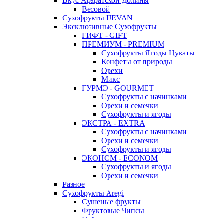
Вкус Араратской Долины
Весовой
Сухофрукты IJEVAN
Эксклюзивные Сухофрукты
ГИФТ - GIFT
ПРЕМИУМ - PREMIUM
Сухофрукты Ягоды Цукаты
Конфеты от природы
Орехи
Микс
ГУРМЭ - GOURMET
Сухофрукты с начинками
Орехи и семечки
Сухофрукты и ягоды
ЭКСТРА - EXTRA
Сухофрукты с начинками
Орехи и семечки
Сухофрукты и ягоды
ЭКОНОМ - ECONOM
Сухофрукты и ягоды
Орехи и семечки
Разное
Сухофрукты Aregi
Сушеные фрукты
Фруктовые Чипсы