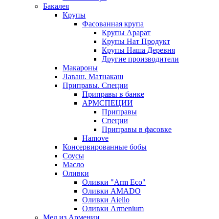
Бакалея
Крупы
Фасованная крупа
Крупы Арарат
Крупы Нат Продукт
Крупы Наша Деревня
Другие производители
Макароны
Лаваш. Матнакаш
Приправы. Специи
Приправы в банке
АРМСПЕЦИИ
Приправы
Специи
Приправы в фасовке
Hamove
Консервированные бобы
Соусы
Масло
Оливки
Оливки "Arm Eco"
Оливки AMADO
Оливки Aiello
Оливки Armenium
Мед из Армении