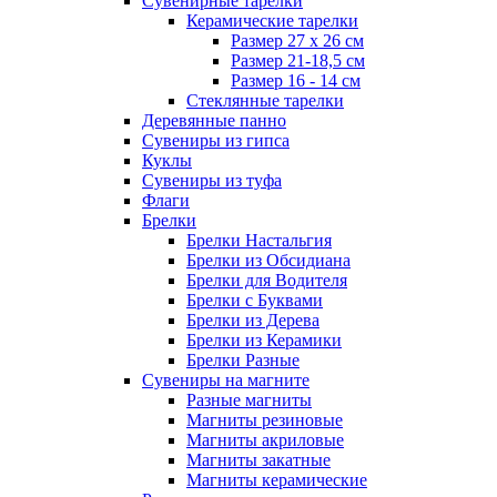
Сувенирные тарелки
Керамические тарелки
Размер 27 х 26 см
Размер 21-18,5 см
Размер 16 - 14 см
Стеклянные тарелки
Деревянные панно
Сувениры из гипса
Куклы
Сувениры из туфа
Флаги
Брелки
Брелки Настальгия
Брелки из Обсидиана
Брелки для Водителя
Брелки с Буквами
Брелки из Дерева
Брелки из Керамики
Брелки Разные
Сувениры на магните
Разные магниты
Магниты резиновые
Магниты акриловые
Магниты закатные
Магниты керамические