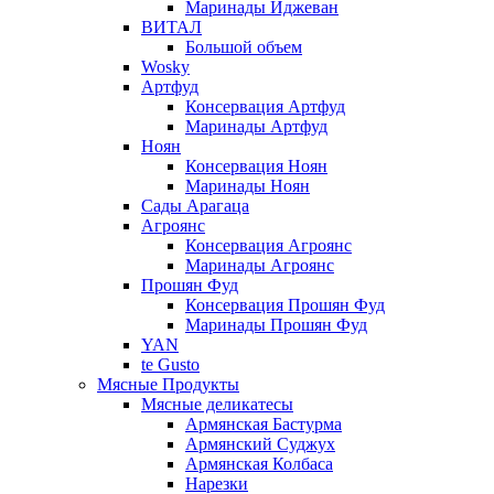
Маринады Иджеван
ВИТАЛ
Большой объем
Wosky
Артфуд
Консервация Артфуд
Маринады Артфуд
Ноян
Консервация Ноян
Маринады Ноян
Сады Арагаца
Агроянс
Консервация Агроянс
Маринады Агроянс
Прошян Фуд
Консервация Прошян Фуд
Маринады Прошян Фуд
YAN
te Gusto
Мясные Продукты
Мясные деликатесы
Армянская Бастурма
Армянский Суджух
Армянская Колбаса
Нарезки