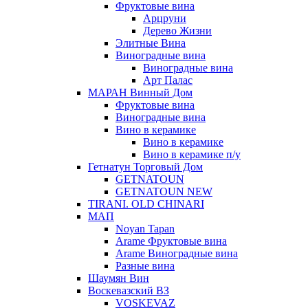
Фруктовые вина
Арцруни
Дерево Жизни
Элитные Вина
Виноградные вина
Виноградные вина
Арт Палас
МАРАН Винный Дом
Фруктовые вина
Виноградные вина
Вино в керамике
Вино в керамике
Вино в керамике п/у
Гетнатун Торговый Дом
GETNATOUN
GETNATOUN NEW
TIRANI. OLD CHINARI
МАП
Noyan Tapan
Arame Фруктовые вина
Arame Виноградные вина
Разные вина
Шаумян Вин
Воскевазский ВЗ
VOSKEVAZ