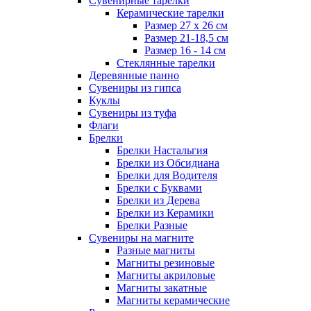
Сувенирные тарелки
Керамические тарелки
Размер 27 х 26 см
Размер 21-18,5 см
Размер 16 - 14 см
Стеклянные тарелки
Деревянные панно
Сувениры из гипса
Куклы
Сувениры из туфа
Флаги
Брелки
Брелки Настальгия
Брелки из Обсидиана
Брелки для Водителя
Брелки с Буквами
Брелки из Дерева
Брелки из Керамики
Брелки Разные
Сувениры на магните
Разные магниты
Магниты резиновые
Магниты акриловые
Магниты закатные
Магниты керамические