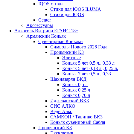
IQOS стики
Стики для IQOS ILUMA
Стики для IQOS
Сenter
Акссессуары
Алкоголь Витрина ЕГАИС 18+
Армянский Коньяк
Сувенирные Коньяки
Символы Нового 2026 Года
Прошянский КЗ
Элитные
Коньяк 5 лет 0,5 л., 0,33 л
Коньяк 5 лет 0,18 л., 0,25 л.
Коньяк 7 лет 0,5 л., 0,33 л
Шахназарян ВКД
Коньяк 0,5 л
Коньяк 0,25 л
Коньяк 0,70 л
Иджеванский ВКЗ
СИС АЛКО
Веди Алко
САМКОН / Тавинко ВКЗ
Коньяк сувенирный Сабля
Прошянский КЗ
Эксклюзив