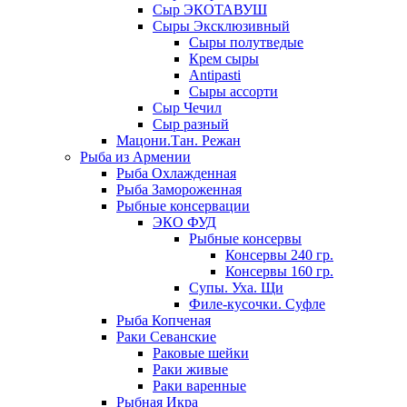
Сыр ЭКОТАВУШ
Сыры Эксклюзивный
Сыры полутведые
Крем сыры
Antipasti
Сыры ассорти
Сыр Чечил
Сыр разный
Мацони.Тан. Режан
Рыба из Армении
Рыба Охлажденная
Рыба Замороженная
Рыбные консервации
ЭКО ФУД
Рыбные консервы
Консервы 240 гр.
Консервы 160 гр.
Супы. Уха. Щи
Филе-кусочки. Суфле
Рыба Копченая
Раки Севанские
Раковые шейки
Раки живые
Раки варенные
Рыбная Икра