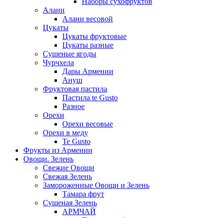
Наборы сухофруктов
Алани
Алани весовой
Цукаты
Цукаты фруктовые
Цукаты разные
Сушеные ягоды
Чурчхела
Дары Армении
Ануш
Фруктовая пастила
Пастила te Gusto
Разное
Орехи
Орехи весовые
Орехи в меду
Te Gusto
Фрукты из Армении
Овощи. Зелень
Свежие Овощи
Свежая Зелень
Замороженные Овощи и Зелень
Тамара фрут
Сушеная Зелень
АРМЧАЙ