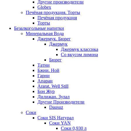
Другие производители
Globex
Печёная продукция. Торты
Печёная продукция
Торты
Безалкогольные напитки
Минеральная Вода
Джермук. Бюрег
Джермук
Джермук классика
Со вкусом лимона
Бюрег
Татни
Бжни. Ной
Гарни
Апаран
Ararat. Well Still
Бон Жур
Дилижан. Зулал
Другие Производители
Dausuz
Соки
Соки SIS Натурал
Соки YAN
Соки 0,930 л