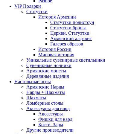
Разное
VIP Подарки
Статуэтки
История Армении
Статуэтки полистоун
Статуэтки бронза
Церкви. Статуэтки
Армянский алфавит
Галерея образов
История России
Мировая история
Уникальные сувенирные светильники
Сувенирные ночники
Армянские монеты
Деревянные изделия
Настольные игры
Армянские Нарды
Нарды + Шахматы
Шахматы
Ломберные столы
Аксессуары для нард
Аксессуары
Фишки для нард
Кости. Зары
Другие производители