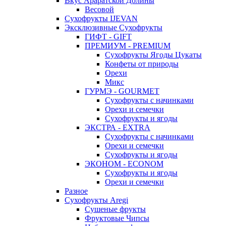
Вкус Араратской Долины
Весовой
Сухофрукты IJEVAN
Эксклюзивные Сухофрукты
ГИФТ - GIFT
ПРЕМИУМ - PREMIUM
Сухофрукты Ягоды Цукаты
Конфеты от природы
Орехи
Микс
ГУРМЭ - GOURMET
Сухофрукты с начинками
Орехи и семечки
Сухофрукты и ягоды
ЭКСТРА - EXTRA
Сухофрукты с начинками
Орехи и семечки
Сухофрукты и ягоды
ЭКОНОМ - ECONOM
Сухофрукты и ягоды
Орехи и семечки
Разное
Сухофрукты Aregi
Сушеные фрукты
Фруктовые Чипсы