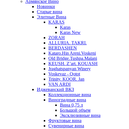
Армянское Вино
Новинки
Старые вина
Элитные Вина
KARAS
Karas
Karas New
ZORAH
ALLURIA. TAKRI.
BERDASHEN
Kataro.Hin Areni.Voskeni
Old Bridge.Tushpa.Malani
KEUSH. Z’art. KOUASH
Jraghatspanyan Winery
Voskevaz - Qotot
Trinity. KOOR. Jan
VAN ARDI
Иджеванский ВКЗ
Коллекционные вина
Виноградные вина
Вина 0,75 л
Большой объем
Эксклюзивные вина
Фруктовые вина
Cувенирные вина