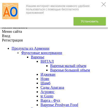
Нашим интернет-магазином намного удобнее
+7 (495) 646-888-1
пользоваться с помощью бесплатного
приложения!
В корзине
0
товаров
Установить
x
Меню каталога
Меню сайта
Вход
Регистрация
Продукты из Армении
Фруктовые консервации
Варенье
ВИТАЛ
Варенья малый объем
Варенья большой объем
Иджеван
Ноян
Шамб
Сады Арагаца
Агроянс
te Gusto
Варга - Фуд
Варенье Proshyan Food