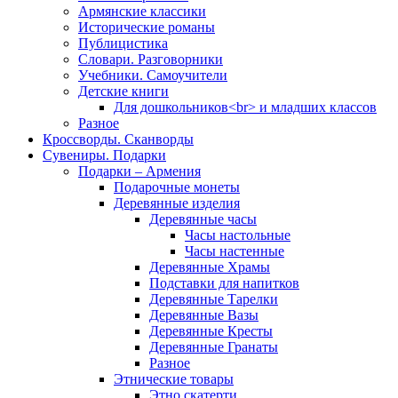
Армянские классики
Исторические романы
Публицистика
Словари. Разговорники
Учебники. Самоучители
Детские книги
Для дошкольников<br> и младших классов
Разное
Кроссворды. Сканворды
Сувениры. Подарки
Подарки – Армения
Подарочные монеты
Деревянные изделия
Деревянные часы
Часы настольные
Часы настенные
Деревянные Храмы
Подставки для напитков
Деревянные Тарелки
Деревянные Вазы
Деревянные Кресты
Деревянные Гранаты
Разное
Этнические товары
Этно скатерти