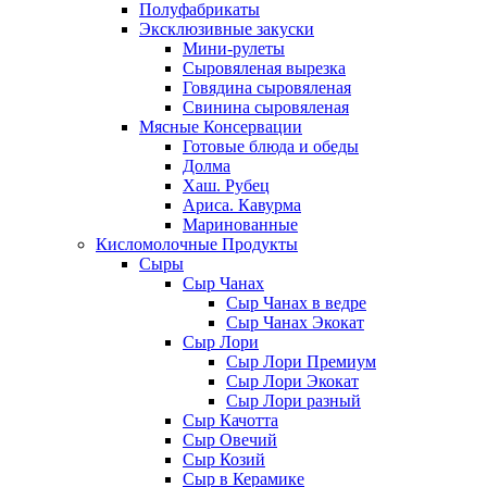
Полуфабрикаты
Эксклюзивные закуски
Мини-рулеты
Сыровяленая вырезка
Говядина сыровяленая
Свинина сыровяленая
Мясные Консервации
Готовые блюда и обеды
Долма
Хаш. Рубец
Ариса. Кавурма
Маринованные
Кисломолочные Продукты
Сыры
Сыр Чанах
Сыр Чанах в ведре
Сыр Чанах Экокат
Сыр Лори
Сыр Лори Премиум
Сыр Лори Экокат
Сыр Лори разный
Сыр Качотта
Сыр Овечий
Сыр Козий
Сыр в Керамике