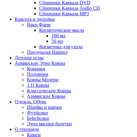
Сборники Кавказа DVD
Сборники Кавказа Audio CD
Сборники Кавказа MP3
Красота и здоровье
Ваки Фарм
Косметические масла
100 мл
50 мл
Косметика для ухода
Продукция Наринэ
Детские игры
Армянские Этно Ковры
Коврики
Половики
Ковры Модерн
3 D Ковры
Классические Ковры
Армянские Ковры
Одежда. Обувь
Шарфы и шапки
Футболки
Бейсболки
Этно масики балетки
О геноциде
Книги