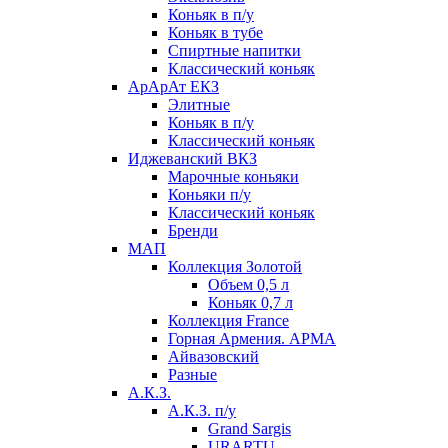
Коньяк в п/у
Коньяк в тубе
Спиртные напитки
Классический коньяк
АрАрАт ЕКЗ
Элитные
Коньяк в п/у
Классический коньяк
Иджеванский ВКЗ
Марочные коньяки
Коньяки п/у
Классический коньяк
Бренди
МАП
Коллекция Золотой
Объем 0,5 л
Коньяк 0,7 л
Коллекция France
Горная Армения. АРМА
Айвазовский
Разные
А.К.З.
А.К.З. п/у
Grand Sargis
URARTU