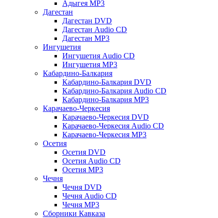
Адыгея MP3
Дагестан
Дагестан DVD
Дагестан Audio CD
Дагестан MP3
Ингушетия
Ингушетия Audio CD
Ингушетия MP3
Кабардино-Балкария
Кабардино-Балкария DVD
Кабардино-Балкария Audio CD
Кабардино-Балкария MP3
Карачаево-Черкесия
Карачаево-Черкесия DVD
Карачаево-Черкесия Audio CD
Карачаево-Черкесия MP3
Осетия
Осетия DVD
Осетия Audio CD
Осетия MP3
Чечня
Чечня DVD
Чечня Audio CD
Чечня MP3
Сборники Кавказа