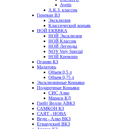
Avetis
А.К.З. классик
Гиневан ВЗ
Эксклюзив
Классический коньяк
НОЙ ЕКВВКА
НОЙ Эксклюзив
НОЙ Классик
НОЙ Легенды
NOY Very Speсial
НОЙ Кремлин
Оганян КЗ
Мадатовъ
Объем 0,5 л
Объем 0,75 л
Эксклюзивные Коньяки
Подарочные Коньяки
СИС Алко
Мараси КД
Грейт Велли АВКЗ
САМКОН КЗ
САЯТ - НОВА
Веди - Алко ВКЗ
Егвардский ВКЗ