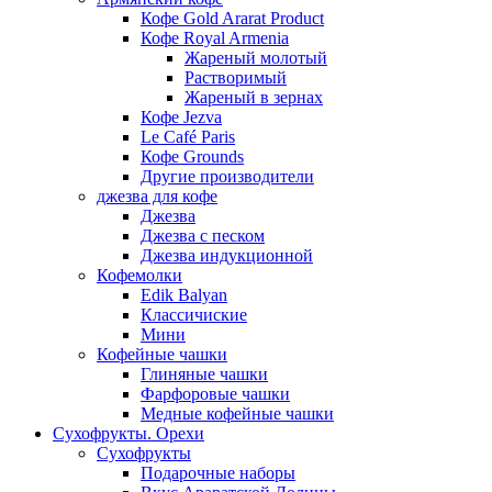
Кофе Gold Ararat Product
Кофе Royal Armenia
Жареный молотый
Растворимый
Жареный в зернах
Кофе Jezva
Le Café Paris
Кофе Grounds
Другие производители
джезва для кофе
Джезва
Джезва с песком
Джезва индукционной
Кофемолки
Edik Balyan
Классичиские
Мини
Кофейные чашки
Глиняные чашки
Фарфоровые чашки
Медные кофейные чашки
Сухофрукты. Орехи
Сухофрукты
Подарочные наборы