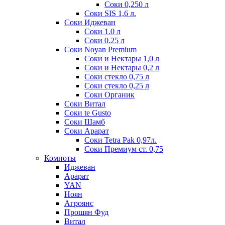
Соки 0,250 л
Соки SIS 1,6 л.
Соки Иджеван
Соки 1.0 л
Соки 0.25 л
Соки Noyan Premium
Соки и Нектары 1,0 л
Соки и Нектары 0,2 л
Соки стекло 0,75 л
Соки стекло 0,25 л
Соки Органик
Соки Витал
Соки te Gusto
Соки Шамб
Соки Арарат
Соки Tetra Pak 0,97л.
Соки Премиум ст. 0,75
Компоты
Иджеван
Арарат
YAN
Ноян
Агроянс
Прошян Фуд
Витал