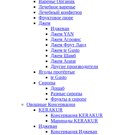
Варенье Органик
Лечебное варенье
Лечебный конфитюр
Фруктовое пюре
Джем
Иджеван
Джем YAN
Джем Агроянс
Джем Фрут Ланд
Джем te Gusto
Джем Шамб
Джем Ararat
Другие производители
Ягоды протёртые
te Gusto
Сиропы
Дошаб
Разные сиропы
Фрукты в сиропе
Овощные Консервации
KERAKUR
Консервация KERAKUR
Маринады KERAKUR
Иджеван
Консервация Иджеван