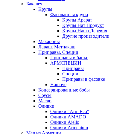
Бакалея
Крупы
Фасованная крупа
Крупы Арарат
Крупы Нат Продукт
Крупы Наша Деревня
Другие производители
Макароны
Лаваш. Матнакаш
Приправы. Специи
Приправы в банке
АРМСПЕЦИИ
Приправы
Специи
Приправы в фасовке
Hamove
Консервированные бобы
Соусы
Масло
Оливки
Оливки "Arm Eco"
Оливки AMADO
Оливки Aiello
Оливки Armenium
Мед из Армении