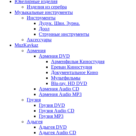
Ювелирные изделия
Изделия из серебра
Музыкальные инструменты
Инструменты
Дудук. Шви. Зурна.
Доол
Струнные инструменты
Аксессуары
MuzKavkaz
Армения
Армения DVD
Арменфильм Киностудия
Ереван Киностудия
Документальное Кино
Мультфильмы
Blu-ray. HD DVD
Армения Audio CD
Армения Audio MP3
Грузия
Грузия DVD
Грузия Audio CD
Грузия MP3
Адыгея
Адыгея DVD
Адыгея Audio CD