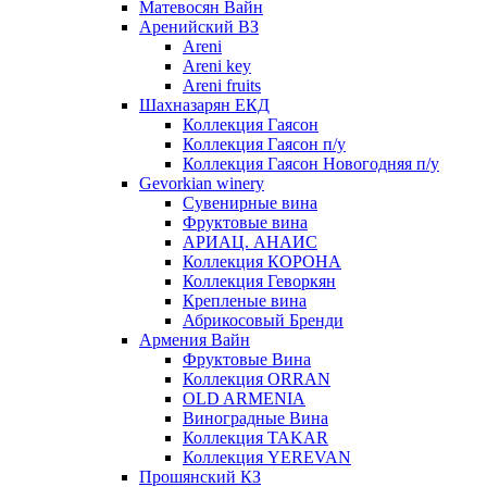
Матевосян Вайн
Аренийский ВЗ
Areni
Areni key
Areni fruits
Шахназарян ЕКД
Коллекция Гаясон
Коллекция Гаясон п/у
Коллекция Гаясон Новогодняя п/у
Gevorkian winery
Сувенирные вина
Фруктовые вина
АРИАЦ. АНАИС
Коллекция КОРОНА
Коллекция Геворкян
Крепленые вина
Абрикосовый Бренди
Армения Вайн
Фруктовые Вина
Коллекция ORRAN
OLD ARMENIA
Виноградные Вина
Коллекция TAKAR
Коллекция YEREVAN
Прошянский КЗ