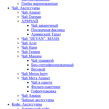
Грибы маринованные
Чай. Аксессуары
Чай Арарат
Чай Darman
АРМЧАЙ
Чай заварочный
Прозрачная фасовка
Армянский Тараз
Чай "IJEVAN". MASIS
Чай Агат
Чай Нане
Чай Гюмри
Чай Манана
Чай травяной
Био-сертифицированный
Весовой
Чай Meron berry
Чай Мега Арарат
Чай в пакете
Фильтр-пакетики
Гофроупаковка
Чай Амарас
Чайные аксессуары
Кофе. Аксессуары
Армянский кофе