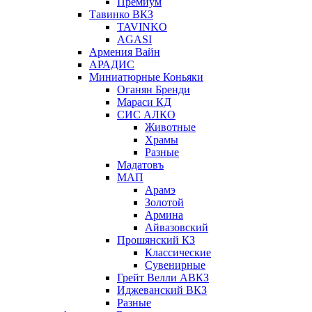
Премиум
Тавинко ВКЗ
TAVINKO
AGASI
Армения Вайн
АРАДИС
Миниатюрные Коньяки
Оганян Бренди
Мараси КД
СИС АЛКО
Животные
Храмы
Разные
Мадатовъ
МАП
Арамэ
Золотой
Армина
Айвазовский
Прошянский КЗ
Классические
Сувенирные
Грейт Велли АВКЗ
Иджеванский ВКЗ
Разные