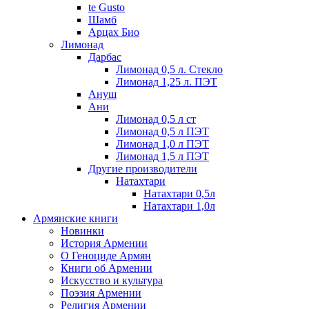
te Gusto
Шамб
Арцах Био
Лимонад
Дарбас
Лимонад 0,5 л. Стекло
Лимонад 1,25 л. ПЭТ
Ануш
Ани
Лимонад 0,5 л ст
Лимонад 0,5 л ПЭТ
Лимонад 1,0 л ПЭТ
Лимонад 1,5 л ПЭТ
Другие производители
Натахтари
Натахтари 0,5л
Натахтари 1,0л
Армянские книги
Новинки
История Армении
О Геноциде Армян
Книги об Армении
Иcкусство и культура
Поэзия Армении
Религия Армении