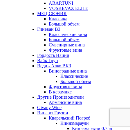
ARARTUNI
VOSKEVAZ ELITE
МЕЦ СЮНИК
Классика
Большой объем
Гиневан ВЗ
Классические вина
Большой объем
Сувенирные вина
Фруктовые вина
Гордость Нации
Вайк Груп
Веди - Алко ВКЗ
Виноградные вина
Классические
Большой объем
Фруктовые вина
В керамике
Другие Производители
Армянские вина
Givany Wine
Вина из Грузии
Кварельский Погреб
Киндзмараули
Киндзмараули 0,75л