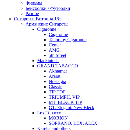
Фильмы
Бейсболки / Футболки
Разное
Сигареты. Витрина 18+
Армянские Сигареты
Cigaronne
Cigaronne
Tattoo by Cigaronne
Center
AMG
5th Street
Mackintosh
GRAND TABACCO
Akhtamar
Ararat
Nostalgia
Classic
TIP TOP
TRIUMPH. VIP
MT. BLACK TIP
GT. Elegant. New Bleck
Lex Tobacco
MORION
SOPRANO, LEX, ALEX
Karelia and others