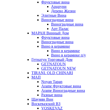
Фруктовые вина
Арцруни
Дерево Жизни
Элитные Вина
Виноградные вина
Виноградные вина
Арт Палас
МАРАН Винный Дом
Фруктовые вина
Виноградные вина
Вино в керамике
Вино в керамике
Вино в керамике п/у
Гетнатун Торговый Дом
GETNATOUN
GETNATOUN NEW
TIRANI. OLD CHINARI
МАП
Noyan Tapan
Arame Фруктовые вина
Arame Виноградные вина
Разные вина
Шаумян Вин
Воскевазский ВЗ
VOSKEVAZ