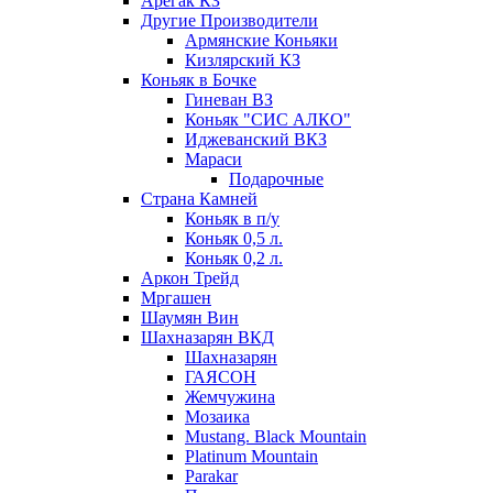
Арегак КЗ
Другие Производители
Армянские Коньяки
Кизлярский КЗ
Коньяк в Бочке
Гиневан ВЗ
Коньяк "СИС АЛКО"
Иджеванский ВКЗ
Мараси
Подарочные
Страна Камней
Коньяк в п/у
Коньяк 0,5 л.
Коньяк 0,2 л.
Аркон Трейд
Мргашен
Шаумян Вин
Шахназарян ВКД
Шахназарян
ГАЯСОН
Жемчужина
Мозаика
Mustang. Black Mountain
Platinum Mountain
Parakar