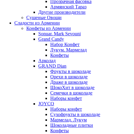
Прозрачная фасовка
Армянский Тараз
Другие производители
Сушеные Овощи
Сладости из Армении
Конфеты из Армении
Sonuar. Mark Sevouni
Grand Candy
Набор Конфет
Лукум. Мармелад
Конфеты
Арколад
GRAND Dian
Фрукты в шоколаде
Орехи в шоколаде
Драже в шоколаде
ШокоХит в шоколаде
Семечки в шоколаде
Наборы конфет
JOYCO
Наборы конфет
Сухофрукты в шоколаде
Мармелад. Лукум
Шоколадные плитки
Конфеты