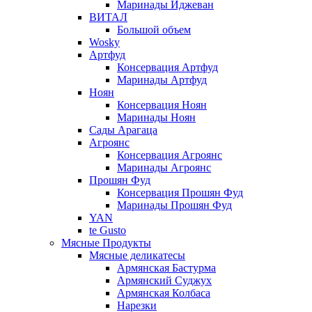
Маринады Иджеван
ВИТАЛ
Большой объем
Wosky
Артфуд
Консервация Артфуд
Маринады Артфуд
Ноян
Консервация Ноян
Маринады Ноян
Сады Арагаца
Агроянс
Консервация Агроянс
Маринады Агроянс
Прошян Фуд
Консервация Прошян Фуд
Маринады Прошян Фуд
YAN
te Gusto
Мясные Продукты
Мясные деликатесы
Армянская Бастурма
Армянский Суджух
Армянская Колбаса
Нарезки