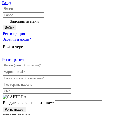
Вход
Запомнить меня
Регистрация
Забыли пароль?
Войти через:
Регистрация
Введите слово на картинке:
*