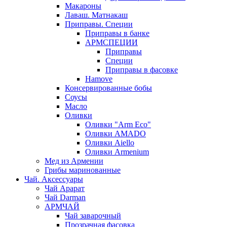
Макароны
Лаваш. Матнакаш
Приправы. Специи
Приправы в банке
АРМСПЕЦИИ
Приправы
Специи
Приправы в фасовке
Hamove
Консервированные бобы
Соусы
Масло
Оливки
Оливки "Arm Eco"
Оливки AMADO
Оливки Aiello
Оливки Armenium
Мед из Армении
Грибы маринованные
Чай. Аксессуары
Чай Арарат
Чай Darman
АРМЧАЙ
Чай заварочный
Прозрачная фасовка