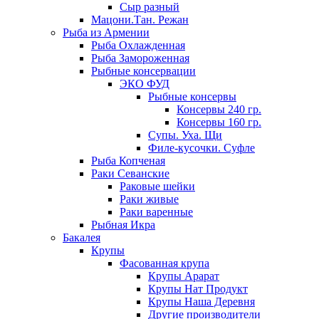
Сыр разный
Мацони.Тан. Режан
Рыба из Армении
Рыба Охлажденная
Рыба Замороженная
Рыбные консервации
ЭКО ФУД
Рыбные консервы
Консервы 240 гр.
Консервы 160 гр.
Супы. Уха. Щи
Филе-кусочки. Суфле
Рыба Копченая
Раки Севанские
Раковые шейки
Раки живые
Раки варенные
Рыбная Икра
Бакалея
Крупы
Фасованная крупа
Крупы Арарат
Крупы Нат Продукт
Крупы Наша Деревня
Другие производители