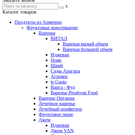
Заказать звонок
x
Каталог товаров
Продукты из Армении
Фруктовые консервации
Варенье
ВИТАЛ
Варенья малый объем
Варенья большой объем
Иджеван
Ноян
Шамб
Сады Арагаца
Агроянс
te Gusto
Варга - Фуд
Варенье Proshyan Food
Варенье Органик
Лечебное варенье
Лечебный конфитюр
Фруктовое пюре
Джем
Иджеван
Джем YAN