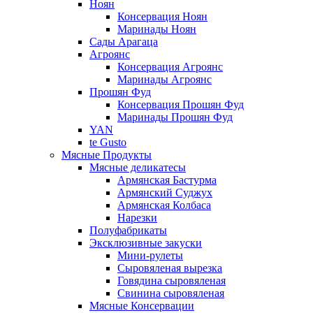
Ноян
Консервация Ноян
Маринады Ноян
Сады Арагаца
Агроянс
Консервация Агроянс
Маринады Агроянс
Прошян Фуд
Консервация Прошян Фуд
Маринады Прошян Фуд
YAN
te Gusto
Мясные Продукты
Мясные деликатесы
Армянская Бастурма
Армянский Суджух
Армянская Колбаса
Нарезки
Полуфабрикаты
Эксклюзивные закуски
Мини-рулеты
Сыровяленая вырезка
Говядина сыровяленая
Свинина сыровяленая
Мясные Консервации