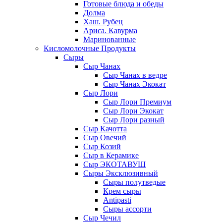
Готовые блюда и обеды
Долма
Хаш. Рубец
Ариса. Кавурма
Маринованные
Кисломолочные Продукты
Сыры
Сыр Чанах
Сыр Чанах в ведре
Сыр Чанах Экокат
Сыр Лори
Сыр Лори Премиум
Сыр Лори Экокат
Сыр Лори разный
Сыр Качотта
Сыр Овечий
Сыр Козий
Сыр в Керамике
Сыр ЭКОТАВУШ
Сыры Эксклюзивный
Сыры полутведые
Крем сыры
Antipasti
Сыры ассорти
Сыр Чечил