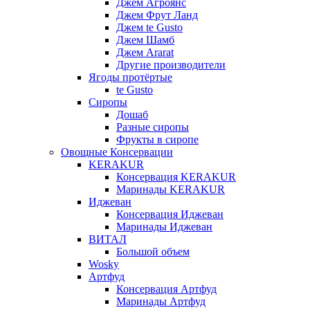
Джем Агроянс
Джем Фрут Ланд
Джем te Gusto
Джем Шамб
Джем Ararat
Другие производители
Ягоды протёртые
te Gusto
Сиропы
Дошаб
Разные сиропы
Фрукты в сиропе
Овощные Консервации
KERAKUR
Консервация KERAKUR
Маринады KERAKUR
Иджеван
Консервация Иджеван
Маринады Иджеван
ВИТАЛ
Большой объем
Wosky
Артфуд
Консервация Артфуд
Маринады Артфуд