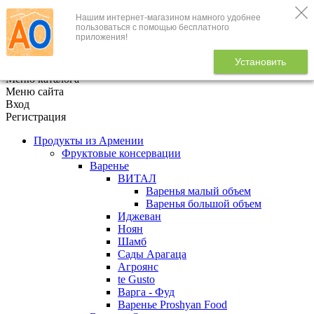
Нашим интернет-магазином намного удобнее
+7 (495) 646-888-1
пользоваться с помощью бесплатного
приложения!
В корзине
0
товаров
Установить
x
Меню каталога
Меню сайта
Вход
Регистрация
Продукты из Армении
Фруктовые консервации
Варенье
ВИТАЛ
Варенья малый объем
Варенья большой объем
Иджеван
Ноян
Шамб
Сады Арагаца
Агроянс
te Gusto
Варга - Фуд
Варенье Proshyan Food