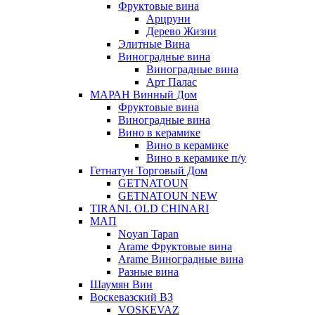
Фруктовые вина
Арцруни
Дерево Жизни
Элитные Вина
Виноградные вина
Виноградные вина
Арт Палас
МАРАН Винный Дом
Фруктовые вина
Виноградные вина
Вино в керамике
Вино в керамике
Вино в керамике п/у
Гетнатун Торговый Дом
GETNATOUN
GETNATOUN NEW
TIRANI. OLD CHINARI
МАП
Noyan Tapan
Arame Фруктовые вина
Arame Виноградные вина
Разные вина
Шаумян Вин
Воскевазский ВЗ
VOSKEVAZ