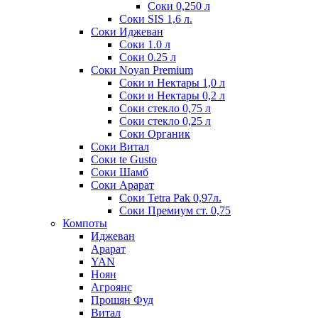
Соки 0,250 л
Соки SIS 1,6 л.
Соки Иджеван
Соки 1.0 л
Соки 0.25 л
Соки Noyan Premium
Соки и Нектары 1,0 л
Соки и Нектары 0,2 л
Соки стекло 0,75 л
Соки стекло 0,25 л
Соки Органик
Соки Витал
Соки te Gusto
Соки Шамб
Соки Арарат
Соки Tetra Pak 0,97л.
Соки Премиум ст. 0,75
Компоты
Иджеван
Арарат
YAN
Ноян
Агроянс
Прошян Фуд
Витал