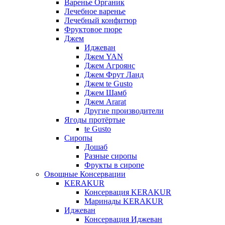
Варенье Органик
Лечебное варенье
Лечебный конфитюр
Фруктовое пюре
Джем
Иджеван
Джем YAN
Джем Агроянс
Джем Фрут Ланд
Джем te Gusto
Джем Шамб
Джем Ararat
Другие производители
Ягоды протёртые
te Gusto
Сиропы
Дошаб
Разные сиропы
Фрукты в сиропе
Овощные Консервации
KERAKUR
Консервация KERAKUR
Маринады KERAKUR
Иджеван
Консервация Иджеван