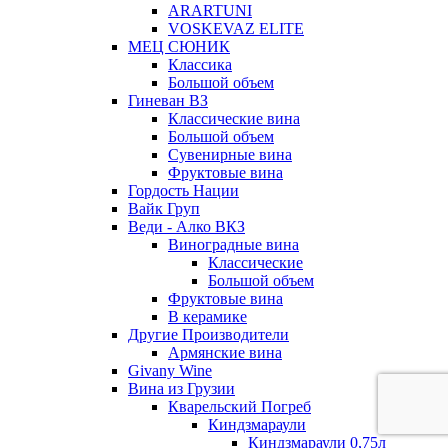
ARARTUNI
VOSKEVAZ ELITE
МЕЦ СЮНИК
Классика
Большой объем
Гиневан ВЗ
Классические вина
Большой объем
Сувенирные вина
Фруктовые вина
Гордость Нации
Вайк Груп
Веди - Алко ВКЗ
Виноградные вина
Классические
Большой объем
Фруктовые вина
В керамике
Другие Производители
Армянские вина
Givany Wine
Вина из Грузии
Кварельский Погреб
Киндзмараули
Киндзмараули 0,75л