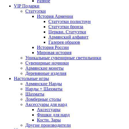
Разное
VIP Подарки
Статуэтки
История Армении
Статуэтки полистоун
Статуэтки бронза
Церкви. Статуэтки
Армянский алфавит
Галерея образов
История России
Мировая история
Уникальные сувенирные светильники
Сувенирные ночники
Армянские монеты
Деревянные изделия
Настольные игры
Армянские Нарды
Нарды + Шахматы
Шахматы
Ломберные столы
Аксессуары для нард
Аксессуары
Фишки для нард
Кости. Зары
Другие производители