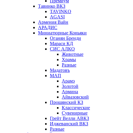
Премиум
Тавинко ВКЗ
TAVINKO
AGASI
Армения Вайн
АРАДИС
Миниатюрные Коньяки
Оганян Бренди
Мараси КД
СИС АЛКО
Животные
Храмы
Разные
Мадатовъ
МАП
Арамэ
Золотой
Армина
Айвазовский
Прошянский КЗ
Классические
Сувенирные
Грейт Велли АВКЗ
Иджеванский ВКЗ
Разные