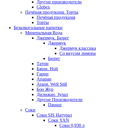
Другие производители
Globex
Печёная продукция. Торты
Печёная продукция
Торты
Безалкогольные напитки
Минеральная Вода
Джермук. Бюрег
Джермук
Джермук классика
Со вкусом лимона
Бюрег
Татни
Бжни. Ной
Гарни
Апаран
Ararat. Well Still
Бон Жур
Дилижан. Зулал
Другие Производители
Dausuz
Соки
Соки SIS Натурал
Соки YAN
Соки 0,930 л