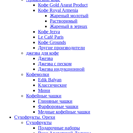
Кофе Gold Ararat Product
Кофе Royal Armenia
Жареный молотый
Растворимый
Жареный в зернах
Кофе Jezva
Le Café Paris
Кофе Grounds
Другие производители
джезва для кофе
Джезва
Джезва с песком
Джезва индукционной
Кофемолки
Edik Balyan
Классичиские
Мини
Кофейные чашки
Глиняные чашки
Фарфоровые чашки
Медные кофейные чашки
Сухофрукты. Орехи
Сухофрукты
Подарочные наборы