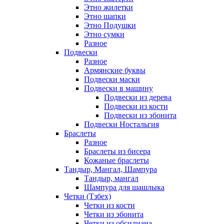
Этно жилетки
Этно шапки
Этно Подушки
Этно сумки
Разное
Подвески
Разное
Армянские буквы
Подвески маски
Подвески в машину
Подвески из дерева
Подвески из кости
Подвески из эбонита
Подвески Ностальгия
Браслеты
Разное
Браслеты из бисера
Кожаные браслеты
Тандыр, Мангал, Шампура
Тандыр, мангал
Шампура для шашлыка
Четки (Тзбех)
Четки из кости
Четки из эбонита
Четки из обсидиана