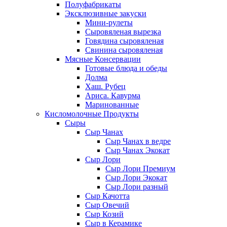
Полуфабрикаты
Эксклюзивные закуски
Мини-рулеты
Сыровяленая вырезка
Говядина сыровяленая
Свинина сыровяленая
Мясные Консервации
Готовые блюда и обеды
Долма
Хаш. Рубец
Ариса. Кавурма
Маринованные
Кисломолочные Продукты
Сыры
Сыр Чанах
Сыр Чанах в ведре
Сыр Чанах Экокат
Сыр Лори
Сыр Лори Премиум
Сыр Лори Экокат
Сыр Лори разный
Сыр Качотта
Сыр Овечий
Сыр Козий
Сыр в Керамике