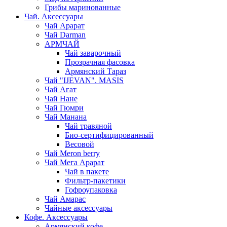
Грибы маринованные
Чай. Аксессуары
Чай Арарат
Чай Darman
АРМЧАЙ
Чай заварочный
Прозрачная фасовка
Армянский Тараз
Чай "IJEVAN". MASIS
Чай Агат
Чай Нане
Чай Гюмри
Чай Манана
Чай травяной
Био-сертифицированный
Весовой
Чай Meron berry
Чай Мега Арарат
Чай в пакете
Фильтр-пакетики
Гофроупаковка
Чай Амарас
Чайные аксессуары
Кофе. Аксессуары
Армянский кофе