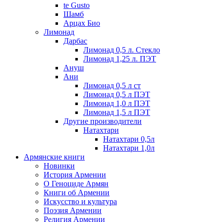
te Gusto
Шамб
Арцах Био
Лимонад
Дарбас
Лимонад 0,5 л. Стекло
Лимонад 1,25 л. ПЭТ
Ануш
Ани
Лимонад 0,5 л ст
Лимонад 0,5 л ПЭТ
Лимонад 1,0 л ПЭТ
Лимонад 1,5 л ПЭТ
Другие производители
Натахтари
Натахтари 0,5л
Натахтари 1,0л
Армянские книги
Новинки
История Армении
О Геноциде Армян
Книги об Армении
Иcкусство и культура
Поэзия Армении
Религия Армении