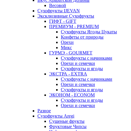
Вкус Араратской Долины
Весовой
Сухофрукты IJEVAN
Эксклюзивные Сухофрукты
ГИФТ - GIFT
ПРЕМИУМ - PREMIUM
Сухофрукты Ягоды Цукаты
Конфеты от природы
Орехи
Микс
ГУРМЭ - GOURMET
Сухофрукты с начинками
Орехи и семечки
Сухофрукты и ягоды
ЭКСТРА - EXTRA
Сухофрукты с начинками
Орехи и семечки
Сухофрукты и ягоды
ЭКОНОМ - ECONOM
Сухофрукты и ягоды
Орехи и семечки
Разное
Сухофрукты Aregi
Сушеные фрукты
Фруктовые Чипсы