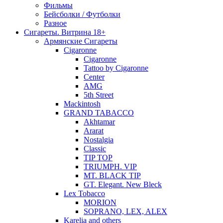
Фильмы
Бейсболки / Футболки
Разное
Сигареты. Витрина 18+
Армянские Сигареты
Cigaronne
Cigaronne
Tattoo by Cigaronne
Center
AMG
5th Street
Mackintosh
GRAND TABACCO
Akhtamar
Ararat
Nostalgia
Classic
TIP TOP
TRIUMPH. VIP
MT. BLACK TIP
GT. Elegant. New Bleck
Lex Tobacco
MORION
SOPRANO, LEX, ALEX
Karelia and others