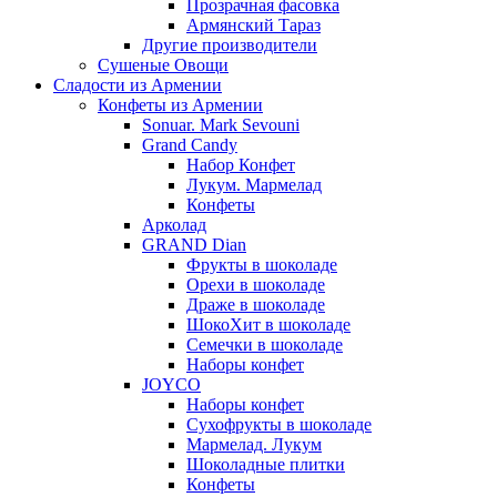
Прозрачная фасовка
Армянский Тараз
Другие производители
Сушеные Овощи
Сладости из Армении
Конфеты из Армении
Sonuar. Mark Sevouni
Grand Candy
Набор Конфет
Лукум. Мармелад
Конфеты
Арколад
GRAND Dian
Фрукты в шоколаде
Орехи в шоколаде
Драже в шоколаде
ШокоХит в шоколаде
Семечки в шоколаде
Наборы конфет
JOYCO
Наборы конфет
Сухофрукты в шоколаде
Мармелад. Лукум
Шоколадные плитки
Конфеты