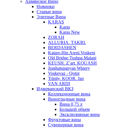
Армянское Вино
Новинки
Старые вина
Элитные Вина
KARAS
Karas
Karas New
ZORAH
ALLURIA. TAKRI.
BERDASHEN
Kataro.Hin Areni.Voskeni
Old Bridge.Tushpa.Malani
KEUSH. Z’art. KOUASH
Jraghatspanyan Winery
Voskevaz - Qotot
Trinity. KOOR. Jan
VAN ARDI
Иджеванский ВКЗ
Коллекционные вина
Виноградные вина
Вина 0,75 л
Большой объем
Эксклюзивные вина
Фруктовые вина
Cувенирные вина