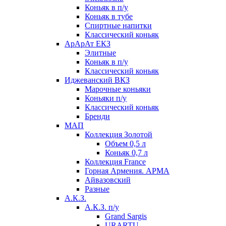
Коньяк в п/у
Коньяк в тубе
Спиртные напитки
Классический коньяк
АрАрАт ЕКЗ
Элитные
Коньяк в п/у
Классический коньяк
Иджеванский ВКЗ
Марочные коньяки
Коньяки п/у
Классический коньяк
Бренди
МАП
Коллекция Золотой
Объем 0,5 л
Коньяк 0,7 л
Коллекция France
Горная Армения. АРМА
Айвазовский
Разные
А.К.З.
А.К.З. п/у
Grand Sargis
URARTU