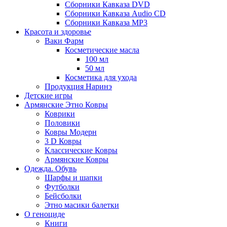
Сборники Кавказа DVD
Сборники Кавказа Audio CD
Сборники Кавказа MP3
Красота и здоровье
Ваки Фарм
Косметические масла
100 мл
50 мл
Косметика для ухода
Продукция Наринэ
Детские игры
Армянские Этно Ковры
Коврики
Половики
Ковры Модерн
3 D Ковры
Классические Ковры
Армянские Ковры
Одежда. Обувь
Шарфы и шапки
Футболки
Бейсболки
Этно масики балетки
О геноциде
Книги