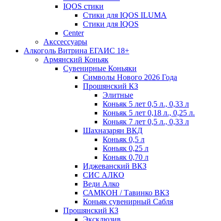
IQOS стики
Стики для IQOS ILUMA
Стики для IQOS
Сenter
Акссессуары
Алкоголь Витрина ЕГАИС 18+
Армянский Коньяк
Сувенирные Коньяки
Символы Нового 2026 Года
Прошянский КЗ
Элитные
Коньяк 5 лет 0,5 л., 0,33 л
Коньяк 5 лет 0,18 л., 0,25 л.
Коньяк 7 лет 0,5 л., 0,33 л
Шахназарян ВКД
Коньяк 0,5 л
Коньяк 0,25 л
Коньяк 0,70 л
Иджеванский ВКЗ
СИС АЛКО
Веди Алко
САМКОН / Тавинко ВКЗ
Коньяк сувенирный Сабля
Прошянский КЗ
Эксклюзив