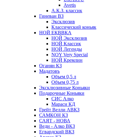
Avetis
А.К.З. классик
Гиневан ВЗ
Эксклюзив
Классический коньяк
НОЙ ЕКВВКА
НОЙ Эксклюзив
НОЙ Классик
НОЙ Легенды
NOY Very Speсial
НОЙ Кремлин
Оганян КЗ
Мадатовъ
Объем 0,5 л
Объем 0,75 л
Эксклюзивные Коньяки
Подарочные Коньяки
СИС Алко
Мараси КД
Грейт Велли АВКЗ
САМКОН КЗ
САЯТ - НОВА
Веди - Алко ВКЗ
Егвардский ВКЗ