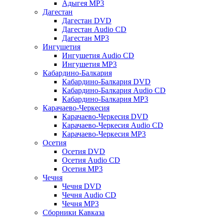
Адыгея MP3
Дагестан
Дагестан DVD
Дагестан Audio CD
Дагестан MP3
Ингушетия
Ингушетия Audio CD
Ингушетия MP3
Кабардино-Балкария
Кабардино-Балкария DVD
Кабардино-Балкария Audio CD
Кабардино-Балкария MP3
Карачаево-Черкесия
Карачаево-Черкесия DVD
Карачаево-Черкесия Audio CD
Карачаево-Черкесия MP3
Осетия
Осетия DVD
Осетия Audio CD
Осетия MP3
Чечня
Чечня DVD
Чечня Audio CD
Чечня MP3
Сборники Кавказа