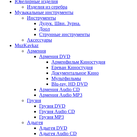
Ювелирные изделия
Изделия из серебра
Музыкальные инструменты
Инструменты
Дудук. Шви. Зурна.
Доол
Струнные инструменты
Аксессуары
MuzKavkaz
Армения
Армения DVD
Арменфильм Киностудия
Ереван Киностудия
Документальное Кино
Мультфильмы
Blu-ray. HD DVD
Армения Audio CD
Армения Audio MP3
Грузия
Грузия DVD
Грузия Audio CD
Грузия MP3
Адыгея
Адыгея DVD
Адыгея Audio CD