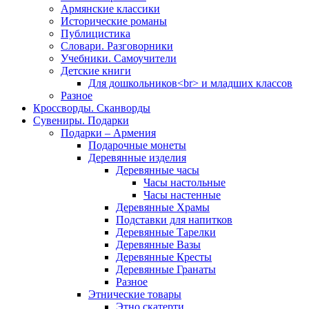
Армянские классики
Исторические романы
Публицистика
Словари. Разговорники
Учебники. Самоучители
Детские книги
Для дошкольников<br> и младших классов
Разное
Кроссворды. Сканворды
Сувениры. Подарки
Подарки – Армения
Подарочные монеты
Деревянные изделия
Деревянные часы
Часы настольные
Часы настенные
Деревянные Храмы
Подставки для напитков
Деревянные Тарелки
Деревянные Вазы
Деревянные Кресты
Деревянные Гранаты
Разное
Этнические товары
Этно скатерти