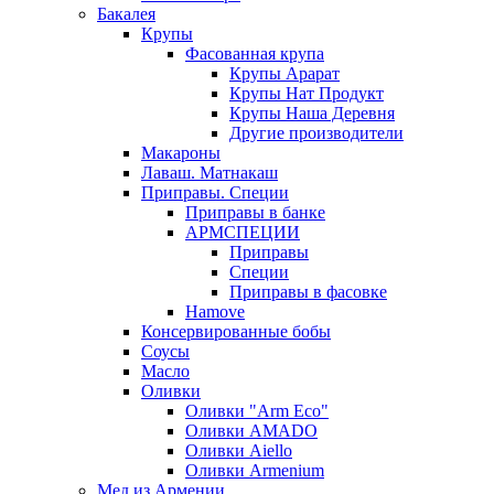
Бакалея
Крупы
Фасованная крупа
Крупы Арарат
Крупы Нат Продукт
Крупы Наша Деревня
Другие производители
Макароны
Лаваш. Матнакаш
Приправы. Специи
Приправы в банке
АРМСПЕЦИИ
Приправы
Специи
Приправы в фасовке
Hamove
Консервированные бобы
Соусы
Масло
Оливки
Оливки "Arm Eco"
Оливки AMADO
Оливки Aiello
Оливки Armenium
Мед из Армении