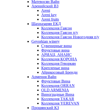
Матевосян Вайн
Аренийский ВЗ
Areni
Areni key
Areni fruits
Шахназарян ЕКД
Коллекция Гаясон
Коллекция Гаясон п/у
Коллекция Гаясон Новогодняя п/у
Gevorkian winery
Сувенирные вина
Фруктовые вина
АРИАЦ. АНАИС
Коллекция КОРОНА
Коллекция Геворкян
Крепленые вина
Абрикосовый Бренди
Армения Вайн
Фруктовые Вина
Коллекция ORRAN
OLD ARMENIA
Виноградные Вина
Коллекция TAKAR
Коллекция YEREVAN
Прошянский КЗ