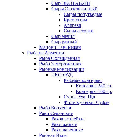
Сыр ЭКОТАВУШ
Сыры Эксклюзивный
Сыры полутведые
Крем сыры
Antipasti
Сыры ассорти
Сыр Чечил
Сыр разный
Мацони.Тан. Режан
Рыба из Армении
Рыба Охлажденная
Рыба Замороженная
Рыбные консервации
ЭКО ФУД
Рыбные консервы
Консервы 240 гр.
Консервы 160 гр.
Супы. Уха. Щи
Филе-кусочки. Суфле
Рыба Копченая
Раки Севанские
Раковые шейки
Раки живые
Раки варенные
Рыбная Икра