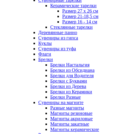
Сувенирные тарелки
Керамические тарелки
Размер 27 х 26 см
Размер 21-18,5 см
Размер 16 - 14 см
Стеклянные тарелки
Деревянные панно
Сувениры из гипса
Куклы
Сувениры из туфа
Флаги
Брелки
Брелки Настальгия
Брелки из Обсидиана
Брелки для Водителя
Брелки с Буквами
Брелки из Дерева
Брелки из Керамики
Брелки Разные
Сувениры на магните
Разные магниты
Магниты резиновые
Магниты акриловые
Магниты закатные
Магниты керамические