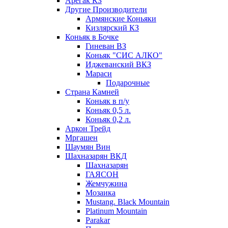
Арегак КЗ
Другие Производители
Армянские Коньяки
Кизлярский КЗ
Коньяк в Бочке
Гиневан ВЗ
Коньяк "СИС АЛКО"
Иджеванский ВКЗ
Мараси
Подарочные
Страна Камней
Коньяк в п/у
Коньяк 0,5 л.
Коньяк 0,2 л.
Аркон Трейд
Мргашен
Шаумян Вин
Шахназарян ВКД
Шахназарян
ГАЯСОН
Жемчужина
Мозаика
Mustang. Black Mountain
Platinum Mountain
Parakar