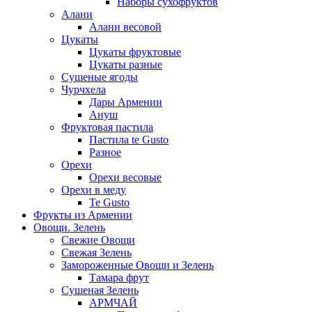
Наборы сухофруктов
Алани
Алани весовой
Цукаты
Цукаты фруктовые
Цукаты разные
Сушеные ягоды
Чурчхела
Дары Армении
Ануш
Фруктовая пастила
Пастила te Gusto
Разное
Орехи
Орехи весовые
Орехи в меду
Te Gusto
Фрукты из Армении
Овощи. Зелень
Свежие Овощи
Свежая Зелень
Замороженные Овощи и Зелень
Тамара фрут
Сушеная Зелень
АРМЧАЙ