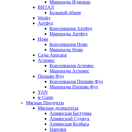
Маринады Иджеван
ВИТАЛ
Большой объем
Wosky
Артфуд
Консервация Артфуд
Маринады Артфуд
Ноян
Консервация Ноян
Маринады Ноян
Сады Арагаца
Агроянс
Консервация Агроянс
Маринады Агроянс
Прошян Фуд
Консервация Прошян Фуд
Маринады Прошян Фуд
YAN
te Gusto
Мясные Продукты
Мясные деликатесы
Армянская Бастурма
Армянский Суджух
Армянская Колбаса
Нарезки