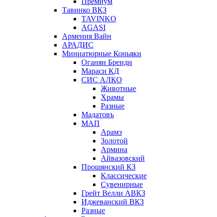
Премиум
Тавинко ВКЗ
TAVINKO
AGASI
Армения Вайн
АРАДИС
Миниатюрные Коньяки
Оганян Бренди
Мараси КД
СИС АЛКО
Животные
Храмы
Разные
Мадатовъ
МАП
Арамэ
Золотой
Армина
Айвазовский
Прошянский КЗ
Классические
Сувенирные
Грейт Велли АВКЗ
Иджеванский ВКЗ
Разные