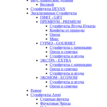
Вкус Араратской Долины
Весовой
Сухофрукты IJEVAN
Эксклюзивные Сухофрукты
ГИФТ - GIFT
ПРЕМИУМ - PREMIUM
Сухофрукты Ягоды Цукаты
Конфеты от природы
Орехи
Микс
ГУРМЭ - GOURMET
Сухофрукты с начинками
Орехи и семечки
Сухофрукты и ягоды
ЭКСТРА - EXTRA
Сухофрукты с начинками
Орехи и семечки
Сухофрукты и ягоды
ЭКОНОМ - ECONOM
Сухофрукты и ягоды
Орехи и семечки
Разное
Сухофрукты Aregi
Сушеные фрукты
Фруктовые Чипсы