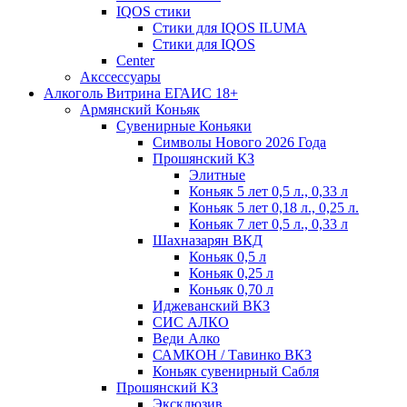
IQOS стики
Стики для IQOS ILUMA
Стики для IQOS
Сenter
Акссессуары
Алкоголь Витрина ЕГАИС 18+
Армянский Коньяк
Сувенирные Коньяки
Символы Нового 2026 Года
Прошянский КЗ
Элитные
Коньяк 5 лет 0,5 л., 0,33 л
Коньяк 5 лет 0,18 л., 0,25 л.
Коньяк 7 лет 0,5 л., 0,33 л
Шахназарян ВКД
Коньяк 0,5 л
Коньяк 0,25 л
Коньяк 0,70 л
Иджеванский ВКЗ
СИС АЛКО
Веди Алко
САМКОН / Тавинко ВКЗ
Коньяк сувенирный Сабля
Прошянский КЗ
Эксклюзив