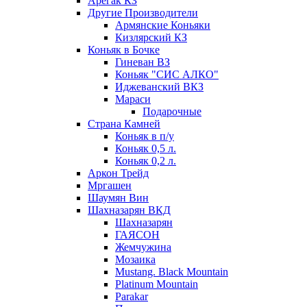
Арегак КЗ
Другие Производители
Армянские Коньяки
Кизлярский КЗ
Коньяк в Бочке
Гиневан ВЗ
Коньяк "СИС АЛКО"
Иджеванский ВКЗ
Мараси
Подарочные
Страна Камней
Коньяк в п/у
Коньяк 0,5 л.
Коньяк 0,2 л.
Аркон Трейд
Мргашен
Шаумян Вин
Шахназарян ВКД
Шахназарян
ГАЯСОН
Жемчужина
Мозаика
Mustang. Black Mountain
Platinum Mountain
Parakar