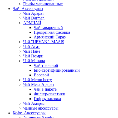
Грибы маринованные
Чай. Аксессуары
Чай Арарат
Чай Darman
АРМЧАЙ
Чай заварочный
Прозрачная фасовка
Армянский Тараз
Чай "IJEVAN". MASIS
Чай Агат
Чай Нане
Чай Гюмри
Чай Манана
Чай травяной
Био-сертифицированный
Весовой
Чай Meron berry
Чай Мега Арарат
Чай в пакете
Фильтр-пакетики
Гофроупаковка
Чай Амарас
Чайные аксессуары
Кофе. Аксессуары
Армянский кофе