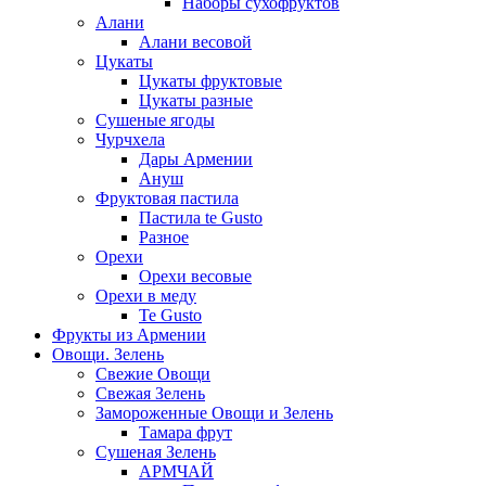
Наборы сухофруктов
Алани
Алани весовой
Цукаты
Цукаты фруктовые
Цукаты разные
Сушеные ягоды
Чурчхела
Дары Армении
Ануш
Фруктовая пастила
Пастила te Gusto
Разное
Орехи
Орехи весовые
Орехи в меду
Te Gusto
Фрукты из Армении
Овощи. Зелень
Свежие Овощи
Свежая Зелень
Замороженные Овощи и Зелень
Тамара фрут
Сушеная Зелень
АРМЧАЙ