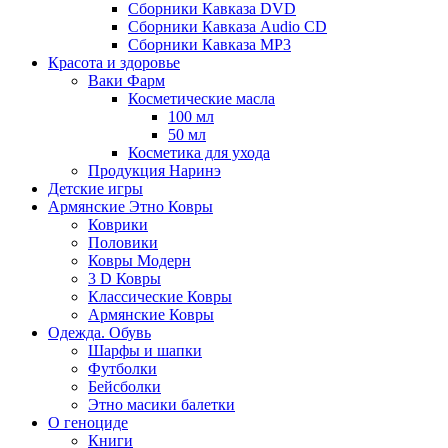
Сборники Кавказа DVD
Сборники Кавказа Audio CD
Сборники Кавказа MP3
Красота и здоровье
Ваки Фарм
Косметические масла
100 мл
50 мл
Косметика для ухода
Продукция Наринэ
Детские игры
Армянские Этно Ковры
Коврики
Половики
Ковры Модерн
3 D Ковры
Классические Ковры
Армянские Ковры
Одежда. Обувь
Шарфы и шапки
Футболки
Бейсболки
Этно масики балетки
О геноциде
Книги