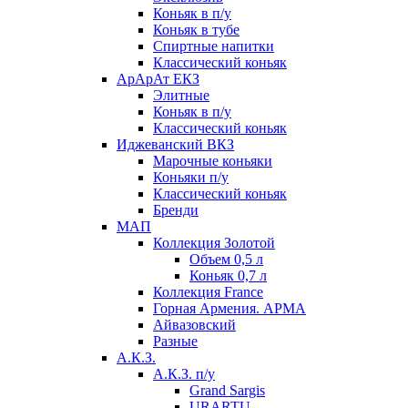
Коньяк в п/у
Коньяк в тубе
Спиртные напитки
Классический коньяк
АрАрАт ЕКЗ
Элитные
Коньяк в п/у
Классический коньяк
Иджеванский ВКЗ
Марочные коньяки
Коньяки п/у
Классический коньяк
Бренди
МАП
Коллекция Золотой
Объем 0,5 л
Коньяк 0,7 л
Коллекция France
Горная Армения. АРМА
Айвазовский
Разные
А.К.З.
А.К.З. п/у
Grand Sargis
URARTU