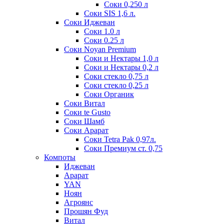
Соки 0,250 л
Соки SIS 1,6 л.
Соки Иджеван
Соки 1.0 л
Соки 0.25 л
Соки Noyan Premium
Соки и Нектары 1,0 л
Соки и Нектары 0,2 л
Соки стекло 0,75 л
Соки стекло 0,25 л
Соки Органик
Соки Витал
Соки te Gusto
Соки Шамб
Соки Арарат
Соки Tetra Pak 0,97л.
Соки Премиум ст. 0,75
Компоты
Иджеван
Арарат
YAN
Ноян
Агроянс
Прошян Фуд
Витал