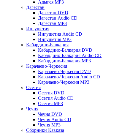
Адыгея MP3
Дагестан
Дагестан DVD
Дагестан Audio CD
Дагестан MP3
Ингушетия
Ингушетия Audio CD
Ингушетия MP3
Кабардино-Балкария
Кабардино-Балкария DVD
Кабардино-Балкария Audio CD
Кабардино-Балкария MP3
Карачаево-Черкесия
Карачаево-Черкесия DVD
Карачаево-Черкесия Audio CD
Карачаево-Черкесия MP3
Осетия
Осетия DVD
Осетия Audio CD
Осетия MP3
Чечня
Чечня DVD
Чечня Audio CD
Чечня MP3
Сборники Кавказа