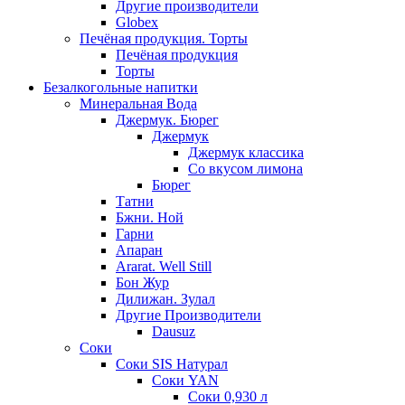
Другие производители
Globex
Печёная продукция. Торты
Печёная продукция
Торты
Безалкогольные напитки
Минеральная Вода
Джермук. Бюрег
Джермук
Джермук классика
Со вкусом лимона
Бюрег
Татни
Бжни. Ной
Гарни
Апаран
Ararat. Well Still
Бон Жур
Дилижан. Зулал
Другие Производители
Dausuz
Соки
Соки SIS Натурал
Соки YAN
Соки 0,930 л