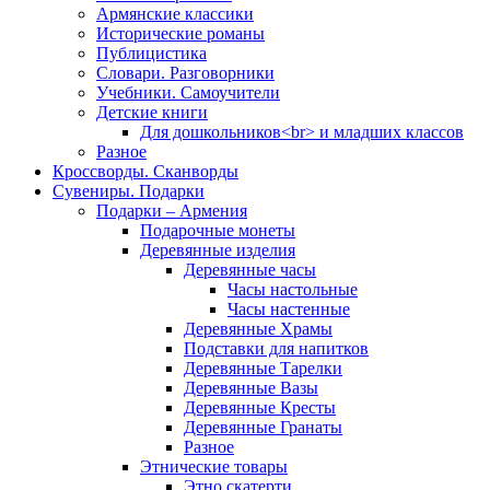
Армянские классики
Исторические романы
Публицистика
Словари. Разговорники
Учебники. Самоучители
Детские книги
Для дошкольников<br> и младших классов
Разное
Кроссворды. Сканворды
Сувениры. Подарки
Подарки – Армения
Подарочные монеты
Деревянные изделия
Деревянные часы
Часы настольные
Часы настенные
Деревянные Храмы
Подставки для напитков
Деревянные Тарелки
Деревянные Вазы
Деревянные Кресты
Деревянные Гранаты
Разное
Этнические товары
Этно скатерти