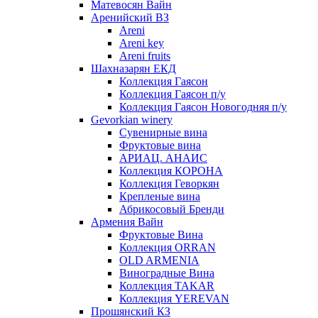
Матевосян Вайн
Аренийский ВЗ
Areni
Areni key
Areni fruits
Шахназарян ЕКД
Коллекция Гаясон
Коллекция Гаясон п/у
Коллекция Гаясон Новогодняя п/у
Gevorkian winery
Сувенирные вина
Фруктовые вина
АРИАЦ. АНАИС
Коллекция КОРОНА
Коллекция Геворкян
Крепленые вина
Абрикосовый Бренди
Армения Вайн
Фруктовые Вина
Коллекция ORRAN
OLD ARMENIA
Виноградные Вина
Коллекция TAKAR
Коллекция YEREVAN
Прошянский КЗ