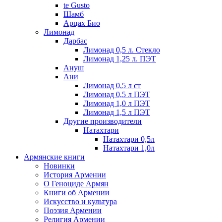
te Gusto
Шамб
Арцах Био
Лимонад
Дарбас
Лимонад 0,5 л. Стекло
Лимонад 1,25 л. ПЭТ
Ануш
Ани
Лимонад 0,5 л ст
Лимонад 0,5 л ПЭТ
Лимонад 1,0 л ПЭТ
Лимонад 1,5 л ПЭТ
Другие производители
Натахтари
Натахтари 0,5л
Натахтари 1,0л
Армянские книги
Новинки
История Армении
О Геноциде Армян
Книги об Армении
Иcкусство и культура
Поэзия Армении
Религия Армении