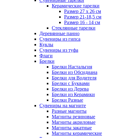
Сувенирные тарелки
Керамические тарелки
Размер 27 х 26 см
Размер 21-18,5 см
Размер 16 - 14 см
Стеклянные тарелки
Деревянные панно
Сувениры из гипса
Куклы
Сувениры из туфа
Флаги
Брелки
Брелки Настальгия
Брелки из Обсидиана
Брелки для Водителя
Брелки с Буквами
Брелки из Дерева
Брелки из Керамики
Брелки Разные
Сувениры на магните
Разные магниты
Магниты резиновые
Магниты акриловые
Магниты закатные
Магниты керамические