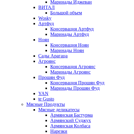
Маринады Иджеван
ВИТАЛ
Большой объем
Wosky
Артфуд
Консервация Артфуд
Маринады Артфуд
Ноян
Консервация Ноян
Маринады Ноян
Сады Арагаца
Агроянс
Консервация Агроянс
Маринады Агроянс
Прошян Фуд
Консервация Прошян Фуд
Маринады Прошян Фуд
YAN
te Gusto
Мясные Продукты
Мясные деликатесы
Армянская Бастурма
Армянский Суджух
Армянская Колбаса
Нарезки