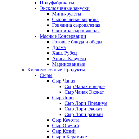
Полуфабрикаты
Эксклюзивные закуски
Мини-рулеты
Сыровяленая вырезка
Говядина сыровяленая
Свинина сыровяленая
Мясные Консервации
Готовые блюда и обеды
Долма
Хаш. Рубец
Ариса. Кавурма
Маринованные
Кисломолочные Продукты
Сыры
Сыр Чанах
Сыр Чанах в ведре
Сыр Чанах Экокат
Сыр Лори
Сыр Лори Премиум
Сыр Лори Экокат
Сыр Лори разный
Сыр Качотта
Сыр Овечий
Сыр Козий
Сыр в Керамике