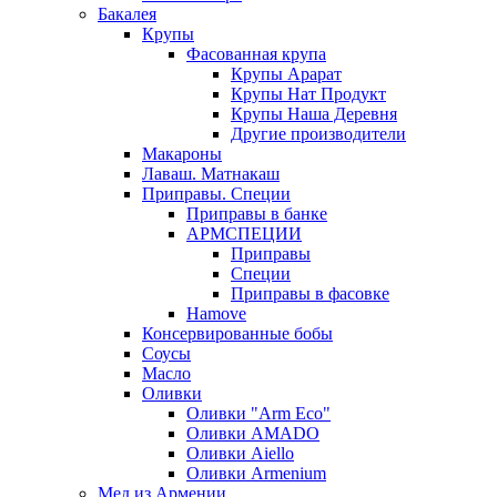
Бакалея
Крупы
Фасованная крупа
Крупы Арарат
Крупы Нат Продукт
Крупы Наша Деревня
Другие производители
Макароны
Лаваш. Матнакаш
Приправы. Специи
Приправы в банке
АРМСПЕЦИИ
Приправы
Специи
Приправы в фасовке
Hamove
Консервированные бобы
Соусы
Масло
Оливки
Оливки "Arm Eco"
Оливки AMADO
Оливки Aiello
Оливки Armenium
Мед из Армении