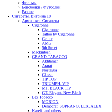
Фильмы
Бейсболки / Футболки
Разное
Сигареты. Витрина 18+
Армянские Сигареты
Cigaronne
Cigaronne
Tattoo by Cigaronne
Center
AMG
5th Street
Mackintosh
GRAND TABACCO
Akhtamar
Ararat
Nostalgia
Classic
TIP TOP
TRIUMPH. VIP
MT. BLACK TIP
GT. Elegant. New Bleck
Lex Tobacco
MORION
Democrat, SOPRANO, LEX, ALEX
Karelia and others