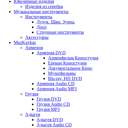
Ювелирные изделия
Изделия из серебра
Музыкальные инструменты
Инструменты
Дудук. Шви. Зурна.
Доол
Струнные инструменты
Аксессуары
MuzKavkaz
Армения
Армения DVD
Арменфильм Киностудия
Ереван Киностудия
Документальное Кино
Мультфильмы
Blu-ray. HD DVD
Армения Audio CD
Армения Audio MP3
Грузия
Грузия DVD
Грузия Audio CD
Грузия MP3
Адыгея
Адыгея DVD
Адыгея Audio CD