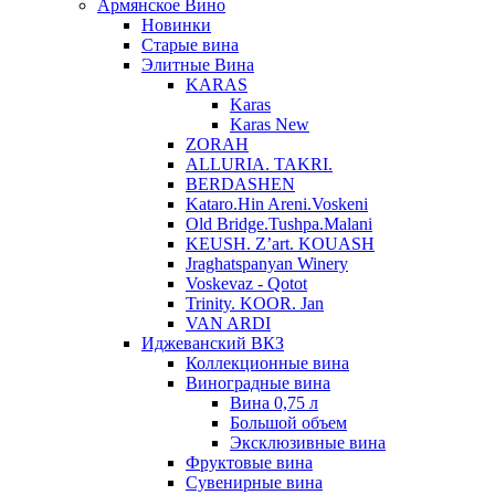
Армянское Вино
Новинки
Старые вина
Элитные Вина
KARAS
Karas
Karas New
ZORAH
ALLURIA. TAKRI.
BERDASHEN
Kataro.Hin Areni.Voskeni
Old Bridge.Tushpa.Malani
KEUSH. Z’art. KOUASH
Jraghatspanyan Winery
Voskevaz - Qotot
Trinity. KOOR. Jan
VAN ARDI
Иджеванский ВКЗ
Коллекционные вина
Виноградные вина
Вина 0,75 л
Большой объем
Эксклюзивные вина
Фруктовые вина
Cувенирные вина