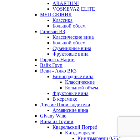
ARARTUNI
VOSKEVAZ ELITE
МЕЦ СЮНИК
Классика
Большой объем
Гиневан ВЗ
Классические вина
Большой объем
Сувенирные вина
Фруктовые вина
Гордость Нации
Вайк Груп
Веди - Алко ВКЗ
Виноградные вина
Классические
Большой объем
Фруктовые вина
В керамике
Другие Производители
Армянские вина
Givany Wine
Вина из Грузии
Кварельский Погреб
Киндзмараули
Киндзмараули 0,75л