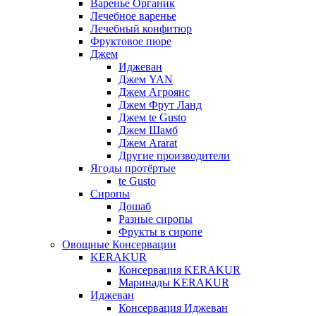
Варенье Органик
Лечебное варенье
Лечебный конфитюр
Фруктовое пюре
Джем
Иджеван
Джем YAN
Джем Агроянс
Джем Фрут Ланд
Джем te Gusto
Джем Шамб
Джем Ararat
Другие производители
Ягоды протёртые
te Gusto
Сиропы
Дошаб
Разные сиропы
Фрукты в сиропе
Овощные Консервации
KERAKUR
Консервация KERAKUR
Маринады KERAKUR
Иджеван
Консервация Иджеван