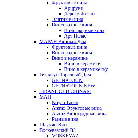
Фруктовые вина
Арцруни
Дерево Жизни
Элитные Вина
Виноградные вина
Виноградные вина
Арт Палас
МАРАН Винный Дом
Фруктовые вина
Виноградные вина
Вино в керамике
Вино в керамике
Вино в керамике п/у
Гетнатун Торговый Дом
GETNATOUN
GETNATOUN NEW
TIRANI. OLD CHINARI
МАП
Noyan Tapan
Arame Фруктовые вина
Arame Виноградные вина
Разные вина
Шаумян Вин
Воскевазский ВЗ
VOSKEVAZ