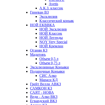
Avetis
А.К.З. классик
Гиневан ВЗ
Эксклюзив
Классический коньяк
НОЙ ЕКВВКА
НОЙ Эксклюзив
НОЙ Классик
НОЙ Легенды
NOY Very Speсial
НОЙ Кремлин
Оганян КЗ
Мадатовъ
Объем 0,5 л
Объем 0,75 л
Эксклюзивные Коньяки
Подарочные Коньяки
СИС Алко
Мараси КД
Грейт Велли АВКЗ
САМКОН КЗ
САЯТ - НОВА
Веди - Алко ВКЗ
Егвардский ВКЗ