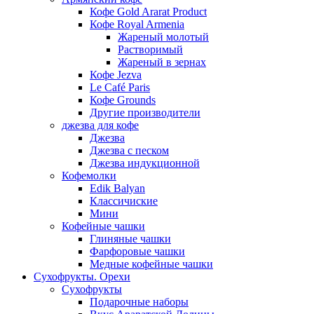
Кофе Gold Ararat Product
Кофе Royal Armenia
Жареный молотый
Растворимый
Жареный в зернах
Кофе Jezva
Le Café Paris
Кофе Grounds
Другие производители
джезва для кофе
Джезва
Джезва с песком
Джезва индукционной
Кофемолки
Edik Balyan
Классичиские
Мини
Кофейные чашки
Глиняные чашки
Фарфоровые чашки
Медные кофейные чашки
Сухофрукты. Орехи
Сухофрукты
Подарочные наборы