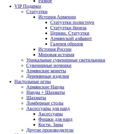
Разное
VIP Подарки
Статуэтки
История Армении
Статуэтки полистоун
Статуэтки бронза
Церкви. Статуэтки
Армянский алфавит
Галерея образов
История России
Мировая история
Уникальные сувенирные светильники
Сувенирные ночники
Армянские монеты
Деревянные изделия
Настольные игры
Армянские Нарды
Нарды + Шахматы
Шахматы
Ломберные столы
Аксессуары для нард
Аксессуары
Фишки для нард
Кости. Зары
Другие производители