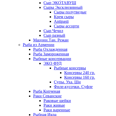
Сыр ЭКОТАВУШ
Сыры Эксклюзивный
Сыры полутведые
Крем сыры
Antipasti
Сыры ассорти
Сыр Чечил
Сыр разный
Мацони.Тан. Режан
Рыба из Армении
Рыба Охлажденная
Рыба Замороженная
Рыбные консервации
ЭКО ФУД
Рыбные консервы
Консервы 240 гр.
Консервы 160 гр.
Супы. Уха. Щи
Филе-кусочки. Суфле
Рыба Копченая
Раки Севанские
Раковые шейки
Раки живые
Раки варенные
Рыбная Икра