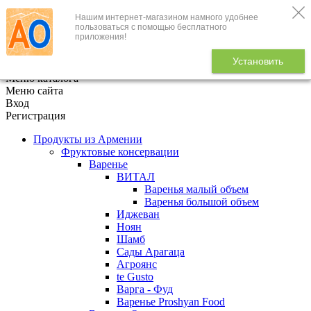
Нашим интернет-магазином намного удобнее
+7 (495) 646-888-1
пользоваться с помощью бесплатного
приложения!
В корзине
0
товаров
Установить
x
Меню каталога
Меню сайта
Вход
Регистрация
Продукты из Армении
Фруктовые консервации
Варенье
ВИТАЛ
Варенья малый объем
Варенья большой объем
Иджеван
Ноян
Шамб
Сады Арагаца
Агроянс
te Gusto
Варга - Фуд
Варенье Proshyan Food