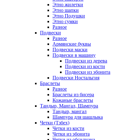
Этно жилетки
Этно шапки
Этно Подушки
Этно сумки
Разное
Подвески
Разное
Армянские буквы
Подвески маски
Подвески в машину
Подвески из дерева
Подвески из кости
Подвески из эбонита
Подвески Ностальгия
Браслеты
Разное
Браслеты из бисера
Кожаные браслеты
Тандыр, Мангал, Шампура
Тандыр, мангал
Шампура для шашлыка
Четки (Тзбех)
Четки из кости
Четки из эбонита
Четки из обсидиана