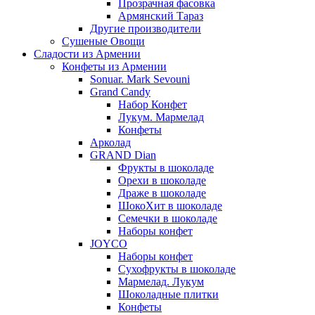
Прозрачная фасовка
Армянский Тараз
Другие производители
Сушеные Овощи
Сладости из Армении
Конфеты из Армении
Sonuar. Mark Sevouni
Grand Candy
Набор Конфет
Лукум. Мармелад
Конфеты
Арколад
GRAND Dian
Фрукты в шоколаде
Орехи в шоколаде
Драже в шоколаде
ШокоХит в шоколаде
Семечки в шоколаде
Наборы конфет
JOYCO
Наборы конфет
Сухофрукты в шоколаде
Мармелад. Лукум
Шоколадные плитки
Конфеты