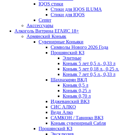
IQOS стики
Стики для IQOS ILUMA
Стики для IQOS
Сenter
Акссессуары
Алкоголь Витрина ЕГАИС 18+
Армянский Коньяк
Сувенирные Коньяки
Символы Нового 2026 Года
Прошянский КЗ
Элитные
Коньяк 5 лет 0,5 л., 0,33 л
Коньяк 5 лет 0,18 л., 0,25 л.
Коньяк 7 лет 0,5 л., 0,33 л
Шахназарян ВКД
Коньяк 0,5 л
Коньяк 0,25 л
Коньяк 0,70 л
Иджеванский ВКЗ
СИС АЛКО
Веди Алко
САМКОН / Тавинко ВКЗ
Коньяк сувенирный Сабля
Прошянский КЗ
Эксклюзив