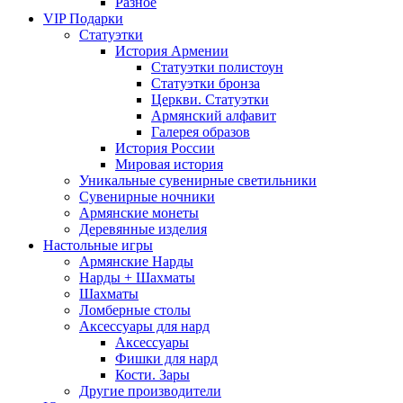
Разное
VIP Подарки
Статуэтки
История Армении
Статуэтки полистоун
Статуэтки бронза
Церкви. Статуэтки
Армянский алфавит
Галерея образов
История России
Мировая история
Уникальные сувенирные светильники
Сувенирные ночники
Армянские монеты
Деревянные изделия
Настольные игры
Армянские Нарды
Нарды + Шахматы
Шахматы
Ломберные столы
Аксессуары для нард
Аксессуары
Фишки для нард
Кости. Зары
Другие производители