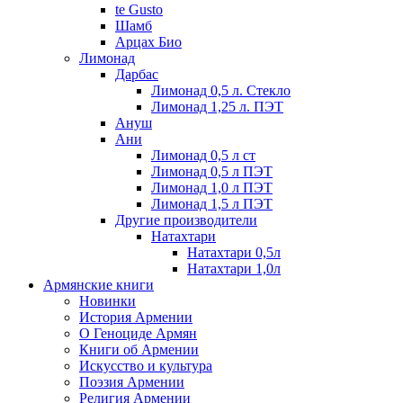
te Gusto
Шамб
Арцах Био
Лимонад
Дарбас
Лимонад 0,5 л. Стекло
Лимонад 1,25 л. ПЭТ
Ануш
Ани
Лимонад 0,5 л ст
Лимонад 0,5 л ПЭТ
Лимонад 1,0 л ПЭТ
Лимонад 1,5 л ПЭТ
Другие производители
Натахтари
Натахтари 0,5л
Натахтари 1,0л
Армянские книги
Новинки
История Армении
О Геноциде Армян
Книги об Армении
Иcкусство и культура
Поэзия Армении
Религия Армении