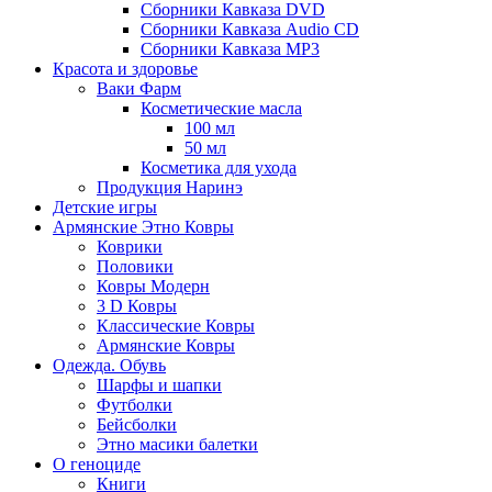
Сборники Кавказа DVD
Сборники Кавказа Audio CD
Сборники Кавказа MP3
Красота и здоровье
Ваки Фарм
Косметические масла
100 мл
50 мл
Косметика для ухода
Продукция Наринэ
Детские игры
Армянские Этно Ковры
Коврики
Половики
Ковры Модерн
3 D Ковры
Классические Ковры
Армянские Ковры
Одежда. Обувь
Шарфы и шапки
Футболки
Бейсболки
Этно масики балетки
О геноциде
Книги