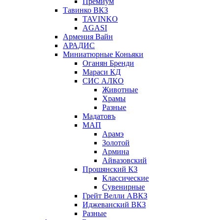
Премиум
Тавинко ВКЗ
TAVINKO
AGASI
Армения Вайн
АРАДИС
Миниатюрные Коньяки
Оганян Бренди
Мараси КД
СИС АЛКО
Животные
Храмы
Разные
Мадатовъ
МАП
Арамэ
Золотой
Армина
Айвазовский
Прошянский КЗ
Классические
Сувенирные
Грейт Велли АВКЗ
Иджеванский ВКЗ
Разные