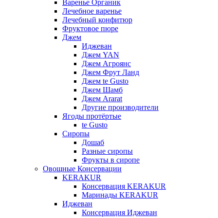
Варенье Органик
Лечебное варенье
Лечебный конфитюр
Фруктовое пюре
Джем
Иджеван
Джем YAN
Джем Агроянс
Джем Фрут Ланд
Джем te Gusto
Джем Шамб
Джем Ararat
Другие производители
Ягоды протёртые
te Gusto
Сиропы
Дошаб
Разные сиропы
Фрукты в сиропе
Овощные Консервации
KERAKUR
Консервация KERAKUR
Маринады KERAKUR
Иджеван
Консервация Иджеван