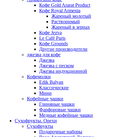
Кофе Gold Ararat Product
Кофе Royal Armenia
Жареный молотый
Растворимый
Жареный в зернах
Кофе Jezva
Le Café Paris
Кофе Grounds
Другие производители
джезва для кофе
Джезва
Джезва с песком
Джезва индукционной
Кофемолки
Edik Balyan
Классичиские
Мини
Кофейные чашки
Глиняные чашки
Фарфоровые чашки
Медные кофейные чашки
Сухофрукты. Орехи
Сухофрукты
Подарочные наборы