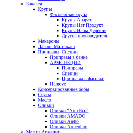
Бакалея
Крупы
Фасованная крупа
Крупы Арарат
Крупы Нат Продукт
Крупы Наша Деревня
Другие производители
Макароны
Лаваш. Матнакаш
Приправы. Специи
Приправы в банке
АРМСПЕЦИИ
Приправы
Специи
Приправы в фасовке
Hamove
Консервированные бобы
Соусы
Масло
Оливки
Оливки "Arm Eco"
Оливки AMADO
Оливки Aiello
Оливки Armenium
Мед из Армении