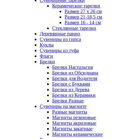
Сувенирные тарелки
Керамические тарелки
Размер 27 х 26 см
Размер 21-18,5 см
Размер 16 - 14 см
Стеклянные тарелки
Деревянные панно
Сувениры из гипса
Куклы
Сувениры из туфа
Флаги
Брелки
Брелки Настальгия
Брелки из Обсидиана
Брелки для Водителя
Брелки с Буквами
Брелки из Дерева
Брелки из Керамики
Брелки Разные
Сувениры на магните
Разные магниты
Магниты резиновые
Магниты акриловые
Магниты закатные
Магниты керамические