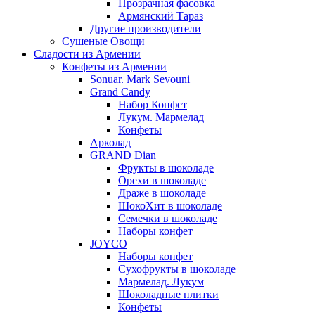
Прозрачная фасовка
Армянский Тараз
Другие производители
Сушеные Овощи
Сладости из Армении
Конфеты из Армении
Sonuar. Mark Sevouni
Grand Candy
Набор Конфет
Лукум. Мармелад
Конфеты
Арколад
GRAND Dian
Фрукты в шоколаде
Орехи в шоколаде
Драже в шоколаде
ШокоХит в шоколаде
Семечки в шоколаде
Наборы конфет
JOYCO
Наборы конфет
Сухофрукты в шоколаде
Мармелад. Лукум
Шоколадные плитки
Конфеты