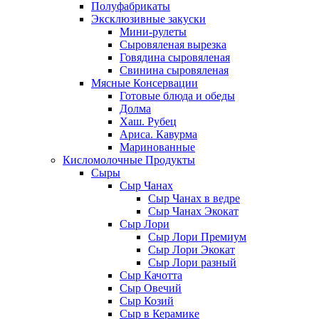
Полуфабрикаты
Эксклюзивные закуски
Мини-рулеты
Сыровяленая вырезка
Говядина сыровяленая
Свинина сыровяленая
Мясные Консервации
Готовые блюда и обеды
Долма
Хаш. Рубец
Ариса. Кавурма
Маринованные
Кисломолочные Продукты
Сыры
Сыр Чанах
Сыр Чанах в ведре
Сыр Чанах Экокат
Сыр Лори
Сыр Лори Премиум
Сыр Лори Экокат
Сыр Лори разный
Сыр Качотта
Сыр Овечий
Сыр Козий
Сыр в Керамике