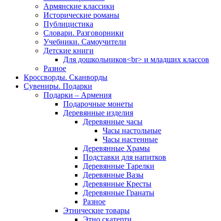
Армянские классики
Исторические романы
Публицистика
Словари. Разговорники
Учебники. Самоучители
Детские книги
Для дошкольников<br> и младших классов
Разное
Кроссворды. Сканворды
Сувениры. Подарки
Подарки – Армения
Подарочные монеты
Деревянные изделия
Деревянные часы
Часы настольные
Часы настенные
Деревянные Храмы
Подставки для напитков
Деревянные Тарелки
Деревянные Вазы
Деревянные Кресты
Деревянные Гранаты
Разное
Этнические товары
Этно скатерти