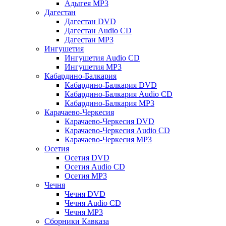
Адыгея MP3
Дагестан
Дагестан DVD
Дагестан Audio CD
Дагестан MP3
Ингушетия
Ингушетия Audio CD
Ингушетия MP3
Кабардино-Балкария
Кабардино-Балкария DVD
Кабардино-Балкария Audio CD
Кабардино-Балкария MP3
Карачаево-Черкесия
Карачаево-Черкесия DVD
Карачаево-Черкесия Audio CD
Карачаево-Черкесия MP3
Осетия
Осетия DVD
Осетия Audio CD
Осетия MP3
Чечня
Чечня DVD
Чечня Audio CD
Чечня MP3
Сборники Кавказа