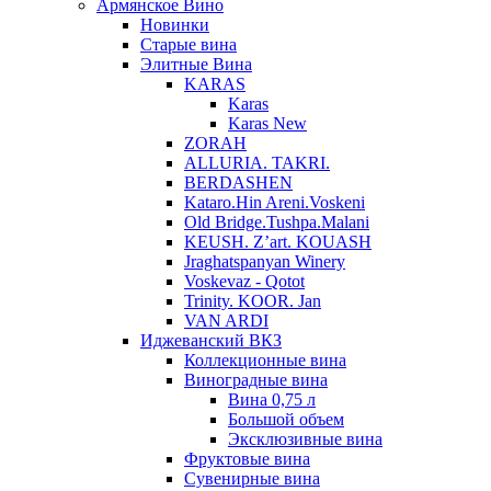
Армянское Вино
Новинки
Старые вина
Элитные Вина
KARAS
Karas
Karas New
ZORAH
ALLURIA. TAKRI.
BERDASHEN
Kataro.Hin Areni.Voskeni
Old Bridge.Tushpa.Malani
KEUSH. Z’art. KOUASH
Jraghatspanyan Winery
Voskevaz - Qotot
Trinity. KOOR. Jan
VAN ARDI
Иджеванский ВКЗ
Коллекционные вина
Виноградные вина
Вина 0,75 л
Большой объем
Эксклюзивные вина
Фруктовые вина
Cувенирные вина