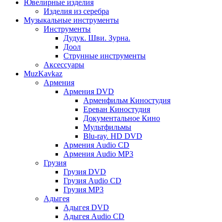
Ювелирные изделия
Изделия из серебра
Музыкальные инструменты
Инструменты
Дудук. Шви. Зурна.
Доол
Струнные инструменты
Аксессуары
MuzKavkaz
Армения
Армения DVD
Арменфильм Киностудия
Ереван Киностудия
Документальное Кино
Мультфильмы
Blu-ray. HD DVD
Армения Audio CD
Армения Audio MP3
Грузия
Грузия DVD
Грузия Audio CD
Грузия MP3
Адыгея
Адыгея DVD
Адыгея Audio CD