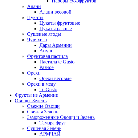
Наборы сухофруктов
Алани
Алани весовой
Цукаты
Цукаты фруктовые
Цукаты разные
Сушеные ягоды
Чурчхела
Дары Армении
Ануш
Фруктовая пастила
Пастила te Gusto
Разное
Орехи
Орехи весовые
Орехи в меду
Te Gusto
Фрукты из Армении
Овощи. Зелень
Свежие Овощи
Свежая Зелень
Замороженные Овощи и Зелень
Тамара фрут
Сушеная Зелень
АРМЧАЙ