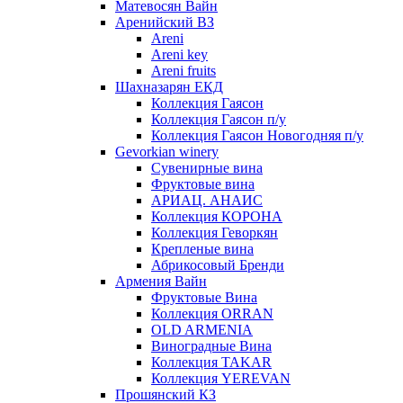
Матевосян Вайн
Аренийский ВЗ
Areni
Areni key
Areni fruits
Шахназарян ЕКД
Коллекция Гаясон
Коллекция Гаясон п/у
Коллекция Гаясон Новогодняя п/у
Gevorkian winery
Сувенирные вина
Фруктовые вина
АРИАЦ. АНАИС
Коллекция КОРОНА
Коллекция Геворкян
Крепленые вина
Абрикосовый Бренди
Армения Вайн
Фруктовые Вина
Коллекция ORRAN
OLD ARMENIA
Виноградные Вина
Коллекция TAKAR
Коллекция YEREVAN
Прошянский КЗ