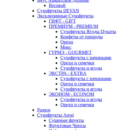
Вкус Араратской Долины
Весовой
Сухофрукты IJEVAN
Эксклюзивные Сухофрукты
ГИФТ - GIFT
ПРЕМИУМ - PREMIUM
Сухофрукты Ягоды Цукаты
Конфеты от природы
Орехи
Микс
ГУРМЭ - GOURMET
Сухофрукты с начинками
Орехи и семечки
Сухофрукты и ягоды
ЭКСТРА - EXTRA
Сухофрукты с начинками
Орехи и семечки
Сухофрукты и ягоды
ЭКОНОМ - ECONOM
Сухофрукты и ягоды
Орехи и семечки
Разное
Сухофрукты Aregi
Сушеные фрукты
Фруктовые Чипсы