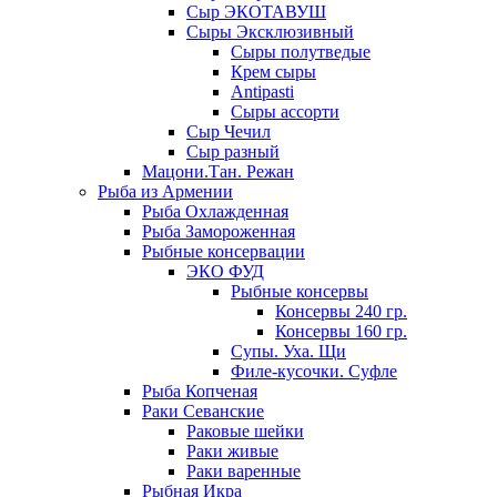
Сыр ЭКОТАВУШ
Сыры Эксклюзивный
Сыры полутведые
Крем сыры
Antipasti
Сыры ассорти
Сыр Чечил
Сыр разный
Мацони.Тан. Режан
Рыба из Армении
Рыба Охлажденная
Рыба Замороженная
Рыбные консервации
ЭКО ФУД
Рыбные консервы
Консервы 240 гр.
Консервы 160 гр.
Супы. Уха. Щи
Филе-кусочки. Суфле
Рыба Копченая
Раки Севанские
Раковые шейки
Раки живые
Раки варенные
Рыбная Икра