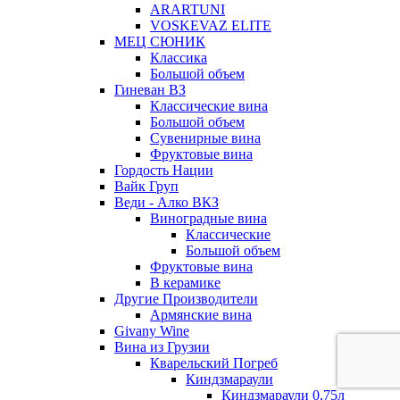
ARARTUNI
VOSKEVAZ ELITE
МЕЦ СЮНИК
Классика
Большой объем
Гиневан ВЗ
Классические вина
Большой объем
Сувенирные вина
Фруктовые вина
Гордость Нации
Вайк Груп
Веди - Алко ВКЗ
Виноградные вина
Классические
Большой объем
Фруктовые вина
В керамике
Другие Производители
Армянские вина
Givany Wine
Вина из Грузии
Кварельский Погреб
Киндзмараули
Киндзмараули 0,75л