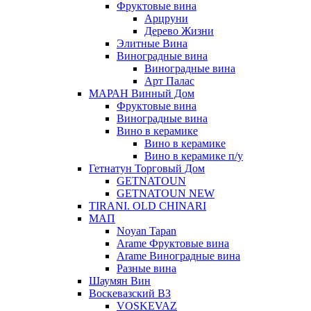
Фруктовые вина
Арцруни
Дерево Жизни
Элитные Вина
Виноградные вина
Виноградные вина
Арт Палас
МАРАН Винный Дом
Фруктовые вина
Виноградные вина
Вино в керамике
Вино в керамике
Вино в керамике п/у
Гетнатун Торговый Дом
GETNATOUN
GETNATOUN NEW
TIRANI. OLD CHINARI
МАП
Noyan Tapan
Arame Фруктовые вина
Arame Виноградные вина
Разные вина
Шаумян Вин
Воскевазский ВЗ
VOSKEVAZ