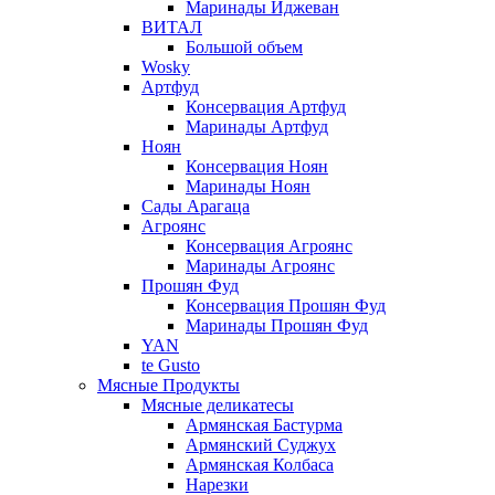
Маринады Иджеван
ВИТАЛ
Большой объем
Wosky
Артфуд
Консервация Артфуд
Маринады Артфуд
Ноян
Консервация Ноян
Маринады Ноян
Сады Арагаца
Агроянс
Консервация Агроянс
Маринады Агроянс
Прошян Фуд
Консервация Прошян Фуд
Маринады Прошян Фуд
YAN
te Gusto
Мясные Продукты
Мясные деликатесы
Армянская Бастурма
Армянский Суджух
Армянская Колбаса
Нарезки