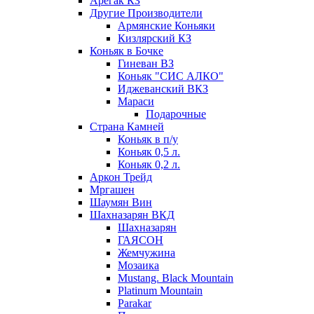
Арегак КЗ
Другие Производители
Армянские Коньяки
Кизлярский КЗ
Коньяк в Бочке
Гиневан ВЗ
Коньяк "СИС АЛКО"
Иджеванский ВКЗ
Мараси
Подарочные
Страна Камней
Коньяк в п/у
Коньяк 0,5 л.
Коньяк 0,2 л.
Аркон Трейд
Мргашен
Шаумян Вин
Шахназарян ВКД
Шахназарян
ГАЯСОН
Жемчужина
Мозаика
Mustang. Black Mountain
Platinum Mountain
Parakar