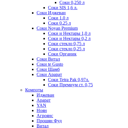
Соки 0,250 л
Соки SIS 1,6 л.
Соки Иджеван
Соки 1.0 л
Соки 0.25 л
Соки Noyan Premium
Соки и Нектары 1,0 л
Соки и Нектары 0,2 л
Соки стекло 0,75 л
Соки стекло 0,25 л
Соки Органик
Соки Витал
Соки te Gusto
Соки Шамб
Соки Арарат
Соки Tetra Pak 0,97л.
Соки Премиум ст. 0,75
Компоты
Иджеван
Арарат
YAN
Ноян
Агроянс
Прошян Фуд
Витал