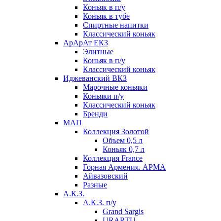
Коньяк в п/у
Коньяк в тубе
Спиртные напитки
Классический коньяк
АрАрАт ЕКЗ
Элитные
Коньяк в п/у
Классический коньяк
Иджеванский ВКЗ
Марочные коньяки
Коньяки п/у
Классический коньяк
Бренди
МАП
Коллекция Золотой
Объем 0,5 л
Коньяк 0,7 л
Коллекция France
Горная Армения. АРМА
Айвазовский
Разные
А.К.З.
А.К.З. п/у
Grand Sargis
URARTU