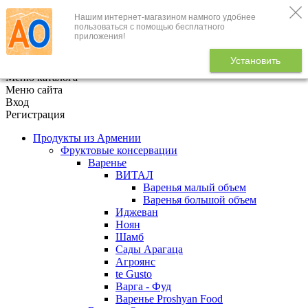
Нашим интернет-магазином намного удобнее
+7 (495) 646-888-1
пользоваться с помощью бесплатного
приложения!
В корзине
0
товаров
Установить
x
Меню каталога
Меню сайта
Вход
Регистрация
Продукты из Армении
Фруктовые консервации
Варенье
ВИТАЛ
Варенья малый объем
Варенья большой объем
Иджеван
Ноян
Шамб
Сады Арагаца
Агроянс
te Gusto
Варга - Фуд
Варенье Proshyan Food