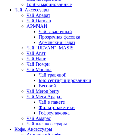
Грибы маринованные
Чай. Аксессуары
Чай Арарат
Чай Darman
АРМЧАЙ
Чай заварочный
Прозрачная фасовка
Армянский Тараз
Чай "IJEVAN". MASIS
Чай Агат
Чай Нане
Чай Гюмри
Чай Манана
Чай травяной
Био-сертифицированный
Весовой
Чай Meron berry
Чай Мега Арарат
Чай в пакете
Фильтр-пакетики
Гофроупаковка
Чай Амарас
Чайные аксессуары
Кофе. Аксессуары
Армянский кофе