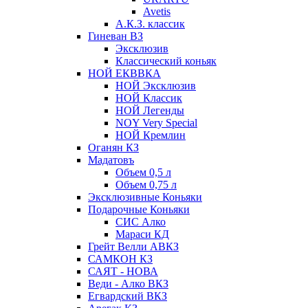
Avetis
А.К.З. классик
Гиневан ВЗ
Эксклюзив
Классический коньяк
НОЙ ЕКВВКА
НОЙ Эксклюзив
НОЙ Классик
НОЙ Легенды
NOY Very Speсial
НОЙ Кремлин
Оганян КЗ
Мадатовъ
Объем 0,5 л
Объем 0,75 л
Эксклюзивные Коньяки
Подарочные Коньяки
СИС Алко
Мараси КД
Грейт Велли АВКЗ
САМКОН КЗ
САЯТ - НОВА
Веди - Алко ВКЗ
Егвардский ВКЗ