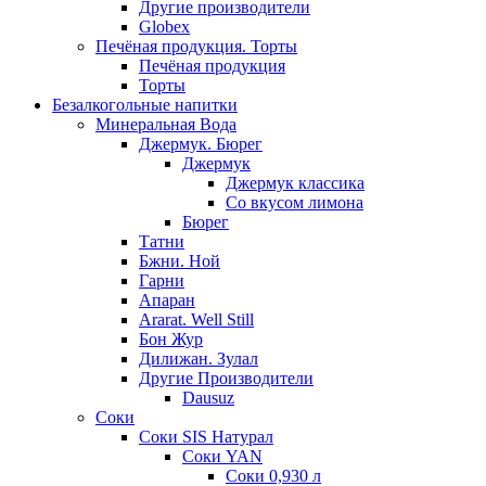
Другие производители
Globex
Печёная продукция. Торты
Печёная продукция
Торты
Безалкогольные напитки
Минеральная Вода
Джермук. Бюрег
Джермук
Джермук классика
Со вкусом лимона
Бюрег
Татни
Бжни. Ной
Гарни
Апаран
Ararat. Well Still
Бон Жур
Дилижан. Зулал
Другие Производители
Dausuz
Соки
Соки SIS Натурал
Соки YAN
Соки 0,930 л