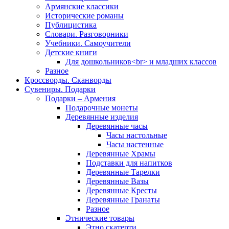
Армянские классики
Исторические романы
Публицистика
Словари. Разговорники
Учебники. Самоучители
Детские книги
Для дошкольников<br> и младших классов
Разное
Кроссворды. Сканворды
Сувениры. Подарки
Подарки – Армения
Подарочные монеты
Деревянные изделия
Деревянные часы
Часы настольные
Часы настенные
Деревянные Храмы
Подставки для напитков
Деревянные Тарелки
Деревянные Вазы
Деревянные Кресты
Деревянные Гранаты
Разное
Этнические товары
Этно скатерти