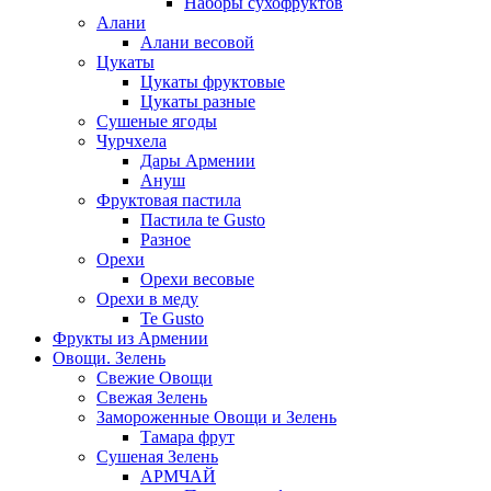
Наборы сухофруктов
Алани
Алани весовой
Цукаты
Цукаты фруктовые
Цукаты разные
Сушеные ягоды
Чурчхела
Дары Армении
Ануш
Фруктовая пастила
Пастила te Gusto
Разное
Орехи
Орехи весовые
Орехи в меду
Te Gusto
Фрукты из Армении
Овощи. Зелень
Свежие Овощи
Свежая Зелень
Замороженные Овощи и Зелень
Тамара фрут
Сушеная Зелень
АРМЧАЙ