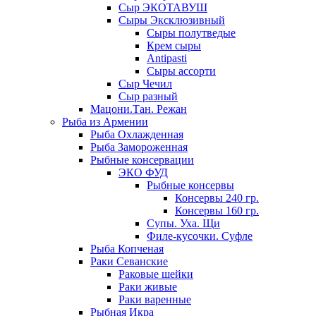
Сыр ЭКОТАВУШ
Сыры Эксклюзивный
Сыры полутведые
Крем сыры
Antipasti
Сыры ассорти
Сыр Чечил
Сыр разный
Мацони.Тан. Режан
Рыба из Армении
Рыба Охлажденная
Рыба Замороженная
Рыбные консервации
ЭКО ФУД
Рыбные консервы
Консервы 240 гр.
Консервы 160 гр.
Супы. Уха. Щи
Филе-кусочки. Суфле
Рыба Копченая
Раки Севанские
Раковые шейки
Раки живые
Раки варенные
Рыбная Икра