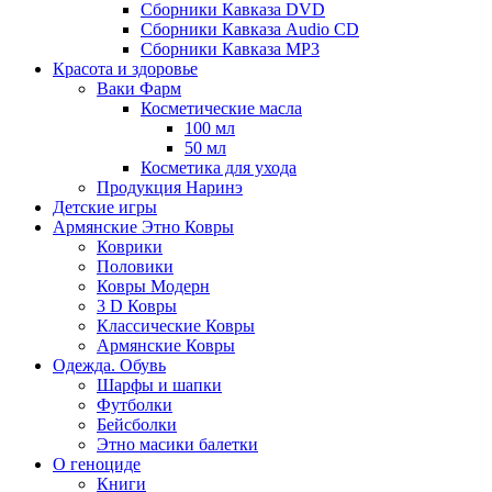
Сборники Кавказа DVD
Сборники Кавказа Audio CD
Сборники Кавказа MP3
Красота и здоровье
Ваки Фарм
Косметические масла
100 мл
50 мл
Косметика для ухода
Продукция Наринэ
Детские игры
Армянские Этно Ковры
Коврики
Половики
Ковры Модерн
3 D Ковры
Классические Ковры
Армянские Ковры
Одежда. Обувь
Шарфы и шапки
Футболки
Бейсболки
Этно масики балетки
О геноциде
Книги