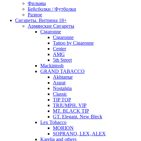
Фильмы
Бейсболки / Футболки
Разное
Сигареты. Витрина 18+
Армянские Сигареты
Cigaronne
Cigaronne
Tattoo by Cigaronne
Center
AMG
5th Street
Mackintosh
GRAND TABACCO
Akhtamar
Ararat
Nostalgia
Classic
TIP TOP
TRIUMPH. VIP
MT. BLACK TIP
GT. Elegant. New Bleck
Lex Tobacco
MORION
SOPRANO, LEX, ALEX
Karelia and others