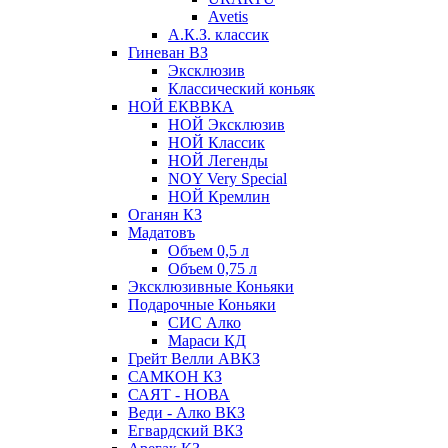
Avetis
А.К.З. классик
Гиневан ВЗ
Эксклюзив
Классический коньяк
НОЙ ЕКВВКА
НОЙ Эксклюзив
НОЙ Классик
НОЙ Легенды
NOY Very Speсial
НОЙ Кремлин
Оганян КЗ
Мадатовъ
Объем 0,5 л
Объем 0,75 л
Эксклюзивные Коньяки
Подарочные Коньяки
СИС Алко
Мараси КД
Грейт Велли АВКЗ
САМКОН КЗ
САЯТ - НОВА
Веди - Алко ВКЗ
Егвардский ВКЗ