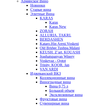
Армянское Вино
Новинки
Старые вина
Элитные Вина
KARAS
Karas
Karas New
ZORAH
ALLURIA. TAKRI.
BERDASHEN
Kataro.Hin Areni.Voskeni
Old Bridge.Tushpa.Malani
KEUSH. Z’art. KOUASH
Jraghatspanyan Winery
Voskevaz - Qotot
Trinity. KOOR. Jan
VAN ARDI
Иджеванский ВКЗ
Коллекционные вина
Виноградные вина
Вина 0,75 л
Большой объем
Эксклюзивные вина
Фруктовые вина
Cувенирные вина