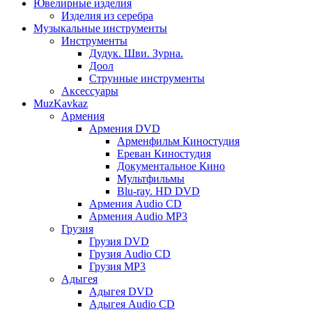
Ювелирные изделия
Изделия из серебра
Музыкальные инструменты
Инструменты
Дудук. Шви. Зурна.
Доол
Струнные инструменты
Аксессуары
MuzKavkaz
Армения
Армения DVD
Арменфильм Киностудия
Ереван Киностудия
Документальное Кино
Мультфильмы
Blu-ray. HD DVD
Армения Audio CD
Армения Audio MP3
Грузия
Грузия DVD
Грузия Audio CD
Грузия MP3
Адыгея
Адыгея DVD
Адыгея Audio CD