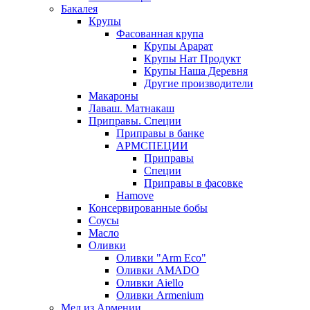
Бакалея
Крупы
Фасованная крупа
Крупы Арарат
Крупы Нат Продукт
Крупы Наша Деревня
Другие производители
Макароны
Лаваш. Матнакаш
Приправы. Специи
Приправы в банке
АРМСПЕЦИИ
Приправы
Специи
Приправы в фасовке
Hamove
Консервированные бобы
Соусы
Масло
Оливки
Оливки "Arm Eco"
Оливки AMADO
Оливки Aiello
Оливки Armenium
Мед из Армении