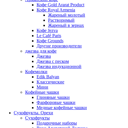
Кофе Gold Ararat Product
Кофе Royal Armenia
Жареный молотый
Растворимый
Жареный в зернах
Кофе Jezva
Le Café Paris
Кофе Grounds
Другие производители
джезва для кофе
Джезва
Джезва с песком
Джезва индукционной
Кофемолки
Edik Balyan
Классичиские
Мини
Кофейные чашки
Глиняные чашки
Фарфоровые чашки
Медные кофейные чашки
Сухофрукты. Орехи
Сухофрукты
Подарочные наборы