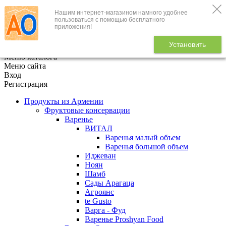
Нашим интернет-магазином намного удобнее
+7 (495) 646-888-1
пользоваться с помощью бесплатного
приложения!
В корзине
0
товаров
Установить
x
Меню каталога
Меню сайта
Вход
Регистрация
Продукты из Армении
Фруктовые консервации
Варенье
ВИТАЛ
Варенья малый объем
Варенья большой объем
Иджеван
Ноян
Шамб
Сады Арагаца
Агроянс
te Gusto
Варга - Фуд
Варенье Proshyan Food