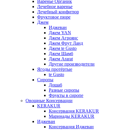
Варенье Органик
Лечебное варенье
Лечебный конфитюр
Фруктовое пюре
Джем
Иджеван
Джем YAN
Джем Агроянс
Джем Фрут Ланд
Джем te Gusto
Джем Шамб
Джем Ararat
Другие производители
Ягоды протёртые
te Gusto
Сиропы
Дошаб
Разные сиропы
Фрукты в сиропе
Овощные Консервации
KERAKUR
Консервация KERAKUR
Маринады KERAKUR
Иджеван
Консервация Иджеван