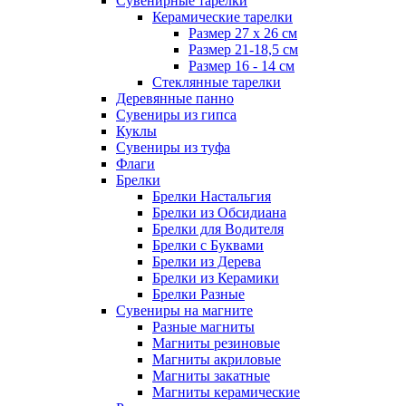
Сувенирные тарелки
Керамические тарелки
Размер 27 х 26 см
Размер 21-18,5 см
Размер 16 - 14 см
Стеклянные тарелки
Деревянные панно
Сувениры из гипса
Куклы
Сувениры из туфа
Флаги
Брелки
Брелки Настальгия
Брелки из Обсидиана
Брелки для Водителя
Брелки с Буквами
Брелки из Дерева
Брелки из Керамики
Брелки Разные
Сувениры на магните
Разные магниты
Магниты резиновые
Магниты акриловые
Магниты закатные
Магниты керамические