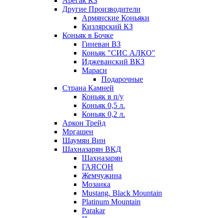
Арегак КЗ
Другие Производители
Армянские Коньяки
Кизлярский КЗ
Коньяк в Бочке
Гиневан ВЗ
Коньяк "СИС АЛКО"
Иджеванский ВКЗ
Мараси
Подарочные
Страна Камней
Коньяк в п/у
Коньяк 0,5 л.
Коньяк 0,2 л.
Аркон Трейд
Мргашен
Шаумян Вин
Шахназарян ВКД
Шахназарян
ГАЯСОН
Жемчужина
Мозаика
Mustang. Black Mountain
Platinum Mountain
Parakar