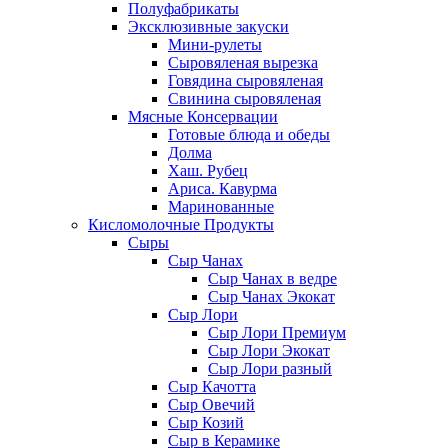
Полуфабрикаты
Эксклюзивные закуски
Мини-рулеты
Сыровяленая вырезка
Говядина сыровяленая
Свинина сыровяленая
Мясные Консервации
Готовые блюда и обеды
Долма
Хаш. Рубец
Ариса. Кавурма
Маринованные
Кисломолочные Продукты
Сыры
Сыр Чанах
Сыр Чанах в ведре
Сыр Чанах Экокат
Сыр Лори
Сыр Лори Премиум
Сыр Лори Экокат
Сыр Лори разный
Сыр Качотта
Сыр Овечий
Сыр Козий
Сыр в Керамике