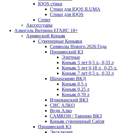
IQOS стики
Стики для IQOS ILUMA
Стики для IQOS
Сenter
Акссессуары
Алкоголь Витрина ЕГАИС 18+
Армянский Коньяк
Сувенирные Коньяки
Символы Нового 2026 Года
Прошянский КЗ
Элитные
Коньяк 5 лет 0,5 л., 0,33 л
Коньяк 5 лет 0,18 л., 0,25 л.
Коньяк 7 лет 0,5 л., 0,33 л
Шахназарян ВКД
Коньяк 0,5 л
Коньяк 0,25 л
Коньяк 0,70 л
Иджеванский ВКЗ
СИС АЛКО
Веди Алко
САМКОН / Тавинко ВКЗ
Коньяк сувенирный Сабля
Прошянский КЗ
Эксклюзив