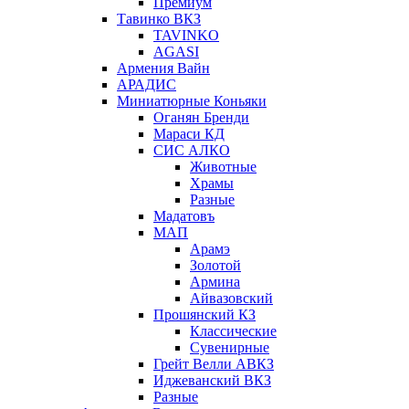
Премиум
Тавинко ВКЗ
TAVINKO
AGASI
Армения Вайн
АРАДИС
Миниатюрные Коньяки
Оганян Бренди
Мараси КД
СИС АЛКО
Животные
Храмы
Разные
Мадатовъ
МАП
Арамэ
Золотой
Армина
Айвазовский
Прошянский КЗ
Классические
Сувенирные
Грейт Велли АВКЗ
Иджеванский ВКЗ
Разные