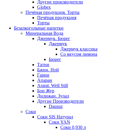
Другие производители
Globex
Печёная продукция. Торты
Печёная продукция
Торты
Безалкогольные напитки
Минеральная Вода
Джермук. Бюрег
Джермук
Джермук классика
Со вкусом лимона
Бюрег
Татни
Бжни. Ной
Гарни
Апаран
Ararat. Well Still
Бон Жур
Дилижан. Зулал
Другие Производители
Dausuz
Соки
Соки SIS Натурал
Соки YAN
Соки 0,930 л