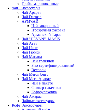
Грибы маринованные
Чай. Аксессуары
Чай Арарат
Чай Darman
АРМЧАЙ
Чай заварочный
Прозрачная фасовка
Армянский Тараз
Чай "IJEVAN". MASIS
Чай Агат
Чай Нане
Чай Гюмри
Чай Манана
Чай травяной
Био-сертифицированный
Весовой
Чай Meron berry
Чай Мега Арарат
Чай в пакете
Фильтр-пакетики
Гофроупаковка
Чай Амарас
Чайные аксессуары
Кофе. Аксессуары
Армянский кофе