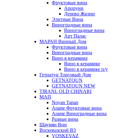
Фруктовые вина
Арцруни
Дерево Жизни
Элитные Вина
Виноградные вина
Виноградные вина
Арт Палас
МАРАН Винный Дом
Фруктовые вина
Виноградные вина
Вино в керамике
Вино в керамике
Вино в керамике п/у
Гетнатун Торговый Дом
GETNATOUN
GETNATOUN NEW
TIRANI. OLD CHINARI
МАП
Noyan Tapan
Arame Фруктовые вина
Arame Виноградные вина
Разные вина
Шаумян Вин
Воскевазский ВЗ
VOSKEVAZ