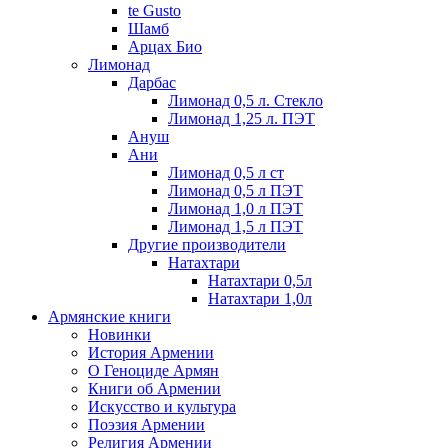
te Gusto
Шамб
Арцах Био
Лимонад
Дарбас
Лимонад 0,5 л. Стекло
Лимонад 1,25 л. ПЭТ
Ануш
Ани
Лимонад 0,5 л ст
Лимонад 0,5 л ПЭТ
Лимонад 1,0 л ПЭТ
Лимонад 1,5 л ПЭТ
Другие производители
Натахтари
Натахтари 0,5л
Натахтари 1,0л
Армянские книги
Новинки
История Армении
О Геноциде Армян
Книги об Армении
Иcкусство и культура
Поэзия Армении
Религия Армении