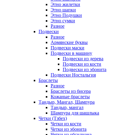
Этно жилетки
Этно шапки
Этно Подушки
Этно сумки
Разное
Подвески
Разное
Армянские буквы
Подвески маски
Подвески в машину
Подвески из дерева
Подвески из кости
Подвески из эбонита
Подвески Ностальгия
Браслеты
Разное
Браслеты из бисера
Кожаные браслеты
Тандыр, Мангал, Шампура
Тандыр, мангал
Шампура для шашлыка
Четки (Тзбех)
Четки из кости
Четки из эбонита
Четки из обсидиана