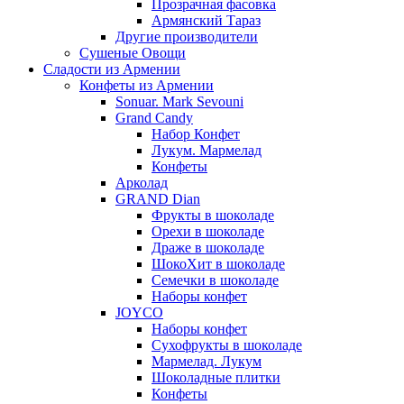
Прозрачная фасовка
Армянский Тараз
Другие производители
Сушеные Овощи
Сладости из Армении
Конфеты из Армении
Sonuar. Mark Sevouni
Grand Candy
Набор Конфет
Лукум. Мармелад
Конфеты
Арколад
GRAND Dian
Фрукты в шоколаде
Орехи в шоколаде
Драже в шоколаде
ШокоХит в шоколаде
Семечки в шоколаде
Наборы конфет
JOYCO
Наборы конфет
Сухофрукты в шоколаде
Мармелад. Лукум
Шоколадные плитки
Конфеты