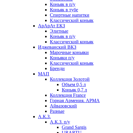
Коньяк в п/у
Коньяк в тубе
Спиртные напитки
Классический коньяк
АрАрАт ЕКЗ
Элитные
Коньяк в п/у
Классический коньяк
Иджеванский ВКЗ
Марочные коньяки
Коньяки п/у
Классический коньяк
Бренди
МАП
Коллекция Золотой
Объем 0,5 л
Коньяк 0,7 л
Коллекция France
Горная Армения. АРМА
Айвазовский
Разные
А.К.З.
А.К.З. п/у
Grand Sargis
URARTU