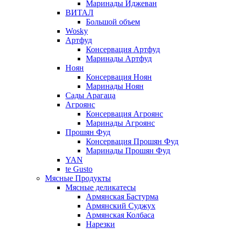
Маринады Иджеван
ВИТАЛ
Большой объем
Wosky
Артфуд
Консервация Артфуд
Маринады Артфуд
Ноян
Консервация Ноян
Маринады Ноян
Сады Арагаца
Агроянс
Консервация Агроянс
Маринады Агроянс
Прошян Фуд
Консервация Прошян Фуд
Маринады Прошян Фуд
YAN
te Gusto
Мясные Продукты
Мясные деликатесы
Армянская Бастурма
Армянский Суджух
Армянская Колбаса
Нарезки