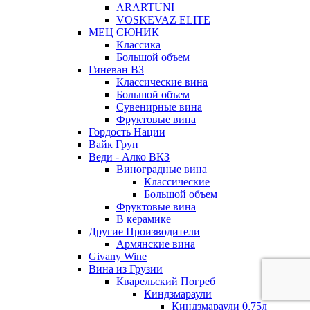
ARARTUNI
VOSKEVAZ ELITE
МЕЦ СЮНИК
Классика
Большой объем
Гиневан ВЗ
Классические вина
Большой объем
Сувенирные вина
Фруктовые вина
Гордость Нации
Вайк Груп
Веди - Алко ВКЗ
Виноградные вина
Классические
Большой объем
Фруктовые вина
В керамике
Другие Производители
Армянские вина
Givany Wine
Вина из Грузии
Кварельский Погреб
Киндзмараули
Киндзмараули 0,75л