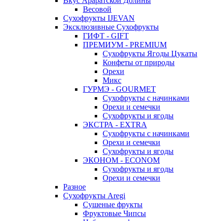
Вкус Араратской Долины
Весовой
Сухофрукты IJEVAN
Эксклюзивные Сухофрукты
ГИФТ - GIFT
ПРЕМИУМ - PREMIUM
Сухофрукты Ягоды Цукаты
Конфеты от природы
Орехи
Микс
ГУРМЭ - GOURMET
Сухофрукты с начинками
Орехи и семечки
Сухофрукты и ягоды
ЭКСТРА - EXTRA
Сухофрукты с начинками
Орехи и семечки
Сухофрукты и ягоды
ЭКОНОМ - ECONOM
Сухофрукты и ягоды
Орехи и семечки
Разное
Сухофрукты Aregi
Сушеные фрукты
Фруктовые Чипсы