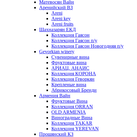
Матевосян Вайн
Аренийский ВЗ
Areni
Areni key
Areni fruits
Шахназарян ЕКД
Коллекция Гаясон
Коллекция Гаясон п/у
Коллекция Гаясон Новогодняя п/у
Gevorkian winery
Сувенирные вина
Фруктовые вина
АРИАЦ. АНАИС
Коллекция КОРОНА
Коллекция Геворкян
Крепленые вина
Абрикосовый Бренди
Армения Вайн
Фруктовые Вина
Коллекция ORRAN
OLD ARMENIA
Виноградные Вина
Коллекция TAKAR
Коллекция YEREVAN
Прошянский КЗ