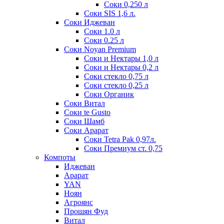
Соки 0,250 л
Соки SIS 1,6 л.
Соки Иджеван
Соки 1.0 л
Соки 0.25 л
Соки Noyan Premium
Соки и Нектары 1,0 л
Соки и Нектары 0,2 л
Соки стекло 0,75 л
Соки стекло 0,25 л
Соки Органик
Соки Витал
Соки te Gusto
Соки Шамб
Соки Арарат
Соки Tetra Pak 0,97л.
Соки Премиум ст. 0,75
Компоты
Иджеван
Арарат
YAN
Ноян
Агроянс
Прошян Фуд
Витал