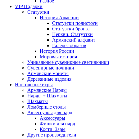
Разное
VIP Подарки
Статуэтки
История Армении
Статуэтки полистоун
Статуэтки бронза
Церкви. Статуэтки
Армянский алфавит
Галерея образов
История России
Мировая история
Уникальные сувенирные светильники
Сувенирные ночники
Армянские монеты
Деревянные изделия
Настольные игры
Армянские Нарды
Нарды + Шахматы
Шахматы
Ломберные столы
Аксессуары для нард
Аксессуары
Фишки для нард
Кости. Зары
Другие производители