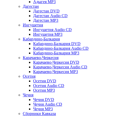
Адыгея MP3
Дагестан
Дагестан DVD
Дагестан Audio CD
Дагестан MP3
Ингушетия
Ингушетия Audio CD
Ингушетия MP3
Кабардино-Балкария
Кабардино-Балкария DVD
Кабардино-Балкария Audio CD
Кабардино-Балкария MP3
Карачаево-Черкесия
Карачаево-Черкесия DVD
Карачаево-Черкесия Audio CD
Карачаево-Черкесия MP3
Осетия
Осетия DVD
Осетия Audio CD
Осетия MP3
Чечня
Чечня DVD
Чечня Audio CD
Чечня MP3
Сборники Кавказа