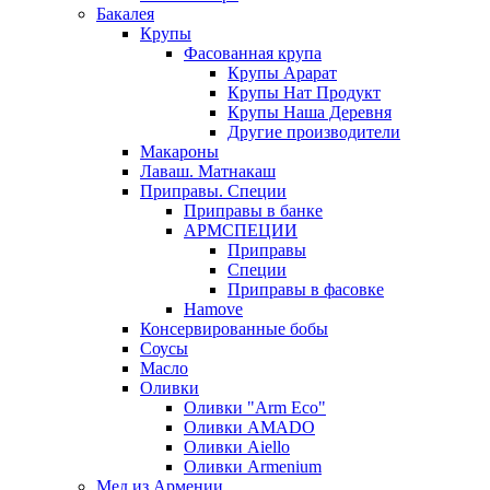
Бакалея
Крупы
Фасованная крупа
Крупы Арарат
Крупы Нат Продукт
Крупы Наша Деревня
Другие производители
Макароны
Лаваш. Матнакаш
Приправы. Специи
Приправы в банке
АРМСПЕЦИИ
Приправы
Специи
Приправы в фасовке
Hamove
Консервированные бобы
Соусы
Масло
Оливки
Оливки "Arm Eco"
Оливки AMADO
Оливки Aiello
Оливки Armenium
Мед из Армении