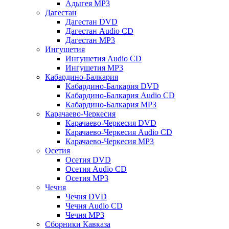
Адыгея MP3
Дагестан
Дагестан DVD
Дагестан Audio CD
Дагестан MP3
Ингушетия
Ингушетия Audio CD
Ингушетия MP3
Кабардино-Балкария
Кабардино-Балкария DVD
Кабардино-Балкария Audio CD
Кабардино-Балкария MP3
Карачаево-Черкесия
Карачаево-Черкесия DVD
Карачаево-Черкесия Audio CD
Карачаево-Черкесия MP3
Осетия
Осетия DVD
Осетия Audio CD
Осетия MP3
Чечня
Чечня DVD
Чечня Audio CD
Чечня MP3
Сборники Кавказа