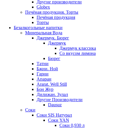
Другие производители
Globex
Печёная продукция. Торты
Печёная продукция
Торты
Безалкогольные напитки
Минеральная Вода
Джермук. Бюрег
Джермук
Джермук классика
Со вкусом лимона
Бюрег
Татни
Бжни. Ной
Гарни
Апаран
Ararat. Well Still
Бон Жур
Дилижан. Зулал
Другие Производители
Dausuz
Соки
Соки SIS Натурал
Соки YAN
Соки 0,930 л