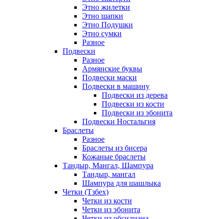
Этно жилетки
Этно шапки
Этно Подушки
Этно сумки
Разное
Подвески
Разное
Армянские буквы
Подвески маски
Подвески в машину
Подвески из дерева
Подвески из кости
Подвески из эбонита
Подвески Ностальгия
Браслеты
Разное
Браслеты из бисера
Кожаные браслеты
Тандыр, Мангал, Шампура
Тандыр, мангал
Шампура для шашлыка
Четки (Тзбех)
Четки из кости
Четки из эбонита
Четки из обсидиана