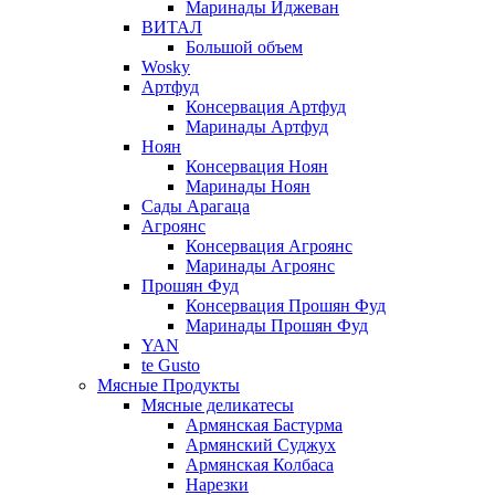
Маринады Иджеван
ВИТАЛ
Большой объем
Wosky
Артфуд
Консервация Артфуд
Маринады Артфуд
Ноян
Консервация Ноян
Маринады Ноян
Сады Арагаца
Агроянс
Консервация Агроянс
Маринады Агроянс
Прошян Фуд
Консервация Прошян Фуд
Маринады Прошян Фуд
YAN
te Gusto
Мясные Продукты
Мясные деликатесы
Армянская Бастурма
Армянский Суджух
Армянская Колбаса
Нарезки