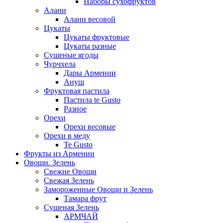
Наборы сухофруктов
Алани
Алани весовой
Цукаты
Цукаты фруктовые
Цукаты разные
Сушеные ягоды
Чурчхела
Дары Армении
Ануш
Фруктовая пастила
Пастила te Gusto
Разное
Орехи
Орехи весовые
Орехи в меду
Te Gusto
Фрукты из Армении
Овощи. Зелень
Свежие Овощи
Свежая Зелень
Замороженные Овощи и Зелень
Тамара фрут
Сушеная Зелень
АРМЧАЙ