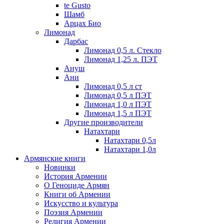
te Gusto
Шамб
Арцах Био
Лимонад
Дарбас
Лимонад 0,5 л. Стекло
Лимонад 1,25 л. ПЭТ
Ануш
Ани
Лимонад 0,5 л ст
Лимонад 0,5 л ПЭТ
Лимонад 1,0 л ПЭТ
Лимонад 1,5 л ПЭТ
Другие производители
Натахтари
Натахтари 0,5л
Натахтари 1,0л
Армянские книги
Новинки
История Армении
О Геноциде Армян
Книги об Армении
Иcкусство и культура
Поэзия Армении
Религия Армении