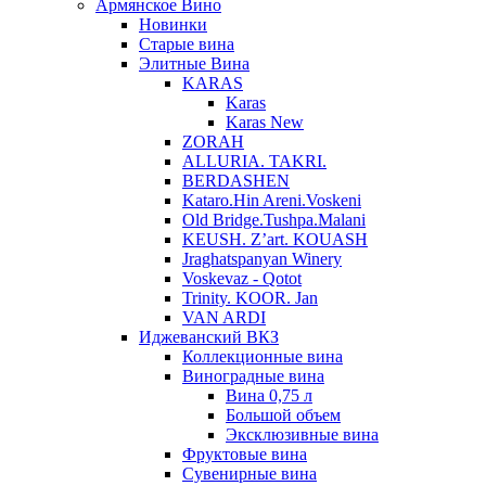
Армянское Вино
Новинки
Старые вина
Элитные Вина
KARAS
Karas
Karas New
ZORAH
ALLURIA. TAKRI.
BERDASHEN
Kataro.Hin Areni.Voskeni
Old Bridge.Tushpa.Malani
KEUSH. Z’art. KOUASH
Jraghatspanyan Winery
Voskevaz - Qotot
Trinity. KOOR. Jan
VAN ARDI
Иджеванский ВКЗ
Коллекционные вина
Виноградные вина
Вина 0,75 л
Большой объем
Эксклюзивные вина
Фруктовые вина
Cувенирные вина