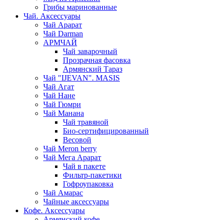
Грибы маринованные
Чай. Аксессуары
Чай Арарат
Чай Darman
АРМЧАЙ
Чай заварочный
Прозрачная фасовка
Армянский Тараз
Чай "IJEVAN". MASIS
Чай Агат
Чай Нане
Чай Гюмри
Чай Манана
Чай травяной
Био-сертифицированный
Весовой
Чай Meron berry
Чай Мега Арарат
Чай в пакете
Фильтр-пакетики
Гофроупаковка
Чай Амарас
Чайные аксессуары
Кофе. Аксессуары
Армянский кофе