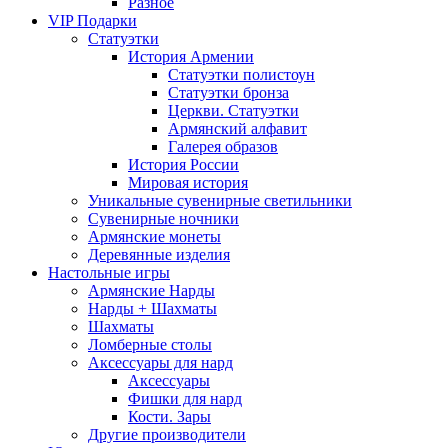
Разное
VIP Подарки
Статуэтки
История Армении
Статуэтки полистоун
Статуэтки бронза
Церкви. Статуэтки
Армянский алфавит
Галерея образов
История России
Мировая история
Уникальные сувенирные светильники
Сувенирные ночники
Армянские монеты
Деревянные изделия
Настольные игры
Армянские Нарды
Нарды + Шахматы
Шахматы
Ломберные столы
Аксессуары для нард
Аксессуары
Фишки для нард
Кости. Зары
Другие производители