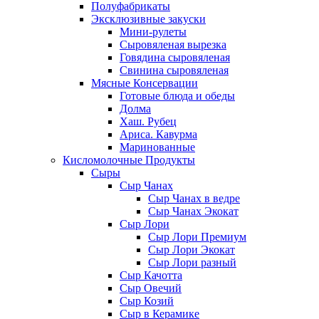
Полуфабрикаты
Эксклюзивные закуски
Мини-рулеты
Сыровяленая вырезка
Говядина сыровяленая
Свинина сыровяленая
Мясные Консервации
Готовые блюда и обеды
Долма
Хаш. Рубец
Ариса. Кавурма
Маринованные
Кисломолочные Продукты
Сыры
Сыр Чанах
Сыр Чанах в ведре
Сыр Чанах Экокат
Сыр Лори
Сыр Лори Премиум
Сыр Лори Экокат
Сыр Лори разный
Сыр Качотта
Сыр Овечий
Сыр Козий
Сыр в Керамике