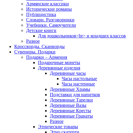
Армянские классики
Исторические романы
Публицистика
Словари. Разговорники
Учебники. Самоучители
Детские книги
Для дошкольников<br> и младших классов
Разное
Кроссворды. Сканворды
Сувениры. Подарки
Подарки – Армения
Подарочные монеты
Деревянные изделия
Деревянные часы
Часы настольные
Часы настенные
Деревянные Храмы
Подставки для напитков
Деревянные Тарелки
Деревянные Вазы
Деревянные Кресты
Деревянные Гранаты
Разное
Этнические товары
Этно скатерти