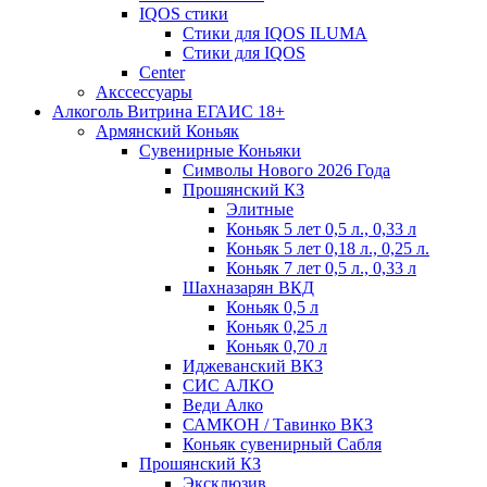
IQOS стики
Стики для IQOS ILUMA
Стики для IQOS
Сenter
Акссессуары
Алкоголь Витрина ЕГАИС 18+
Армянский Коньяк
Сувенирные Коньяки
Символы Нового 2026 Года
Прошянский КЗ
Элитные
Коньяк 5 лет 0,5 л., 0,33 л
Коньяк 5 лет 0,18 л., 0,25 л.
Коньяк 7 лет 0,5 л., 0,33 л
Шахназарян ВКД
Коньяк 0,5 л
Коньяк 0,25 л
Коньяк 0,70 л
Иджеванский ВКЗ
СИС АЛКО
Веди Алко
САМКОН / Тавинко ВКЗ
Коньяк сувенирный Сабля
Прошянский КЗ
Эксклюзив