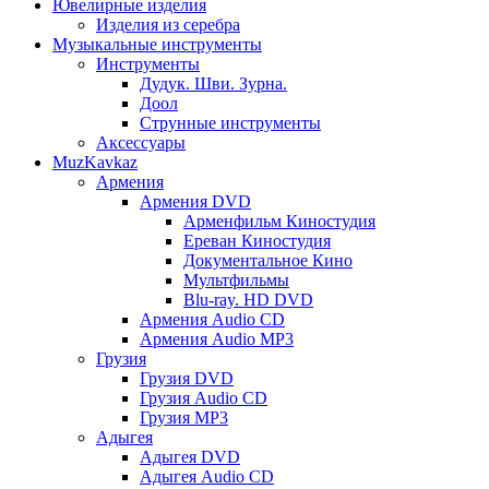
Ювелирные изделия
Изделия из серебра
Музыкальные инструменты
Инструменты
Дудук. Шви. Зурна.
Доол
Струнные инструменты
Аксессуары
MuzKavkaz
Армения
Армения DVD
Арменфильм Киностудия
Ереван Киностудия
Документальное Кино
Мультфильмы
Blu-ray. HD DVD
Армения Audio CD
Армения Audio MP3
Грузия
Грузия DVD
Грузия Audio CD
Грузия MP3
Адыгея
Адыгея DVD
Адыгея Audio CD