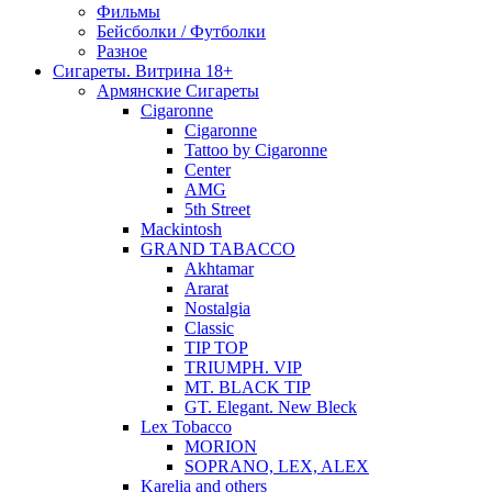
Фильмы
Бейсболки / Футболки
Разное
Сигареты. Витрина 18+
Армянские Сигареты
Cigaronne
Cigaronne
Tattoo by Cigaronne
Center
AMG
5th Street
Mackintosh
GRAND TABACCO
Akhtamar
Ararat
Nostalgia
Classic
TIP TOP
TRIUMPH. VIP
MT. BLACK TIP
GT. Elegant. New Bleck
Lex Tobacco
MORION
SOPRANO, LEX, ALEX
Karelia and others