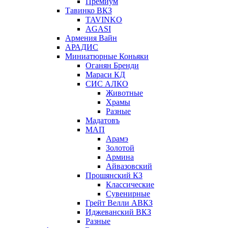
Премиум
Тавинко ВКЗ
TAVINKO
AGASI
Армения Вайн
АРАДИС
Миниатюрные Коньяки
Оганян Бренди
Мараси КД
СИС АЛКО
Животные
Храмы
Разные
Мадатовъ
МАП
Арамэ
Золотой
Армина
Айвазовский
Прошянский КЗ
Классические
Сувенирные
Грейт Велли АВКЗ
Иджеванский ВКЗ
Разные