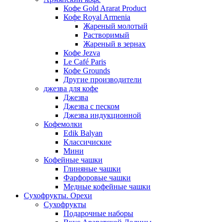
Кофе Gold Ararat Product
Кофе Royal Armenia
Жареный молотый
Растворимый
Жареный в зернах
Кофе Jezva
Le Café Paris
Кофе Grounds
Другие производители
джезва для кофе
Джезва
Джезва с песком
Джезва индукционной
Кофемолки
Edik Balyan
Классичиские
Мини
Кофейные чашки
Глиняные чашки
Фарфоровые чашки
Медные кофейные чашки
Сухофрукты. Орехи
Сухофрукты
Подарочные наборы