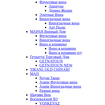
Фруктовые вина
Арцруни
Дерево Жизни
Элитные Вина
Виноградные вина
Виноградные вина
Арт Палас
МАРАН Винный Дом
Фруктовые вина
Виноградные вина
Вино в керамике
Вино в керамике
Вино в керамике п/у
Гетнатун Торговый Дом
GETNATOUN
GETNATOUN NEW
TIRANI. OLD CHINARI
МАП
Noyan Tapan
Arame Фруктовые вина
Arame Виноградные вина
Разные вина
Шаумян Вин
Воскевазский ВЗ
VOSKEVAZ