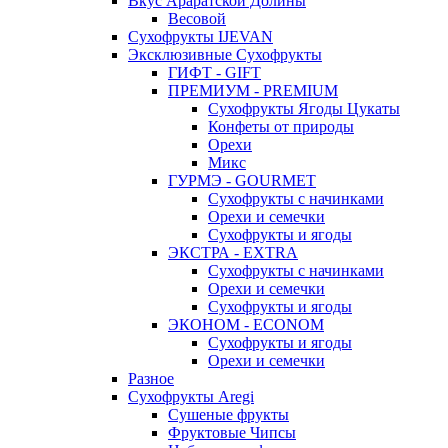
Вкус Араратской Долины
Весовой
Сухофрукты IJEVAN
Эксклюзивные Сухофрукты
ГИФТ - GIFT
ПРЕМИУМ - PREMIUM
Сухофрукты Ягоды Цукаты
Конфеты от природы
Орехи
Микс
ГУРМЭ - GOURMET
Сухофрукты с начинками
Орехи и семечки
Сухофрукты и ягоды
ЭКСТРА - EXTRA
Сухофрукты с начинками
Орехи и семечки
Сухофрукты и ягоды
ЭКОНОМ - ECONOM
Сухофрукты и ягоды
Орехи и семечки
Разное
Сухофрукты Aregi
Сушеные фрукты
Фруктовые Чипсы