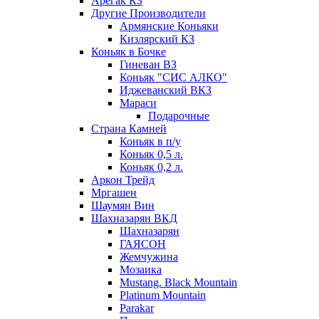
Арегак КЗ
Другие Производители
Армянские Коньяки
Кизлярский КЗ
Коньяк в Бочке
Гиневан ВЗ
Коньяк "СИС АЛКО"
Иджеванский ВКЗ
Мараси
Подарочные
Страна Камней
Коньяк в п/у
Коньяк 0,5 л.
Коньяк 0,2 л.
Аркон Трейд
Мргашен
Шаумян Вин
Шахназарян ВКД
Шахназарян
ГАЯСОН
Жемчужина
Мозаика
Mustang. Black Mountain
Platinum Mountain
Parakar