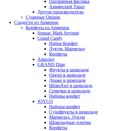
Прозрачная фасовка
Армянский Тараз
Другие производители
Сушеные Овощи
Сладости из Армении
Конфеты из Армении
Sonuar. Mark Sevouni
Grand Candy
Набор Конфет
Лукум. Мармелад
Конфеты
Арколад
GRAND Dian
Фрукты в шоколаде
Орехи в шоколаде
Драже в шоколаде
ШокоХит в шоколаде
Семечки в шоколаде
Наборы конфет
JOYCO
Наборы конфет
Сухофрукты в шоколаде
Мармелад. Лукум
Шоколадные плитки
Конфеты