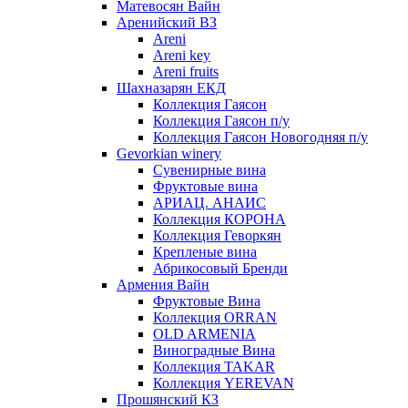
Матевосян Вайн
Аренийский ВЗ
Areni
Areni key
Areni fruits
Шахназарян ЕКД
Коллекция Гаясон
Коллекция Гаясон п/у
Коллекция Гаясон Новогодняя п/у
Gevorkian winery
Сувенирные вина
Фруктовые вина
АРИАЦ. АНАИС
Коллекция КОРОНА
Коллекция Геворкян
Крепленые вина
Абрикосовый Бренди
Армения Вайн
Фруктовые Вина
Коллекция ORRAN
OLD ARMENIA
Виноградные Вина
Коллекция TAKAR
Коллекция YEREVAN
Прошянский КЗ