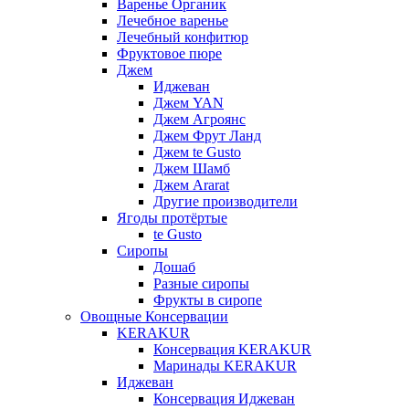
Варенье Органик
Лечебное варенье
Лечебный конфитюр
Фруктовое пюре
Джем
Иджеван
Джем YAN
Джем Агроянс
Джем Фрут Ланд
Джем te Gusto
Джем Шамб
Джем Ararat
Другие производители
Ягоды протёртые
te Gusto
Сиропы
Дошаб
Разные сиропы
Фрукты в сиропе
Овощные Консервации
KERAKUR
Консервация KERAKUR
Маринады KERAKUR
Иджеван
Консервация Иджеван