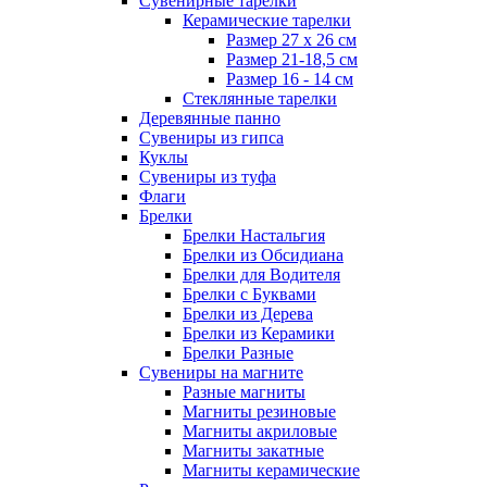
Сувенирные тарелки
Керамические тарелки
Размер 27 х 26 см
Размер 21-18,5 см
Размер 16 - 14 см
Стеклянные тарелки
Деревянные панно
Сувениры из гипса
Куклы
Сувениры из туфа
Флаги
Брелки
Брелки Настальгия
Брелки из Обсидиана
Брелки для Водителя
Брелки с Буквами
Брелки из Дерева
Брелки из Керамики
Брелки Разные
Сувениры на магните
Разные магниты
Магниты резиновые
Магниты акриловые
Магниты закатные
Магниты керамические