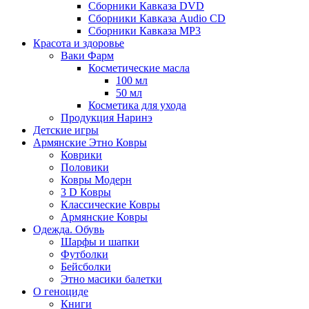
Сборники Кавказа DVD
Сборники Кавказа Audio CD
Сборники Кавказа MP3
Красота и здоровье
Ваки Фарм
Косметические масла
100 мл
50 мл
Косметика для ухода
Продукция Наринэ
Детские игры
Армянские Этно Ковры
Коврики
Половики
Ковры Модерн
3 D Ковры
Классические Ковры
Армянские Ковры
Одежда. Обувь
Шарфы и шапки
Футболки
Бейсболки
Этно масики балетки
О геноциде
Книги