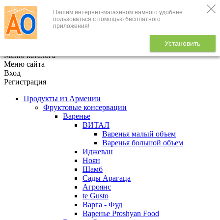
Нашим интернет-магазином намного удобнее
+7 (495) 646-888-1
пользоваться с помощью бесплатного
приложения!
В корзине
0
товаров
Установить
x
Меню каталога
Меню сайта
Вход
Регистрация
Продукты из Армении
Фруктовые консервации
Варенье
ВИТАЛ
Варенья малый объем
Варенья большой объем
Иджеван
Ноян
Шамб
Сады Арагаца
Агроянс
te Gusto
Варга - Фуд
Варенье Proshyan Food