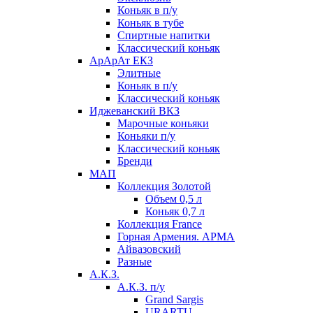
Коньяк в п/у
Коньяк в тубе
Спиртные напитки
Классический коньяк
АрАрАт ЕКЗ
Элитные
Коньяк в п/у
Классический коньяк
Иджеванский ВКЗ
Марочные коньяки
Коньяки п/у
Классический коньяк
Бренди
МАП
Коллекция Золотой
Объем 0,5 л
Коньяк 0,7 л
Коллекция France
Горная Армения. АРМА
Айвазовский
Разные
А.К.З.
А.К.З. п/у
Grand Sargis
URARTU