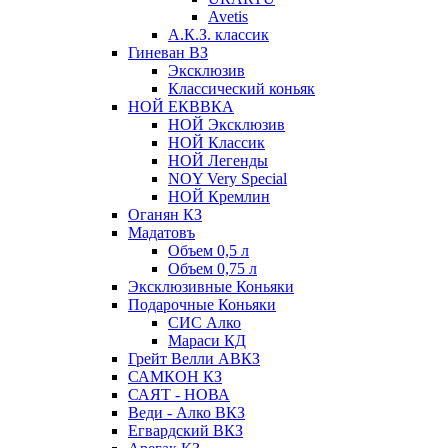
Avetis
А.К.З. классик
Гиневан ВЗ
Эксклюзив
Классический коньяк
НОЙ ЕКВВКА
НОЙ Эксклюзив
НОЙ Классик
НОЙ Легенды
NOY Very Speсial
НОЙ Кремлин
Оганян КЗ
Мадатовъ
Объем 0,5 л
Объем 0,75 л
Эксклюзивные Коньяки
Подарочные Коньяки
СИС Алко
Мараси КД
Грейт Велли АВКЗ
САМКОН КЗ
САЯТ - НОВА
Веди - Алко ВКЗ
Егвардский ВКЗ