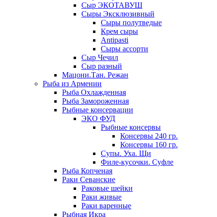
Сыр ЭКОТАВУШ
Сыры Эксклюзивный
Сыры полутведые
Крем сыры
Antipasti
Сыры ассорти
Сыр Чечил
Сыр разный
Мацони.Тан. Режан
Рыба из Армении
Рыба Охлажденная
Рыба Замороженная
Рыбные консервации
ЭКО ФУД
Рыбные консервы
Консервы 240 гр.
Консервы 160 гр.
Супы. Уха. Щи
Филе-кусочки. Суфле
Рыба Копченая
Раки Севанские
Раковые шейки
Раки живые
Раки варенные
Рыбная Икра