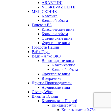
ARARTUNI
VOSKEVAZ ELITE
МЕЦ СЮНИК
Классика
Большой объем
Гиневан ВЗ
Классические вина
Большой объем
Сувенирные вина
Фруктовые вина
Гордость Нации
Вайк Груп
Веди - Алко ВКЗ
Виноградные вина
Классические
Большой объем
Фруктовые вина
В керамике
Другие Производители
Армянские вина
Givany Wine
Вина из Грузии
Кварельский Погреб
Киндзмараули
Киндзмараули 0,75л