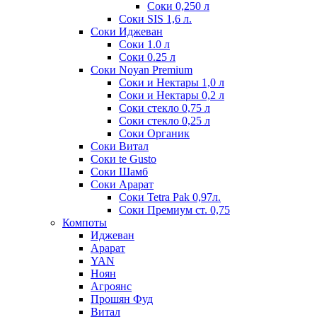
Соки 0,250 л
Соки SIS 1,6 л.
Соки Иджеван
Соки 1.0 л
Соки 0.25 л
Соки Noyan Premium
Соки и Нектары 1,0 л
Соки и Нектары 0,2 л
Соки стекло 0,75 л
Соки стекло 0,25 л
Соки Органик
Соки Витал
Соки te Gusto
Соки Шамб
Соки Арарат
Соки Tetra Pak 0,97л.
Соки Премиум ст. 0,75
Компоты
Иджеван
Арарат
YAN
Ноян
Агроянс
Прошян Фуд
Витал