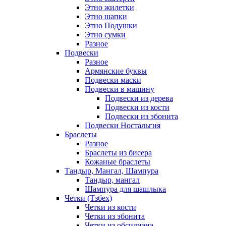
Этно жилетки
Этно шапки
Этно Подушки
Этно сумки
Разное
Подвески
Разное
Армянские буквы
Подвески маски
Подвески в машину
Подвески из дерева
Подвески из кости
Подвески из эбонита
Подвески Ностальгия
Браслеты
Разное
Браслеты из бисера
Кожаные браслеты
Тандыр, Мангал, Шампура
Тандыр, мангал
Шампура для шашлыка
Четки (Тзбех)
Четки из кости
Четки из эбонита
Четки из обсидиана