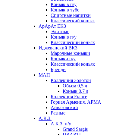
Коньяк в п/у
Коньяк в тубе
Спиртные напитки
Классический коньяк
АрАрАт ЕКЗ
Элитные
Коньяк в п/у
Классический коньяк
Иджеванский ВКЗ
Марочные коньяки
Коньяки п/у
Классический коньяк
Бренди
МАП
Коллекция Золотой
Объем 0,5 л
Коньяк 0,7 л
Коллекция France
Горная Армения. АРМА
Айвазовский
Разные
А.К.З.
А.К.З. п/у
Grand Sargis
URARTU