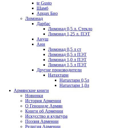
te Gusto
Шамб
Арцах Био
Лимонад
Дарбас
Лимонад 0,5 л. Стекло
Лимонад 1,25 л. ПЭТ
Ануш
Ани
Лимонад 0,5 л ст
Лимонад 0,5 л ПЭТ
Лимонад 1,0 л ПЭТ
Лимонад 1,5 л ПЭТ
Другие производители
Натахтари
Натахтари 0,5л
Натахтари 1,0л
Армянские книги
Новинки
История Армении
О Геноциде Армян
Книги об Армении
Иcкусство и культура
Поэзия Армении
Религия Армении