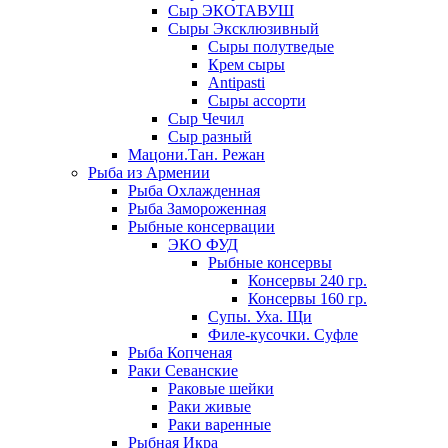
Сыр ЭКОТАВУШ
Сыры Эксклюзивный
Сыры полутведые
Крем сыры
Antipasti
Сыры ассорти
Сыр Чечил
Сыр разный
Мацони.Тан. Режан
Рыба из Армении
Рыба Охлажденная
Рыба Замороженная
Рыбные консервации
ЭКО ФУД
Рыбные консервы
Консервы 240 гр.
Консервы 160 гр.
Супы. Уха. Щи
Филе-кусочки. Суфле
Рыба Копченая
Раки Севанские
Раковые шейки
Раки живые
Раки варенные
Рыбная Икра