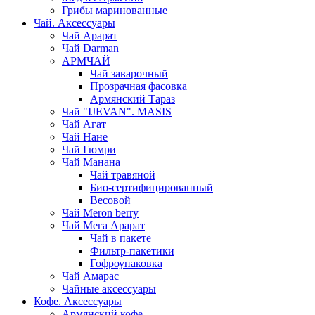
Грибы маринованные
Чай. Аксессуары
Чай Арарат
Чай Darman
АРМЧАЙ
Чай заварочный
Прозрачная фасовка
Армянский Тараз
Чай "IJEVAN". MASIS
Чай Агат
Чай Нане
Чай Гюмри
Чай Манана
Чай травяной
Био-сертифицированный
Весовой
Чай Meron berry
Чай Мега Арарат
Чай в пакете
Фильтр-пакетики
Гофроупаковка
Чай Амарас
Чайные аксессуары
Кофе. Аксессуары
Армянский кофе