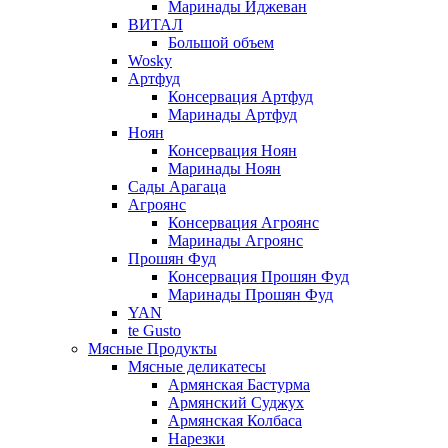
Маринады Иджеван
ВИТАЛ
Большой объем
Wosky
Артфуд
Консервация Артфуд
Маринады Артфуд
Ноян
Консервация Ноян
Маринады Ноян
Сады Арагаца
Агроянс
Консервация Агроянс
Маринады Агроянс
Прошян Фуд
Консервация Прошян Фуд
Маринады Прошян Фуд
YAN
te Gusto
Мясные Продукты
Мясные деликатесы
Армянская Бастурма
Армянский Суджух
Армянская Колбаса
Нарезки