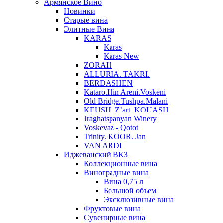
Армянское Вино
Новинки
Старые вина
Элитные Вина
KARAS
Karas
Karas New
ZORAH
ALLURIA. TAKRI.
BERDASHEN
Kataro.Hin Areni.Voskeni
Old Bridge.Tushpa.Malani
KEUSH. Z’art. KOUASH
Jraghatspanyan Winery
Voskevaz - Qotot
Trinity. KOOR. Jan
VAN ARDI
Иджеванский ВКЗ
Коллекционные вина
Виноградные вина
Вина 0,75 л
Большой объем
Эксклюзивные вина
Фруктовые вина
Cувенирные вина