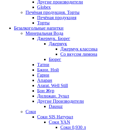
Другие производители
Globex
Печёная продукция. Торты
Печёная продукция
Торты
Безалкогольные напитки
Минеральная Вода
Джермук. Бюрег
Джермук
Джермук классика
Со вкусом лимона
Бюрег
Татни
Бжни. Ной
Гарни
Апаран
Ararat. Well Still
Бон Жур
Дилижан. Зулал
Другие Производители
Dausuz
Соки
Соки SIS Натурал
Соки YAN
Соки 0,930 л