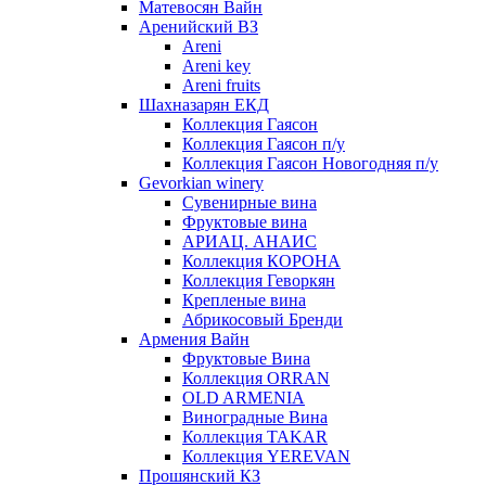
Матевосян Вайн
Аренийский ВЗ
Areni
Areni key
Areni fruits
Шахназарян ЕКД
Коллекция Гаясон
Коллекция Гаясон п/у
Коллекция Гаясон Новогодняя п/у
Gevorkian winery
Сувенирные вина
Фруктовые вина
АРИАЦ. АНАИС
Коллекция КОРОНА
Коллекция Геворкян
Крепленые вина
Абрикосовый Бренди
Армения Вайн
Фруктовые Вина
Коллекция ORRAN
OLD ARMENIA
Виноградные Вина
Коллекция TAKAR
Коллекция YEREVAN
Прошянский КЗ