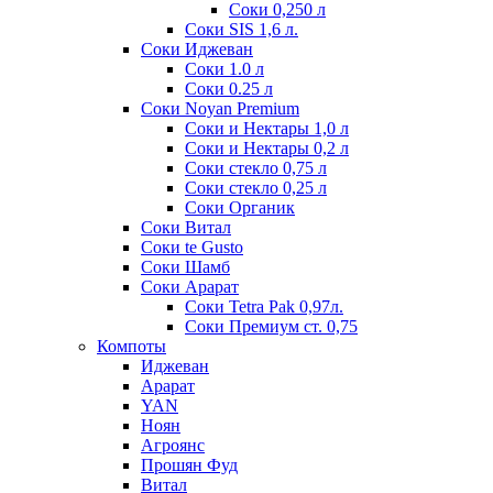
Соки 0,250 л
Соки SIS 1,6 л.
Соки Иджеван
Соки 1.0 л
Соки 0.25 л
Соки Noyan Premium
Соки и Нектары 1,0 л
Соки и Нектары 0,2 л
Соки стекло 0,75 л
Соки стекло 0,25 л
Соки Органик
Соки Витал
Соки te Gusto
Соки Шамб
Соки Арарат
Соки Tetra Pak 0,97л.
Соки Премиум ст. 0,75
Компоты
Иджеван
Арарат
YAN
Ноян
Агроянс
Прошян Фуд
Витал