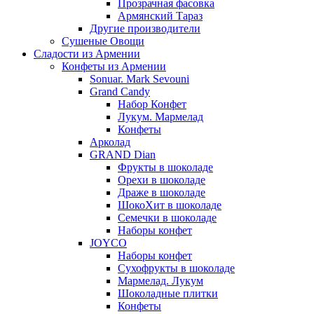
Прозрачная фасовка
Армянский Тараз
Другие производители
Сушеные Овощи
Сладости из Армении
Конфеты из Армении
Sonuar. Mark Sevouni
Grand Candy
Набор Конфет
Лукум. Мармелад
Конфеты
Арколад
GRAND Dian
Фрукты в шоколаде
Орехи в шоколаде
Драже в шоколаде
ШокоХит в шоколаде
Семечки в шоколаде
Наборы конфет
JOYCO
Наборы конфет
Сухофрукты в шоколаде
Мармелад. Лукум
Шоколадные плитки
Конфеты