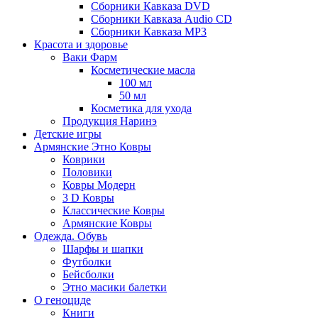
Сборники Кавказа DVD
Сборники Кавказа Audio CD
Сборники Кавказа MP3
Красота и здоровье
Ваки Фарм
Косметические масла
100 мл
50 мл
Косметика для ухода
Продукция Наринэ
Детские игры
Армянские Этно Ковры
Коврики
Половики
Ковры Модерн
3 D Ковры
Классические Ковры
Армянские Ковры
Одежда. Обувь
Шарфы и шапки
Футболки
Бейсболки
Этно масики балетки
О геноциде
Книги