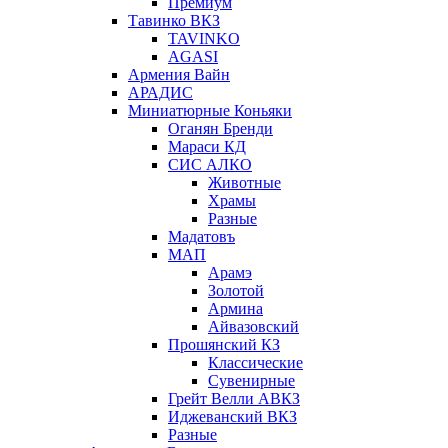
Премиум
Тавинко ВКЗ
TAVINKO
AGASI
Армения Вайн
АРАДИС
Миниатюрные Коньяки
Оганян Бренди
Мараси КД
СИС АЛКО
Животные
Храмы
Разные
Мадатовъ
МАП
Арамэ
Золотой
Армина
Айвазовский
Прошянский КЗ
Классические
Сувенирные
Грейт Велли АВКЗ
Иджеванский ВКЗ
Разные