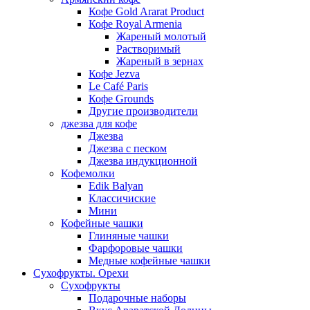
Кофе Gold Ararat Product
Кофе Royal Armenia
Жареный молотый
Растворимый
Жареный в зернах
Кофе Jezva
Le Café Paris
Кофе Grounds
Другие производители
джезва для кофе
Джезва
Джезва с песком
Джезва индукционной
Кофемолки
Edik Balyan
Классичиские
Мини
Кофейные чашки
Глиняные чашки
Фарфоровые чашки
Медные кофейные чашки
Сухофрукты. Орехи
Сухофрукты
Подарочные наборы