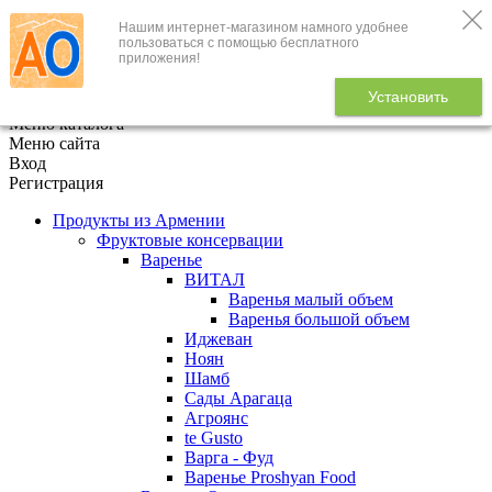
Нашим интернет-магазином намного удобнее
+7 (495) 646-888-1
пользоваться с помощью бесплатного
приложения!
В корзине
0
товаров
Установить
x
Меню каталога
Меню сайта
Вход
Регистрация
Продукты из Армении
Фруктовые консервации
Варенье
ВИТАЛ
Варенья малый объем
Варенья большой объем
Иджеван
Ноян
Шамб
Сады Арагаца
Агроянс
te Gusto
Варга - Фуд
Варенье Proshyan Food