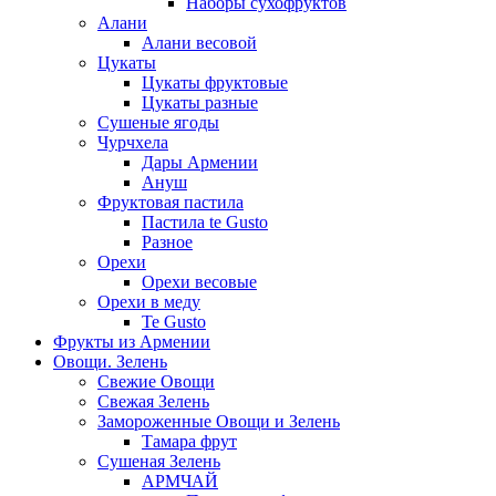
Наборы сухофруктов
Алани
Алани весовой
Цукаты
Цукаты фруктовые
Цукаты разные
Сушеные ягоды
Чурчхела
Дары Армении
Ануш
Фруктовая пастила
Пастила te Gusto
Разное
Орехи
Орехи весовые
Орехи в меду
Te Gusto
Фрукты из Армении
Овощи. Зелень
Свежие Овощи
Свежая Зелень
Замороженные Овощи и Зелень
Тамара фрут
Сушеная Зелень
АРМЧАЙ