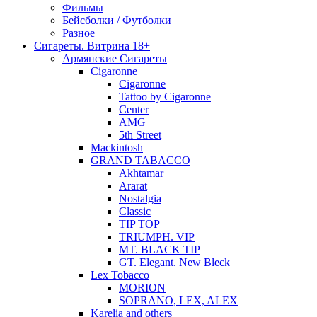
Фильмы
Бейсболки / Футболки
Разное
Сигареты. Витрина 18+
Армянские Сигареты
Cigaronne
Cigaronne
Tattoo by Cigaronne
Center
AMG
5th Street
Mackintosh
GRAND TABACCO
Akhtamar
Ararat
Nostalgia
Classic
TIP TOP
TRIUMPH. VIP
MT. BLACK TIP
GT. Elegant. New Bleck
Lex Tobacco
MORION
SOPRANO, LEX, ALEX
Karelia and others