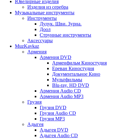
Ювелирные изделия
Изделия из серебра
Музыкальные инструменты
Инструменты
Дудук. Шви. Зурна.
Доол
Струнные инструменты
Аксессуары
MuzKavkaz
Армения
Армения DVD
Арменфильм Киностудия
Ереван Киностудия
Документальное Кино
Мультфильмы
Blu-ray. HD DVD
Армения Audio CD
Армения Audio MP3
Грузия
Грузия DVD
Грузия Audio CD
Грузия MP3
Адыгея
Адыгея DVD
Адыгея Audio CD