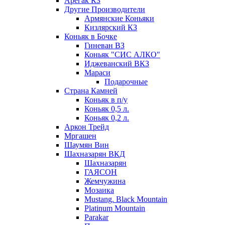
Арегак КЗ
Другие Производители
Армянские Коньяки
Кизлярский КЗ
Коньяк в Бочке
Гиневан ВЗ
Коньяк "СИС АЛКО"
Иджеванский ВКЗ
Мараси
Подарочные
Страна Камней
Коньяк в п/у
Коньяк 0,5 л.
Коньяк 0,2 л.
Аркон Трейд
Мргашен
Шаумян Вин
Шахназарян ВКД
Шахназарян
ГАЯСОН
Жемчужина
Мозаика
Mustang. Black Mountain
Platinum Mountain
Parakar