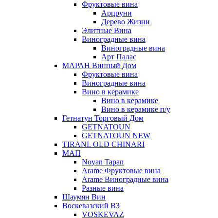
Фруктовые вина
Арцруни
Дерево Жизни
Элитные Вина
Виноградные вина
Виноградные вина
Арт Палас
МАРАН Винный Дом
Фруктовые вина
Виноградные вина
Вино в керамике
Вино в керамике
Вино в керамике п/у
Гетнатун Торговый Дом
GETNATOUN
GETNATOUN NEW
TIRANI. OLD CHINARI
МАП
Noyan Tapan
Arame Фруктовые вина
Arame Виноградные вина
Разные вина
Шаумян Вин
Воскевазский ВЗ
VOSKEVAZ