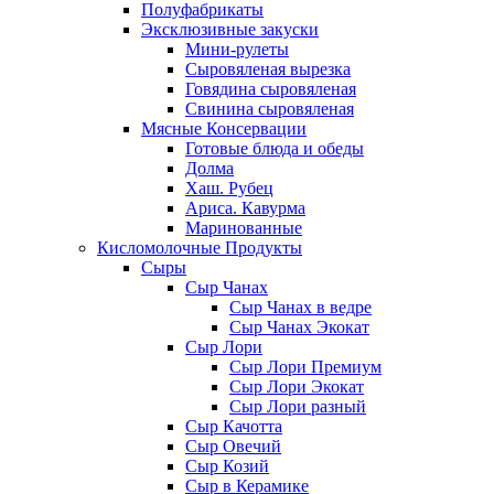
Полуфабрикаты
Эксклюзивные закуски
Мини-рулеты
Сыровяленая вырезка
Говядина сыровяленая
Свинина сыровяленая
Мясные Консервации
Готовые блюда и обеды
Долма
Хаш. Рубец
Ариса. Кавурма
Маринованные
Кисломолочные Продукты
Сыры
Сыр Чанах
Сыр Чанах в ведре
Сыр Чанах Экокат
Сыр Лори
Сыр Лори Премиум
Сыр Лори Экокат
Сыр Лори разный
Сыр Качотта
Сыр Овечий
Сыр Козий
Сыр в Керамике