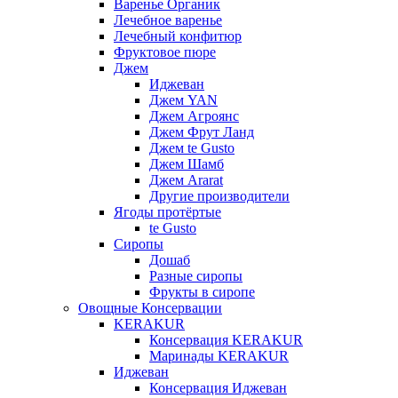
Варенье Органик
Лечебное варенье
Лечебный конфитюр
Фруктовое пюре
Джем
Иджеван
Джем YAN
Джем Агроянс
Джем Фрут Ланд
Джем te Gusto
Джем Шамб
Джем Ararat
Другие производители
Ягоды протёртые
te Gusto
Сиропы
Дошаб
Разные сиропы
Фрукты в сиропе
Овощные Консервации
KERAKUR
Консервация KERAKUR
Маринады KERAKUR
Иджеван
Консервация Иджеван