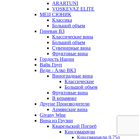
ARARTUNI
VOSKEVAZ ELITE
МЕЦ СЮНИК
Классика
Большой объем
Гиневан ВЗ
Классические вина
Большой объем
Сувенирные вина
Фруктовые вина
Гордость Нации
Вайк Груп
Веди - Алко ВКЗ
Виноградные вина
Классические
Большой объем
Фруктовые вина
В керамике
Другие Производители
Армянские вина
Givany Wine
Вина из Грузии
Кварельский Погреб
Киндзмараули
Киндзмараули 0,75л