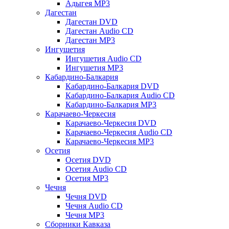
Адыгея MP3
Дагестан
Дагестан DVD
Дагестан Audio CD
Дагестан MP3
Ингушетия
Ингушетия Audio CD
Ингушетия MP3
Кабардино-Балкария
Кабардино-Балкария DVD
Кабардино-Балкария Audio CD
Кабардино-Балкария MP3
Карачаево-Черкесия
Карачаево-Черкесия DVD
Карачаево-Черкесия Audio CD
Карачаево-Черкесия MP3
Осетия
Осетия DVD
Осетия Audio CD
Осетия MP3
Чечня
Чечня DVD
Чечня Audio CD
Чечня MP3
Сборники Кавказа