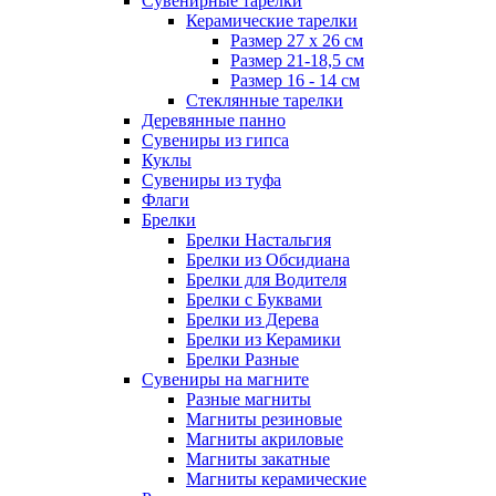
Сувенирные тарелки
Керамические тарелки
Размер 27 х 26 см
Размер 21-18,5 см
Размер 16 - 14 см
Стеклянные тарелки
Деревянные панно
Сувениры из гипса
Куклы
Сувениры из туфа
Флаги
Брелки
Брелки Настальгия
Брелки из Обсидиана
Брелки для Водителя
Брелки с Буквами
Брелки из Дерева
Брелки из Керамики
Брелки Разные
Сувениры на магните
Разные магниты
Магниты резиновые
Магниты акриловые
Магниты закатные
Магниты керамические