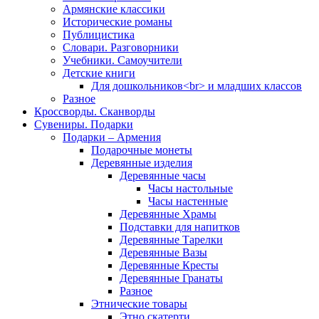
Армянские классики
Исторические романы
Публицистика
Словари. Разговорники
Учебники. Самоучители
Детские книги
Для дошкольников<br> и младших классов
Разное
Кроссворды. Сканворды
Сувениры. Подарки
Подарки – Армения
Подарочные монеты
Деревянные изделия
Деревянные часы
Часы настольные
Часы настенные
Деревянные Храмы
Подставки для напитков
Деревянные Тарелки
Деревянные Вазы
Деревянные Кресты
Деревянные Гранаты
Разное
Этнические товары
Этно скатерти