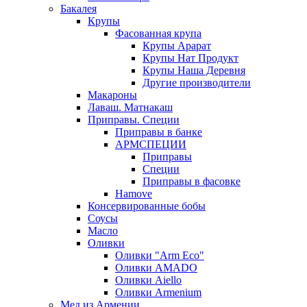
Бакалея
Крупы
Фасованная крупа
Крупы Арарат
Крупы Нат Продукт
Крупы Наша Деревня
Другие производители
Макароны
Лаваш. Матнакаш
Приправы. Специи
Приправы в банке
АРМСПЕЦИИ
Приправы
Специи
Приправы в фасовке
Hamove
Консервированные бобы
Соусы
Масло
Оливки
Оливки "Arm Eco"
Оливки AMADO
Оливки Aiello
Оливки Armenium
Мед из Армении