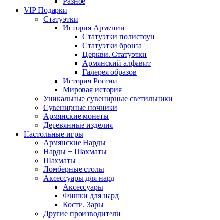
Разное
VIP Подарки
Статуэтки
История Армении
Статуэтки полистоун
Статуэтки бронза
Церкви. Статуэтки
Армянский алфавит
Галерея образов
История России
Мировая история
Уникальные сувенирные светильники
Сувенирные ночники
Армянские монеты
Деревянные изделия
Настольные игры
Армянские Нарды
Нарды + Шахматы
Шахматы
Ломберные столы
Аксессуары для нард
Аксессуары
Фишки для нард
Кости. Зары
Другие производители