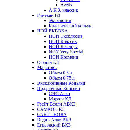
Avetis
А.К.З. классик
Гиневан ВЗ
Эксклюзив
Классический коньяк
НОЙ ЕКВВКА
НОЙ Эксклюзив
НОЙ Классик
НОЙ Легенды
NOY Very Speсial
НОЙ Кремлин
Оганян КЗ
Мадатовъ
Объем 0,5 л
Объем 0,75 л
Эксклюзивные Коньяки
Подарочные Коньяки
СИС Алко
Мараси КД
Грейт Велли АВКЗ
САМКОН КЗ
САЯТ - НОВА
Веди - Алко ВКЗ
Егвардский ВКЗ