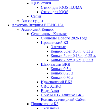
IQOS стики
Стики для IQOS ILUMA
Стики для IQOS
Сenter
Акссессуары
Алкоголь Витрина ЕГАИС 18+
Армянский Коньяк
Сувенирные Коньяки
Символы Нового 2026 Года
Прошянский КЗ
Элитные
Коньяк 5 лет 0,5 л., 0,33 л
Коньяк 5 лет 0,18 л., 0,25 л.
Коньяк 7 лет 0,5 л., 0,33 л
Шахназарян ВКД
Коньяк 0,5 л
Коньяк 0,25 л
Коньяк 0,70 л
Иджеванский ВКЗ
СИС АЛКО
Веди Алко
САМКОН / Тавинко ВКЗ
Коньяк сувенирный Сабля
Прошянский КЗ
Эксклюзив