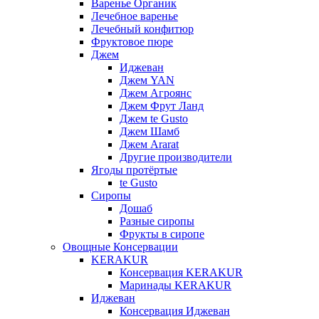
Варенье Органик
Лечебное варенье
Лечебный конфитюр
Фруктовое пюре
Джем
Иджеван
Джем YAN
Джем Агроянс
Джем Фрут Ланд
Джем te Gusto
Джем Шамб
Джем Ararat
Другие производители
Ягоды протёртые
te Gusto
Сиропы
Дошаб
Разные сиропы
Фрукты в сиропе
Овощные Консервации
KERAKUR
Консервация KERAKUR
Маринады KERAKUR
Иджеван
Консервация Иджеван