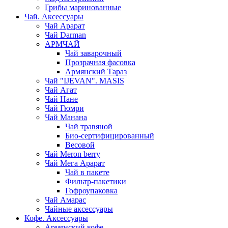
Грибы маринованные
Чай. Аксессуары
Чай Арарат
Чай Darman
АРМЧАЙ
Чай заварочный
Прозрачная фасовка
Армянский Тараз
Чай "IJEVAN". MASIS
Чай Агат
Чай Нане
Чай Гюмри
Чай Манана
Чай травяной
Био-сертифицированный
Весовой
Чай Meron berry
Чай Мега Арарат
Чай в пакете
Фильтр-пакетики
Гофроупаковка
Чай Амарас
Чайные аксессуары
Кофе. Аксессуары
Армянский кофе