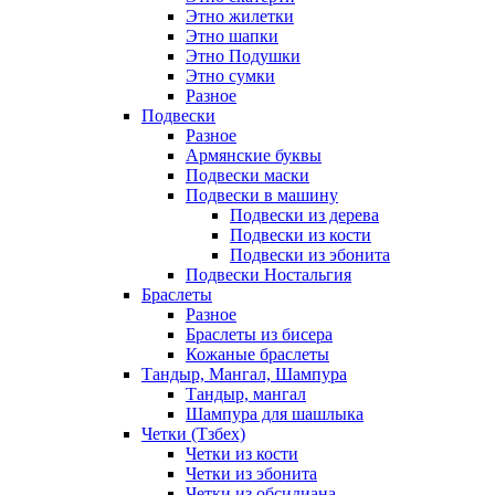
Этно жилетки
Этно шапки
Этно Подушки
Этно сумки
Разное
Подвески
Разное
Армянские буквы
Подвески маски
Подвески в машину
Подвески из дерева
Подвески из кости
Подвески из эбонита
Подвески Ностальгия
Браслеты
Разное
Браслеты из бисера
Кожаные браслеты
Тандыр, Мангал, Шампура
Тандыр, мангал
Шампура для шашлыка
Четки (Тзбех)
Четки из кости
Четки из эбонита
Четки из обсидиана