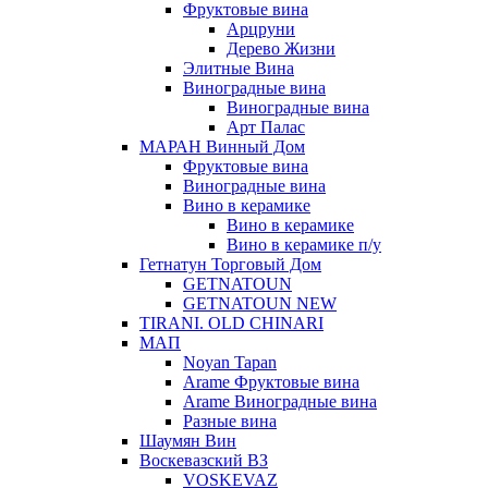
Фруктовые вина
Арцруни
Дерево Жизни
Элитные Вина
Виноградные вина
Виноградные вина
Арт Палас
МАРАН Винный Дом
Фруктовые вина
Виноградные вина
Вино в керамике
Вино в керамике
Вино в керамике п/у
Гетнатун Торговый Дом
GETNATOUN
GETNATOUN NEW
TIRANI. OLD CHINARI
МАП
Noyan Tapan
Arame Фруктовые вина
Arame Виноградные вина
Разные вина
Шаумян Вин
Воскевазский ВЗ
VOSKEVAZ