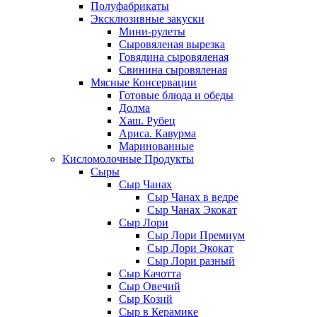
Полуфабрикаты
Эксклюзивные закуски
Мини-рулеты
Сыровяленая вырезка
Говядина сыровяленая
Свинина сыровяленая
Мясные Консервации
Готовые блюда и обеды
Долма
Хаш. Рубец
Ариса. Кавурма
Маринованные
Кисломолочные Продукты
Сыры
Сыр Чанах
Сыр Чанах в ведре
Сыр Чанах Экокат
Сыр Лори
Сыр Лори Премиум
Сыр Лори Экокат
Сыр Лори разный
Сыр Качотта
Сыр Овечий
Сыр Козий
Сыр в Керамике