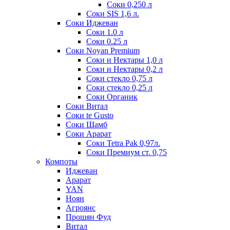
Соки 0,250 л
Соки SIS 1,6 л.
Соки Иджеван
Соки 1.0 л
Соки 0.25 л
Соки Noyan Premium
Соки и Нектары 1,0 л
Соки и Нектары 0,2 л
Соки стекло 0,75 л
Соки стекло 0,25 л
Соки Органик
Соки Витал
Соки te Gusto
Соки Шамб
Соки Арарат
Соки Tetra Pak 0,97л.
Соки Премиум ст. 0,75
Компоты
Иджеван
Арарат
YAN
Ноян
Агроянс
Прошян Фуд
Витал