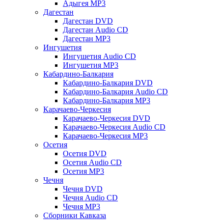
Адыгея MP3
Дагестан
Дагестан DVD
Дагестан Audio CD
Дагестан MP3
Ингушетия
Ингушетия Audio CD
Ингушетия MP3
Кабардино-Балкария
Кабардино-Балкария DVD
Кабардино-Балкария Audio CD
Кабардино-Балкария MP3
Карачаево-Черкесия
Карачаево-Черкесия DVD
Карачаево-Черкесия Audio CD
Карачаево-Черкесия MP3
Осетия
Осетия DVD
Осетия Audio CD
Осетия MP3
Чечня
Чечня DVD
Чечня Audio CD
Чечня MP3
Сборники Кавказа