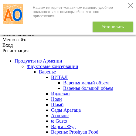
Нашим интернет-магазином намного удобнее
+7 (495) 646-888-1
пользоваться с помощью бесплатного
приложения!
В корзине
0
товаров
Установить
x
Меню каталога
Меню сайта
Вход
Регистрация
Продукты из Армении
Фруктовые консервации
Варенье
ВИТАЛ
Варенья малый объем
Варенья большой объем
Иджеван
Ноян
Шамб
Сады Арагаца
Агроянс
te Gusto
Варга - Фуд
Варенье Proshyan Food