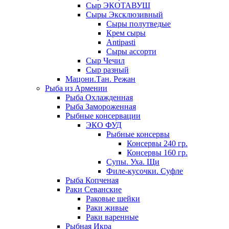
Сыр ЭКОТАВУШ
Сыры Эксклюзивный
Сыры полутведые
Крем сыры
Antipasti
Сыры ассорти
Сыр Чечил
Сыр разный
Мацони.Тан. Режан
Рыба из Армении
Рыба Охлажденная
Рыба Замороженная
Рыбные консервации
ЭКО ФУД
Рыбные консервы
Консервы 240 гр.
Консервы 160 гр.
Супы. Уха. Щи
Филе-кусочки. Суфле
Рыба Копченая
Раки Севанские
Раковые шейки
Раки живые
Раки варенные
Рыбная Икра