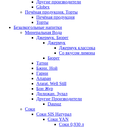
Другие производители
Globex
Печёная продукция. Торты
Печёная продукция
Торты
Безалкогольные напитки
Минеральная Вода
Джермук. Бюрег
Джермук
Джермук классика
Со вкусом лимона
Бюрег
Татни
Бжни. Ной
Гарни
Апаран
Ararat. Well Still
Бон Жур
Дилижан. Зулал
Другие Производители
Dausuz
Соки
Соки SIS Натурал
Соки YAN
Соки 0,930 л