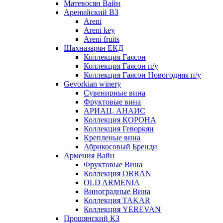
Матевосян Вайн
Аренийский ВЗ
Areni
Areni key
Areni fruits
Шахназарян ЕКД
Коллекция Гаясон
Коллекция Гаясон п/у
Коллекция Гаясон Новогодняя п/у
Gevorkian winery
Сувенирные вина
Фруктовые вина
АРИАЦ. АНАИС
Коллекция КОРОНА
Коллекция Геворкян
Крепленые вина
Абрикосовый Бренди
Армения Вайн
Фруктовые Вина
Коллекция ORRAN
OLD ARMENIA
Виноградные Вина
Коллекция TAKAR
Коллекция YEREVAN
Прошянский КЗ