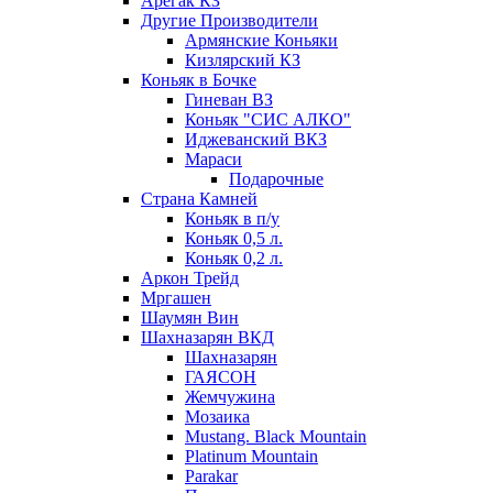
Арегак КЗ
Другие Производители
Армянские Коньяки
Кизлярский КЗ
Коньяк в Бочке
Гиневан ВЗ
Коньяк "СИС АЛКО"
Иджеванский ВКЗ
Мараси
Подарочные
Страна Камней
Коньяк в п/у
Коньяк 0,5 л.
Коньяк 0,2 л.
Аркон Трейд
Мргашен
Шаумян Вин
Шахназарян ВКД
Шахназарян
ГАЯСОН
Жемчужина
Мозаика
Mustang. Black Mountain
Platinum Mountain
Parakar