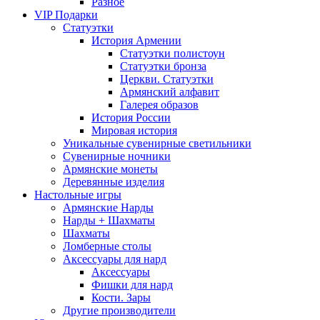
Разное
VIP Подарки
Статуэтки
История Армении
Статуэтки полистоун
Статуэтки бронза
Церкви. Статуэтки
Армянский алфавит
Галерея образов
История России
Мировая история
Уникальные сувенирные светильники
Сувенирные ночники
Армянские монеты
Деревянные изделия
Настольные игры
Армянские Нарды
Нарды + Шахматы
Шахматы
Ломберные столы
Аксессуары для нард
Аксессуары
Фишки для нард
Кости. Зары
Другие производители