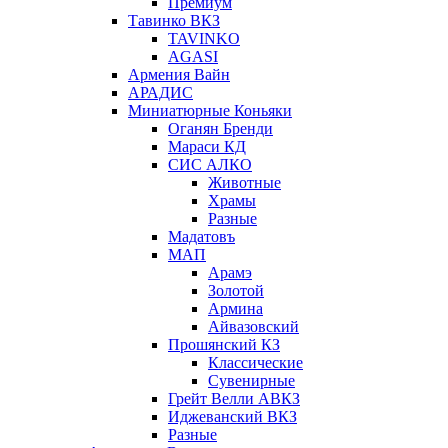
Премиум
Тавинко ВКЗ
TAVINKO
AGASI
Армения Вайн
АРАДИС
Миниатюрные Коньяки
Оганян Бренди
Мараси КД
СИС АЛКО
Животные
Храмы
Разные
Мадатовъ
МАП
Арамэ
Золотой
Армина
Айвазовский
Прошянский КЗ
Классические
Сувенирные
Грейт Велли АВКЗ
Иджеванский ВКЗ
Разные