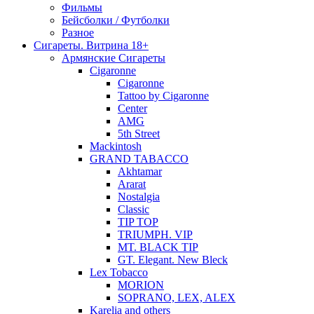
Фильмы
Бейсболки / Футболки
Разное
Сигареты. Витрина 18+
Армянские Сигареты
Cigaronne
Cigaronne
Tattoo by Cigaronne
Center
AMG
5th Street
Mackintosh
GRAND TABACCO
Akhtamar
Ararat
Nostalgia
Classic
TIP TOP
TRIUMPH. VIP
MT. BLACK TIP
GT. Elegant. New Bleck
Lex Tobacco
MORION
SOPRANO, LEX, ALEX
Karelia and others