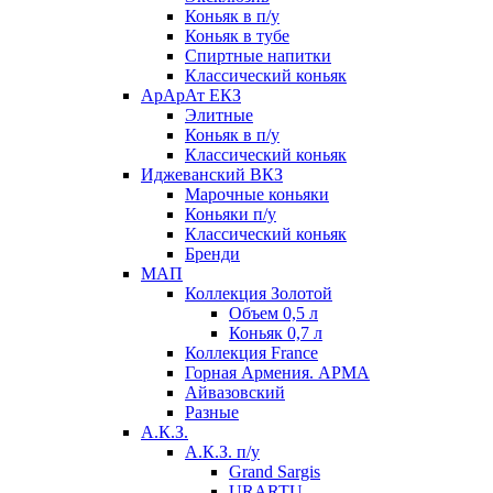
Коньяк в п/у
Коньяк в тубе
Спиртные напитки
Классический коньяк
АрАрАт ЕКЗ
Элитные
Коньяк в п/у
Классический коньяк
Иджеванский ВКЗ
Марочные коньяки
Коньяки п/у
Классический коньяк
Бренди
МАП
Коллекция Золотой
Объем 0,5 л
Коньяк 0,7 л
Коллекция France
Горная Армения. АРМА
Айвазовский
Разные
А.К.З.
А.К.З. п/у
Grand Sargis
URARTU