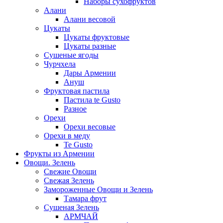
Наборы сухофруктов
Алани
Алани весовой
Цукаты
Цукаты фруктовые
Цукаты разные
Сушеные ягоды
Чурчхела
Дары Армении
Ануш
Фруктовая пастила
Пастила te Gusto
Разное
Орехи
Орехи весовые
Орехи в меду
Te Gusto
Фрукты из Армении
Овощи. Зелень
Свежие Овощи
Свежая Зелень
Замороженные Овощи и Зелень
Тамара фрут
Сушеная Зелень
АРМЧАЙ