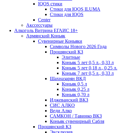
IQOS стики
Стики для IQOS ILUMA
Стики для IQOS
Сenter
Акссессуары
Алкоголь Витрина ЕГАИС 18+
Армянский Коньяк
Сувенирные Коньяки
Символы Нового 2026 Года
Прошянский КЗ
Элитные
Коньяк 5 лет 0,5 л., 0,33 л
Коньяк 5 лет 0,18 л., 0,25 л.
Коньяк 7 лет 0,5 л., 0,33 л
Шахназарян ВКД
Коньяк 0,5 л
Коньяк 0,25 л
Коньяк 0,70 л
Иджеванский ВКЗ
СИС АЛКО
Веди Алко
САМКОН / Тавинко ВКЗ
Коньяк сувенирный Сабля
Прошянский КЗ
Эксклюзив