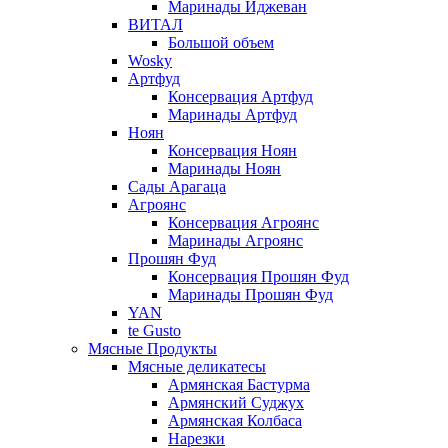
Маринады Иджеван
ВИТАЛ
Большой объем
Wosky
Артфуд
Консервация Артфуд
Маринады Артфуд
Ноян
Консервация Ноян
Маринады Ноян
Сады Арагаца
Агроянс
Консервация Агроянс
Маринады Агроянс
Прошян Фуд
Консервация Прошян Фуд
Маринады Прошян Фуд
YAN
te Gusto
Мясные Продукты
Мясные деликатесы
Армянская Бастурма
Армянский Суджух
Армянская Колбаса
Нарезки