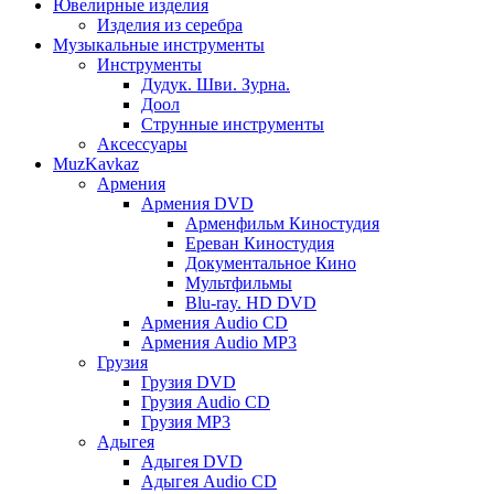
Ювелирные изделия
Изделия из серебра
Музыкальные инструменты
Инструменты
Дудук. Шви. Зурна.
Доол
Струнные инструменты
Аксессуары
MuzKavkaz
Армения
Армения DVD
Арменфильм Киностудия
Ереван Киностудия
Документальное Кино
Мультфильмы
Blu-ray. HD DVD
Армения Audio CD
Армения Audio MP3
Грузия
Грузия DVD
Грузия Audio CD
Грузия MP3
Адыгея
Адыгея DVD
Адыгея Audio CD