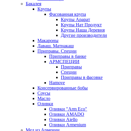
Бакалея
Крупы
Фасованная крупа
Крупы Арарат
Крупы Нат Продукт
Крупы Наша Деревня
Другие производители
Макароны
Лаваш. Матнакаш
Приправы. Специи
Приправы в банке
АРМСПЕЦИИ
Приправы
Специи
Приправы в фасовке
Hamove
Консервированные бобы
Соусы
Масло
Оливки
Оливки "Arm Eco"
Оливки AMADO
Оливки Aiello
Оливки Armenium
Мед из Армении