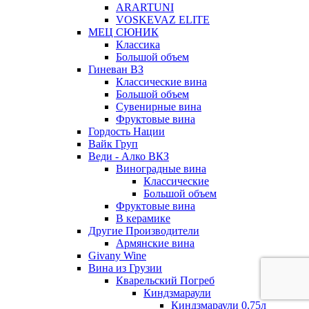
ARARTUNI
VOSKEVAZ ELITE
МЕЦ СЮНИК
Классика
Большой объем
Гиневан ВЗ
Классические вина
Большой объем
Сувенирные вина
Фруктовые вина
Гордость Нации
Вайк Груп
Веди - Алко ВКЗ
Виноградные вина
Классические
Большой объем
Фруктовые вина
В керамике
Другие Производители
Армянские вина
Givany Wine
Вина из Грузии
Кварельский Погреб
Киндзмараули
Киндзмараули 0,75л