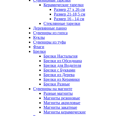
Сувенирные тарелки
Керамические тарелки
Размер 27 х 26 см
Размер 21-18,5 см
Размер 16 - 14 см
Стеклянные тарелки
Деревянные панно
Сувениры из гипса
Куклы
Сувениры из туфа
Флаги
Брелки
Брелки Настальгия
Брелки из Обсидиана
Брелки для Водителя
Брелки с Буквами
Брелки из Дерева
Брелки из Керамики
Брелки Разные
Сувениры на магните
Разные магниты
Магниты резиновые
Магниты акриловые
Магниты закатные
Магниты керамические