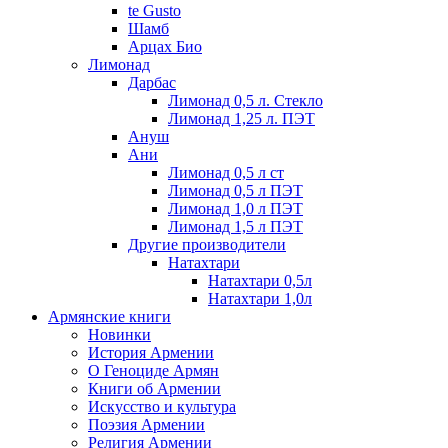
te Gusto
Шамб
Арцах Био
Лимонад
Дарбас
Лимонад 0,5 л. Стекло
Лимонад 1,25 л. ПЭТ
Ануш
Ани
Лимонад 0,5 л ст
Лимонад 0,5 л ПЭТ
Лимонад 1,0 л ПЭТ
Лимонад 1,5 л ПЭТ
Другие производители
Натахтари
Натахтари 0,5л
Натахтари 1,0л
Армянские книги
Новинки
История Армении
О Геноциде Армян
Книги об Армении
Иcкусство и культура
Поэзия Армении
Религия Армении