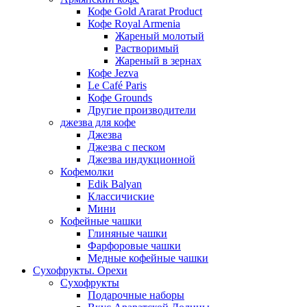
Кофе Gold Ararat Product
Кофе Royal Armenia
Жареный молотый
Растворимый
Жареный в зернах
Кофе Jezva
Le Café Paris
Кофе Grounds
Другие производители
джезва для кофе
Джезва
Джезва с песком
Джезва индукционной
Кофемолки
Edik Balyan
Классичиские
Мини
Кофейные чашки
Глиняные чашки
Фарфоровые чашки
Медные кофейные чашки
Сухофрукты. Орехи
Сухофрукты
Подарочные наборы