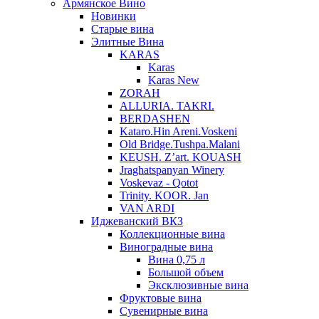
Армянское Вино
Новинки
Старые вина
Элитные Вина
KARAS
Karas
Karas New
ZORAH
ALLURIA. TAKRI.
BERDASHEN
Kataro.Hin Areni.Voskeni
Old Bridge.Tushpa.Malani
KEUSH. Z’art. KOUASH
Jraghatspanyan Winery
Voskevaz - Qotot
Trinity. KOOR. Jan
VAN ARDI
Иджеванский ВКЗ
Коллекционные вина
Виноградные вина
Вина 0,75 л
Большой объем
Эксклюзивные вина
Фруктовые вина
Cувенирные вина