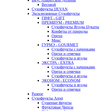
Вкус Араратской Долины
Весовой
Сухофрукты IJEVAN
Эксклюзивные Сухофрукты
ГИФТ - GIFT
ПРЕМИУМ - PREMIUM
Сухофрукты Ягоды Цукаты
Конфеты от природы
Орехи
Микс
ГУРМЭ - GOURMET
Сухофрукты с начинками
Орехи и семечки
Сухофрукты и ягоды
ЭКСТРА - EXTRA
Сухофрукты с начинками
Орехи и семечки
Сухофрукты и ягоды
ЭКОНОМ - ECONOM
Сухофрукты и ягоды
Орехи и семечки
Разное
Сухофрукты Aregi
Сушеные фрукты
Фруктовые Чипсы