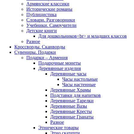
Армянские классики
Исторические романы
Публицистика
Словари. Разговорники
Учебники. Самоучители
Детские книги
Для дошкольников<br> и младших классов
Разное
Кроссворды. Сканворды
Сувениры. Подарки
Подарки – Армения
Подарочные монеты
Деревянные изделия
Деревянные часы
Часы настольные
Часы настенные
Деревянные Храмы
Подставки для напитков
Деревянные Тарелки
Деревянные Вазы
Деревянные Кресты
Деревянные Гранаты
Разное
Этнические товары
Этно скатерти