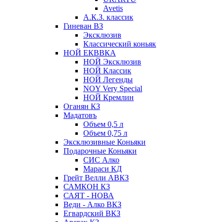
Avetis
А.К.З. классик
Гиневан ВЗ
Эксклюзив
Классический коньяк
НОЙ ЕКВВКА
НОЙ Эксклюзив
НОЙ Классик
НОЙ Легенды
NOY Very Speсial
НОЙ Кремлин
Оганян КЗ
Мадатовъ
Объем 0,5 л
Объем 0,75 л
Эксклюзивные Коньяки
Подарочные Коньяки
СИС Алко
Мараси КД
Грейт Велли АВКЗ
САМКОН КЗ
САЯТ - НОВА
Веди - Алко ВКЗ
Егвардский ВКЗ