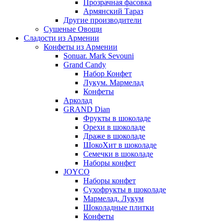
Прозрачная фасовка
Армянский Тараз
Другие производители
Сушеные Овощи
Сладости из Армении
Конфеты из Армении
Sonuar. Mark Sevouni
Grand Candy
Набор Конфет
Лукум. Мармелад
Конфеты
Арколад
GRAND Dian
Фрукты в шоколаде
Орехи в шоколаде
Драже в шоколаде
ШокоХит в шоколаде
Семечки в шоколаде
Наборы конфет
JOYCO
Наборы конфет
Сухофрукты в шоколаде
Мармелад. Лукум
Шоколадные плитки
Конфеты