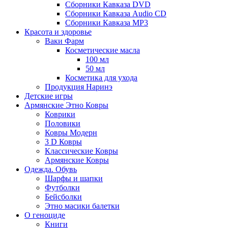
Сборники Кавказа DVD
Сборники Кавказа Audio CD
Сборники Кавказа MP3
Красота и здоровье
Ваки Фарм
Косметические масла
100 мл
50 мл
Косметика для ухода
Продукция Наринэ
Детские игры
Армянские Этно Ковры
Коврики
Половики
Ковры Модерн
3 D Ковры
Классические Ковры
Армянские Ковры
Одежда. Обувь
Шарфы и шапки
Футболки
Бейсболки
Этно масики балетки
О геноциде
Книги