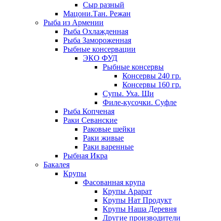
Сыр разный
Мацони.Тан. Режан
Рыба из Армении
Рыба Охлажденная
Рыба Замороженная
Рыбные консервации
ЭКО ФУД
Рыбные консервы
Консервы 240 гр.
Консервы 160 гр.
Супы. Уха. Щи
Филе-кусочки. Суфле
Рыба Копченая
Раки Севанские
Раковые шейки
Раки живые
Раки варенные
Рыбная Икра
Бакалея
Крупы
Фасованная крупа
Крупы Арарат
Крупы Нат Продукт
Крупы Наша Деревня
Другие производители