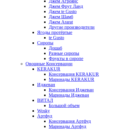
Джем Агроянс
Джем Фрут Ланд
Джем te Gusto
Джем Шамб
Джем Ararat
Другие производители
Ягоды протёртые
te Gusto
Сиропы
Дошаб
Разные сиропы
Фрукты в сиропе
Овощные Консервации
KERAKUR
Консервация KERAKUR
Маринады KERAKUR
Иджеван
Консервация Иджеван
Маринады Иджеван
ВИТАЛ
Большой объем
Wosky
Артфуд
Консервация Артфуд
Маринады Артфуд