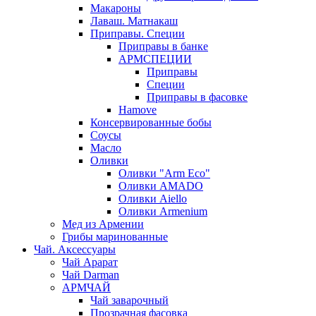
Макароны
Лаваш. Матнакаш
Приправы. Специи
Приправы в банке
АРМСПЕЦИИ
Приправы
Специи
Приправы в фасовке
Hamove
Консервированные бобы
Соусы
Масло
Оливки
Оливки "Arm Eco"
Оливки AMADO
Оливки Aiello
Оливки Armenium
Мед из Армении
Грибы маринованные
Чай. Аксессуары
Чай Арарат
Чай Darman
АРМЧАЙ
Чай заварочный
Прозрачная фасовка