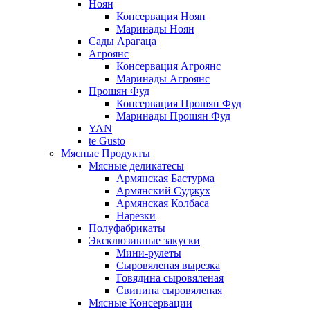
Ноян
Консервация Ноян
Маринады Ноян
Сады Арагаца
Агроянс
Консервация Агроянс
Маринады Агроянс
Прошян Фуд
Консервация Прошян Фуд
Маринады Прошян Фуд
YAN
te Gusto
Мясные Продукты
Мясные деликатесы
Армянская Бастурма
Армянский Суджух
Армянская Колбаса
Нарезки
Полуфабрикаты
Эксклюзивные закуски
Мини-рулеты
Сыровяленая вырезка
Говядина сыровяленая
Свинина сыровяленая
Мясные Консервации