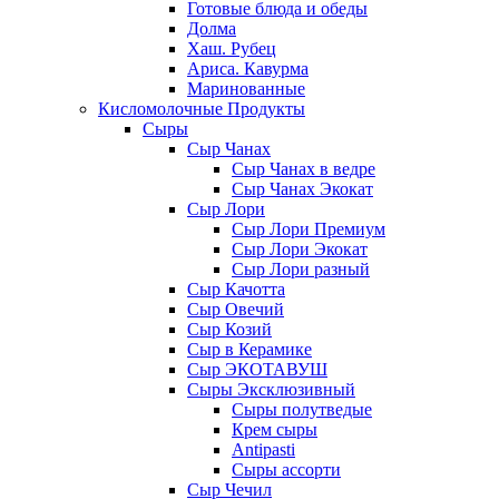
Готовые блюда и обеды
Долма
Хаш. Рубец
Ариса. Кавурма
Маринованные
Кисломолочные Продукты
Сыры
Сыр Чанах
Сыр Чанах в ведре
Сыр Чанах Экокат
Сыр Лори
Сыр Лори Премиум
Сыр Лори Экокат
Сыр Лори разный
Сыр Качотта
Сыр Овечий
Сыр Козий
Сыр в Керамике
Сыр ЭКОТАВУШ
Сыры Эксклюзивный
Сыры полутведые
Крем сыры
Antipasti
Сыры ассорти
Сыр Чечил