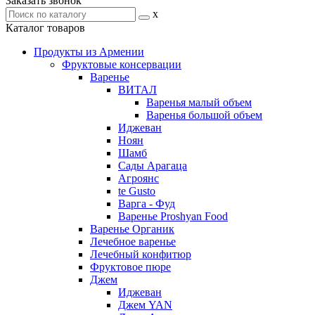
Заказать звонок
x
Каталог товаров
Продукты из Армении
Фруктовые консервации
Варенье
ВИТАЛ
Варенья малый объем
Варенья большой объем
Иджеван
Ноян
Шамб
Сады Арагаца
Агроянс
te Gusto
Варга - Фуд
Варенье Proshyan Food
Варенье Органик
Лечебное варенье
Лечебный конфитюр
Фруктовое пюре
Джем
Иджеван
Джем YAN