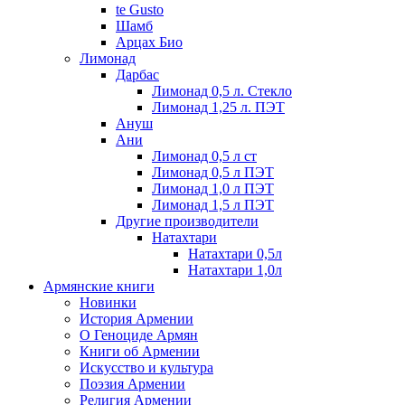
te Gusto
Шамб
Арцах Био
Лимонад
Дарбас
Лимонад 0,5 л. Стекло
Лимонад 1,25 л. ПЭТ
Ануш
Ани
Лимонад 0,5 л ст
Лимонад 0,5 л ПЭТ
Лимонад 1,0 л ПЭТ
Лимонад 1,5 л ПЭТ
Другие производители
Натахтари
Натахтари 0,5л
Натахтари 1,0л
Армянские книги
Новинки
История Армении
О Геноциде Армян
Книги об Армении
Иcкусство и культура
Поэзия Армении
Религия Армении