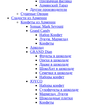
Прозрачная фасовка
Армянский Тараз
Другие производители
Сушеные Овощи
Сладости из Армении
Конфеты из Армении
Sonuar. Mark Sevouni
Grand Candy
Набор Конфет
Лукум. Мармелад
Конфеты
Арколад
GRAND Dian
Фрукты в шоколаде
Орехи в шоколаде
Драже в шоколаде
ШокоХит в шоколаде
Семечки в шоколаде
Наборы конфет
JOYCO
Наборы конфет
Сухофрукты в шоколаде
Мармелад. Лукум
Шоколадные плитки
Конфеты