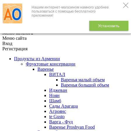
Нашим интернет-магазином намного удобнее
+7 (495) 646-888-1
пользоваться с помощью бесплатного
приложения!
В корзине
0
товаров
Установить
x
Меню каталога
Меню сайта
Вход
Регистрация
Продукты из Армении
Фруктовые консервации
Варенье
ВИТАЛ
Варенья малый объем
Варенья большой объем
Иджеван
Ноян
Шамб
Сады Арагаца
Агроянс
te Gusto
Варга - Фуд
Варенье Proshyan Food