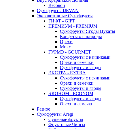
Вкус Араратской Долины
Весовой
Сухофрукты IJEVAN
Эксклюзивные Сухофрукты
ГИФТ - GIFT
ПРЕМИУМ - PREMIUM
Сухофрукты Ягоды Цукаты
Конфеты от природы
Орехи
Микс
ГУРМЭ - GOURMET
Сухофрукты с начинками
Орехи и семечки
Сухофрукты и ягоды
ЭКСТРА - EXTRA
Сухофрукты с начинками
Орехи и семечки
Сухофрукты и ягоды
ЭКОНОМ - ECONOM
Сухофрукты и ягоды
Орехи и семечки
Разное
Сухофрукты Aregi
Сушеные фрукты
Фруктовые Чипсы