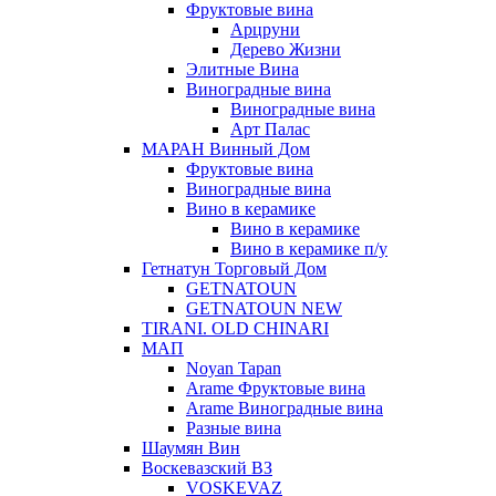
Фруктовые вина
Арцруни
Дерево Жизни
Элитные Вина
Виноградные вина
Виноградные вина
Арт Палас
МАРАН Винный Дом
Фруктовые вина
Виноградные вина
Вино в керамике
Вино в керамике
Вино в керамике п/у
Гетнатун Торговый Дом
GETNATOUN
GETNATOUN NEW
TIRANI. OLD CHINARI
МАП
Noyan Tapan
Arame Фруктовые вина
Arame Виноградные вина
Разные вина
Шаумян Вин
Воскевазский ВЗ
VOSKEVAZ