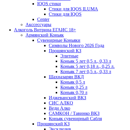
IQOS стики
Стики для IQOS ILUMA
Стики для IQOS
Сenter
Акссессуары
Алкоголь Витрина ЕГАИС 18+
Армянский Коньяк
Сувенирные Коньяки
Символы Нового 2026 Года
Прошянский КЗ
Элитные
Коньяк 5 лет 0,5 л., 0,33 л
Коньяк 5 лет 0,18 л., 0,25 л.
Коньяк 7 лет 0,5 л., 0,33 л
Шахназарян ВКД
Коньяк 0,5 л
Коньяк 0,25 л
Коньяк 0,70 л
Иджеванский ВКЗ
СИС АЛКО
Веди Алко
САМКОН / Тавинко ВКЗ
Коньяк сувенирный Сабля
Прошянский КЗ
Эксклюзив