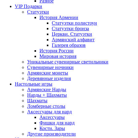
Разное
VIP Подарки
Статуэтки
История Армении
Статуэтки полистоун
Статуэтки бронза
Церкви. Статуэтки
Армянский алфавит
Галерея образов
История России
Мировая история
Уникальные сувенирные светильники
Сувенирные ночники
Армянские монеты
Деревянные изделия
Настольные игры
Армянские Нарды
Нарды + Шахматы
Шахматы
Ломберные столы
Аксессуары для нард
Аксессуары
Фишки для нард
Кости. Зары
Другие производители