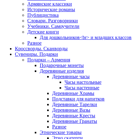
Армянские классики
Исторические романы
Публицистика
Словари. Разговорники
Учебники. Самоучители
Детские книги
Для дошкольников<br> и младших классов
Разное
Кроссворды. Сканворды
Сувениры. Подарки
Подарки – Армения
Подарочные монеты
Деревянные изделия
Деревянные часы
Часы настольные
Часы настенные
Деревянные Храмы
Подставки для напитков
Деревянные Тарелки
Деревянные Вазы
Деревянные Кресты
Деревянные Гранаты
Разное
Этнические товары
Этно скатерти