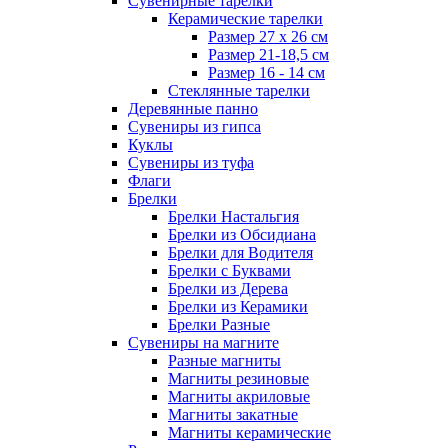
Сувенирные тарелки
Керамические тарелки
Размер 27 х 26 см
Размер 21-18,5 см
Размер 16 - 14 см
Стеклянные тарелки
Деревянные панно
Сувениры из гипса
Куклы
Сувениры из туфа
Флаги
Брелки
Брелки Настальгия
Брелки из Обсидиана
Брелки для Водителя
Брелки с Буквами
Брелки из Дерева
Брелки из Керамики
Брелки Разные
Сувениры на магните
Разные магниты
Магниты резиновые
Магниты акриловые
Магниты закатные
Магниты керамические