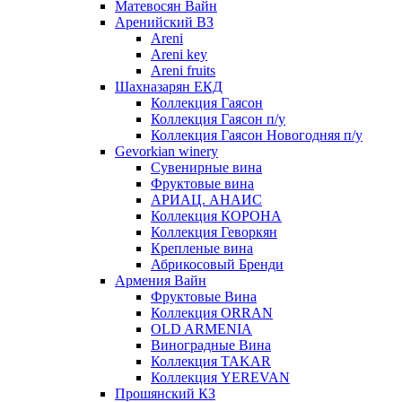
Матевосян Вайн
Аренийский ВЗ
Areni
Areni key
Areni fruits
Шахназарян ЕКД
Коллекция Гаясон
Коллекция Гаясон п/у
Коллекция Гаясон Новогодняя п/у
Gevorkian winery
Сувенирные вина
Фруктовые вина
АРИАЦ. АНАИС
Коллекция КОРОНА
Коллекция Геворкян
Крепленые вина
Абрикосовый Бренди
Армения Вайн
Фруктовые Вина
Коллекция ORRAN
OLD ARMENIA
Виноградные Вина
Коллекция TAKAR
Коллекция YEREVAN
Прошянский КЗ