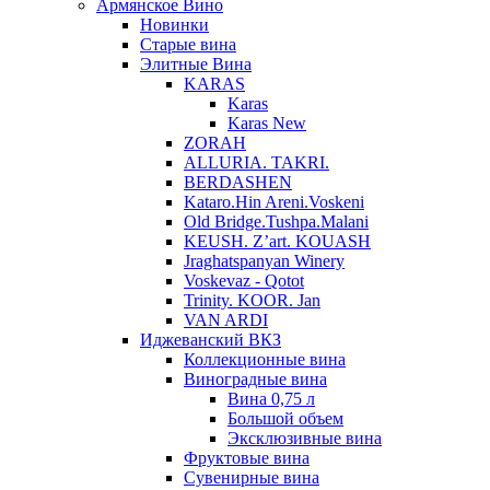
Армянское Вино
Новинки
Старые вина
Элитные Вина
KARAS
Karas
Karas New
ZORAH
ALLURIA. TAKRI.
BERDASHEN
Kataro.Hin Areni.Voskeni
Old Bridge.Tushpa.Malani
KEUSH. Z’art. KOUASH
Jraghatspanyan Winery
Voskevaz - Qotot
Trinity. KOOR. Jan
VAN ARDI
Иджеванский ВКЗ
Коллекционные вина
Виноградные вина
Вина 0,75 л
Большой объем
Эксклюзивные вина
Фруктовые вина
Cувенирные вина