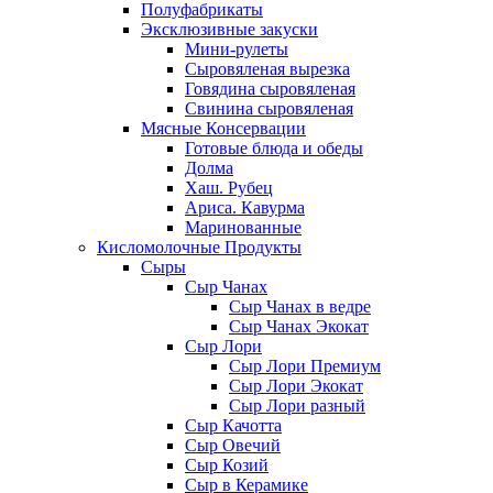
Полуфабрикаты
Эксклюзивные закуски
Мини-рулеты
Сыровяленая вырезка
Говядина сыровяленая
Свинина сыровяленая
Мясные Консервации
Готовые блюда и обеды
Долма
Хаш. Рубец
Ариса. Кавурма
Маринованные
Кисломолочные Продукты
Сыры
Сыр Чанах
Сыр Чанах в ведре
Сыр Чанах Экокат
Сыр Лори
Сыр Лори Премиум
Сыр Лори Экокат
Сыр Лори разный
Сыр Качотта
Сыр Овечий
Сыр Козий
Сыр в Керамике