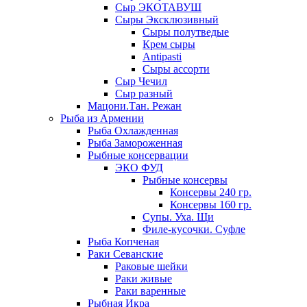
Сыр ЭКОТАВУШ
Сыры Эксклюзивный
Сыры полутведые
Крем сыры
Antipasti
Сыры ассорти
Сыр Чечил
Сыр разный
Мацони.Тан. Режан
Рыба из Армении
Рыба Охлажденная
Рыба Замороженная
Рыбные консервации
ЭКО ФУД
Рыбные консервы
Консервы 240 гр.
Консервы 160 гр.
Супы. Уха. Щи
Филе-кусочки. Суфле
Рыба Копченая
Раки Севанские
Раковые шейки
Раки живые
Раки варенные
Рыбная Икра