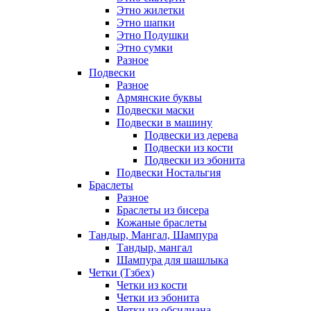
Этно жилетки
Этно шапки
Этно Подушки
Этно сумки
Разное
Подвески
Разное
Армянские буквы
Подвески маски
Подвески в машину
Подвески из дерева
Подвески из кости
Подвески из эбонита
Подвески Ностальгия
Браслеты
Разное
Браслеты из бисера
Кожаные браслеты
Тандыр, Мангал, Шампура
Тандыр, мангал
Шампура для шашлыка
Четки (Тзбех)
Четки из кости
Четки из эбонита
Четки из обсидиана