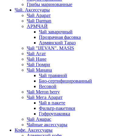
Грибы маринованные
Чай. Аксессуары
Чай Арарат
Чай Darman
АРМЧАЙ
Чай заварочный
Прозрачная фасовка
Армянский Тараз
Чай "IJEVAN". MASIS
Чай Агат
Чай Нане
Чай Гюмри
Чай Манана
Чай травяной
Био-сертифицированный
Весовой
Чай Meron berry
Чай Мега Арарат
Чай в пакете
Фильтр-пакетики
Гофроупаковка
Чай Амарас
Чайные аксессуары
Кофе. Аксессуары
Армянский кофе