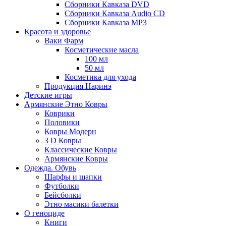
Сборники Кавказа DVD
Сборники Кавказа Audio CD
Сборники Кавказа MP3
Красота и здоровье
Ваки Фарм
Косметические масла
100 мл
50 мл
Косметика для ухода
Продукция Наринэ
Детские игры
Армянские Этно Ковры
Коврики
Половики
Ковры Модерн
3 D Ковры
Классические Ковры
Армянские Ковры
Одежда. Обувь
Шарфы и шапки
Футболки
Бейсболки
Этно масики балетки
О геноциде
Книги