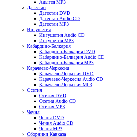
Адыгея MP3
Дагестан
Дагестан DVD
Дагестан Audio CD
Дагестан MP3
Ингушетия
Ингушетия Audio CD
Ингушетия MP3
Кабардино-Балкария
Кабардино-Балкария DVD
Кабардино-Балкария Audio CD
Кабардино-Балкария MP3
Карачаево-Черкесия
Карачаево-Черкесия DVD
Карачаево-Черкесия Audio CD
Карачаево-Черкесия MP3
Осетия
Осетия DVD
Осетия Audio CD
Осетия MP3
Чечня
Чечня DVD
Чечня Audio CD
Чечня MP3
Сборники Кавказа