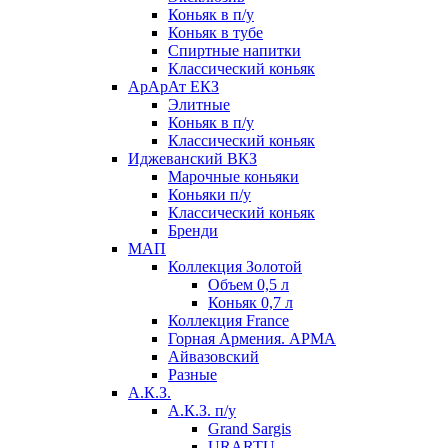
Коньяк в п/у
Коньяк в тубе
Спиртные напитки
Классический коньяк
АрАрАт ЕКЗ
Элитные
Коньяк в п/у
Классический коньяк
Иджеванский ВКЗ
Марочные коньяки
Коньяки п/у
Классический коньяк
Бренди
МАП
Коллекция Золотой
Объем 0,5 л
Коньяк 0,7 л
Коллекция France
Горная Армения. АРМА
Айвазовский
Разные
А.К.З.
А.К.З. п/у
Grand Sargis
URARTU