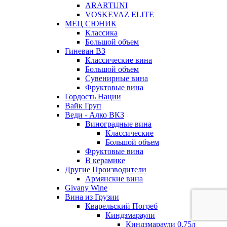
ARARTUNI
VOSKEVAZ ELITE
МЕЦ СЮНИК
Классика
Большой объем
Гиневан ВЗ
Классические вина
Большой объем
Сувенирные вина
Фруктовые вина
Гордость Нации
Вайк Груп
Веди - Алко ВКЗ
Виноградные вина
Классические
Большой объем
Фруктовые вина
В керамике
Другие Производители
Армянские вина
Givany Wine
Вина из Грузии
Кварельский Погреб
Киндзмараули
Киндзмараули 0,75л