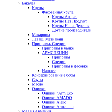
Бакалея
Крупы
Фасованная крупа
Крупы Арарат
Крупы Нат Продукт
Крупы Наша Деревня
Другие производители
Макароны
Лаваш. Матнакаш
Приправы. Специи
Приправы в банке
АРМСПЕЦИИ
Приправы
Специи
Приправы в фасовке
Hamove
Консервированные бобы
Соусы
Масло
Оливки
Оливки "Arm Eco"
Оливки AMADO
Оливки Aiello
Оливки Armenium
Мед из Армении