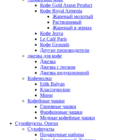
Кофе Gold Ararat Product
Кофе Royal Armenia
Жареный молотый
Растворимый
Жареный в зернах
Кофе Jezva
Le Café Paris
Кофе Grounds
Другие производители
джезва для кофе
Джезва
Джезва с песком
Джезва индукционной
Кофемолки
Edik Balyan
Классичиские
Мини
Кофейные чашки
Глиняные чашки
Фарфоровые чашки
Медные кофейные чашки
Сухофрукты. Орехи
Сухофрукты
Подарочные наборы