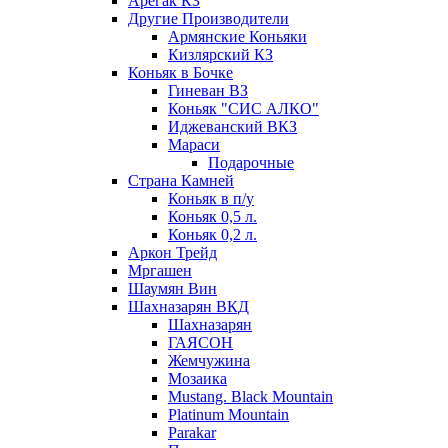
Арегак КЗ
Другие Производители
Армянские Коньяки
Кизлярский КЗ
Коньяк в Бочке
Гиневан ВЗ
Коньяк "СИС АЛКО"
Иджеванский ВКЗ
Мараси
Подарочные
Страна Камней
Коньяк в п/у
Коньяк 0,5 л.
Коньяк 0,2 л.
Аркон Трейд
Мргашен
Шаумян Вин
Шахназарян ВКД
Шахназарян
ГАЯСОН
Жемчужина
Мозаика
Mustang. Black Mountain
Platinum Mountain
Parakar