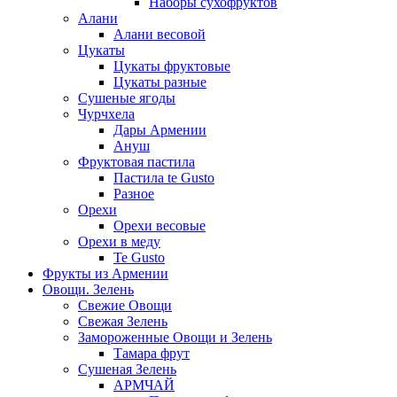
Наборы сухофруктов
Алани
Алани весовой
Цукаты
Цукаты фруктовые
Цукаты разные
Сушеные ягоды
Чурчхела
Дары Армении
Ануш
Фруктовая пастила
Пастила te Gusto
Разное
Орехи
Орехи весовые
Орехи в меду
Te Gusto
Фрукты из Армении
Овощи. Зелень
Свежие Овощи
Свежая Зелень
Замороженные Овощи и Зелень
Тамара фрут
Сушеная Зелень
АРМЧАЙ