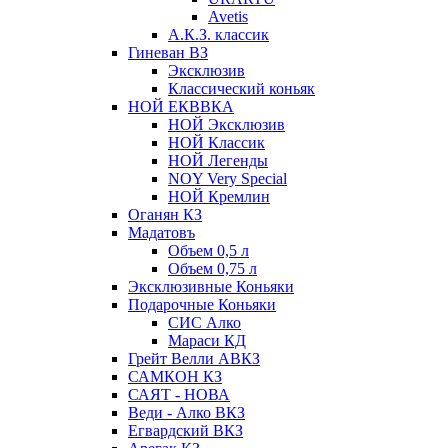
Avetis
А.К.З. классик
Гиневан ВЗ
Эксклюзив
Классический коньяк
НОЙ ЕКВВКА
НОЙ Эксклюзив
НОЙ Классик
НОЙ Легенды
NOY Very Speсial
НОЙ Кремлин
Оганян КЗ
Мадатовъ
Объем 0,5 л
Объем 0,75 л
Эксклюзивные Коньяки
Подарочные Коньяки
СИС Алко
Мараси КД
Грейт Велли АВКЗ
САМКОН КЗ
САЯТ - НОВА
Веди - Алко ВКЗ
Егвардский ВКЗ