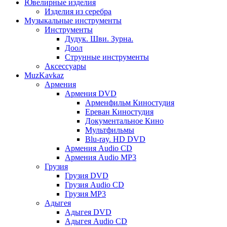
Ювелирные изделия
Изделия из серебра
Музыкальные инструменты
Инструменты
Дудук. Шви. Зурна.
Доол
Струнные инструменты
Аксессуары
MuzKavkaz
Армения
Армения DVD
Арменфильм Киностудия
Ереван Киностудия
Документальное Кино
Мультфильмы
Blu-ray. HD DVD
Армения Audio CD
Армения Audio MP3
Грузия
Грузия DVD
Грузия Audio CD
Грузия MP3
Адыгея
Адыгея DVD
Адыгея Audio CD