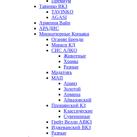
Премиум
Тавинко ВКЗ
TAVINKO
AGASI
Армения Вайн
АРАДИС
Миниатюрные Коньяки
Оганян Бренди
Мараси КД
СИС АЛКО
Животные
Храмы
Разные
Мадатовъ
МАП
Арамэ
Золотой
Армина
Айвазовский
Прошянский КЗ
Классические
Сувенирные
Грейт Велли АВКЗ
Иджеванский ВКЗ
Разные