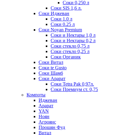
Соки 0,250 л
Соки SIS 1,6 л.
Соки Иджеван
Соки 1.0 л
Соки 0.25 л
Соки Noyan Premium
Соки и Нектары 1,0 л
Соки и Нектары 0,2 л
Соки стекло 0,75 л
Соки стекло 0,25 л
Соки Органик
Соки Витал
Соки te Gusto
Соки Шамб
Соки Арарат
Соки Tetra Pak 0,97л.
Соки Премиум ст. 0,75
Компоты
Иджеван
Арарат
YAN
Ноян
Агроянс
Прошян Фуд
Витал