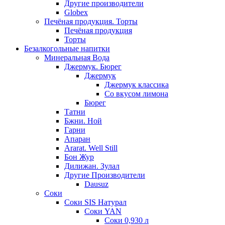
Другие производители
Globex
Печёная продукция. Торты
Печёная продукция
Торты
Безалкогольные напитки
Минеральная Вода
Джермук. Бюрег
Джермук
Джермук классика
Со вкусом лимона
Бюрег
Татни
Бжни. Ной
Гарни
Апаран
Ararat. Well Still
Бон Жур
Дилижан. Зулал
Другие Производители
Dausuz
Соки
Соки SIS Натурал
Соки YAN
Соки 0,930 л