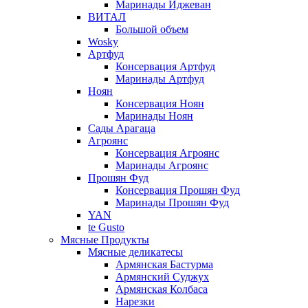
Маринады Иджеван
ВИТАЛ
Большой объем
Wosky
Артфуд
Консервация Артфуд
Маринады Артфуд
Ноян
Консервация Ноян
Маринады Ноян
Сады Арагаца
Агроянс
Консервация Агроянс
Маринады Агроянс
Прошян Фуд
Консервация Прошян Фуд
Маринады Прошян Фуд
YAN
te Gusto
Мясные Продукты
Мясные деликатесы
Армянская Бастурма
Армянский Суджух
Армянская Колбаса
Нарезки