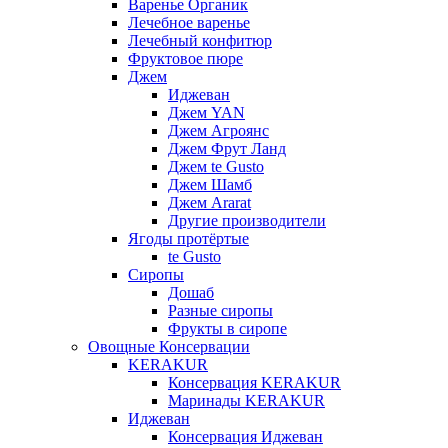
Варенье Органик
Лечебное варенье
Лечебный конфитюр
Фруктовое пюре
Джем
Иджеван
Джем YAN
Джем Агроянс
Джем Фрут Ланд
Джем te Gusto
Джем Шамб
Джем Ararat
Другие производители
Ягоды протёртые
te Gusto
Сиропы
Дошаб
Разные сиропы
Фрукты в сиропе
Овощные Консервации
KERAKUR
Консервация KERAKUR
Маринады KERAKUR
Иджеван
Консервация Иджеван