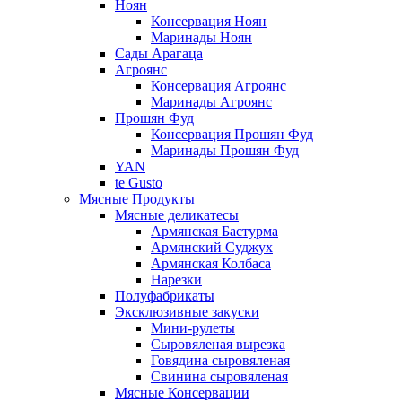
Ноян
Консервация Ноян
Маринады Ноян
Сады Арагаца
Агроянс
Консервация Агроянс
Маринады Агроянс
Прошян Фуд
Консервация Прошян Фуд
Маринады Прошян Фуд
YAN
te Gusto
Мясные Продукты
Мясные деликатесы
Армянская Бастурма
Армянский Суджух
Армянская Колбаса
Нарезки
Полуфабрикаты
Эксклюзивные закуски
Мини-рулеты
Сыровяленая вырезка
Говядина сыровяленая
Свинина сыровяленая
Мясные Консервации