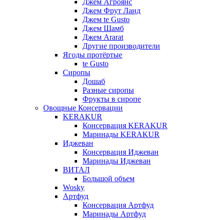
Джем Агроянс
Джем Фрут Ланд
Джем te Gusto
Джем Шамб
Джем Ararat
Другие производители
Ягоды протёртые
te Gusto
Сиропы
Дошаб
Разные сиропы
Фрукты в сиропе
Овощные Консервации
KERAKUR
Консервация KERAKUR
Маринады KERAKUR
Иджеван
Консервация Иджеван
Маринады Иджеван
ВИТАЛ
Большой объем
Wosky
Артфуд
Консервация Артфуд
Маринады Артфуд