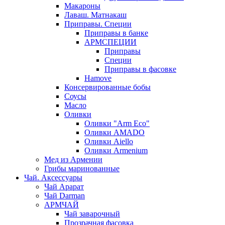
Макароны
Лаваш. Матнакаш
Приправы. Специи
Приправы в банке
АРМСПЕЦИИ
Приправы
Специи
Приправы в фасовке
Hamove
Консервированные бобы
Соусы
Масло
Оливки
Оливки "Arm Eco"
Оливки AMADO
Оливки Aiello
Оливки Armenium
Мед из Армении
Грибы маринованные
Чай. Аксессуары
Чай Арарат
Чай Darman
АРМЧАЙ
Чай заварочный
Прозрачная фасовка