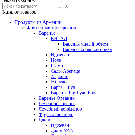
Заказать звонок
x
Каталог товаров
Продукты из Армении
Фруктовые консервации
Варенье
ВИТАЛ
Варенья малый объем
Варенья большой объем
Иджеван
Ноян
Шамб
Сады Арагаца
Агроянс
te Gusto
Варга - Фуд
Варенье Proshyan Food
Варенье Органик
Лечебное варенье
Лечебный конфитюр
Фруктовое пюре
Джем
Иджеван
Джем YAN