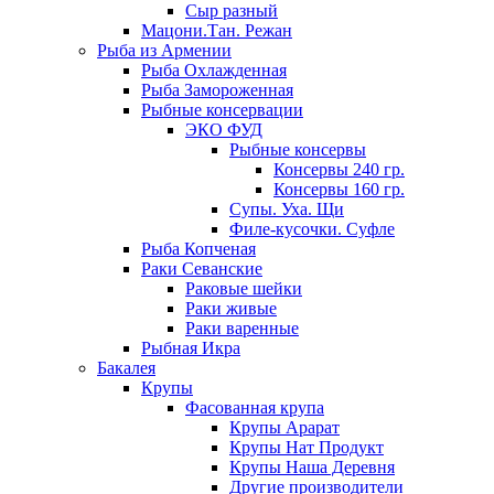
Сыр разный
Мацони.Тан. Режан
Рыба из Армении
Рыба Охлажденная
Рыба Замороженная
Рыбные консервации
ЭКО ФУД
Рыбные консервы
Консервы 240 гр.
Консервы 160 гр.
Супы. Уха. Щи
Филе-кусочки. Суфле
Рыба Копченая
Раки Севанские
Раковые шейки
Раки живые
Раки варенные
Рыбная Икра
Бакалея
Крупы
Фасованная крупа
Крупы Арарат
Крупы Нат Продукт
Крупы Наша Деревня
Другие производители