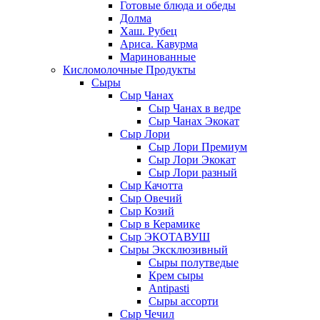
Готовые блюда и обеды
Долма
Хаш. Рубец
Ариса. Кавурма
Маринованные
Кисломолочные Продукты
Сыры
Сыр Чанах
Сыр Чанах в ведре
Сыр Чанах Экокат
Сыр Лори
Сыр Лори Премиум
Сыр Лори Экокат
Сыр Лори разный
Сыр Качотта
Сыр Овечий
Сыр Козий
Сыр в Керамике
Сыр ЭКОТАВУШ
Сыры Эксклюзивный
Сыры полутведые
Крем сыры
Antipasti
Сыры ассорти
Сыр Чечил