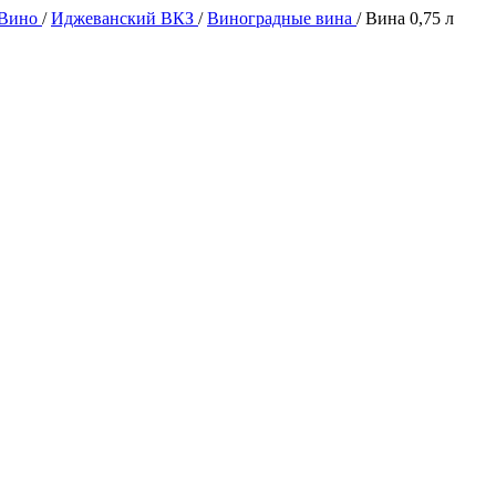
 Вино
/
Иджеванский ВКЗ
/
Виноградные вина
/
Вина 0,75 л