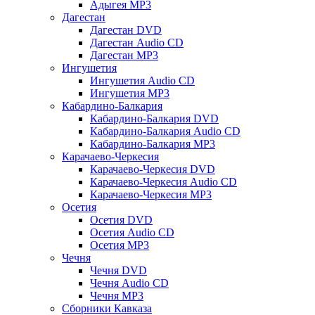
Адыгея MP3
Дагестан
Дагестан DVD
Дагестан Audio CD
Дагестан MP3
Ингушетия
Ингушетия Audio CD
Ингушетия MP3
Кабардино-Балкария
Кабардино-Балкария DVD
Кабардино-Балкария Audio CD
Кабардино-Балкария MP3
Карачаево-Черкесия
Карачаево-Черкесия DVD
Карачаево-Черкесия Audio CD
Карачаево-Черкесия MP3
Осетия
Осетия DVD
Осетия Audio CD
Осетия MP3
Чечня
Чечня DVD
Чечня Audio CD
Чечня MP3
Сборники Кавказа