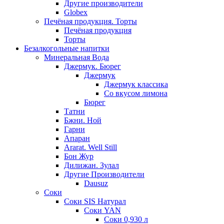
Другие производители
Globex
Печёная продукция. Торты
Печёная продукция
Торты
Безалкогольные напитки
Минеральная Вода
Джермук. Бюрег
Джермук
Джермук классика
Со вкусом лимона
Бюрег
Татни
Бжни. Ной
Гарни
Апаран
Ararat. Well Still
Бон Жур
Дилижан. Зулал
Другие Производители
Dausuz
Соки
Соки SIS Натурал
Соки YAN
Соки 0,930 л