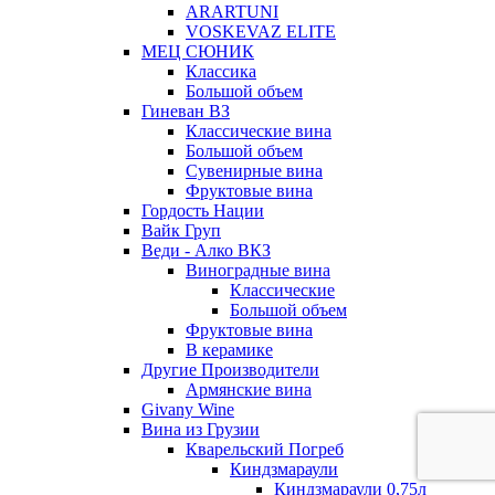
ARARTUNI
VOSKEVAZ ELITE
МЕЦ СЮНИК
Классика
Большой объем
Гиневан ВЗ
Классические вина
Большой объем
Сувенирные вина
Фруктовые вина
Гордость Нации
Вайк Груп
Веди - Алко ВКЗ
Виноградные вина
Классические
Большой объем
Фруктовые вина
В керамике
Другие Производители
Армянские вина
Givany Wine
Вина из Грузии
Кварельский Погреб
Киндзмараули
Киндзмараули 0,75л