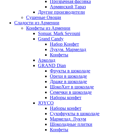
Прозрачная фасовка
Армянский Тараз
Другие производители
Сушеные Овощи
Сладости из Армении
Конфеты из Армении
Sonuar. Mark Sevouni
Grand Candy
Набор Конфет
Лукум. Мармелад
Конфеты
Арколад
GRAND Dian
Фрукты в шоколаде
Орехи в шоколаде
Драже в шоколаде
ШокоХит в шоколаде
Семечки в шоколаде
Наборы конфет
JOYCO
Наборы конфет
Сухофрукты в шоколаде
Мармелад. Лукум
Шоколадные плитки
Конфеты