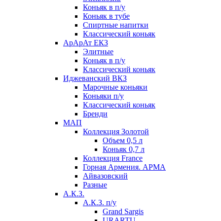
Коньяк в п/у
Коньяк в тубе
Спиртные напитки
Классический коньяк
АрАрАт ЕКЗ
Элитные
Коньяк в п/у
Классический коньяк
Иджеванский ВКЗ
Марочные коньяки
Коньяки п/у
Классический коньяк
Бренди
МАП
Коллекция Золотой
Объем 0,5 л
Коньяк 0,7 л
Коллекция France
Горная Армения. АРМА
Айвазовский
Разные
А.К.З.
А.К.З. п/у
Grand Sargis
URARTU