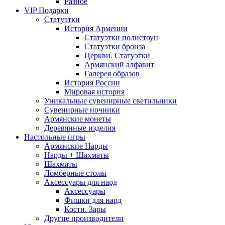
Разное
VIP Подарки
Статуэтки
История Армении
Статуэтки полистоун
Статуэтки бронза
Церкви. Статуэтки
Армянский алфавит
Галерея образов
История России
Мировая история
Уникальные сувенирные светильники
Сувенирные ночники
Армянские монеты
Деревянные изделия
Настольные игры
Армянские Нарды
Нарды + Шахматы
Шахматы
Ломберные столы
Аксессуары для нард
Аксессуары
Фишки для нард
Кости. Зары
Другие производители