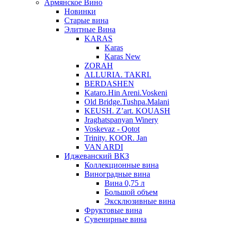
Армянское Вино
Новинки
Старые вина
Элитные Вина
KARAS
Karas
Karas New
ZORAH
ALLURIA. TAKRI.
BERDASHEN
Kataro.Hin Areni.Voskeni
Old Bridge.Tushpa.Malani
KEUSH. Z’art. KOUASH
Jraghatspanyan Winery
Voskevaz - Qotot
Trinity. KOOR. Jan
VAN ARDI
Иджеванский ВКЗ
Коллекционные вина
Виноградные вина
Вина 0,75 л
Большой объем
Эксклюзивные вина
Фруктовые вина
Cувенирные вина