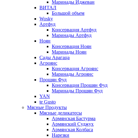
Маринады Иджеван
ВИТАЛ
Большой объем
Wosky
Артфуд
Консервация Артфуд
Маринады Артфуд
Ноян
Консервация Ноян
Маринады Ноян
Сады Арагаца
Агроянс
Консервация Агроянс
Маринады Агроянс
Прошян Фуд
Консервация Прошян Фуд
Маринады Прошян Фуд
YAN
te Gusto
Мясные Продукты
Мясные деликатесы
Армянская Бастурма
Армянский Суджух
Армянская Колбаса
Нарезки