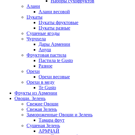
Наборы сухофруктов
Алани
Алани весовой
Цукаты
Цукаты фруктовые
Цукаты разные
Сушеные ягоды
Чурчхела
Дары Армении
Ануш
Фруктовая пастила
Пастила te Gusto
Разное
Орехи
Орехи весовые
Орехи в меду
Te Gusto
Фрукты из Армении
Овощи. Зелень
Свежие Овощи
Свежая Зелень
Замороженные Овощи и Зелень
Тамара фрут
Сушеная Зелень
АРМЧАЙ