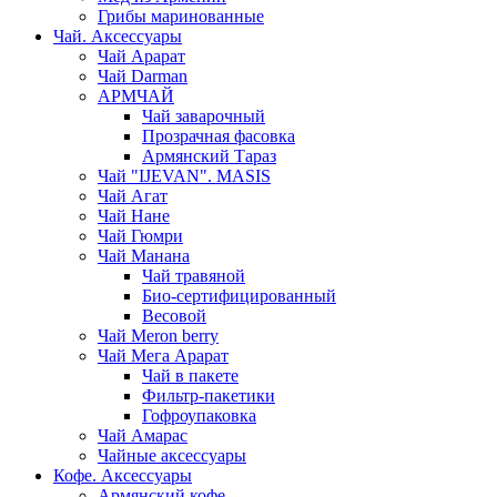
Грибы маринованные
Чай. Аксессуары
Чай Арарат
Чай Darman
АРМЧАЙ
Чай заварочный
Прозрачная фасовка
Армянский Тараз
Чай "IJEVAN". MASIS
Чай Агат
Чай Нане
Чай Гюмри
Чай Манана
Чай травяной
Био-сертифицированный
Весовой
Чай Meron berry
Чай Мега Арарат
Чай в пакете
Фильтр-пакетики
Гофроупаковка
Чай Амарас
Чайные аксессуары
Кофе. Аксессуары
Армянский кофе