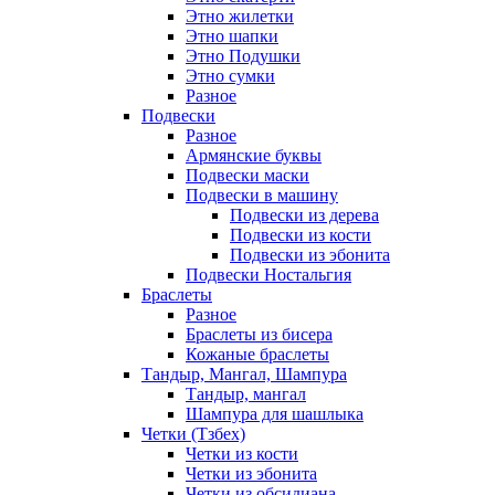
Этно жилетки
Этно шапки
Этно Подушки
Этно сумки
Разное
Подвески
Разное
Армянские буквы
Подвески маски
Подвески в машину
Подвески из дерева
Подвески из кости
Подвески из эбонита
Подвески Ностальгия
Браслеты
Разное
Браслеты из бисера
Кожаные браслеты
Тандыр, Мангал, Шампура
Тандыр, мангал
Шампура для шашлыка
Четки (Тзбех)
Четки из кости
Четки из эбонита
Четки из обсидиана