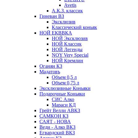
Avetis
А.К.З. классик
Гиневан ВЗ
Эксклюзив
Классический коньяк
НОЙ ЕКВВКА
НОЙ Эксклюзив
НОЙ Классик
НОЙ Легенды
NOY Very Speсial
НОЙ Кремлин
Оганян КЗ
Мадатовъ
Объем 0,5 л
Объем 0,75 л
Эксклюзивные Коньяки
Подарочные Коньяки
СИС Алко
Мараси КД
Грейт Велли АВКЗ
САМКОН КЗ
САЯТ - НОВА
Веди - Алко ВКЗ
Егвардский ВКЗ