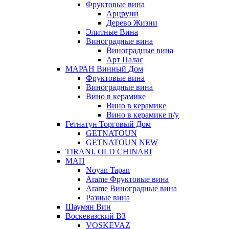
Фруктовые вина
Арцруни
Дерево Жизни
Элитные Вина
Виноградные вина
Виноградные вина
Арт Палас
МАРАН Винный Дом
Фруктовые вина
Виноградные вина
Вино в керамике
Вино в керамике
Вино в керамике п/у
Гетнатун Торговый Дом
GETNATOUN
GETNATOUN NEW
TIRANI. OLD CHINARI
МАП
Noyan Tapan
Arame Фруктовые вина
Arame Виноградные вина
Разные вина
Шаумян Вин
Воскевазский ВЗ
VOSKEVAZ