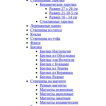
Сувенирные тарелки
Керамические тарелки
Размер 27 х 26 см
Размер 21-18,5 см
Размер 16 - 14 см
Стеклянные тарелки
Деревянные панно
Сувениры из гипса
Куклы
Сувениры из туфа
Флаги
Брелки
Брелки Настальгия
Брелки из Обсидиана
Брелки для Водителя
Брелки с Буквами
Брелки из Дерева
Брелки из Керамики
Брелки Разные
Сувениры на магните
Разные магниты
Магниты резиновые
Магниты акриловые
Магниты закатные
Магниты керамические