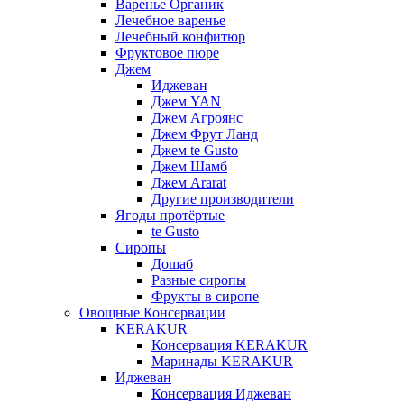
Варенье Органик
Лечебное варенье
Лечебный конфитюр
Фруктовое пюре
Джем
Иджеван
Джем YAN
Джем Агроянс
Джем Фрут Ланд
Джем te Gusto
Джем Шамб
Джем Ararat
Другие производители
Ягоды протёртые
te Gusto
Сиропы
Дошаб
Разные сиропы
Фрукты в сиропе
Овощные Консервации
KERAKUR
Консервация KERAKUR
Маринады KERAKUR
Иджеван
Консервация Иджеван