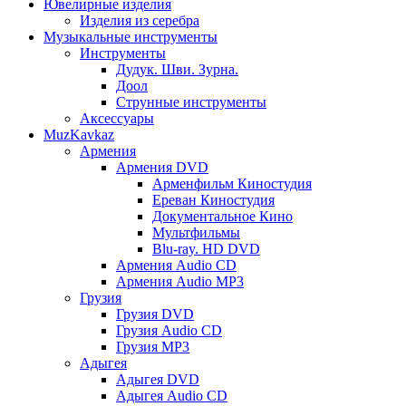
Ювелирные изделия
Изделия из серебра
Музыкальные инструменты
Инструменты
Дудук. Шви. Зурна.
Доол
Струнные инструменты
Аксессуары
MuzKavkaz
Армения
Армения DVD
Арменфильм Киностудия
Ереван Киностудия
Документальное Кино
Мультфильмы
Blu-ray. HD DVD
Армения Audio CD
Армения Audio MP3
Грузия
Грузия DVD
Грузия Audio CD
Грузия MP3
Адыгея
Адыгея DVD
Адыгея Audio CD