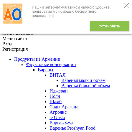
Нашим интернет-магазином намного удобнее
+7 (495) 646-888-1
пользоваться с помощью бесплатного
приложения!
В корзине
0
товаров
Установить
x
Меню каталога
Меню сайта
Вход
Регистрация
Продукты из Армении
Фруктовые консервации
Варенье
ВИТАЛ
Варенья малый объем
Варенья большой объем
Иджеван
Ноян
Шамб
Сады Арагаца
Агроянс
te Gusto
Варга - Фуд
Варенье Proshyan Food