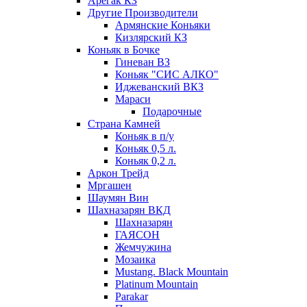
Арегак КЗ
Другие Производители
Армянские Коньяки
Кизлярский КЗ
Коньяк в Бочке
Гиневан ВЗ
Коньяк "СИС АЛКО"
Иджеванский ВКЗ
Мараси
Подарочные
Страна Камней
Коньяк в п/у
Коньяк 0,5 л.
Коньяк 0,2 л.
Аркон Трейд
Мргашен
Шаумян Вин
Шахназарян ВКД
Шахназарян
ГАЯСОН
Жемчужина
Мозаика
Mustang. Black Mountain
Platinum Mountain
Parakar