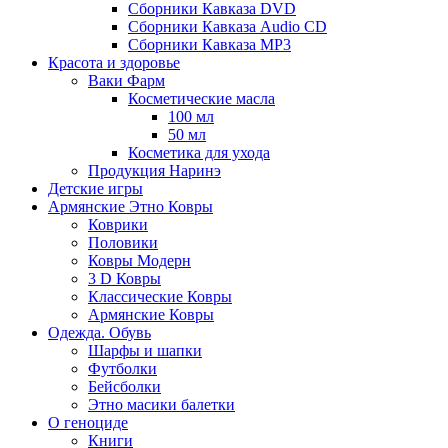
Сборники Кавказа DVD
Сборники Кавказа Audio CD
Сборники Кавказа MP3
Красота и здоровье
Ваки Фарм
Косметические масла
100 мл
50 мл
Косметика для ухода
Продукция Наринэ
Детские игры
Армянские Этно Ковры
Коврики
Половики
Ковры Модерн
3 D Ковры
Классические Ковры
Армянские Ковры
Одежда. Обувь
Шарфы и шапки
Футболки
Бейсболки
Этно масики балетки
О геноциде
Книги