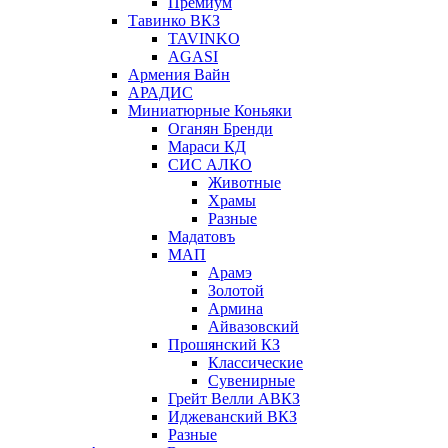
Премиум
Тавинко ВКЗ
TAVINKO
AGASI
Армения Вайн
АРАДИС
Миниатюрные Коньяки
Оганян Бренди
Мараси КД
СИС АЛКО
Животные
Храмы
Разные
Мадатовъ
МАП
Арамэ
Золотой
Армина
Айвазовский
Прошянский КЗ
Классические
Сувенирные
Грейт Велли АВКЗ
Иджеванский ВКЗ
Разные