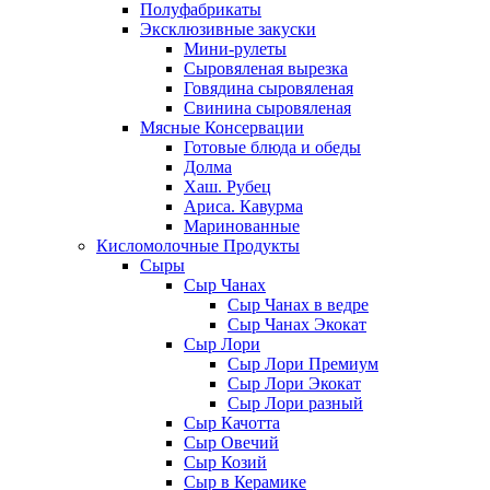
Полуфабрикаты
Эксклюзивные закуски
Мини-рулеты
Сыровяленая вырезка
Говядина сыровяленая
Свинина сыровяленая
Мясные Консервации
Готовые блюда и обеды
Долма
Хаш. Рубец
Ариса. Кавурма
Маринованные
Кисломолочные Продукты
Сыры
Сыр Чанах
Сыр Чанах в ведре
Сыр Чанах Экокат
Сыр Лори
Сыр Лори Премиум
Сыр Лори Экокат
Сыр Лори разный
Сыр Качотта
Сыр Овечий
Сыр Козий
Сыр в Керамике