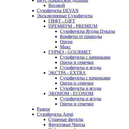
Вкус Араратской Долины
Весовой
Сухофрукты IJEVAN
Эксклюзивные Сухофрукты
ГИФТ - GIFT
ПРЕМИУМ - PREMIUM
Сухофрукты Ягоды Цукаты
Конфеты от природы
Орехи
Микс
ГУРМЭ - GOURMET
Сухофрукты с начинками
Орехи и семечки
Сухофрукты и ягоды
ЭКСТРА - EXTRA
Сухофрукты с начинками
Орехи и семечки
Сухофрукты и ягоды
ЭКОНОМ - ECONOM
Сухофрукты и ягоды
Орехи и семечки
Разное
Сухофрукты Aregi
Сушеные фрукты
Фруктовые Чипсы