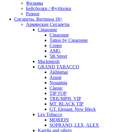
Фильмы
Бейсболки / Футболки
Разное
Сигареты. Витрина 18+
Армянские Сигареты
Cigaronne
Cigaronne
Tattoo by Cigaronne
Center
AMG
5th Street
Mackintosh
GRAND TABACCO
Akhtamar
Ararat
Nostalgia
Classic
TIP TOP
TRIUMPH. VIP
MT. BLACK TIP
GT. Elegant. New Bleck
Lex Tobacco
MORION
SOPRANO, LEX, ALEX
Karelia and others