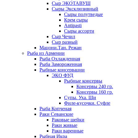
Сыр ЭКОТАВУШ
Сыры Эксклюзивный
Сыры полутведые
Крем сыры
Antipasti
Сыры ассорти
Сыр Чечил
Сыр разный
Мацони.Тан. Режан
Рыба из Армении
Рыба Охлажденная
Рыба Замороженная
Рыбные консервации
ЭКО ФУД
Рыбные консервы
Консервы 240 гр.
Консервы 160 гр.
Супы. Уха. Щи
Филе-кусочки. Суфле
Рыба Копченая
Раки Севанские
Раковые шейки
Раки живые
Раки варенные
Рыбная Икра