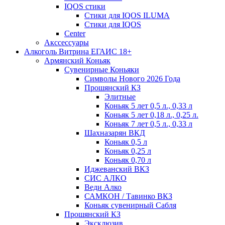
IQOS стики
Стики для IQOS ILUMA
Стики для IQOS
Сenter
Акссессуары
Алкоголь Витрина ЕГАИС 18+
Армянский Коньяк
Сувенирные Коньяки
Символы Нового 2026 Года
Прошянский КЗ
Элитные
Коньяк 5 лет 0,5 л., 0,33 л
Коньяк 5 лет 0,18 л., 0,25 л.
Коньяк 7 лет 0,5 л., 0,33 л
Шахназарян ВКД
Коньяк 0,5 л
Коньяк 0,25 л
Коньяк 0,70 л
Иджеванский ВКЗ
СИС АЛКО
Веди Алко
САМКОН / Тавинко ВКЗ
Коньяк сувенирный Сабля
Прошянский КЗ
Эксклюзив