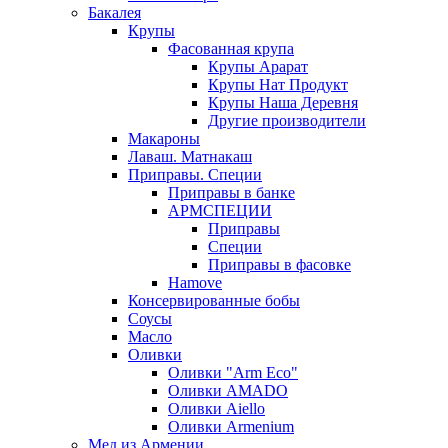
Бакалея
Крупы
Фасованная крупа
Крупы Арарат
Крупы Нат Продукт
Крупы Наша Деревня
Другие производители
Макароны
Лаваш. Матнакаш
Приправы. Специи
Приправы в банке
АРМСПЕЦИИ
Приправы
Специи
Приправы в фасовке
Hamove
Консервированные бобы
Соусы
Масло
Оливки
Оливки "Arm Eco"
Оливки AMADO
Оливки Aiello
Оливки Armenium
Мед из Армении