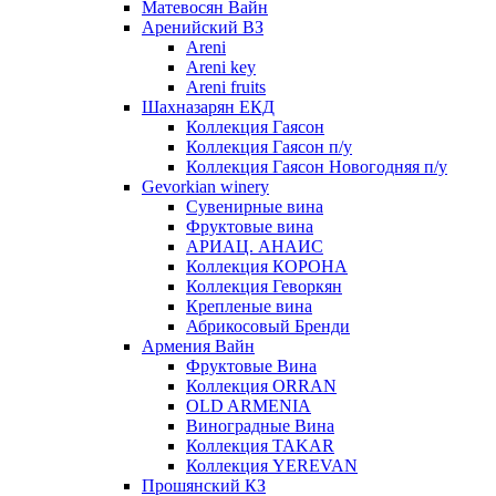
Матевосян Вайн
Аренийский ВЗ
Areni
Areni key
Areni fruits
Шахназарян ЕКД
Коллекция Гаясон
Коллекция Гаясон п/у
Коллекция Гаясон Новогодняя п/у
Gevorkian winery
Сувенирные вина
Фруктовые вина
АРИАЦ. АНАИС
Коллекция КОРОНА
Коллекция Геворкян
Крепленые вина
Абрикосовый Бренди
Армения Вайн
Фруктовые Вина
Коллекция ORRAN
OLD ARMENIA
Виноградные Вина
Коллекция TAKAR
Коллекция YEREVAN
Прошянский КЗ