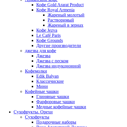
Кофе Gold Ararat Product
Кофе Royal Armenia
Жареный молотый
Растворимый
Жареный в зернах
Кофе Jezva
Le Café Paris
Кофе Grounds
Другие производители
джезва для кофе
Джезва
Джезва с песком
Джезва индукционной
Кофемолки
Edik Balyan
Классичиские
Мини
Кофейные чашки
Глиняные чашки
Фарфоровые чашки
Медные кофейные чашки
Сухофрукты. Орехи
Сухофрукты
Подарочные наборы