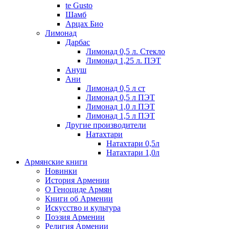
te Gusto
Шамб
Арцах Био
Лимонад
Дарбас
Лимонад 0,5 л. Стекло
Лимонад 1,25 л. ПЭТ
Ануш
Ани
Лимонад 0,5 л ст
Лимонад 0,5 л ПЭТ
Лимонад 1,0 л ПЭТ
Лимонад 1,5 л ПЭТ
Другие производители
Натахтари
Натахтари 0,5л
Натахтари 1,0л
Армянские книги
Новинки
История Армении
О Геноциде Армян
Книги об Армении
Иcкусство и культура
Поэзия Армении
Религия Армении