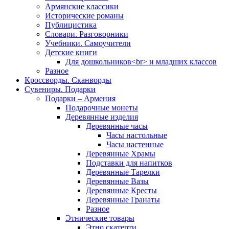
Армянские классики
Исторические романы
Публицистика
Словари. Разговорники
Учебники. Самоучители
Детские книги
Для дошкольников<br> и младших классов
Разное
Кроссворды. Сканворды
Сувениры. Подарки
Подарки – Армения
Подарочные монеты
Деревянные изделия
Деревянные часы
Часы настольные
Часы настенные
Деревянные Храмы
Подставки для напитков
Деревянные Тарелки
Деревянные Вазы
Деревянные Кресты
Деревянные Гранаты
Разное
Этнические товары
Этно скатерти