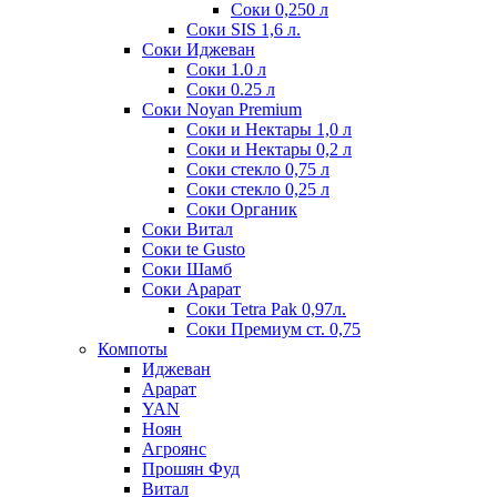
Соки 0,250 л
Соки SIS 1,6 л.
Соки Иджеван
Соки 1.0 л
Соки 0.25 л
Соки Noyan Premium
Соки и Нектары 1,0 л
Соки и Нектары 0,2 л
Соки стекло 0,75 л
Соки стекло 0,25 л
Соки Органик
Соки Витал
Соки te Gusto
Соки Шамб
Соки Арарат
Соки Tetra Pak 0,97л.
Соки Премиум ст. 0,75
Компоты
Иджеван
Арарат
YAN
Ноян
Агроянс
Прошян Фуд
Витал