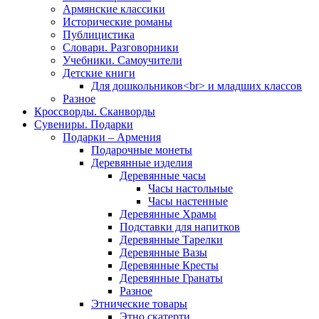
Армянские классики
Исторические романы
Публицистика
Словари. Разговорники
Учебники. Самоучители
Детские книги
Для дошкольников<br> и младших классов
Разное
Кроссворды. Сканворды
Сувениры. Подарки
Подарки – Армения
Подарочные монеты
Деревянные изделия
Деревянные часы
Часы настольные
Часы настенные
Деревянные Храмы
Подставки для напитков
Деревянные Тарелки
Деревянные Вазы
Деревянные Кресты
Деревянные Гранаты
Разное
Этнические товары
Этно скатерти