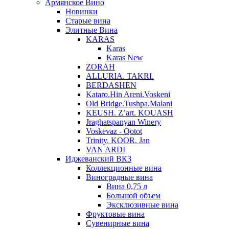
Армянское Вино
Новинки
Старые вина
Элитные Вина
KARAS
Karas
Karas New
ZORAH
ALLURIA. TAKRI.
BERDASHEN
Kataro.Hin Areni.Voskeni
Old Bridge.Tushpa.Malani
KEUSH. Z’art. KOUASH
Jraghatspanyan Winery
Voskevaz - Qotot
Trinity. KOOR. Jan
VAN ARDI
Иджеванский ВКЗ
Коллекционные вина
Виноградные вина
Вина 0,75 л
Большой объем
Эксклюзивные вина
Фруктовые вина
Cувенирные вина