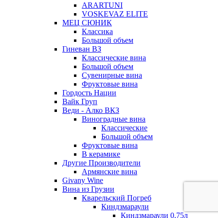
ARARTUNI
VOSKEVAZ ELITE
МЕЦ СЮНИК
Классика
Большой объем
Гиневан ВЗ
Классические вина
Большой объем
Сувенирные вина
Фруктовые вина
Гордость Нации
Вайк Груп
Веди - Алко ВКЗ
Виноградные вина
Классические
Большой объем
Фруктовые вина
В керамике
Другие Производители
Армянские вина
Givany Wine
Вина из Грузии
Кварельский Погреб
Киндзмараули
Киндзмараули 0,75л