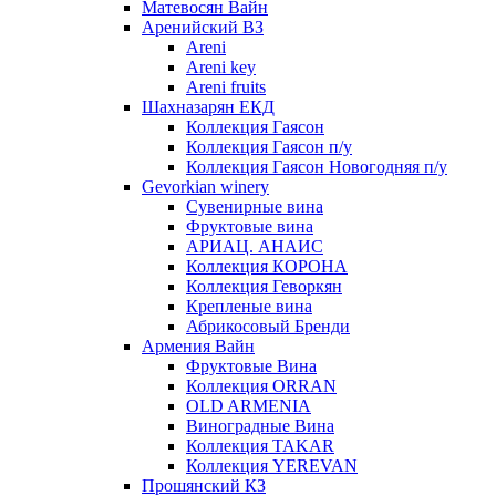
Матевосян Вайн
Аренийский ВЗ
Areni
Areni key
Areni fruits
Шахназарян ЕКД
Коллекция Гаясон
Коллекция Гаясон п/у
Коллекция Гаясон Новогодняя п/у
Gevorkian winery
Сувенирные вина
Фруктовые вина
АРИАЦ. АНАИС
Коллекция КОРОНА
Коллекция Геворкян
Крепленые вина
Абрикосовый Бренди
Армения Вайн
Фруктовые Вина
Коллекция ORRAN
OLD ARMENIA
Виноградные Вина
Коллекция TAKAR
Коллекция YEREVAN
Прошянский КЗ