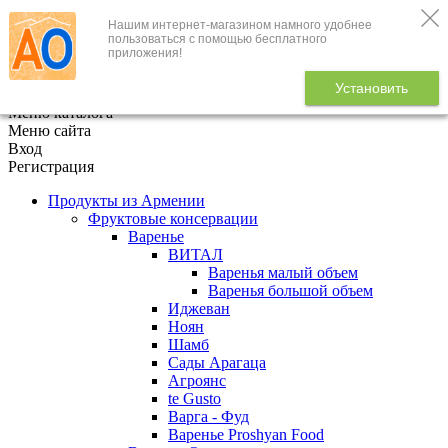
Нашим интернет-магазином намного удобнее
+7 (495) 646-888-1
пользоваться с помощью бесплатного
приложения!
В корзине
0
товаров
Установить
x
Меню каталога
Меню сайта
Вход
Регистрация
Продукты из Армении
Фруктовые консервации
Варенье
ВИТАЛ
Варенья малый объем
Варенья большой объем
Иджеван
Ноян
Шамб
Сады Арагаца
Агроянс
te Gusto
Варга - Фуд
Варенье Proshyan Food