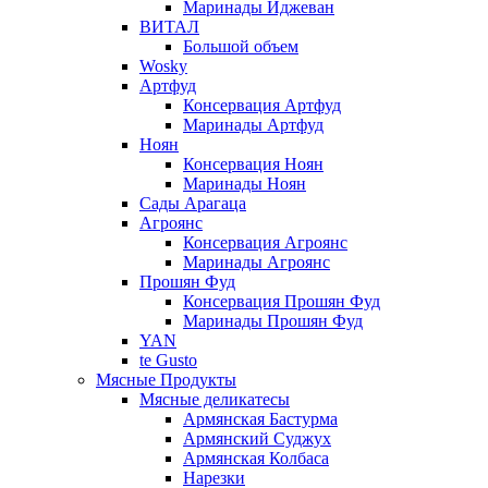
Маринады Иджеван
ВИТАЛ
Большой объем
Wosky
Артфуд
Консервация Артфуд
Маринады Артфуд
Ноян
Консервация Ноян
Маринады Ноян
Сады Арагаца
Агроянс
Консервация Агроянс
Маринады Агроянс
Прошян Фуд
Консервация Прошян Фуд
Маринады Прошян Фуд
YAN
te Gusto
Мясные Продукты
Мясные деликатесы
Армянская Бастурма
Армянский Суджух
Армянская Колбаса
Нарезки