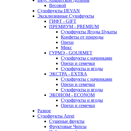
Вкус Араратской Долины
Весовой
Сухофрукты IJEVAN
Эксклюзивные Сухофрукты
ГИФТ - GIFT
ПРЕМИУМ - PREMIUM
Сухофрукты Ягоды Цукаты
Конфеты от природы
Орехи
Микс
ГУРМЭ - GOURMET
Сухофрукты с начинками
Орехи и семечки
Сухофрукты и ягоды
ЭКСТРА - EXTRA
Сухофрукты с начинками
Орехи и семечки
Сухофрукты и ягоды
ЭКОНОМ - ECONOM
Сухофрукты и ягоды
Орехи и семечки
Разное
Сухофрукты Aregi
Сушеные фрукты
Фруктовые Чипсы