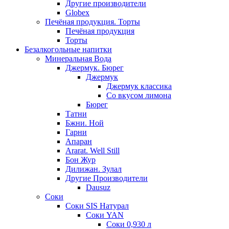
Другие производители
Globex
Печёная продукция. Торты
Печёная продукция
Торты
Безалкогольные напитки
Минеральная Вода
Джермук. Бюрег
Джермук
Джермук классика
Со вкусом лимона
Бюрег
Татни
Бжни. Ной
Гарни
Апаран
Ararat. Well Still
Бон Жур
Дилижан. Зулал
Другие Производители
Dausuz
Соки
Соки SIS Натурал
Соки YAN
Соки 0,930 л