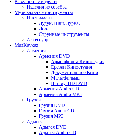
Ювелирные изделия
Изделия из серебра
Музыкальные инструменты
Инструменты
Дудук. Шви. Зурна.
Доол
Струнные инструменты
Аксессуары
MuzKavkaz
Армения
Армения DVD
Арменфильм Киностудия
Ереван Киностудия
Документальное Кино
Мультфильмы
Blu-ray. HD DVD
Армения Audio CD
Армения Audio MP3
Грузия
Грузия DVD
Грузия Audio CD
Грузия MP3
Адыгея
Адыгея DVD
Адыгея Audio CD