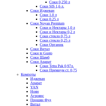
Соки 0,250 л
Соки SIS 1,6 л.
Соки Иджеван
Соки 1.0 л
Соки 0.25 л
Соки Noyan Premium
Соки и Нектары 1,0 л
Соки и Нектары 0,2 л
Соки стекло 0,75 л
Соки стекло 0,25 л
Соки Органик
Соки Витал
Соки te Gusto
Соки Шамб
Соки Арарат
Соки Tetra Pak 0,97л.
Соки Премиум ст. 0,75
Компоты
Иджеван
Арарат
YAN
Ноян
Агроянс
Прошян Фуд
Витал