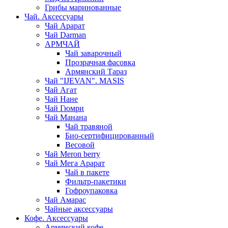
Грибы маринованные
Чай. Аксессуары
Чай Арарат
Чай Darman
АРМЧАЙ
Чай заварочный
Прозрачная фасовка
Армянский Тараз
Чай "IJEVAN". MASIS
Чай Агат
Чай Нане
Чай Гюмри
Чай Манана
Чай травяной
Био-сертифицированный
Весовой
Чай Meron berry
Чай Мега Арарат
Чай в пакете
Фильтр-пакетики
Гофроупаковка
Чай Амарас
Чайные аксессуары
Кофе. Аксессуары
Армянский кофе