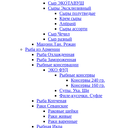
Сыр ЭКОТАВУШ
Сыры Эксклюзивный
Сыры полутведые
Крем сыры
Antipasti
Сыры ассорти
Сыр Чечил
Сыр разный
Мацони.Тан. Режан
Рыба из Армении
Рыба Охлажденная
Рыба Замороженная
Рыбные консервации
ЭКО ФУД
Рыбные консервы
Консервы 240 гр.
Консервы 160 гр.
Супы. Уха. Щи
Филе-кусочки. Суфле
Рыба Копченая
Раки Севанские
Раковые шейки
Раки живые
Раки варенные
Рыбная Икра