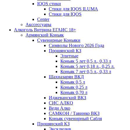
IQOS стики
Стики для IQOS ILUMA
Стики для IQOS
Сenter
Акссессуары
Алкоголь Витрина ЕГАИС 18+
Армянский Коньяк
Сувенирные Коньяки
Символы Нового 2026 Года
Прошянский КЗ
Элитные
Коньяк 5 лет 0,5 л., 0,33 л
Коньяк 5 лет 0,18 л., 0,25 л.
Коньяк 7 лет 0,5 л., 0,33 л
Шахназарян ВКД
Коньяк 0,5 л
Коньяк 0,25 л
Коньяк 0,70 л
Иджеванский ВКЗ
СИС АЛКО
Веди Алко
САМКОН / Тавинко ВКЗ
Коньяк сувенирный Сабля
Прошянский КЗ
Эксклюзив