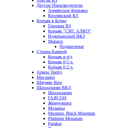
Арегак КЗ
Другие Производители
Армянские Коньяки
Кизлярский КЗ
Коньяк в Бочке
Гиневан ВЗ
Коньяк "СИС АЛКО"
Иджеванский ВКЗ
Мараси
Подарочные
Страна Камней
Коньяк в п/у
Коньяк 0,5 л.
Коньяк 0,2 л.
Аркон Трейд
Мргашен
Шаумян Вин
Шахназарян ВКД
Шахназарян
ГАЯСОН
Жемчужина
Мозаика
Mustang. Black Mountain
Platinum Mountain
Parakar