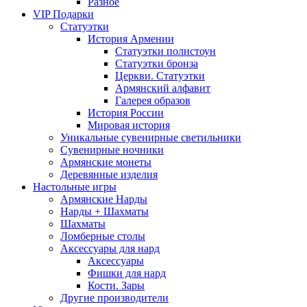
Разное
VIP Подарки
Статуэтки
История Армении
Статуэтки полистоун
Статуэтки бронза
Церкви. Статуэтки
Армянский алфавит
Галерея образов
История России
Мировая история
Уникальные сувенирные светильники
Сувенирные ночники
Армянские монеты
Деревянные изделия
Настольные игры
Армянские Нарды
Нарды + Шахматы
Шахматы
Ломберные столы
Аксессуары для нард
Аксессуары
Фишки для нард
Кости. Зары
Другие производители