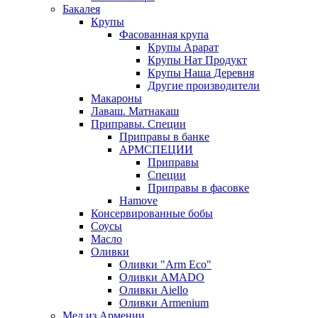
Бакалея
Крупы
Фасованная крупа
Крупы Арарат
Крупы Нат Продукт
Крупы Наша Деревня
Другие производители
Макароны
Лаваш. Матнакаш
Приправы. Специи
Приправы в банке
АРМСПЕЦИИ
Приправы
Специи
Приправы в фасовке
Hamove
Консервированные бобы
Соусы
Масло
Оливки
Оливки "Arm Eco"
Оливки AMADO
Оливки Aiello
Оливки Armenium
Мед из Армении