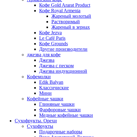
Кофе Gold Ararat Product
Кофе Royal Armenia
Жареный молотый
Растворимый
Жареный в зернах
Кофе Jezva
Le Café Paris
Кофе Grounds
Другие производители
джезва для кофе
Джезва
Джезва с песком
Джезва индукционной
Кофемолки
Edik Balyan
Классичиские
Мини
Кофейные чашки
Глиняные чашки
Фарфоровые чашки
Медные кофейные чашки
Сухофрукты. Орехи
Сухофрукты
Подарочные наборы