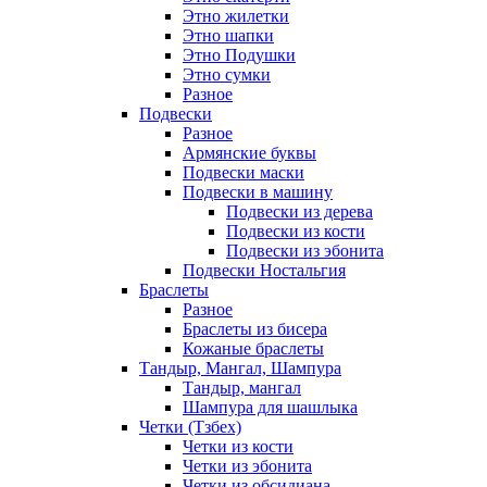
Этно жилетки
Этно шапки
Этно Подушки
Этно сумки
Разное
Подвески
Разное
Армянские буквы
Подвески маски
Подвески в машину
Подвески из дерева
Подвески из кости
Подвески из эбонита
Подвески Ностальгия
Браслеты
Разное
Браслеты из бисера
Кожаные браслеты
Тандыр, Мангал, Шампура
Тандыр, мангал
Шампура для шашлыка
Четки (Тзбех)
Четки из кости
Четки из эбонита
Четки из обсидиана