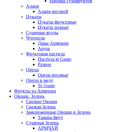
Наборы сухофруктов
Алани
Алани весовой
Цукаты
Цукаты фруктовые
Цукаты разные
Сушеные ягоды
Чурчхела
Дары Армении
Ануш
Фруктовая пастила
Пастила te Gusto
Разное
Орехи
Орехи весовые
Орехи в меду
Te Gusto
Фрукты из Армении
Овощи. Зелень
Свежие Овощи
Свежая Зелень
Замороженные Овощи и Зелень
Тамара фрут
Сушеная Зелень
АРМЧАЙ