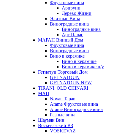
Фруктовые вина
Арцруни
Дерево Жизни
Элитные Вина
Виноградные вина
Виноградные вина
Арт Палас
МАРАН Винный Дом
Фруктовые вина
Виноградные вина
Вино в керамике
Вино в керамике
Вино в керамике п/у
Гетнатун Торговый Дом
GETNATOUN
GETNATOUN NEW
TIRANI. OLD CHINARI
МАП
Noyan Tapan
Arame Фруктовые вина
Arame Виноградные вина
Разные вина
Шаумян Вин
Воскевазский ВЗ
VOSKEVAZ