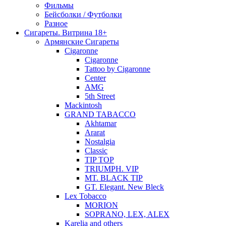
Фильмы
Бейсболки / Футболки
Разное
Сигареты. Витрина 18+
Армянские Сигареты
Cigaronne
Cigaronne
Tattoo by Cigaronne
Center
AMG
5th Street
Mackintosh
GRAND TABACCO
Akhtamar
Ararat
Nostalgia
Classic
TIP TOP
TRIUMPH. VIP
MT. BLACK TIP
GT. Elegant. New Bleck
Lex Tobacco
MORION
SOPRANO, LEX, ALEX
Karelia and others