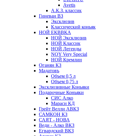
Avetis
А.К.З. классик
Гиневан ВЗ
Эксклюзив
Классический коньяк
НОЙ ЕКВВКА
НОЙ Эксклюзив
НОЙ Классик
НОЙ Легенды
NOY Very Speсial
НОЙ Кремлин
Оганян КЗ
Мадатовъ
Объем 0,5 л
Объем 0,75 л
Эксклюзивные Коньяки
Подарочные Коньяки
СИС Алко
Мараси КД
Грейт Велли АВКЗ
САМКОН КЗ
САЯТ - НОВА
Веди - Алко ВКЗ
Егвардский ВКЗ