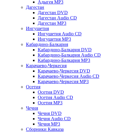
Адыгея MP3
Дагестан
Дагестан DVD
Дагестан Audio CD
Дагестан MP3
Ингушетия
Ингушетия Audio CD
Ингушетия MP3
Кабардино-Балкария
Кабардино-Балкария DVD
Кабардино-Балкария Audio CD
Кабардино-Балкария MP3
Карачаево-Черкесия
Карачаево-Черкесия DVD
Карачаево-Черкесия Audio CD
Карачаево-Черкесия MP3
Осетия
Осетия DVD
Осетия Audio CD
Осетия MP3
Чечня
Чечня DVD
Чечня Audio CD
Чечня MP3
Сборники Кавказа