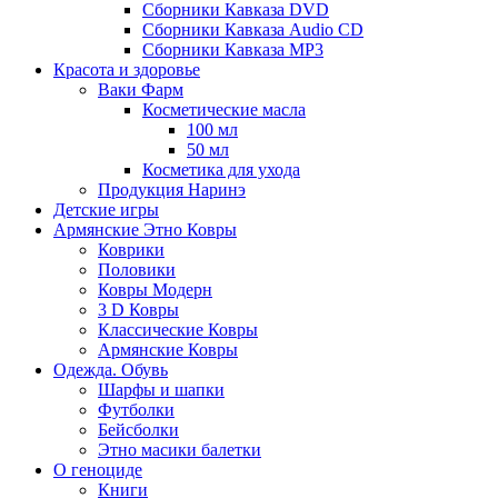
Сборники Кавказа DVD
Сборники Кавказа Audio CD
Сборники Кавказа MP3
Красота и здоровье
Ваки Фарм
Косметические масла
100 мл
50 мл
Косметика для ухода
Продукция Наринэ
Детские игры
Армянские Этно Ковры
Коврики
Половики
Ковры Модерн
3 D Ковры
Классические Ковры
Армянские Ковры
Одежда. Обувь
Шарфы и шапки
Футболки
Бейсболки
Этно масики балетки
О геноциде
Книги