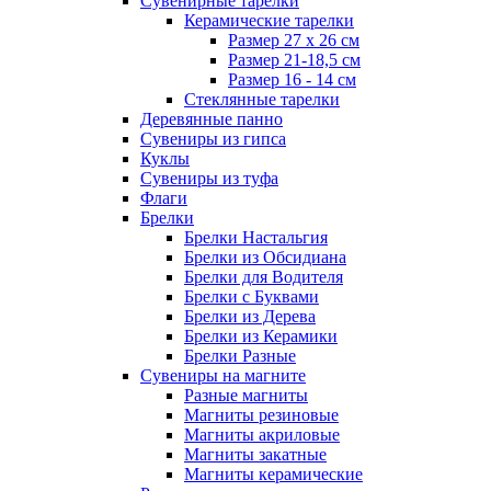
Сувенирные тарелки
Керамические тарелки
Размер 27 х 26 см
Размер 21-18,5 см
Размер 16 - 14 см
Стеклянные тарелки
Деревянные панно
Сувениры из гипса
Куклы
Сувениры из туфа
Флаги
Брелки
Брелки Настальгия
Брелки из Обсидиана
Брелки для Водителя
Брелки с Буквами
Брелки из Дерева
Брелки из Керамики
Брелки Разные
Сувениры на магните
Разные магниты
Магниты резиновые
Магниты акриловые
Магниты закатные
Магниты керамические