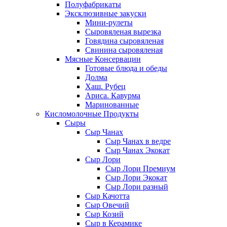
Полуфабрикаты
Эксклюзивные закуски
Мини-рулеты
Сыровяленая вырезка
Говядина сыровяленая
Свинина сыровяленая
Мясные Консервации
Готовые блюда и обеды
Долма
Хаш. Рубец
Ариса. Кавурма
Маринованные
Кисломолочные Продукты
Сыры
Сыр Чанах
Сыр Чанах в ведре
Сыр Чанах Экокат
Сыр Лори
Сыр Лори Премиум
Сыр Лори Экокат
Сыр Лори разный
Сыр Качотта
Сыр Овечий
Сыр Козий
Сыр в Керамике