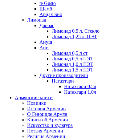
te Gusto
Шамб
Арцах Био
Лимонад
Дарбас
Лимонад 0,5 л. Стекло
Лимонад 1,25 л. ПЭТ
Ануш
Ани
Лимонад 0,5 л ст
Лимонад 0,5 л ПЭТ
Лимонад 1,0 л ПЭТ
Лимонад 1,5 л ПЭТ
Другие производители
Натахтари
Натахтари 0,5л
Натахтари 1,0л
Армянские книги
Новинки
История Армении
О Геноциде Армян
Книги об Армении
Иcкусство и культура
Поэзия Армении
Религия Армении