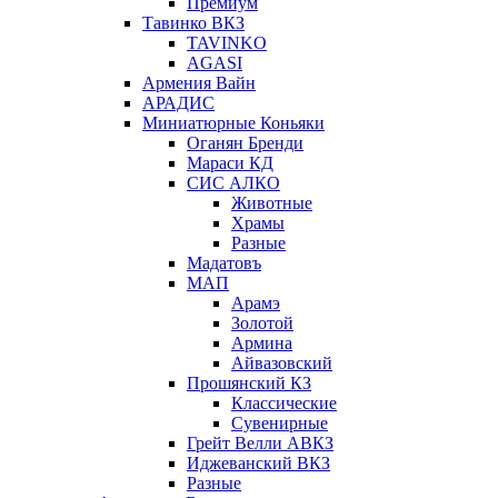
Премиум
Тавинко ВКЗ
TAVINKO
AGASI
Армения Вайн
АРАДИС
Миниатюрные Коньяки
Оганян Бренди
Мараси КД
СИС АЛКО
Животные
Храмы
Разные
Мадатовъ
МАП
Арамэ
Золотой
Армина
Айвазовский
Прошянский КЗ
Классические
Сувенирные
Грейт Велли АВКЗ
Иджеванский ВКЗ
Разные