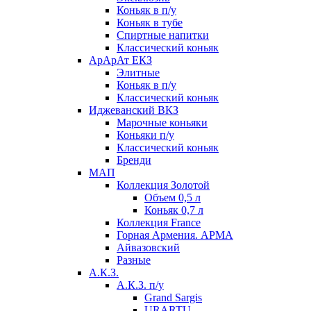
Коньяк в п/у
Коньяк в тубе
Спиртные напитки
Классический коньяк
АрАрАт ЕКЗ
Элитные
Коньяк в п/у
Классический коньяк
Иджеванский ВКЗ
Марочные коньяки
Коньяки п/у
Классический коньяк
Бренди
МАП
Коллекция Золотой
Объем 0,5 л
Коньяк 0,7 л
Коллекция France
Горная Армения. АРМА
Айвазовский
Разные
А.К.З.
А.К.З. п/у
Grand Sargis
URARTU