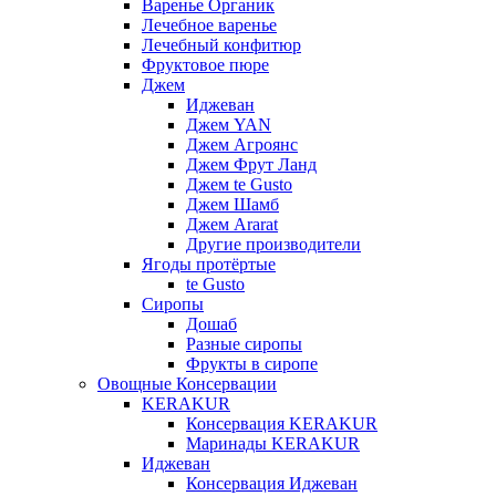
Варенье Органик
Лечебное варенье
Лечебный конфитюр
Фруктовое пюре
Джем
Иджеван
Джем YAN
Джем Агроянс
Джем Фрут Ланд
Джем te Gusto
Джем Шамб
Джем Ararat
Другие производители
Ягоды протёртые
te Gusto
Сиропы
Дошаб
Разные сиропы
Фрукты в сиропе
Овощные Консервации
KERAKUR
Консервация KERAKUR
Маринады KERAKUR
Иджеван
Консервация Иджеван