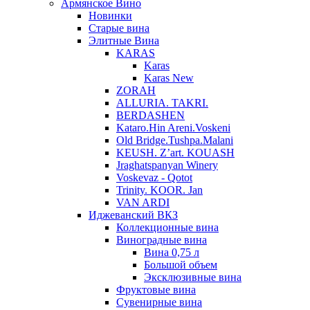
Армянское Вино
Новинки
Старые вина
Элитные Вина
KARAS
Karas
Karas New
ZORAH
ALLURIA. TAKRI.
BERDASHEN
Kataro.Hin Areni.Voskeni
Old Bridge.Tushpa.Malani
KEUSH. Z’art. KOUASH
Jraghatspanyan Winery
Voskevaz - Qotot
Trinity. KOOR. Jan
VAN ARDI
Иджеванский ВКЗ
Коллекционные вина
Виноградные вина
Вина 0,75 л
Большой объем
Эксклюзивные вина
Фруктовые вина
Cувенирные вина