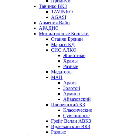
Премиум
Тавинко ВКЗ
TAVINKO
AGASI
Армения Вайн
АРАДИС
Миниатюрные Коньяки
Оганян Бренди
Мараси КД
СИС АЛКО
Животные
Храмы
Разные
Мадатовъ
МАП
Арамэ
Золотой
Армина
Айвазовский
Прошянский КЗ
Классические
Сувенирные
Грейт Велли АВКЗ
Иджеванский ВКЗ
Разные