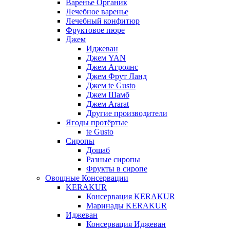
Варенье Органик
Лечебное варенье
Лечебный конфитюр
Фруктовое пюре
Джем
Иджеван
Джем YAN
Джем Агроянс
Джем Фрут Ланд
Джем te Gusto
Джем Шамб
Джем Ararat
Другие производители
Ягоды протёртые
te Gusto
Сиропы
Дошаб
Разные сиропы
Фрукты в сиропе
Овощные Консервации
KERAKUR
Консервация KERAKUR
Маринады KERAKUR
Иджеван
Консервация Иджеван