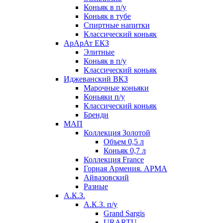
Коньяк в п/у
Коньяк в тубе
Спиртные напитки
Классический коньяк
АрАрАт ЕКЗ
Элитные
Коньяк в п/у
Классический коньяк
Иджеванский ВКЗ
Марочные коньяки
Коньяки п/у
Классический коньяк
Бренди
МАП
Коллекция Золотой
Объем 0,5 л
Коньяк 0,7 л
Коллекция France
Горная Армения. АРМА
Айвазовский
Разные
А.К.З.
А.К.З. п/у
Grand Sargis
URARTU