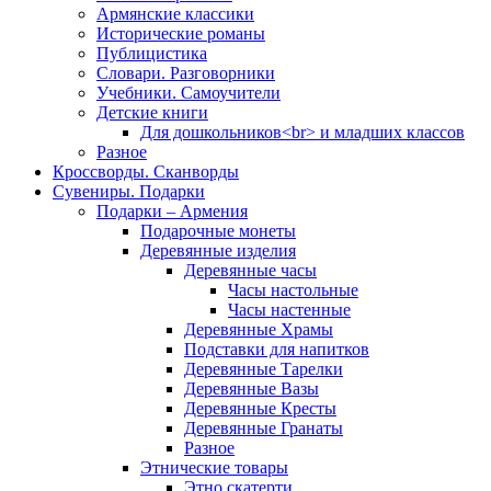
Армянские классики
Исторические романы
Публицистика
Словари. Разговорники
Учебники. Самоучители
Детские книги
Для дошкольников<br> и младших классов
Разное
Кроссворды. Сканворды
Сувениры. Подарки
Подарки – Армения
Подарочные монеты
Деревянные изделия
Деревянные часы
Часы настольные
Часы настенные
Деревянные Храмы
Подставки для напитков
Деревянные Тарелки
Деревянные Вазы
Деревянные Кресты
Деревянные Гранаты
Разное
Этнические товары
Этно скатерти