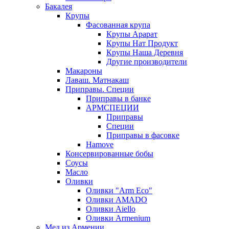
Бакалея
Крупы
Фасованная крупа
Крупы Арарат
Крупы Нат Продукт
Крупы Наша Деревня
Другие производители
Макароны
Лаваш. Матнакаш
Приправы. Специи
Приправы в банке
АРМСПЕЦИИ
Приправы
Специи
Приправы в фасовке
Hamove
Консервированные бобы
Соусы
Масло
Оливки
Оливки "Arm Eco"
Оливки AMADO
Оливки Aiello
Оливки Armenium
Мед из Армении