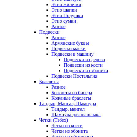
Этно жилетки
Этно шапки
Этно Подушки
Этно сумки
Разное
Подвески
Разное
Армянские буквы
Подвески маски
Подвески в машину
Подвески из дерева
Подвески из кости
Подвески из эбонита
Подвески Ностальгия
Браслеты
Разное
Браслеты из бисера
Кожаные браслеты
Тандыр, Мангал, Шампура
Тандыр, мангал
Шампура для шашлыка
Четки (Тзбех)
Четки из кости
Четки из эбонита
Четки из обсидиана