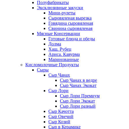
Полуфабрикаты
Эксклюзивные закуски
Мини-рулеты
Сыровяленая вырезка
Говядина сыровяленая
Свинина сыровяленая
Мясные Консервации
Готовые блюда и обеды
Долма
Хаш. Рубец
Ариса. Кавурма
Маринованные
Кисломолочные Продукты
Сыры
Сыр Чанах
Сыр Чанах в ведре
Сыр Чанах Экокат
Сыр Лори
Сыр Лори Премиум
Сыр Лори Экокат
Сыр Лори разный
Сыр Качотта
Сыр Овечий
Сыр Козий
Сыр в Керамике