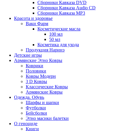
Сборники Кавказа DVD
Сборники Кавказа Audio CD
Сборники Кавказа MP3
Красота и здоровье
Ваки Фарм
Косметические масла
100 мл
50 мл
Косметика для ухода
Продукция Наринэ
Детские игры
Армянские Этно Ковры
Коврики
Половики
Ковры Модерн
3 D Ковры
Классические Ковры
Армянские Ковры
Одежда. Обувь
Шарфы и шапки
Футболки
Бейсболки
Этно масики балетки
О геноциде
Книги