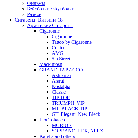
Фильмы
Бейсболки / Футболки
Разное
Сигареты. Витрина 18+
Армянские Сигареты
Cigaronne
Cigaronne
Tattoo by Cigaronne
Center
AMG
5th Street
Mackintosh
GRAND TABACCO
Akhtamar
Ararat
Nostalgia
Classic
TIP TOP
TRIUMPH. VIP
MT. BLACK TIP
GT. Elegant. New Bleck
Lex Tobacco
MORION
SOPRANO, LEX, ALEX
Karelia and others