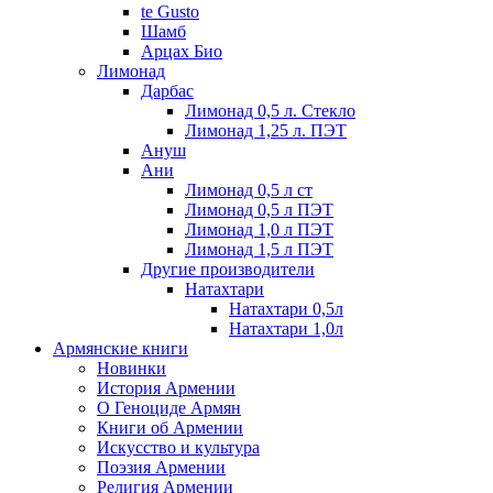
te Gusto
Шамб
Арцах Био
Лимонад
Дарбас
Лимонад 0,5 л. Стекло
Лимонад 1,25 л. ПЭТ
Ануш
Ани
Лимонад 0,5 л ст
Лимонад 0,5 л ПЭТ
Лимонад 1,0 л ПЭТ
Лимонад 1,5 л ПЭТ
Другие производители
Натахтари
Натахтари 0,5л
Натахтари 1,0л
Армянские книги
Новинки
История Армении
О Геноциде Армян
Книги об Армении
Иcкусство и культура
Поэзия Армении
Религия Армении