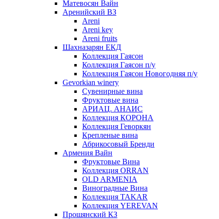
Матевосян Вайн
Аренийский ВЗ
Areni
Areni key
Areni fruits
Шахназарян ЕКД
Коллекция Гаясон
Коллекция Гаясон п/у
Коллекция Гаясон Новогодняя п/у
Gevorkian winery
Сувенирные вина
Фруктовые вина
АРИАЦ. АНАИС
Коллекция КОРОНА
Коллекция Геворкян
Крепленые вина
Абрикосовый Бренди
Армения Вайн
Фруктовые Вина
Коллекция ORRAN
OLD ARMENIA
Виноградные Вина
Коллекция TAKAR
Коллекция YEREVAN
Прошянский КЗ