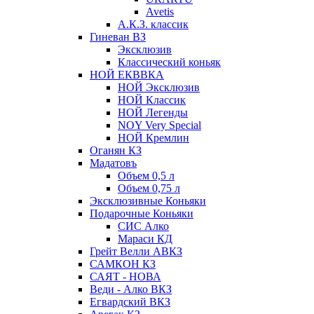
Avetis
А.К.З. классик
Гиневан ВЗ
Эксклюзив
Классический коньяк
НОЙ ЕКВВКА
НОЙ Эксклюзив
НОЙ Классик
НОЙ Легенды
NOY Very Speсial
НОЙ Кремлин
Оганян КЗ
Мадатовъ
Объем 0,5 л
Объем 0,75 л
Эксклюзивные Коньяки
Подарочные Коньяки
СИС Алко
Мараси КД
Грейт Велли АВКЗ
САМКОН КЗ
САЯТ - НОВА
Веди - Алко ВКЗ
Егвардский ВКЗ