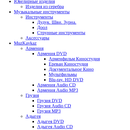
Ювелирные изделия
Изделия из серебра
Музыкальные инструменты
Инструменты
Дудук. Шви. Зурна.
Доол
Струнные инструменты
Аксессуары
MuzKavkaz
Армения
Армения DVD
Арменфильм Киностудия
Ереван Киностудия
Документальное Кино
Мультфильмы
Blu-ray. HD DVD
Армения Audio CD
Армения Audio MP3
Грузия
Грузия DVD
Грузия Audio CD
Грузия MP3
Адыгея
Адыгея DVD
Адыгея Audio CD