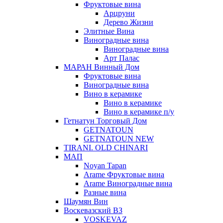
Фруктовые вина
Арцруни
Дерево Жизни
Элитные Вина
Виноградные вина
Виноградные вина
Арт Палас
МАРАН Винный Дом
Фруктовые вина
Виноградные вина
Вино в керамике
Вино в керамике
Вино в керамике п/у
Гетнатун Торговый Дом
GETNATOUN
GETNATOUN NEW
TIRANI. OLD CHINARI
МАП
Noyan Tapan
Arame Фруктовые вина
Arame Виноградные вина
Разные вина
Шаумян Вин
Воскевазский ВЗ
VOSKEVAZ