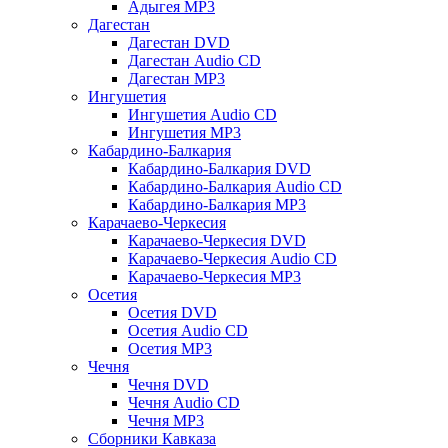
Адыгея MP3
Дагестан
Дагестан DVD
Дагестан Audio CD
Дагестан MP3
Ингушетия
Ингушетия Audio CD
Ингушетия MP3
Кабардино-Балкария
Кабардино-Балкария DVD
Кабардино-Балкария Audio CD
Кабардино-Балкария MP3
Карачаево-Черкесия
Карачаево-Черкесия DVD
Карачаево-Черкесия Audio CD
Карачаево-Черкесия MP3
Осетия
Осетия DVD
Осетия Audio CD
Осетия MP3
Чечня
Чечня DVD
Чечня Audio CD
Чечня MP3
Сборники Кавказа