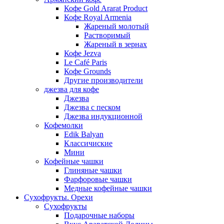
Кофе Gold Ararat Product
Кофе Royal Armenia
Жареный молотый
Растворимый
Жареный в зернах
Кофе Jezva
Le Café Paris
Кофе Grounds
Другие производители
джезва для кофе
Джезва
Джезва с песком
Джезва индукционной
Кофемолки
Edik Balyan
Классичиские
Мини
Кофейные чашки
Глиняные чашки
Фарфоровые чашки
Медные кофейные чашки
Сухофрукты. Орехи
Сухофрукты
Подарочные наборы