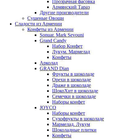
Прозрачная фасовка
Армянский Тараз
Другие производители
Сушеные Овощи
Сладости из Армении
Конфеты из Армении
Sonuar. Mark Sevouni
Grand Candy
Набор Конфет
Лукум. Мармелад
Конфеты
Арколад
GRAND Dian
Фрукты в шоколаде
Орехи в шоколаде
Драже в шоколаде
ШокоХит в шоколаде
Семечки в шоколаде
Наборы конфет
JOYCO
Наборы конфет
Сухофрукты в шоколаде
Мармелад. Лукум
Шоколадные плитки
Конфеты