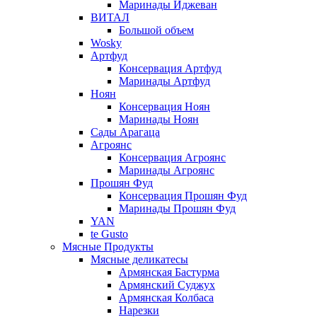
Маринады Иджеван
ВИТАЛ
Большой объем
Wosky
Артфуд
Консервация Артфуд
Маринады Артфуд
Ноян
Консервация Ноян
Маринады Ноян
Сады Арагаца
Агроянс
Консервация Агроянс
Маринады Агроянс
Прошян Фуд
Консервация Прошян Фуд
Маринады Прошян Фуд
YAN
te Gusto
Мясные Продукты
Мясные деликатесы
Армянская Бастурма
Армянский Суджух
Армянская Колбаса
Нарезки