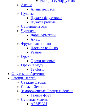
Наборы сухофруктов
Алани
Алани весовой
Цукаты
Цукаты фруктовые
Цукаты разные
Сушеные ягоды
Чурчхела
Дары Армении
Ануш
Фруктовая пастила
Пастила te Gusto
Разное
Орехи
Орехи весовые
Орехи в меду
Te Gusto
Фрукты из Армении
Овощи. Зелень
Свежие Овощи
Свежая Зелень
Замороженные Овощи и Зелень
Тамара фрут
Сушеная Зелень
АРМЧАЙ