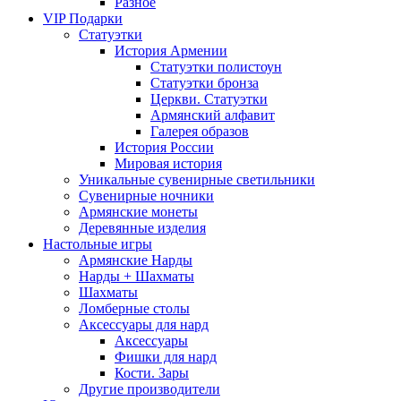
Разное
VIP Подарки
Статуэтки
История Армении
Статуэтки полистоун
Статуэтки бронза
Церкви. Статуэтки
Армянский алфавит
Галерея образов
История России
Мировая история
Уникальные сувенирные светильники
Сувенирные ночники
Армянские монеты
Деревянные изделия
Настольные игры
Армянские Нарды
Нарды + Шахматы
Шахматы
Ломберные столы
Аксессуары для нард
Аксессуары
Фишки для нард
Кости. Зары
Другие производители