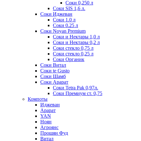
Соки 0,250 л
Соки SIS 1,6 л.
Соки Иджеван
Соки 1.0 л
Соки 0.25 л
Соки Noyan Premium
Соки и Нектары 1,0 л
Соки и Нектары 0,2 л
Соки стекло 0,75 л
Соки стекло 0,25 л
Соки Органик
Соки Витал
Соки te Gusto
Соки Шамб
Соки Арарат
Соки Tetra Pak 0,97л.
Соки Премиум ст. 0,75
Компоты
Иджеван
Арарат
YAN
Ноян
Агроянс
Прошян Фуд
Витал