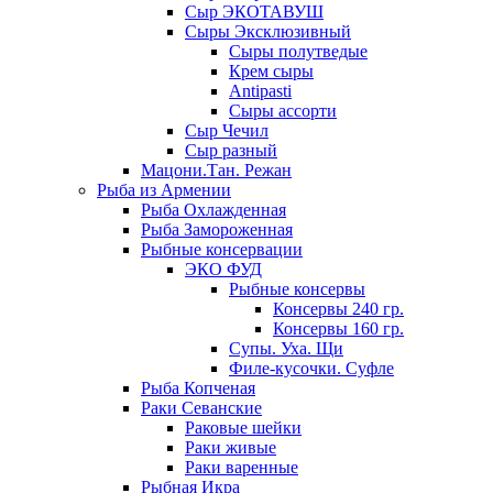
Сыр ЭКОТАВУШ
Сыры Эксклюзивный
Сыры полутведые
Крем сыры
Antipasti
Сыры ассорти
Сыр Чечил
Сыр разный
Мацони.Тан. Режан
Рыба из Армении
Рыба Охлажденная
Рыба Замороженная
Рыбные консервации
ЭКО ФУД
Рыбные консервы
Консервы 240 гр.
Консервы 160 гр.
Супы. Уха. Щи
Филе-кусочки. Суфле
Рыба Копченая
Раки Севанские
Раковые шейки
Раки живые
Раки варенные
Рыбная Икра