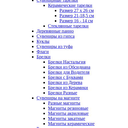
Сувенирные тарелки
Керамические тарелки
Размер 27 х 26 см
Размер 21-18,5 см
Размер 16 - 14 см
Стеклянные тарелки
Деревянные панно
Сувениры из гипса
Куклы
Сувениры из туфа
Флаги
Брелки
Брелки Настальгия
Брелки из Обсидиана
Брелки для Водителя
Брелки с Буквами
Брелки из Дерева
Брелки из Керамики
Брелки Разные
Сувениры на магните
Разные магниты
Магниты резиновые
Магниты акриловые
Магниты закатные
Магниты керамические