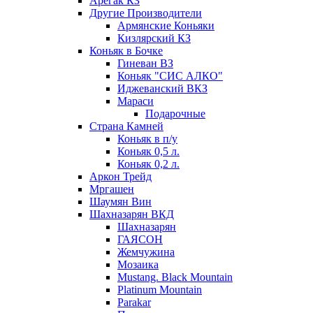
Арегак КЗ
Другие Производители
Армянские Коньяки
Кизлярский КЗ
Коньяк в Бочке
Гиневан ВЗ
Коньяк "СИС АЛКО"
Иджеванский ВКЗ
Мараси
Подарочные
Страна Камней
Коньяк в п/у
Коньяк 0,5 л.
Коньяк 0,2 л.
Аркон Трейд
Мргашен
Шаумян Вин
Шахназарян ВКД
Шахназарян
ГАЯСОН
Жемчужина
Мозаика
Mustang. Black Mountain
Platinum Mountain
Parakar