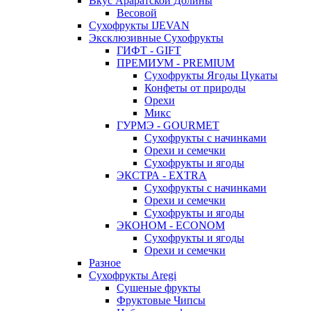
Вкус Араратской Долины
Весовой
Сухофрукты IJEVAN
Эксклюзивные Сухофрукты
ГИФТ - GIFT
ПРЕМИУМ - PREMIUM
Сухофрукты Ягоды Цукаты
Конфеты от природы
Орехи
Микс
ГУРМЭ - GOURMET
Сухофрукты с начинками
Орехи и семечки
Сухофрукты и ягоды
ЭКСТРА - EXTRA
Сухофрукты с начинками
Орехи и семечки
Сухофрукты и ягоды
ЭКОНОМ - ECONOM
Сухофрукты и ягоды
Орехи и семечки
Разное
Сухофрукты Aregi
Сушеные фрукты
Фруктовые Чипсы