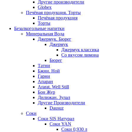
Другие производители
Globex
Печёная продукция. Торты
Печёная продукция
Торты
Безалкогольные напитки
Минеральная Вода
Джермук. Бюрег
Джермук
Джермук классика
Со вкусом лимона
Бюрег
Татни
Бжни. Ной
Гарни
Апаран
Ararat. Well Still
Бон Жур
Дилижан. Зулал
Другие Производители
Dausuz
Соки
Соки SIS Натурал
Соки YAN
Соки 0,930 л