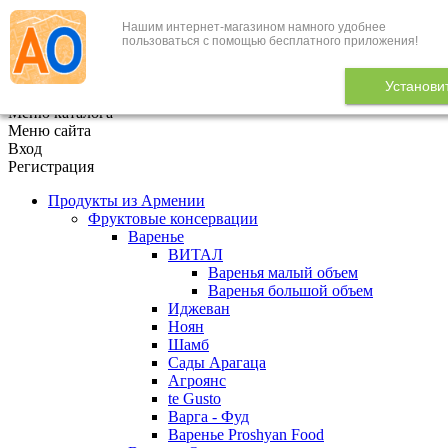
Нашим интернет-магазином намного удобнее
+7 (495) 646-888-1
пользоваться с помощью бесплатного приложения!
В корзине
0
товаров
Установи
x
Меню каталога
Меню сайта
Вход
Регистрация
Продукты из Армении
Фруктовые консервации
Варенье
ВИТАЛ
Варенья малый объем
Варенья большой объем
Иджеван
Ноян
Шамб
Сады Арагаца
Агроянс
te Gusto
Варга - Фуд
Варенье Proshyan Food