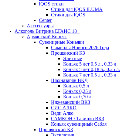
IQOS стики
Стики для IQOS ILUMA
Стики для IQOS
Сenter
Акссессуары
Алкоголь Витрина ЕГАИС 18+
Армянский Коньяк
Сувенирные Коньяки
Символы Нового 2026 Года
Прошянский КЗ
Элитные
Коньяк 5 лет 0,5 л., 0,33 л
Коньяк 5 лет 0,18 л., 0,25 л.
Коньяк 7 лет 0,5 л., 0,33 л
Шахназарян ВКД
Коньяк 0,5 л
Коньяк 0,25 л
Коньяк 0,70 л
Иджеванский ВКЗ
СИС АЛКО
Веди Алко
САМКОН / Тавинко ВКЗ
Коньяк сувенирный Сабля
Прошянский КЗ
Эксклюзив