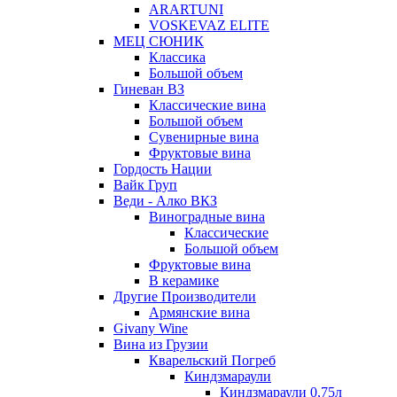
ARARTUNI
VOSKEVAZ ELITE
МЕЦ СЮНИК
Классика
Большой объем
Гиневан ВЗ
Классические вина
Большой объем
Сувенирные вина
Фруктовые вина
Гордость Нации
Вайк Груп
Веди - Алко ВКЗ
Виноградные вина
Классические
Большой объем
Фруктовые вина
В керамике
Другие Производители
Армянские вина
Givany Wine
Вина из Грузии
Кварельский Погреб
Киндзмараули
Киндзмараули 0,75л