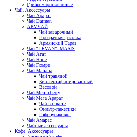
Грибы маринованные
Чай. Аксессуары
Чай Арарат
Чай Darman
АРМЧАЙ
Чай заварочный
Прозрачная фасовка
Армянский Тараз
Чай "IJEVAN". MASIS
Чай Агат
Чай Нане
Чай Гюмри
Чай Манана
Чай травяной
Био-сертифицированный
Весовой
Чай Meron berry
Чай Мега Арарат
Чай в пакете
Фильтр-пакетики
Гофроупаковка
Чай Амарас
Чайные аксессуары
Кофе. Аксессуары
Армянский кофе