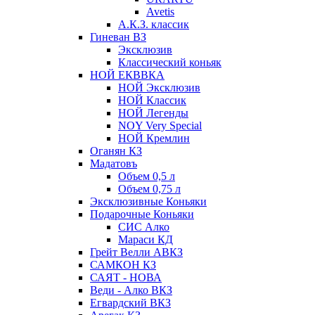
Avetis
А.К.З. классик
Гиневан ВЗ
Эксклюзив
Классический коньяк
НОЙ ЕКВВКА
НОЙ Эксклюзив
НОЙ Классик
НОЙ Легенды
NOY Very Speсial
НОЙ Кремлин
Оганян КЗ
Мадатовъ
Объем 0,5 л
Объем 0,75 л
Эксклюзивные Коньяки
Подарочные Коньяки
СИС Алко
Мараси КД
Грейт Велли АВКЗ
САМКОН КЗ
САЯТ - НОВА
Веди - Алко ВКЗ
Егвардский ВКЗ