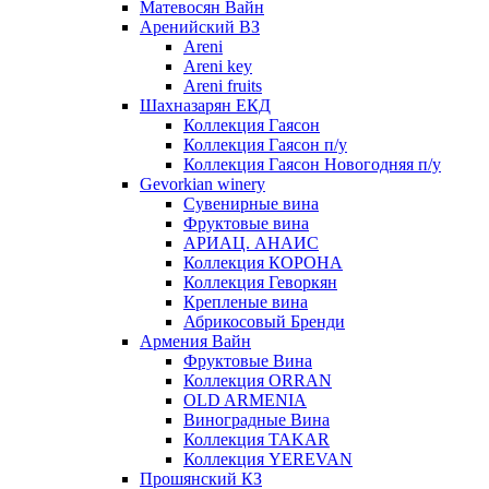
Матевосян Вайн
Аренийский ВЗ
Areni
Areni key
Areni fruits
Шахназарян ЕКД
Коллекция Гаясон
Коллекция Гаясон п/у
Коллекция Гаясон Новогодняя п/у
Gevorkian winery
Сувенирные вина
Фруктовые вина
АРИАЦ. АНАИС
Коллекция КОРОНА
Коллекция Геворкян
Крепленые вина
Абрикосовый Бренди
Армения Вайн
Фруктовые Вина
Коллекция ORRAN
OLD ARMENIA
Виноградные Вина
Коллекция TAKAR
Коллекция YEREVAN
Прошянский КЗ