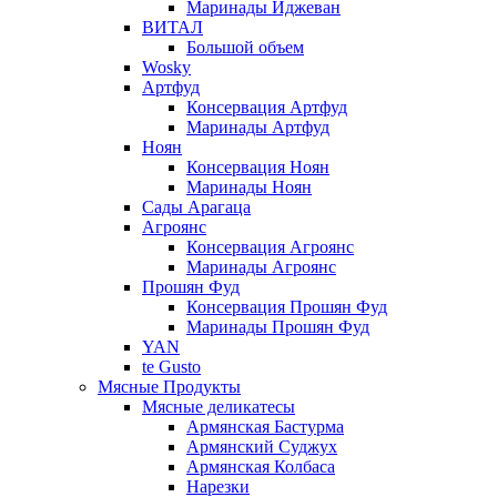
Маринады Иджеван
ВИТАЛ
Большой объем
Wosky
Артфуд
Консервация Артфуд
Маринады Артфуд
Ноян
Консервация Ноян
Маринады Ноян
Сады Арагаца
Агроянс
Консервация Агроянс
Маринады Агроянс
Прошян Фуд
Консервация Прошян Фуд
Маринады Прошян Фуд
YAN
te Gusto
Мясные Продукты
Мясные деликатесы
Армянская Бастурма
Армянский Суджух
Армянская Колбаса
Нарезки