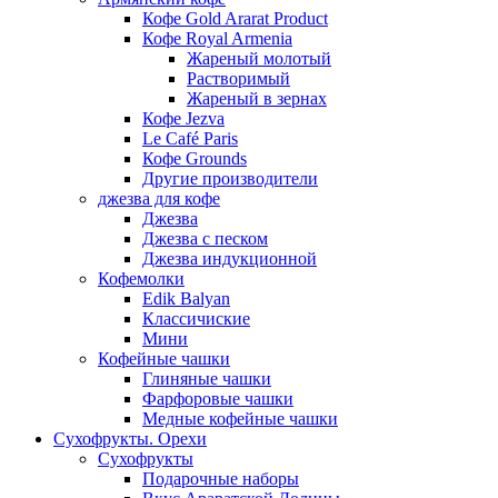
Кофе Gold Ararat Product
Кофе Royal Armenia
Жареный молотый
Растворимый
Жареный в зернах
Кофе Jezva
Le Café Paris
Кофе Grounds
Другие производители
джезва для кофе
Джезва
Джезва с песком
Джезва индукционной
Кофемолки
Edik Balyan
Классичиские
Мини
Кофейные чашки
Глиняные чашки
Фарфоровые чашки
Медные кофейные чашки
Сухофрукты. Орехи
Сухофрукты
Подарочные наборы