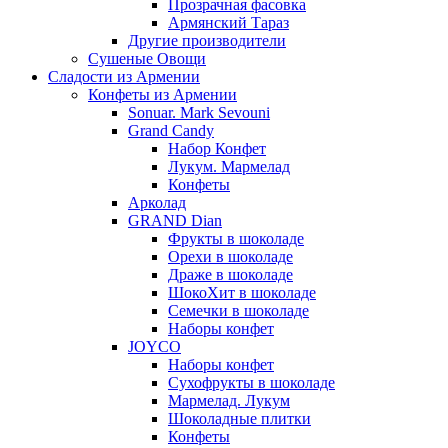
Прозрачная фасовка
Армянский Тараз
Другие производители
Сушеные Овощи
Сладости из Армении
Конфеты из Армении
Sonuar. Mark Sevouni
Grand Candy
Набор Конфет
Лукум. Мармелад
Конфеты
Арколад
GRAND Dian
Фрукты в шоколаде
Орехи в шоколаде
Драже в шоколаде
ШокоХит в шоколаде
Семечки в шоколаде
Наборы конфет
JOYCO
Наборы конфет
Сухофрукты в шоколаде
Мармелад. Лукум
Шоколадные плитки
Конфеты