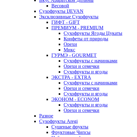
Вкус Араратской Долины
Весовой
Сухофрукты IJEVAN
Эксклюзивные Сухофрукты
ГИФТ - GIFT
ПРЕМИУМ - PREMIUM
Сухофрукты Ягоды Цукаты
Конфеты от природы
Орехи
Микс
ГУРМЭ - GOURMET
Сухофрукты с начинками
Орехи и семечки
Сухофрукты и ягоды
ЭКСТРА - EXTRA
Сухофрукты с начинками
Орехи и семечки
Сухофрукты и ягоды
ЭКОНОМ - ECONOM
Сухофрукты и ягоды
Орехи и семечки
Разное
Сухофрукты Aregi
Сушеные фрукты
Фруктовые Чипсы