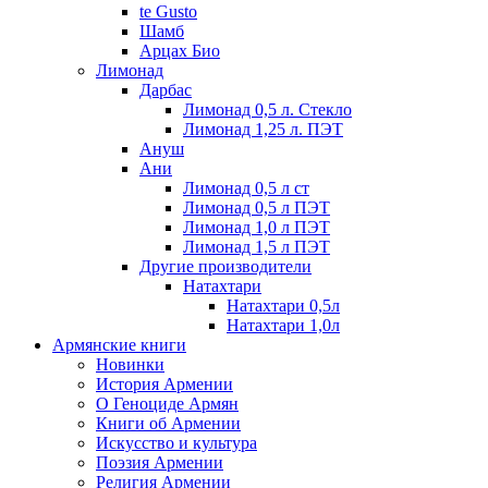
te Gusto
Шамб
Арцах Био
Лимонад
Дарбас
Лимонад 0,5 л. Стекло
Лимонад 1,25 л. ПЭТ
Ануш
Ани
Лимонад 0,5 л ст
Лимонад 0,5 л ПЭТ
Лимонад 1,0 л ПЭТ
Лимонад 1,5 л ПЭТ
Другие производители
Натахтари
Натахтари 0,5л
Натахтари 1,0л
Армянские книги
Новинки
История Армении
О Геноциде Армян
Книги об Армении
Иcкусство и культура
Поэзия Армении
Религия Армении