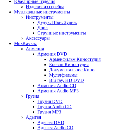
Ювелирные изделия
Изделия из серебра
Музыкальные инструменты
Инструменты
Дудук. Шви. Зурна.
Доол
Струнные инструменты
Аксессуары
MuzKavkaz
Армения
Армения DVD
Арменфильм Киностудия
Ереван Киностудия
Документальное Кино
Мультфильмы
Blu-ray. HD DVD
Армения Audio CD
Армения Audio MP3
Грузия
Грузия DVD
Грузия Audio CD
Грузия MP3
Адыгея
Адыгея DVD
Адыгея Audio CD