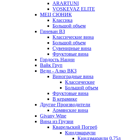
ARARTUNI
VOSKEVAZ ELITE
МЕЦ СЮНИК
Классика
Большой объем
Гиневан ВЗ
Классические вина
Большой объем
Сувенирные вина
Фруктовые вина
Гордость Нации
Вайк Груп
Веди - Алко ВКЗ
Виноградные вина
Классические
Большой объем
Фруктовые вина
В керамике
Другие Производители
Армянские вина
Givany Wine
Вина из Грузии
Кварельский Погреб
Киндзмараули
Киндзмараули 0,75л