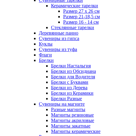
Сувенирные тарелки
Керамические тарелки
Размер 27 х 26 см
Размер 21-18,5 см
Размер 16 - 14 см
Стеклянные тарелки
Деревянные панно
Сувениры из гипса
Куклы
Сувениры из туфа
Флаги
Брелки
Брелки Настальгия
Брелки из Обсидиана
Брелки для Водителя
Брелки с Буквами
Брелки из Дерева
Брелки из Керамики
Брелки Разные
Сувениры на магните
Разные магниты
Магниты резиновые
Магниты акриловые
Магниты закатные
Магниты керамические