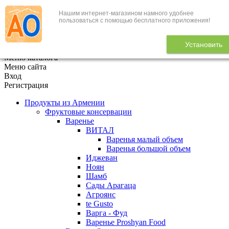
Нашим интернет-магазином намного удобнее
+7 (495) 646-888-1
пользоваться с помощью бесплатного приложения!
В корзине
0
товаров
Установить
x
Меню каталога
Меню сайта
Вход
Регистрация
Продукты из Армении
Фруктовые консервации
Варенье
ВИТАЛ
Варенья малый объем
Варенья большой объем
Иджеван
Ноян
Шамб
Сады Арагаца
Агроянс
te Gusto
Варга - Фуд
Варенье Proshyan Food