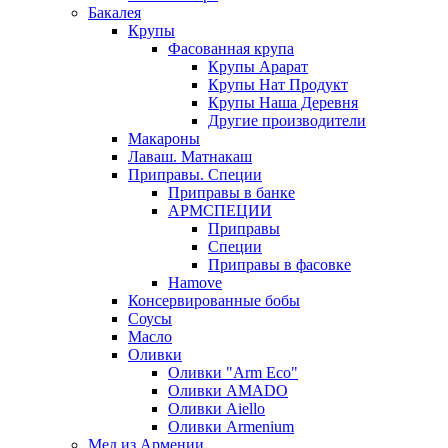
Бакалея
Крупы
Фасованная крупа
Крупы Арарат
Крупы Нат Продукт
Крупы Наша Деревня
Другие производители
Макароны
Лаваш. Матнакаш
Приправы. Специи
Приправы в банке
АРМСПЕЦИИ
Приправы
Специи
Приправы в фасовке
Hamove
Консервированные бобы
Соусы
Масло
Оливки
Оливки "Arm Eco"
Оливки AMADO
Оливки Aiello
Оливки Armenium
Мед из Армении