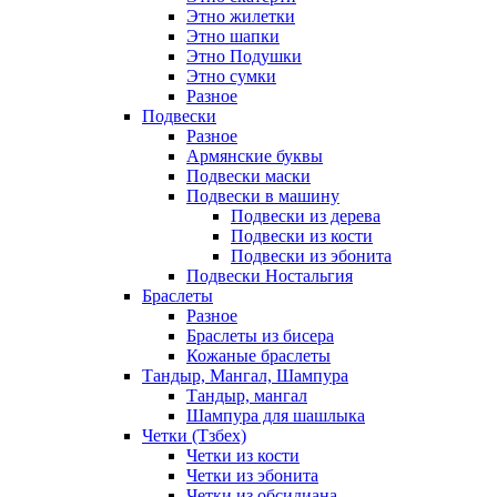
Этно жилетки
Этно шапки
Этно Подушки
Этно сумки
Разное
Подвески
Разное
Армянские буквы
Подвески маски
Подвески в машину
Подвески из дерева
Подвески из кости
Подвески из эбонита
Подвески Ностальгия
Браслеты
Разное
Браслеты из бисера
Кожаные браслеты
Тандыр, Мангал, Шампура
Тандыр, мангал
Шампура для шашлыка
Четки (Тзбех)
Четки из кости
Четки из эбонита
Четки из обсидиана