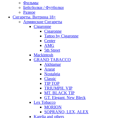
Фильмы
Бейсболки / Футболки
Разное
Сигареты. Витрина 18+
Армянские Сигареты
Cigaronne
Cigaronne
Tattoo by Cigaronne
Center
AMG
5th Street
Mackintosh
GRAND TABACCO
Akhtamar
Ararat
Nostalgia
Classic
TIP TOP
TRIUMPH. VIP
MT. BLACK TIP
GT. Elegant. New Bleck
Lex Tobacco
MORION
SOPRANO, LEX, ALEX
Karelia and others