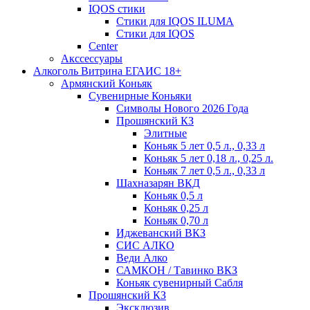
IQOS стики
Стики для IQOS ILUMA
Стики для IQOS
Сenter
Акссессуары
Алкоголь Витрина ЕГАИС 18+
Армянский Коньяк
Сувенирные Коньяки
Символы Нового 2026 Года
Прошянский КЗ
Элитные
Коньяк 5 лет 0,5 л., 0,33 л
Коньяк 5 лет 0,18 л., 0,25 л.
Коньяк 7 лет 0,5 л., 0,33 л
Шахназарян ВКД
Коньяк 0,5 л
Коньяк 0,25 л
Коньяк 0,70 л
Иджеванский ВКЗ
СИС АЛКО
Веди Алко
САМКОН / Тавинко ВКЗ
Коньяк сувенирный Сабля
Прошянский КЗ
Эксклюзив