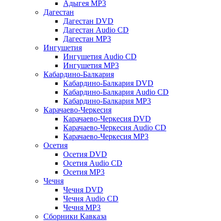
Адыгея MP3
Дагестан
Дагестан DVD
Дагестан Audio CD
Дагестан MP3
Ингушетия
Ингушетия Audio CD
Ингушетия MP3
Кабардино-Балкария
Кабардино-Балкария DVD
Кабардино-Балкария Audio CD
Кабардино-Балкария MP3
Карачаево-Черкесия
Карачаево-Черкесия DVD
Карачаево-Черкесия Audio CD
Карачаево-Черкесия MP3
Осетия
Осетия DVD
Осетия Audio CD
Осетия MP3
Чечня
Чечня DVD
Чечня Audio CD
Чечня MP3
Сборники Кавказа