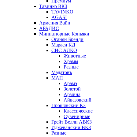
Премиум
Тавинко ВКЗ
TAVINKO
AGASI
Армения Вайн
АРАДИС
Миниатюрные Коньяки
Оганян Бренди
Мараси КД
СИС АЛКО
Животные
Храмы
Разные
Мадатовъ
МАП
Арамэ
Золотой
Армина
Айвазовский
Прошянский КЗ
Классические
Сувенирные
Грейт Велли АВКЗ
Иджеванский ВКЗ
Разные