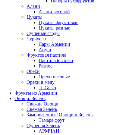
Наборы сухофруктов
Алани
Алани весовой
Цукаты
Цукаты фруктовые
Цукаты разные
Сушеные ягоды
Чурчхела
Дары Армении
Ануш
Фруктовая пастила
Пастила te Gusto
Разное
Орехи
Орехи весовые
Орехи в меду
Te Gusto
Фрукты из Армении
Овощи. Зелень
Свежие Овощи
Свежая Зелень
Замороженные Овощи и Зелень
Тамара фрут
Сушеная Зелень
АРМЧАЙ