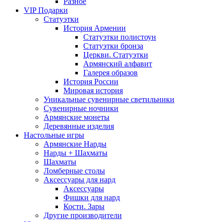
Разное
VIP Подарки
Статуэтки
История Армении
Статуэтки полистоун
Статуэтки бронза
Церкви. Статуэтки
Армянский алфавит
Галерея образов
История России
Мировая история
Уникальные сувенирные светильники
Сувенирные ночники
Армянские монеты
Деревянные изделия
Настольные игры
Армянские Нарды
Нарды + Шахматы
Шахматы
Ломберные столы
Аксессуары для нард
Аксессуары
Фишки для нард
Кости. Зары
Другие производители