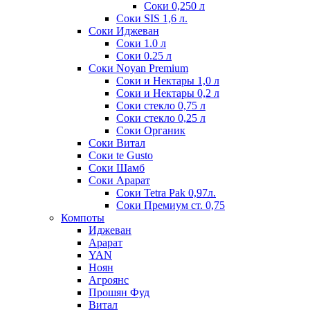
Соки 0,250 л
Соки SIS 1,6 л.
Соки Иджеван
Соки 1.0 л
Соки 0.25 л
Соки Noyan Premium
Соки и Нектары 1,0 л
Соки и Нектары 0,2 л
Соки стекло 0,75 л
Соки стекло 0,25 л
Соки Органик
Соки Витал
Соки te Gusto
Соки Шамб
Соки Арарат
Соки Tetra Pak 0,97л.
Соки Премиум ст. 0,75
Компоты
Иджеван
Арарат
YAN
Ноян
Агроянс
Прошян Фуд
Витал