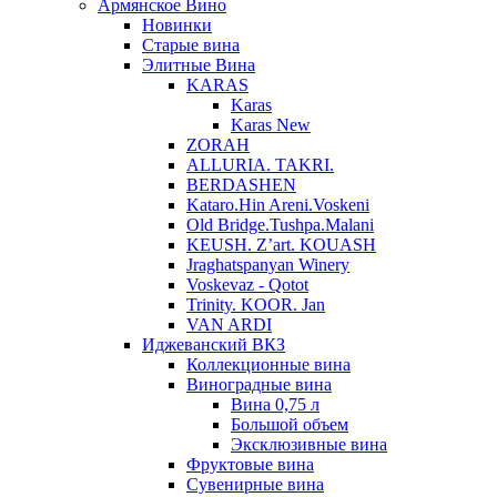
Армянское Вино
Новинки
Старые вина
Элитные Вина
KARAS
Karas
Karas New
ZORAH
ALLURIA. TAKRI.
BERDASHEN
Kataro.Hin Areni.Voskeni
Old Bridge.Tushpa.Malani
KEUSH. Z’art. KOUASH
Jraghatspanyan Winery
Voskevaz - Qotot
Trinity. KOOR. Jan
VAN ARDI
Иджеванский ВКЗ
Коллекционные вина
Виноградные вина
Вина 0,75 л
Большой объем
Эксклюзивные вина
Фруктовые вина
Cувенирные вина