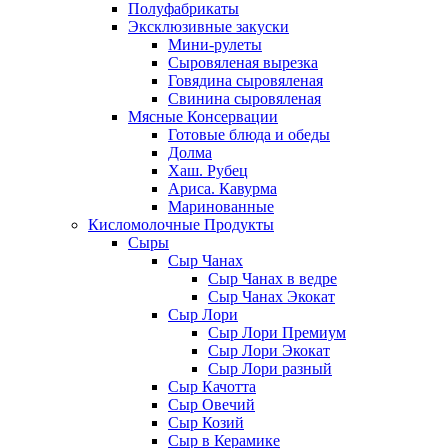
Полуфабрикаты
Эксклюзивные закуски
Мини-рулеты
Сыровяленая вырезка
Говядина сыровяленая
Свинина сыровяленая
Мясные Консервации
Готовые блюда и обеды
Долма
Хаш. Рубец
Ариса. Кавурма
Маринованные
Кисломолочные Продукты
Сыры
Сыр Чанах
Сыр Чанах в ведре
Сыр Чанах Экокат
Сыр Лори
Сыр Лори Премиум
Сыр Лори Экокат
Сыр Лори разный
Сыр Качотта
Сыр Овечий
Сыр Козий
Сыр в Керамике