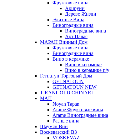
Фруктовые вина
Арцруни
Дерево Жизни
Элитные Вина
Виноградные вина
Виноградные вина
Арт Палас
МАРАН Винный Дом
Фруктовые вина
Виноградные вина
Вино в керамике
Вино в керамике
Вино в керамике п/у
Гетнатун Торговый Дом
GETNATOUN
GETNATOUN NEW
TIRANI. OLD CHINARI
МАП
Noyan Tapan
Arame Фруктовые вина
Arame Виноградные вина
Разные вина
Шаумян Вин
Воскевазский ВЗ
VOSKEVAZ