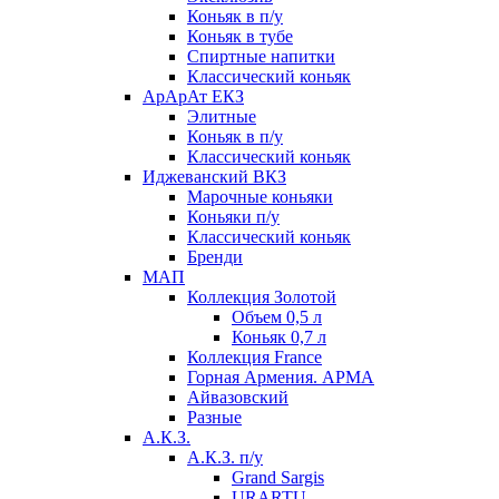
Коньяк в п/у
Коньяк в тубе
Спиртные напитки
Классический коньяк
АрАрАт ЕКЗ
Элитные
Коньяк в п/у
Классический коньяк
Иджеванский ВКЗ
Марочные коньяки
Коньяки п/у
Классический коньяк
Бренди
МАП
Коллекция Золотой
Объем 0,5 л
Коньяк 0,7 л
Коллекция France
Горная Армения. АРМА
Айвазовский
Разные
А.К.З.
А.К.З. п/у
Grand Sargis
URARTU