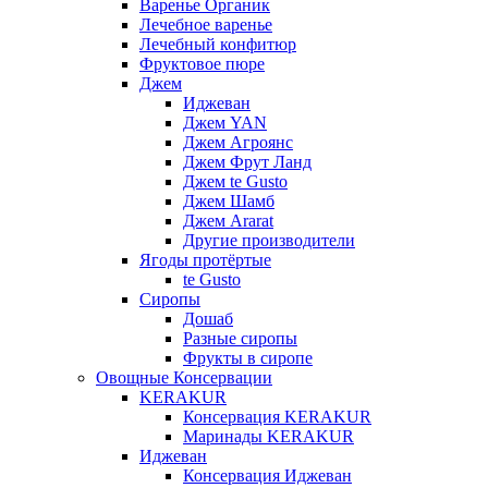
Варенье Органик
Лечебное варенье
Лечебный конфитюр
Фруктовое пюре
Джем
Иджеван
Джем YAN
Джем Агроянс
Джем Фрут Ланд
Джем te Gusto
Джем Шамб
Джем Ararat
Другие производители
Ягоды протёртые
te Gusto
Сиропы
Дошаб
Разные сиропы
Фрукты в сиропе
Овощные Консервации
KERAKUR
Консервация KERAKUR
Маринады KERAKUR
Иджеван
Консервация Иджеван