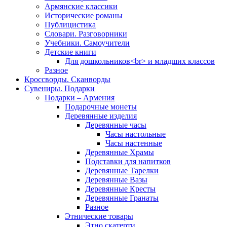
Армянские классики
Исторические романы
Публицистика
Словари. Разговорники
Учебники. Самоучители
Детские книги
Для дошкольников<br> и младших классов
Разное
Кроссворды. Сканворды
Сувениры. Подарки
Подарки – Армения
Подарочные монеты
Деревянные изделия
Деревянные часы
Часы настольные
Часы настенные
Деревянные Храмы
Подставки для напитков
Деревянные Тарелки
Деревянные Вазы
Деревянные Кресты
Деревянные Гранаты
Разное
Этнические товары
Этно скатерти