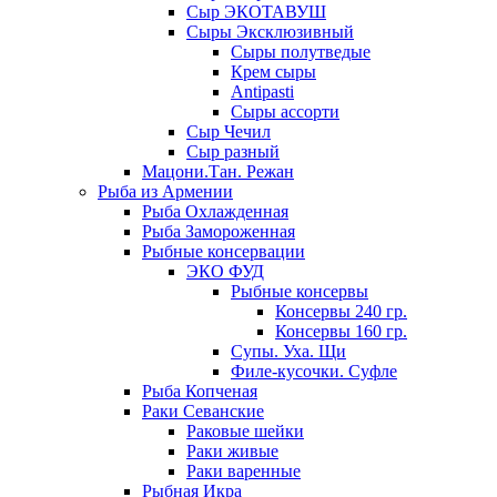
Сыр ЭКОТАВУШ
Сыры Эксклюзивный
Сыры полутведые
Крем сыры
Antipasti
Сыры ассорти
Сыр Чечил
Сыр разный
Мацони.Тан. Режан
Рыба из Армении
Рыба Охлажденная
Рыба Замороженная
Рыбные консервации
ЭКО ФУД
Рыбные консервы
Консервы 240 гр.
Консервы 160 гр.
Супы. Уха. Щи
Филе-кусочки. Суфле
Рыба Копченая
Раки Севанские
Раковые шейки
Раки живые
Раки варенные
Рыбная Икра