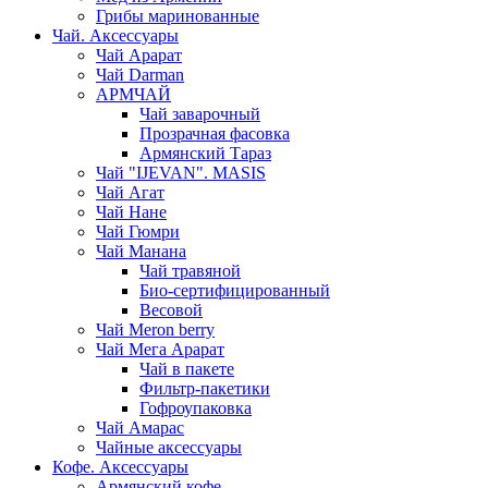
Грибы маринованные
Чай. Аксессуары
Чай Арарат
Чай Darman
АРМЧАЙ
Чай заварочный
Прозрачная фасовка
Армянский Тараз
Чай "IJEVAN". MASIS
Чай Агат
Чай Нане
Чай Гюмри
Чай Манана
Чай травяной
Био-сертифицированный
Весовой
Чай Meron berry
Чай Мега Арарат
Чай в пакете
Фильтр-пакетики
Гофроупаковка
Чай Амарас
Чайные аксессуары
Кофе. Аксессуары
Армянский кофе