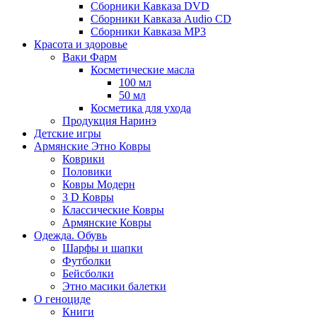
Сборники Кавказа DVD
Сборники Кавказа Audio CD
Сборники Кавказа MP3
Красота и здоровье
Ваки Фарм
Косметические масла
100 мл
50 мл
Косметика для ухода
Продукция Наринэ
Детские игры
Армянские Этно Ковры
Коврики
Половики
Ковры Модерн
3 D Ковры
Классические Ковры
Армянские Ковры
Одежда. Обувь
Шарфы и шапки
Футболки
Бейсболки
Этно масики балетки
О геноциде
Книги