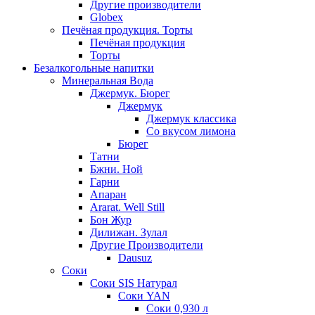
Другие производители
Globex
Печёная продукция. Торты
Печёная продукция
Торты
Безалкогольные напитки
Минеральная Вода
Джермук. Бюрег
Джермук
Джермук классика
Со вкусом лимона
Бюрег
Татни
Бжни. Ной
Гарни
Апаран
Ararat. Well Still
Бон Жур
Дилижан. Зулал
Другие Производители
Dausuz
Соки
Соки SIS Натурал
Соки YAN
Соки 0,930 л