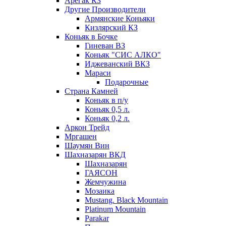
Арегак КЗ
Другие Производители
Армянские Коньяки
Кизлярский КЗ
Коньяк в Бочке
Гиневан ВЗ
Коньяк "СИС АЛКО"
Иджеванский ВКЗ
Мараси
Подарочные
Страна Камней
Коньяк в п/у
Коньяк 0,5 л.
Коньяк 0,2 л.
Аркон Трейд
Мргашен
Шаумян Вин
Шахназарян ВКД
Шахназарян
ГАЯСОН
Жемчужина
Мозаика
Mustang. Black Mountain
Platinum Mountain
Parakar