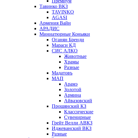
Премиум
Тавинко ВКЗ
TAVINKO
AGASI
Армения Вайн
АРАДИС
Миниатюрные Коньяки
Оганян Бренди
Мараси КД
СИС АЛКО
Животные
Храмы
Разные
Мадатовъ
МАП
Арамэ
Золотой
Армина
Айвазовский
Прошянский КЗ
Классические
Сувенирные
Грейт Велли АВКЗ
Иджеванский ВКЗ
Разные