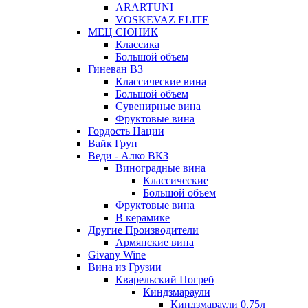
ARARTUNI
VOSKEVAZ ELITE
МЕЦ СЮНИК
Классика
Большой объем
Гиневан ВЗ
Классические вина
Большой объем
Сувенирные вина
Фруктовые вина
Гордость Нации
Вайк Груп
Веди - Алко ВКЗ
Виноградные вина
Классические
Большой объем
Фруктовые вина
В керамике
Другие Производители
Армянские вина
Givany Wine
Вина из Грузии
Кварельский Погреб
Киндзмараули
Киндзмараули 0,75л