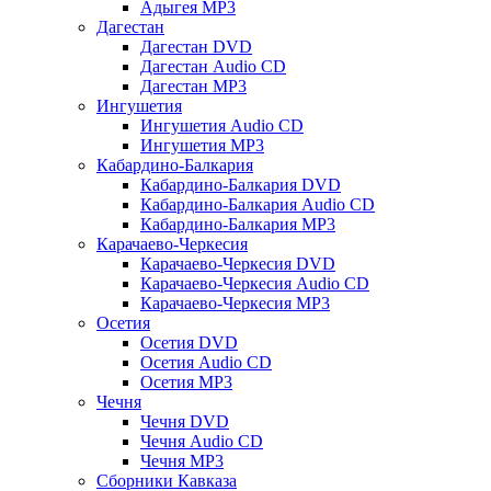
Адыгея MP3
Дагестан
Дагестан DVD
Дагестан Audio CD
Дагестан MP3
Ингушетия
Ингушетия Audio CD
Ингушетия MP3
Кабардино-Балкария
Кабардино-Балкария DVD
Кабардино-Балкария Audio CD
Кабардино-Балкария MP3
Карачаево-Черкесия
Карачаево-Черкесия DVD
Карачаево-Черкесия Audio CD
Карачаево-Черкесия MP3
Осетия
Осетия DVD
Осетия Audio CD
Осетия MP3
Чечня
Чечня DVD
Чечня Audio CD
Чечня MP3
Сборники Кавказа