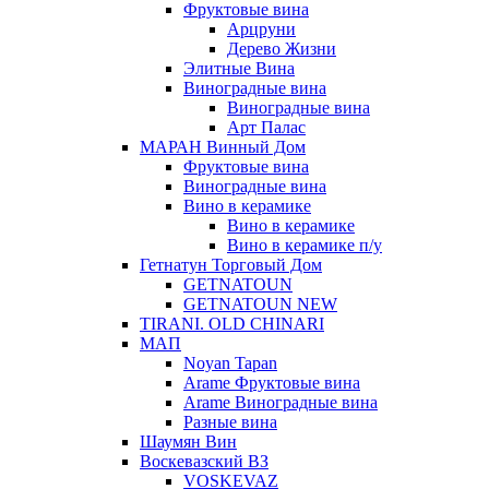
Фруктовые вина
Арцруни
Дерево Жизни
Элитные Вина
Виноградные вина
Виноградные вина
Арт Палас
МАРАН Винный Дом
Фруктовые вина
Виноградные вина
Вино в керамике
Вино в керамике
Вино в керамике п/у
Гетнатун Торговый Дом
GETNATOUN
GETNATOUN NEW
TIRANI. OLD CHINARI
МАП
Noyan Tapan
Arame Фруктовые вина
Arame Виноградные вина
Разные вина
Шаумян Вин
Воскевазский ВЗ
VOSKEVAZ