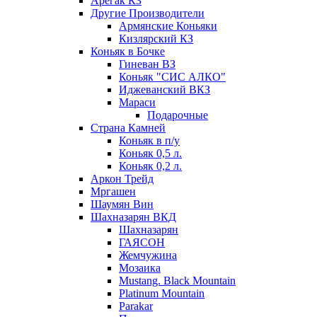
Арегак КЗ
Другие Производители
Армянские Коньяки
Кизлярский КЗ
Коньяк в Бочке
Гиневан ВЗ
Коньяк "СИС АЛКО"
Иджеванский ВКЗ
Мараси
Подарочные
Страна Камней
Коньяк в п/у
Коньяк 0,5 л.
Коньяк 0,2 л.
Аркон Трейд
Мргашен
Шаумян Вин
Шахназарян ВКД
Шахназарян
ГАЯСОН
Жемчужина
Мозаика
Mustang. Black Mountain
Platinum Mountain
Parakar