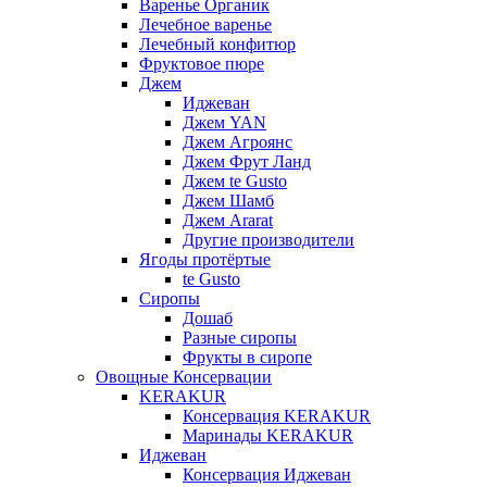
Варенье Органик
Лечебное варенье
Лечебный конфитюр
Фруктовое пюре
Джем
Иджеван
Джем YAN
Джем Агроянс
Джем Фрут Ланд
Джем te Gusto
Джем Шамб
Джем Ararat
Другие производители
Ягоды протёртые
te Gusto
Сиропы
Дошаб
Разные сиропы
Фрукты в сиропе
Овощные Консервации
KERAKUR
Консервация KERAKUR
Маринады KERAKUR
Иджеван
Консервация Иджеван