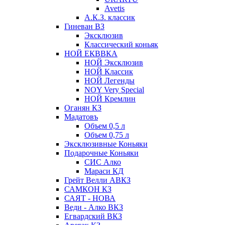
Avetis
А.К.З. классик
Гиневан ВЗ
Эксклюзив
Классический коньяк
НОЙ ЕКВВКА
НОЙ Эксклюзив
НОЙ Классик
НОЙ Легенды
NOY Very Speсial
НОЙ Кремлин
Оганян КЗ
Мадатовъ
Объем 0,5 л
Объем 0,75 л
Эксклюзивные Коньяки
Подарочные Коньяки
СИС Алко
Мараси КД
Грейт Велли АВКЗ
САМКОН КЗ
САЯТ - НОВА
Веди - Алко ВКЗ
Егвардский ВКЗ