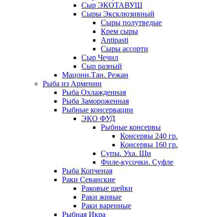
Сыр ЭКОТАВУШ
Сыры Эксклюзивный
Сыры полутведые
Крем сыры
Antipasti
Сыры ассорти
Сыр Чечил
Сыр разный
Мацони.Тан. Режан
Рыба из Армении
Рыба Охлажденная
Рыба Замороженная
Рыбные консервации
ЭКО ФУД
Рыбные консервы
Консервы 240 гр.
Консервы 160 гр.
Супы. Уха. Щи
Филе-кусочки. Суфле
Рыба Копченая
Раки Севанские
Раковые шейки
Раки живые
Раки варенные
Рыбная Икра