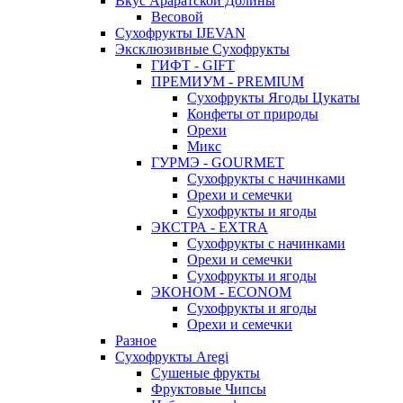
Вкус Араратской Долины
Весовой
Сухофрукты IJEVAN
Эксклюзивные Сухофрукты
ГИФТ - GIFT
ПРЕМИУМ - PREMIUM
Сухофрукты Ягоды Цукаты
Конфеты от природы
Орехи
Микс
ГУРМЭ - GOURMET
Сухофрукты с начинками
Орехи и семечки
Сухофрукты и ягоды
ЭКСТРА - EXTRA
Сухофрукты с начинками
Орехи и семечки
Сухофрукты и ягоды
ЭКОНОМ - ECONOM
Сухофрукты и ягоды
Орехи и семечки
Разное
Сухофрукты Aregi
Сушеные фрукты
Фруктовые Чипсы