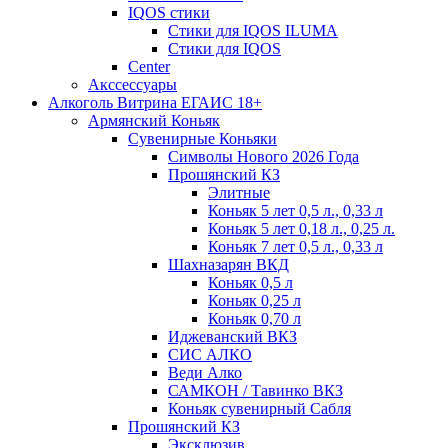
IQOS стики
Стики для IQOS ILUMA
Стики для IQOS
Сenter
Акссессуары
Алкоголь Витрина ЕГАИС 18+
Армянский Коньяк
Сувенирные Коньяки
Символы Нового 2026 Года
Прошянский КЗ
Элитные
Коньяк 5 лет 0,5 л., 0,33 л
Коньяк 5 лет 0,18 л., 0,25 л.
Коньяк 7 лет 0,5 л., 0,33 л
Шахназарян ВКД
Коньяк 0,5 л
Коньяк 0,25 л
Коньяк 0,70 л
Иджеванский ВКЗ
СИС АЛКО
Веди Алко
САМКОН / Тавинко ВКЗ
Коньяк сувенирный Сабля
Прошянский КЗ
Эксклюзив