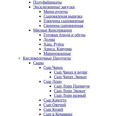
Полуфабрикаты
Эксклюзивные закуски
Мини-рулеты
Сыровяленая вырезка
Говядина сыровяленая
Свинина сыровяленая
Мясные Консервации
Готовые блюда и обеды
Долма
Хаш. Рубец
Ариса. Кавурма
Маринованные
Кисломолочные Продукты
Сыры
Сыр Чанах
Сыр Чанах в ведре
Сыр Чанах Экокат
Сыр Лори
Сыр Лори Премиум
Сыр Лори Экокат
Сыр Лори разный
Сыр Качотта
Сыр Овечий
Сыр Козий
Сыр в Керамике