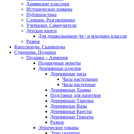
Армянские классики
Исторические романы
Публицистика
Словари. Разговорники
Учебники. Самоучители
Детские книги
Для дошкольников<br> и младших классов
Разное
Кроссворды. Сканворды
Сувениры. Подарки
Подарки – Армения
Подарочные монеты
Деревянные изделия
Деревянные часы
Часы настольные
Часы настенные
Деревянные Храмы
Подставки для напитков
Деревянные Тарелки
Деревянные Вазы
Деревянные Кресты
Деревянные Гранаты
Разное
Этнические товары
Этно скатерти