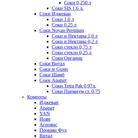
Соки 0,250 л
Соки SIS 1,6 л.
Соки Иджеван
Соки 1.0 л
Соки 0.25 л
Соки Noyan Premium
Соки и Нектары 1,0 л
Соки и Нектары 0,2 л
Соки стекло 0,75 л
Соки стекло 0,25 л
Соки Органик
Соки Витал
Соки te Gusto
Соки Шамб
Соки Арарат
Соки Tetra Pak 0,97л.
Соки Премиум ст. 0,75
Компоты
Иджеван
Арарат
YAN
Ноян
Агроянс
Прошян Фуд
Витал