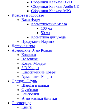
Сборники Кавказа DVD
Сборники Кавказа Audio CD
Сборники Кавказа MP3
Красота и здоровье
Ваки Фарм
Косметические масла
100 мл
50 мл
Косметика для ухода
Продукция Наринэ
Детские игры
Армянские Этно Ковры
Коврики
Половики
Ковры Модерн
3 D Ковры
Классические Ковры
Армянские Ковры
Одежда. Обувь
Шарфы и шапки
Футболки
Бейсболки
Этно масики балетки
О геноциде
Книги