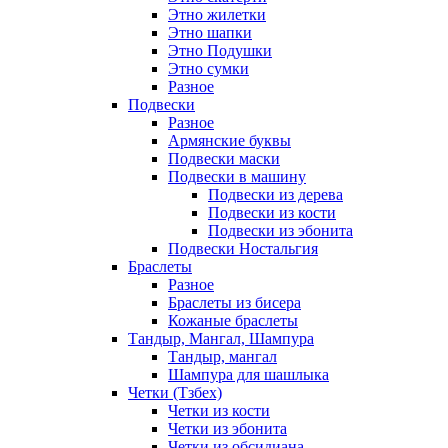
Этно жилетки
Этно шапки
Этно Подушки
Этно сумки
Разное
Подвески
Разное
Армянские буквы
Подвески маски
Подвески в машину
Подвески из дерева
Подвески из кости
Подвески из эбонита
Подвески Ностальгия
Браслеты
Разное
Браслеты из бисера
Кожаные браслеты
Тандыр, Мангал, Шампура
Тандыр, мангал
Шампура для шашлыка
Четки (Тзбех)
Четки из кости
Четки из эбонита
Четки из обсидиана