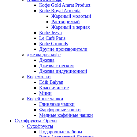
Кофе Gold Ararat Product
Кофе Royal Armenia
Жареный молотый
Растворимый
Жареный в зернах
Кофе Jezva
Le Café Paris
Кофе Grounds
Другие производители
джезва для кофе
Джезва
Джезва с песком
Джезва индукционной
Кофемолки
Edik Balyan
Классичиские
Мини
Кофейные чашки
Глиняные чашки
Фарфоровые чашки
Медные кофейные чашки
Сухофрукты. Орехи
Сухофрукты
Подарочные наборы