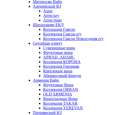
Матевосян Вайн
Аренийский ВЗ
Areni
Areni key
Areni fruits
Шахназарян ЕКД
Коллекция Гаясон
Коллекция Гаясон п/у
Коллекция Гаясон Новогодняя п/у
Gevorkian winery
Сувенирные вина
Фруктовые вина
АРИАЦ. АНАИС
Коллекция КОРОНА
Коллекция Геворкян
Крепленые вина
Абрикосовый Бренди
Армения Вайн
Фруктовые Вина
Коллекция ORRAN
OLD ARMENIA
Виноградные Вина
Коллекция TAKAR
Коллекция YEREVAN
Прошянский КЗ