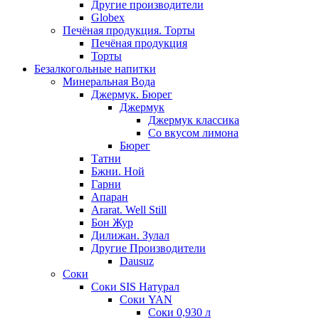
Другие производители
Globex
Печёная продукция. Торты
Печёная продукция
Торты
Безалкогольные напитки
Минеральная Вода
Джермук. Бюрег
Джермук
Джермук классика
Со вкусом лимона
Бюрег
Татни
Бжни. Ной
Гарни
Апаран
Ararat. Well Still
Бон Жур
Дилижан. Зулал
Другие Производители
Dausuz
Соки
Соки SIS Натурал
Соки YAN
Соки 0,930 л