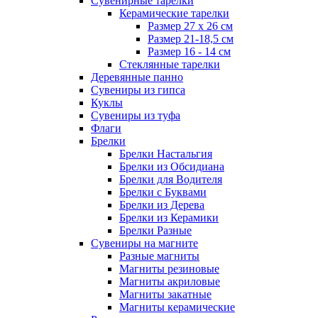
Сувенирные тарелки
Керамические тарелки
Размер 27 х 26 см
Размер 21-18,5 см
Размер 16 - 14 см
Стеклянные тарелки
Деревянные панно
Сувениры из гипса
Куклы
Сувениры из туфа
Флаги
Брелки
Брелки Настальгия
Брелки из Обсидиана
Брелки для Водителя
Брелки с Буквами
Брелки из Дерева
Брелки из Керамики
Брелки Разные
Сувениры на магните
Разные магниты
Магниты резиновые
Магниты акриловые
Магниты закатные
Магниты керамические