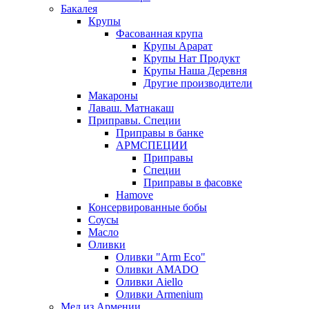
Бакалея
Крупы
Фасованная крупа
Крупы Арарат
Крупы Нат Продукт
Крупы Наша Деревня
Другие производители
Макароны
Лаваш. Матнакаш
Приправы. Специи
Приправы в банке
АРМСПЕЦИИ
Приправы
Специи
Приправы в фасовке
Hamove
Консервированные бобы
Соусы
Масло
Оливки
Оливки "Arm Eco"
Оливки AMADO
Оливки Aiello
Оливки Armenium
Мед из Армении