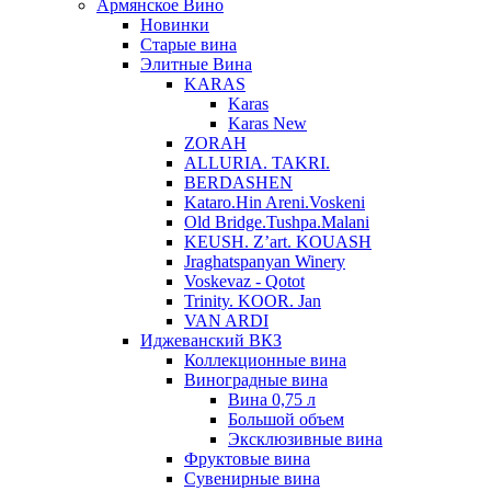
Армянское Вино
Новинки
Старые вина
Элитные Вина
KARAS
Karas
Karas New
ZORAH
ALLURIA. TAKRI.
BERDASHEN
Kataro.Hin Areni.Voskeni
Old Bridge.Tushpa.Malani
KEUSH. Z’art. KOUASH
Jraghatspanyan Winery
Voskevaz - Qotot
Trinity. KOOR. Jan
VAN ARDI
Иджеванский ВКЗ
Коллекционные вина
Виноградные вина
Вина 0,75 л
Большой объем
Эксклюзивные вина
Фруктовые вина
Cувенирные вина