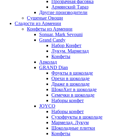
Прозрачная фасовка
Армянский Тараз
Другие производители
Сушеные Овощи
Сладости из Армении
Конфеты из Армении
Sonuar. Mark Sevouni
Grand Candy
Набор Конфет
Лукум. Мармелад
Конфеты
Арколад
GRAND Dian
Фрукты в шоколаде
Орехи в шоколаде
Драже в шоколаде
ШокоХит в шоколаде
Семечки в шоколаде
Наборы конфет
JOYCO
Наборы конфет
Сухофрукты в шоколаде
Мармелад. Лукум
Шоколадные плитки
Конфеты