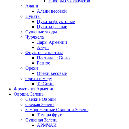
Наборы сухофруктов
Алани
Алани весовой
Цукаты
Цукаты фруктовые
Цукаты разные
Сушеные ягоды
Чурчхела
Дары Армении
Ануш
Фруктовая пастила
Пастила te Gusto
Разное
Орехи
Орехи весовые
Орехи в меду
Te Gusto
Фрукты из Армении
Овощи. Зелень
Свежие Овощи
Свежая Зелень
Замороженные Овощи и Зелень
Тамара фрут
Сушеная Зелень
АРМЧАЙ