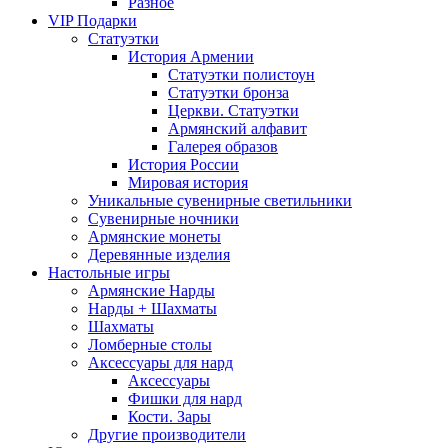
Разное
VIP Подарки
Статуэтки
История Армении
Статуэтки полистоун
Статуэтки бронза
Церкви. Статуэтки
Армянский алфавит
Галерея образов
История России
Мировая история
Уникальные сувенирные светильники
Сувенирные ночники
Армянские монеты
Деревянные изделия
Настольные игры
Армянские Нарды
Нарды + Шахматы
Шахматы
Ломберные столы
Аксессуары для нард
Аксессуары
Фишки для нард
Кости. Зары
Другие производители