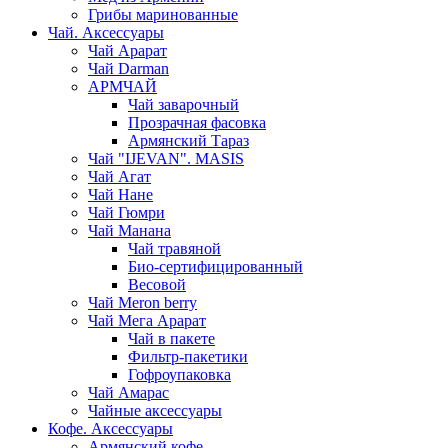
Грибы маринованные
Чай. Аксессуары
Чай Арарат
Чай Darman
АРМЧАЙ
Чай заварочный
Прозрачная фасовка
Армянский Тараз
Чай "IJEVAN". MASIS
Чай Агат
Чай Нане
Чай Гюмри
Чай Манана
Чай травяной
Био-сертифицированный
Весовой
Чай Meron berry
Чай Мега Арарат
Чай в пакете
Фильтр-пакетики
Гофроупаковка
Чай Амарас
Чайные аксессуары
Кофе. Аксессуары
Армянский кофе