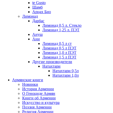
te Gusto
Шамб
Арцах Био
Лимонад
Дарбас
Лимонад 0,5 л. Стекло
Лимонад 1,25 л. ПЭТ
Ануш
Ани
Лимонад 0,5 л ст
Лимонад 0,5 л ПЭТ
Лимонад 1,0 л ПЭТ
Лимонад 1,5 л ПЭТ
Другие производители
Натахтари
Натахтари 0,5л
Натахтари 1,0л
Армянские книги
Новинки
История Армении
О Геноциде Армян
Книги об Армении
Иcкусство и культура
Поэзия Армении
Религия Армении