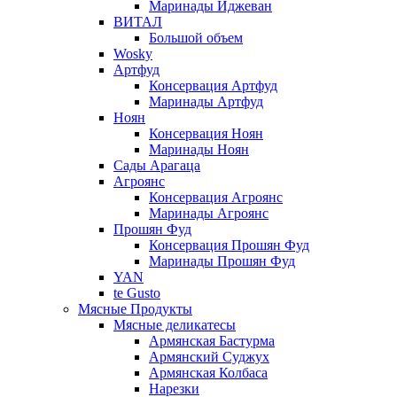
Маринады Иджеван
ВИТАЛ
Большой объем
Wosky
Артфуд
Консервация Артфуд
Маринады Артфуд
Ноян
Консервация Ноян
Маринады Ноян
Сады Арагаца
Агроянс
Консервация Агроянс
Маринады Агроянс
Прошян Фуд
Консервация Прошян Фуд
Маринады Прошян Фуд
YAN
te Gusto
Мясные Продукты
Мясные деликатесы
Армянская Бастурма
Армянский Суджух
Армянская Колбаса
Нарезки