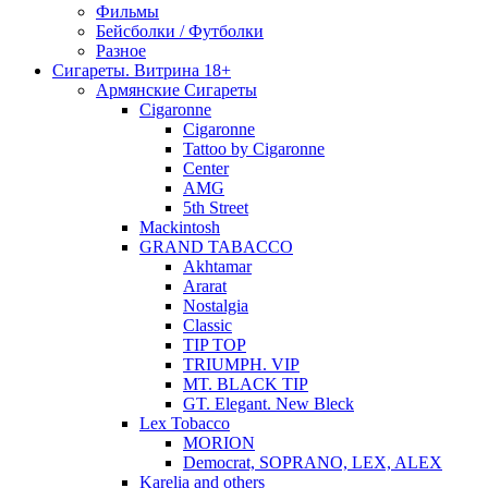
Фильмы
Бейсболки / Футболки
Разное
Сигареты. Витрина 18+
Армянские Сигареты
Cigaronne
Cigaronne
Tattoo by Cigaronne
Center
AMG
5th Street
Mackintosh
GRAND TABACCO
Akhtamar
Ararat
Nostalgia
Classic
TIP TOP
TRIUMPH. VIP
MT. BLACK TIP
GT. Elegant. New Bleck
Lex Tobacco
MORION
Democrat, SOPRANO, LEX, ALEX
Karelia and others