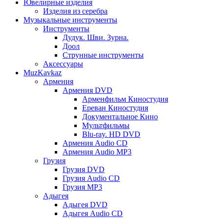
Ювелирные изделия
Изделия из серебра
Музыкальные инструменты
Инструменты
Дудук. Шви. Зурна.
Доол
Струнные инструменты
Аксессуары
MuzKavkaz
Армения
Армения DVD
Арменфильм Киностудия
Ереван Киностудия
Документальное Кино
Мультфильмы
Blu-ray. HD DVD
Армения Audio CD
Армения Audio MP3
Грузия
Грузия DVD
Грузия Audio CD
Грузия MP3
Адыгея
Адыгея DVD
Адыгея Audio CD