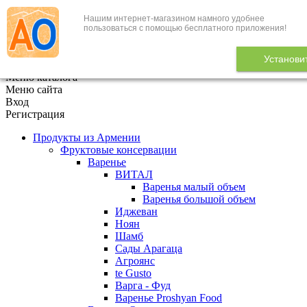
Нашим интернет-магазином намного удобнее
+7 (495) 646-888-1
пользоваться с помощью бесплатного приложения!
В корзине
0
товаров
Установи
x
Меню каталога
Меню сайта
Вход
Регистрация
Продукты из Армении
Фруктовые консервации
Варенье
ВИТАЛ
Варенья малый объем
Варенья большой объем
Иджеван
Ноян
Шамб
Сады Арагаца
Агроянс
te Gusto
Варга - Фуд
Варенье Proshyan Food