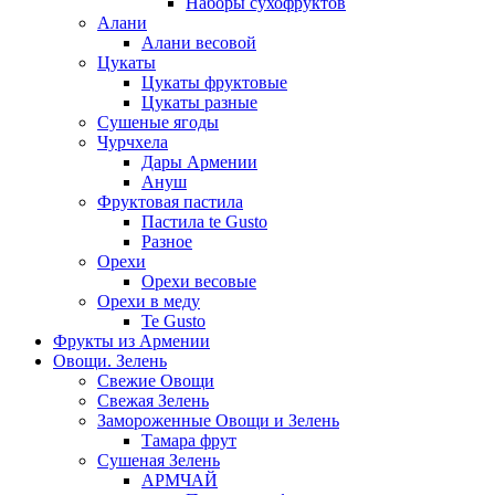
Наборы сухофруктов
Алани
Алани весовой
Цукаты
Цукаты фруктовые
Цукаты разные
Сушеные ягоды
Чурчхела
Дары Армении
Ануш
Фруктовая пастила
Пастила te Gusto
Разное
Орехи
Орехи весовые
Орехи в меду
Te Gusto
Фрукты из Армении
Овощи. Зелень
Свежие Овощи
Свежая Зелень
Замороженные Овощи и Зелень
Тамара фрут
Сушеная Зелень
АРМЧАЙ