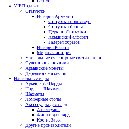
Разное
VIP Подарки
Статуэтки
История Армении
Статуэтки полистоун
Статуэтки бронза
Церкви. Статуэтки
Армянский алфавит
Галерея образов
История России
Мировая история
Уникальные сувенирные светильники
Сувенирные ночники
Армянские монеты
Деревянные изделия
Настольные игры
Армянские Нарды
Нарды + Шахматы
Шахматы
Ломберные столы
Аксессуары для нард
Аксессуары
Фишки для нард
Кости. Зары
Другие производители