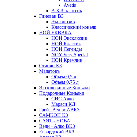
Avetis
А.К.З. классик
Гиневан ВЗ
Эксклюзив
Классический коньяк
НОЙ ЕКВВКА
НОЙ Эксклюзив
НОЙ Классик
НОЙ Легенды
NOY Very Speсial
НОЙ Кремлин
Оганян КЗ
Мадатовъ
Объем 0,5 л
Объем 0,75 л
Эксклюзивные Коньяки
Подарочные Коньяки
СИС Алко
Мараси КД
Грейт Велли АВКЗ
САМКОН КЗ
САЯТ - НОВА
Веди - Алко ВКЗ
Егвардский ВКЗ