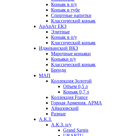
Коньяк в п/у
Коньяк в тубе
Спиртные напитки
Классический коньяк
АрАрАт ЕКЗ
Элитные
Коньяк в п/у
Классический коньяк
Иджеванский ВКЗ
Марочные коньяки
Коньяки п/у
Классический коньяк
Бренди
МАП
Коллекция Золотой
Объем 0,5 л
Коньяк 0,7 л
Коллекция France
Горная Армения. АРМА
Айвазовский
Разные
А.К.З.
А.К.З. п/у
Grand Sargis
URARTU