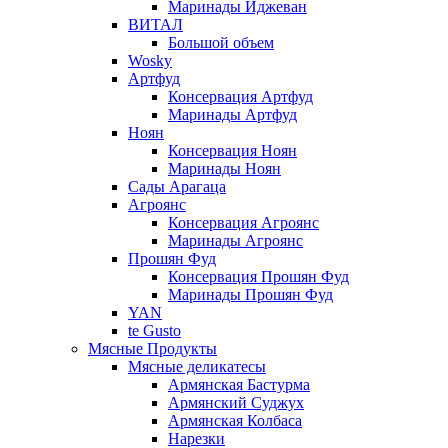
Маринады Иджеван
ВИТАЛ
Большой объем
Wosky
Артфуд
Консервация Артфуд
Маринады Артфуд
Ноян
Консервация Ноян
Маринады Ноян
Сады Арагаца
Агроянс
Консервация Агроянс
Маринады Агроянс
Прошян Фуд
Консервация Прошян Фуд
Маринады Прошян Фуд
YAN
te Gusto
Мясные Продукты
Мясные деликатесы
Армянская Бастурма
Армянский Суджух
Армянская Колбаса
Нарезки