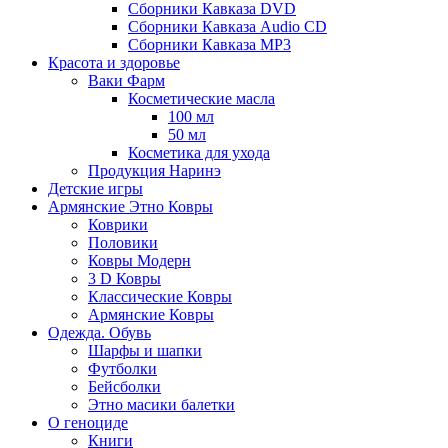
Сборники Кавказа DVD
Сборники Кавказа Audio CD
Сборники Кавказа MP3
Красота и здоровье
Ваки Фарм
Косметические масла
100 мл
50 мл
Косметика для ухода
Продукция Наринэ
Детские игры
Армянские Этно Ковры
Коврики
Половики
Ковры Модерн
3 D Ковры
Классические Ковры
Армянские Ковры
Одежда. Обувь
Шарфы и шапки
Футболки
Бейсболки
Этно масики балетки
О геноциде
Книги