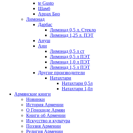
te Gusto
Шамб
Арцах Био
Лимонад
Дарбас
Лимонад 0,5 л. Стекло
Лимонад 1,25 л. ПЭТ
Ануш
Ани
Лимонад 0,5 л ст
Лимонад 0,5 л ПЭТ
Лимонад 1,0 л ПЭТ
Лимонад 1,5 л ПЭТ
Другие производители
Натахтари
Натахтари 0,5л
Натахтари 1,0л
Армянские книги
Новинки
История Армении
О Геноциде Армян
Книги об Армении
Иcкусство и культура
Поэзия Армении
Религия Армении