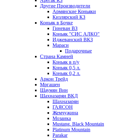
Арегак КЗ
Другие Производители
Армянские Коньяки
Кизлярский КЗ
Коньяк в Бочке
Гиневан ВЗ
Коньяк "СИС АЛКО"
Иджеванский ВКЗ
Мараси
Подарочные
Страна Камней
Коньяк в п/у
Коньяк 0,5 л.
Коньяк 0,2 л.
Аркон Трейд
Мргашен
Шаумян Вин
Шахназарян ВКД
Шахназарян
ГАЯСОН
Жемчужина
Мозаика
Mustang. Black Mountain
Platinum Mountain
Parakar