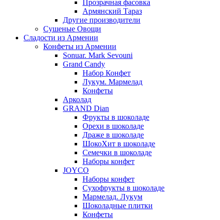
Прозрачная фасовка
Армянский Тараз
Другие производители
Сушеные Овощи
Сладости из Армении
Конфеты из Армении
Sonuar. Mark Sevouni
Grand Candy
Набор Конфет
Лукум. Мармелад
Конфеты
Арколад
GRAND Dian
Фрукты в шоколаде
Орехи в шоколаде
Драже в шоколаде
ШокоХит в шоколаде
Семечки в шоколаде
Наборы конфет
JOYCO
Наборы конфет
Сухофрукты в шоколаде
Мармелад. Лукум
Шоколадные плитки
Конфеты