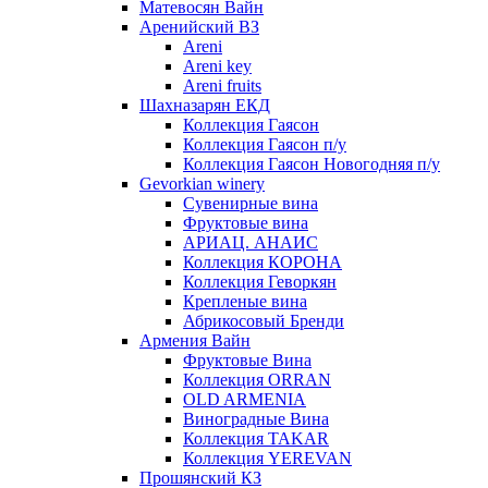
Матевосян Вайн
Аренийский ВЗ
Areni
Areni key
Areni fruits
Шахназарян ЕКД
Коллекция Гаясон
Коллекция Гаясон п/у
Коллекция Гаясон Новогодняя п/у
Gevorkian winery
Сувенирные вина
Фруктовые вина
АРИАЦ. АНАИС
Коллекция КОРОНА
Коллекция Геворкян
Крепленые вина
Абрикосовый Бренди
Армения Вайн
Фруктовые Вина
Коллекция ORRAN
OLD ARMENIA
Виноградные Вина
Коллекция TAKAR
Коллекция YEREVAN
Прошянский КЗ