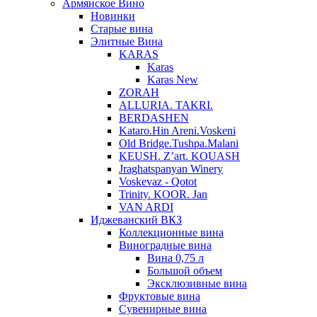
Армянское Вино
Новинки
Старые вина
Элитные Вина
KARAS
Karas
Karas New
ZORAH
ALLURIA. TAKRI.
BERDASHEN
Kataro.Hin Areni.Voskeni
Old Bridge.Tushpa.Malani
KEUSH. Z’art. KOUASH
Jraghatspanyan Winery
Voskevaz - Qotot
Trinity. KOOR. Jan
VAN ARDI
Иджеванский ВКЗ
Коллекционные вина
Виноградные вина
Вина 0,75 л
Большой объем
Эксклюзивные вина
Фруктовые вина
Cувенирные вина