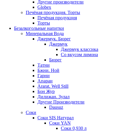
Другие производители
Globex
Печёная продукция. Торты
Печёная продукция
Торты
Безалкогольные напитки
Минеральная Вода
Джермук. Бюрег
Джермук
Джермук классика
Со вкусом лимона
Бюрег
Татни
Бжни. Ной
Гарни
Апаран
Ararat. Well Still
Бон Жур
Дилижан. Зулал
Другие Производители
Dausuz
Соки
Соки SIS Натурал
Соки YAN
Соки 0,930 л