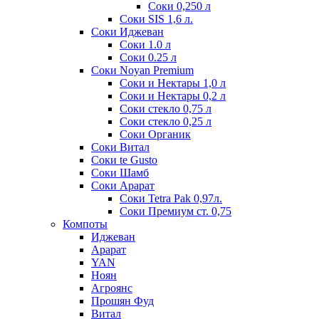
Соки 0,250 л
Соки SIS 1,6 л.
Соки Иджеван
Соки 1.0 л
Соки 0.25 л
Соки Noyan Premium
Соки и Нектары 1,0 л
Соки и Нектары 0,2 л
Соки стекло 0,75 л
Соки стекло 0,25 л
Соки Органик
Соки Витал
Соки te Gusto
Соки Шамб
Соки Арарат
Соки Tetra Pak 0,97л.
Соки Премиум ст. 0,75
Компоты
Иджеван
Арарат
YAN
Ноян
Агроянс
Прошян Фуд
Витал