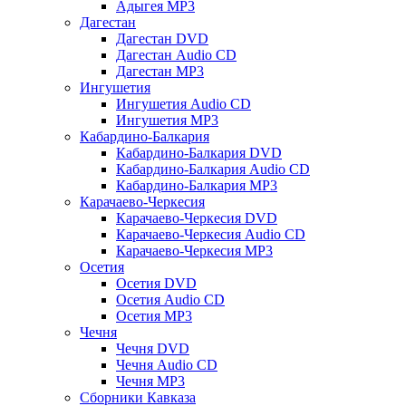
Адыгея MP3
Дагестан
Дагестан DVD
Дагестан Audio CD
Дагестан MP3
Ингушетия
Ингушетия Audio CD
Ингушетия MP3
Кабардино-Балкария
Кабардино-Балкария DVD
Кабардино-Балкария Audio CD
Кабардино-Балкария MP3
Карачаево-Черкесия
Карачаево-Черкесия DVD
Карачаево-Черкесия Audio CD
Карачаево-Черкесия MP3
Осетия
Осетия DVD
Осетия Audio CD
Осетия MP3
Чечня
Чечня DVD
Чечня Audio CD
Чечня MP3
Сборники Кавказа