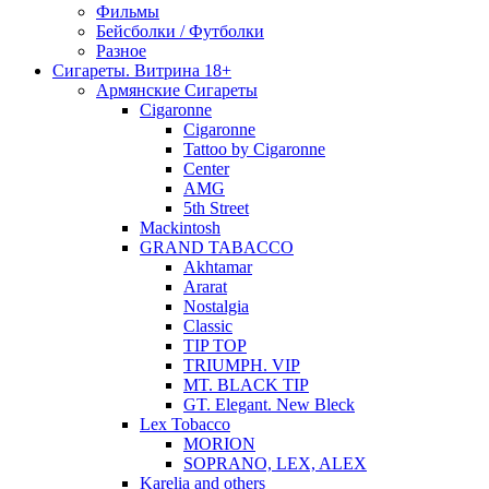
Фильмы
Бейсболки / Футболки
Разное
Сигареты. Витрина 18+
Армянские Сигареты
Cigaronne
Cigaronne
Tattoo by Cigaronne
Center
AMG
5th Street
Mackintosh
GRAND TABACCO
Akhtamar
Ararat
Nostalgia
Classic
TIP TOP
TRIUMPH. VIP
MT. BLACK TIP
GT. Elegant. New Bleck
Lex Tobacco
MORION
SOPRANO, LEX, ALEX
Karelia and others