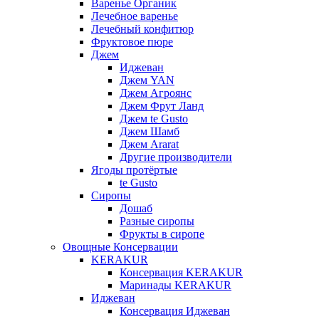
Варенье Органик
Лечебное варенье
Лечебный конфитюр
Фруктовое пюре
Джем
Иджеван
Джем YAN
Джем Агроянс
Джем Фрут Ланд
Джем te Gusto
Джем Шамб
Джем Ararat
Другие производители
Ягоды протёртые
te Gusto
Сиропы
Дошаб
Разные сиропы
Фрукты в сиропе
Овощные Консервации
KERAKUR
Консервация KERAKUR
Маринады KERAKUR
Иджеван
Консервация Иджеван