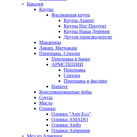
Бакалея
Крупы
Фасованная крупа
Крупы Арарат
Крупы Нат Продукт
Крупы Наша Деревня
Другие производители
Макароны
Лаваш. Матнакаш
Приправы. Специи
Приправы в банке
АРМСПЕЦИИ
Приправы
Специи
Приправы в фасовке
Hamove
Консервированные бобы
Соусы
Масло
Оливки
Оливки "Arm Eco"
Оливки AMADO
Оливки Aiello
Оливки Armenium
Мед из Армении