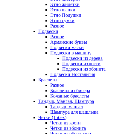
Этно жилетки
Этно шапки
Этно Подушки
Этно сумки
Разное
Подвески
Разное
Армянские буквы
Подвески маски
Подвески в машину
Подвески из дерева
Подвески из кости
Подвески из эбонита
Подвески Ностальгия
Браслеты
Разное
Браслеты из бисера
Кожаные браслеты
Тандыр, Мангал, Шампура
Тандыр, мангал
Шампура для шашлыка
Четки (Тзбех)
Четки из кости
Четки из эбонита
Четки из обсидиана