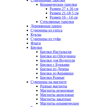
Сувенирные тарелки
Керамические тарелки
Размер 27 х 26 см
Размер 21-18,5 см
Размер 16 - 14 см
Стеклянные тарелки
Деревянные панно
Сувениры из гипса
Куклы
Сувениры из туфа
Флаги
Брелки
Брелки Настальгия
Брелки из Обсидиана
Брелки для Водителя
Брелки с Буквами
Брелки из Дерева
Брелки из Керамики
Брелки Разные
Сувениры на магните
Разные магниты
Магниты резиновые
Магниты акриловые
Магниты закатные
Магниты керамические