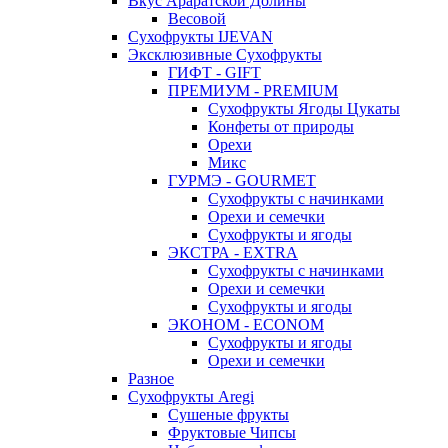
Вкус Араратской Долины
Весовой
Сухофрукты IJEVAN
Эксклюзивные Сухофрукты
ГИФТ - GIFT
ПРЕМИУМ - PREMIUM
Сухофрукты Ягоды Цукаты
Конфеты от природы
Орехи
Микс
ГУРМЭ - GOURMET
Сухофрукты с начинками
Орехи и семечки
Сухофрукты и ягоды
ЭКСТРА - EXTRA
Сухофрукты с начинками
Орехи и семечки
Сухофрукты и ягоды
ЭКОНОМ - ECONOM
Сухофрукты и ягоды
Орехи и семечки
Разное
Сухофрукты Aregi
Сушеные фрукты
Фруктовые Чипсы