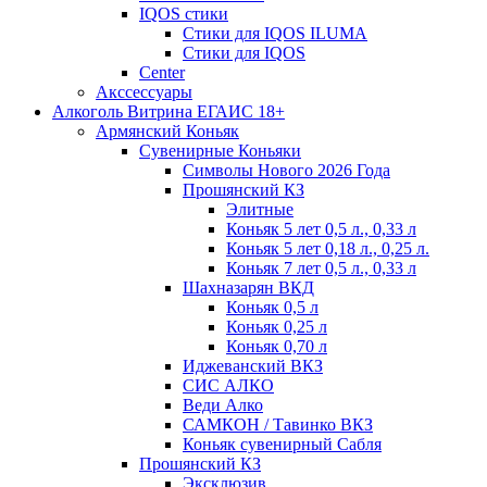
IQOS стики
Стики для IQOS ILUMA
Стики для IQOS
Сenter
Акссессуары
Алкоголь Витрина ЕГАИС 18+
Армянский Коньяк
Сувенирные Коньяки
Символы Нового 2026 Года
Прошянский КЗ
Элитные
Коньяк 5 лет 0,5 л., 0,33 л
Коньяк 5 лет 0,18 л., 0,25 л.
Коньяк 7 лет 0,5 л., 0,33 л
Шахназарян ВКД
Коньяк 0,5 л
Коньяк 0,25 л
Коньяк 0,70 л
Иджеванский ВКЗ
СИС АЛКО
Веди Алко
САМКОН / Тавинко ВКЗ
Коньяк сувенирный Сабля
Прошянский КЗ
Эксклюзив