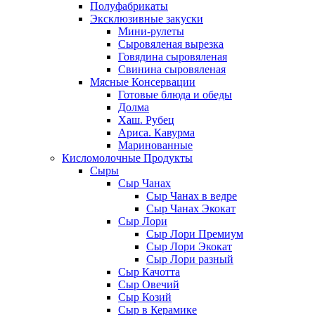
Полуфабрикаты
Эксклюзивные закуски
Мини-рулеты
Сыровяленая вырезка
Говядина сыровяленая
Свинина сыровяленая
Мясные Консервации
Готовые блюда и обеды
Долма
Хаш. Рубец
Ариса. Кавурма
Маринованные
Кисломолочные Продукты
Сыры
Сыр Чанах
Сыр Чанах в ведре
Сыр Чанах Экокат
Сыр Лори
Сыр Лори Премиум
Сыр Лори Экокат
Сыр Лори разный
Сыр Качотта
Сыр Овечий
Сыр Козий
Сыр в Керамике