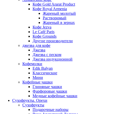
Кофе Gold Ararat Product
Кофе Royal Armenia
Жареный молотый
Растворимый
Жареный в зернах
Кофе Jezva
Le Café Paris
Кофе Grounds
Другие производители
джезва для кофе
Джезва
Джезва с песком
Джезва индукционной
Кофемолки
Edik Balyan
Классичиские
Мини
Кофейные чашки
Глиняные чашки
Фарфоровые чашки
Медные кофейные чашки
Сухофрукты. Орехи
Сухофрукты
Подарочные наборы