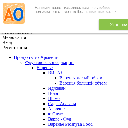
Нашим интернет-магазином намного удобнее
+7 (495) 646-888-1
пользоваться с помощью бесплатного приложения!
В корзине
0
товаров
Установи
x
Меню каталога
Меню сайта
Вход
Регистрация
Продукты из Армении
Фруктовые консервации
Варенье
ВИТАЛ
Варенья малый объем
Варенья большой объем
Иджеван
Ноян
Шамб
Сады Арагаца
Агроянс
te Gusto
Варга - Фуд
Варенье Proshyan Food