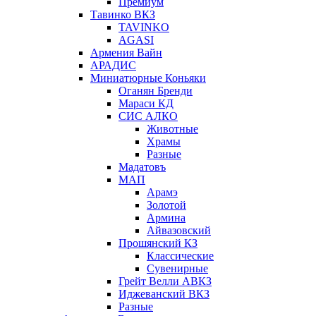
Премиум
Тавинко ВКЗ
TAVINKO
AGASI
Армения Вайн
АРАДИС
Миниатюрные Коньяки
Оганян Бренди
Мараси КД
СИС АЛКО
Животные
Храмы
Разные
Мадатовъ
МАП
Арамэ
Золотой
Армина
Айвазовский
Прошянский КЗ
Классические
Сувенирные
Грейт Велли АВКЗ
Иджеванский ВКЗ
Разные