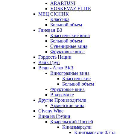
ARARTUNI
VOSKEVAZ ELITE
МЕЦ СЮНИК
Классика
Большой объем
Гиневан ВЗ
Классические вина
Большой объем
Сувенирные вина
Фруктовые вина
Гордость Нации
Вайк Груп
Веди - Алко ВКЗ
Виноградные вина
Классические
Большой объем
Фруктовые вина
В керамике
Другие Производители
Армянские вина
Givany Wine
Вина из Грузии
Кварельский Погреб
Киндзмараули
Киндзмараули 0,75л