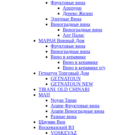
Фруктовые вина
Арцруни
Дерево Жизни
Элитные Вина
Виноградные вина
Виноградные вина
Арт Палас
МАРАН Винный Дом
Фруктовые вина
Виноградные вина
Вино в керамике
Вино в керамике
Вино в керамике п/у
Гетнатун Торговый Дом
GETNATOUN
GETNATOUN NEW
TIRANI. OLD CHINARI
МАП
Noyan Tapan
Arame Фруктовые вина
Arame Виноградные вина
Разные вина
Шаумян Вин
Воскевазский ВЗ
VOSKEVAZ