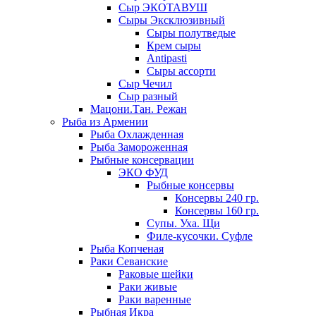
Сыр ЭКОТАВУШ
Сыры Эксклюзивный
Сыры полутведые
Крем сыры
Antipasti
Сыры ассорти
Сыр Чечил
Сыр разный
Мацони.Тан. Режан
Рыба из Армении
Рыба Охлажденная
Рыба Замороженная
Рыбные консервации
ЭКО ФУД
Рыбные консервы
Консервы 240 гр.
Консервы 160 гр.
Супы. Уха. Щи
Филе-кусочки. Суфле
Рыба Копченая
Раки Севанские
Раковые шейки
Раки живые
Раки варенные
Рыбная Икра