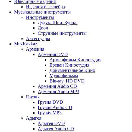
Ювелирные изделия
Изделия из серебра
Музыкальные инструменты
Инструменты
Дудук. Шви. Зурна.
Доол
Струнные инструменты
Аксессуары
MuzKavkaz
Армения
Армения DVD
Арменфильм Киностудия
Ереван Киностудия
Документальное Кино
Мультфильмы
Blu-ray. HD DVD
Армения Audio CD
Армения Audio MP3
Грузия
Грузия DVD
Грузия Audio CD
Грузия MP3
Адыгея
Адыгея DVD
Адыгея Audio CD