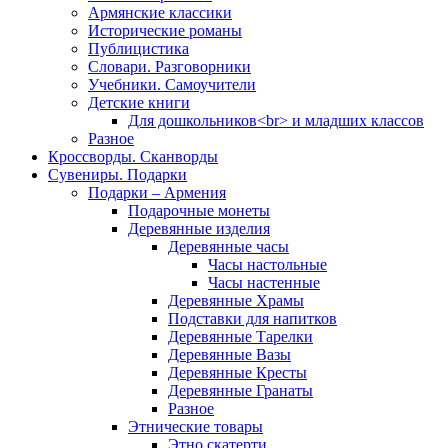
Армянские классики
Исторические романы
Публицистика
Словари. Разговорники
Учебники. Самоучители
Детские книги
Для дошкольников<br> и младших классов
Разное
Кроссворды. Сканворды
Сувениры. Подарки
Подарки – Армения
Подарочные монеты
Деревянные изделия
Деревянные часы
Часы настольные
Часы настенные
Деревянные Храмы
Подставки для напитков
Деревянные Тарелки
Деревянные Вазы
Деревянные Кресты
Деревянные Гранаты
Разное
Этнические товары
Этно скатерти