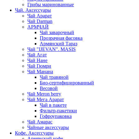
Грибы маринованные
Чай. Аксессуары
Чай Арарат
Чай Darman
АРМЧАЙ
Чай заварочный
Прозрачная фасовка
Армянский Тараз
Чай "IJEVAN". MASIS
Чай Агат
Чай Нане
Чай Гюмри
Чай Манана
Чай травяной
Био-сертифицированный
Весовой
Чай Meron berry
Чай Мега Арарат
Чай в пакете
Фильтр-пакетики
Гофроупаковка
Чай Амарас
Чайные аксессуары
Кофе. Аксессуары
Армянский кофе