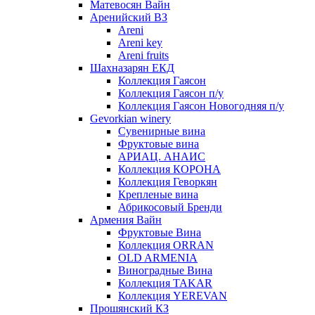
Матевосян Вайн
Аренийский ВЗ
Areni
Areni key
Areni fruits
Шахназарян ЕКД
Коллекция Гаясон
Коллекция Гаясон п/у
Коллекция Гаясон Новогодняя п/у
Gevorkian winery
Сувенирные вина
Фруктовые вина
АРИАЦ. АНАИС
Коллекция КОРОНА
Коллекция Геворкян
Крепленые вина
Абрикосовый Бренди
Армения Вайн
Фруктовые Вина
Коллекция ORRAN
OLD ARMENIA
Виноградные Вина
Коллекция TAKAR
Коллекция YEREVAN
Прошянский КЗ