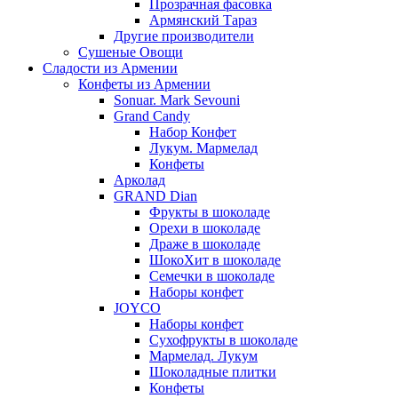
Прозрачная фасовка
Армянский Тараз
Другие производители
Сушеные Овощи
Сладости из Армении
Конфеты из Армении
Sonuar. Mark Sevouni
Grand Candy
Набор Конфет
Лукум. Мармелад
Конфеты
Арколад
GRAND Dian
Фрукты в шоколаде
Орехи в шоколаде
Драже в шоколаде
ШокоХит в шоколаде
Семечки в шоколаде
Наборы конфет
JOYCO
Наборы конфет
Сухофрукты в шоколаде
Мармелад. Лукум
Шоколадные плитки
Конфеты