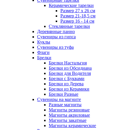
Сувенирные тарелки
Керамические тарелки
Размер 27 х 26 см
Размер 21-18,5 см
Размер 16 - 14 см
Стеклянные тарелки
Деревянные панно
Сувениры из гипса
Куклы
Сувениры из туфа
Флаги
Брелки
Брелки Настальгия
Брелки из Обсидиана
Брелки для Водителя
Брелки с Буквами
Брелки из Дерева
Брелки из Керамики
Брелки Разные
Сувениры на магните
Разные магниты
Магниты резиновые
Магниты акриловые
Магниты закатные
Магниты керамические