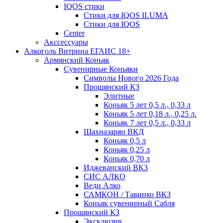
IQOS стики
Стики для IQOS ILUMA
Стики для IQOS
Сenter
Акссессуары
Алкоголь Витрина ЕГАИС 18+
Армянский Коньяк
Сувенирные Коньяки
Символы Нового 2026 Года
Прошянский КЗ
Элитные
Коньяк 5 лет 0,5 л., 0,33 л
Коньяк 5 лет 0,18 л., 0,25 л.
Коньяк 7 лет 0,5 л., 0,33 л
Шахназарян ВКД
Коньяк 0,5 л
Коньяк 0,25 л
Коньяк 0,70 л
Иджеванский ВКЗ
СИС АЛКО
Веди Алко
САМКОН / Тавинко ВКЗ
Коньяк сувенирный Сабля
Прошянский КЗ
Эксклюзив