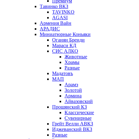
Премиум
Тавинко ВКЗ
TAVINKO
AGASI
Армения Вайн
АРАДИС
Миниатюрные Коньяки
Оганян Бренди
Мараси КД
СИС АЛКО
Животные
Храмы
Разные
Мадатовъ
МАП
Арамэ
Золотой
Армина
Айвазовский
Прошянский КЗ
Классические
Сувенирные
Грейт Велли АВКЗ
Иджеванский ВКЗ
Разные