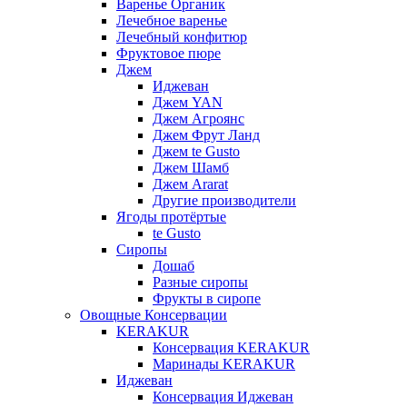
Варенье Органик
Лечебное варенье
Лечебный конфитюр
Фруктовое пюре
Джем
Иджеван
Джем YAN
Джем Агроянс
Джем Фрут Ланд
Джем te Gusto
Джем Шамб
Джем Ararat
Другие производители
Ягоды протёртые
te Gusto
Сиропы
Дошаб
Разные сиропы
Фрукты в сиропе
Овощные Консервации
KERAKUR
Консервация KERAKUR
Маринады KERAKUR
Иджеван
Консервация Иджеван