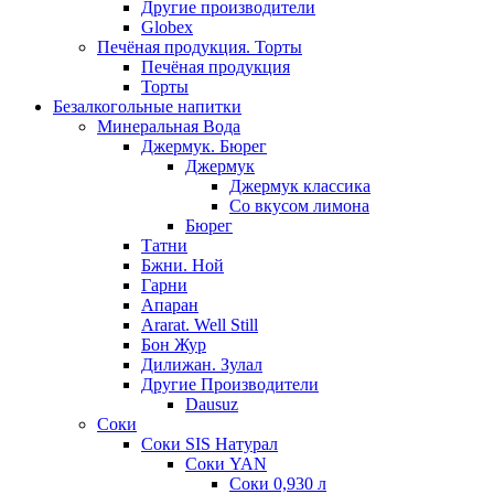
Другие производители
Globex
Печёная продукция. Торты
Печёная продукция
Торты
Безалкогольные напитки
Минеральная Вода
Джермук. Бюрег
Джермук
Джермук классика
Со вкусом лимона
Бюрег
Татни
Бжни. Ной
Гарни
Апаран
Ararat. Well Still
Бон Жур
Дилижан. Зулал
Другие Производители
Dausuz
Соки
Соки SIS Натурал
Соки YAN
Соки 0,930 л