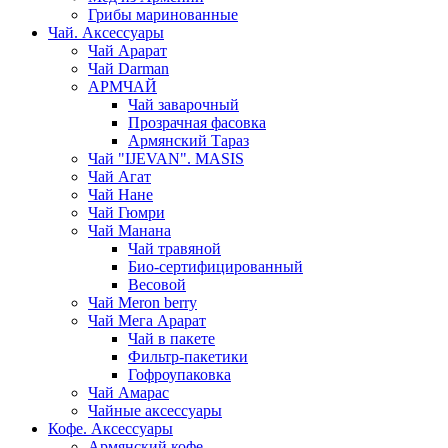
Грибы маринованные
Чай. Аксессуары
Чай Арарат
Чай Darman
АРМЧАЙ
Чай заварочный
Прозрачная фасовка
Армянский Тараз
Чай "IJEVAN". MASIS
Чай Агат
Чай Нане
Чай Гюмри
Чай Манана
Чай травяной
Био-сертифицированный
Весовой
Чай Meron berry
Чай Мега Арарат
Чай в пакете
Фильтр-пакетики
Гофроупаковка
Чай Амарас
Чайные аксессуары
Кофе. Аксессуары
Армянский кофе