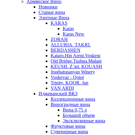
Армянское Вино
Новинки
Старые вина
Элитные Вина
KARAS
Karas
Karas New
ZORAH
ALLURIA. TAKRI.
BERDASHEN
Kataro.Hin Areni.Voskeni
Old Bridge.Tushpa.Malani
KEUSH. Z’art. KOUASH
Jraghatspanyan Winery
Voskevaz - Qotot
Trinity. KOOR. Jan
VAN ARDI
Иджеванский ВКЗ
Коллекционные вина
Виноградные вина
Вина 0,75 л
Большой объем
Эксклюзивные вина
Фруктовые вина
Cувенирные вина