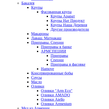
Бакалея
Крупы
Фасованная крупа
Крупы Арарат
Крупы Нат Продукт
Крупы Наша Деревня
Другие производители
Макароны
Лаваш. Матнакаш
Приправы. Специи
Приправы в банке
АРМСПЕЦИИ
Приправы
Специи
Приправы в фасовке
Hamove
Консервированные бобы
Соусы
Масло
Оливки
Оливки "Arm Eco"
Оливки AMADO
Оливки Aiello
Оливки Armenium
Мед из Армении