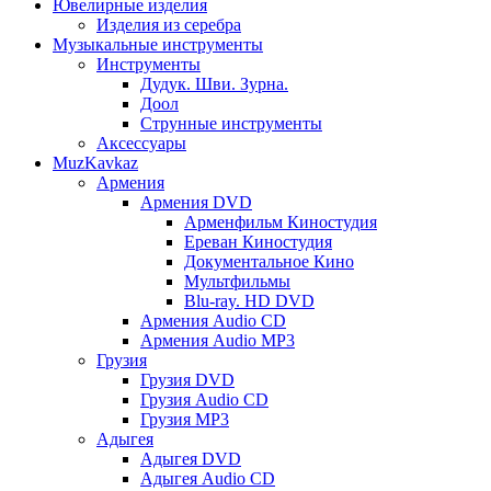
Ювелирные изделия
Изделия из серебра
Музыкальные инструменты
Инструменты
Дудук. Шви. Зурна.
Доол
Струнные инструменты
Аксессуары
MuzKavkaz
Армения
Армения DVD
Арменфильм Киностудия
Ереван Киностудия
Документальное Кино
Мультфильмы
Blu-ray. HD DVD
Армения Audio CD
Армения Audio MP3
Грузия
Грузия DVD
Грузия Audio CD
Грузия MP3
Адыгея
Адыгея DVD
Адыгея Audio CD