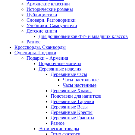
Армянские классики
Исторические романы
Публицистика
Словари. Разговорники
Учебники. Самоучители
Детские книги
Для дошкольников<br> и младших классов
Разное
Кроссворды. Сканворды
Сувениры. Подарки
Подарки – Армения
Подарочные монеты
Деревянные изделия
Деревянные часы
Часы настольные
Часы настенные
Деревянные Храмы
Подставки для напитков
Деревянные Тарелки
Деревянные Вазы
Деревянные Кресты
Деревянные Гранаты
Разное
Этнические товары
Этно скатерти