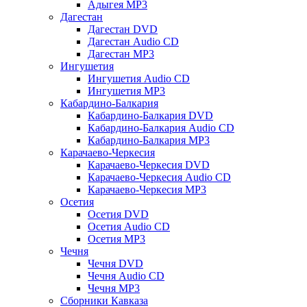
Адыгея MP3
Дагестан
Дагестан DVD
Дагестан Audio CD
Дагестан MP3
Ингушетия
Ингушетия Audio CD
Ингушетия MP3
Кабардино-Балкария
Кабардино-Балкария DVD
Кабардино-Балкария Audio CD
Кабардино-Балкария MP3
Карачаево-Черкесия
Карачаево-Черкесия DVD
Карачаево-Черкесия Audio CD
Карачаево-Черкесия MP3
Осетия
Осетия DVD
Осетия Audio CD
Осетия MP3
Чечня
Чечня DVD
Чечня Audio CD
Чечня MP3
Сборники Кавказа