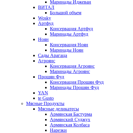
Маринады Иджеван
ВИТАЛ
Большой объем
Wosky
Артфуд
Консервация Артфуд
Маринады Артфуд
Ноян
Консервация Ноян
Маринады Ноян
Сады Арагаца
Агроянс
Консервация Агроянс
Маринады Агроянс
Прошян Фуд
Консервация Прошян Фуд
Маринады Прошян Фуд
YAN
te Gusto
Мясные Продукты
Мясные деликатесы
Армянская Бастурма
Армянский Суджух
Армянская Колбаса
Нарезки