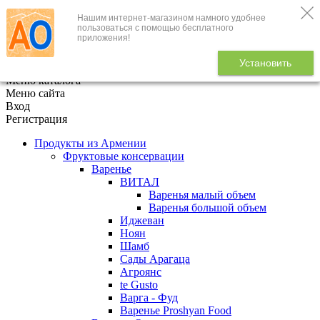
Нашим интернет-магазином намного удобнее
+7 (495) 646-888-1
пользоваться с помощью бесплатного
приложения!
В корзине
0
товаров
Установить
x
Меню каталога
Меню сайта
Вход
Регистрация
Продукты из Армении
Фруктовые консервации
Варенье
ВИТАЛ
Варенья малый объем
Варенья большой объем
Иджеван
Ноян
Шамб
Сады Арагаца
Агроянс
te Gusto
Варга - Фуд
Варенье Proshyan Food