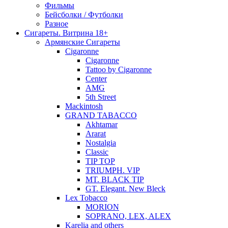
Фильмы
Бейсболки / Футболки
Разное
Сигареты. Витрина 18+
Армянские Сигареты
Cigaronne
Cigaronne
Tattoo by Cigaronne
Center
AMG
5th Street
Mackintosh
GRAND TABACCO
Akhtamar
Ararat
Nostalgia
Classic
TIP TOP
TRIUMPH. VIP
MT. BLACK TIP
GT. Elegant. New Bleck
Lex Tobacco
MORION
SOPRANO, LEX, ALEX
Karelia and others