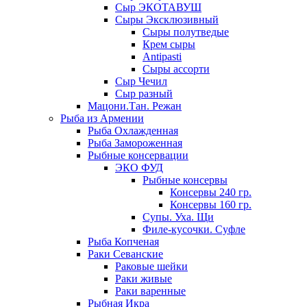
Сыр ЭКОТАВУШ
Сыры Эксклюзивный
Сыры полутведые
Крем сыры
Antipasti
Сыры ассорти
Сыр Чечил
Сыр разный
Мацони.Тан. Режан
Рыба из Армении
Рыба Охлажденная
Рыба Замороженная
Рыбные консервации
ЭКО ФУД
Рыбные консервы
Консервы 240 гр.
Консервы 160 гр.
Супы. Уха. Щи
Филе-кусочки. Суфле
Рыба Копченая
Раки Севанские
Раковые шейки
Раки живые
Раки варенные
Рыбная Икра