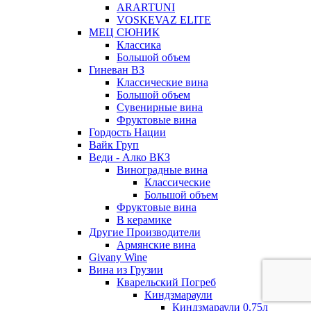
ARARTUNI
VOSKEVAZ ELITE
МЕЦ СЮНИК
Классика
Большой объем
Гиневан ВЗ
Классические вина
Большой объем
Сувенирные вина
Фруктовые вина
Гордость Нации
Вайк Груп
Веди - Алко ВКЗ
Виноградные вина
Классические
Большой объем
Фруктовые вина
В керамике
Другие Производители
Армянские вина
Givany Wine
Вина из Грузии
Кварельский Погреб
Киндзмараули
Киндзмараули 0,75л