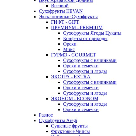
Вкус Араратской Долины
Весовой
Сухофрукты IJEVAN
Эксклюзивные Сухофрукты
ГИФТ - GIFT
ПРЕМИУМ - PREMIUM
Сухофрукты Ягоды Цукаты
Конфеты от природы
Орехи
Микс
ГУРМЭ - GOURMET
Сухофрукты с начинками
Орехи и семечки
Сухофрукты и ягоды
ЭКСТРА - EXTRA
Сухофрукты с начинками
Орехи и семечки
Сухофрукты и ягоды
ЭКОНОМ - ECONOM
Сухофрукты и ягоды
Орехи и семечки
Разное
Сухофрукты Aregi
Сушеные фрукты
Фруктовые Чипсы