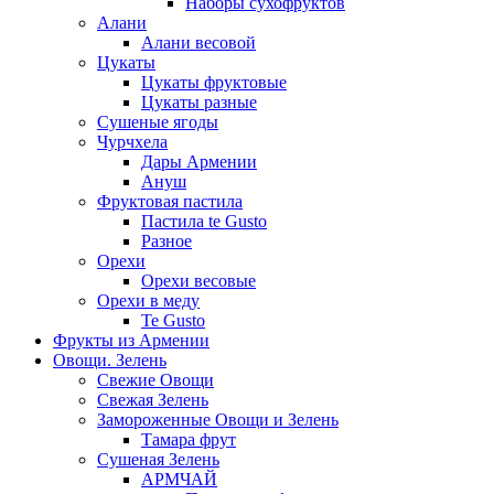
Наборы сухофруктов
Алани
Алани весовой
Цукаты
Цукаты фруктовые
Цукаты разные
Сушеные ягоды
Чурчхела
Дары Армении
Ануш
Фруктовая пастила
Пастила te Gusto
Разное
Орехи
Орехи весовые
Орехи в меду
Te Gusto
Фрукты из Армении
Овощи. Зелень
Свежие Овощи
Свежая Зелень
Замороженные Овощи и Зелень
Тамара фрут
Сушеная Зелень
АРМЧАЙ