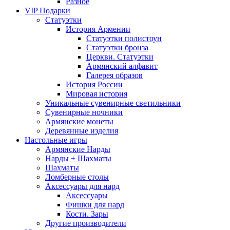
Разное
VIP Подарки
Статуэтки
История Армении
Статуэтки полистоун
Статуэтки бронза
Церкви. Статуэтки
Армянский алфавит
Галерея образов
История России
Мировая история
Уникальные сувенирные светильники
Сувенирные ночники
Армянские монеты
Деревянные изделия
Настольные игры
Армянские Нарды
Нарды + Шахматы
Шахматы
Ломберные столы
Аксессуары для нард
Аксессуары
Фишки для нард
Кости. Зары
Другие производители