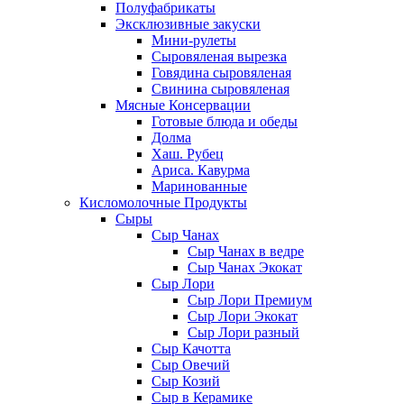
Полуфабрикаты
Эксклюзивные закуски
Мини-рулеты
Сыровяленая вырезка
Говядина сыровяленая
Свинина сыровяленая
Мясные Консервации
Готовые блюда и обеды
Долма
Хаш. Рубец
Ариса. Кавурма
Маринованные
Кисломолочные Продукты
Сыры
Сыр Чанах
Сыр Чанах в ведре
Сыр Чанах Экокат
Сыр Лори
Сыр Лори Премиум
Сыр Лори Экокат
Сыр Лори разный
Сыр Качотта
Сыр Овечий
Сыр Козий
Сыр в Керамике