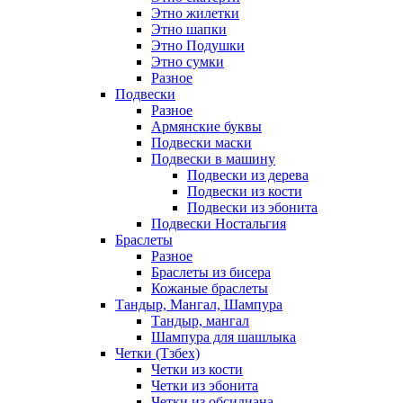
Этно жилетки
Этно шапки
Этно Подушки
Этно сумки
Разное
Подвески
Разное
Армянские буквы
Подвески маски
Подвески в машину
Подвески из дерева
Подвески из кости
Подвески из эбонита
Подвески Ностальгия
Браслеты
Разное
Браслеты из бисера
Кожаные браслеты
Тандыр, Мангал, Шампура
Тандыр, мангал
Шампура для шашлыка
Четки (Тзбех)
Четки из кости
Четки из эбонита
Четки из обсидиана