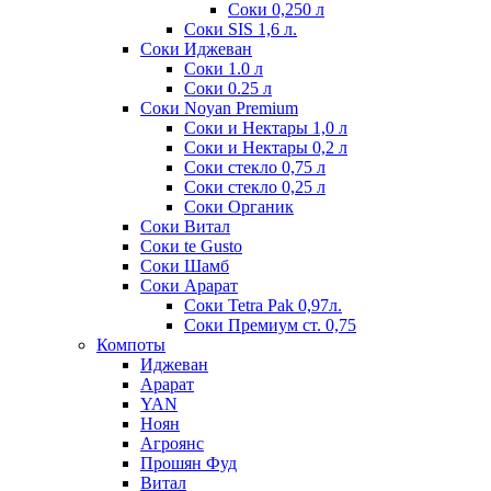
Соки 0,250 л
Соки SIS 1,6 л.
Соки Иджеван
Соки 1.0 л
Соки 0.25 л
Соки Noyan Premium
Соки и Нектары 1,0 л
Соки и Нектары 0,2 л
Соки стекло 0,75 л
Соки стекло 0,25 л
Соки Органик
Соки Витал
Соки te Gusto
Соки Шамб
Соки Арарат
Соки Tetra Pak 0,97л.
Соки Премиум ст. 0,75
Компоты
Иджеван
Арарат
YAN
Ноян
Агроянс
Прошян Фуд
Витал