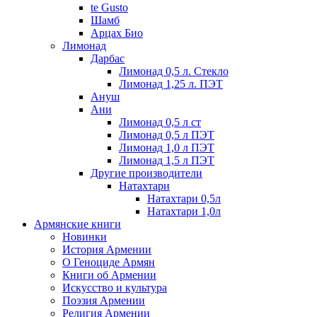
te Gusto
Шамб
Арцах Био
Лимонад
Дарбас
Лимонад 0,5 л. Стекло
Лимонад 1,25 л. ПЭТ
Ануш
Ани
Лимонад 0,5 л ст
Лимонад 0,5 л ПЭТ
Лимонад 1,0 л ПЭТ
Лимонад 1,5 л ПЭТ
Другие производители
Натахтари
Натахтари 0,5л
Натахтари 1,0л
Армянские книги
Новинки
История Армении
О Геноциде Армян
Книги об Армении
Иcкусство и культура
Поэзия Армении
Религия Армении