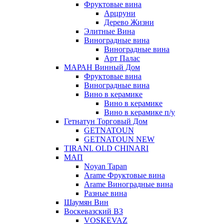
Фруктовые вина
Арцруни
Дерево Жизни
Элитные Вина
Виноградные вина
Виноградные вина
Арт Палас
МАРАН Винный Дом
Фруктовые вина
Виноградные вина
Вино в керамике
Вино в керамике
Вино в керамике п/у
Гетнатун Торговый Дом
GETNATOUN
GETNATOUN NEW
TIRANI. OLD CHINARI
МАП
Noyan Tapan
Arame Фруктовые вина
Arame Виноградные вина
Разные вина
Шаумян Вин
Воскевазский ВЗ
VOSKEVAZ