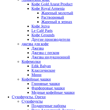
Кофе Gold Ararat Product
Кофе Royal Armenia
Жареный молотый
Растворимый
Жареный в зернах
Кофе Jezva
Le Café Paris
Кофе Grounds
Другие производители
джезва для кофе
Джезва
Джезва с песком
Джезва индукционной
Кофемолки
Edik Balyan
Классичиские
Мини
Кофейные чашки
Глиняные чашки
Фарфоровые чашки
Медные кофейные чашки
Сухофрукты. Орехи
Сухофрукты
Подарочные наборы