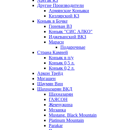
Арегак КЗ
Другие Производители
Армянские Коньяки
Кизлярский КЗ
Коньяк в Бочке
Гиневан ВЗ
Коньяк "СИС АЛКО"
Иджеванский ВКЗ
Мараси
Подарочные
Страна Камней
Коньяк в п/у
Коньяк 0,5 л.
Коньяк 0,2 л.
Аркон Трейд
Мргашен
Шаумян Вин
Шахназарян ВКД
Шахназарян
ГАЯСОН
Жемчужина
Мозаика
Mustang. Black Mountain
Platinum Mountain
Parakar