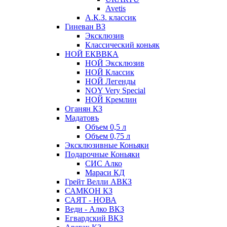
Avetis
А.К.З. классик
Гиневан ВЗ
Эксклюзив
Классический коньяк
НОЙ ЕКВВКА
НОЙ Эксклюзив
НОЙ Классик
НОЙ Легенды
NOY Very Speсial
НОЙ Кремлин
Оганян КЗ
Мадатовъ
Объем 0,5 л
Объем 0,75 л
Эксклюзивные Коньяки
Подарочные Коньяки
СИС Алко
Мараси КД
Грейт Велли АВКЗ
САМКОН КЗ
САЯТ - НОВА
Веди - Алко ВКЗ
Егвардский ВКЗ