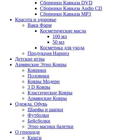
Сборники Кавказа DVD
Сборники Кавказа Audio CD
Сборники Кавказа MP3
Красота и здоровье
Ваки Фарм
Косметические масла
100 мл
50 мл
Косметика для ухода
Продукция Наринэ
Детские игры
Армянские Этно Ковры
Коврики
Половики
Ковры Модерн
3 D Ковры
Классические Ковры
Армянские Ковры
Одежда. Обувь
Шарфы и шапки
Футболки
Бейсболки
Этно масики балетки
О геноциде
Книги