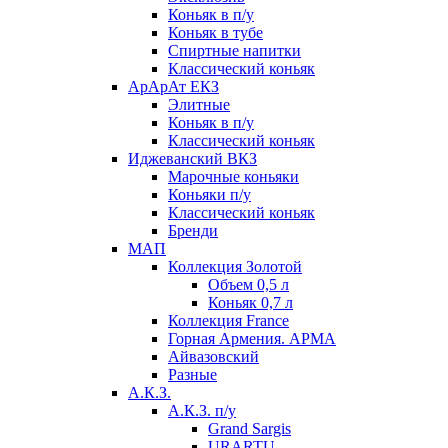
Коньяк в п/у
Коньяк в тубе
Спиртные напитки
Классический коньяк
АрАрАт ЕКЗ
Элитные
Коньяк в п/у
Классический коньяк
Иджеванский ВКЗ
Марочные коньяки
Коньяки п/у
Классический коньяк
Бренди
МАП
Коллекция Золотой
Объем 0,5 л
Коньяк 0,7 л
Коллекция France
Горная Армения. АРМА
Айвазовский
Разные
А.К.З.
А.К.З. п/у
Grand Sargis
URARTU