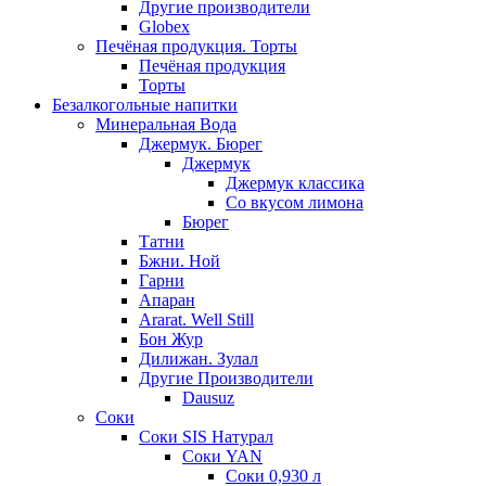
Другие производители
Globex
Печёная продукция. Торты
Печёная продукция
Торты
Безалкогольные напитки
Минеральная Вода
Джермук. Бюрег
Джермук
Джермук классика
Со вкусом лимона
Бюрег
Татни
Бжни. Ной
Гарни
Апаран
Ararat. Well Still
Бон Жур
Дилижан. Зулал
Другие Производители
Dausuz
Соки
Соки SIS Натурал
Соки YAN
Соки 0,930 л