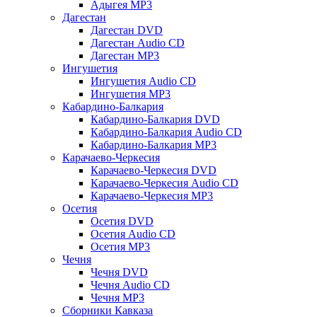
Адыгея MP3
Дагестан
Дагестан DVD
Дагестан Audio CD
Дагестан MP3
Ингушетия
Ингушетия Audio CD
Ингушетия MP3
Кабардино-Балкария
Кабардино-Балкария DVD
Кабардино-Балкария Audio CD
Кабардино-Балкария MP3
Карачаево-Черкесия
Карачаево-Черкесия DVD
Карачаево-Черкесия Audio CD
Карачаево-Черкесия MP3
Осетия
Осетия DVD
Осетия Audio CD
Осетия MP3
Чечня
Чечня DVD
Чечня Audio CD
Чечня MP3
Сборники Кавказа