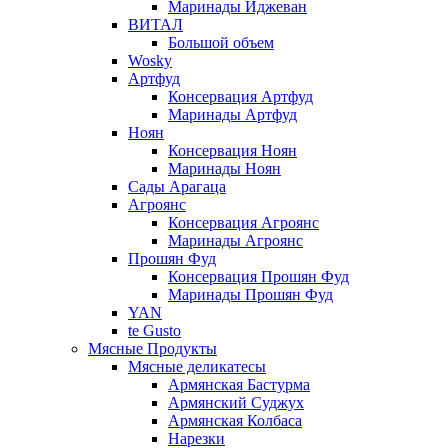
Маринады Иджеван
ВИТАЛ
Большой объем
Wosky
Артфуд
Консервация Артфуд
Маринады Артфуд
Ноян
Консервация Ноян
Маринады Ноян
Сады Арагаца
Агроянс
Консервация Агроянс
Маринады Агроянс
Прошян Фуд
Консервация Прошян Фуд
Маринады Прошян Фуд
YAN
te Gusto
Мясные Продукты
Мясные деликатесы
Армянская Бастурма
Армянский Суджух
Армянская Колбаса
Нарезки