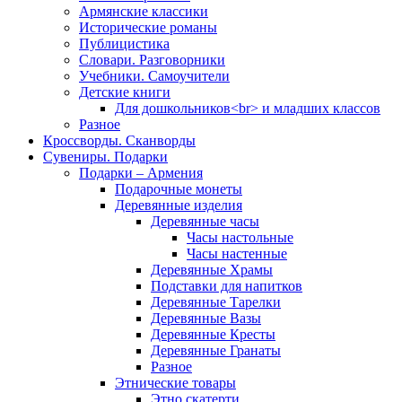
Армянские классики
Исторические романы
Публицистика
Словари. Разговорники
Учебники. Самоучители
Детские книги
Для дошкольников<br> и младших классов
Разное
Кроссворды. Сканворды
Сувениры. Подарки
Подарки – Армения
Подарочные монеты
Деревянные изделия
Деревянные часы
Часы настольные
Часы настенные
Деревянные Храмы
Подставки для напитков
Деревянные Тарелки
Деревянные Вазы
Деревянные Кресты
Деревянные Гранаты
Разное
Этнические товары
Этно скатерти