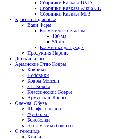
Сборники Кавказа DVD
Сборники Кавказа Audio CD
Сборники Кавказа MP3
Красота и здоровье
Ваки Фарм
Косметические масла
100 мл
50 мл
Косметика для ухода
Продукция Наринэ
Детские игры
Армянские Этно Ковры
Коврики
Половики
Ковры Модерн
3 D Ковры
Классические Ковры
Армянские Ковры
Одежда. Обувь
Шарфы и шапки
Футболки
Бейсболки
Этно масики балетки
О геноциде
Книги