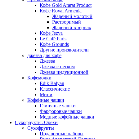
Кофе Gold Ararat Product
Кофе Royal Armenia
Жареный молотый
Растворимый
Жареный в зернах
Кофе Jezva
Le Café Paris
Кофе Grounds
Другие производители
джезва для кофе
Джезва
Джезва с песком
Джезва индукционной
Кофемолки
Edik Balyan
Классичиские
Мини
Кофейные чашки
Глиняные чашки
Фарфоровые чашки
Медные кофейные чашки
Сухофрукты. Орехи
Сухофрукты
Подарочные наборы