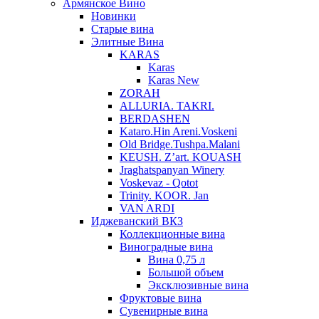
Армянское Вино
Новинки
Старые вина
Элитные Вина
KARAS
Karas
Karas New
ZORAH
ALLURIA. TAKRI.
BERDASHEN
Kataro.Hin Areni.Voskeni
Old Bridge.Tushpa.Malani
KEUSH. Z’art. KOUASH
Jraghatspanyan Winery
Voskevaz - Qotot
Trinity. KOOR. Jan
VAN ARDI
Иджеванский ВКЗ
Коллекционные вина
Виноградные вина
Вина 0,75 л
Большой объем
Эксклюзивные вина
Фруктовые вина
Cувенирные вина