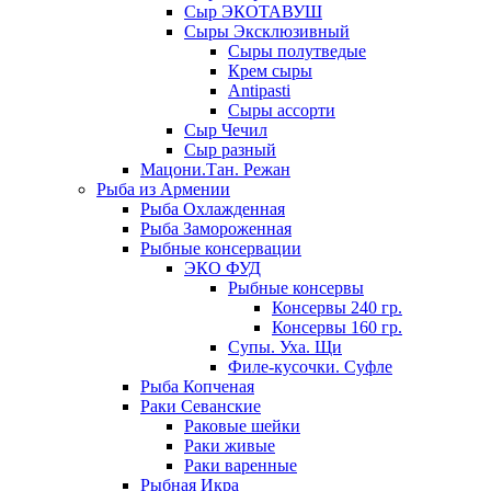
Сыр ЭКОТАВУШ
Сыры Эксклюзивный
Сыры полутведые
Крем сыры
Antipasti
Сыры ассорти
Сыр Чечил
Сыр разный
Мацони.Тан. Режан
Рыба из Армении
Рыба Охлажденная
Рыба Замороженная
Рыбные консервации
ЭКО ФУД
Рыбные консервы
Консервы 240 гр.
Консервы 160 гр.
Супы. Уха. Щи
Филе-кусочки. Суфле
Рыба Копченая
Раки Севанские
Раковые шейки
Раки живые
Раки варенные
Рыбная Икра