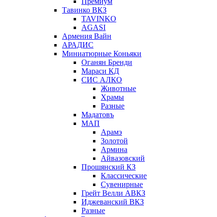
Премиум
Тавинко ВКЗ
TAVINKO
AGASI
Армения Вайн
АРАДИС
Миниатюрные Коньяки
Оганян Бренди
Мараси КД
СИС АЛКО
Животные
Храмы
Разные
Мадатовъ
МАП
Арамэ
Золотой
Армина
Айвазовский
Прошянский КЗ
Классические
Сувенирные
Грейт Велли АВКЗ
Иджеванский ВКЗ
Разные