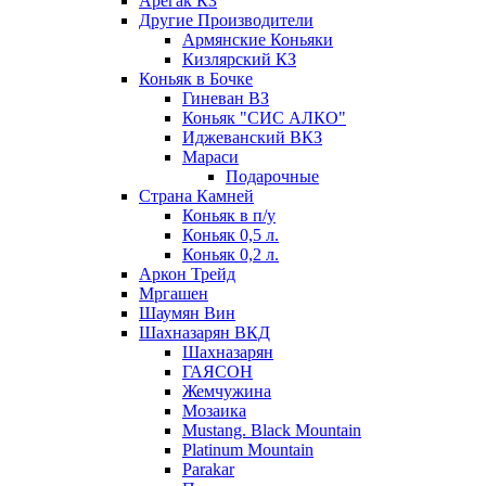
Арегак КЗ
Другие Производители
Армянские Коньяки
Кизлярский КЗ
Коньяк в Бочке
Гиневан ВЗ
Коньяк "СИС АЛКО"
Иджеванский ВКЗ
Мараси
Подарочные
Страна Камней
Коньяк в п/у
Коньяк 0,5 л.
Коньяк 0,2 л.
Аркон Трейд
Мргашен
Шаумян Вин
Шахназарян ВКД
Шахназарян
ГАЯСОН
Жемчужина
Мозаика
Mustang. Black Mountain
Platinum Mountain
Parakar