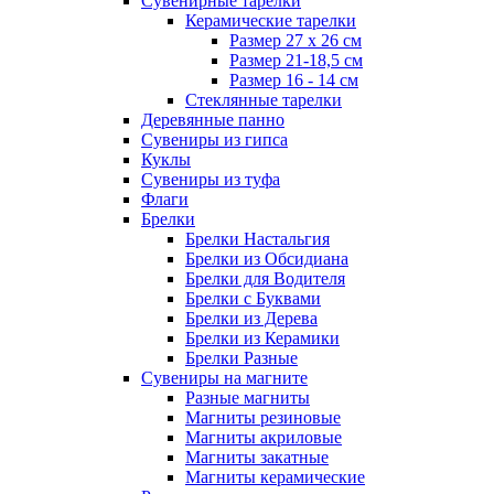
Сувенирные тарелки
Керамические тарелки
Размер 27 х 26 см
Размер 21-18,5 см
Размер 16 - 14 см
Стеклянные тарелки
Деревянные панно
Сувениры из гипса
Куклы
Сувениры из туфа
Флаги
Брелки
Брелки Настальгия
Брелки из Обсидиана
Брелки для Водителя
Брелки с Буквами
Брелки из Дерева
Брелки из Керамики
Брелки Разные
Сувениры на магните
Разные магниты
Магниты резиновые
Магниты акриловые
Магниты закатные
Магниты керамические