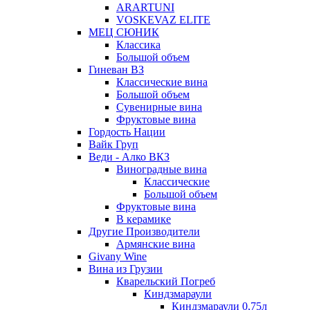
ARARTUNI
VOSKEVAZ ELITE
МЕЦ СЮНИК
Классика
Большой объем
Гиневан ВЗ
Классические вина
Большой объем
Сувенирные вина
Фруктовые вина
Гордость Нации
Вайк Груп
Веди - Алко ВКЗ
Виноградные вина
Классические
Большой объем
Фруктовые вина
В керамике
Другие Производители
Армянские вина
Givany Wine
Вина из Грузии
Кварельский Погреб
Киндзмараули
Киндзмараули 0,75л