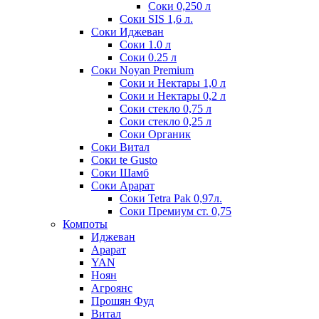
Соки 0,250 л
Соки SIS 1,6 л.
Соки Иджеван
Соки 1.0 л
Соки 0.25 л
Соки Noyan Premium
Соки и Нектары 1,0 л
Соки и Нектары 0,2 л
Соки стекло 0,75 л
Соки стекло 0,25 л
Соки Органик
Соки Витал
Соки te Gusto
Соки Шамб
Соки Арарат
Соки Tetra Pak 0,97л.
Соки Премиум ст. 0,75
Компоты
Иджеван
Арарат
YAN
Ноян
Агроянс
Прошян Фуд
Витал