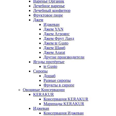
Варенье Органик
Лечебное варенье
Лечебный конфитюр
Фруктовое пюре
Джем
Иджеван
Джем YAN
Джем Агроянс
Джем Фрут Ланд
Джем te Gusto
Джем Шамб
Джем Ararat
Другие производители
Ягоды протёртые
te Gusto
Сиропы
Дошаб
Разные сиропы
Фрукты в сиропе
Овощные Консервации
KERAKUR
Консервация KERAKUR
Маринады KERAKUR
Иджеван
Консервация Иджеван