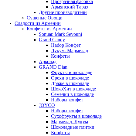
Прозрачная фасовка
Армянский Тараз
Другие производители
Сушеные Овощи
Сладости из Армении
Конфеты из Армении
Sonuar. Mark Sevouni
Grand Candy
Набор Конфет
Лукум. Мармелад
Конфеты
Арколад
GRAND Dian
Фрукты в шоколаде
Орехи в шоколаде
Драже в шоколаде
ШокоХит в шоколаде
Семечки в шоколаде
Наборы конфет
JOYCO
Наборы конфет
Сухофрукты в шоколаде
Мармелад. Лукум
Шоколадные плитки
Конфеты