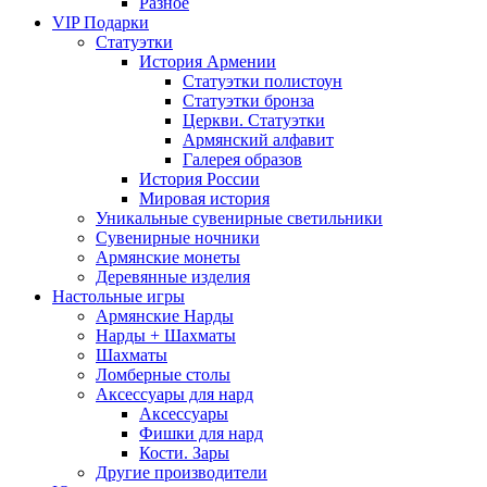
Разное
VIP Подарки
Статуэтки
История Армении
Статуэтки полистоун
Статуэтки бронза
Церкви. Статуэтки
Армянский алфавит
Галерея образов
История России
Мировая история
Уникальные сувенирные светильники
Сувенирные ночники
Армянские монеты
Деревянные изделия
Настольные игры
Армянские Нарды
Нарды + Шахматы
Шахматы
Ломберные столы
Аксессуары для нард
Аксессуары
Фишки для нард
Кости. Зары
Другие производители