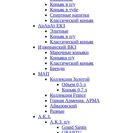
Коньяк в п/у
Коньяк в тубе
Спиртные напитки
Классический коньяк
АрАрАт ЕКЗ
Элитные
Коньяк в п/у
Классический коньяк
Иджеванский ВКЗ
Марочные коньяки
Коньяки п/у
Классический коньяк
Бренди
МАП
Коллекция Золотой
Объем 0,5 л
Коньяк 0,7 л
Коллекция France
Горная Армения. АРМА
Айвазовский
Разные
А.К.З.
А.К.З. п/у
Grand Sargis
URARTU