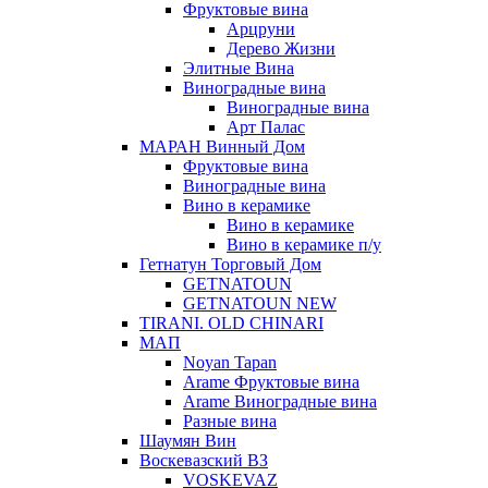
Фруктовые вина
Арцруни
Дерево Жизни
Элитные Вина
Виноградные вина
Виноградные вина
Арт Палас
МАРАН Винный Дом
Фруктовые вина
Виноградные вина
Вино в керамике
Вино в керамике
Вино в керамике п/у
Гетнатун Торговый Дом
GETNATOUN
GETNATOUN NEW
TIRANI. OLD CHINARI
МАП
Noyan Tapan
Arame Фруктовые вина
Arame Виноградные вина
Разные вина
Шаумян Вин
Воскевазский ВЗ
VOSKEVAZ