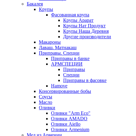
Бакалея
Крупы
Фасованная крупа
Крупы Арарат
Крупы Нат Продукт
Крупы Наша Деревня
Другие производители
Макароны
Лаваш. Матнакаш
Приправы. Специи
Приправы в банке
АРМСПЕЦИИ
Приправы
Специи
Приправы в фасовке
Hamove
Консервированные бобы
Соусы
Масло
Оливки
Оливки "Arm Eco"
Оливки AMADO
Оливки Aiello
Оливки Armenium
Мед из Армении