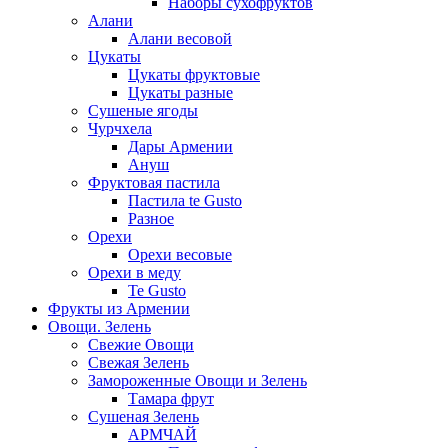
Наборы сухофруктов
Алани
Алани весовой
Цукаты
Цукаты фруктовые
Цукаты разные
Сушеные ягоды
Чурчхела
Дары Армении
Ануш
Фруктовая пастила
Пастила te Gusto
Разное
Орехи
Орехи весовые
Орехи в меду
Te Gusto
Фрукты из Армении
Овощи. Зелень
Свежие Овощи
Свежая Зелень
Замороженные Овощи и Зелень
Тамара фрут
Сушеная Зелень
АРМЧАЙ