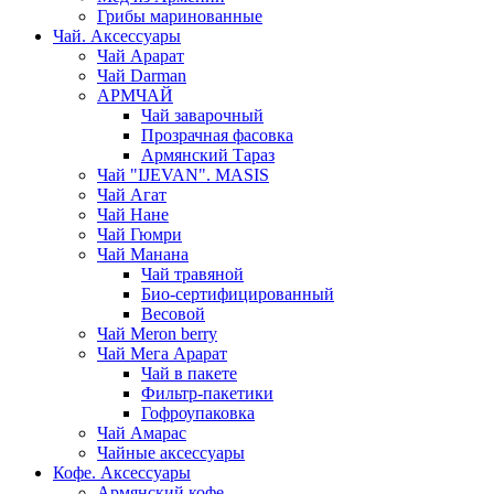
Грибы маринованные
Чай. Аксессуары
Чай Арарат
Чай Darman
АРМЧАЙ
Чай заварочный
Прозрачная фасовка
Армянский Тараз
Чай "IJEVAN". MASIS
Чай Агат
Чай Нане
Чай Гюмри
Чай Манана
Чай травяной
Био-сертифицированный
Весовой
Чай Meron berry
Чай Мега Арарат
Чай в пакете
Фильтр-пакетики
Гофроупаковка
Чай Амарас
Чайные аксессуары
Кофе. Аксессуары
Армянский кофе