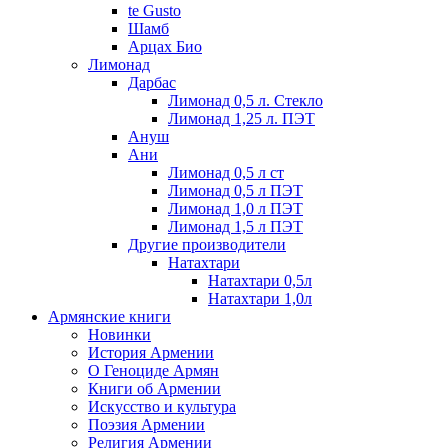
te Gusto
Шамб
Арцах Био
Лимонад
Дарбас
Лимонад 0,5 л. Стекло
Лимонад 1,25 л. ПЭТ
Ануш
Ани
Лимонад 0,5 л ст
Лимонад 0,5 л ПЭТ
Лимонад 1,0 л ПЭТ
Лимонад 1,5 л ПЭТ
Другие производители
Натахтари
Натахтари 0,5л
Натахтари 1,0л
Армянские книги
Новинки
История Армении
О Геноциде Армян
Книги об Армении
Иcкусство и культура
Поэзия Армении
Религия Армении