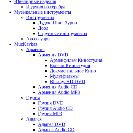
Ювелирные изделия
Изделия из серебра
Музыкальные инструменты
Инструменты
Дудук. Шви. Зурна.
Доол
Струнные инструменты
Аксессуары
MuzKavkaz
Армения
Армения DVD
Арменфильм Киностудия
Ереван Киностудия
Документальное Кино
Мультфильмы
Blu-ray. HD DVD
Армения Audio CD
Армения Audio MP3
Грузия
Грузия DVD
Грузия Audio CD
Грузия MP3
Адыгея
Адыгея DVD
Адыгея Audio CD