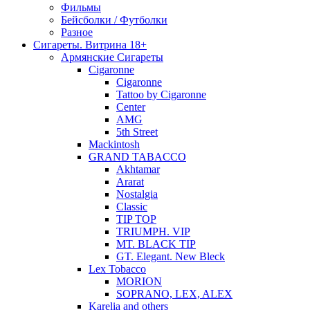
Фильмы
Бейсболки / Футболки
Разное
Сигареты. Витрина 18+
Армянские Сигареты
Cigaronne
Cigaronne
Tattoo by Cigaronne
Center
AMG
5th Street
Mackintosh
GRAND TABACCO
Akhtamar
Ararat
Nostalgia
Classic
TIP TOP
TRIUMPH. VIP
MT. BLACK TIP
GT. Elegant. New Bleck
Lex Tobacco
MORION
SOPRANO, LEX, ALEX
Karelia and others