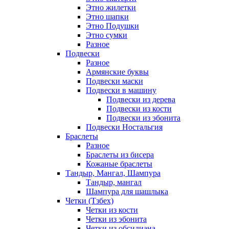
Этно жилетки
Этно шапки
Этно Подушки
Этно сумки
Разное
Подвески
Разное
Армянские буквы
Подвески маски
Подвески в машину
Подвески из дерева
Подвески из кости
Подвески из эбонита
Подвески Ностальгия
Браслеты
Разное
Браслеты из бисера
Кожаные браслеты
Тандыр, Мангал, Шампура
Тандыр, мангал
Шампура для шашлыка
Четки (Тзбех)
Четки из кости
Четки из эбонита
Четки из обсидиана