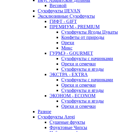
Вкус Араратской Долины
Весовой
Сухофрукты IJEVAN
Эксклюзивные Сухофрукты
ГИФТ - GIFT
ПРЕМИУМ - PREMIUM
Сухофрукты Ягоды Цукаты
Конфеты от природы
Орехи
Микс
ГУРМЭ - GOURMET
Сухофрукты с начинками
Орехи и семечки
Сухофрукты и ягоды
ЭКСТРА - EXTRA
Сухофрукты с начинками
Орехи и семечки
Сухофрукты и ягоды
ЭКОНОМ - ECONOM
Сухофрукты и ягоды
Орехи и семечки
Разное
Сухофрукты Aregi
Сушеные фрукты
Фруктовые Чипсы