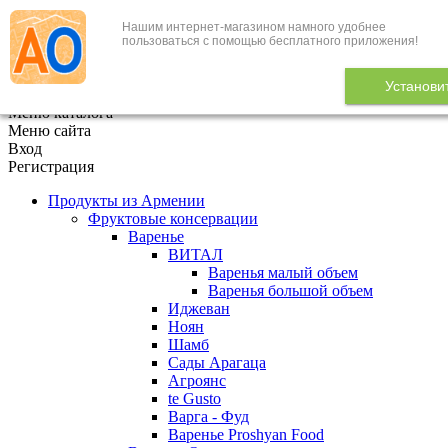
Нашим интернет-магазином намного удобнее
+7 (495) 646-888-1
пользоваться с помощью бесплатного приложения!
В корзине
0
товаров
Установи
x
Меню каталога
Меню сайта
Вход
Регистрация
Продукты из Армении
Фруктовые консервации
Варенье
ВИТАЛ
Варенья малый объем
Варенья большой объем
Иджеван
Ноян
Шамб
Сады Арагаца
Агроянс
te Gusto
Варга - Фуд
Варенье Proshyan Food