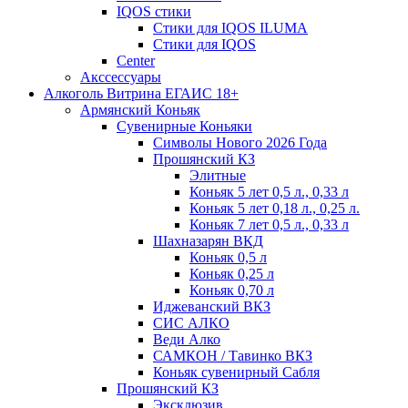
IQOS стики
Стики для IQOS ILUMA
Стики для IQOS
Сenter
Акссессуары
Алкоголь Витрина ЕГАИС 18+
Армянский Коньяк
Сувенирные Коньяки
Символы Нового 2026 Года
Прошянский КЗ
Элитные
Коньяк 5 лет 0,5 л., 0,33 л
Коньяк 5 лет 0,18 л., 0,25 л.
Коньяк 7 лет 0,5 л., 0,33 л
Шахназарян ВКД
Коньяк 0,5 л
Коньяк 0,25 л
Коньяк 0,70 л
Иджеванский ВКЗ
СИС АЛКО
Веди Алко
САМКОН / Тавинко ВКЗ
Коньяк сувенирный Сабля
Прошянский КЗ
Эксклюзив