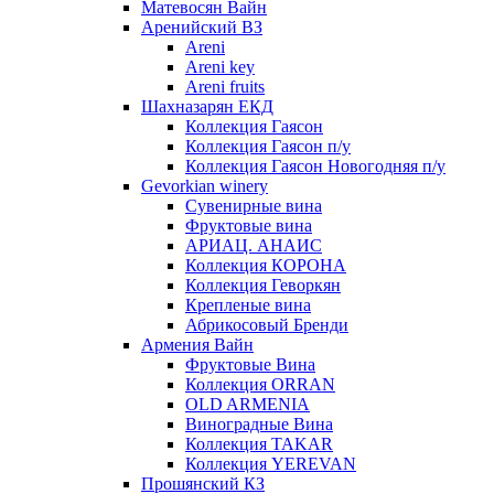
Матевосян Вайн
Аренийский ВЗ
Areni
Areni key
Areni fruits
Шахназарян ЕКД
Коллекция Гаясон
Коллекция Гаясон п/у
Коллекция Гаясон Новогодняя п/у
Gevorkian winery
Сувенирные вина
Фруктовые вина
АРИАЦ. АНАИС
Коллекция КОРОНА
Коллекция Геворкян
Крепленые вина
Абрикосовый Бренди
Армения Вайн
Фруктовые Вина
Коллекция ORRAN
OLD ARMENIA
Виноградные Вина
Коллекция TAKAR
Коллекция YEREVAN
Прошянский КЗ