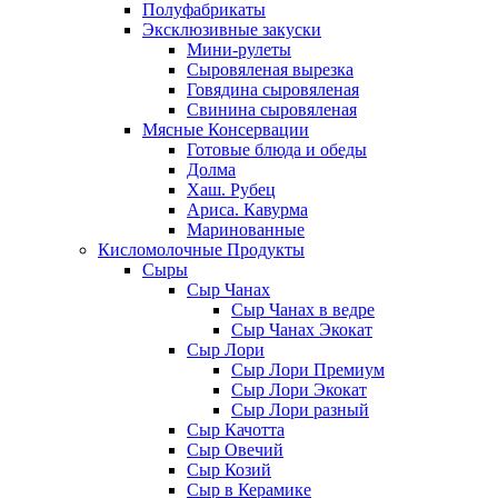
Полуфабрикаты
Эксклюзивные закуски
Мини-рулеты
Сыровяленая вырезка
Говядина сыровяленая
Свинина сыровяленая
Мясные Консервации
Готовые блюда и обеды
Долма
Хаш. Рубец
Ариса. Кавурма
Маринованные
Кисломолочные Продукты
Сыры
Сыр Чанах
Сыр Чанах в ведре
Сыр Чанах Экокат
Сыр Лори
Сыр Лори Премиум
Сыр Лори Экокат
Сыр Лори разный
Сыр Качотта
Сыр Овечий
Сыр Козий
Сыр в Керамике