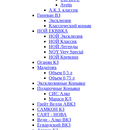
Avetis
А.К.З. классик
Гиневан ВЗ
Эксклюзив
Классический коньяк
НОЙ ЕКВВКА
НОЙ Эксклюзив
НОЙ Классик
НОЙ Легенды
NOY Very Speсial
НОЙ Кремлин
Оганян КЗ
Мадатовъ
Объем 0,5 л
Объем 0,75 л
Эксклюзивные Коньяки
Подарочные Коньяки
СИС Алко
Мараси КД
Грейт Велли АВКЗ
САМКОН КЗ
САЯТ - НОВА
Веди - Алко ВКЗ
Егвардский ВКЗ