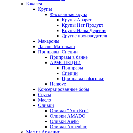
Бакалея
Крупы
Фасованная крупа
Крупы Арарат
Крупы Нат Продукт
Крупы Наша Деревня
Другие производители
Макароны
Лаваш. Матнакаш
Приправы. Специи
Приправы в банке
АРМСПЕЦИИ
Приправы
Специи
Приправы в фасовке
Hamove
Консервированные бобы
Соусы
Масло
Оливки
Оливки "Arm Eco"
Оливки AMADO
Оливки Aiello
Оливки Armenium
Мед из Армении