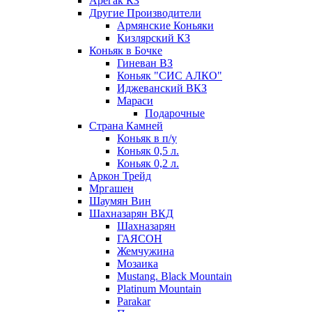
Арегак КЗ
Другие Производители
Армянские Коньяки
Кизлярский КЗ
Коньяк в Бочке
Гиневан ВЗ
Коньяк "СИС АЛКО"
Иджеванский ВКЗ
Мараси
Подарочные
Страна Камней
Коньяк в п/у
Коньяк 0,5 л.
Коньяк 0,2 л.
Аркон Трейд
Мргашен
Шаумян Вин
Шахназарян ВКД
Шахназарян
ГАЯСОН
Жемчужина
Мозаика
Mustang. Black Mountain
Platinum Mountain
Parakar