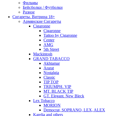
Фильмы
Бейсболки / Футболки
Разное
Сигареты. Витрина 18+
Армянские Сигареты
Cigaronne
Cigaronne
Tattoo by Cigaronne
Center
AMG
5th Street
Mackintosh
GRAND TABACCO
Akhtamar
Ararat
Nostalgia
Classic
TIP TOP
TRIUMPH. VIP
MT. BLACK TIP
GT. Elegant. New Bleck
Lex Tobacco
MORION
Democrat, SOPRANO, LEX, ALEX
Karelia and others