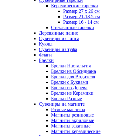
Сувенирные тарелки
Керамические тарелки
Размер 27 х 26 см
Размер 21-18,5 см
Размер 16 - 14 см
Стеклянные тарелки
Деревянные панно
Сувениры из гипса
Куклы
Сувениры из туфа
Флаги
Брелки
Брелки Настальгия
Брелки из Обсидиана
Брелки для Водителя
Брелки с Буквами
Брелки из Дерева
Брелки из Керамики
Брелки Разные
Сувениры на магните
Разные магниты
Магниты резиновые
Магниты акриловые
Магниты закатные
Магниты керамические