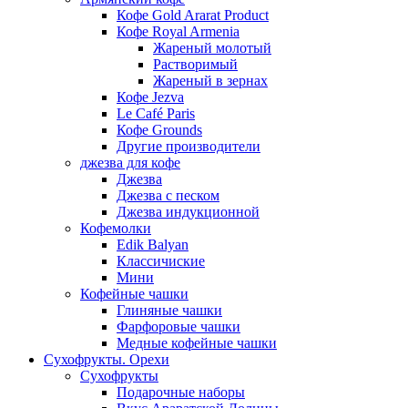
Кофе Gold Ararat Product
Кофе Royal Armenia
Жареный молотый
Растворимый
Жареный в зернах
Кофе Jezva
Le Café Paris
Кофе Grounds
Другие производители
джезва для кофе
Джезва
Джезва с песком
Джезва индукционной
Кофемолки
Edik Balyan
Классичиские
Мини
Кофейные чашки
Глиняные чашки
Фарфоровые чашки
Медные кофейные чашки
Сухофрукты. Орехи
Сухофрукты
Подарочные наборы