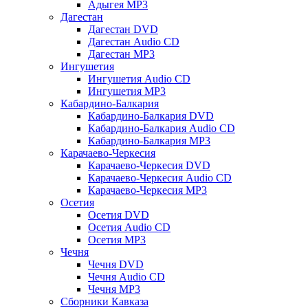
Адыгея MP3
Дагестан
Дагестан DVD
Дагестан Audio CD
Дагестан MP3
Ингушетия
Ингушетия Audio CD
Ингушетия MP3
Кабардино-Балкария
Кабардино-Балкария DVD
Кабардино-Балкария Audio CD
Кабардино-Балкария MP3
Карачаево-Черкесия
Карачаево-Черкесия DVD
Карачаево-Черкесия Audio CD
Карачаево-Черкесия MP3
Осетия
Осетия DVD
Осетия Audio CD
Осетия MP3
Чечня
Чечня DVD
Чечня Audio CD
Чечня MP3
Сборники Кавказа