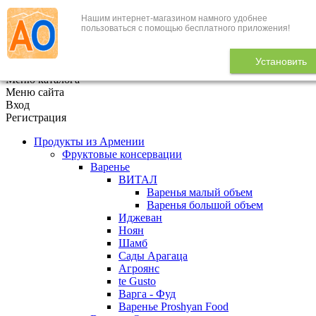
Нашим интернет-магазином намного удобнее
+7 (495) 646-888-1
пользоваться с помощью бесплатного приложения!
В корзине
0
товаров
Установить
x
Меню каталога
Меню сайта
Вход
Регистрация
Продукты из Армении
Фруктовые консервации
Варенье
ВИТАЛ
Варенья малый объем
Варенья большой объем
Иджеван
Ноян
Шамб
Сады Арагаца
Агроянс
te Gusto
Варга - Фуд
Варенье Proshyan Food