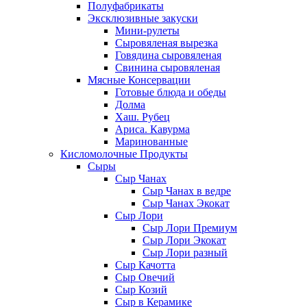
Полуфабрикаты
Эксклюзивные закуски
Мини-рулеты
Сыровяленая вырезка
Говядина сыровяленая
Свинина сыровяленая
Мясные Консервации
Готовые блюда и обеды
Долма
Хаш. Рубец
Ариса. Кавурма
Маринованные
Кисломолочные Продукты
Сыры
Сыр Чанах
Сыр Чанах в ведре
Сыр Чанах Экокат
Сыр Лори
Сыр Лори Премиум
Сыр Лори Экокат
Сыр Лори разный
Сыр Качотта
Сыр Овечий
Сыр Козий
Сыр в Керамике