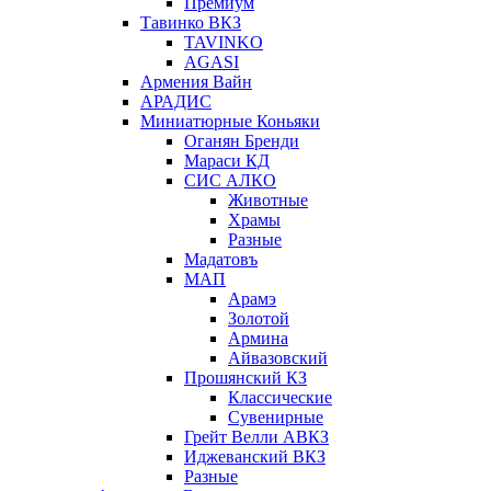
Премиум
Тавинко ВКЗ
TAVINKO
AGASI
Армения Вайн
АРАДИС
Миниатюрные Коньяки
Оганян Бренди
Мараси КД
СИС АЛКО
Животные
Храмы
Разные
Мадатовъ
МАП
Арамэ
Золотой
Армина
Айвазовский
Прошянский КЗ
Классические
Сувенирные
Грейт Велли АВКЗ
Иджеванский ВКЗ
Разные