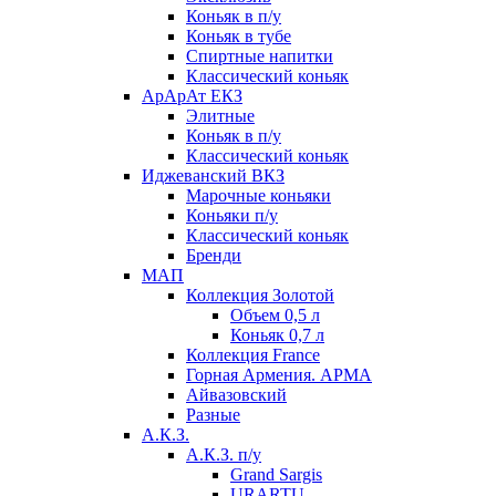
Коньяк в п/у
Коньяк в тубе
Спиртные напитки
Классический коньяк
АрАрАт ЕКЗ
Элитные
Коньяк в п/у
Классический коньяк
Иджеванский ВКЗ
Марочные коньяки
Коньяки п/у
Классический коньяк
Бренди
МАП
Коллекция Золотой
Объем 0,5 л
Коньяк 0,7 л
Коллекция France
Горная Армения. АРМА
Айвазовский
Разные
А.К.З.
А.К.З. п/у
Grand Sargis
URARTU