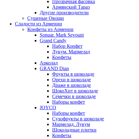
Прозрачная фасовка
Армянский Тараз
Другие производители
Сушеные Овощи
Сладости из Армении
Конфеты из Армении
Sonuar. Mark Sevouni
Grand Candy
Набор Конфет
Лукум. Мармелад
Конфеты
Арколад
GRAND Dian
Фрукты в шоколаде
Орехи в шоколаде
Драже в шоколаде
ШокоХит в шоколаде
Семечки в шоколаде
Наборы конфет
JOYCO
Наборы конфет
Сухофрукты в шоколаде
Мармелад. Лукум
Шоколадные плитки
Конфеты