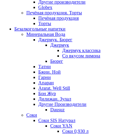
Другие производители
Globex
Печёная продукция. Торты
Печёная продукция
Торты
Безалкогольные напитки
Минеральная Вода
Джермук. Бюрег
Джермук
Джермук классика
Со вкусом лимона
Бюрег
Татни
Бжни. Ной
Гарни
Апаран
Ararat. Well Still
Бон Жур
Дилижан. Зулал
Другие Производители
Dausuz
Соки
Соки SIS Натурал
Соки YAN
Соки 0,930 л