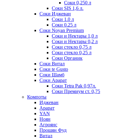
Соки 0,250 л
Соки SIS 1,6 л.
Соки Иджеван
Соки 1.0 л
Соки 0.25 л
Соки Noyan Premium
Соки и Нектары 1,0 л
Соки и Нектары 0,2 л
Соки стекло 0,75 л
Соки стекло 0,25 л
Соки Органик
Соки Витал
Соки te Gusto
Соки Шамб
Соки Арарат
Соки Tetra Pak 0,97л.
Соки Премиум ст. 0,75
Компоты
Иджеван
Арарат
YAN
Ноян
Агроянс
Прошян Фуд
Витал