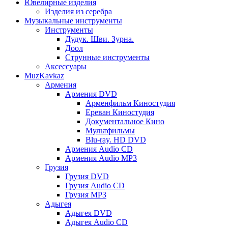
Ювелирные изделия
Изделия из серебра
Музыкальные инструменты
Инструменты
Дудук. Шви. Зурна.
Доол
Струнные инструменты
Аксессуары
MuzKavkaz
Армения
Армения DVD
Арменфильм Киностудия
Ереван Киностудия
Документальное Кино
Мультфильмы
Blu-ray. HD DVD
Армения Audio CD
Армения Audio MP3
Грузия
Грузия DVD
Грузия Audio CD
Грузия MP3
Адыгея
Адыгея DVD
Адыгея Audio CD