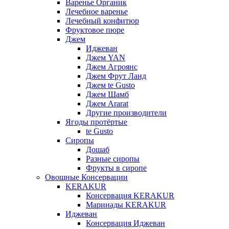
Варенье Органик
Лечебное варенье
Лечебный конфитюр
Фруктовое пюре
Джем
Иджеван
Джем YAN
Джем Агроянс
Джем Фрут Ланд
Джем te Gusto
Джем Шамб
Джем Ararat
Другие производители
Ягоды протёртые
te Gusto
Сиропы
Дошаб
Разные сиропы
Фрукты в сиропе
Овощные Консервации
KERAKUR
Консервация KERAKUR
Маринады KERAKUR
Иджеван
Консервация Иджеван