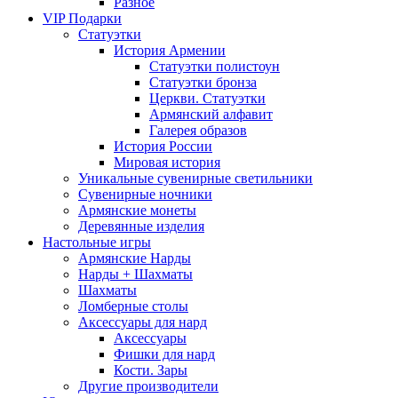
Разное
VIP Подарки
Статуэтки
История Армении
Статуэтки полистоун
Статуэтки бронза
Церкви. Статуэтки
Армянский алфавит
Галерея образов
История России
Мировая история
Уникальные сувенирные светильники
Сувенирные ночники
Армянские монеты
Деревянные изделия
Настольные игры
Армянские Нарды
Нарды + Шахматы
Шахматы
Ломберные столы
Аксессуары для нард
Аксессуары
Фишки для нард
Кости. Зары
Другие производители