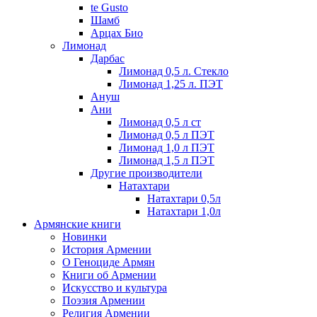
te Gusto
Шамб
Арцах Био
Лимонад
Дарбас
Лимонад 0,5 л. Стекло
Лимонад 1,25 л. ПЭТ
Ануш
Ани
Лимонад 0,5 л ст
Лимонад 0,5 л ПЭТ
Лимонад 1,0 л ПЭТ
Лимонад 1,5 л ПЭТ
Другие производители
Натахтари
Натахтари 0,5л
Натахтари 1,0л
Армянские книги
Новинки
История Армении
О Геноциде Армян
Книги об Армении
Иcкусство и культура
Поэзия Армении
Религия Армении