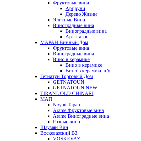
Фруктовые вина
Арцруни
Дерево Жизни
Элитные Вина
Виноградные вина
Виноградные вина
Арт Палас
МАРАН Винный Дом
Фруктовые вина
Виноградные вина
Вино в керамике
Вино в керамике
Вино в керамике п/у
Гетнатун Торговый Дом
GETNATOUN
GETNATOUN NEW
TIRANI. OLD CHINARI
МАП
Noyan Tapan
Arame Фруктовые вина
Arame Виноградные вина
Разные вина
Шаумян Вин
Воскевазский ВЗ
VOSKEVAZ