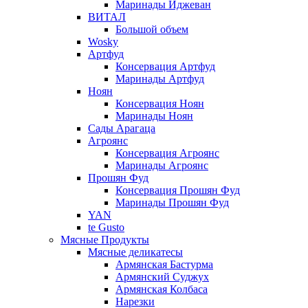
Маринады Иджеван
ВИТАЛ
Большой объем
Wosky
Артфуд
Консервация Артфуд
Маринады Артфуд
Ноян
Консервация Ноян
Маринады Ноян
Сады Арагаца
Агроянс
Консервация Агроянс
Маринады Агроянс
Прошян Фуд
Консервация Прошян Фуд
Маринады Прошян Фуд
YAN
te Gusto
Мясные Продукты
Мясные деликатесы
Армянская Бастурма
Армянский Суджух
Армянская Колбаса
Нарезки