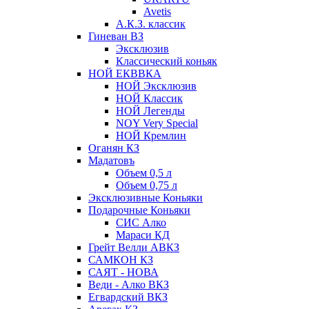
Avetis
А.К.З. классик
Гиневан ВЗ
Эксклюзив
Классический коньяк
НОЙ ЕКВВКА
НОЙ Эксклюзив
НОЙ Классик
НОЙ Легенды
NOY Very Speсial
НОЙ Кремлин
Оганян КЗ
Мадатовъ
Объем 0,5 л
Объем 0,75 л
Эксклюзивные Коньяки
Подарочные Коньяки
СИС Алко
Мараси КД
Грейт Велли АВКЗ
САМКОН КЗ
САЯТ - НОВА
Веди - Алко ВКЗ
Егвардский ВКЗ