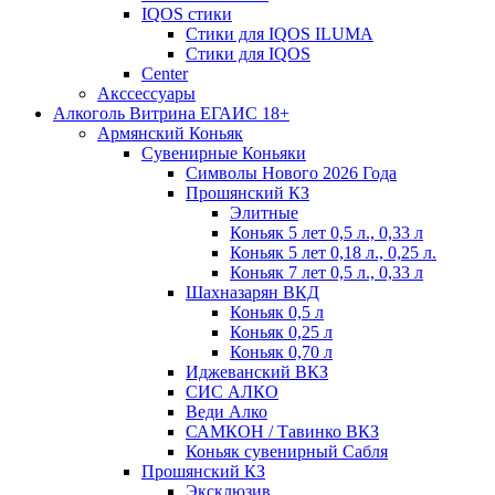
IQOS стики
Стики для IQOS ILUMA
Стики для IQOS
Сenter
Акссессуары
Алкоголь Витрина ЕГАИС 18+
Армянский Коньяк
Сувенирные Коньяки
Символы Нового 2026 Года
Прошянский КЗ
Элитные
Коньяк 5 лет 0,5 л., 0,33 л
Коньяк 5 лет 0,18 л., 0,25 л.
Коньяк 7 лет 0,5 л., 0,33 л
Шахназарян ВКД
Коньяк 0,5 л
Коньяк 0,25 л
Коньяк 0,70 л
Иджеванский ВКЗ
СИС АЛКО
Веди Алко
САМКОН / Тавинко ВКЗ
Коньяк сувенирный Сабля
Прошянский КЗ
Эксклюзив