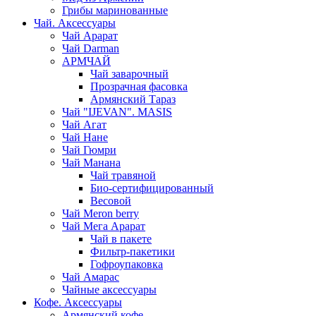
Грибы маринованные
Чай. Аксессуары
Чай Арарат
Чай Darman
АРМЧАЙ
Чай заварочный
Прозрачная фасовка
Армянский Тараз
Чай "IJEVAN". MASIS
Чай Агат
Чай Нане
Чай Гюмри
Чай Манана
Чай травяной
Био-сертифицированный
Весовой
Чай Meron berry
Чай Мега Арарат
Чай в пакете
Фильтр-пакетики
Гофроупаковка
Чай Амарас
Чайные аксессуары
Кофе. Аксессуары
Армянский кофе