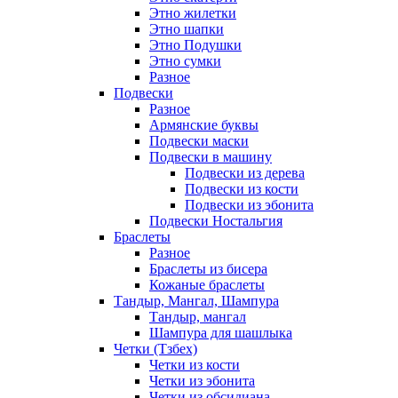
Этно жилетки
Этно шапки
Этно Подушки
Этно сумки
Разное
Подвески
Разное
Армянские буквы
Подвески маски
Подвески в машину
Подвески из дерева
Подвески из кости
Подвески из эбонита
Подвески Ностальгия
Браслеты
Разное
Браслеты из бисера
Кожаные браслеты
Тандыр, Мангал, Шампура
Тандыр, мангал
Шампура для шашлыка
Четки (Тзбех)
Четки из кости
Четки из эбонита
Четки из обсидиана