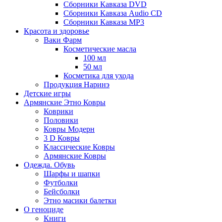
Сборники Кавказа DVD
Сборники Кавказа Audio CD
Сборники Кавказа MP3
Красота и здоровье
Ваки Фарм
Косметические масла
100 мл
50 мл
Косметика для ухода
Продукция Наринэ
Детские игры
Армянские Этно Ковры
Коврики
Половики
Ковры Модерн
3 D Ковры
Классические Ковры
Армянские Ковры
Одежда. Обувь
Шарфы и шапки
Футболки
Бейсболки
Этно масики балетки
О геноциде
Книги