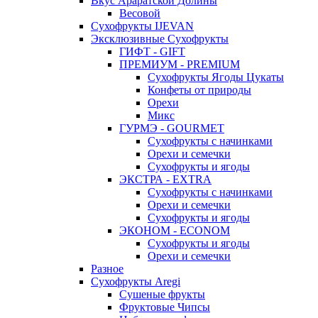
Вкус Араратской Долины
Весовой
Сухофрукты IJEVAN
Эксклюзивные Сухофрукты
ГИФТ - GIFT
ПРЕМИУМ - PREMIUM
Сухофрукты Ягоды Цукаты
Конфеты от природы
Орехи
Микс
ГУРМЭ - GOURMET
Сухофрукты с начинками
Орехи и семечки
Сухофрукты и ягоды
ЭКСТРА - EXTRA
Сухофрукты с начинками
Орехи и семечки
Сухофрукты и ягоды
ЭКОНОМ - ECONOM
Сухофрукты и ягоды
Орехи и семечки
Разное
Сухофрукты Aregi
Сушеные фрукты
Фруктовые Чипсы