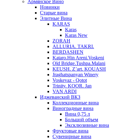
Армянское Вино
Новинки
Старые вина
Элитные Вина
KARAS
Karas
Karas New
ZORAH
ALLURIA. TAKRI.
BERDASHEN
Kataro.Hin Areni.Voskeni
Old Bridge.Tushpa.Malani
KEUSH. Z’art. KOUASH
Jraghatspanyan Winery
Voskevaz - Qotot
Trinity. KOOR. Jan
VAN ARDI
Иджеванский ВКЗ
Коллекционные вина
Виноградные вина
Вина 0,75 л
Большой объем
Эксклюзивные вина
Фруктовые вина
Cувенирные вина