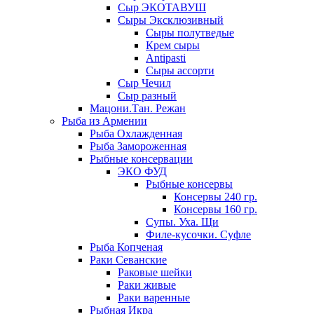
Сыр ЭКОТАВУШ
Сыры Эксклюзивный
Сыры полутведые
Крем сыры
Antipasti
Сыры ассорти
Сыр Чечил
Сыр разный
Мацони.Тан. Режан
Рыба из Армении
Рыба Охлажденная
Рыба Замороженная
Рыбные консервации
ЭКО ФУД
Рыбные консервы
Консервы 240 гр.
Консервы 160 гр.
Супы. Уха. Щи
Филе-кусочки. Суфле
Рыба Копченая
Раки Севанские
Раковые шейки
Раки живые
Раки варенные
Рыбная Икра