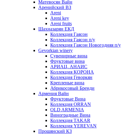
Матевосян Вайн
Аренийский ВЗ
Areni
Areni key
Areni fruits
Шахназарян ЕКД
Коллекция Гаясон
Коллекция Гаясон п/у
Коллекция Гаясон Новогодняя п/у
Gevorkian winery
Сувенирные вина
Фруктовые вина
АРИАЦ. АНАИС
Коллекция КОРОНА
Коллекция Геворкян
Крепленые вина
Абрикосовый Бренди
Армения Вайн
Фруктовые Вина
Коллекция ORRAN
OLD ARMENIA
Виноградные Вина
Коллекция TAKAR
Коллекция YEREVAN
Прошянский КЗ