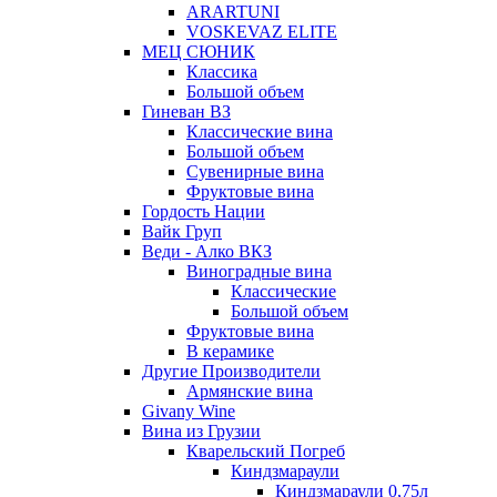
ARARTUNI
VOSKEVAZ ELITE
МЕЦ СЮНИК
Классика
Большой объем
Гиневан ВЗ
Классические вина
Большой объем
Сувенирные вина
Фруктовые вина
Гордость Нации
Вайк Груп
Веди - Алко ВКЗ
Виноградные вина
Классические
Большой объем
Фруктовые вина
В керамике
Другие Производители
Армянские вина
Givany Wine
Вина из Грузии
Кварельский Погреб
Киндзмараули
Киндзмараули 0,75л