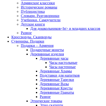
Армянские классики
Исторические романы
Публицистика
Словари. Разговорники
Учебники. Самоучители
Детские книги
Для дошкольников<br> и младших классов
Разное
Кроссворды. Сканворды
Сувениры. Подарки
Подарки – Армения
Подарочные монеты
Деревянные изделия
Деревянные часы
Часы настольные
Часы настенные
Деревянные Храмы
Подставки для напитков
Деревянные Тарелки
Деревянные Вазы
Деревянные Кресты
Деревянные Гранаты
Разное
Этнические товары
Этно скатерти