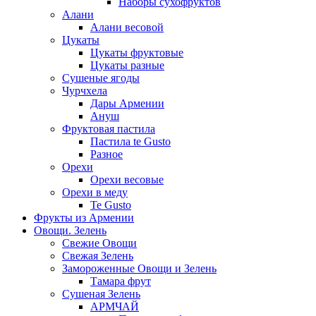
Наборы сухофруктов
Алани
Алани весовой
Цукаты
Цукаты фруктовые
Цукаты разные
Сушеные ягоды
Чурчхела
Дары Армении
Ануш
Фруктовая пастила
Пастила te Gusto
Разное
Орехи
Орехи весовые
Орехи в меду
Te Gusto
Фрукты из Армении
Овощи. Зелень
Свежие Овощи
Свежая Зелень
Замороженные Овощи и Зелень
Тамара фрут
Сушеная Зелень
АРМЧАЙ