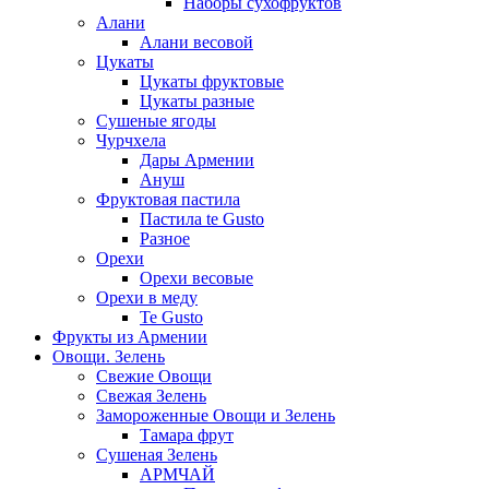
Наборы сухофруктов
Алани
Алани весовой
Цукаты
Цукаты фруктовые
Цукаты разные
Сушеные ягоды
Чурчхела
Дары Армении
Ануш
Фруктовая пастила
Пастила te Gusto
Разное
Орехи
Орехи весовые
Орехи в меду
Te Gusto
Фрукты из Армении
Овощи. Зелень
Свежие Овощи
Свежая Зелень
Замороженные Овощи и Зелень
Тамара фрут
Сушеная Зелень
АРМЧАЙ