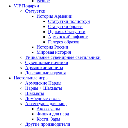
Разное
VIP Подарки
Статуэтки
История Армении
Статуэтки полистоун
Статуэтки бронза
Церкви. Статуэтки
Армянский алфавит
Галерея образов
История России
Мировая история
Уникальные сувенирные светильники
Сувенирные ночники
Армянские монеты
Деревянные изделия
Настольные игры
Армянские Нарды
Нарды + Шахматы
Шахматы
Ломберные столы
Аксессуары для нард
Аксессуары
Фишки для нард
Кости. Зары
Другие производители