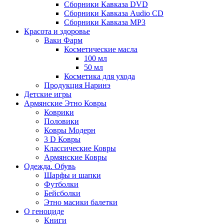
Сборники Кавказа DVD
Сборники Кавказа Audio CD
Сборники Кавказа MP3
Красота и здоровье
Ваки Фарм
Косметические масла
100 мл
50 мл
Косметика для ухода
Продукция Наринэ
Детские игры
Армянские Этно Ковры
Коврики
Половики
Ковры Модерн
3 D Ковры
Классические Ковры
Армянские Ковры
Одежда. Обувь
Шарфы и шапки
Футболки
Бейсболки
Этно масики балетки
О геноциде
Книги