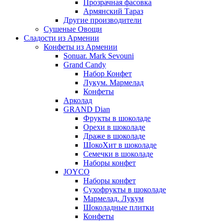
Прозрачная фасовка
Армянский Тараз
Другие производители
Сушеные Овощи
Сладости из Армении
Конфеты из Армении
Sonuar. Mark Sevouni
Grand Candy
Набор Конфет
Лукум. Мармелад
Конфеты
Арколад
GRAND Dian
Фрукты в шоколаде
Орехи в шоколаде
Драже в шоколаде
ШокоХит в шоколаде
Семечки в шоколаде
Наборы конфет
JOYCO
Наборы конфет
Сухофрукты в шоколаде
Мармелад. Лукум
Шоколадные плитки
Конфеты