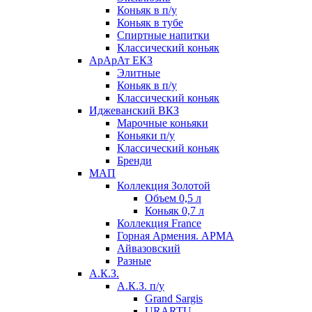
Коньяк в п/у
Коньяк в тубе
Спиртные напитки
Классический коньяк
АрАрАт ЕКЗ
Элитные
Коньяк в п/у
Классический коньяк
Иджеванский ВКЗ
Марочные коньяки
Коньяки п/у
Классический коньяк
Бренди
МАП
Коллекция Золотой
Объем 0,5 л
Коньяк 0,7 л
Коллекция France
Горная Армения. АРМА
Айвазовский
Разные
А.К.З.
А.К.З. п/у
Grand Sargis
URARTU