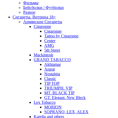
Фильмы
Бейсболки / Футболки
Разное
Сигареты. Витрина 18+
Армянские Сигареты
Cigaronne
Cigaronne
Tattoo by Cigaronne
Center
AMG
5th Street
Mackintosh
GRAND TABACCO
Akhtamar
Ararat
Nostalgia
Classic
TIP TOP
TRIUMPH. VIP
MT. BLACK TIP
GT. Elegant. New Bleck
Lex Tobacco
MORION
SOPRANO, LEX, ALEX
Karelia and others