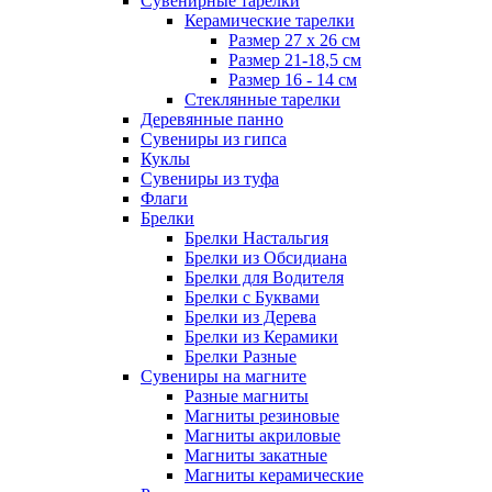
Сувенирные тарелки
Керамические тарелки
Размер 27 х 26 см
Размер 21-18,5 см
Размер 16 - 14 см
Стеклянные тарелки
Деревянные панно
Сувениры из гипса
Куклы
Сувениры из туфа
Флаги
Брелки
Брелки Настальгия
Брелки из Обсидиана
Брелки для Водителя
Брелки с Буквами
Брелки из Дерева
Брелки из Керамики
Брелки Разные
Сувениры на магните
Разные магниты
Магниты резиновые
Магниты акриловые
Магниты закатные
Магниты керамические