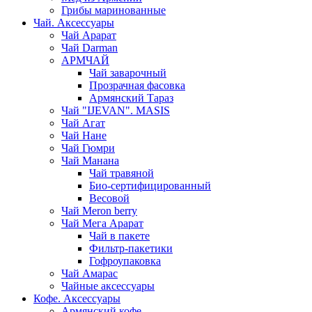
Грибы маринованные
Чай. Аксессуары
Чай Арарат
Чай Darman
АРМЧАЙ
Чай заварочный
Прозрачная фасовка
Армянский Тараз
Чай "IJEVAN". MASIS
Чай Агат
Чай Нане
Чай Гюмри
Чай Манана
Чай травяной
Био-сертифицированный
Весовой
Чай Meron berry
Чай Мега Арарат
Чай в пакете
Фильтр-пакетики
Гофроупаковка
Чай Амарас
Чайные аксессуары
Кофе. Аксессуары
Армянский кофе