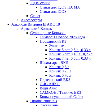
IQOS стики
Стики для IQOS ILUMA
Стики для IQOS
Сenter
Акссессуары
Алкоголь Витрина ЕГАИС 18+
Армянский Коньяк
Сувенирные Коньяки
Символы Нового 2026 Года
Прошянский КЗ
Элитные
Коньяк 5 лет 0,5 л., 0,33 л
Коньяк 5 лет 0,18 л., 0,25 л.
Коньяк 7 лет 0,5 л., 0,33 л
Шахназарян ВКД
Коньяк 0,5 л
Коньяк 0,25 л
Коньяк 0,70 л
Иджеванский ВКЗ
СИС АЛКО
Веди Алко
САМКОН / Тавинко ВКЗ
Коньяк сувенирный Сабля
Прошянский КЗ
Эксклюзив