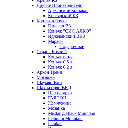
Арегак КЗ
Другие Производители
Армянские Коньяки
Кизлярский КЗ
Коньяк в Бочке
Гиневан ВЗ
Коньяк "СИС АЛКО"
Иджеванский ВКЗ
Мараси
Подарочные
Страна Камней
Коньяк в п/у
Коньяк 0,5 л.
Коньяк 0,2 л.
Аркон Трейд
Мргашен
Шаумян Вин
Шахназарян ВКД
Шахназарян
ГАЯСОН
Жемчужина
Мозаика
Mustang. Black Mountain
Platinum Mountain
Parakar