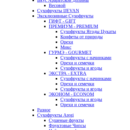
Вкус Араратской Долины
Весовой
Сухофрукты IJEVAN
Эксклюзивные Сухофрукты
ГИФТ - GIFT
ПРЕМИУМ - PREMIUM
Сухофрукты Ягоды Цукаты
Конфеты от природы
Орехи
Микс
ГУРМЭ - GOURMET
Сухофрукты с начинками
Орехи и семечки
Сухофрукты и ягоды
ЭКСТРА - EXTRA
Сухофрукты с начинками
Орехи и семечки
Сухофрукты и ягоды
ЭКОНОМ - ECONOM
Сухофрукты и ягоды
Орехи и семечки
Разное
Сухофрукты Aregi
Сушеные фрукты
Фруктовые Чипсы