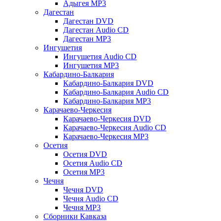
Адыгея MP3
Дагестан
Дагестан DVD
Дагестан Audio CD
Дагестан MP3
Ингушетия
Ингушетия Audio CD
Ингушетия MP3
Кабардино-Балкария
Кабардино-Балкария DVD
Кабардино-Балкария Audio CD
Кабардино-Балкария MP3
Карачаево-Черкесия
Карачаево-Черкесия DVD
Карачаево-Черкесия Audio CD
Карачаево-Черкесия MP3
Осетия
Осетия DVD
Осетия Audio CD
Осетия MP3
Чечня
Чечня DVD
Чечня Audio CD
Чечня MP3
Сборники Кавказа