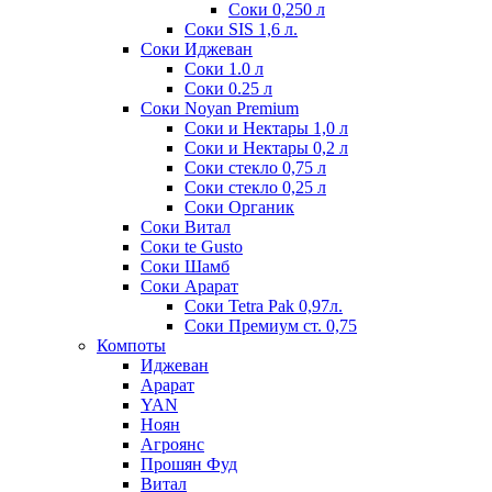
Соки 0,250 л
Соки SIS 1,6 л.
Соки Иджеван
Соки 1.0 л
Соки 0.25 л
Соки Noyan Premium
Соки и Нектары 1,0 л
Соки и Нектары 0,2 л
Соки стекло 0,75 л
Соки стекло 0,25 л
Соки Органик
Соки Витал
Соки te Gusto
Соки Шамб
Соки Арарат
Соки Tetra Pak 0,97л.
Соки Премиум ст. 0,75
Компоты
Иджеван
Арарат
YAN
Ноян
Агроянс
Прошян Фуд
Витал