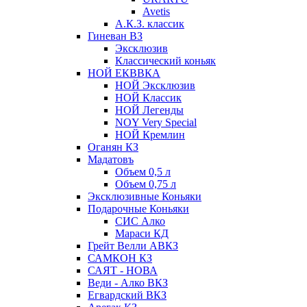
Avetis
А.К.З. классик
Гиневан ВЗ
Эксклюзив
Классический коньяк
НОЙ ЕКВВКА
НОЙ Эксклюзив
НОЙ Классик
НОЙ Легенды
NOY Very Speсial
НОЙ Кремлин
Оганян КЗ
Мадатовъ
Объем 0,5 л
Объем 0,75 л
Эксклюзивные Коньяки
Подарочные Коньяки
СИС Алко
Мараси КД
Грейт Велли АВКЗ
САМКОН КЗ
САЯТ - НОВА
Веди - Алко ВКЗ
Егвардский ВКЗ