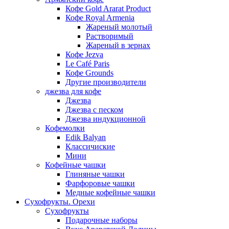
Кофе Gold Ararat Product
Кофе Royal Armenia
Жареный молотый
Растворимый
Жареный в зернах
Кофе Jezva
Le Café Paris
Кофе Grounds
Другие производители
джезва для кофе
Джезва
Джезва с песком
Джезва индукционной
Кофемолки
Edik Balyan
Классичиские
Мини
Кофейные чашки
Глиняные чашки
Фарфоровые чашки
Медные кофейные чашки
Сухофрукты. Орехи
Сухофрукты
Подарочные наборы