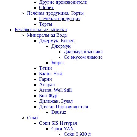
Другие производители
Globex
Печёная продукция. Торты
Печёная продукция
Торты
Безалкогольные напитки
Минеральная Вода
Джермук. Бюрег
Джермук
Джермук классика
Со вкусом лимона
Бюрег
Татни
Бжни. Ной
Гарни
Апаран
Ararat. Well Still
Бон Жур
Дилижан. Зулал
Другие Производители
Dausuz
Соки
Соки SIS Натурал
Соки YAN
Соки 0,930 л