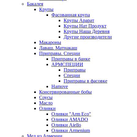
Бакалея
Крупы
Фасованная крупа
Крупы Арарат
Крупы Нат Продукт
Крупы Наша Деревня
Другие производители
Макароны
Лаваш. Матнакаш
Приправы. Специи
Приправы в банке
АРМСПЕЦИИ
Приправы
Специи
Приправы в фасовке
Hamove
Консервированные бобы
Соусы
Масло
Оливки
Оливки "Arm Eco"
Оливки AMADO
Оливки Aiello
Оливки Armenium
Мед из Армении