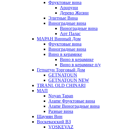
Фруктовые вина
Арцруни
Дерево Жизни
Элитные Вина
Виноградные вина
Виноградные вина
Арт Палас
МАРАН Винный Дом
Фруктовые вина
Виноградные вина
Вино в керамике
Вино в керамике
Вино в керамике п/у
Гетнатун Торговый Дом
GETNATOUN
GETNATOUN NEW
TIRANI. OLD CHINARI
МАП
Noyan Tapan
Arame Фруктовые вина
Arame Виноградные вина
Разные вина
Шаумян Вин
Воскевазский ВЗ
VOSKEVAZ