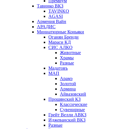
Премиум
Тавинко ВКЗ
TAVINKO
AGASI
Армения Вайн
АРАДИС
Миниатюрные Коньяки
Оганян Бренди
Мараси КД
СИС АЛКО
Животные
Храмы
Разные
Мадатовъ
МАП
Арамэ
Золотой
Армина
Айвазовский
Прошянский КЗ
Классические
Сувенирные
Грейт Велли АВКЗ
Иджеванский ВКЗ
Разные