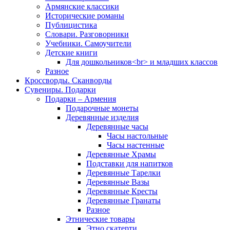
Армянские классики
Исторические романы
Публицистика
Словари. Разговорники
Учебники. Самоучители
Детские книги
Для дошкольников<br> и младших классов
Разное
Кроссворды. Сканворды
Сувениры. Подарки
Подарки – Армения
Подарочные монеты
Деревянные изделия
Деревянные часы
Часы настольные
Часы настенные
Деревянные Храмы
Подставки для напитков
Деревянные Тарелки
Деревянные Вазы
Деревянные Кресты
Деревянные Гранаты
Разное
Этнические товары
Этно скатерти