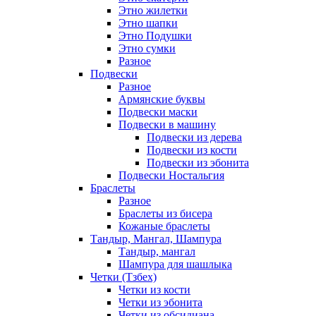
Этно жилетки
Этно шапки
Этно Подушки
Этно сумки
Разное
Подвески
Разное
Армянские буквы
Подвески маски
Подвески в машину
Подвески из дерева
Подвески из кости
Подвески из эбонита
Подвески Ностальгия
Браслеты
Разное
Браслеты из бисера
Кожаные браслеты
Тандыр, Мангал, Шампура
Тандыр, мангал
Шампура для шашлыка
Четки (Тзбех)
Четки из кости
Четки из эбонита
Четки из обсидиана