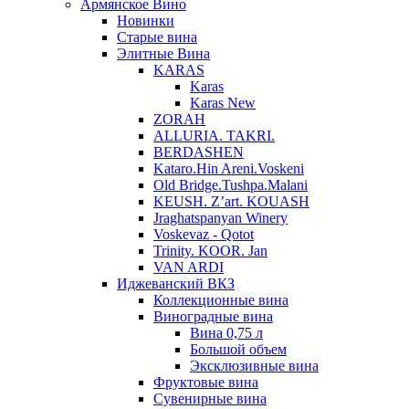
Армянское Вино
Новинки
Старые вина
Элитные Вина
KARAS
Karas
Karas New
ZORAH
ALLURIA. TAKRI.
BERDASHEN
Kataro.Hin Areni.Voskeni
Old Bridge.Tushpa.Malani
KEUSH. Z’art. KOUASH
Jraghatspanyan Winery
Voskevaz - Qotot
Trinity. KOOR. Jan
VAN ARDI
Иджеванский ВКЗ
Коллекционные вина
Виноградные вина
Вина 0,75 л
Большой объем
Эксклюзивные вина
Фруктовые вина
Cувенирные вина