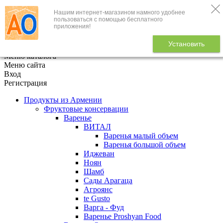
Нашим интернет-магазином намного удобнее
+7 (495) 646-888-1
пользоваться с помощью бесплатного
приложения!
В корзине
0
товаров
Установить
x
Меню каталога
Меню сайта
Вход
Регистрация
Продукты из Армении
Фруктовые консервации
Варенье
ВИТАЛ
Варенья малый объем
Варенья большой объем
Иджеван
Ноян
Шамб
Сады Арагаца
Агроянс
te Gusto
Варга - Фуд
Варенье Proshyan Food