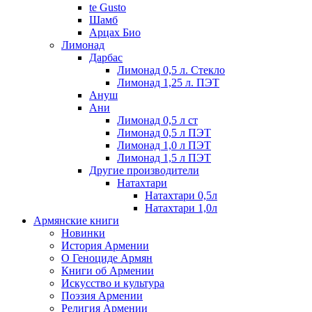
te Gusto
Шамб
Арцах Био
Лимонад
Дарбас
Лимонад 0,5 л. Стекло
Лимонад 1,25 л. ПЭТ
Ануш
Ани
Лимонад 0,5 л ст
Лимонад 0,5 л ПЭТ
Лимонад 1,0 л ПЭТ
Лимонад 1,5 л ПЭТ
Другие производители
Натахтари
Натахтари 0,5л
Натахтари 1,0л
Армянские книги
Новинки
История Армении
О Геноциде Армян
Книги об Армении
Иcкусство и культура
Поэзия Армении
Религия Армении