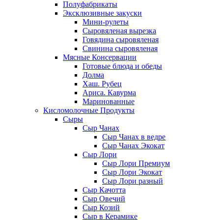
Полуфабрикаты
Эксклюзивные закуски
Мини-рулеты
Сыровяленая вырезка
Говядина сыровяленая
Свинина сыровяленая
Мясные Консервации
Готовые блюда и обеды
Долма
Хаш. Рубец
Ариса. Кавурма
Маринованные
Кисломолочные Продукты
Сыры
Сыр Чанах
Сыр Чанах в ведре
Сыр Чанах Экокат
Сыр Лори
Сыр Лори Премиум
Сыр Лори Экокат
Сыр Лори разный
Сыр Качотта
Сыр Овечий
Сыр Козий
Сыр в Керамике