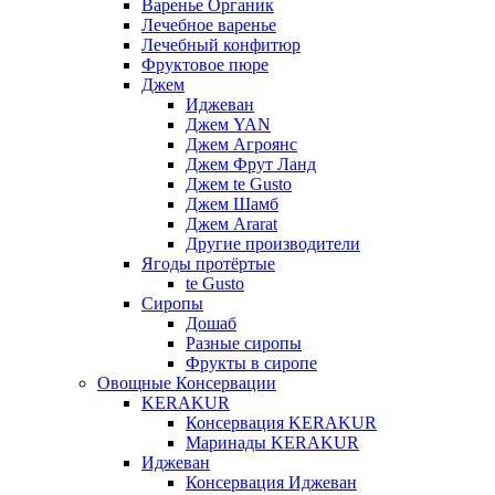
Варенье Органик
Лечебное варенье
Лечебный конфитюр
Фруктовое пюре
Джем
Иджеван
Джем YAN
Джем Агроянс
Джем Фрут Ланд
Джем te Gusto
Джем Шамб
Джем Ararat
Другие производители
Ягоды протёртые
te Gusto
Сиропы
Дошаб
Разные сиропы
Фрукты в сиропе
Овощные Консервации
KERAKUR
Консервация KERAKUR
Маринады KERAKUR
Иджеван
Консервация Иджеван