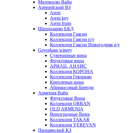
Матевосян Вайн
Аренийский ВЗ
Areni
Areni key
Areni fruits
Шахназарян ЕКД
Коллекция Гаясон
Коллекция Гаясон п/у
Коллекция Гаясон Новогодняя п/у
Gevorkian winery
Сувенирные вина
Фруктовые вина
АРИАЦ. АНАИС
Коллекция КОРОНА
Коллекция Геворкян
Крепленые вина
Абрикосовый Бренди
Армения Вайн
Фруктовые Вина
Коллекция ORRAN
OLD ARMENIA
Виноградные Вина
Коллекция TAKAR
Коллекция YEREVAN
Прошянский КЗ