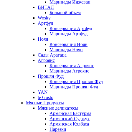
Маринады Иджеван
ВИТАЛ
Большой объем
Wosky
Артфуд
Консервация Артфуд
Маринады Артфуд
Ноян
Консервация Ноян
Маринады Ноян
Сады Арагаца
Агроянс
Консервация Агроянс
Маринады Агроянс
Прошян Фуд
Консервация Прошян Фуд
Маринады Прошян Фуд
YAN
te Gusto
Мясные Продукты
Мясные деликатесы
Армянская Бастурма
Армянский Суджух
Армянская Колбаса
Нарезки