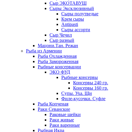
Сыр ЭКОТАВУШ
Сыры Эксклюзивный
Сыры полутведые
Крем сыры
Antipasti
Сыры ассорти
Сыр Чечил
Сыр разный
Мацони.Тан. Режан
Рыба из Армении
Рыба Охлажденная
Рыба Замороженная
Рыбные консервации
ЭКО ФУД
Рыбные консервы
Консервы 240 гр.
Консервы 160 гр.
Супы. Уха. Щи
Филе-кусочки. Суфле
Рыба Копченая
Раки Севанские
Раковые шейки
Раки живые
Раки варенные
Рыбная Икра