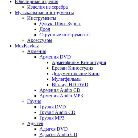
Ювелирные изделия
Изделия из серебра
Музыкальные инструменты
Инструменты
Дудук. Шви. Зурна.
Доол
Струнные инструменты
Аксессуары
MuzKavkaz
Армения
Армения DVD
Арменфильм Киностудия
Ереван Киностудия
Документальное Кино
Мультфильмы
Blu-ray. HD DVD
Армения Audio CD
Армения Audio MP3
Грузия
Грузия DVD
Грузия Audio CD
Грузия MP3
Адыгея
Адыгея DVD
Адыгея Audio CD