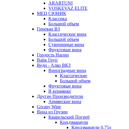
ARARTUNI
VOSKEVAZ ELITE
МЕЦ СЮНИК
Классика
Большой объем
Гиневан ВЗ
Классические вина
Большой объем
Сувенирные вина
Фруктовые вина
Гордость Нации
Вайк Груп
Веди - Алко ВКЗ
Виноградные вина
Классические
Большой объем
Фруктовые вина
В керамике
Другие Производители
Армянские вина
Givany Wine
Вина из Грузии
Кварельский Погреб
Киндзмараули
Киндзмараули 0,75л