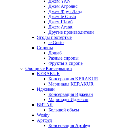
Джем YAN
Джем Агроянс
Джем Фрут Ланд
Джем te Gusto
Джем Шамб
Джем Ararat
Другие производители
Ягоды протёртые
te Gusto
Сиропы
Дошаб
Разные сиропы
Фрукты в сиропе
Овощные Консервации
KERAKUR
Консервация KERAKUR
Маринады KERAKUR
Иджеван
Консервация Иджеван
Маринады Иджеван
ВИТАЛ
Большой объем
Wosky
Артфуд
Консервация Артфуд