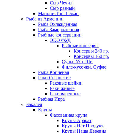
Сыр Чечил
Сыр разный
Мацони.Тан. Режан
Рыба из Армении
Рыба Охлажденная
Рыба Замороженная
Рыбные консервации
ЭКО ФУД
Рыбные консервы
Консервы 240 гр.
Консервы 160 гр.
Супы. Уха. Щи
Филе-кусочки. Суфле
Рыба Копченая
Раки Севанские
Раковые шейки
Раки живые
Раки варенные
Рыбная Икра
Бакалея
Крупы
Фасованная крупа
Крупы Арарат
Крупы Нат Продукт
Крупы Наша Деревня