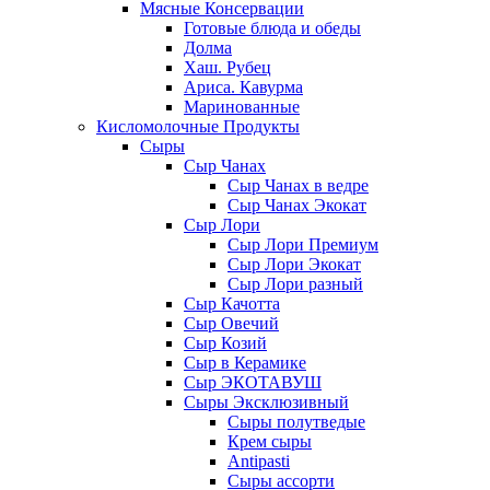
Мясные Консервации
Готовые блюда и обеды
Долма
Хаш. Рубец
Ариса. Кавурма
Маринованные
Кисломолочные Продукты
Сыры
Сыр Чанах
Сыр Чанах в ведре
Сыр Чанах Экокат
Сыр Лори
Сыр Лори Премиум
Сыр Лори Экокат
Сыр Лори разный
Сыр Качотта
Сыр Овечий
Сыр Козий
Сыр в Керамике
Сыр ЭКОТАВУШ
Сыры Эксклюзивный
Сыры полутведые
Крем сыры
Antipasti
Сыры ассорти