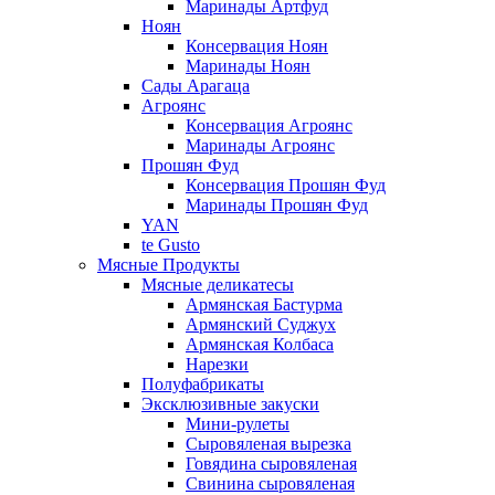
Маринады Артфуд
Ноян
Консервация Ноян
Маринады Ноян
Сады Арагаца
Агроянс
Консервация Агроянс
Маринады Агроянс
Прошян Фуд
Консервация Прошян Фуд
Маринады Прошян Фуд
YAN
te Gusto
Мясные Продукты
Мясные деликатесы
Армянская Бастурма
Армянский Суджух
Армянская Колбаса
Нарезки
Полуфабрикаты
Эксклюзивные закуски
Мини-рулеты
Сыровяленая вырезка
Говядина сыровяленая
Свинина сыровяленая