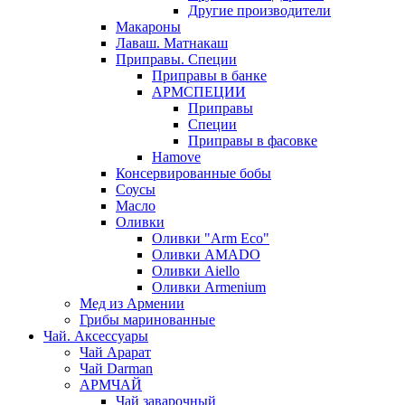
Другие производители
Макароны
Лаваш. Матнакаш
Приправы. Специи
Приправы в банке
АРМСПЕЦИИ
Приправы
Специи
Приправы в фасовке
Hamove
Консервированные бобы
Соусы
Масло
Оливки
Оливки "Arm Eco"
Оливки AMADO
Оливки Aiello
Оливки Armenium
Мед из Армении
Грибы маринованные
Чай. Аксессуары
Чай Арарат
Чай Darman
АРМЧАЙ
Чай заварочный