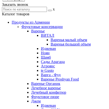
Заказать звонок
x
Каталог товаров
Продукты из Армении
Фруктовые консервации
Варенье
ВИТАЛ
Варенья малый объем
Варенья большой объем
Иджеван
Ноян
Шамб
Сады Арагаца
Агроянс
te Gusto
Варга - Фуд
Варенье Proshyan Food
Варенье Органик
Лечебное варенье
Лечебный конфитюр
Фруктовое пюре
Джем
Иджеван