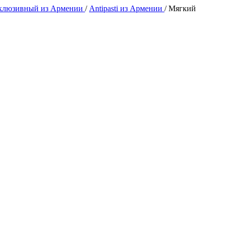
клюзивный из Армении
/
Antipasti из Армении
/
Мягкий