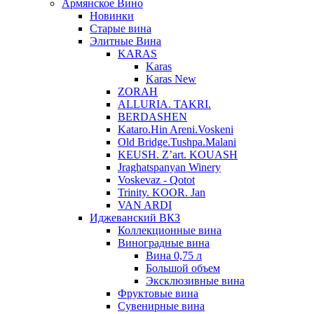
Армянское Вино
Новинки
Старые вина
Элитные Вина
KARAS
Karas
Karas New
ZORAH
ALLURIA. TAKRI.
BERDASHEN
Kataro.Hin Areni.Voskeni
Old Bridge.Tushpa.Malani
KEUSH. Z’art. KOUASH
Jraghatspanyan Winery
Voskevaz - Qotot
Trinity. KOOR. Jan
VAN ARDI
Иджеванский ВКЗ
Коллекционные вина
Виноградные вина
Вина 0,75 л
Большой объем
Эксклюзивные вина
Фруктовые вина
Cувенирные вина