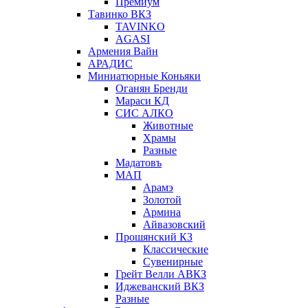
Премиум
Тавинко ВКЗ
TAVINKO
AGASI
Армения Вайн
АРАДИС
Миниатюрные Коньяки
Оганян Бренди
Мараси КД
СИС АЛКО
Животные
Храмы
Разные
Мадатовъ
МАП
Арамэ
Золотой
Армина
Айвазовский
Прошянский КЗ
Классические
Сувенирные
Грейт Велли АВКЗ
Иджеванский ВКЗ
Разные