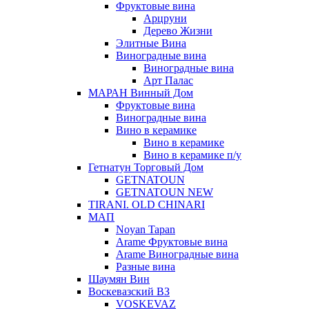
Фруктовые вина
Арцруни
Дерево Жизни
Элитные Вина
Виноградные вина
Виноградные вина
Арт Палас
МАРАН Винный Дом
Фруктовые вина
Виноградные вина
Вино в керамике
Вино в керамике
Вино в керамике п/у
Гетнатун Торговый Дом
GETNATOUN
GETNATOUN NEW
TIRANI. OLD CHINARI
МАП
Noyan Tapan
Arame Фруктовые вина
Arame Виноградные вина
Разные вина
Шаумян Вин
Воскевазский ВЗ
VOSKEVAZ