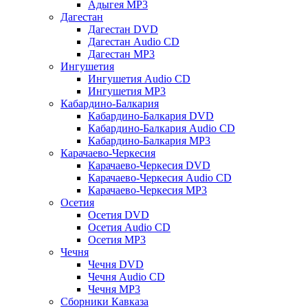
Адыгея MP3
Дагестан
Дагестан DVD
Дагестан Audio CD
Дагестан MP3
Ингушетия
Ингушетия Audio CD
Ингушетия MP3
Кабардино-Балкария
Кабардино-Балкария DVD
Кабардино-Балкария Audio CD
Кабардино-Балкария MP3
Карачаево-Черкесия
Карачаево-Черкесия DVD
Карачаево-Черкесия Audio CD
Карачаево-Черкесия MP3
Осетия
Осетия DVD
Осетия Audio CD
Осетия MP3
Чечня
Чечня DVD
Чечня Audio CD
Чечня MP3
Сборники Кавказа