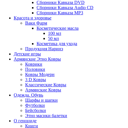
Сборники Кавказа DVD
Сборники Кавказа Audio CD
Сборники Кавказа MP3
Красота и здоровье
Ваки Фарм
Косметические масла
100 мл
50 мл
Косметика для ухода
Продукция Наринэ
Детские игры
Армянские Этно Ковры
Коврики
Половики
Ковры Модерн
3 D Ковры
Классические Ковры
Армянские Ковры
Одежда. Обувь
Шарфы и шапки
Футболки
Бейсболки
Этно масики балетки
О геноциде
Книги