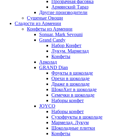
Прозрачная фасовка
Армянский Тараз
Другие производители
Сушеные Овощи
Сладости из Армении
Конфеты из Армении
Sonuar. Mark Sevouni
Grand Candy
Набор Конфет
Лукум. Мармелад
Конфеты
Арколад
GRAND Dian
Фрукты в шоколаде
Орехи в шоколаде
Драже в шоколаде
ШокоХит в шоколаде
Семечки в шоколаде
Наборы конфет
JOYCO
Наборы конфет
Сухофрукты в шоколаде
Мармелад. Лукум
Шоколадные плитки
Конфеты