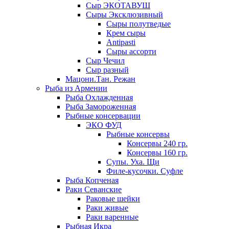
Сыр ЭКОТАВУШ
Сыры Эксклюзивный
Сыры полутведые
Крем сыры
Antipasti
Сыры ассорти
Сыр Чечил
Сыр разный
Мацони.Тан. Режан
Рыба из Армении
Рыба Охлажденная
Рыба Замороженная
Рыбные консервации
ЭКО ФУД
Рыбные консервы
Консервы 240 гр.
Консервы 160 гр.
Супы. Уха. Щи
Филе-кусочки. Суфле
Рыба Копченая
Раки Севанские
Раковые шейки
Раки живые
Раки варенные
Рыбная Икра