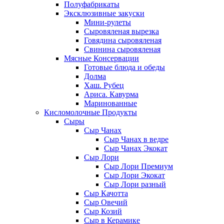
Полуфабрикаты
Эксклюзивные закуски
Мини-рулеты
Сыровяленая вырезка
Говядина сыровяленая
Свинина сыровяленая
Мясные Консервации
Готовые блюда и обеды
Долма
Хаш. Рубец
Ариса. Кавурма
Маринованные
Кисломолочные Продукты
Сыры
Сыр Чанах
Сыр Чанах в ведре
Сыр Чанах Экокат
Сыр Лори
Сыр Лори Премиум
Сыр Лори Экокат
Сыр Лори разный
Сыр Качотта
Сыр Овечий
Сыр Козий
Сыр в Керамике