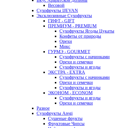
Вкус Араратской Долины
Весовой
Сухофрукты IJEVAN
Эксклюзивные Сухофрукты
ГИФТ - GIFT
ПРЕМИУМ - PREMIUM
Сухофрукты Ягоды Цукаты
Конфеты от природы
Орехи
Микс
ГУРМЭ - GOURMET
Сухофрукты с начинками
Орехи и семечки
Сухофрукты и ягоды
ЭКСТРА - EXTRA
Сухофрукты с начинками
Орехи и семечки
Сухофрукты и ягоды
ЭКОНОМ - ECONOM
Сухофрукты и ягоды
Орехи и семечки
Разное
Сухофрукты Aregi
Сушеные фрукты
Фруктовые Чипсы