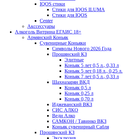
IQOS стики
Стики для IQOS ILUMA
Стики для IQOS
Сenter
Акссессуары
Алкоголь Витрина ЕГАИС 18+
Армянский Коньяк
Сувенирные Коньяки
Символы Нового 2026 Года
Прошянский КЗ
Элитные
Коньяк 5 лет 0,5 л., 0,33 л
Коньяк 5 лет 0,18 л., 0,25 л.
Коньяк 7 лет 0,5 л., 0,33 л
Шахназарян ВКД
Коньяк 0,5 л
Коньяк 0,25 л
Коньяк 0,70 л
Иджеванский ВКЗ
СИС АЛКО
Веди Алко
САМКОН / Тавинко ВКЗ
Коньяк сувенирный Сабля
Прошянский КЗ
Эксклюзив