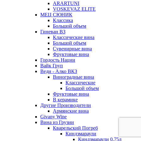
ARARTUNI
VOSKEVAZ ELITE
МЕЦ СЮНИК
Классика
Большой объем
Гиневан ВЗ
Классические вина
Большой объем
Сувенирные вина
Фруктовые вина
Гордость Нации
Вайк Груп
Веди - Алко ВКЗ
Виноградные вина
Классические
Большой объем
Фруктовые вина
В керамике
Другие Производители
Армянские вина
Givany Wine
Вина из Грузии
Кварельский Погреб
Киндзмараули
Киндзмараули 0,75л