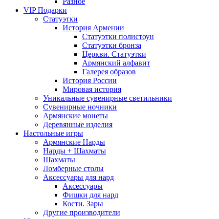
Разное
VIP Подарки
Статуэтки
История Армении
Статуэтки полистоун
Статуэтки бронза
Церкви. Статуэтки
Армянский алфавит
Галерея образов
История России
Мировая история
Уникальные сувенирные светильники
Сувенирные ночники
Армянские монеты
Деревянные изделия
Настольные игры
Армянские Нарды
Нарды + Шахматы
Шахматы
Ломберные столы
Аксессуары для нард
Аксессуары
Фишки для нард
Кости. Зары
Другие производители