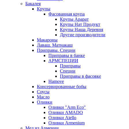
Бакалея
Крупы
Фасованная крупа
Крупы Арарат
Крупы Нат Продукт
Крупы Наша Деревня
Другие производители
Макароны
Лаваш. Матнакаш
Приправы. Специи
Приправы в банке
АРМСПЕЦИИ
Приправы
Специи
Приправы в фасовке
Hamove
Консервированные бобы
Соусы
Масло
Оливки
Оливки "Arm Eco"
Оливки AMADO
Оливки Aiello
Оливки Armenium
Мед из Армении