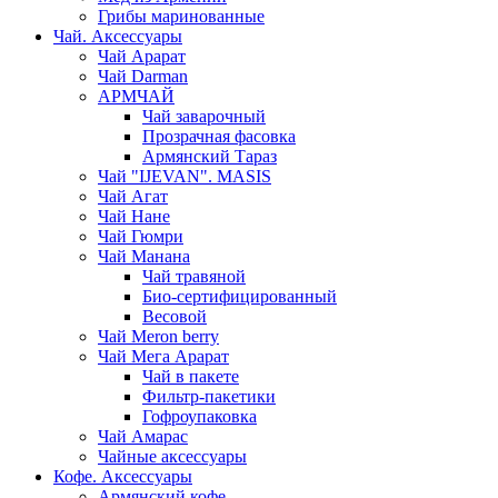
Грибы маринованные
Чай. Аксессуары
Чай Арарат
Чай Darman
АРМЧАЙ
Чай заварочный
Прозрачная фасовка
Армянский Тараз
Чай "IJEVAN". MASIS
Чай Агат
Чай Нане
Чай Гюмри
Чай Манана
Чай травяной
Био-сертифицированный
Весовой
Чай Meron berry
Чай Мега Арарат
Чай в пакете
Фильтр-пакетики
Гофроупаковка
Чай Амарас
Чайные аксессуары
Кофе. Аксессуары
Армянский кофе