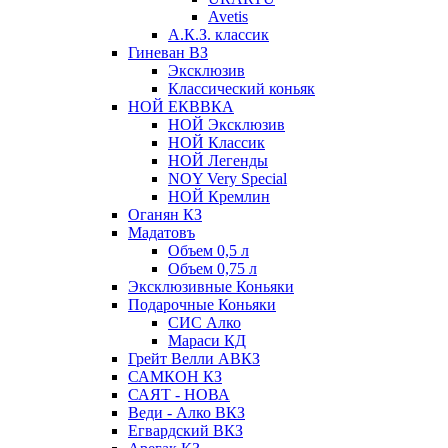
Avetis
А.К.З. классик
Гиневан ВЗ
Эксклюзив
Классический коньяк
НОЙ ЕКВВКА
НОЙ Эксклюзив
НОЙ Классик
НОЙ Легенды
NOY Very Speсial
НОЙ Кремлин
Оганян КЗ
Мадатовъ
Объем 0,5 л
Объем 0,75 л
Эксклюзивные Коньяки
Подарочные Коньяки
СИС Алко
Мараси КД
Грейт Велли АВКЗ
САМКОН КЗ
САЯТ - НОВА
Веди - Алко ВКЗ
Егвардский ВКЗ