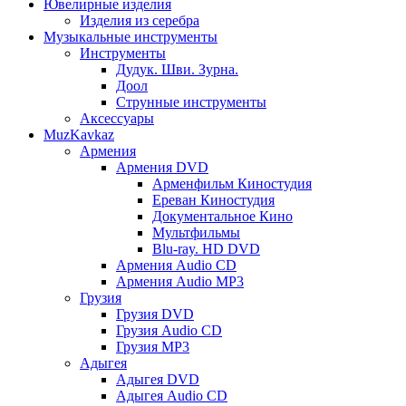
Ювелирные изделия
Изделия из серебра
Музыкальные инструменты
Инструменты
Дудук. Шви. Зурна.
Доол
Струнные инструменты
Аксессуары
MuzKavkaz
Армения
Армения DVD
Арменфильм Киностудия
Ереван Киностудия
Документальное Кино
Мультфильмы
Blu-ray. HD DVD
Армения Audio CD
Армения Audio MP3
Грузия
Грузия DVD
Грузия Audio CD
Грузия MP3
Адыгея
Адыгея DVD
Адыгея Audio CD