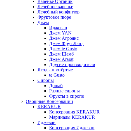
Варенье Органик
Лечебное варенье
Лечебный конфитюр
Фруктовое пюре
Джем
Иджеван
Джем YAN
Джем Агроянс
Джем Фрут Ланд
Джем te Gusto
Джем Шамб
Джем Ararat
Другие производители
Ягоды протёртые
te Gusto
Сиропы
Дошаб
Разные сиропы
Фрукты в сиропе
Овощные Консервации
KERAKUR
Консервация KERAKUR
Маринады KERAKUR
Иджеван
Консервация Иджеван