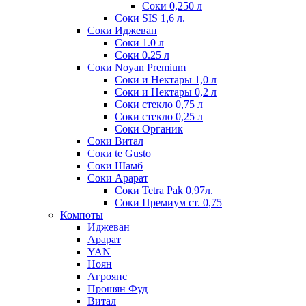
Соки 0,250 л
Соки SIS 1,6 л.
Соки Иджеван
Соки 1.0 л
Соки 0.25 л
Соки Noyan Premium
Соки и Нектары 1,0 л
Соки и Нектары 0,2 л
Соки стекло 0,75 л
Соки стекло 0,25 л
Соки Органик
Соки Витал
Соки te Gusto
Соки Шамб
Соки Арарат
Соки Tetra Pak 0,97л.
Соки Премиум ст. 0,75
Компоты
Иджеван
Арарат
YAN
Ноян
Агроянс
Прошян Фуд
Витал