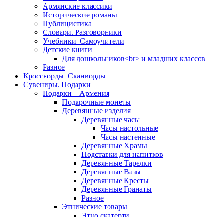
Армянские классики
Исторические романы
Публицистика
Словари. Разговорники
Учебники. Самоучители
Детские книги
Для дошкольников<br> и младших классов
Разное
Кроссворды. Сканворды
Сувениры. Подарки
Подарки – Армения
Подарочные монеты
Деревянные изделия
Деревянные часы
Часы настольные
Часы настенные
Деревянные Храмы
Подставки для напитков
Деревянные Тарелки
Деревянные Вазы
Деревянные Кресты
Деревянные Гранаты
Разное
Этнические товары
Этно скатерти