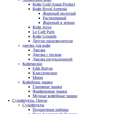
Кофе Gold Ararat Product
Кофе Royal Armenia
Жареный молотый
Растворимый
Жареный в зернах
Кофе Jezva
Le Café Paris
Кофе Grounds
Другие производители
джезва для кофе
Джезва
Джезва с песком
Джезва индукционной
Кофемолки
Edik Balyan
Классичиские
Мини
Кофейные чашки
Глиняные чашки
Фарфоровые чашки
Медные кофейные чашки
Сухофрукты. Орехи
Сухофрукты
Подарочные наборы