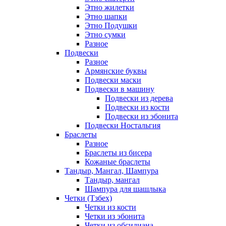
Этно жилетки
Этно шапки
Этно Подушки
Этно сумки
Разное
Подвески
Разное
Армянские буквы
Подвески маски
Подвески в машину
Подвески из дерева
Подвески из кости
Подвески из эбонита
Подвески Ностальгия
Браслеты
Разное
Браслеты из бисера
Кожаные браслеты
Тандыр, Мангал, Шампура
Тандыр, мангал
Шампура для шашлыка
Четки (Тзбех)
Четки из кости
Четки из эбонита
Четки из обсидиана