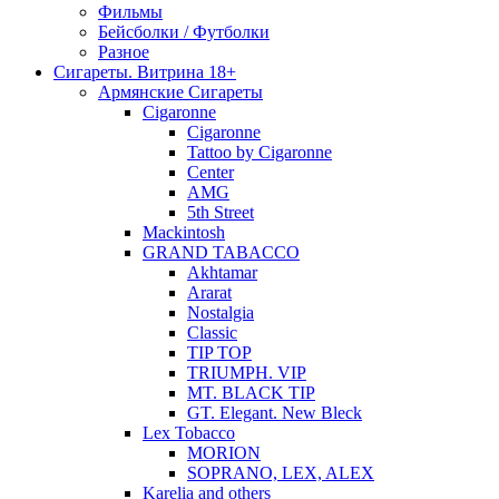
Фильмы
Бейсболки / Футболки
Разное
Сигареты. Витрина 18+
Армянские Сигареты
Cigaronne
Cigaronne
Tattoo by Cigaronne
Center
AMG
5th Street
Mackintosh
GRAND TABACCO
Akhtamar
Ararat
Nostalgia
Classic
TIP TOP
TRIUMPH. VIP
MT. BLACK TIP
GT. Elegant. New Bleck
Lex Tobacco
MORION
SOPRANO, LEX, ALEX
Karelia and others