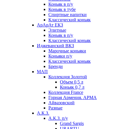
Коньяк в п/у
Коньяк в тубе
Спиртные напитки
Классический коньяк
АрАрАт ЕКЗ
Элитные
Коньяк в п/у
Классический коньяк
Иджеванский ВКЗ
Марочные коньяки
Коньяки п/у
Классический коньяк
Бренди
МАП
Коллекция Золотой
Объем 0,5 л
Коньяк 0,7 л
Коллекция France
Горная Армения. АРМА
Айвазовский
Разные
А.К.З.
А.К.З. п/у
Grand Sargis
URARTU