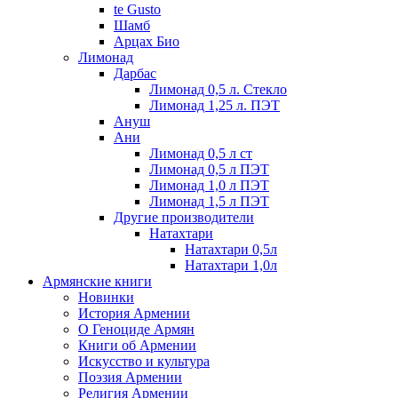
te Gusto
Шамб
Арцах Био
Лимонад
Дарбас
Лимонад 0,5 л. Стекло
Лимонад 1,25 л. ПЭТ
Ануш
Ани
Лимонад 0,5 л ст
Лимонад 0,5 л ПЭТ
Лимонад 1,0 л ПЭТ
Лимонад 1,5 л ПЭТ
Другие производители
Натахтари
Натахтари 0,5л
Натахтари 1,0л
Армянские книги
Новинки
История Армении
О Геноциде Армян
Книги об Армении
Иcкусство и культура
Поэзия Армении
Религия Армении