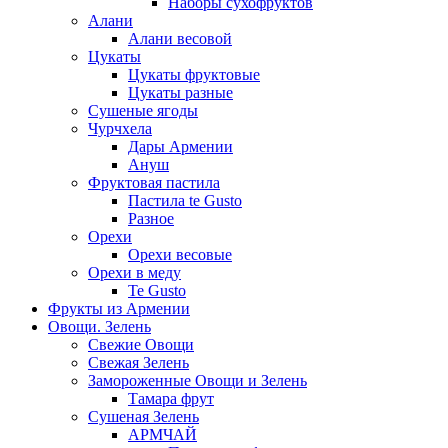
Наборы сухофруктов
Алани
Алани весовой
Цукаты
Цукаты фруктовые
Цукаты разные
Сушеные ягоды
Чурчхела
Дары Армении
Ануш
Фруктовая пастила
Пастила te Gusto
Разное
Орехи
Орехи весовые
Орехи в меду
Te Gusto
Фрукты из Армении
Овощи. Зелень
Свежие Овощи
Свежая Зелень
Замороженные Овощи и Зелень
Тамара фрут
Сушеная Зелень
АРМЧАЙ