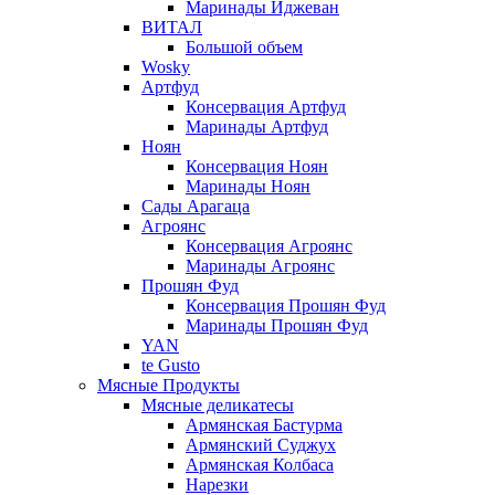
Маринады Иджеван
ВИТАЛ
Большой объем
Wosky
Артфуд
Консервация Артфуд
Маринады Артфуд
Ноян
Консервация Ноян
Маринады Ноян
Сады Арагаца
Агроянс
Консервация Агроянс
Маринады Агроянс
Прошян Фуд
Консервация Прошян Фуд
Маринады Прошян Фуд
YAN
te Gusto
Мясные Продукты
Мясные деликатесы
Армянская Бастурма
Армянский Суджух
Армянская Колбаса
Нарезки