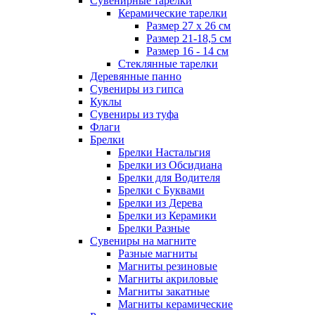
Сувенирные тарелки
Керамические тарелки
Размер 27 х 26 см
Размер 21-18,5 см
Размер 16 - 14 см
Стеклянные тарелки
Деревянные панно
Сувениры из гипса
Куклы
Сувениры из туфа
Флаги
Брелки
Брелки Настальгия
Брелки из Обсидиана
Брелки для Водителя
Брелки с Буквами
Брелки из Дерева
Брелки из Керамики
Брелки Разные
Сувениры на магните
Разные магниты
Магниты резиновые
Магниты акриловые
Магниты закатные
Магниты керамические