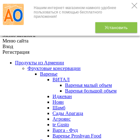
Нашим интернет-магазином намного удобнее
+7 (495) 646-888-1
пользоваться с помощью бесплатного
приложения!
В корзине
0
товаров
Установить
x
Меню каталога
Меню сайта
Вход
Регистрация
Продукты из Армении
Фруктовые консервации
Варенье
ВИТАЛ
Варенья малый объем
Варенья большой объем
Иджеван
Ноян
Шамб
Сады Арагаца
Агроянс
te Gusto
Варга - Фуд
Варенье Proshyan Food