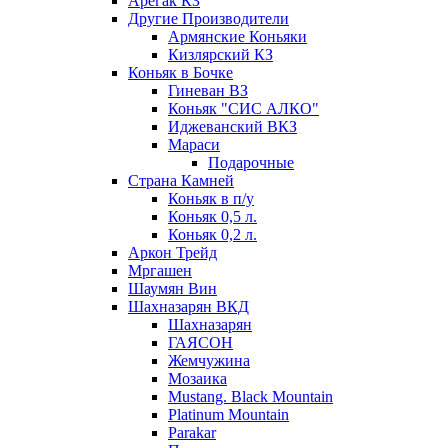
Арегак КЗ
Другие Производители
Армянские Коньяки
Кизлярский КЗ
Коньяк в Бочке
Гиневан ВЗ
Коньяк "СИС АЛКО"
Иджеванский ВКЗ
Мараси
Подарочные
Страна Камней
Коньяк в п/у
Коньяк 0,5 л.
Коньяк 0,2 л.
Аркон Трейд
Мргашен
Шаумян Вин
Шахназарян ВКД
Шахназарян
ГАЯСОН
Жемчужина
Мозаика
Mustang. Black Mountain
Platinum Mountain
Parakar