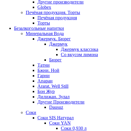
Другие производители
Globex
Печёная продукция. Торты
Печёная продукция
Торты
Безалкогольные напитки
Минеральная Вода
Джермук. Бюрег
Джермук
Джермук классика
Со вкусом лимона
Бюрег
Татни
Бжни. Ной
Гарни
Апаран
Ararat. Well Still
Бон Жур
Дилижан. Зулал
Другие Производители
Dausuz
Соки
Соки SIS Натурал
Соки YAN
Соки 0,930 л