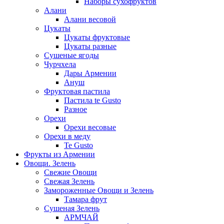
Наборы сухофруктов
Алани
Алани весовой
Цукаты
Цукаты фруктовые
Цукаты разные
Сушеные ягоды
Чурчхела
Дары Армении
Ануш
Фруктовая пастила
Пастила te Gusto
Разное
Орехи
Орехи весовые
Орехи в меду
Te Gusto
Фрукты из Армении
Овощи. Зелень
Свежие Овощи
Свежая Зелень
Замороженные Овощи и Зелень
Тамара фрут
Сушеная Зелень
АРМЧАЙ