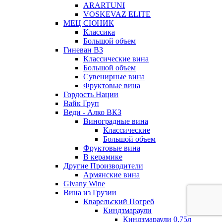
ARARTUNI
VOSKEVAZ ELITE
МЕЦ СЮНИК
Классика
Большой объем
Гиневан ВЗ
Классические вина
Большой объем
Сувенирные вина
Фруктовые вина
Гордость Нации
Вайк Груп
Веди - Алко ВКЗ
Виноградные вина
Классические
Большой объем
Фруктовые вина
В керамике
Другие Производители
Армянские вина
Givany Wine
Вина из Грузии
Кварельский Погреб
Киндзмараули
Киндзмараули 0,75л