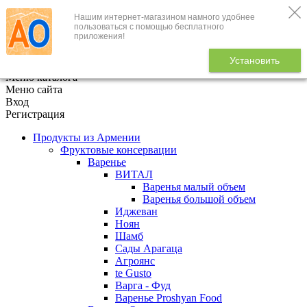
Нашим интернет-магазином намного удобнее
+7 (495) 646-888-1
пользоваться с помощью бесплатного
приложения!
В корзине
0
товаров
Установить
x
Меню каталога
Меню сайта
Вход
Регистрация
Продукты из Армении
Фруктовые консервации
Варенье
ВИТАЛ
Варенья малый объем
Варенья большой объем
Иджеван
Ноян
Шамб
Сады Арагаца
Агроянс
te Gusto
Варга - Фуд
Варенье Proshyan Food