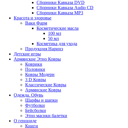
Сборники Кавказа DVD
Сборники Кавказа Audio CD
Сборники Кавказа MP3
Красота и здоровье
Ваки Фарм
Косметические масла
100 мл
50 мл
Косметика для ухода
Продукция Наринэ
Детские игры
Армянские Этно Ковры
Коврики
Половики
Ковры Модерн
3 D Ковры
Классические Ковры
Армянские Ковры
Одежда. Обувь
Шарфы и шапки
Футболки
Бейсболки
Этно масики балетки
О геноциде
Книги