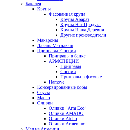
Бакалея
Крупы
Фасованная крупа
Крупы Арарат
Крупы Нат Продукт
Крупы Наша Деревня
Другие производители
Макароны
Лаваш. Матнакаш
Приправы. Специи
Приправы в банке
АРМСПЕЦИИ
Приправы
Специи
Приправы в фасовке
Hamove
Консервированные бобы
Соусы
Масло
Оливки
Оливки "Arm Eco"
Оливки AMADO
Оливки Aiello
Оливки Armenium
Мед из Армении