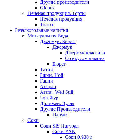
Другие производители
Globex
Печёная продукция. Торты
Печёная продукция
Торты
Безалкогольные напитки
Минеральная Вода
Джермук. Бюрег
Джермук
Джермук классика
Со вкусом лимона
Бюрег
Татни
Бжни. Ной
Гарни
Апаран
Ararat. Well Still
Бон Жур
Дилижан. Зулал
Другие Производители
Dausuz
Соки
Соки SIS Натурал
Соки YAN
Соки 0,930 л