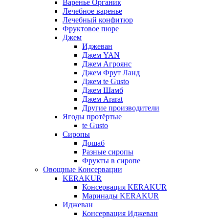
Варенье Органик
Лечебное варенье
Лечебный конфитюр
Фруктовое пюре
Джем
Иджеван
Джем YAN
Джем Агроянс
Джем Фрут Ланд
Джем te Gusto
Джем Шамб
Джем Ararat
Другие производители
Ягоды протёртые
te Gusto
Сиропы
Дошаб
Разные сиропы
Фрукты в сиропе
Овощные Консервации
KERAKUR
Консервация KERAKUR
Маринады KERAKUR
Иджеван
Консервация Иджеван