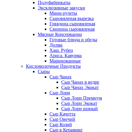
Полуфабрикаты
Эксклюзивные закуски
Мини-рулеты
Сыровяленая вырезка
Говядина сыровяленая
Свинина сыровяленая
Мясные Консервации
Готовые блюда и обеды
Долма
Хаш. Рубец
Ариса. Кавурма
Маринованные
Кисломолочные Продукты
Сыры
Сыр Чанах
Сыр Чанах в ведре
Сыр Чанах Экокат
Сыр Лори
Сыр Лори Премиум
Сыр Лори Экокат
Сыр Лори разный
Сыр Качотта
Сыр Овечий
Сыр Козий
Сыр в Керамике