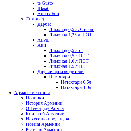
te Gusto
Шамб
Арцах Био
Лимонад
Дарбас
Лимонад 0,5 л. Стекло
Лимонад 1,25 л. ПЭТ
Ануш
Ани
Лимонад 0,5 л ст
Лимонад 0,5 л ПЭТ
Лимонад 1,0 л ПЭТ
Лимонад 1,5 л ПЭТ
Другие производители
Натахтари
Натахтари 0,5л
Натахтари 1,0л
Армянские книги
Новинки
История Армении
О Геноциде Армян
Книги об Армении
Иcкусство и культура
Поэзия Армении
Религия Армении