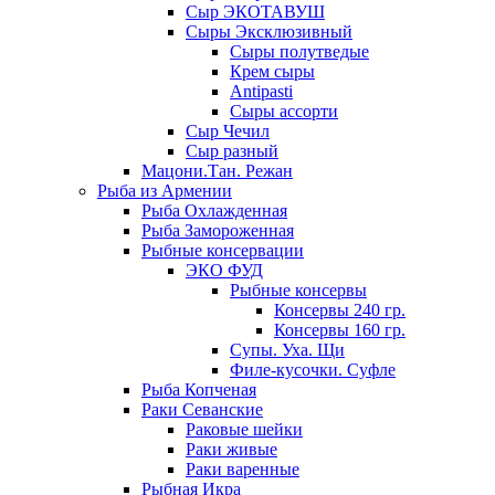
Сыр ЭКОТАВУШ
Сыры Эксклюзивный
Сыры полутведые
Крем сыры
Antipasti
Сыры ассорти
Сыр Чечил
Сыр разный
Мацони.Тан. Режан
Рыба из Армении
Рыба Охлажденная
Рыба Замороженная
Рыбные консервации
ЭКО ФУД
Рыбные консервы
Консервы 240 гр.
Консервы 160 гр.
Супы. Уха. Щи
Филе-кусочки. Суфле
Рыба Копченая
Раки Севанские
Раковые шейки
Раки живые
Раки варенные
Рыбная Икра