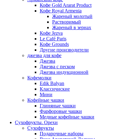
Кофе Gold Ararat Product
Кофе Royal Armenia
Жареный молотый
Растворимый
Жареный в зернах
Кофе Jezva
Le Café Paris
Кофе Grounds
Другие производители
джезва для кофе
Джезва
Джезва с песком
Джезва индукционной
Кофемолки
Edik Balyan
Классичиские
Мини
Кофейные чашки
Глиняные чашки
Фарфоровые чашки
Медные кофейные чашки
Сухофрукты. Орехи
Сухофрукты
Подарочные наборы