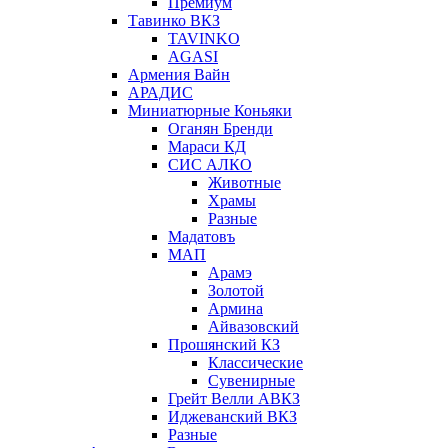
Премиум
Тавинко ВКЗ
TAVINKO
AGASI
Армения Вайн
АРАДИС
Миниатюрные Коньяки
Оганян Бренди
Мараси КД
СИС АЛКО
Животные
Храмы
Разные
Мадатовъ
МАП
Арамэ
Золотой
Армина
Айвазовский
Прошянский КЗ
Классические
Сувенирные
Грейт Велли АВКЗ
Иджеванский ВКЗ
Разные