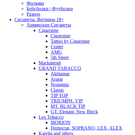
Фильмы
Бейсболки / Футболки
Разное
Сигареты. Витрина 18+
Армянские Сигареты
Cigaronne
Cigaronne
Tattoo by Cigaronne
Center
AMG
5th Street
Mackintosh
GRAND TABACCO
Akhtamar
Ararat
Nostalgia
Classic
TIP TOP
TRIUMPH. VIP
MT. BLACK TIP
GT. Elegant. New Bleck
Lex Tobacco
MORION
Democrat, SOPRANO, LEX, ALEX
Karelia and others