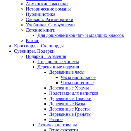
Армянские классики
Исторические романы
Публицистика
Словари. Разговорники
Учебники. Самоучители
Детские книги
Для дошкольников<br> и младших классов
Разное
Кроссворды. Сканворды
Сувениры. Подарки
Подарки – Армения
Подарочные монеты
Деревянные изделия
Деревянные часы
Часы настольные
Часы настенные
Деревянные Храмы
Подставки для напитков
Деревянные Тарелки
Деревянные Вазы
Деревянные Кресты
Деревянные Гранаты
Разное
Этнические товары
Этно скатерти