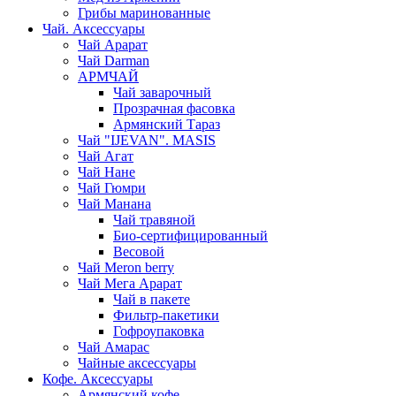
Грибы маринованные
Чай. Аксессуары
Чай Арарат
Чай Darman
АРМЧАЙ
Чай заварочный
Прозрачная фасовка
Армянский Тараз
Чай "IJEVAN". MASIS
Чай Агат
Чай Нане
Чай Гюмри
Чай Манана
Чай травяной
Био-сертифицированный
Весовой
Чай Meron berry
Чай Мега Арарат
Чай в пакете
Фильтр-пакетики
Гофроупаковка
Чай Амарас
Чайные аксессуары
Кофе. Аксессуары
Армянский кофе