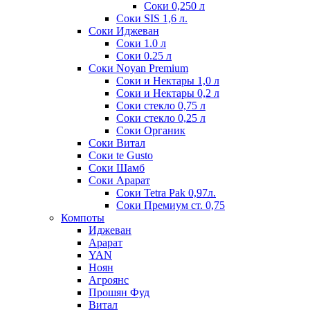
Соки 0,250 л
Соки SIS 1,6 л.
Соки Иджеван
Соки 1.0 л
Соки 0.25 л
Соки Noyan Premium
Соки и Нектары 1,0 л
Соки и Нектары 0,2 л
Соки стекло 0,75 л
Соки стекло 0,25 л
Соки Органик
Соки Витал
Соки te Gusto
Соки Шамб
Соки Арарат
Соки Tetra Pak 0,97л.
Соки Премиум ст. 0,75
Компоты
Иджеван
Арарат
YAN
Ноян
Агроянс
Прошян Фуд
Витал