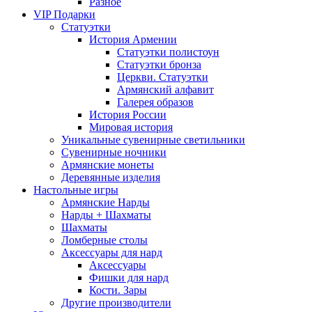
Разное
VIP Подарки
Статуэтки
История Армении
Статуэтки полистоун
Статуэтки бронза
Церкви. Статуэтки
Армянский алфавит
Галерея образов
История России
Мировая история
Уникальные сувенирные светильники
Сувенирные ночники
Армянские монеты
Деревянные изделия
Настольные игры
Армянские Нарды
Нарды + Шахматы
Шахматы
Ломберные столы
Аксессуары для нард
Аксессуары
Фишки для нард
Кости. Зары
Другие производители