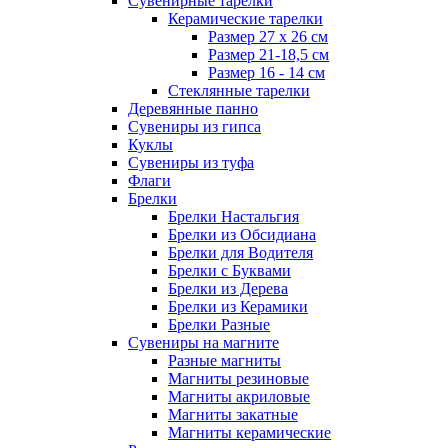
Сувенирные тарелки
Керамические тарелки
Размер 27 х 26 см
Размер 21-18,5 см
Размер 16 - 14 см
Стеклянные тарелки
Деревянные панно
Сувениры из гипса
Куклы
Сувениры из туфа
Флаги
Брелки
Брелки Настальгия
Брелки из Обсидиана
Брелки для Водителя
Брелки с Буквами
Брелки из Дерева
Брелки из Керамики
Брелки Разные
Сувениры на магните
Разные магниты
Магниты резиновые
Магниты акриловые
Магниты закатные
Магниты керамические