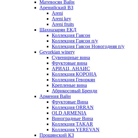
Матевосян Вайн
Аренийский ВЗ
Areni
Areni key
Areni fruits
Шахназарян ЕКД
Коллекция Гаясон
Коллекция Гаясон п/у
Коллекция Гаясон Новогодняя п/у
Gevorkian winery
Сувенирные вина
Фруктовые вина
АРИАЦ. АНАИС
Коллекция КОРОНА
Коллекция Геворкян
Крепленые вина
Абрикосовый Бренди
Армения Вайн
Фруктовые Вина
Коллекция ORRAN
OLD ARMENIA
Виноградные Вина
Коллекция TAKAR
Коллекция YEREVAN
Прошянский КЗ