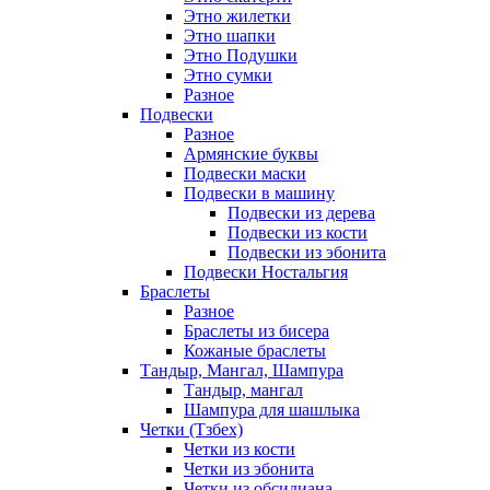
Этно жилетки
Этно шапки
Этно Подушки
Этно сумки
Разное
Подвески
Разное
Армянские буквы
Подвески маски
Подвески в машину
Подвески из дерева
Подвески из кости
Подвески из эбонита
Подвески Ностальгия
Браслеты
Разное
Браслеты из бисера
Кожаные браслеты
Тандыр, Мангал, Шампура
Тандыр, мангал
Шампура для шашлыка
Четки (Тзбех)
Четки из кости
Четки из эбонита
Четки из обсидиана