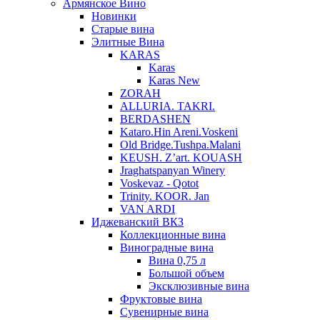
Армянское Вино
Новинки
Старые вина
Элитные Вина
KARAS
Karas
Karas New
ZORAH
ALLURIA. TAKRI.
BERDASHEN
Kataro.Hin Areni.Voskeni
Old Bridge.Tushpa.Malani
KEUSH. Z’art. KOUASH
Jraghatspanyan Winery
Voskevaz - Qotot
Trinity. KOOR. Jan
VAN ARDI
Иджеванский ВКЗ
Коллекционные вина
Виноградные вина
Вина 0,75 л
Большой объем
Эксклюзивные вина
Фруктовые вина
Cувенирные вина