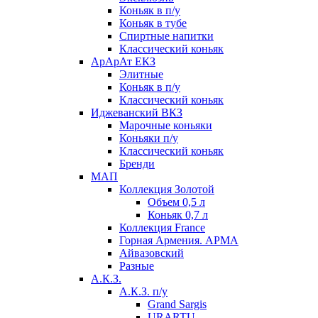
Коньяк в п/у
Коньяк в тубе
Спиртные напитки
Классический коньяк
АрАрАт ЕКЗ
Элитные
Коньяк в п/у
Классический коньяк
Иджеванский ВКЗ
Марочные коньяки
Коньяки п/у
Классический коньяк
Бренди
МАП
Коллекция Золотой
Объем 0,5 л
Коньяк 0,7 л
Коллекция France
Горная Армения. АРМА
Айвазовский
Разные
А.К.З.
А.К.З. п/у
Grand Sargis
URARTU