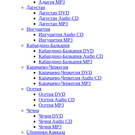
Адыгея MP3
Дагестан
Дагестан DVD
Дагестан Audio CD
Дагестан MP3
Ингушетия
Ингушетия Audio CD
Ингушетия MP3
Кабардино-Балкария
Кабардино-Балкария DVD
Кабардино-Балкария Audio CD
Кабардино-Балкария MP3
Карачаево-Черкесия
Карачаево-Черкесия DVD
Карачаево-Черкесия Audio CD
Карачаево-Черкесия MP3
Осетия
Осетия DVD
Осетия Audio CD
Осетия MP3
Чечня
Чечня DVD
Чечня Audio CD
Чечня MP3
Сборники Кавказа