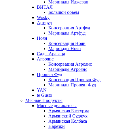
Маринады Иджеван
ВИТАЛ
Большой объем
Wosky
Артфуд
Консервация Артфуд
Маринады Артфуд
Ноян
Консервация Ноян
Маринады Ноян
Сады Арагаца
Агроянс
Консервация Агроянс
Маринады Агроянс
Прошян Фуд
Консервация Прошян Фуд
Маринады Прошян Фуд
YAN
te Gusto
Мясные Продукты
Мясные деликатесы
Армянская Бастурма
Армянский Суджух
Армянская Колбаса
Нарезки