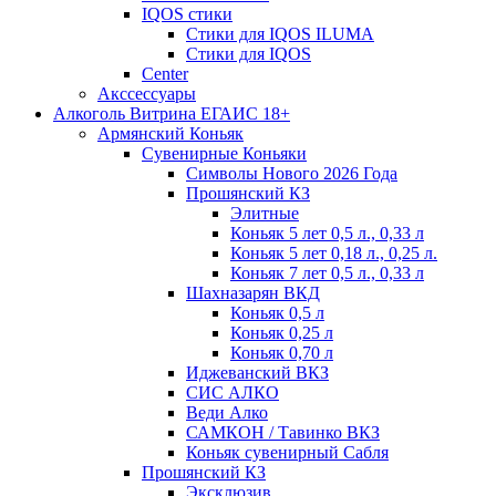
IQOS стики
Стики для IQOS ILUMA
Стики для IQOS
Сenter
Акссессуары
Алкоголь Витрина ЕГАИС 18+
Армянский Коньяк
Сувенирные Коньяки
Символы Нового 2026 Года
Прошянский КЗ
Элитные
Коньяк 5 лет 0,5 л., 0,33 л
Коньяк 5 лет 0,18 л., 0,25 л.
Коньяк 7 лет 0,5 л., 0,33 л
Шахназарян ВКД
Коньяк 0,5 л
Коньяк 0,25 л
Коньяк 0,70 л
Иджеванский ВКЗ
СИС АЛКО
Веди Алко
САМКОН / Тавинко ВКЗ
Коньяк сувенирный Сабля
Прошянский КЗ
Эксклюзив