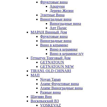
Фруктовые вина
Арцруни
Дерево Жизни
Элитные Вина
Виноградные вина
Виноградные вина
Арт Палас
МАРАН Винный Дом
Фруктовые вина
Виноградные вина
Вино в керамике
Вино в керамике
Вино в керамике п/у
Гетнатун Торговый Дом
GETNATOUN
GETNATOUN NEW
TIRANI. OLD CHINARI
МАП
Noyan Tapan
Arame Фруктовые вина
Arame Виноградные вина
Разные вина
Шаумян Вин
Воскевазский ВЗ
VOSKEVAZ