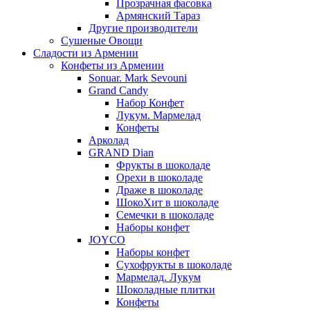
Прозрачная фасовка
Армянский Тараз
Другие производители
Сушеные Овощи
Сладости из Армении
Конфеты из Армении
Sonuar. Mark Sevouni
Grand Candy
Набор Конфет
Лукум. Мармелад
Конфеты
Арколад
GRAND Dian
Фрукты в шоколаде
Орехи в шоколаде
Драже в шоколаде
ШокоХит в шоколаде
Семечки в шоколаде
Наборы конфет
JOYCO
Наборы конфет
Сухофрукты в шоколаде
Мармелад. Лукум
Шоколадные плитки
Конфеты