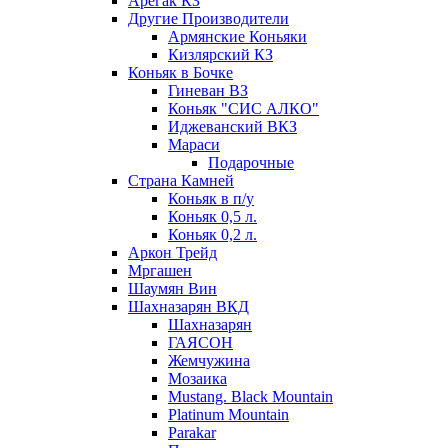
Арегак КЗ
Другие Производители
Армянские Коньяки
Кизлярский КЗ
Коньяк в Бочке
Гиневан ВЗ
Коньяк "СИС АЛКО"
Иджеванский ВКЗ
Мараси
Подарочные
Страна Камней
Коньяк в п/у
Коньяк 0,5 л.
Коньяк 0,2 л.
Аркон Трейд
Мргашен
Шаумян Вин
Шахназарян ВКД
Шахназарян
ГАЯСОН
Жемчужина
Мозаика
Mustang. Black Mountain
Platinum Mountain
Parakar