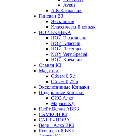
Avetis
А.К.З. классик
Гиневан ВЗ
Эксклюзив
Классический коньяк
НОЙ ЕКВВКА
НОЙ Эксклюзив
НОЙ Классик
НОЙ Легенды
NOY Very Speсial
НОЙ Кремлин
Оганян КЗ
Мадатовъ
Объем 0,5 л
Объем 0,75 л
Эксклюзивные Коньяки
Подарочные Коньяки
СИС Алко
Мараси КД
Грейт Велли АВКЗ
САМКОН КЗ
САЯТ - НОВА
Веди - Алко ВКЗ
Егвардский ВКЗ