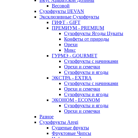
Вкус Араратской Долины
Весовой
Сухофрукты IJEVAN
Эксклюзивные Сухофрукты
ГИФТ - GIFT
ПРЕМИУМ - PREMIUM
Сухофрукты Ягоды Цукаты
Конфеты от природы
Орехи
Микс
ГУРМЭ - GOURMET
Сухофрукты с начинками
Орехи и семечки
Сухофрукты и ягоды
ЭКСТРА - EXTRA
Сухофрукты с начинками
Орехи и семечки
Сухофрукты и ягоды
ЭКОНОМ - ECONOM
Сухофрукты и ягоды
Орехи и семечки
Разное
Сухофрукты Aregi
Сушеные фрукты
Фруктовые Чипсы