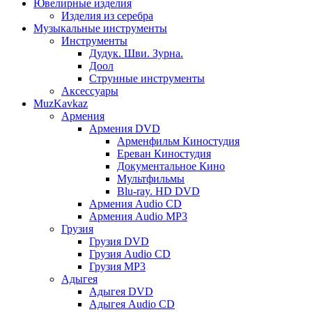
Ювелирные изделия
Изделия из серебра
Музыкальные инструменты
Инструменты
Дудук. Шви. Зурна.
Доол
Струнные инструменты
Аксессуары
MuzKavkaz
Армения
Армения DVD
Арменфильм Киностудия
Ереван Киностудия
Документальное Кино
Мультфильмы
Blu-ray. HD DVD
Армения Audio CD
Армения Audio MP3
Грузия
Грузия DVD
Грузия Audio CD
Грузия MP3
Адыгея
Адыгея DVD
Адыгея Audio CD