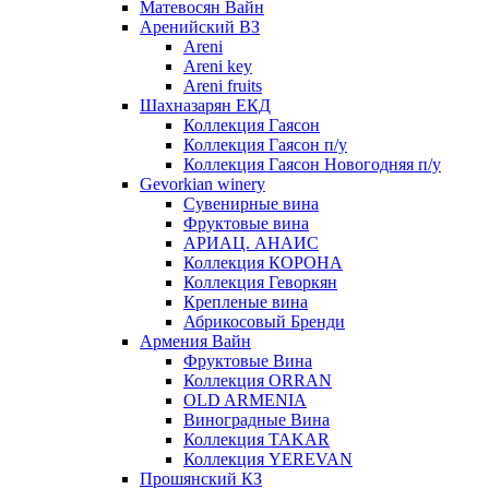
Матевосян Вайн
Аренийский ВЗ
Areni
Areni key
Areni fruits
Шахназарян ЕКД
Коллекция Гаясон
Коллекция Гаясон п/у
Коллекция Гаясон Новогодняя п/у
Gevorkian winery
Сувенирные вина
Фруктовые вина
АРИАЦ. АНАИС
Коллекция КОРОНА
Коллекция Геворкян
Крепленые вина
Абрикосовый Бренди
Армения Вайн
Фруктовые Вина
Коллекция ORRAN
OLD ARMENIA
Виноградные Вина
Коллекция TAKAR
Коллекция YEREVAN
Прошянский КЗ