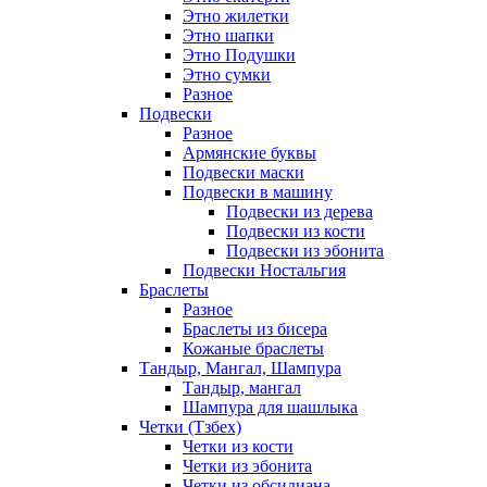
Этно жилетки
Этно шапки
Этно Подушки
Этно сумки
Разное
Подвески
Разное
Армянские буквы
Подвески маски
Подвески в машину
Подвески из дерева
Подвески из кости
Подвески из эбонита
Подвески Ностальгия
Браслеты
Разное
Браслеты из бисера
Кожаные браслеты
Тандыр, Мангал, Шампура
Тандыр, мангал
Шампура для шашлыка
Четки (Тзбех)
Четки из кости
Четки из эбонита
Четки из обсидиана