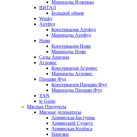
Маринады Иджеван
ВИТАЛ
Большой объем
Wosky
Артфуд
Консервация Артфуд
Маринады Артфуд
Ноян
Консервация Ноян
Маринады Ноян
Сады Арагаца
Агроянс
Консервация Агроянс
Маринады Агроянс
Прошян Фуд
Консервация Прошян Фуд
Маринады Прошян Фуд
YAN
te Gusto
Мясные Продукты
Мясные деликатесы
Армянская Бастурма
Армянский Суджух
Армянская Колбаса
Нарезки