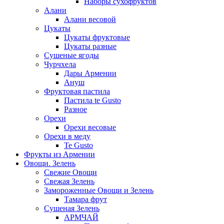
Наборы сухофруктов
Алани
Алани весовой
Цукаты
Цукаты фруктовые
Цукаты разные
Сушеные ягоды
Чурчхела
Дары Армении
Ануш
Фруктовая пастила
Пастила te Gusto
Разное
Орехи
Орехи весовые
Орехи в меду
Te Gusto
Фрукты из Армении
Овощи. Зелень
Свежие Овощи
Свежая Зелень
Замороженные Овощи и Зелень
Тамара фрут
Сушеная Зелень
АРМЧАЙ