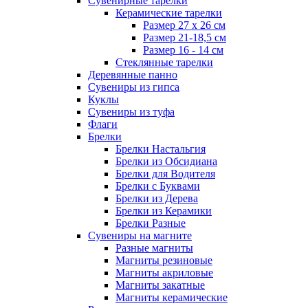
Сувенирные тарелки
Керамические тарелки
Размер 27 х 26 см
Размер 21-18,5 см
Размер 16 - 14 см
Стеклянные тарелки
Деревянные панно
Сувениры из гипса
Куклы
Сувениры из туфа
Флаги
Брелки
Брелки Настальгия
Брелки из Обсидиана
Брелки для Водителя
Брелки с Буквами
Брелки из Дерева
Брелки из Керамики
Брелки Разные
Сувениры на магните
Разные магниты
Магниты резиновые
Магниты акриловые
Магниты закатные
Магниты керамические