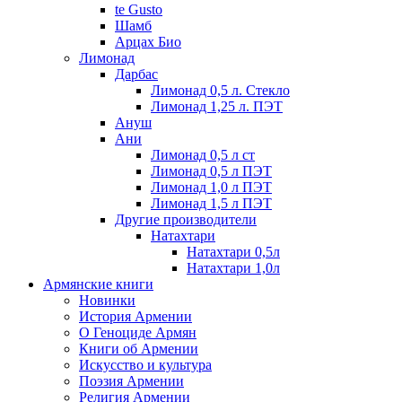
te Gusto
Шамб
Арцах Био
Лимонад
Дарбас
Лимонад 0,5 л. Стекло
Лимонад 1,25 л. ПЭТ
Ануш
Ани
Лимонад 0,5 л ст
Лимонад 0,5 л ПЭТ
Лимонад 1,0 л ПЭТ
Лимонад 1,5 л ПЭТ
Другие производители
Натахтари
Натахтари 0,5л
Натахтари 1,0л
Армянские книги
Новинки
История Армении
О Геноциде Армян
Книги об Армении
Иcкусство и культура
Поэзия Армении
Религия Армении