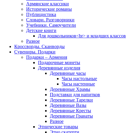
Армянские классики
Исторические романы
Публицистика
Словари. Разговорники
Учебники. Самоучители
Детские книги
Для дошкольников<br> и младших классов
Разное
Кроссворды. Сканворды
Сувениры. Подарки
Подарки – Армения
Подарочные монеты
Деревянные изделия
Деревянные часы
Часы настольные
Часы настенные
Деревянные Храмы
Подставки для напитков
Деревянные Тарелки
Деревянные Вазы
Деревянные Кресты
Деревянные Гранаты
Разное
Этнические товары
Этно скатерти