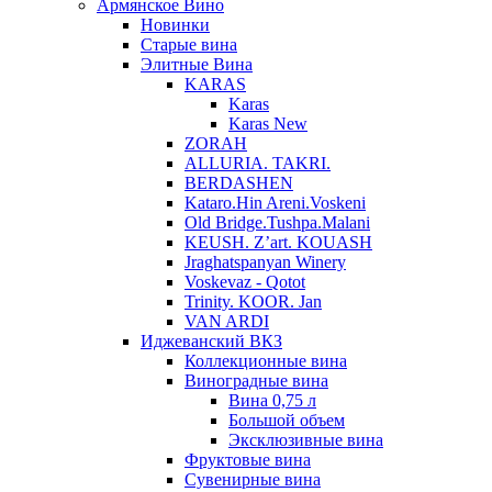
Армянское Вино
Новинки
Старые вина
Элитные Вина
KARAS
Karas
Karas New
ZORAH
ALLURIA. TAKRI.
BERDASHEN
Kataro.Hin Areni.Voskeni
Old Bridge.Tushpa.Malani
KEUSH. Z’art. KOUASH
Jraghatspanyan Winery
Voskevaz - Qotot
Trinity. KOOR. Jan
VAN ARDI
Иджеванский ВКЗ
Коллекционные вина
Виноградные вина
Вина 0,75 л
Большой объем
Эксклюзивные вина
Фруктовые вина
Cувенирные вина