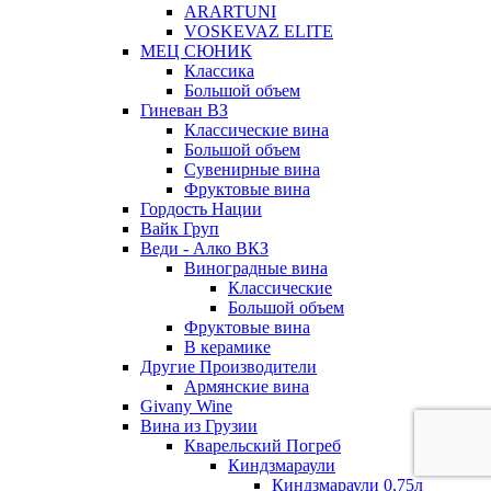
ARARTUNI
VOSKEVAZ ELITE
МЕЦ СЮНИК
Классика
Большой объем
Гиневан ВЗ
Классические вина
Большой объем
Сувенирные вина
Фруктовые вина
Гордость Нации
Вайк Груп
Веди - Алко ВКЗ
Виноградные вина
Классические
Большой объем
Фруктовые вина
В керамике
Другие Производители
Армянские вина
Givany Wine
Вина из Грузии
Кварельский Погреб
Киндзмараули
Киндзмараули 0,75л