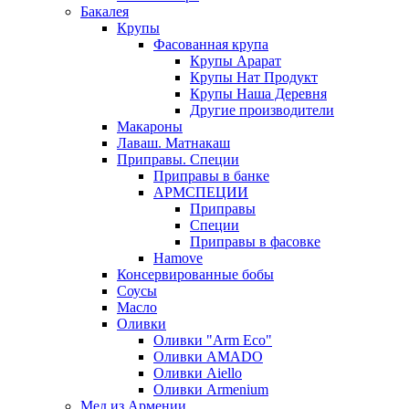
Бакалея
Крупы
Фасованная крупа
Крупы Арарат
Крупы Нат Продукт
Крупы Наша Деревня
Другие производители
Макароны
Лаваш. Матнакаш
Приправы. Специи
Приправы в банке
АРМСПЕЦИИ
Приправы
Специи
Приправы в фасовке
Hamove
Консервированные бобы
Соусы
Масло
Оливки
Оливки "Arm Eco"
Оливки AMADO
Оливки Aiello
Оливки Armenium
Мед из Армении