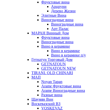
Фруктовые вина
Арцруни
Дерево Жизни
Элитные Вина
Виноградные вина
Виноградные вина
Арт Палас
МАРАН Винный Дом
Фруктовые вина
Виноградные вина
Вино в керамике
Вино в керамике
Вино в керамике п/у
Гетнатун Торговый Дом
GETNATOUN
GETNATOUN NEW
TIRANI. OLD CHINARI
МАП
Noyan Tapan
Arame Фруктовые вина
Arame Виноградные вина
Разные вина
Шаумян Вин
Воскевазский ВЗ
VOSKEVAZ