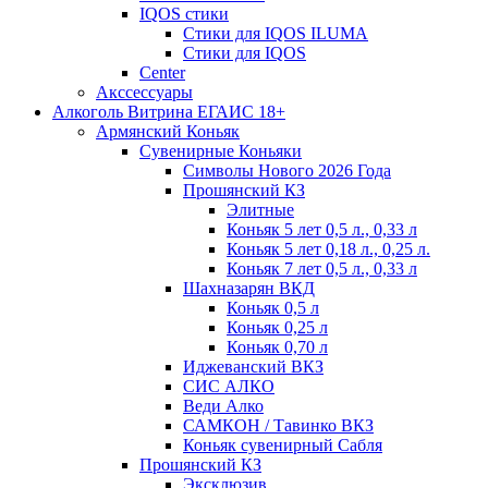
IQOS стики
Стики для IQOS ILUMA
Стики для IQOS
Сenter
Акссессуары
Алкоголь Витрина ЕГАИС 18+
Армянский Коньяк
Сувенирные Коньяки
Символы Нового 2026 Года
Прошянский КЗ
Элитные
Коньяк 5 лет 0,5 л., 0,33 л
Коньяк 5 лет 0,18 л., 0,25 л.
Коньяк 7 лет 0,5 л., 0,33 л
Шахназарян ВКД
Коньяк 0,5 л
Коньяк 0,25 л
Коньяк 0,70 л
Иджеванский ВКЗ
СИС АЛКО
Веди Алко
САМКОН / Тавинко ВКЗ
Коньяк сувенирный Сабля
Прошянский КЗ
Эксклюзив