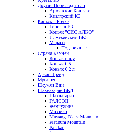
Арегак КЗ
Другие Производители
Армянские Коньяки
Кизлярский КЗ
Коньяк в Бочке
Гиневан ВЗ
Коньяк "СИС АЛКО"
Иджеванский ВКЗ
Мараси
Подарочные
Страна Камней
Коньяк в п/у
Коньяк 0,5 л.
Коньяк 0,2 л.
Аркон Трейд
Мргашен
Шаумян Вин
Шахназарян ВКД
Шахназарян
ГАЯСОН
Жемчужина
Мозаика
Mustang. Black Mountain
Platinum Mountain
Parakar