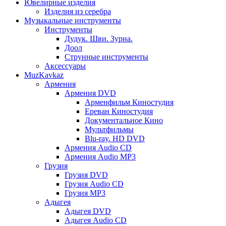
Ювелирные изделия
Изделия из серебра
Музыкальные инструменты
Инструменты
Дудук. Шви. Зурна.
Доол
Струнные инструменты
Аксессуары
MuzKavkaz
Армения
Армения DVD
Арменфильм Киностудия
Ереван Киностудия
Документальное Кино
Мультфильмы
Blu-ray. HD DVD
Армения Audio CD
Армения Audio MP3
Грузия
Грузия DVD
Грузия Audio CD
Грузия MP3
Адыгея
Адыгея DVD
Адыгея Audio CD