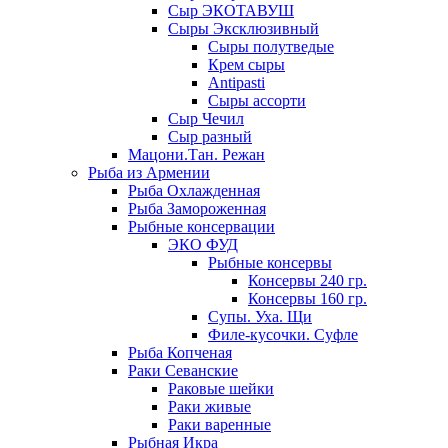
Сыр ЭКОТАВУШ
Сыры Эксклюзивный
Сыры полутведые
Крем сыры
Antipasti
Сыры ассорти
Сыр Чечил
Сыр разный
Мацони.Тан. Режан
Рыба из Армении
Рыба Охлажденная
Рыба Замороженная
Рыбные консервации
ЭКО ФУД
Рыбные консервы
Консервы 240 гр.
Консервы 160 гр.
Супы. Уха. Щи
Филе-кусочки. Суфле
Рыба Копченая
Раки Севанские
Раковые шейки
Раки живые
Раки варенные
Рыбная Икра