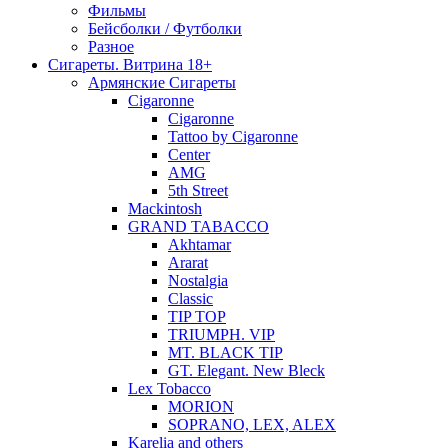
Фильмы
Бейсболки / Футболки
Разное
Сигареты. Витрина 18+
Армянские Сигареты
Cigaronne
Cigaronne
Tattoo by Cigaronne
Center
AMG
5th Street
Mackintosh
GRAND TABACCO
Akhtamar
Ararat
Nostalgia
Classic
TIP TOP
TRIUMPH. VIP
MT. BLACK TIP
GT. Elegant. New Bleck
Lex Tobacco
MORION
SOPRANO, LEX, ALEX
Karelia and others