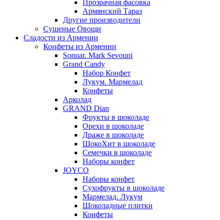
Прозрачная фасовка
Армянский Тараз
Другие производители
Сушеные Овощи
Сладости из Армении
Конфеты из Армении
Sonuar. Mark Sevouni
Grand Candy
Набор Конфет
Лукум. Мармелад
Конфеты
Арколад
GRAND Dian
Фрукты в шоколаде
Орехи в шоколаде
Драже в шоколаде
ШокоХит в шоколаде
Семечки в шоколаде
Наборы конфет
JOYCO
Наборы конфет
Сухофрукты в шоколаде
Мармелад. Лукум
Шоколадные плитки
Конфеты