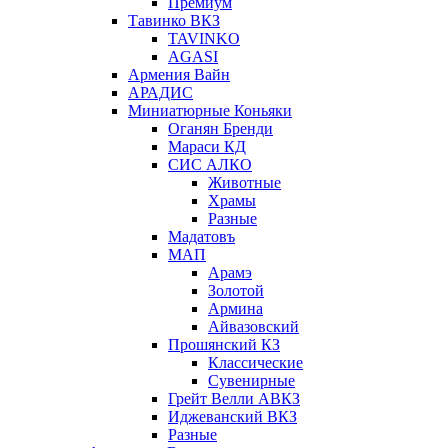
Премиум
Тавинко ВКЗ
TAVINKO
AGASI
Армения Вайн
АРАДИС
Миниатюрные Коньяки
Оганян Бренди
Мараси КД
СИС АЛКО
Животные
Храмы
Разные
Мадатовъ
МАП
Арамэ
Золотой
Армина
Айвазовский
Прошянский КЗ
Классические
Сувенирные
Грейт Велли АВКЗ
Иджеванский ВКЗ
Разные