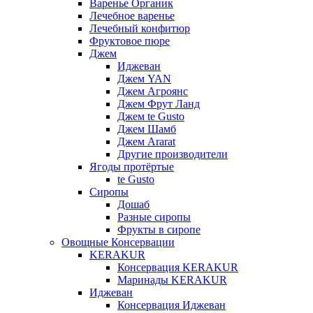
Варенье Органик
Лечебное варенье
Лечебный конфитюр
Фруктовое пюре
Джем
Иджеван
Джем YAN
Джем Агроянс
Джем Фрут Ланд
Джем te Gusto
Джем Шамб
Джем Ararat
Другие производители
Ягоды протёртые
te Gusto
Сиропы
Дошаб
Разные сиропы
Фрукты в сиропе
Овощные Консервации
KERAKUR
Консервация KERAKUR
Маринады KERAKUR
Иджеван
Консервация Иджеван