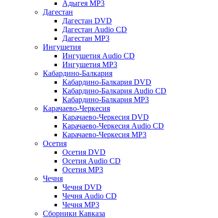
Адыгея MP3
Дагестан
Дагестан DVD
Дагестан Audio CD
Дагестан MP3
Ингушетия
Ингушетия Audio CD
Ингушетия MP3
Кабардино-Балкария
Кабардино-Балкария DVD
Кабардино-Балкария Audio CD
Кабардино-Балкария MP3
Карачаево-Черкесия
Карачаево-Черкесия DVD
Карачаево-Черкесия Audio CD
Карачаево-Черкесия MP3
Осетия
Осетия DVD
Осетия Audio CD
Осетия MP3
Чечня
Чечня DVD
Чечня Audio CD
Чечня MP3
Сборники Кавказа