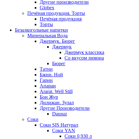
Другие производители
Globex
Печёная продукция. Торты
Печёная продукция
Торты
Безалкогольные напитки
Минеральная Вода
Джермук. Бюрег
Джермук
Джермук классика
Со вкусом лимона
Бюрег
Татни
Бжни. Ной
Гарни
Апаран
Ararat. Well Still
Бон Жур
Дилижан. Зулал
Другие Производители
Dausuz
Соки
Соки SIS Натурал
Соки YAN
Соки 0,930 л