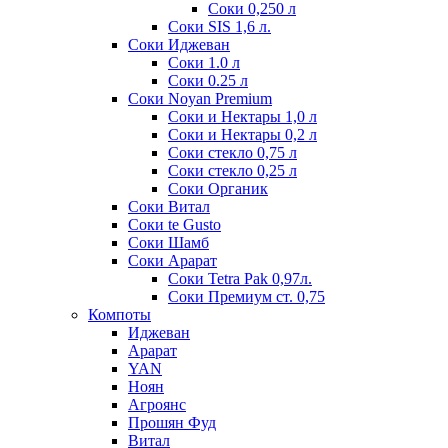
Соки 0,250 л
Соки SIS 1,6 л.
Соки Иджеван
Соки 1.0 л
Соки 0.25 л
Соки Noyan Premium
Соки и Нектары 1,0 л
Соки и Нектары 0,2 л
Соки стекло 0,75 л
Соки стекло 0,25 л
Соки Органик
Соки Витал
Соки te Gusto
Соки Шамб
Соки Арарат
Соки Tetra Pak 0,97л.
Соки Премиум ст. 0,75
Компоты
Иджеван
Арарат
YAN
Ноян
Агроянс
Прошян Фуд
Витал