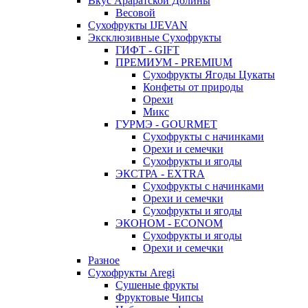
Вкус Араратской Долины
Весовой
Сухофрукты IJEVAN
Эксклюзивные Сухофрукты
ГИФТ - GIFT
ПРЕМИУМ - PREMIUM
Сухофрукты Ягоды Цукаты
Конфеты от природы
Орехи
Микс
ГУРМЭ - GOURMET
Сухофрукты с начинками
Орехи и семечки
Сухофрукты и ягоды
ЭКСТРА - EXTRA
Сухофрукты с начинками
Орехи и семечки
Сухофрукты и ягоды
ЭКОНОМ - ECONOM
Сухофрукты и ягоды
Орехи и семечки
Разное
Сухофрукты Aregi
Сушеные фрукты
Фруктовые Чипсы