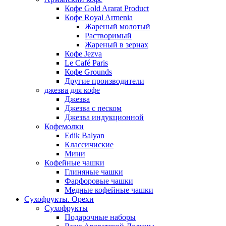
Кофе Gold Ararat Product
Кофе Royal Armenia
Жареный молотый
Растворимый
Жареный в зернах
Кофе Jezva
Le Café Paris
Кофе Grounds
Другие производители
джезва для кофе
Джезва
Джезва с песком
Джезва индукционной
Кофемолки
Edik Balyan
Классичиские
Мини
Кофейные чашки
Глиняные чашки
Фарфоровые чашки
Медные кофейные чашки
Сухофрукты. Орехи
Сухофрукты
Подарочные наборы