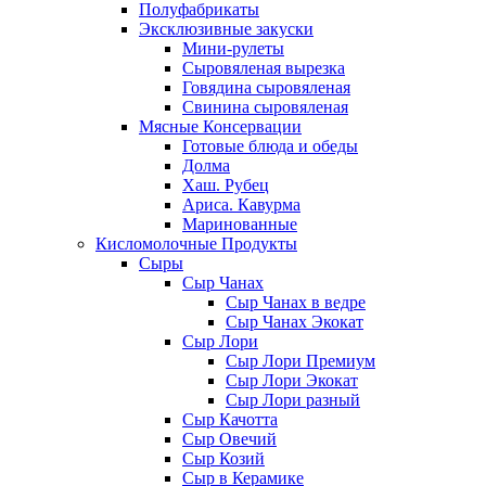
Полуфабрикаты
Эксклюзивные закуски
Мини-рулеты
Сыровяленая вырезка
Говядина сыровяленая
Свинина сыровяленая
Мясные Консервации
Готовые блюда и обеды
Долма
Хаш. Рубец
Ариса. Кавурма
Маринованные
Кисломолочные Продукты
Сыры
Сыр Чанах
Сыр Чанах в ведре
Сыр Чанах Экокат
Сыр Лори
Сыр Лори Премиум
Сыр Лори Экокат
Сыр Лори разный
Сыр Качотта
Сыр Овечий
Сыр Козий
Сыр в Керамике