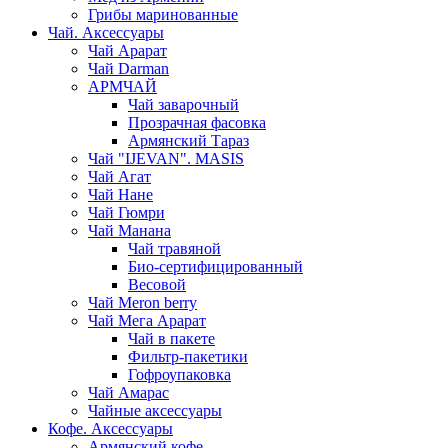
Грибы маринованные
Чай. Аксессуары
Чай Арарат
Чай Darman
АРМЧАЙ
Чай заварочный
Прозрачная фасовка
Армянский Тараз
Чай "IJEVAN". MASIS
Чай Агат
Чай Нане
Чай Гюмри
Чай Манана
Чай травяной
Био-сертифицированный
Весовой
Чай Meron berry
Чай Мега Арарат
Чай в пакете
Фильтр-пакетики
Гофроупаковка
Чай Амарас
Чайные аксессуары
Кофе. Аксессуары
Армянский кофе