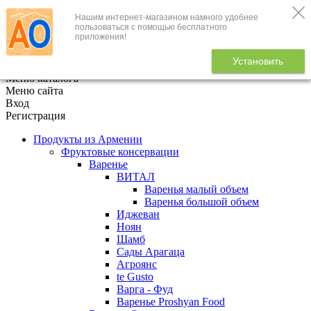
Нашим интернет-магазином намного удобнее
+7 (495) 646-888-1
пользоваться с помощью бесплатного
приложения!
В корзине
0
товаров
Установить
x
Меню каталога
Меню сайта
Вход
Регистрация
Продукты из Армении
Фруктовые консервации
Варенье
ВИТАЛ
Варенья малый объем
Варенья большой объем
Иджеван
Ноян
Шамб
Сады Арагаца
Агроянс
te Gusto
Варга - Фуд
Варенье Proshyan Food