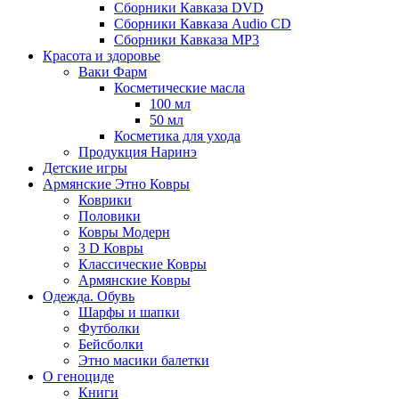
Сборники Кавказа DVD
Сборники Кавказа Audio CD
Сборники Кавказа MP3
Красота и здоровье
Ваки Фарм
Косметические масла
100 мл
50 мл
Косметика для ухода
Продукция Наринэ
Детские игры
Армянские Этно Ковры
Коврики
Половики
Ковры Модерн
3 D Ковры
Классические Ковры
Армянские Ковры
Одежда. Обувь
Шарфы и шапки
Футболки
Бейсболки
Этно масики балетки
О геноциде
Книги