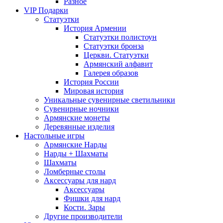
Разное
VIP Подарки
Статуэтки
История Армении
Статуэтки полистоун
Статуэтки бронза
Церкви. Статуэтки
Армянский алфавит
Галерея образов
История России
Мировая история
Уникальные сувенирные светильники
Сувенирные ночники
Армянские монеты
Деревянные изделия
Настольные игры
Армянские Нарды
Нарды + Шахматы
Шахматы
Ломберные столы
Аксессуары для нард
Аксессуары
Фишки для нард
Кости. Зары
Другие производители