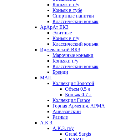
Коньяк в п/у
Коньяк в тубе
Спиртные напитки
Классический коньяк
АрАрАт ЕКЗ
Элитные
Коньяк в п/у
Классический коньяк
Иджеванский ВКЗ
Марочные коньяки
Коньяки п/у
Классический коньяк
Бренди
МАП
Коллекция Золотой
Объем 0,5 л
Коньяк 0,7 л
Коллекция France
Горная Армения. АРМА
Айвазовский
Разные
А.К.З.
А.К.З. п/у
Grand Sargis
URARTU