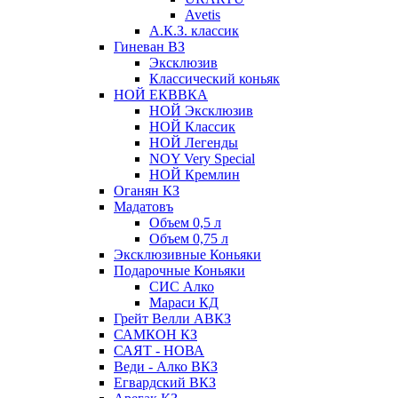
Avetis
А.К.З. классик
Гиневан ВЗ
Эксклюзив
Классический коньяк
НОЙ ЕКВВКА
НОЙ Эксклюзив
НОЙ Классик
НОЙ Легенды
NOY Very Speсial
НОЙ Кремлин
Оганян КЗ
Мадатовъ
Объем 0,5 л
Объем 0,75 л
Эксклюзивные Коньяки
Подарочные Коньяки
СИС Алко
Мараси КД
Грейт Велли АВКЗ
САМКОН КЗ
САЯТ - НОВА
Веди - Алко ВКЗ
Егвардский ВКЗ