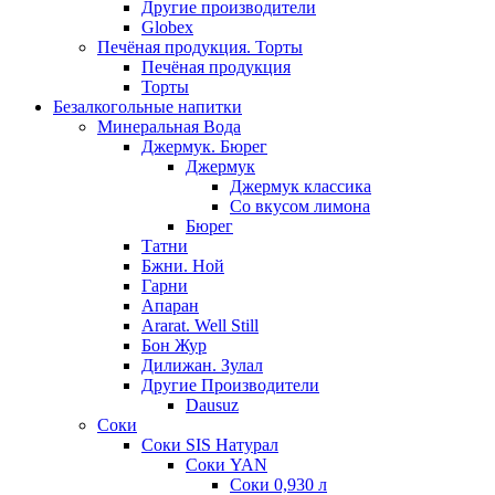
Другие производители
Globex
Печёная продукция. Торты
Печёная продукция
Торты
Безалкогольные напитки
Минеральная Вода
Джермук. Бюрег
Джермук
Джермук классика
Со вкусом лимона
Бюрег
Татни
Бжни. Ной
Гарни
Апаран
Ararat. Well Still
Бон Жур
Дилижан. Зулал
Другие Производители
Dausuz
Соки
Соки SIS Натурал
Соки YAN
Соки 0,930 л