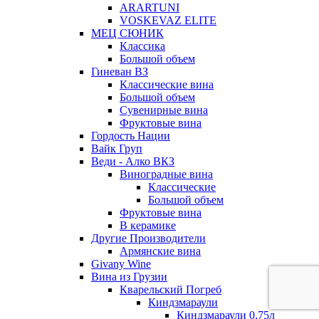
ARARTUNI
VOSKEVAZ ELITE
МЕЦ СЮНИК
Классика
Большой объем
Гиневан ВЗ
Классические вина
Большой объем
Сувенирные вина
Фруктовые вина
Гордость Нации
Вайк Груп
Веди - Алко ВКЗ
Виноградные вина
Классические
Большой объем
Фруктовые вина
В керамике
Другие Производители
Армянские вина
Givany Wine
Вина из Грузии
Кварельский Погреб
Киндзмараули
Киндзмараули 0,75л