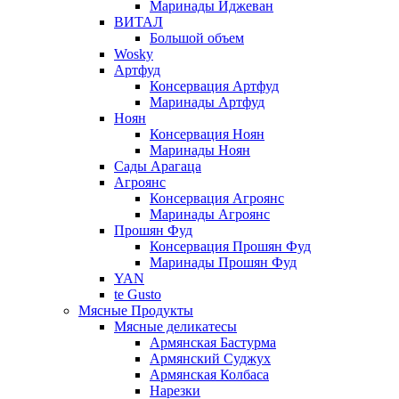
Маринады Иджеван
ВИТАЛ
Большой объем
Wosky
Артфуд
Консервация Артфуд
Маринады Артфуд
Ноян
Консервация Ноян
Маринады Ноян
Сады Арагаца
Агроянс
Консервация Агроянс
Маринады Агроянс
Прошян Фуд
Консервация Прошян Фуд
Маринады Прошян Фуд
YAN
te Gusto
Мясные Продукты
Мясные деликатесы
Армянская Бастурма
Армянский Суджух
Армянская Колбаса
Нарезки