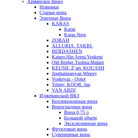
Армянское Вино
Новинки
Старые вина
Элитные Вина
KARAS
Karas
Karas New
ZORAH
ALLURIA. TAKRI.
BERDASHEN
Kataro.Hin Areni.Voskeni
Old Bridge.Tushpa.Malani
KEUSH. Z’art. KOUASH
Jraghatspanyan Winery
Voskevaz - Qotot
Trinity. KOOR. Jan
VAN ARDI
Иджеванский ВКЗ
Коллекционные вина
Виноградные вина
Вина 0,75 л
Большой объем
Эксклюзивные вина
Фруктовые вина
Cувенирные вина