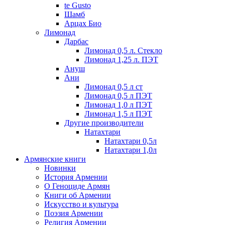
te Gusto
Шамб
Арцах Био
Лимонад
Дарбас
Лимонад 0,5 л. Стекло
Лимонад 1,25 л. ПЭТ
Ануш
Ани
Лимонад 0,5 л ст
Лимонад 0,5 л ПЭТ
Лимонад 1,0 л ПЭТ
Лимонад 1,5 л ПЭТ
Другие производители
Натахтари
Натахтари 0,5л
Натахтари 1,0л
Армянские книги
Новинки
История Армении
О Геноциде Армян
Книги об Армении
Иcкусство и культура
Поэзия Армении
Религия Армении