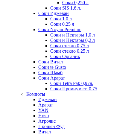
Соки 0,250 л
Соки SIS 1,6 л.
Соки Иджеван
Соки 1.0 л
Соки 0.25 л
Соки Noyan Premium
Соки и Нектары 1,0 л
Соки и Нектары 0,2 л
Соки стекло 0,75 л
Соки стекло 0,25 л
Соки Органик
Соки Витал
Соки te Gusto
Соки Шамб
Соки Арарат
Соки Tetra Pak 0,97л.
Соки Премиум ст. 0,75
Компоты
Иджеван
Арарат
YAN
Ноян
Агроянс
Прошян Фуд
Витал