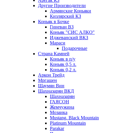
Арегак КЗ
Другие Производители
Армянские Коньяки
Кизлярский КЗ
Коньяк в Бочке
Гиневан ВЗ
Коньяк "СИС АЛКО"
Иджеванский ВКЗ
Мараси
Подарочные
Страна Камней
Коньяк в п/у
Коньяк 0,5 л.
Коньяк 0,2 л.
Аркон Трейд
Мргашен
Шаумян Вин
Шахназарян ВКД
Шахназарян
ГАЯСОН
Жемчужина
Мозаика
Mustang. Black Mountain
Platinum Mountain
Parakar