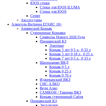
IQOS стики
Стики для IQOS ILUMA
Стики для IQOS
Сenter
Акссессуары
Алкоголь Витрина ЕГАИС 18+
Армянский Коньяк
Сувенирные Коньяки
Символы Нового 2026 Года
Прошянский КЗ
Элитные
Коньяк 5 лет 0,5 л., 0,33 л
Коньяк 5 лет 0,18 л., 0,25 л.
Коньяк 7 лет 0,5 л., 0,33 л
Шахназарян ВКД
Коньяк 0,5 л
Коньяк 0,25 л
Коньяк 0,70 л
Иджеванский ВКЗ
СИС АЛКО
Веди Алко
САМКОН / Тавинко ВКЗ
Коньяк сувенирный Сабля
Прошянский КЗ
Эксклюзив