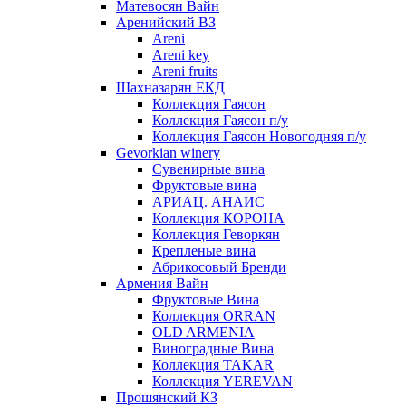
Матевосян Вайн
Аренийский ВЗ
Areni
Areni key
Areni fruits
Шахназарян ЕКД
Коллекция Гаясон
Коллекция Гаясон п/у
Коллекция Гаясон Новогодняя п/у
Gevorkian winery
Сувенирные вина
Фруктовые вина
АРИАЦ. АНАИС
Коллекция КОРОНА
Коллекция Геворкян
Крепленые вина
Абрикосовый Бренди
Армения Вайн
Фруктовые Вина
Коллекция ORRAN
OLD ARMENIA
Виноградные Вина
Коллекция TAKAR
Коллекция YEREVAN
Прошянский КЗ