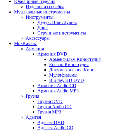
Ювелирные изделия
Изделия из серебра
Музыкальные инструменты
Инструменты
Дудук. Шви. Зурна.
Доол
Струнные инструменты
Аксессуары
MuzKavkaz
Армения
Армения DVD
Арменфильм Киностудия
Ереван Киностудия
Документальное Кино
Мультфильмы
Blu-ray. HD DVD
Армения Audio CD
Армения Audio MP3
Грузия
Грузия DVD
Грузия Audio CD
Грузия MP3
Адыгея
Адыгея DVD
Адыгея Audio CD