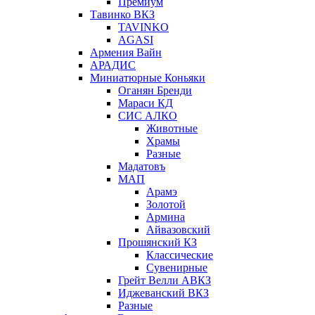
Премиум
Тавинко ВКЗ
TAVINKO
AGASI
Армения Вайн
АРАДИС
Миниатюрные Коньяки
Оганян Бренди
Мараси КД
СИС АЛКО
Животные
Храмы
Разные
Мадатовъ
МАП
Арамэ
Золотой
Армина
Айвазовский
Прошянский КЗ
Классические
Сувенирные
Грейт Велли АВКЗ
Иджеванский ВКЗ
Разные