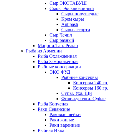
Сыр ЭКОТАВУШ
Сыры Эксклюзивный
Сыры полутведые
Крем сыры
Antipasti
Сыры ассорти
Сыр Чечил
Сыр разный
Мацони.Тан. Режан
Рыба из Армении
Рыба Охлажденная
Рыба Замороженная
Рыбные консервации
ЭКО ФУД
Рыбные консервы
Консервы 240 гр.
Консервы 160 гр.
Супы. Уха. Щи
Филе-кусочки. Суфле
Рыба Копченая
Раки Севанские
Раковые шейки
Раки живые
Раки варенные
Рыбная Икра