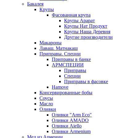
Бакалея
Крупы
Фасованная крупа
Крупы Арарат
Крупы Нат Продукт
Крупы Наша Деревня
Другие производители
Макароны
Лаваш. Матнакаш
Приправы. Специи
Приправы в банке
АРМСПЕЦИИ
Приправы
Специи
Приправы в фасовке
Hamove
Консервированные бобы
Соусы
Масло
Оливки
Оливки "Arm Eco"
Оливки AMADO
Оливки Aiello
Оливки Armenium
Мед из Армении