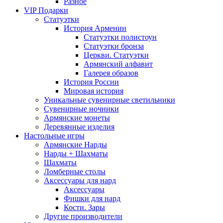
Разное
VIP Подарки
Статуэтки
История Армении
Статуэтки полистоун
Статуэтки бронза
Церкви. Статуэтки
Армянский алфавит
Галерея образов
История России
Мировая история
Уникальные сувенирные светильники
Сувенирные ночники
Армянские монеты
Деревянные изделия
Настольные игры
Армянские Нарды
Нарды + Шахматы
Шахматы
Ломберные столы
Аксессуары для нард
Аксессуары
Фишки для нард
Кости. Зары
Другие производители