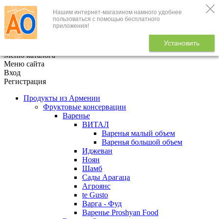
Нашим интернет-магазином намного удобнее
+7 (495) 646-888-1
пользоваться с помощью бесплатного
приложения!
В корзине
0
товаров
Установить
x
Меню каталога
Меню сайта
Вход
Регистрация
Продукты из Армении
Фруктовые консервации
Варенье
ВИТАЛ
Варенья малый объем
Варенья большой объем
Иджеван
Ноян
Шамб
Сады Арагаца
Агроянс
te Gusto
Варга - Фуд
Варенье Proshyan Food