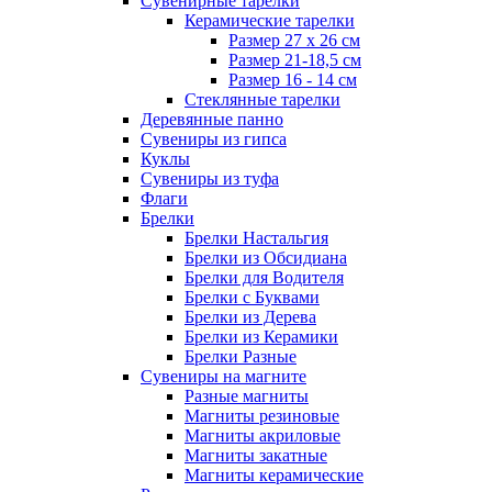
Сувенирные тарелки
Керамические тарелки
Размер 27 х 26 см
Размер 21-18,5 см
Размер 16 - 14 см
Стеклянные тарелки
Деревянные панно
Сувениры из гипса
Куклы
Сувениры из туфа
Флаги
Брелки
Брелки Настальгия
Брелки из Обсидиана
Брелки для Водителя
Брелки с Буквами
Брелки из Дерева
Брелки из Керамики
Брелки Разные
Сувениры на магните
Разные магниты
Магниты резиновые
Магниты акриловые
Магниты закатные
Магниты керамические