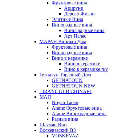
Фруктовые вина
Арцруни
Дерево Жизни
Элитные Вина
Виноградные вина
Виноградные вина
Арт Палас
МАРАН Винный Дом
Фруктовые вина
Виноградные вина
Вино в керамике
Вино в керамике
Вино в керамике п/у
Гетнатун Торговый Дом
GETNATOUN
GETNATOUN NEW
TIRANI. OLD CHINARI
МАП
Noyan Tapan
Arame Фруктовые вина
Arame Виноградные вина
Разные вина
Шаумян Вин
Воскевазский ВЗ
VOSKEVAZ