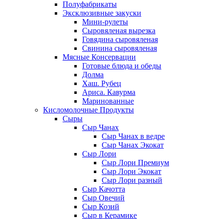
Полуфабрикаты
Эксклюзивные закуски
Мини-рулеты
Сыровяленая вырезка
Говядина сыровяленая
Свинина сыровяленая
Мясные Консервации
Готовые блюда и обеды
Долма
Хаш. Рубец
Ариса. Кавурма
Маринованные
Кисломолочные Продукты
Сыры
Сыр Чанах
Сыр Чанах в ведре
Сыр Чанах Экокат
Сыр Лори
Сыр Лори Премиум
Сыр Лори Экокат
Сыр Лори разный
Сыр Качотта
Сыр Овечий
Сыр Козий
Сыр в Керамике