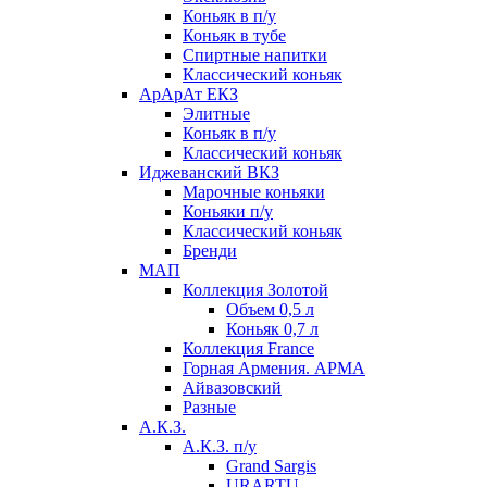
Коньяк в п/у
Коньяк в тубе
Спиртные напитки
Классический коньяк
АрАрАт ЕКЗ
Элитные
Коньяк в п/у
Классический коньяк
Иджеванский ВКЗ
Марочные коньяки
Коньяки п/у
Классический коньяк
Бренди
МАП
Коллекция Золотой
Объем 0,5 л
Коньяк 0,7 л
Коллекция France
Горная Армения. АРМА
Айвазовский
Разные
А.К.З.
А.К.З. п/у
Grand Sargis
URARTU