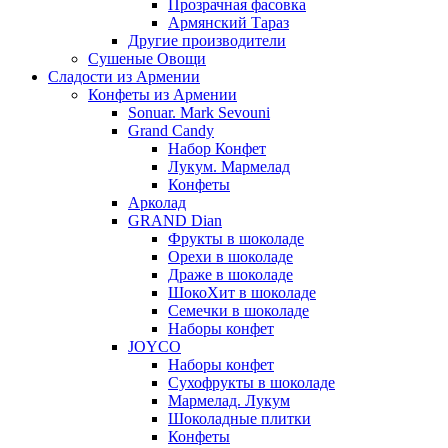
Прозрачная фасовка
Армянский Тараз
Другие производители
Сушеные Овощи
Сладости из Армении
Конфеты из Армении
Sonuar. Mark Sevouni
Grand Candy
Набор Конфет
Лукум. Мармелад
Конфеты
Арколад
GRAND Dian
Фрукты в шоколаде
Орехи в шоколаде
Драже в шоколаде
ШокоХит в шоколаде
Семечки в шоколаде
Наборы конфет
JOYCO
Наборы конфет
Сухофрукты в шоколаде
Мармелад. Лукум
Шоколадные плитки
Конфеты