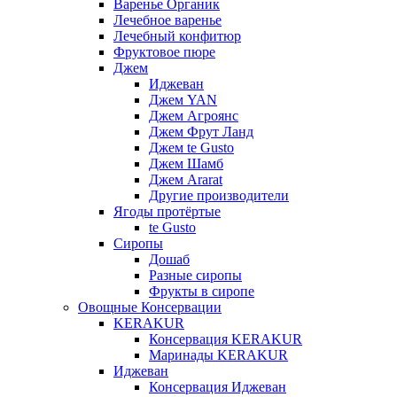
Варенье Органик
Лечебное варенье
Лечебный конфитюр
Фруктовое пюре
Джем
Иджеван
Джем YAN
Джем Агроянс
Джем Фрут Ланд
Джем te Gusto
Джем Шамб
Джем Ararat
Другие производители
Ягоды протёртые
te Gusto
Сиропы
Дошаб
Разные сиропы
Фрукты в сиропе
Овощные Консервации
KERAKUR
Консервация KERAKUR
Маринады KERAKUR
Иджеван
Консервация Иджеван