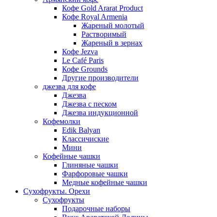
Кофе Gold Ararat Product
Кофе Royal Armenia
Жареный молотый
Растворимый
Жареный в зернах
Кофе Jezva
Le Café Paris
Кофе Grounds
Другие производители
джезва для кофе
Джезва
Джезва с песком
Джезва индукционной
Кофемолки
Edik Balyan
Классичиские
Мини
Кофейные чашки
Глиняные чашки
Фарфоровые чашки
Медные кофейные чашки
Сухофрукты. Орехи
Сухофрукты
Подарочные наборы