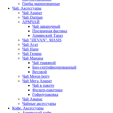
Грибы маринованные
Чай. Аксессуары
Чай Арарат
Чай Darman
АРМЧАЙ
Чай заварочный
Прозрачная фасовка
Армянский Тараз
Чай "IJEVAN". MASIS
Чай Агат
Чай Нане
Чай Гюмри
Чай Манана
Чай травяной
Био-сертифицированный
Весовой
Чай Meron berry
Чай Мега Арарат
Чай в пакете
Фильтр-пакетики
Гофроупаковка
Чай Амарас
Чайные аксессуары
Кофе. Аксессуары
Армянский кофе