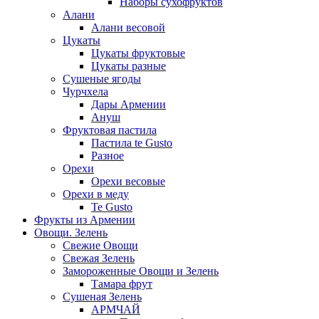
Наборы сухофруктов
Алани
Алани весовой
Цукаты
Цукаты фруктовые
Цукаты разные
Сушеные ягоды
Чурчхела
Дары Армении
Ануш
Фруктовая пастила
Пастила te Gusto
Разное
Орехи
Орехи весовые
Орехи в меду
Te Gusto
Фрукты из Армении
Овощи. Зелень
Свежие Овощи
Свежая Зелень
Замороженные Овощи и Зелень
Тамара фрут
Сушеная Зелень
АРМЧАЙ