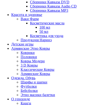
Сборники Кавказа DVD
Сборники Кавказа Audio CD
Сборники Кавказа MP3
Красота и здоровье
Ваки Фарм
Косметические масла
100 мл
50 мл
Косметика для ухода
Продукция Наринэ
Детские игры
Армянские Этно Ковры
Коврики
Половики
Ковры Модерн
3 D Ковры
Классические Ковры
Армянские Ковры
Одежда. Обувь
Шарфы и шапки
Футболки
Бейсболки
Этно масики балетки
О геноциде
Книги