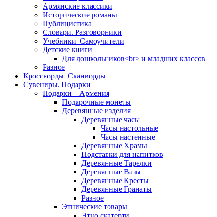
Армянские классики
Исторические романы
Публицистика
Словари. Разговорники
Учебники. Самоучители
Детские книги
Для дошкольников<br> и младших классов
Разное
Кроссворды. Сканворды
Сувениры. Подарки
Подарки – Армения
Подарочные монеты
Деревянные изделия
Деревянные часы
Часы настольные
Часы настенные
Деревянные Храмы
Подставки для напитков
Деревянные Тарелки
Деревянные Вазы
Деревянные Кресты
Деревянные Гранаты
Разное
Этнические товары
Этно скатерти