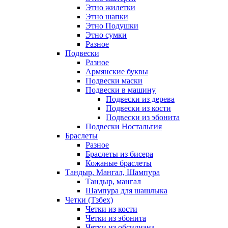
Этно жилетки
Этно шапки
Этно Подушки
Этно сумки
Разное
Подвески
Разное
Армянские буквы
Подвески маски
Подвески в машину
Подвески из дерева
Подвески из кости
Подвески из эбонита
Подвески Ностальгия
Браслеты
Разное
Браслеты из бисера
Кожаные браслеты
Тандыр, Мангал, Шампура
Тандыр, мангал
Шампура для шашлыка
Четки (Тзбех)
Четки из кости
Четки из эбонита
Четки из обсидиана