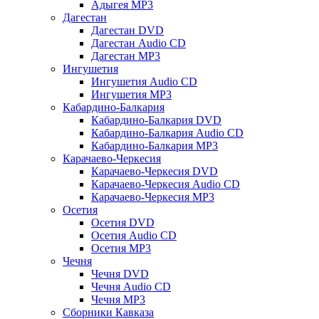
Адыгея MP3
Дагестан
Дагестан DVD
Дагестан Audio CD
Дагестан MP3
Ингушетия
Ингушетия Audio CD
Ингушетия MP3
Кабардино-Балкария
Кабардино-Балкария DVD
Кабардино-Балкария Audio CD
Кабардино-Балкария MP3
Карачаево-Черкесия
Карачаево-Черкесия DVD
Карачаево-Черкесия Audio CD
Карачаево-Черкесия MP3
Осетия
Осетия DVD
Осетия Audio CD
Осетия MP3
Чечня
Чечня DVD
Чечня Audio CD
Чечня MP3
Сборники Кавказа