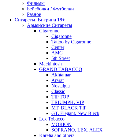
Фильмы
Бейсболки / Футболки
Разное
Сигареты. Витрина 18+
Армянские Сигареты
Cigaronne
Cigaronne
Tattoo by Cigaronne
Center
AMG
5th Street
Mackintosh
GRAND TABACCO
Akhtamar
Ararat
Nostalgia
Classic
TIP TOP
TRIUMPH. VIP
MT. BLACK TIP
GT. Elegant. New Bleck
Lex Tobacco
MORION
SOPRANO, LEX, ALEX
Karelia and others