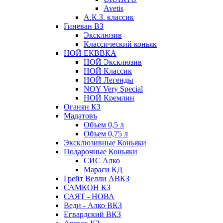
Avetis
А.К.З. классик
Гиневан ВЗ
Эксклюзив
Классический коньяк
НОЙ ЕКВВКА
НОЙ Эксклюзив
НОЙ Классик
НОЙ Легенды
NOY Very Speсial
НОЙ Кремлин
Оганян КЗ
Мадатовъ
Объем 0,5 л
Объем 0,75 л
Эксклюзивные Коньяки
Подарочные Коньяки
СИС Алко
Мараси КД
Грейт Велли АВКЗ
САМКОН КЗ
САЯТ - НОВА
Веди - Алко ВКЗ
Егвардский ВКЗ