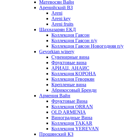
Матевосян Вайн
Аренийский ВЗ
Areni
Areni key
Areni fruits
Шахназарян ЕКД
Коллекция Гаясон
Коллекция Гаясон п/у
Коллекция Гаясон Новогодняя п/у
Gevorkian winery
Сувенирные вина
Фруктовые вина
АРИАЦ. АНАИС
Коллекция КОРОНА
Коллекция Геворкян
Крепленые вина
Абрикосовый Бренди
Армения Вайн
Фруктовые Вина
Коллекция ORRAN
OLD ARMENIA
Виноградные Вина
Коллекция TAKAR
Коллекция YEREVAN
Прошянский КЗ