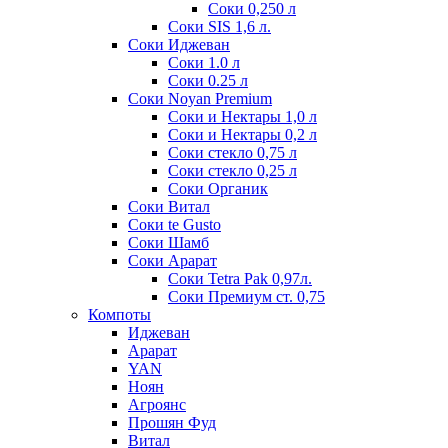
Соки 0,250 л
Соки SIS 1,6 л.
Соки Иджеван
Соки 1.0 л
Соки 0.25 л
Соки Noyan Premium
Соки и Нектары 1,0 л
Соки и Нектары 0,2 л
Соки стекло 0,75 л
Соки стекло 0,25 л
Соки Органик
Соки Витал
Соки te Gusto
Соки Шамб
Соки Арарат
Соки Tetra Pak 0,97л.
Соки Премиум ст. 0,75
Компоты
Иджеван
Арарат
YAN
Ноян
Агроянс
Прошян Фуд
Витал