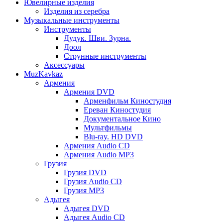
Ювелирные изделия
Изделия из серебра
Музыкальные инструменты
Инструменты
Дудук. Шви. Зурна.
Доол
Струнные инструменты
Аксессуары
MuzKavkaz
Армения
Армения DVD
Арменфильм Киностудия
Ереван Киностудия
Документальное Кино
Мультфильмы
Blu-ray. HD DVD
Армения Audio CD
Армения Audio MP3
Грузия
Грузия DVD
Грузия Audio CD
Грузия MP3
Адыгея
Адыгея DVD
Адыгея Audio CD