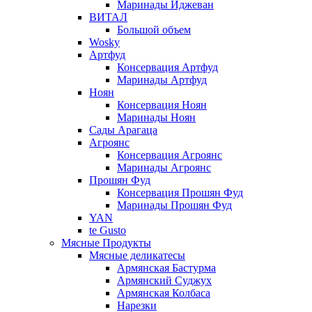
Маринады Иджеван
ВИТАЛ
Большой объем
Wosky
Артфуд
Консервация Артфуд
Маринады Артфуд
Ноян
Консервация Ноян
Маринады Ноян
Сады Арагаца
Агроянс
Консервация Агроянс
Маринады Агроянс
Прошян Фуд
Консервация Прошян Фуд
Маринады Прошян Фуд
YAN
te Gusto
Мясные Продукты
Мясные деликатесы
Армянская Бастурма
Армянский Суджух
Армянская Колбаса
Нарезки