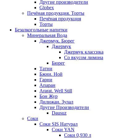
Другие производители
Globex
Печёная продукция. Торты
Печёная продукция
Торты
Безалкогольные напитки
Минеральная Вода
Джермук. Бюрег
Джермук
Джермук классика
Со вкусом лимона
Бюрег
Татни
Бжни. Ной
Гарни
Апаран
Ararat. Well Still
Бон Жур
Дилижан. Зулал
Другие Производители
Dausuz
Соки
Соки SIS Натурал
Соки YAN
Соки 0,930 л