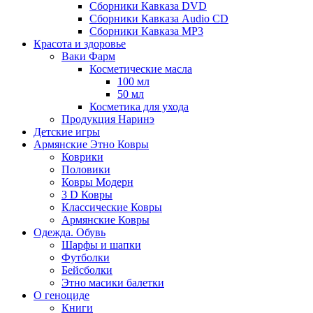
Сборники Кавказа DVD
Сборники Кавказа Audio CD
Сборники Кавказа MP3
Красота и здоровье
Ваки Фарм
Косметические масла
100 мл
50 мл
Косметика для ухода
Продукция Наринэ
Детские игры
Армянские Этно Ковры
Коврики
Половики
Ковры Модерн
3 D Ковры
Классические Ковры
Армянские Ковры
Одежда. Обувь
Шарфы и шапки
Футболки
Бейсболки
Этно масики балетки
О геноциде
Книги