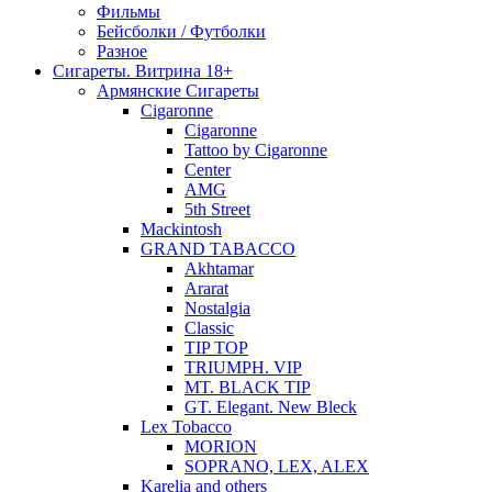
Фильмы
Бейсболки / Футболки
Разное
Сигареты. Витрина 18+
Армянские Сигареты
Cigaronne
Cigaronne
Tattoo by Cigaronne
Center
AMG
5th Street
Mackintosh
GRAND TABACCO
Akhtamar
Ararat
Nostalgia
Classic
TIP TOP
TRIUMPH. VIP
MT. BLACK TIP
GT. Elegant. New Bleck
Lex Tobacco
MORION
SOPRANO, LEX, ALEX
Karelia and others