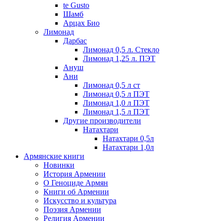
te Gusto
Шамб
Арцах Био
Лимонад
Дарбас
Лимонад 0,5 л. Стекло
Лимонад 1,25 л. ПЭТ
Ануш
Ани
Лимонад 0,5 л ст
Лимонад 0,5 л ПЭТ
Лимонад 1,0 л ПЭТ
Лимонад 1,5 л ПЭТ
Другие производители
Натахтари
Натахтари 0,5л
Натахтари 1,0л
Армянские книги
Новинки
История Армении
О Геноциде Армян
Книги об Армении
Иcкусство и культура
Поэзия Армении
Религия Армении