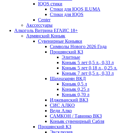
IQOS стики
Стики для IQOS ILUMA
Стики для IQOS
Сenter
Акссессуары
Алкоголь Витрина ЕГАИС 18+
Армянский Коньяк
Сувенирные Коньяки
Символы Нового 2026 Года
Прошянский КЗ
Элитные
Коньяк 5 лет 0,5 л., 0,33 л
Коньяк 5 лет 0,18 л., 0,25 л.
Коньяк 7 лет 0,5 л., 0,33 л
Шахназарян ВКД
Коньяк 0,5 л
Коньяк 0,25 л
Коньяк 0,70 л
Иджеванский ВКЗ
СИС АЛКО
Веди Алко
САМКОН / Тавинко ВКЗ
Коньяк сувенирный Сабля
Прошянский КЗ
Эксклюзив