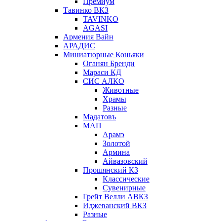
Премиум
Тавинко ВКЗ
TAVINKO
AGASI
Армения Вайн
АРАДИС
Миниатюрные Коньяки
Оганян Бренди
Мараси КД
СИС АЛКО
Животные
Храмы
Разные
Мадатовъ
МАП
Арамэ
Золотой
Армина
Айвазовский
Прошянский КЗ
Классические
Сувенирные
Грейт Велли АВКЗ
Иджеванский ВКЗ
Разные