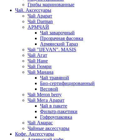
Грибы маринованные
Чай. Аксессуары
Чай Арарат
Чай Darman
АРМЧАЙ
Чай заварочный
Прозрачная фасовка
Армянский Тараз
Чай "IJEVAN". MASIS
Чай Агат
Чай Нане
Чай Гюмри
Чай Манана
Чай травяной
Био-сертифицированный
Весовой
Чай Meron berry
Чай Мега Арарат
Чай в пакете
Фильтр-пакетики
Гофроупаковка
Чай Амарас
Чайные аксессуары
Кофе. Аксессуары
Армянский кофе