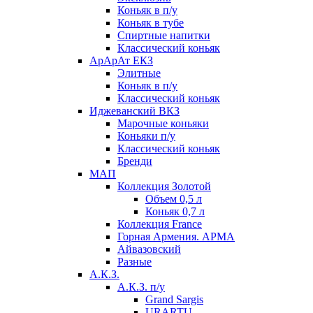
Коньяк в п/у
Коньяк в тубе
Спиртные напитки
Классический коньяк
АрАрАт ЕКЗ
Элитные
Коньяк в п/у
Классический коньяк
Иджеванский ВКЗ
Марочные коньяки
Коньяки п/у
Классический коньяк
Бренди
МАП
Коллекция Золотой
Объем 0,5 л
Коньяк 0,7 л
Коллекция France
Горная Армения. АРМА
Айвазовский
Разные
А.К.З.
А.К.З. п/у
Grand Sargis
URARTU