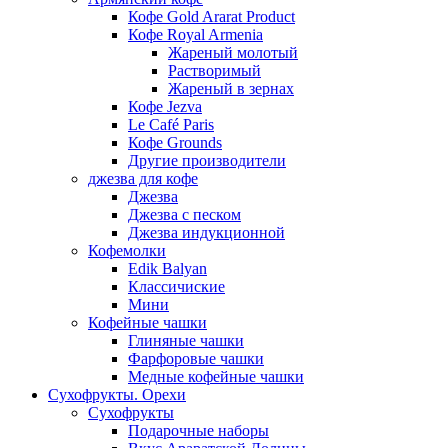
Кофе Gold Ararat Product
Кофе Royal Armenia
Жареный молотый
Растворимый
Жареный в зернах
Кофе Jezva
Le Café Paris
Кофе Grounds
Другие производители
джезва для кофе
Джезва
Джезва с песком
Джезва индукционной
Кофемолки
Edik Balyan
Классичиские
Мини
Кофейные чашки
Глиняные чашки
Фарфоровые чашки
Медные кофейные чашки
Сухофрукты. Орехи
Сухофрукты
Подарочные наборы