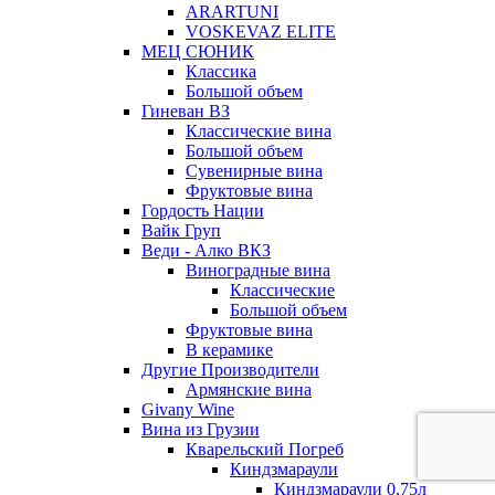
ARARTUNI
VOSKEVAZ ELITE
МЕЦ СЮНИК
Классика
Большой объем
Гиневан ВЗ
Классические вина
Большой объем
Сувенирные вина
Фруктовые вина
Гордость Нации
Вайк Груп
Веди - Алко ВКЗ
Виноградные вина
Классические
Большой объем
Фруктовые вина
В керамике
Другие Производители
Армянские вина
Givany Wine
Вина из Грузии
Кварельский Погреб
Киндзмараули
Киндзмараули 0,75л