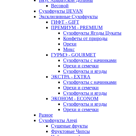
Вкус Араратской Долины
Весовой
Сухофрукты IJEVAN
Эксклюзивные Сухофрукты
ГИФТ - GIFT
ПРЕМИУМ - PREMIUM
Сухофрукты Ягоды Цукаты
Конфеты от природы
Орехи
Микс
ГУРМЭ - GOURMET
Сухофрукты с начинками
Орехи и семечки
Сухофрукты и ягоды
ЭКСТРА - EXTRA
Сухофрукты с начинками
Орехи и семечки
Сухофрукты и ягоды
ЭКОНОМ - ECONOM
Сухофрукты и ягоды
Орехи и семечки
Разное
Сухофрукты Aregi
Сушеные фрукты
Фруктовые Чипсы