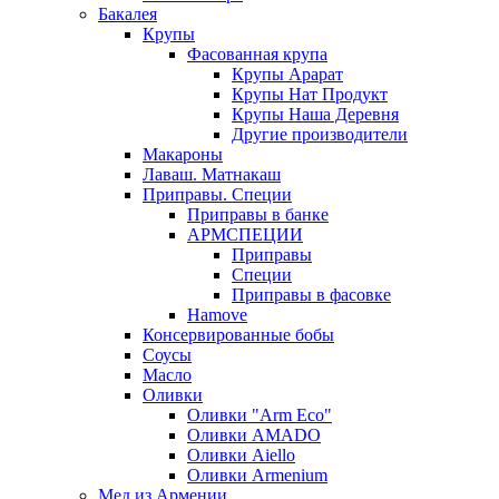
Бакалея
Крупы
Фасованная крупа
Крупы Арарат
Крупы Нат Продукт
Крупы Наша Деревня
Другие производители
Макароны
Лаваш. Матнакаш
Приправы. Специи
Приправы в банке
АРМСПЕЦИИ
Приправы
Специи
Приправы в фасовке
Hamove
Консервированные бобы
Соусы
Масло
Оливки
Оливки "Arm Eco"
Оливки AMADO
Оливки Aiello
Оливки Armenium
Мед из Армении