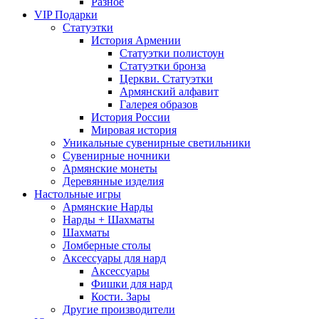
Разное
VIP Подарки
Статуэтки
История Армении
Статуэтки полистоун
Статуэтки бронза
Церкви. Статуэтки
Армянский алфавит
Галерея образов
История России
Мировая история
Уникальные сувенирные светильники
Сувенирные ночники
Армянские монеты
Деревянные изделия
Настольные игры
Армянские Нарды
Нарды + Шахматы
Шахматы
Ломберные столы
Аксессуары для нард
Аксессуары
Фишки для нард
Кости. Зары
Другие производители