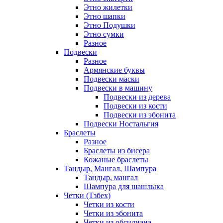
Этно жилетки
Этно шапки
Этно Подушки
Этно сумки
Разное
Подвески
Разное
Армянские буквы
Подвески маски
Подвески в машину
Подвески из дерева
Подвески из кости
Подвески из эбонита
Подвески Ностальгия
Браслеты
Разное
Браслеты из бисера
Кожаные браслеты
Тандыр, Мангал, Шампура
Тандыр, мангал
Шампура для шашлыка
Четки (Тзбех)
Четки из кости
Четки из эбонита
Четки из обсидиана