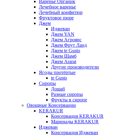
Варенье Органик
Лечебное варенье
Лечебный конфитюр
Фруктовое пюре
Джем
Иджеван
Джем YAN
Джем Агроянс
Джем Фрут Ланд
Джем te Gusto
Джем Шамб
Джем Ararat
Другие производители
Ягоды протёртые
te Gusto
Сиропы
Дошаб
Разные сиропы
Фрукты в сиропе
Овощные Консервации
KERAKUR
Консервация KERAKUR
Маринады KERAKUR
Иджеван
Консервация Иджеван