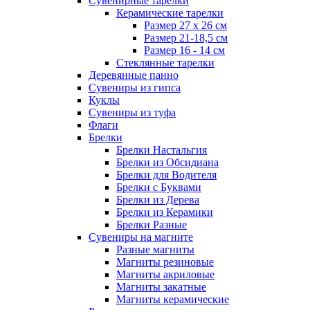
Сувенирные тарелки
Керамические тарелки
Размер 27 х 26 см
Размер 21-18,5 см
Размер 16 - 14 см
Стеклянные тарелки
Деревянные панно
Сувениры из гипса
Куклы
Сувениры из туфа
Флаги
Брелки
Брелки Настальгия
Брелки из Обсидиана
Брелки для Водителя
Брелки с Буквами
Брелки из Дерева
Брелки из Керамики
Брелки Разные
Сувениры на магните
Разные магниты
Магниты резиновые
Магниты акриловые
Магниты закатные
Магниты керамические