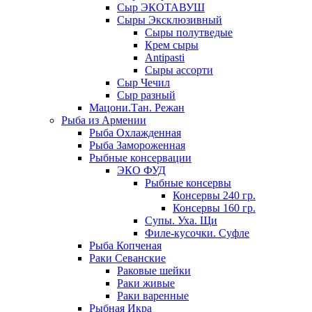
Сыр ЭКОТАВУШ
Сыры Эксклюзивный
Сыры полутведые
Крем сыры
Antipasti
Сыры ассорти
Сыр Чечил
Сыр разный
Мацони.Тан. Режан
Рыба из Армении
Рыба Охлажденная
Рыба Замороженная
Рыбные консервации
ЭКО ФУД
Рыбные консервы
Консервы 240 гр.
Консервы 160 гр.
Супы. Уха. Щи
Филе-кусочки. Суфле
Рыба Копченая
Раки Севанские
Раковые шейки
Раки живые
Раки варенные
Рыбная Икра