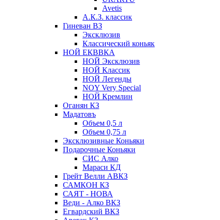
Avetis
А.К.З. классик
Гиневан ВЗ
Эксклюзив
Классический коньяк
НОЙ ЕКВВКА
НОЙ Эксклюзив
НОЙ Классик
НОЙ Легенды
NOY Very Speсial
НОЙ Кремлин
Оганян КЗ
Мадатовъ
Объем 0,5 л
Объем 0,75 л
Эксклюзивные Коньяки
Подарочные Коньяки
СИС Алко
Мараси КД
Грейт Велли АВКЗ
САМКОН КЗ
САЯТ - НОВА
Веди - Алко ВКЗ
Егвардский ВКЗ