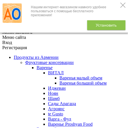
Нашим интернет-магазином намного удобнее
+7 (495) 646-888-1
пользоваться с помощью бесплатного
приложения!
В корзине
0
товаров
Установить
x
Меню каталога
Меню сайта
Вход
Регистрация
Продукты из Армении
Фруктовые консервации
Варенье
ВИТАЛ
Варенья малый объем
Варенья большой объем
Иджеван
Ноян
Шамб
Сады Арагаца
Агроянс
te Gusto
Варга - Фуд
Варенье Proshyan Food