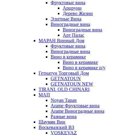
Фруктовые вина
Арцруни
Дерево Жизни
Элитные Вина
Виноградные вина
Виноградные вина
Арт Палас
МАРАН Винный Дом
Фруктовые вина
Виноградные вина
Вино в керамике
Вино в керамике
Вино в керамике п/у
Гетнатун Торговый Дом
GETNATOUN
GETNATOUN NEW
TIRANI. OLD CHINARI
МАП
Noyan Tapan
Arame Фруктовые вина
Arame Виноградные вина
Разные вина
Шаумян Вин
Воскевазский ВЗ
VOSKEVAZ