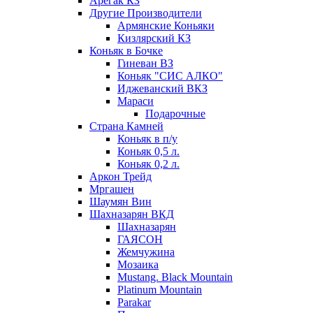
Арегак КЗ
Другие Производители
Армянские Коньяки
Кизлярский КЗ
Коньяк в Бочке
Гиневан ВЗ
Коньяк "СИС АЛКО"
Иджеванский ВКЗ
Мараси
Подарочные
Страна Камней
Коньяк в п/у
Коньяк 0,5 л.
Коньяк 0,2 л.
Аркон Трейд
Мргашен
Шаумян Вин
Шахназарян ВКД
Шахназарян
ГАЯСОН
Жемчужина
Мозаика
Mustang. Black Mountain
Platinum Mountain
Parakar