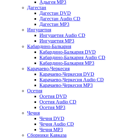
Адыгея MP3
Дагестан
Дагестан DVD
Дагестан Audio CD
Дагестан MP3
Ингушетия
Ингушетия Audio CD
Ингушетия MP3
Кабардино-Балкария
Кабардино-Балкария DVD
Кабардино-Балкария Audio CD
Кабардино-Балкария MP3
Карачаево-Черкесия
Карачаево-Черкесия DVD
Карачаево-Черкесия Audio CD
Карачаево-Черкесия MP3
Осетия
Осетия DVD
Осетия Audio CD
Осетия MP3
Чечня
Чечня DVD
Чечня Audio CD
Чечня MP3
Сборники Кавказа