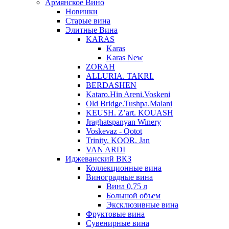
Армянское Вино
Новинки
Старые вина
Элитные Вина
KARAS
Karas
Karas New
ZORAH
ALLURIA. TAKRI.
BERDASHEN
Kataro.Hin Areni.Voskeni
Old Bridge.Tushpa.Malani
KEUSH. Z’art. KOUASH
Jraghatspanyan Winery
Voskevaz - Qotot
Trinity. KOOR. Jan
VAN ARDI
Иджеванский ВКЗ
Коллекционные вина
Виноградные вина
Вина 0,75 л
Большой объем
Эксклюзивные вина
Фруктовые вина
Cувенирные вина