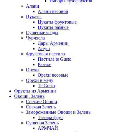
Наборы сухофруктов
Алани
Алани весовой
Цукаты
Цукаты фруктовые
Цукаты разные
Сушеные ягоды
Чурчхела
Дары Армении
Ануш
Фруктовая пастила
Пастила te Gusto
Разное
Орехи
Орехи весовые
Орехи в меду
Te Gusto
Фрукты из Армении
Овощи. Зелень
Свежие Овощи
Свежая Зелень
Замороженные Овощи и Зелень
Тамара фрут
Сушеная Зелень
АРМЧАЙ