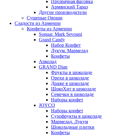
Прозрачная фасовка
Армянский Тараз
Другие производители
Сушеные Овощи
Сладости из Армении
Конфеты из Армении
Sonuar. Mark Sevouni
Grand Candy
Набор Конфет
Лукум. Мармелад
Конфеты
Арколад
GRAND Dian
Фрукты в шоколаде
Орехи в шоколаде
Драже в шоколаде
ШокоХит в шоколаде
Семечки в шоколаде
Наборы конфет
JOYCO
Наборы конфет
Сухофрукты в шоколаде
Мармелад. Лукум
Шоколадные плитки
Конфеты