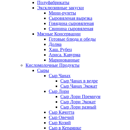
Полуфабрикаты
Эксклюзивные закуски
Мини-рулеты
Сыровяленая вырезка
Говядина сыровяленая
Свинина сыровяленая
Мясные Консервации
Готовые блюда и обеды
Долма
Хаш. Рубец
Ариса. Кавурма
Маринованные
Кисломолочные Продукты
Сыры
Сыр Чанах
Сыр Чанах в ведре
Сыр Чанах Экокат
Сыр Лори
Сыр Лори Премиум
Сыр Лори Экокат
Сыр Лори разный
Сыр Качотта
Сыр Овечий
Сыр Козий
Сыр в Керамике