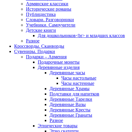
Армянские классики
Исторические романы
Публицистика
Словари. Разговорники
Учебники. Самоучители
Детские книги
Для дошкольников<br> и младших классов
Разное
Кроссворды. Сканворды
Сувениры. Подарки
Подарки – Армения
Подарочные монеты
Деревянные изделия
Деревянные часы
Часы настольные
Часы настенные
Деревянные Храмы
Подставки для напитков
Деревянные Тарелки
Деревянные Вазы
Деревянные Кресты
Деревянные Гранаты
Разное
Этнические товары
Этно скатерти