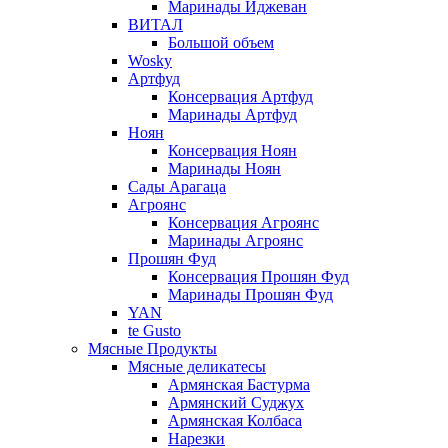
Маринады Иджеван
ВИТАЛ
Большой объем
Wosky
Артфуд
Консервация Артфуд
Маринады Артфуд
Ноян
Консервация Ноян
Маринады Ноян
Сады Арагаца
Агроянс
Консервация Агроянс
Маринады Агроянс
Прошян Фуд
Консервация Прошян Фуд
Маринады Прошян Фуд
YAN
te Gusto
Мясные Продукты
Мясные деликатесы
Армянская Бастурма
Армянский Суджух
Армянская Колбаса
Нарезки