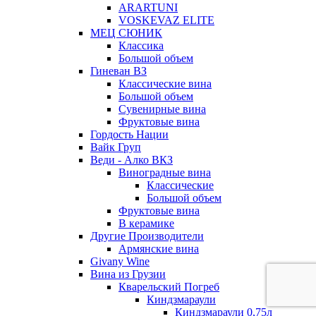
ARARTUNI
VOSKEVAZ ELITE
МЕЦ СЮНИК
Классика
Большой объем
Гиневан ВЗ
Классические вина
Большой объем
Сувенирные вина
Фруктовые вина
Гордость Нации
Вайк Груп
Веди - Алко ВКЗ
Виноградные вина
Классические
Большой объем
Фруктовые вина
В керамике
Другие Производители
Армянские вина
Givany Wine
Вина из Грузии
Кварельский Погреб
Киндзмараули
Киндзмараули 0,75л