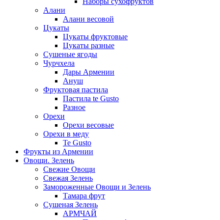
Наборы сухофруктов
Алани
Алани весовой
Цукаты
Цукаты фруктовые
Цукаты разные
Сушеные ягоды
Чурчхела
Дары Армении
Ануш
Фруктовая пастила
Пастила te Gusto
Разное
Орехи
Орехи весовые
Орехи в меду
Te Gusto
Фрукты из Армении
Овощи. Зелень
Свежие Овощи
Свежая Зелень
Замороженные Овощи и Зелень
Тамара фрут
Сушеная Зелень
АРМЧАЙ