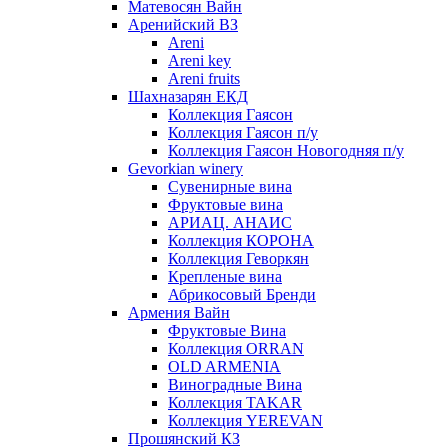
Матевосян Вайн
Аренийский ВЗ
Areni
Areni key
Areni fruits
Шахназарян ЕКД
Коллекция Гаясон
Коллекция Гаясон п/у
Коллекция Гаясон Новогодняя п/у
Gevorkian winery
Сувенирные вина
Фруктовые вина
АРИАЦ. АНАИС
Коллекция КОРОНА
Коллекция Геворкян
Крепленые вина
Абрикосовый Бренди
Армения Вайн
Фруктовые Вина
Коллекция ORRAN
OLD ARMENIA
Виноградные Вина
Коллекция TAKAR
Коллекция YEREVAN
Прошянский КЗ