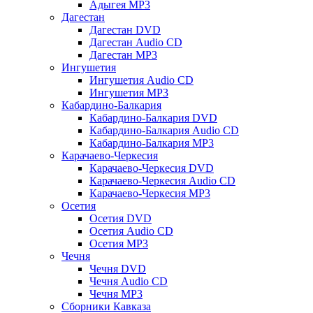
Адыгея MP3
Дагестан
Дагестан DVD
Дагестан Audio CD
Дагестан MP3
Ингушетия
Ингушетия Audio CD
Ингушетия MP3
Кабардино-Балкария
Кабардино-Балкария DVD
Кабардино-Балкария Audio CD
Кабардино-Балкария MP3
Карачаево-Черкесия
Карачаево-Черкесия DVD
Карачаево-Черкесия Audio CD
Карачаево-Черкесия MP3
Осетия
Осетия DVD
Осетия Audio CD
Осетия MP3
Чечня
Чечня DVD
Чечня Audio CD
Чечня MP3
Сборники Кавказа