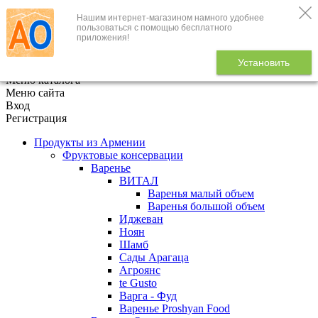
Нашим интернет-магазином намного удобнее
+7 (495) 646-888-1
пользоваться с помощью бесплатного
приложения!
В корзине
0
товаров
Установить
x
Меню каталога
Меню сайта
Вход
Регистрация
Продукты из Армении
Фруктовые консервации
Варенье
ВИТАЛ
Варенья малый объем
Варенья большой объем
Иджеван
Ноян
Шамб
Сады Арагаца
Агроянс
te Gusto
Варга - Фуд
Варенье Proshyan Food