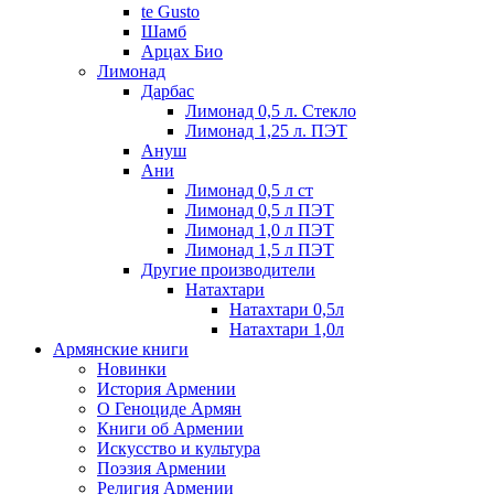
te Gusto
Шамб
Арцах Био
Лимонад
Дарбас
Лимонад 0,5 л. Стекло
Лимонад 1,25 л. ПЭТ
Ануш
Ани
Лимонад 0,5 л ст
Лимонад 0,5 л ПЭТ
Лимонад 1,0 л ПЭТ
Лимонад 1,5 л ПЭТ
Другие производители
Натахтари
Натахтари 0,5л
Натахтари 1,0л
Армянские книги
Новинки
История Армении
О Геноциде Армян
Книги об Армении
Иcкусство и культура
Поэзия Армении
Религия Армении