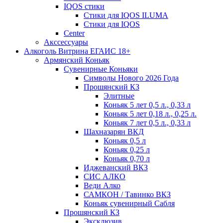
IQOS стики
Стики для IQOS ILUMA
Стики для IQOS
Сenter
Акссессуары
Алкоголь Витрина ЕГАИС 18+
Армянский Коньяк
Сувенирные Коньяки
Символы Нового 2026 Года
Прошянский КЗ
Элитные
Коньяк 5 лет 0,5 л., 0,33 л
Коньяк 5 лет 0,18 л., 0,25 л.
Коньяк 7 лет 0,5 л., 0,33 л
Шахназарян ВКД
Коньяк 0,5 л
Коньяк 0,25 л
Коньяк 0,70 л
Иджеванский ВКЗ
СИС АЛКО
Веди Алко
САМКОН / Тавинко ВКЗ
Коньяк сувенирный Сабля
Прошянский КЗ
Эксклюзив