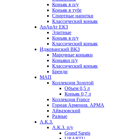
Коньяк в п/у
Коньяк в тубе
Спиртные напитки
Классический коньяк
АрАрАт ЕКЗ
Элитные
Коньяк в п/у
Классический коньяк
Иджеванский ВКЗ
Марочные коньяки
Коньяки п/у
Классический коньяк
Бренди
МАП
Коллекция Золотой
Объем 0,5 л
Коньяк 0,7 л
Коллекция France
Горная Армения. АРМА
Айвазовский
Разные
А.К.З.
А.К.З. п/у
Grand Sargis
URARTU