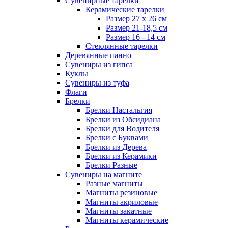
Сувенирные тарелки
Керамические тарелки
Размер 27 х 26 см
Размер 21-18,5 см
Размер 16 - 14 см
Стеклянные тарелки
Деревянные панно
Сувениры из гипса
Куклы
Сувениры из туфа
Флаги
Брелки
Брелки Настальгия
Брелки из Обсидиана
Брелки для Водителя
Брелки с Буквами
Брелки из Дерева
Брелки из Керамики
Брелки Разные
Сувениры на магните
Разные магниты
Магниты резиновые
Магниты акриловые
Магниты закатные
Магниты керамические