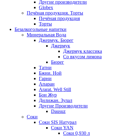
Другие производители
Globex
Печёная продукция. Торты
Печёная продукция
Торты
Безалкогольные напитки
Минеральная Вода
Джермук. Бюрег
Джермук
Джермук классика
Со вкусом лимона
Бюрег
Татни
Бжни. Ной
Гарни
Апаран
Ararat. Well Still
Бон Жур
Дилижан. Зулал
Другие Производители
Dausuz
Соки
Соки SIS Натурал
Соки YAN
Соки 0,930 л