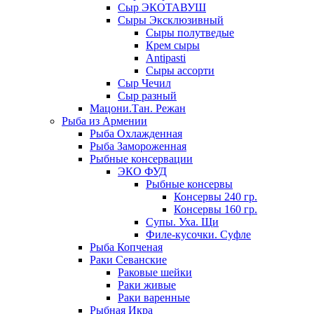
Сыр ЭКОТАВУШ
Сыры Эксклюзивный
Сыры полутведые
Крем сыры
Antipasti
Сыры ассорти
Сыр Чечил
Сыр разный
Мацони.Тан. Режан
Рыба из Армении
Рыба Охлажденная
Рыба Замороженная
Рыбные консервации
ЭКО ФУД
Рыбные консервы
Консервы 240 гр.
Консервы 160 гр.
Супы. Уха. Щи
Филе-кусочки. Суфле
Рыба Копченая
Раки Севанские
Раковые шейки
Раки живые
Раки варенные
Рыбная Икра