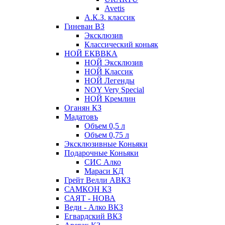
Avetis
А.К.З. классик
Гиневан ВЗ
Эксклюзив
Классический коньяк
НОЙ ЕКВВКА
НОЙ Эксклюзив
НОЙ Классик
НОЙ Легенды
NOY Very Speсial
НОЙ Кремлин
Оганян КЗ
Мадатовъ
Объем 0,5 л
Объем 0,75 л
Эксклюзивные Коньяки
Подарочные Коньяки
СИС Алко
Мараси КД
Грейт Велли АВКЗ
САМКОН КЗ
САЯТ - НОВА
Веди - Алко ВКЗ
Егвардский ВКЗ