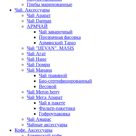
Грибы маринованные
Чай. Аксессуары
Чай Арарат
Чай Darman
АРМЧАЙ
Чай заварочный
Прозрачная фасовка
Армянский Тараз
Чай "IJEVAN". MASIS
Чай Агат
Чай Нане
Чай Гюмри
Чай Манана
Чай травяной
Био-сертифицированный
Весовой
Чай Meron berry
Чай Мега Арарат
Чай в пакете
Фильтр-пакетики
Гофроупаковка
Чай Амарас
Чайные аксессуары
Кофе. Аксессуары
Армянский кофе