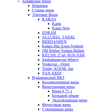
Армянское Вино
Новинки
Старые вина
Элитные Вина
KARAS
Karas
Karas New
ZORAH
ALLURIA. TAKRI.
BERDASHEN
Kataro.Hin Areni.Voskeni
Old Bridge.Tushpa.Malani
KEUSH. Z’art. KOUASH
Jraghatspanyan Winery
Voskevaz - Qotot
Trinity. KOOR. Jan
VAN ARDI
Иджеванский ВКЗ
Коллекционные вина
Виноградные вина
Вина 0,75 л
Большой объем
Эксклюзивные вина
Фруктовые вина
Cувенирные вина