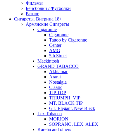
Фильмы
Бейсболки / Футболки
Разное
Сигареты. Витрина 18+
Армянские Сигареты
Cigaronne
Cigaronne
Tattoo by Cigaronne
Center
AMG
5th Street
Mackintosh
GRAND TABACCO
Akhtamar
Ararat
Nostalgia
Classic
TIP TOP
TRIUMPH. VIP
MT. BLACK TIP
GT. Elegant. New Bleck
Lex Tobacco
MORION
SOPRANO, LEX, ALEX
Karelia and others