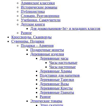
Армянские классики
Исторические романы
Публицистика
Словари. Разговорники
Учебники. Самоучители
Детские книги
Для дошкольников<br> и младших классов
Разное
Кроссворды. Сканворды
Сувениры. Подарки
Подарки – Армения
Подарочные монеты
Деревянные изделия
Деревянные часы
Часы настольные
Часы настенные
Деревянные Храмы
Подставки для напитков
Деревянные Тарелки
Деревянные Вазы
Деревянные Кресты
Деревянные Гранаты
Разное
Этнические товары
Этно скатерти