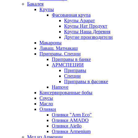
Бакалея
Крупы
Фасованная крупа
Крупы Арарат
Крупы Нат Продукт
Крупы Наша Деревня
Другие производители
Макароны
Лаваш. Матнакаш
Приправы. Специи
Приправы в банке
АРМСПЕЦИИ
Приправы
Специи
Приправы в фасовке
Hamove
Консервированные бобы
Соусы
Масло
Оливки
Оливки "Arm Eco"
Оливки AMADO
Оливки Aiello
Оливки Armenium
Мед из Армении