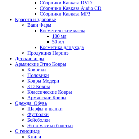
Сборники Кавказа DVD
Сборники Кавказа Audio CD
Сборники Кавказа MP3
Красота и здоровье
Ваки Фарм
Косметические масла
100 мл
50 мл
Косметика для ухода
Продукция Наринэ
Детские игры
Армянские Этно Ковры
Коврики
Половики
Ковры Модерн
3 D Ковры
Классические Ковры
Армянские Ковры
Одежда. Обувь
Шарфы и шапки
Футболки
Бейсболки
Этно масики балетки
О геноциде
Книги