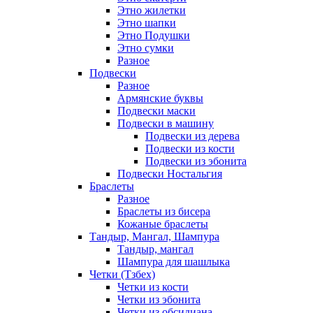
Этно жилетки
Этно шапки
Этно Подушки
Этно сумки
Разное
Подвески
Разное
Армянские буквы
Подвески маски
Подвески в машину
Подвески из дерева
Подвески из кости
Подвески из эбонита
Подвески Ностальгия
Браслеты
Разное
Браслеты из бисера
Кожаные браслеты
Тандыр, Мангал, Шампура
Тандыр, мангал
Шампура для шашлыка
Четки (Тзбех)
Четки из кости
Четки из эбонита
Четки из обсидиана