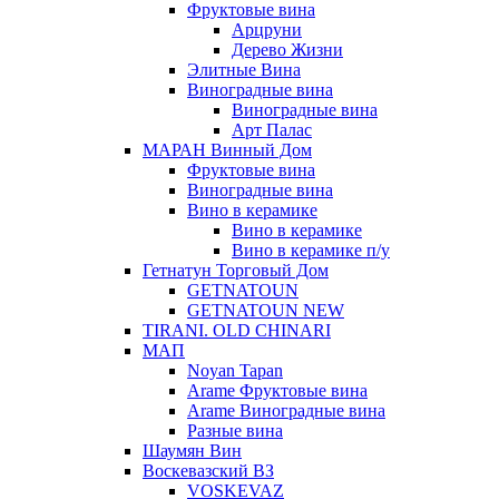
Фруктовые вина
Арцруни
Дерево Жизни
Элитные Вина
Виноградные вина
Виноградные вина
Арт Палас
МАРАН Винный Дом
Фруктовые вина
Виноградные вина
Вино в керамике
Вино в керамике
Вино в керамике п/у
Гетнатун Торговый Дом
GETNATOUN
GETNATOUN NEW
TIRANI. OLD CHINARI
МАП
Noyan Tapan
Arame Фруктовые вина
Arame Виноградные вина
Разные вина
Шаумян Вин
Воскевазский ВЗ
VOSKEVAZ