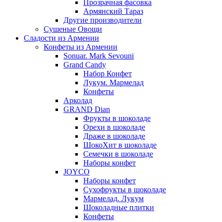
Прозрачная фасовка
Армянский Тараз
Другие производители
Сушеные Овощи
Сладости из Армении
Конфеты из Армении
Sonuar. Mark Sevouni
Grand Candy
Набор Конфет
Лукум. Мармелад
Конфеты
Арколад
GRAND Dian
Фрукты в шоколаде
Орехи в шоколаде
Драже в шоколаде
ШокоХит в шоколаде
Семечки в шоколаде
Наборы конфет
JOYCO
Наборы конфет
Сухофрукты в шоколаде
Мармелад. Лукум
Шоколадные плитки
Конфеты