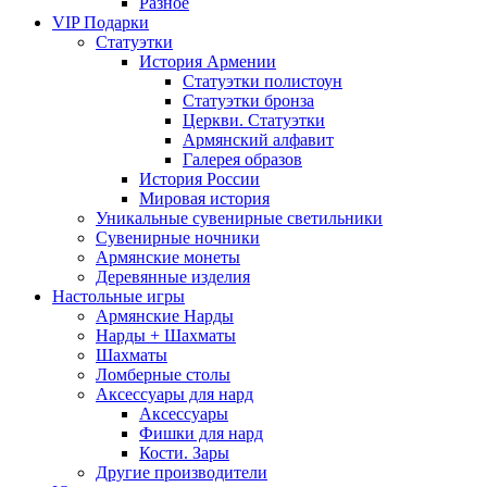
Разное
VIP Подарки
Статуэтки
История Армении
Статуэтки полистоун
Статуэтки бронза
Церкви. Статуэтки
Армянский алфавит
Галерея образов
История России
Мировая история
Уникальные сувенирные светильники
Сувенирные ночники
Армянские монеты
Деревянные изделия
Настольные игры
Армянские Нарды
Нарды + Шахматы
Шахматы
Ломберные столы
Аксессуары для нард
Аксессуары
Фишки для нард
Кости. Зары
Другие производители