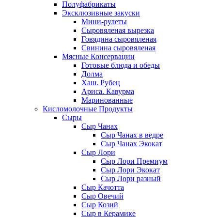
Полуфабрикаты
Эксклюзивные закуски
Мини-рулеты
Сыровяленая вырезка
Говядина сыровяленая
Свинина сыровяленая
Мясные Консервации
Готовые блюда и обеды
Долма
Хаш. Рубец
Ариса. Кавурма
Маринованные
Кисломолочные Продукты
Сыры
Сыр Чанах
Сыр Чанах в ведре
Сыр Чанах Экокат
Сыр Лори
Сыр Лори Премиум
Сыр Лори Экокат
Сыр Лори разный
Сыр Качотта
Сыр Овечий
Сыр Козий
Сыр в Керамике