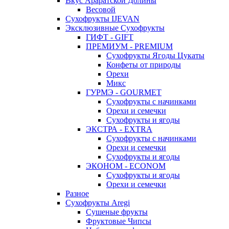
Вкус Араратской Долины
Весовой
Сухофрукты IJEVAN
Эксклюзивные Сухофрукты
ГИФТ - GIFT
ПРЕМИУМ - PREMIUM
Сухофрукты Ягоды Цукаты
Конфеты от природы
Орехи
Микс
ГУРМЭ - GOURMET
Сухофрукты с начинками
Орехи и семечки
Сухофрукты и ягоды
ЭКСТРА - EXTRA
Сухофрукты с начинками
Орехи и семечки
Сухофрукты и ягоды
ЭКОНОМ - ECONOM
Сухофрукты и ягоды
Орехи и семечки
Разное
Сухофрукты Aregi
Сушеные фрукты
Фруктовые Чипсы