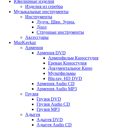
Ювелирные изделия
Изделия из серебра
Музыкальные инструменты
Инструменты
Дудук. Шви. Зурна.
Доол
Струнные инструменты
Аксессуары
MuzKavkaz
Армения
Армения DVD
Арменфильм Киностудия
Ереван Киностудия
Документальное Кино
Мультфильмы
Blu-ray. HD DVD
Армения Audio CD
Армения Audio MP3
Грузия
Грузия DVD
Грузия Audio CD
Грузия MP3
Адыгея
Адыгея DVD
Адыгея Audio CD