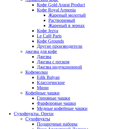
Кофе Gold Ararat Product
Кофе Royal Armenia
Жареный молотый
Растворимый
Жареный в зернах
Кофе Jezva
Le Café Paris
Кофе Grounds
Другие производители
джезва для кофе
Джезва
Джезва с песком
Джезва индукционной
Кофемолки
Edik Balyan
Классичиские
Мини
Кофейные чашки
Глиняные чашки
Фарфоровые чашки
Медные кофейные чашки
Сухофрукты. Орехи
Сухофрукты
Подарочные наборы