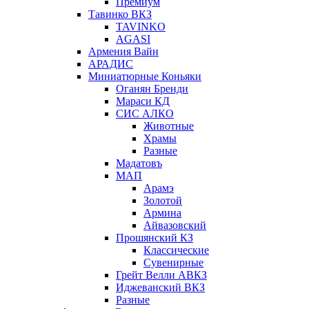
Премиум
Тавинко ВКЗ
TAVINKO
AGASI
Армения Вайн
АРАДИС
Миниатюрные Коньяки
Оганян Бренди
Мараси КД
СИС АЛКО
Животные
Храмы
Разные
Мадатовъ
МАП
Арамэ
Золотой
Армина
Айвазовский
Прошянский КЗ
Классические
Сувенирные
Грейт Велли АВКЗ
Иджеванский ВКЗ
Разные