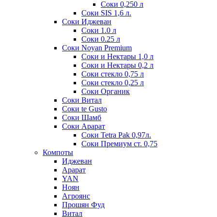
Соки 0,250 л
Соки SIS 1,6 л.
Соки Иджеван
Соки 1.0 л
Соки 0.25 л
Соки Noyan Premium
Соки и Нектары 1,0 л
Соки и Нектары 0,2 л
Соки стекло 0,75 л
Соки стекло 0,25 л
Соки Органик
Соки Витал
Соки te Gusto
Соки Шамб
Соки Арарат
Соки Tetra Pak 0,97л.
Соки Премиум ст. 0,75
Компоты
Иджеван
Арарат
YAN
Ноян
Агроянс
Прошян Фуд
Витал