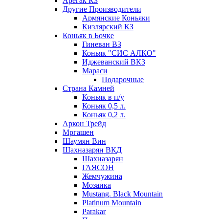
Арегак КЗ
Другие Производители
Армянские Коньяки
Кизлярский КЗ
Коньяк в Бочке
Гиневан ВЗ
Коньяк "СИС АЛКО"
Иджеванский ВКЗ
Мараси
Подарочные
Страна Камней
Коньяк в п/у
Коньяк 0,5 л.
Коньяк 0,2 л.
Аркон Трейд
Мргашен
Шаумян Вин
Шахназарян ВКД
Шахназарян
ГАЯСОН
Жемчужина
Мозаика
Mustang. Black Mountain
Platinum Mountain
Parakar