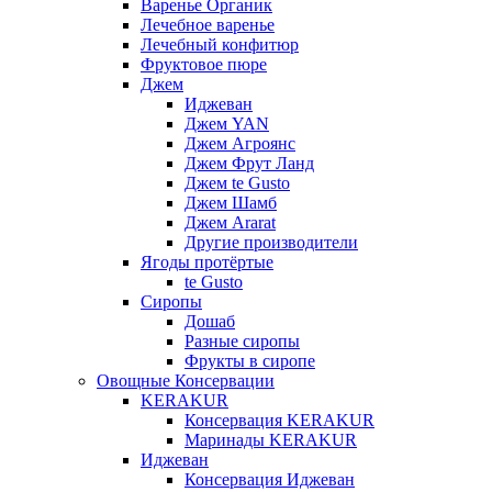
Варенье Органик
Лечебное варенье
Лечебный конфитюр
Фруктовое пюре
Джем
Иджеван
Джем YAN
Джем Агроянс
Джем Фрут Ланд
Джем te Gusto
Джем Шамб
Джем Ararat
Другие производители
Ягоды протёртые
te Gusto
Сиропы
Дошаб
Разные сиропы
Фрукты в сиропе
Овощные Консервации
KERAKUR
Консервация KERAKUR
Маринады KERAKUR
Иджеван
Консервация Иджеван