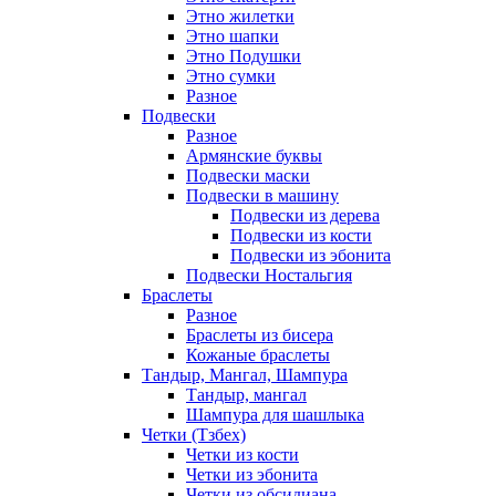
Этно жилетки
Этно шапки
Этно Подушки
Этно сумки
Разное
Подвески
Разное
Армянские буквы
Подвески маски
Подвески в машину
Подвески из дерева
Подвески из кости
Подвески из эбонита
Подвески Ностальгия
Браслеты
Разное
Браслеты из бисера
Кожаные браслеты
Тандыр, Мангал, Шампура
Тандыр, мангал
Шампура для шашлыка
Четки (Тзбех)
Четки из кости
Четки из эбонита
Четки из обсидиана