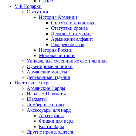
Разное
VIP Подарки
Статуэтки
История Армении
Статуэтки полистоун
Статуэтки бронза
Церкви. Статуэтки
Армянский алфавит
Галерея образов
История России
Мировая история
Уникальные сувенирные светильники
Сувенирные ночники
Армянские монеты
Деревянные изделия
Настольные игры
Армянские Нарды
Нарды + Шахматы
Шахматы
Ломберные столы
Аксессуары для нард
Аксессуары
Фишки для нард
Кости. Зары
Другие производители