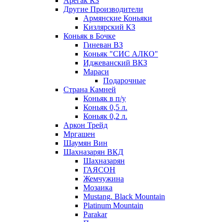
Арегак КЗ
Другие Производители
Армянские Коньяки
Кизлярский КЗ
Коньяк в Бочке
Гиневан ВЗ
Коньяк "СИС АЛКО"
Иджеванский ВКЗ
Мараси
Подарочные
Страна Камней
Коньяк в п/у
Коньяк 0,5 л.
Коньяк 0,2 л.
Аркон Трейд
Мргашен
Шаумян Вин
Шахназарян ВКД
Шахназарян
ГАЯСОН
Жемчужина
Мозаика
Mustang. Black Mountain
Platinum Mountain
Parakar