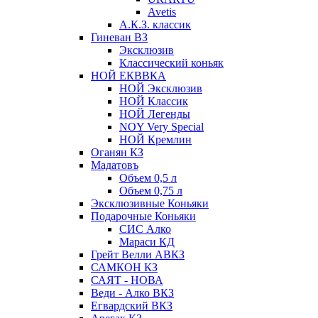
Avetis
А.К.З. классик
Гиневан ВЗ
Эксклюзив
Классический коньяк
НОЙ ЕКВВКА
НОЙ Эксклюзив
НОЙ Классик
НОЙ Легенды
NOY Very Speсial
НОЙ Кремлин
Оганян КЗ
Мадатовъ
Объем 0,5 л
Объем 0,75 л
Эксклюзивные Коньяки
Подарочные Коньяки
СИС Алко
Мараси КД
Грейт Велли АВКЗ
САМКОН КЗ
САЯТ - НОВА
Веди - Алко ВКЗ
Егвардский ВКЗ