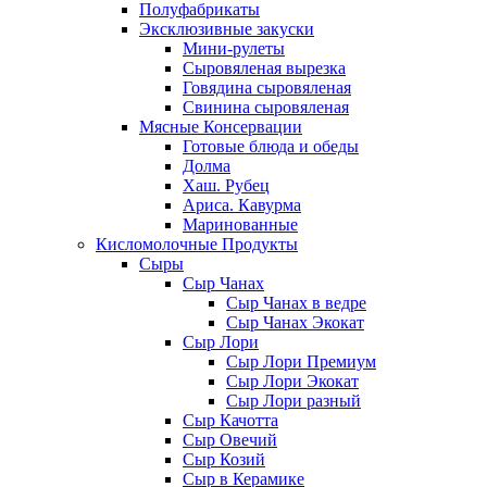
Полуфабрикаты
Эксклюзивные закуски
Мини-рулеты
Сыровяленая вырезка
Говядина сыровяленая
Свинина сыровяленая
Мясные Консервации
Готовые блюда и обеды
Долма
Хаш. Рубец
Ариса. Кавурма
Маринованные
Кисломолочные Продукты
Сыры
Сыр Чанах
Сыр Чанах в ведре
Сыр Чанах Экокат
Сыр Лори
Сыр Лори Премиум
Сыр Лори Экокат
Сыр Лори разный
Сыр Качотта
Сыр Овечий
Сыр Козий
Сыр в Керамике