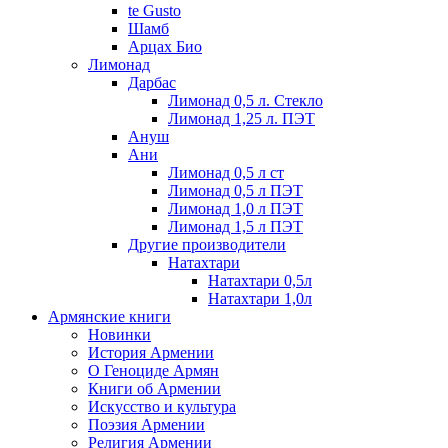
te Gusto
Шамб
Арцах Био
Лимонад
Дарбас
Лимонад 0,5 л. Стекло
Лимонад 1,25 л. ПЭТ
Ануш
Ани
Лимонад 0,5 л ст
Лимонад 0,5 л ПЭТ
Лимонад 1,0 л ПЭТ
Лимонад 1,5 л ПЭТ
Другие производители
Натахтари
Натахтари 0,5л
Натахтари 1,0л
Армянские книги
Новинки
История Армении
О Геноциде Армян
Книги об Армении
Иcкусство и культура
Поэзия Армении
Религия Армении