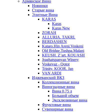
Армянское Вино
Новинки
Старые вина
Элитные Вина
KARAS
Karas
Karas New
ZORAH
ALLURIA. TAKRI.
BERDASHEN
Kataro.Hin Areni.Voskeni
Old Bridge.Tushpa.Malani
KEUSH. Z’art. KOUASH
Jraghatspanyan Winery
Voskevaz - Qotot
Trinity. KOOR. Jan
VAN ARDI
Иджеванский ВКЗ
Коллекционные вина
Виноградные вина
Вина 0,75 л
Большой объем
Эксклюзивные вина
Фруктовые вина
Cувенирные вина