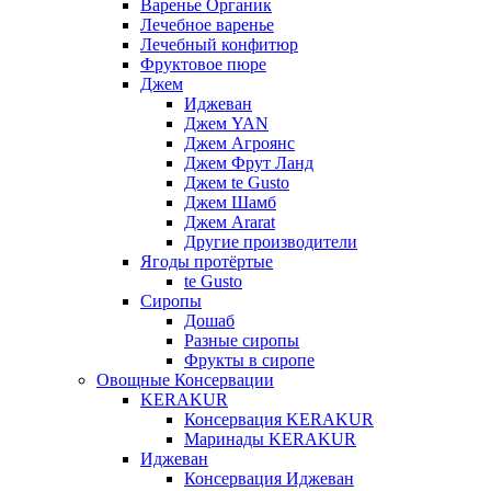
Варенье Органик
Лечебное варенье
Лечебный конфитюр
Фруктовое пюре
Джем
Иджеван
Джем YAN
Джем Агроянс
Джем Фрут Ланд
Джем te Gusto
Джем Шамб
Джем Ararat
Другие производители
Ягоды протёртые
te Gusto
Сиропы
Дошаб
Разные сиропы
Фрукты в сиропе
Овощные Консервации
KERAKUR
Консервация KERAKUR
Маринады KERAKUR
Иджеван
Консервация Иджеван