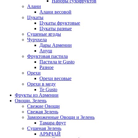
Наборы сухофруктов
Алани
Алани весовой
Цукаты
Цукаты фруктовые
Цукаты разные
Сушеные ягоды
Чурчхела
Дары Армении
Ануш
Фруктовая пастила
Пастила te Gusto
Разное
Орехи
Орехи весовые
Орехи в меду
Te Gusto
Фрукты из Армении
Овощи. Зелень
Свежие Овощи
Свежая Зелень
Замороженные Овощи и Зелень
Тамара фрут
Сушеная Зелень
АРМЧАЙ