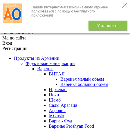
Нашим интернет-магазином намного удобнее
+7 (495) 646-888-1
пользоваться с помощью бесплатного
приложения!
В корзине
0
товаров
Установить
x
Меню каталога
Меню сайта
Вход
Регистрация
Продукты из Армении
Фруктовые консервации
Варенье
ВИТАЛ
Варенья малый объем
Варенья большой объем
Иджеван
Ноян
Шамб
Сады Арагаца
Агроянс
te Gusto
Варга - Фуд
Варенье Proshyan Food