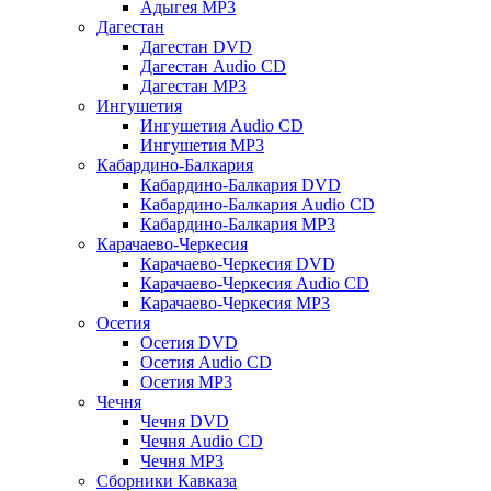
Адыгея MP3
Дагестан
Дагестан DVD
Дагестан Audio CD
Дагестан MP3
Ингушетия
Ингушетия Audio CD
Ингушетия MP3
Кабардино-Балкария
Кабардино-Балкария DVD
Кабардино-Балкария Audio CD
Кабардино-Балкария MP3
Карачаево-Черкесия
Карачаево-Черкесия DVD
Карачаево-Черкесия Audio CD
Карачаево-Черкесия MP3
Осетия
Осетия DVD
Осетия Audio CD
Осетия MP3
Чечня
Чечня DVD
Чечня Audio CD
Чечня MP3
Сборники Кавказа