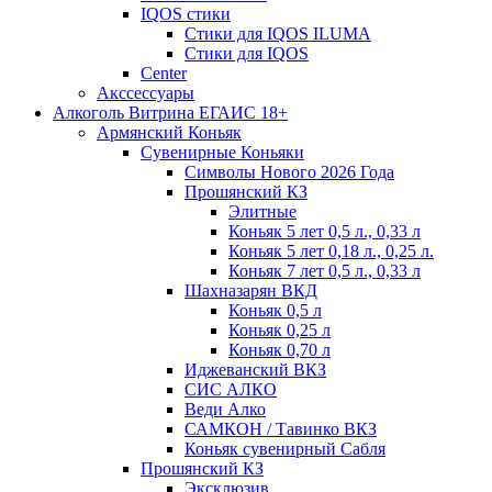
IQOS стики
Стики для IQOS ILUMA
Стики для IQOS
Сenter
Акссессуары
Алкоголь Витрина ЕГАИС 18+
Армянский Коньяк
Сувенирные Коньяки
Символы Нового 2026 Года
Прошянский КЗ
Элитные
Коньяк 5 лет 0,5 л., 0,33 л
Коньяк 5 лет 0,18 л., 0,25 л.
Коньяк 7 лет 0,5 л., 0,33 л
Шахназарян ВКД
Коньяк 0,5 л
Коньяк 0,25 л
Коньяк 0,70 л
Иджеванский ВКЗ
СИС АЛКО
Веди Алко
САМКОН / Тавинко ВКЗ
Коньяк сувенирный Сабля
Прошянский КЗ
Эксклюзив