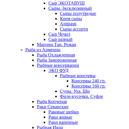
Сыр ЭКОТАВУШ
Сыры Эксклюзивный
Сыры полутведые
Крем сыры
Antipasti
Сыры ассорти
Сыр Чечил
Сыр разный
Мацони.Тан. Режан
Рыба из Армении
Рыба Охлажденная
Рыба Замороженная
Рыбные консервации
ЭКО ФУД
Рыбные консервы
Консервы 240 гр.
Консервы 160 гр.
Супы. Уха. Щи
Филе-кусочки. Суфле
Рыба Копченая
Раки Севанские
Раковые шейки
Раки живые
Раки варенные
Рыбная Икра