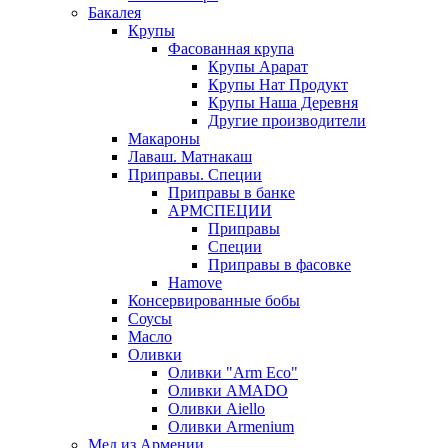
Бакалея
Крупы
Фасованная крупа
Крупы Арарат
Крупы Нат Продукт
Крупы Наша Деревня
Другие производители
Макароны
Лаваш. Матнакаш
Приправы. Специи
Приправы в банке
АРМСПЕЦИИ
Приправы
Специи
Приправы в фасовке
Hamove
Консервированные бобы
Соусы
Масло
Оливки
Оливки "Arm Eco"
Оливки AMADO
Оливки Aiello
Оливки Armenium
Мед из Армении