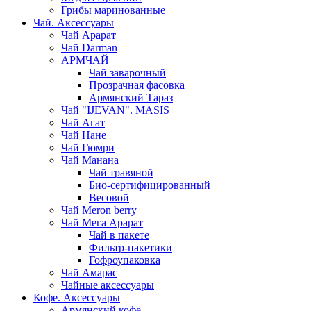
Грибы маринованные
Чай. Аксессуары
Чай Арарат
Чай Darman
АРМЧАЙ
Чай заварочный
Прозрачная фасовка
Армянский Тараз
Чай "IJEVAN". MASIS
Чай Агат
Чай Нане
Чай Гюмри
Чай Манана
Чай травяной
Био-сертифицированный
Весовой
Чай Meron berry
Чай Мега Арарат
Чай в пакете
Фильтр-пакетики
Гофроупаковка
Чай Амарас
Чайные аксессуары
Кофе. Аксессуары
Армянский кофе