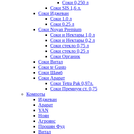
Соки 0,250 л
Соки SIS 1,6 л.
Соки Иджеван
Соки 1.0 л
Соки 0.25 л
Соки Noyan Premium
Соки и Нектары 1,0 л
Соки и Нектары 0,2 л
Соки стекло 0,75 л
Соки стекло 0,25 л
Соки Органик
Соки Витал
Соки te Gusto
Соки Шамб
Соки Арарат
Соки Tetra Pak 0,97л.
Соки Премиум ст. 0,75
Компоты
Иджеван
Арарат
YAN
Ноян
Агроянс
Прошян Фуд
Витал