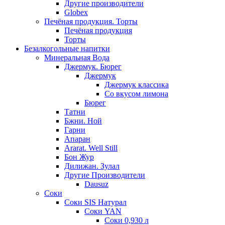
Другие производители
Globex
Печёная продукция. Торты
Печёная продукция
Торты
Безалкогольные напитки
Минеральная Вода
Джермук. Бюрег
Джермук
Джермук классика
Со вкусом лимона
Бюрег
Татни
Бжни. Ной
Гарни
Апаран
Ararat. Well Still
Бон Жур
Дилижан. Зулал
Другие Производители
Dausuz
Соки
Соки SIS Натурал
Соки YAN
Соки 0,930 л