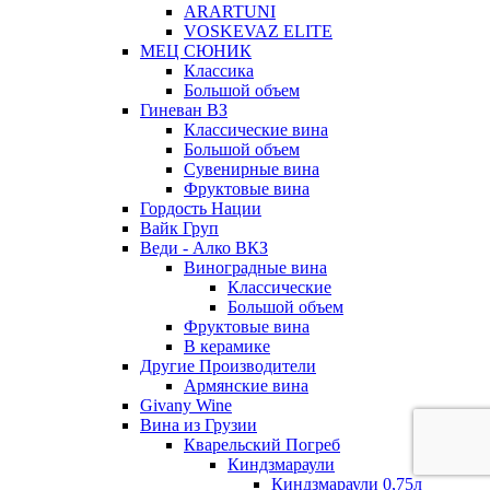
ARARTUNI
VOSKEVAZ ELITE
МЕЦ СЮНИК
Классика
Большой объем
Гиневан ВЗ
Классические вина
Большой объем
Сувенирные вина
Фруктовые вина
Гордость Нации
Вайк Груп
Веди - Алко ВКЗ
Виноградные вина
Классические
Большой объем
Фруктовые вина
В керамике
Другие Производители
Армянские вина
Givany Wine
Вина из Грузии
Кварельский Погреб
Киндзмараули
Киндзмараули 0,75л