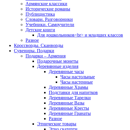
Армянские классики
Исторические романы
Публицистика
Словари. Разговорники
Учебники. Самоучители
Детские книги
Для дошкольников<br> и младших классов
Разное
Кроссворды. Сканворды
Сувениры. Подарки
Подарки – Армения
Подарочные монеты
Деревянные изделия
Деревянные часы
Часы настольные
Часы настенные
Деревянные Храмы
Подставки для напитков
Деревянные Тарелки
Деревянные Вазы
Деревянные Кресты
Деревянные Гранаты
Разное
Этнические товары
Этно скатерти