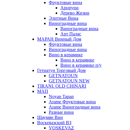
Фруктовые вина
Арцруни
Дерево Жизни
Элитные Вина
Виноградные вина
Виноградные вина
Арт Палас
МАРАН Винный Дом
Фруктовые вина
Виноградные вина
Вино в керамике
Вино в керамике
Вино в керамике п/у
Гетнатун Торговый Дом
GETNATOUN
GETNATOUN NEW
TIRANI. OLD CHINARI
МАП
Noyan Tapan
Arame Фруктовые вина
Arame Виноградные вина
Разные вина
Шаумян Вин
Воскевазский ВЗ
VOSKEVAZ