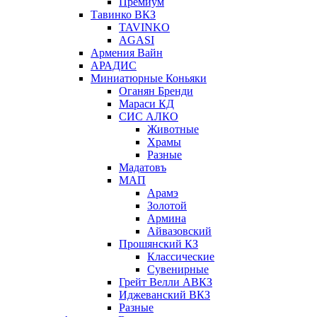
Премиум
Тавинко ВКЗ
TAVINKO
AGASI
Армения Вайн
АРАДИС
Миниатюрные Коньяки
Оганян Бренди
Мараси КД
СИС АЛКО
Животные
Храмы
Разные
Мадатовъ
МАП
Арамэ
Золотой
Армина
Айвазовский
Прошянский КЗ
Классические
Сувенирные
Грейт Велли АВКЗ
Иджеванский ВКЗ
Разные