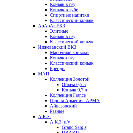
Коньяк в п/у
Коньяк в тубе
Спиртные напитки
Классический коньяк
АрАрАт ЕКЗ
Элитные
Коньяк в п/у
Классический коньяк
Иджеванский ВКЗ
Марочные коньяки
Коньяки п/у
Классический коньяк
Бренди
МАП
Коллекция Золотой
Объем 0,5 л
Коньяк 0,7 л
Коллекция France
Горная Армения. АРМА
Айвазовский
Разные
А.К.З.
А.К.З. п/у
Grand Sargis
URARTU