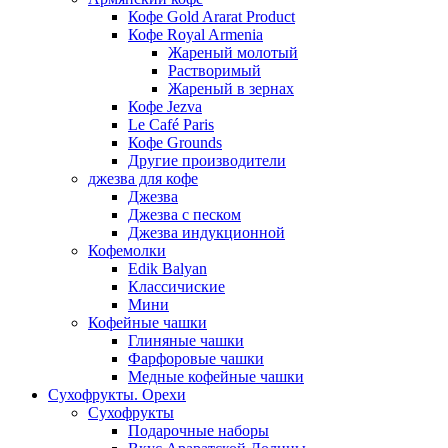
Кофе Gold Ararat Product
Кофе Royal Armenia
Жареный молотый
Растворимый
Жареный в зернах
Кофе Jezva
Le Café Paris
Кофе Grounds
Другие производители
джезва для кофе
Джезва
Джезва с песком
Джезва индукционной
Кофемолки
Edik Balyan
Классичиские
Мини
Кофейные чашки
Глиняные чашки
Фарфоровые чашки
Медные кофейные чашки
Сухофрукты. Орехи
Сухофрукты
Подарочные наборы