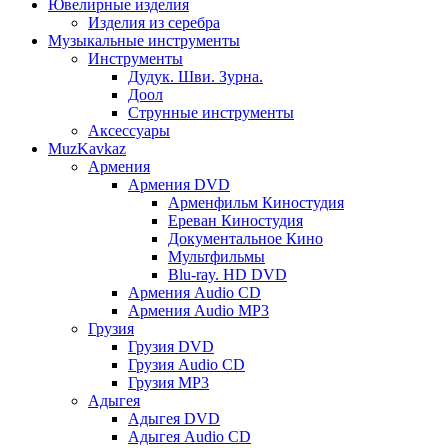
Ювелирные изделия
Изделия из серебра
Музыкальные инструменты
Инструменты
Дудук. Шви. Зурна.
Доол
Струнные инструменты
Аксессуары
MuzKavkaz
Армения
Армения DVD
Арменфильм Киностудия
Ереван Киностудия
Документальное Кино
Мультфильмы
Blu-ray. HD DVD
Армения Audio CD
Армения Audio MP3
Грузия
Грузия DVD
Грузия Audio CD
Грузия MP3
Адыгея
Адыгея DVD
Адыгея Audio CD