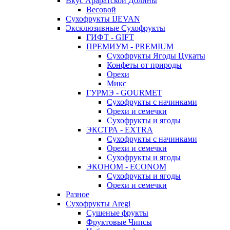
Вкус Араратской Долины
Весовой
Сухофрукты IJEVAN
Эксклюзивные Сухофрукты
ГИФТ - GIFT
ПРЕМИУМ - PREMIUM
Сухофрукты Ягоды Цукаты
Конфеты от природы
Орехи
Микс
ГУРМЭ - GOURMET
Сухофрукты с начинками
Орехи и семечки
Сухофрукты и ягоды
ЭКСТРА - EXTRA
Сухофрукты с начинками
Орехи и семечки
Сухофрукты и ягоды
ЭКОНОМ - ECONOM
Сухофрукты и ягоды
Орехи и семечки
Разное
Сухофрукты Aregi
Сушеные фрукты
Фруктовые Чипсы