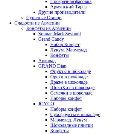
Прозрачная фасовка
Армянский Тараз
Другие производители
Сушеные Овощи
Сладости из Армении
Конфеты из Армении
Sonuar. Mark Sevouni
Grand Candy
Набор Конфет
Лукум. Мармелад
Конфеты
Арколад
GRAND Dian
Фрукты в шоколаде
Орехи в шоколаде
Драже в шоколаде
ШокоХит в шоколаде
Семечки в шоколаде
Наборы конфет
JOYCO
Наборы конфет
Сухофрукты в шоколаде
Мармелад. Лукум
Шоколадные плитки
Конфеты