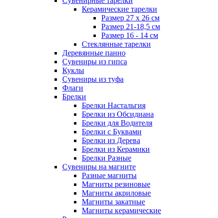
Сувенирные тарелки
Керамические тарелки
Размер 27 х 26 см
Размер 21-18,5 см
Размер 16 - 14 см
Стеклянные тарелки
Деревянные панно
Сувениры из гипса
Куклы
Сувениры из туфа
Флаги
Брелки
Брелки Настальгия
Брелки из Обсидиана
Брелки для Водителя
Брелки с Буквами
Брелки из Дерева
Брелки из Керамики
Брелки Разные
Сувениры на магните
Разные магниты
Магниты резиновые
Магниты акриловые
Магниты закатные
Магниты керамические