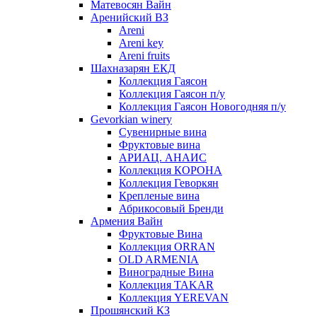
Матевосян Вайн
Аренийский ВЗ
Areni
Areni key
Areni fruits
Шахназарян ЕКД
Коллекция Гаясон
Коллекция Гаясон п/у
Коллекция Гаясон Новогодняя п/у
Gevorkian winery
Сувенирные вина
Фруктовые вина
АРИАЦ. АНАИС
Коллекция КОРОНА
Коллекция Геворкян
Крепленые вина
Абрикосовый Бренди
Армения Вайн
Фруктовые Вина
Коллекция ORRAN
OLD ARMENIA
Виноградные Вина
Коллекция TAKAR
Коллекция YEREVAN
Прошянский КЗ