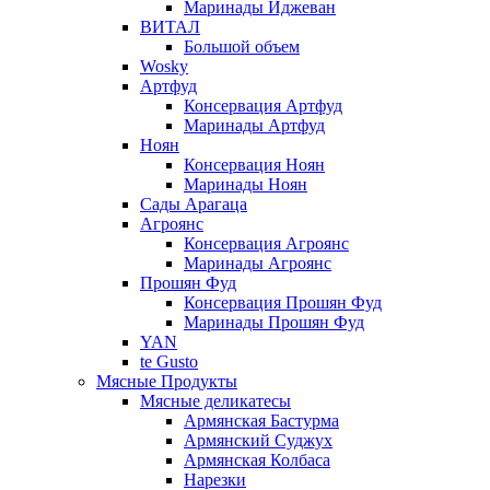
Маринады Иджеван
ВИТАЛ
Большой объем
Wosky
Артфуд
Консервация Артфуд
Маринады Артфуд
Ноян
Консервация Ноян
Маринады Ноян
Сады Арагаца
Агроянс
Консервация Агроянс
Маринады Агроянс
Прошян Фуд
Консервация Прошян Фуд
Маринады Прошян Фуд
YAN
te Gusto
Мясные Продукты
Мясные деликатесы
Армянская Бастурма
Армянский Суджух
Армянская Колбаса
Нарезки