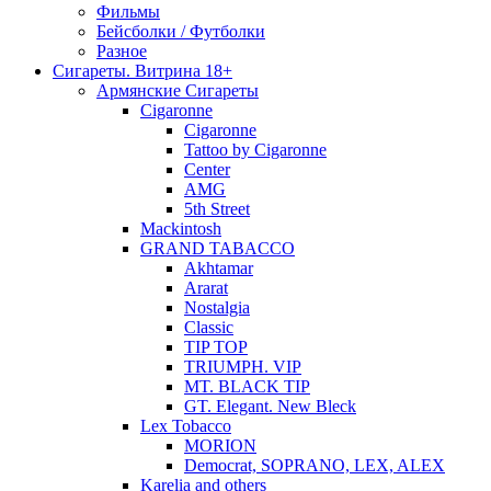
Фильмы
Бейсболки / Футболки
Разное
Сигареты. Витрина 18+
Армянские Сигареты
Cigaronne
Cigaronne
Tattoo by Cigaronne
Center
AMG
5th Street
Mackintosh
GRAND TABACCO
Akhtamar
Ararat
Nostalgia
Classic
TIP TOP
TRIUMPH. VIP
MT. BLACK TIP
GT. Elegant. New Bleck
Lex Tobacco
MORION
Democrat, SOPRANO, LEX, ALEX
Karelia and others