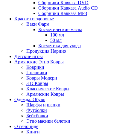
Сборники Кавказа DVD
Сборники Кавказа Audio CD
Сборники Кавказа MP3
Красота и здоровье
Ваки Фарм
Косметические масла
100 мл
50 мл
Косметика для ухода
Продукция Наринэ
Детские игры
Армянские Этно Ковры
Коврики
Половики
Ковры Модерн
3 D Ковры
Классические Ковры
Армянские Ковры
Одежда. Обувь
Шарфы и шапки
Футболки
Бейсболки
Этно масики балетки
О геноциде
Книги