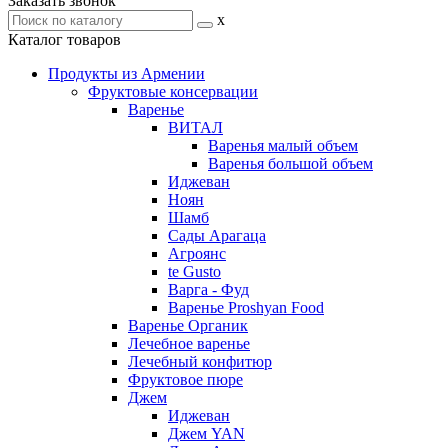
Заказать звонок
x
Каталог товаров
Продукты из Армении
Фруктовые консервации
Варенье
ВИТАЛ
Варенья малый объем
Варенья большой объем
Иджеван
Ноян
Шамб
Сады Арагаца
Агроянс
te Gusto
Варга - Фуд
Варенье Proshyan Food
Варенье Органик
Лечебное варенье
Лечебный конфитюр
Фруктовое пюре
Джем
Иджеван
Джем YAN