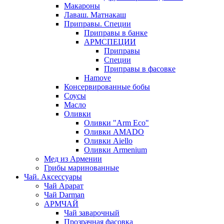
Макароны
Лаваш. Матнакаш
Приправы. Специи
Приправы в банке
АРМСПЕЦИИ
Приправы
Специи
Приправы в фасовке
Hamove
Консервированные бобы
Соусы
Масло
Оливки
Оливки "Arm Eco"
Оливки AMADO
Оливки Aiello
Оливки Armenium
Мед из Армении
Грибы маринованные
Чай. Аксессуары
Чай Арарат
Чай Darman
АРМЧАЙ
Чай заварочный
Прозрачная фасовка