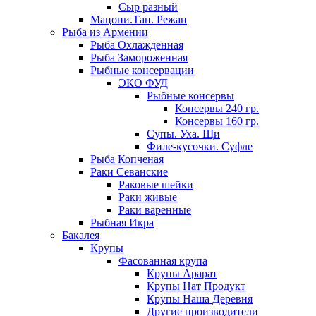
Сыр разный
Мацони.Тан. Режан
Рыба из Армении
Рыба Охлажденная
Рыба Замороженная
Рыбные консервации
ЭКО ФУД
Рыбные консервы
Консервы 240 гр.
Консервы 160 гр.
Супы. Уха. Щи
Филе-кусочки. Суфле
Рыба Копченая
Раки Севанские
Раковые шейки
Раки живые
Раки варенные
Рыбная Икра
Бакалея
Крупы
Фасованная крупа
Крупы Арарат
Крупы Нат Продукт
Крупы Наша Деревня
Другие производители