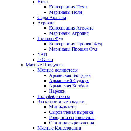
Ноян
Консервация Ноян
Маринады Ноян
Сады Арагаца
Агроянс
Консервация Агроянс
Маринады Агроянс
Прошян Фуд
Консервация Прошян Фуд
Маринады Прошян Фуд
YAN
te Gusto
Мясные Продукты
Мясные деликатесы
Армянская Бастурма
Армянский Суджух
Армянская Колбаса
Нарезки
Полуфабрикаты
Эксклюзивные закуски
Мини-рулеты
Сыровяленая вырезка
Говядина сыровяленая
Свинина сыровяленая
Мясные Консервации