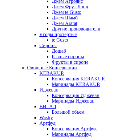
Джем Агроянс
Джем Фрут Ланд
Джем te Gusto
Джем Шамб
Джем Ararat
Другие производители
Ягоды протёртые
te Gusto
Сиропы
Дошаб
Разные сиропы
Фрукты в сиропе
Овощные Консервации
KERAKUR
Консервация KERAKUR
Маринады KERAKUR
Иджеван
Консервация Иджеван
Маринады Иджеван
ВИТАЛ
Большой объем
Wosky
Артфуд
Консервация Артфуд
Маринады Артфуд