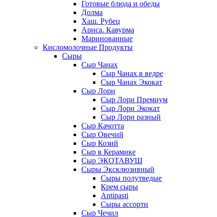
Готовые блюда и обеды
Долма
Хаш. Рубец
Ариса. Кавурма
Маринованные
Кисломолочные Продукты
Сыры
Сыр Чанах
Сыр Чанах в ведре
Сыр Чанах Экокат
Сыр Лори
Сыр Лори Премиум
Сыр Лори Экокат
Сыр Лори разный
Сыр Качотта
Сыр Овечий
Сыр Козий
Сыр в Керамике
Сыр ЭКОТАВУШ
Сыры Эксклюзивный
Сыры полутведые
Крем сыры
Antipasti
Сыры ассорти
Сыр Чечил