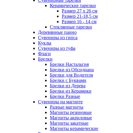
Сувенирные тарелки
Керамические тарелки
Размер 27 х 26 см
Размер 21-18,5 см
Размер 16 - 14 см
Стеклянные тарелки
Деревянные панно
Сувениры из гипса
Куклы
Сувениры из туфа
Флаги
Брелки
Брелки Настальгия
Брелки из Обсидиана
Брелки для Водителя
Брелки с Буквами
Брелки из Дерева
Брелки из Керамики
Брелки Разные
Сувениры на магните
Разные магниты
Магниты резиновые
Магниты акриловые
Магниты закатные
Магниты керамические