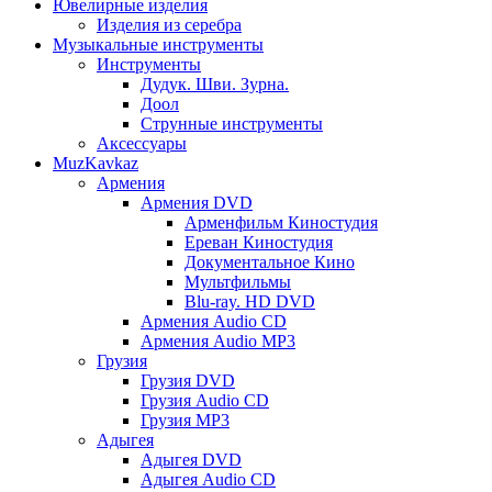
Ювелирные изделия
Изделия из серебра
Музыкальные инструменты
Инструменты
Дудук. Шви. Зурна.
Доол
Струнные инструменты
Аксессуары
MuzKavkaz
Армения
Армения DVD
Арменфильм Киностудия
Ереван Киностудия
Документальное Кино
Мультфильмы
Blu-ray. HD DVD
Армения Audio CD
Армения Audio MP3
Грузия
Грузия DVD
Грузия Audio CD
Грузия MP3
Адыгея
Адыгея DVD
Адыгея Audio CD