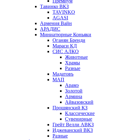
Премиум
Тавинко ВКЗ
TAVINKO
AGASI
Армения Вайн
АРАДИС
Миниатюрные Коньяки
Оганян Бренди
Мараси КД
СИС АЛКО
Животные
Храмы
Разные
Мадатовъ
МАП
Арамэ
Золотой
Армина
Айвазовский
Прошянский КЗ
Классические
Сувенирные
Грейт Велли АВКЗ
Иджеванский ВКЗ
Разные