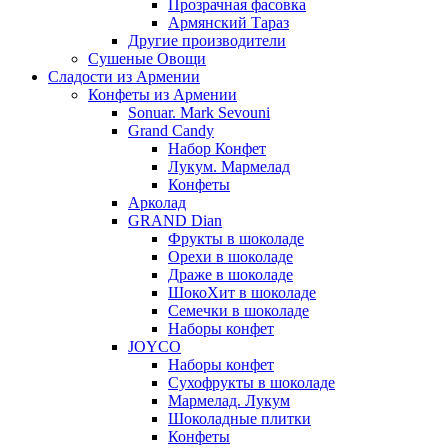
Прозрачная фасовка
Армянский Тараз
Другие производители
Сушеные Овощи
Сладости из Армении
Конфеты из Армении
Sonuar. Mark Sevouni
Grand Candy
Набор Конфет
Лукум. Мармелад
Конфеты
Арколад
GRAND Dian
Фрукты в шоколаде
Орехи в шоколаде
Драже в шоколаде
ШокоХит в шоколаде
Семечки в шоколаде
Наборы конфет
JOYCO
Наборы конфет
Сухофрукты в шоколаде
Мармелад. Лукум
Шоколадные плитки
Конфеты