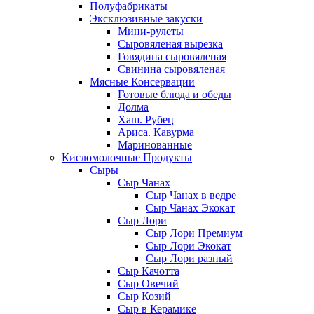
Полуфабрикаты
Эксклюзивные закуски
Мини-рулеты
Сыровяленая вырезка
Говядина сыровяленая
Свинина сыровяленая
Мясные Консервации
Готовые блюда и обеды
Долма
Хаш. Рубец
Ариса. Кавурма
Маринованные
Кисломолочные Продукты
Сыры
Сыр Чанах
Сыр Чанах в ведре
Сыр Чанах Экокат
Сыр Лори
Сыр Лори Премиум
Сыр Лори Экокат
Сыр Лори разный
Сыр Качотта
Сыр Овечий
Сыр Козий
Сыр в Керамике