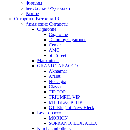
Фильмы
Бейсболки / Футболки
Разное
Сигареты. Витрина 18+
Армянские Сигареты
Cigaronne
Cigaronne
Tattoo by Cigaronne
Center
AMG
5th Street
Mackintosh
GRAND TABACCO
Akhtamar
Ararat
Nostalgia
Classic
TIP TOP
TRIUMPH. VIP
MT. BLACK TIP
GT. Elegant. New Bleck
Lex Tobacco
MORION
SOPRANO, LEX, ALEX
Karelia and others