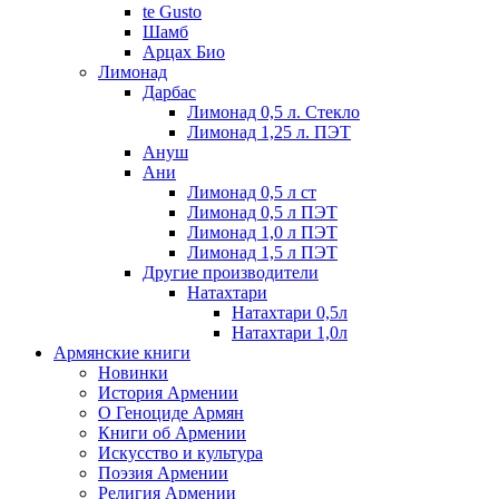
te Gusto
Шамб
Арцах Био
Лимонад
Дарбас
Лимонад 0,5 л. Стекло
Лимонад 1,25 л. ПЭТ
Ануш
Ани
Лимонад 0,5 л ст
Лимонад 0,5 л ПЭТ
Лимонад 1,0 л ПЭТ
Лимонад 1,5 л ПЭТ
Другие производители
Натахтари
Натахтари 0,5л
Натахтари 1,0л
Армянские книги
Новинки
История Армении
О Геноциде Армян
Книги об Армении
Иcкусство и культура
Поэзия Армении
Религия Армении