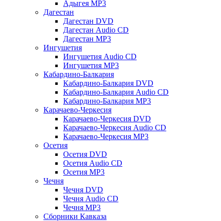
Адыгея MP3
Дагестан
Дагестан DVD
Дагестан Audio CD
Дагестан MP3
Ингушетия
Ингушетия Audio CD
Ингушетия MP3
Кабардино-Балкария
Кабардино-Балкария DVD
Кабардино-Балкария Audio CD
Кабардино-Балкария MP3
Карачаево-Черкесия
Карачаево-Черкесия DVD
Карачаево-Черкесия Audio CD
Карачаево-Черкесия MP3
Осетия
Осетия DVD
Осетия Audio CD
Осетия MP3
Чечня
Чечня DVD
Чечня Audio CD
Чечня MP3
Сборники Кавказа