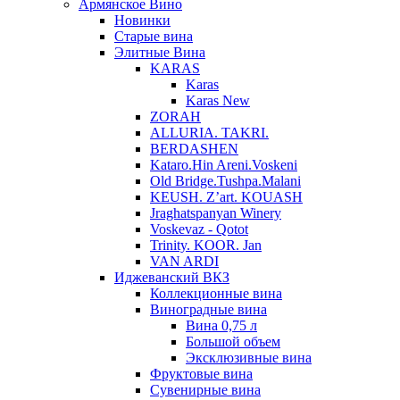
Армянское Вино
Новинки
Старые вина
Элитные Вина
KARAS
Karas
Karas New
ZORAH
ALLURIA. TAKRI.
BERDASHEN
Kataro.Hin Areni.Voskeni
Old Bridge.Tushpa.Malani
KEUSH. Z’art. KOUASH
Jraghatspanyan Winery
Voskevaz - Qotot
Trinity. KOOR. Jan
VAN ARDI
Иджеванский ВКЗ
Коллекционные вина
Виноградные вина
Вина 0,75 л
Большой объем
Эксклюзивные вина
Фруктовые вина
Cувенирные вина