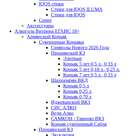
IQOS стики
Стики для IQOS ILUMA
Стики для IQOS
Сenter
Акссессуары
Алкоголь Витрина ЕГАИС 18+
Армянский Коньяк
Сувенирные Коньяки
Символы Нового 2026 Года
Прошянский КЗ
Элитные
Коньяк 5 лет 0,5 л., 0,33 л
Коньяк 5 лет 0,18 л., 0,25 л.
Коньяк 7 лет 0,5 л., 0,33 л
Шахназарян ВКД
Коньяк 0,5 л
Коньяк 0,25 л
Коньяк 0,70 л
Иджеванский ВКЗ
СИС АЛКО
Веди Алко
САМКОН / Тавинко ВКЗ
Коньяк сувенирный Сабля
Прошянский КЗ
Эксклюзив