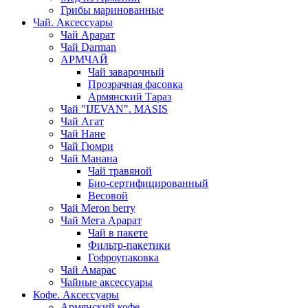
Грибы маринованные
Чай. Аксессуары
Чай Арарат
Чай Darman
АРМЧАЙ
Чай заварочный
Прозрачная фасовка
Армянский Тараз
Чай "IJEVAN". MASIS
Чай Агат
Чай Нане
Чай Гюмри
Чай Манана
Чай травяной
Био-сертифицированный
Весовой
Чай Meron berry
Чай Мега Арарат
Чай в пакете
Фильтр-пакетики
Гофроупаковка
Чай Амарас
Чайные аксессуары
Кофе. Аксессуары
Армянский кофе