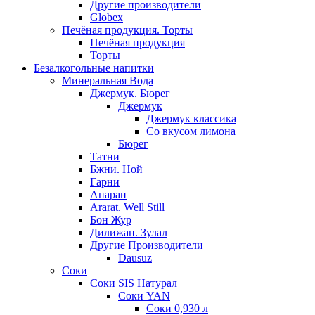
Другие производители
Globex
Печёная продукция. Торты
Печёная продукция
Торты
Безалкогольные напитки
Минеральная Вода
Джермук. Бюрег
Джермук
Джермук классика
Со вкусом лимона
Бюрег
Татни
Бжни. Ной
Гарни
Апаран
Ararat. Well Still
Бон Жур
Дилижан. Зулал
Другие Производители
Dausuz
Соки
Соки SIS Натурал
Соки YAN
Соки 0,930 л