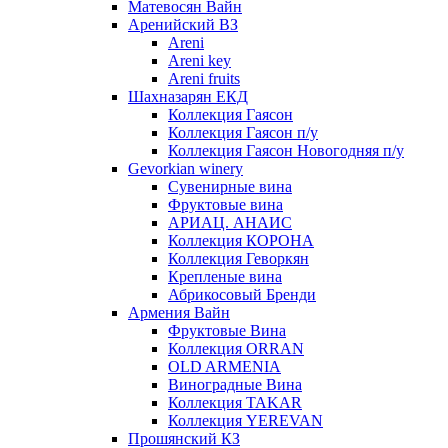
Матевосян Вайн
Аренийский ВЗ
Areni
Areni key
Areni fruits
Шахназарян ЕКД
Коллекция Гаясон
Коллекция Гаясон п/у
Коллекция Гаясон Новогодняя п/у
Gevorkian winery
Сувенирные вина
Фруктовые вина
АРИАЦ. АНАИС
Коллекция КОРОНА
Коллекция Геворкян
Крепленые вина
Абрикосовый Бренди
Армения Вайн
Фруктовые Вина
Коллекция ORRAN
OLD ARMENIA
Виноградные Вина
Коллекция TAKAR
Коллекция YEREVAN
Прошянский КЗ