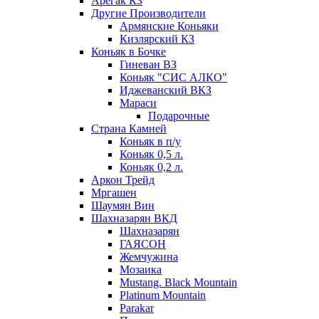
Арегак КЗ
Другие Производители
Армянские Коньяки
Кизлярский КЗ
Коньяк в Бочке
Гиневан ВЗ
Коньяк "СИС АЛКО"
Иджеванский ВКЗ
Мараси
Подарочные
Страна Камней
Коньяк в п/у
Коньяк 0,5 л.
Коньяк 0,2 л.
Аркон Трейд
Мргашен
Шаумян Вин
Шахназарян ВКД
Шахназарян
ГАЯСОН
Жемчужина
Мозаика
Mustang. Black Mountain
Platinum Mountain
Parakar