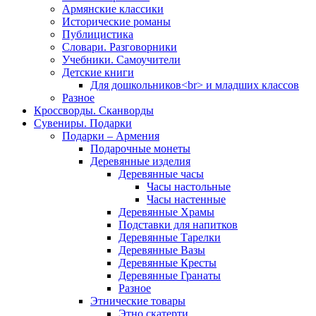
Армянские классики
Исторические романы
Публицистика
Словари. Разговорники
Учебники. Самоучители
Детские книги
Для дошкольников<br> и младших классов
Разное
Кроссворды. Сканворды
Сувениры. Подарки
Подарки – Армения
Подарочные монеты
Деревянные изделия
Деревянные часы
Часы настольные
Часы настенные
Деревянные Храмы
Подставки для напитков
Деревянные Тарелки
Деревянные Вазы
Деревянные Кресты
Деревянные Гранаты
Разное
Этнические товары
Этно скатерти