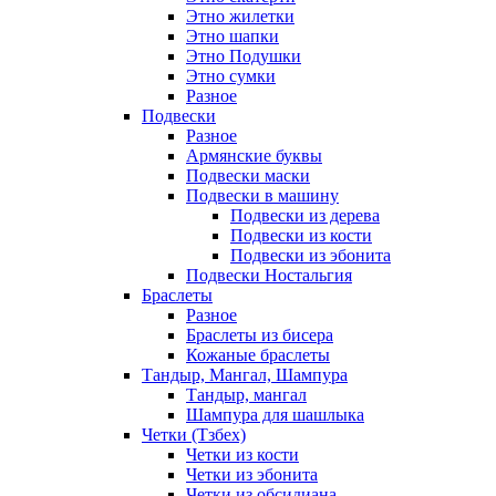
Этно жилетки
Этно шапки
Этно Подушки
Этно сумки
Разное
Подвески
Разное
Армянские буквы
Подвески маски
Подвески в машину
Подвески из дерева
Подвески из кости
Подвески из эбонита
Подвески Ностальгия
Браслеты
Разное
Браслеты из бисера
Кожаные браслеты
Тандыр, Мангал, Шампура
Тандыр, мангал
Шампура для шашлыка
Четки (Тзбех)
Четки из кости
Четки из эбонита
Четки из обсидиана