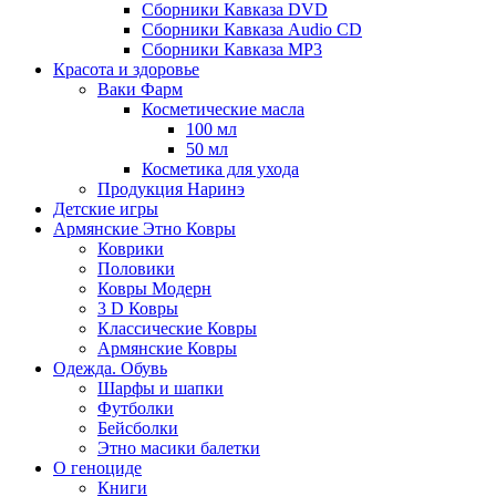
Сборники Кавказа DVD
Сборники Кавказа Audio CD
Сборники Кавказа MP3
Красота и здоровье
Ваки Фарм
Косметические масла
100 мл
50 мл
Косметика для ухода
Продукция Наринэ
Детские игры
Армянские Этно Ковры
Коврики
Половики
Ковры Модерн
3 D Ковры
Классические Ковры
Армянские Ковры
Одежда. Обувь
Шарфы и шапки
Футболки
Бейсболки
Этно масики балетки
О геноциде
Книги