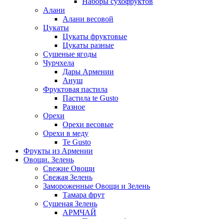
Наборы сухофруктов
Алани
Алани весовой
Цукаты
Цукаты фруктовые
Цукаты разные
Сушеные ягоды
Чурчхела
Дары Армении
Ануш
Фруктовая пастила
Пастила te Gusto
Разное
Орехи
Орехи весовые
Орехи в меду
Te Gusto
Фрукты из Армении
Овощи. Зелень
Свежие Овощи
Свежая Зелень
Замороженные Овощи и Зелень
Тамара фрут
Сушеная Зелень
АРМЧАЙ