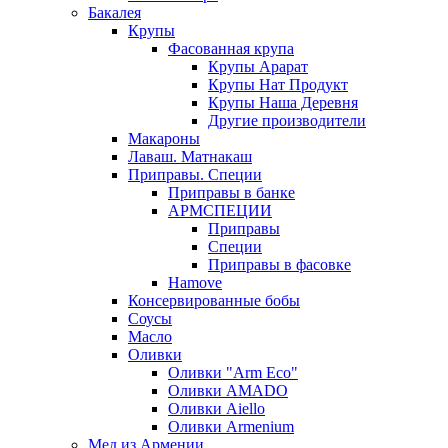
Бакалея
Крупы
Фасованная крупа
Крупы Арарат
Крупы Нат Продукт
Крупы Наша Деревня
Другие производители
Макароны
Лаваш. Матнакаш
Приправы. Специи
Приправы в банке
АРМСПЕЦИИ
Приправы
Специи
Приправы в фасовке
Hamove
Консервированные бобы
Соусы
Масло
Оливки
Оливки "Arm Eco"
Оливки AMADO
Оливки Aiello
Оливки Armenium
Мед из Армении