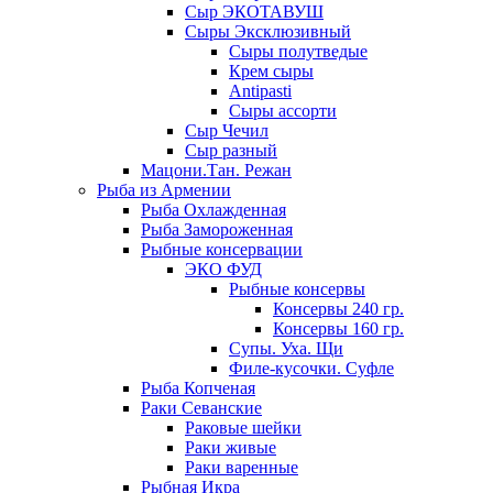
Сыр ЭКОТАВУШ
Сыры Эксклюзивный
Сыры полутведые
Крем сыры
Antipasti
Сыры ассорти
Сыр Чечил
Сыр разный
Мацони.Тан. Режан
Рыба из Армении
Рыба Охлажденная
Рыба Замороженная
Рыбные консервации
ЭКО ФУД
Рыбные консервы
Консервы 240 гр.
Консервы 160 гр.
Супы. Уха. Щи
Филе-кусочки. Суфле
Рыба Копченая
Раки Севанские
Раковые шейки
Раки живые
Раки варенные
Рыбная Икра