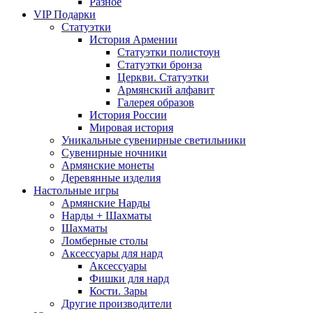
Разное
VIP Подарки
Статуэтки
История Армении
Статуэтки полистоун
Статуэтки бронза
Церкви. Статуэтки
Армянский алфавит
Галерея образов
История России
Мировая история
Уникальные сувенирные светильники
Сувенирные ночники
Армянские монеты
Деревянные изделия
Настольные игры
Армянские Нарды
Нарды + Шахматы
Шахматы
Ломберные столы
Аксессуары для нард
Аксессуары
Фишки для нард
Кости. Зары
Другие производители