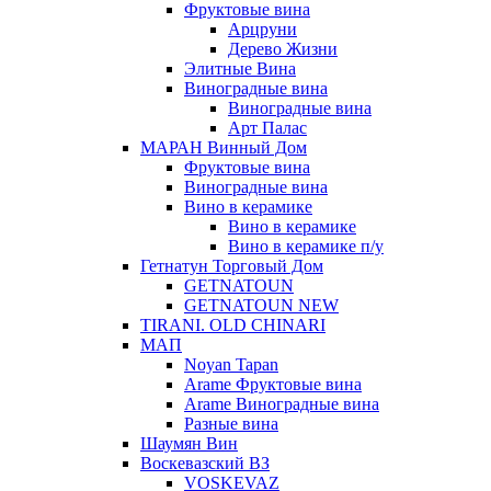
Фруктовые вина
Арцруни
Дерево Жизни
Элитные Вина
Виноградные вина
Виноградные вина
Арт Палас
МАРАН Винный Дом
Фруктовые вина
Виноградные вина
Вино в керамике
Вино в керамике
Вино в керамике п/у
Гетнатун Торговый Дом
GETNATOUN
GETNATOUN NEW
TIRANI. OLD CHINARI
МАП
Noyan Tapan
Arame Фруктовые вина
Arame Виноградные вина
Разные вина
Шаумян Вин
Воскевазский ВЗ
VOSKEVAZ