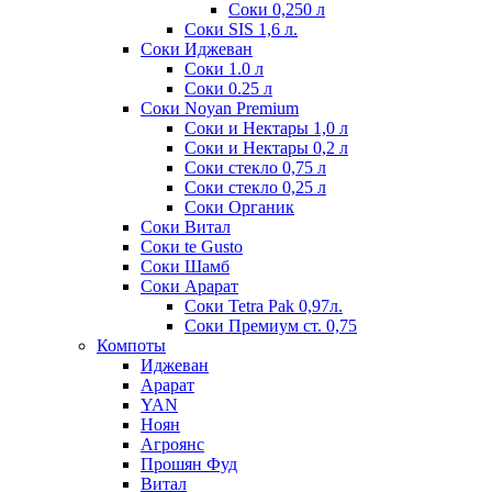
Соки 0,250 л
Соки SIS 1,6 л.
Соки Иджеван
Соки 1.0 л
Соки 0.25 л
Соки Noyan Premium
Соки и Нектары 1,0 л
Соки и Нектары 0,2 л
Соки стекло 0,75 л
Соки стекло 0,25 л
Соки Органик
Соки Витал
Соки te Gusto
Соки Шамб
Соки Арарат
Соки Tetra Pak 0,97л.
Соки Премиум ст. 0,75
Компоты
Иджеван
Арарат
YAN
Ноян
Агроянс
Прошян Фуд
Витал