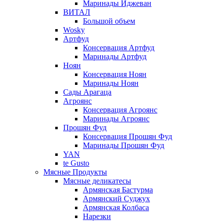
Маринады Иджеван
ВИТАЛ
Большой объем
Wosky
Артфуд
Консервация Артфуд
Маринады Артфуд
Ноян
Консервация Ноян
Маринады Ноян
Сады Арагаца
Агроянс
Консервация Агроянс
Маринады Агроянс
Прошян Фуд
Консервация Прошян Фуд
Маринады Прошян Фуд
YAN
te Gusto
Мясные Продукты
Мясные деликатесы
Армянская Бастурма
Армянский Суджух
Армянская Колбаса
Нарезки