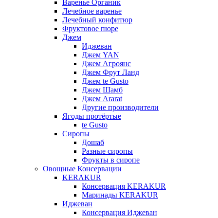
Варенье Органик
Лечебное варенье
Лечебный конфитюр
Фруктовое пюре
Джем
Иджеван
Джем YAN
Джем Агроянс
Джем Фрут Ланд
Джем te Gusto
Джем Шамб
Джем Ararat
Другие производители
Ягоды протёртые
te Gusto
Сиропы
Дошаб
Разные сиропы
Фрукты в сиропе
Овощные Консервации
KERAKUR
Консервация KERAKUR
Маринады KERAKUR
Иджеван
Консервация Иджеван