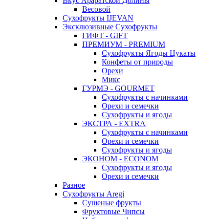
Вкус Араратской Долины
Весовой
Сухофрукты IJEVAN
Эксклюзивные Сухофрукты
ГИФТ - GIFT
ПРЕМИУМ - PREMIUM
Сухофрукты Ягоды Цукаты
Конфеты от природы
Орехи
Микс
ГУРМЭ - GOURMET
Сухофрукты с начинками
Орехи и семечки
Сухофрукты и ягоды
ЭКСТРА - EXTRA
Сухофрукты с начинками
Орехи и семечки
Сухофрукты и ягоды
ЭКОНОМ - ECONOM
Сухофрукты и ягоды
Орехи и семечки
Разное
Сухофрукты Aregi
Сушеные фрукты
Фруктовые Чипсы