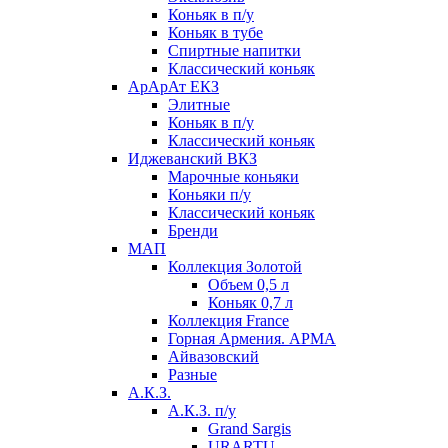
Коньяк в п/у
Коньяк в тубе
Спиртные напитки
Классический коньяк
АрАрАт ЕКЗ
Элитные
Коньяк в п/у
Классический коньяк
Иджеванский ВКЗ
Марочные коньяки
Коньяки п/у
Классический коньяк
Бренди
МАП
Коллекция Золотой
Объем 0,5 л
Коньяк 0,7 л
Коллекция France
Горная Армения. АРМА
Айвазовский
Разные
А.К.З.
А.К.З. п/у
Grand Sargis
URARTU