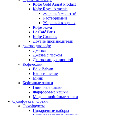
Кофе Gold Ararat Product
Кофе Royal Armenia
Жареный молотый
Растворимый
Жареный в зернах
Кофе Jezva
Le Café Paris
Кофе Grounds
Другие производители
джезва для кофе
Джезва
Джезва с песком
Джезва индукционной
Кофемолки
Edik Balyan
Классичиские
Мини
Кофейные чашки
Глиняные чашки
Фарфоровые чашки
Медные кофейные чашки
Сухофрукты. Орехи
Сухофрукты
Подарочные наборы