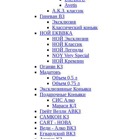
Avetis
А.К.З. классик
Гиневан ВЗ
Эксклюзив
Классический коньяк
НОЙ ЕКВВКА
НОЙ Эксклюзив
НОЙ Классик
НОЙ Легенды
NOY Very Speсial
НОЙ Кремлин
Оганян КЗ
Мадатовъ
Объем 0,5 л
Объем 0,75 л
Эксклюзивные Коньяки
Подарочные Коньяки
СИС Алко
Мараси КД
Грейт Велли АВКЗ
САМКОН КЗ
САЯТ - НОВА
Веди - Алко ВКЗ
Егвардский ВКЗ