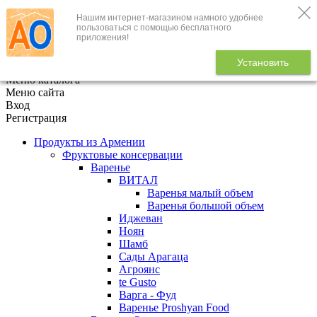
Нашим интернет-магазином намного удобнее
+7 (495) 646-888-1
пользоваться с помощью бесплатного
приложения!
В корзине
0
товаров
Установить
x
Меню каталога
Меню сайта
Вход
Регистрация
Продукты из Армении
Фруктовые консервации
Варенье
ВИТАЛ
Варенья малый объем
Варенья большой объем
Иджеван
Ноян
Шамб
Сады Арагаца
Агроянс
te Gusto
Варга - Фуд
Варенье Proshyan Food