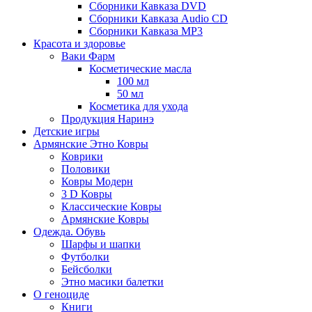
Сборники Кавказа DVD
Сборники Кавказа Audio CD
Сборники Кавказа MP3
Красота и здоровье
Ваки Фарм
Косметические масла
100 мл
50 мл
Косметика для ухода
Продукция Наринэ
Детские игры
Армянские Этно Ковры
Коврики
Половики
Ковры Модерн
3 D Ковры
Классические Ковры
Армянские Ковры
Одежда. Обувь
Шарфы и шапки
Футболки
Бейсболки
Этно масики балетки
О геноциде
Книги