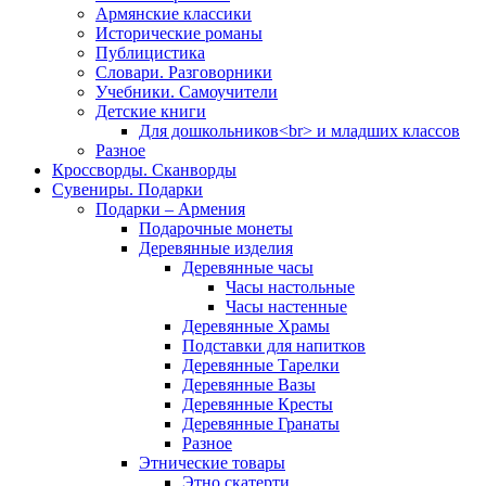
Армянские классики
Исторические романы
Публицистика
Словари. Разговорники
Учебники. Самоучители
Детские книги
Для дошкольников<br> и младших классов
Разное
Кроссворды. Сканворды
Сувениры. Подарки
Подарки – Армения
Подарочные монеты
Деревянные изделия
Деревянные часы
Часы настольные
Часы настенные
Деревянные Храмы
Подставки для напитков
Деревянные Тарелки
Деревянные Вазы
Деревянные Кресты
Деревянные Гранаты
Разное
Этнические товары
Этно скатерти