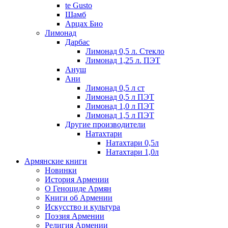
te Gusto
Шамб
Арцах Био
Лимонад
Дарбас
Лимонад 0,5 л. Стекло
Лимонад 1,25 л. ПЭТ
Ануш
Ани
Лимонад 0,5 л ст
Лимонад 0,5 л ПЭТ
Лимонад 1,0 л ПЭТ
Лимонад 1,5 л ПЭТ
Другие производители
Натахтари
Натахтари 0,5л
Натахтари 1,0л
Армянские книги
Новинки
История Армении
О Геноциде Армян
Книги об Армении
Иcкусство и культура
Поэзия Армении
Религия Армении