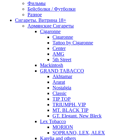
Фильмы
Бейсболки / Футболки
Разное
Сигареты. Витрина 18+
Армянские Сигареты
Cigaronne
Cigaronne
Tattoo by Cigaronne
Center
AMG
5th Street
Mackintosh
GRAND TABACCO
Akhtamar
Ararat
Nostalgia
Classic
TIP TOP
TRIUMPH. VIP
MT. BLACK TIP
GT. Elegant. New Bleck
Lex Tobacco
MORION
SOPRANO, LEX, ALEX
Karelia and others