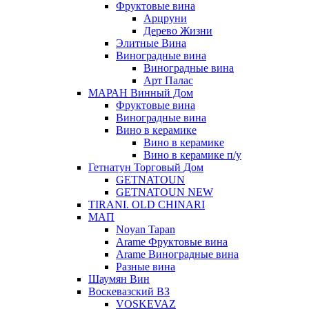
Фруктовые вина
Арцруни
Дерево Жизни
Элитные Вина
Виноградные вина
Виноградные вина
Арт Палас
МАРАН Винный Дом
Фруктовые вина
Виноградные вина
Вино в керамике
Вино в керамике
Вино в керамике п/у
Гетнатун Торговый Дом
GETNATOUN
GETNATOUN NEW
TIRANI. OLD CHINARI
МАП
Noyan Tapan
Arame Фруктовые вина
Arame Виноградные вина
Разные вина
Шаумян Вин
Воскевазский ВЗ
VOSKEVAZ