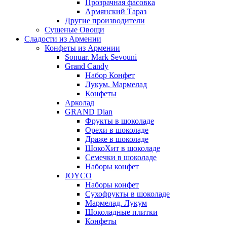
Прозрачная фасовка
Армянский Тараз
Другие производители
Сушеные Овощи
Сладости из Армении
Конфеты из Армении
Sonuar. Mark Sevouni
Grand Candy
Набор Конфет
Лукум. Мармелад
Конфеты
Арколад
GRAND Dian
Фрукты в шоколаде
Орехи в шоколаде
Драже в шоколаде
ШокоХит в шоколаде
Семечки в шоколаде
Наборы конфет
JOYCO
Наборы конфет
Сухофрукты в шоколаде
Мармелад. Лукум
Шоколадные плитки
Конфеты