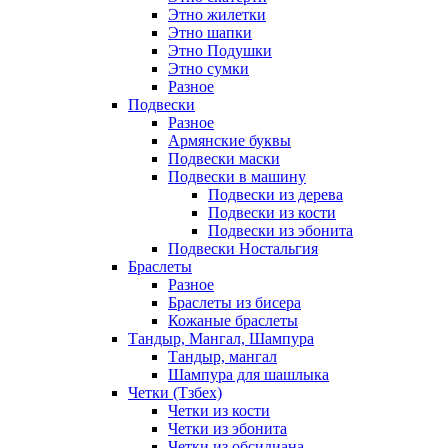
Этно жилетки
Этно шапки
Этно Подушки
Этно сумки
Разное
Подвески
Разное
Армянские буквы
Подвески маски
Подвески в машину
Подвески из дерева
Подвески из кости
Подвески из эбонита
Подвески Ностальгия
Браслеты
Разное
Браслеты из бисера
Кожаные браслеты
Тандыр, Мангал, Шампура
Тандыр, мангал
Шампура для шашлыка
Четки (Тзбех)
Четки из кости
Четки из эбонита
Четки из обсидиана