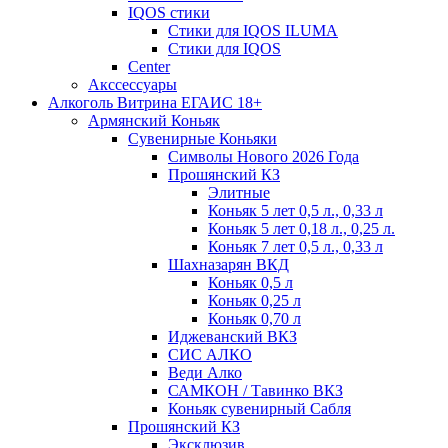
IQOS стики
Стики для IQOS ILUMA
Стики для IQOS
Сenter
Акссессуары
Алкоголь Витрина ЕГАИС 18+
Армянский Коньяк
Сувенирные Коньяки
Символы Нового 2026 Года
Прошянский КЗ
Элитные
Коньяк 5 лет 0,5 л., 0,33 л
Коньяк 5 лет 0,18 л., 0,25 л.
Коньяк 7 лет 0,5 л., 0,33 л
Шахназарян ВКД
Коньяк 0,5 л
Коньяк 0,25 л
Коньяк 0,70 л
Иджеванский ВКЗ
СИС АЛКО
Веди Алко
САМКОН / Тавинко ВКЗ
Коньяк сувенирный Сабля
Прошянский КЗ
Эксклюзив