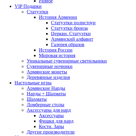
Разное
VIP Подарки
Статуэтки
История Армении
Статуэтки полистоун
Статуэтки бронза
Церкви. Статуэтки
Армянский алфавит
Галерея образов
История России
Мировая история
Уникальные сувенирные светильники
Сувенирные ночники
Армянские монеты
Деревянные изделия
Настольные игры
Армянские Нарды
Нарды + Шахматы
Шахматы
Ломберные столы
Аксессуары для нард
Аксессуары
Фишки для нард
Кости. Зары
Другие производители