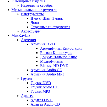
Ювелирные изделия
Изделия из серебра
Музыкальные инструменты
Инструменты
Дудук. Шви. Зурна.
Доол
Струнные инструменты
Аксессуары
MuzKavkaz
Армения
Армения DVD
Арменфильм Киностудия
Ереван Киностудия
Документальное Кино
Мультфильмы
Blu-ray. HD DVD
Армения Audio CD
Армения Audio MP3
Грузия
Грузия DVD
Грузия Audio CD
Грузия MP3
Адыгея
Адыгея DVD
Адыгея Audio CD