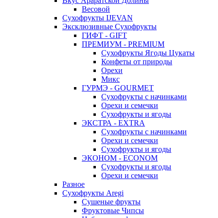
Вкус Араратской Долины
Весовой
Сухофрукты IJEVAN
Эксклюзивные Сухофрукты
ГИФТ - GIFT
ПРЕМИУМ - PREMIUM
Сухофрукты Ягоды Цукаты
Конфеты от природы
Орехи
Микс
ГУРМЭ - GOURMET
Сухофрукты с начинками
Орехи и семечки
Сухофрукты и ягоды
ЭКСТРА - EXTRA
Сухофрукты с начинками
Орехи и семечки
Сухофрукты и ягоды
ЭКОНОМ - ECONOM
Сухофрукты и ягоды
Орехи и семечки
Разное
Сухофрукты Aregi
Сушеные фрукты
Фруктовые Чипсы