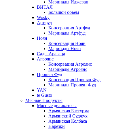
Маринады Иджеван
ВИТАЛ
Большой объем
Wosky
Артфуд
Консервация Артфуд
Маринады Артфуд
Ноян
Консервация Ноян
Маринады Ноян
Сады Арагаца
Агроянс
Консервация Агроянс
Маринады Агроянс
Прошян Фуд
Консервация Прошян Фуд
Маринады Прошян Фуд
YAN
te Gusto
Мясные Продукты
Мясные деликатесы
Армянская Бастурма
Армянский Суджух
Армянская Колбаса
Нарезки