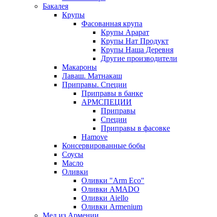
Бакалея
Крупы
Фасованная крупа
Крупы Арарат
Крупы Нат Продукт
Крупы Наша Деревня
Другие производители
Макароны
Лаваш. Матнакаш
Приправы. Специи
Приправы в банке
АРМСПЕЦИИ
Приправы
Специи
Приправы в фасовке
Hamove
Консервированные бобы
Соусы
Масло
Оливки
Оливки "Arm Eco"
Оливки AMADO
Оливки Aiello
Оливки Armenium
Мед из Армении