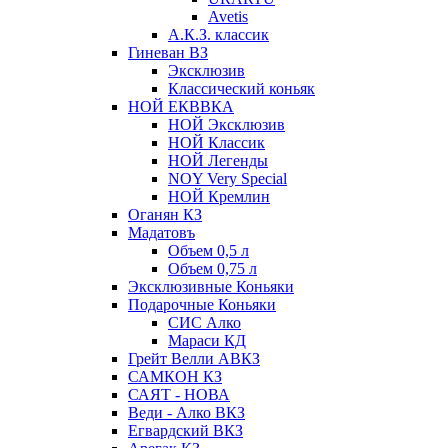
Avetis
А.К.З. классик
Гиневан ВЗ
Эксклюзив
Классический коньяк
НОЙ ЕКВВКА
НОЙ Эксклюзив
НОЙ Классик
НОЙ Легенды
NOY Very Speсial
НОЙ Кремлин
Оганян КЗ
Мадатовъ
Объем 0,5 л
Объем 0,75 л
Эксклюзивные Коньяки
Подарочные Коньяки
СИС Алко
Мараси КД
Грейт Велли АВКЗ
САМКОН КЗ
САЯТ - НОВА
Веди - Алко ВКЗ
Егвардский ВКЗ