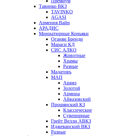
Премиум
Тавинко ВКЗ
TAVINKO
AGASI
Армения Вайн
АРАДИС
Миниатюрные Коньяки
Оганян Бренди
Мараси КД
СИС АЛКО
Животные
Храмы
Разные
Мадатовъ
МАП
Арамэ
Золотой
Армина
Айвазовский
Прошянский КЗ
Классические
Сувенирные
Грейт Велли АВКЗ
Иджеванский ВКЗ
Разные