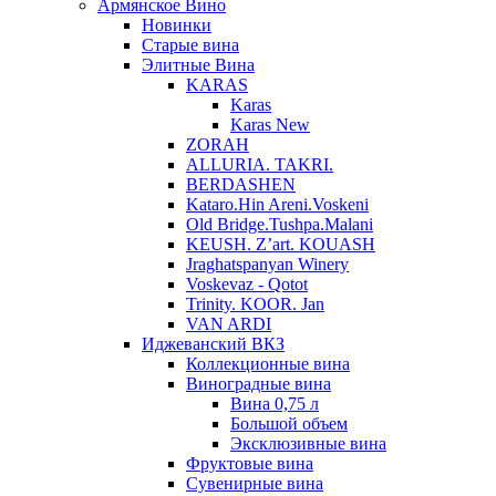
Армянское Вино
Новинки
Старые вина
Элитные Вина
KARAS
Karas
Karas New
ZORAH
ALLURIA. TAKRI.
BERDASHEN
Kataro.Hin Areni.Voskeni
Old Bridge.Tushpa.Malani
KEUSH. Z’art. KOUASH
Jraghatspanyan Winery
Voskevaz - Qotot
Trinity. KOOR. Jan
VAN ARDI
Иджеванский ВКЗ
Коллекционные вина
Виноградные вина
Вина 0,75 л
Большой объем
Эксклюзивные вина
Фруктовые вина
Cувенирные вина