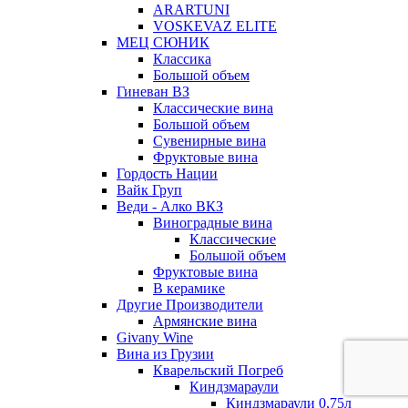
ARARTUNI
VOSKEVAZ ELITE
МЕЦ СЮНИК
Классика
Большой объем
Гиневан ВЗ
Классические вина
Большой объем
Сувенирные вина
Фруктовые вина
Гордость Нации
Вайк Груп
Веди - Алко ВКЗ
Виноградные вина
Классические
Большой объем
Фруктовые вина
В керамике
Другие Производители
Армянские вина
Givany Wine
Вина из Грузии
Кварельский Погреб
Киндзмараули
Киндзмараули 0,75л