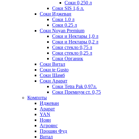
Соки 0,250 л
Соки SIS 1,6 л.
Соки Иджеван
Соки 1.0 л
Соки 0.25 л
Соки Noyan Premium
Соки и Нектары 1,0 л
Соки и Нектары 0,2 л
Соки стекло 0,75 л
Соки стекло 0,25 л
Соки Органик
Соки Витал
Соки te Gusto
Соки Шамб
Соки Арарат
Соки Tetra Pak 0,97л.
Соки Премиум ст. 0,75
Компоты
Иджеван
Арарат
YAN
Ноян
Агроянс
Прошян Фуд
Витал