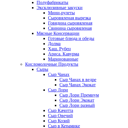
Полуфабрикаты
Эксклюзивные закуски
Мини-рулеты
Сыровяленая вырезка
Говядина сыровяленая
Свинина сыровяленая
Мясные Консервации
Готовые блюда и обеды
Долма
Хаш. Рубец
Ариса. Кавурма
Маринованные
Кисломолочные Продукты
Сыры
Сыр Чанах
Сыр Чанах в ведре
Сыр Чанах Экокат
Сыр Лори
Сыр Лори Премиум
Сыр Лори Экокат
Сыр Лори разный
Сыр Качотта
Сыр Овечий
Сыр Козий
Сыр в Керамике