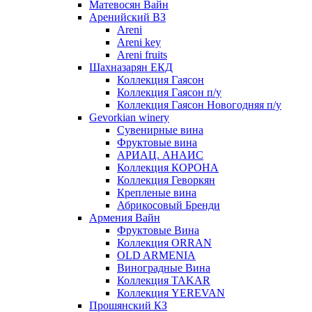
Матевосян Вайн
Аренийский ВЗ
Areni
Areni key
Areni fruits
Шахназарян ЕКД
Коллекция Гаясон
Коллекция Гаясон п/у
Коллекция Гаясон Новогодняя п/у
Gevorkian winery
Сувенирные вина
Фруктовые вина
АРИАЦ. АНАИС
Коллекция КОРОНА
Коллекция Геворкян
Крепленые вина
Абрикосовый Бренди
Армения Вайн
Фруктовые Вина
Коллекция ORRAN
OLD ARMENIA
Виноградные Вина
Коллекция TAKAR
Коллекция YEREVAN
Прошянский КЗ