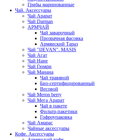
Грибы маринованные
Чай. Аксессуары
Чай Арарат
Чай Darman
АРМЧАЙ
Чай заварочный
Прозрачная фасовка
Армянский Тараз
Чай "IJEVAN". MASIS
Чай Агат
Чай Нане
Чай Гюмри
Чай Манана
Чай травяной
Био-сертифицированный
Весовой
Чай Meron berry
Чай Мега Арарат
Чай в пакете
Фильтр-пакетики
Гофроупаковка
Чай Амарас
Чайные аксессуары
Кофе. Аксессуары
Армянский кофе