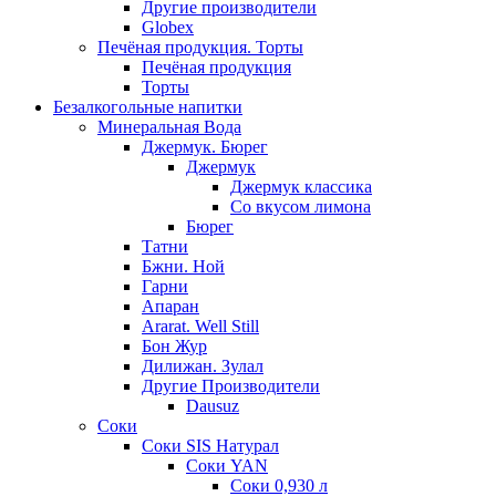
Другие производители
Globex
Печёная продукция. Торты
Печёная продукция
Торты
Безалкогольные напитки
Минеральная Вода
Джермук. Бюрег
Джермук
Джермук классика
Со вкусом лимона
Бюрег
Татни
Бжни. Ной
Гарни
Апаран
Ararat. Well Still
Бон Жур
Дилижан. Зулал
Другие Производители
Dausuz
Соки
Соки SIS Натурал
Соки YAN
Соки 0,930 л