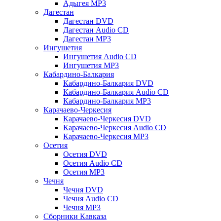
Адыгея MP3
Дагестан
Дагестан DVD
Дагестан Audio CD
Дагестан MP3
Ингушетия
Ингушетия Audio CD
Ингушетия MP3
Кабардино-Балкария
Кабардино-Балкария DVD
Кабардино-Балкария Audio CD
Кабардино-Балкария MP3
Карачаево-Черкесия
Карачаево-Черкесия DVD
Карачаево-Черкесия Audio CD
Карачаево-Черкесия MP3
Осетия
Осетия DVD
Осетия Audio CD
Осетия MP3
Чечня
Чечня DVD
Чечня Audio CD
Чечня MP3
Сборники Кавказа