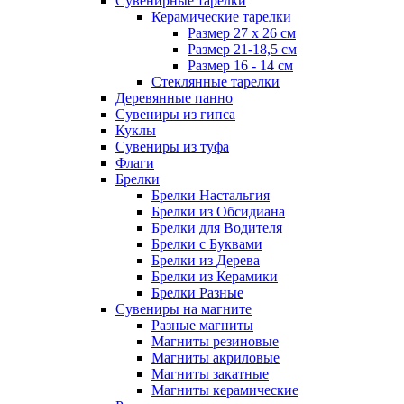
Сувенирные тарелки
Керамические тарелки
Размер 27 х 26 см
Размер 21-18,5 см
Размер 16 - 14 см
Стеклянные тарелки
Деревянные панно
Сувениры из гипса
Куклы
Сувениры из туфа
Флаги
Брелки
Брелки Настальгия
Брелки из Обсидиана
Брелки для Водителя
Брелки с Буквами
Брелки из Дерева
Брелки из Керамики
Брелки Разные
Сувениры на магните
Разные магниты
Магниты резиновые
Магниты акриловые
Магниты закатные
Магниты керамические