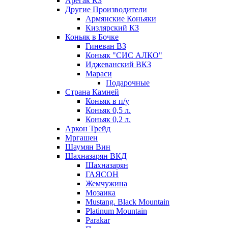
Арегак КЗ
Другие Производители
Армянские Коньяки
Кизлярский КЗ
Коньяк в Бочке
Гиневан ВЗ
Коньяк "СИС АЛКО"
Иджеванский ВКЗ
Мараси
Подарочные
Страна Камней
Коньяк в п/у
Коньяк 0,5 л.
Коньяк 0,2 л.
Аркон Трейд
Мргашен
Шаумян Вин
Шахназарян ВКД
Шахназарян
ГАЯСОН
Жемчужина
Мозаика
Mustang. Black Mountain
Platinum Mountain
Parakar