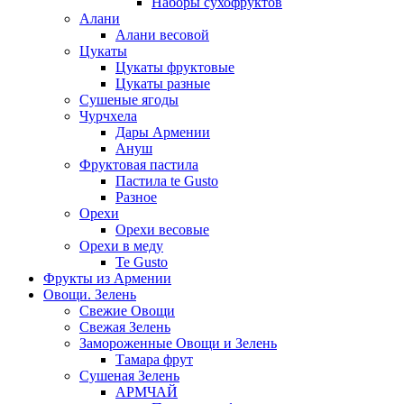
Наборы сухофруктов
Алани
Алани весовой
Цукаты
Цукаты фруктовые
Цукаты разные
Сушеные ягоды
Чурчхела
Дары Армении
Ануш
Фруктовая пастила
Пастила te Gusto
Разное
Орехи
Орехи весовые
Орехи в меду
Te Gusto
Фрукты из Армении
Овощи. Зелень
Свежие Овощи
Свежая Зелень
Замороженные Овощи и Зелень
Тамара фрут
Сушеная Зелень
АРМЧАЙ