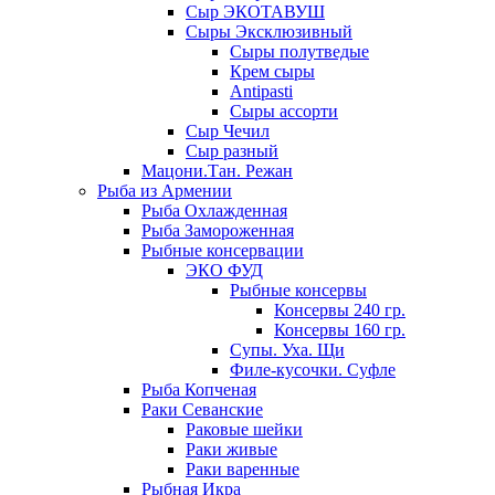
Сыр ЭКОТАВУШ
Сыры Эксклюзивный
Сыры полутведые
Крем сыры
Antipasti
Сыры ассорти
Сыр Чечил
Сыр разный
Мацони.Тан. Режан
Рыба из Армении
Рыба Охлажденная
Рыба Замороженная
Рыбные консервации
ЭКО ФУД
Рыбные консервы
Консервы 240 гр.
Консервы 160 гр.
Супы. Уха. Щи
Филе-кусочки. Суфле
Рыба Копченая
Раки Севанские
Раковые шейки
Раки живые
Раки варенные
Рыбная Икра