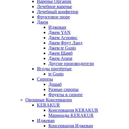
Варенье Органик
Лечебное варенье
Лечебный конфитюр
Фруктовое пюре
Джем
Иджеван
Джем YAN
Джем Агроянс
Джем Фрут Ланд
Джем te Gusto
Джем Шамб
Джем Ararat
Другие производители
Ягоды протёртые
te Gusto
Сиропы
Дошаб
Разные сиропы
Фрукты в сиропе
Овощные Консервации
KERAKUR
Консервация KERAKUR
Маринады KERAKUR
Иджеван
Консервация Иджеван