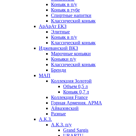
Коньяк в п/у
Коньяк в тубе
Спиртные напитки
Классический коньяк
АрАрАт ЕКЗ
Элитные
Коньяк в п/у
Классический коньяк
Иджеванский ВКЗ
Марочные коньяки
Коньяки п/у
Классический коньяк
Бренди
МАП
Коллекция Золотой
Объем 0,5 л
Коньяк 0,7 л
Коллекция France
Горная Армения. АРМА
Айвазовский
Разные
А.К.З.
А.К.З. п/у
Grand Sargis
URARTU