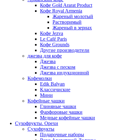
Кофе Gold Ararat Product
Кофе Royal Armenia
Жареный молотый
Растворимый
Жареный в зернах
Кофе Jezva
Le Café Paris
Кофе Grounds
Другие производители
джезва для кофе
Джезва
Джезва с песком
Джезва индукционной
Кофемолки
Edik Balyan
Классичиские
Мини
Кофейные чашки
Глиняные чашки
Фарфоровые чашки
Медные кофейные чашки
Сухофрукты. Орехи
Сухофрукты
Подарочные наборы