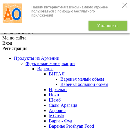
Нашим интернет-магазином намного удобнее
+7 (495) 646-888-1
пользоваться с помощью бесплатного
приложения!
В корзине
0
товаров
Установить
x
Меню каталога
Меню сайта
Вход
Регистрация
Продукты из Армении
Фруктовые консервации
Варенье
ВИТАЛ
Варенья малый объем
Варенья большой объем
Иджеван
Ноян
Шамб
Сады Арагаца
Агроянс
te Gusto
Варга - Фуд
Варенье Proshyan Food