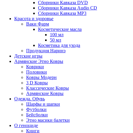
Сборники Кавказа DVD
Сборники Кавказа Audio CD
Сборники Кавказа MP3
Красота и здоровье
Ваки Фарм
Косметические масла
100 мл
50 мл
Косметика для ухода
Продукция Наринэ
Детские игры
Армянские Этно Ковры
Коврики
Половики
Ковры Модерн
3 D Ковры
Классические Ковры
Армянские Ковры
Одежда. Обувь
Шарфы и шапки
Футболки
Бейсболки
Этно масики балетки
О геноциде
Книги