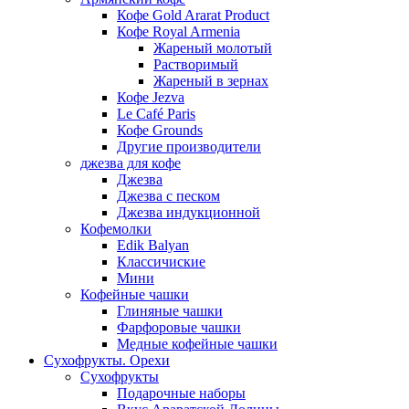
Кофе Gold Ararat Product
Кофе Royal Armenia
Жареный молотый
Растворимый
Жареный в зернах
Кофе Jezva
Le Café Paris
Кофе Grounds
Другие производители
джезва для кофе
Джезва
Джезва с песком
Джезва индукционной
Кофемолки
Edik Balyan
Классичиские
Мини
Кофейные чашки
Глиняные чашки
Фарфоровые чашки
Медные кофейные чашки
Сухофрукты. Орехи
Сухофрукты
Подарочные наборы