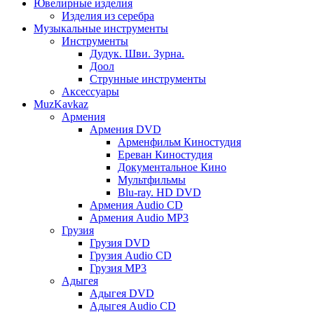
Ювелирные изделия
Изделия из серебра
Музыкальные инструменты
Инструменты
Дудук. Шви. Зурна.
Доол
Струнные инструменты
Аксессуары
MuzKavkaz
Армения
Армения DVD
Арменфильм Киностудия
Ереван Киностудия
Документальное Кино
Мультфильмы
Blu-ray. HD DVD
Армения Audio CD
Армения Audio MP3
Грузия
Грузия DVD
Грузия Audio CD
Грузия MP3
Адыгея
Адыгея DVD
Адыгея Audio CD