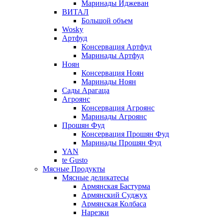
Маринады Иджеван
ВИТАЛ
Большой объем
Wosky
Артфуд
Консервация Артфуд
Маринады Артфуд
Ноян
Консервация Ноян
Маринады Ноян
Сады Арагаца
Агроянс
Консервация Агроянс
Маринады Агроянс
Прошян Фуд
Консервация Прошян Фуд
Маринады Прошян Фуд
YAN
te Gusto
Мясные Продукты
Мясные деликатесы
Армянская Бастурма
Армянский Суджух
Армянская Колбаса
Нарезки