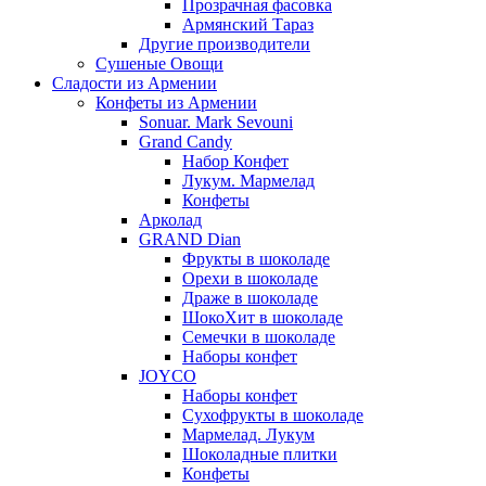
Прозрачная фасовка
Армянский Тараз
Другие производители
Сушеные Овощи
Сладости из Армении
Конфеты из Армении
Sonuar. Mark Sevouni
Grand Candy
Набор Конфет
Лукум. Мармелад
Конфеты
Арколад
GRAND Dian
Фрукты в шоколаде
Орехи в шоколаде
Драже в шоколаде
ШокоХит в шоколаде
Семечки в шоколаде
Наборы конфет
JOYCO
Наборы конфет
Сухофрукты в шоколаде
Мармелад. Лукум
Шоколадные плитки
Конфеты