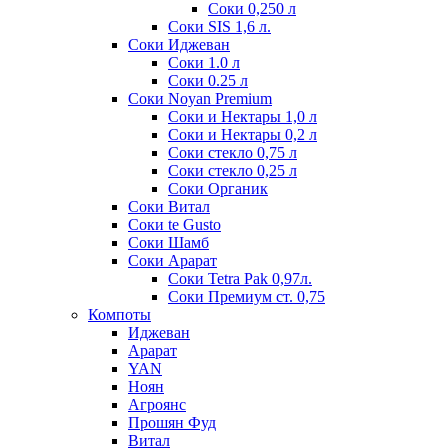
Соки 0,250 л
Соки SIS 1,6 л.
Соки Иджеван
Соки 1.0 л
Соки 0.25 л
Соки Noyan Premium
Соки и Нектары 1,0 л
Соки и Нектары 0,2 л
Соки стекло 0,75 л
Соки стекло 0,25 л
Соки Органик
Соки Витал
Соки te Gusto
Соки Шамб
Соки Арарат
Соки Tetra Pak 0,97л.
Соки Премиум ст. 0,75
Компоты
Иджеван
Арарат
YAN
Ноян
Агроянс
Прошян Фуд
Витал