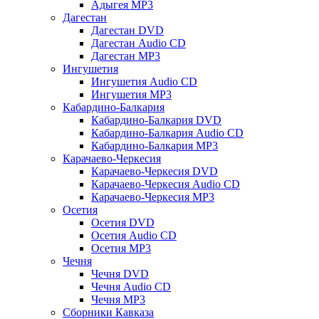
Адыгея MP3
Дагестан
Дагестан DVD
Дагестан Audio CD
Дагестан MP3
Ингушетия
Ингушетия Audio CD
Ингушетия MP3
Кабардино-Балкария
Кабардино-Балкария DVD
Кабардино-Балкария Audio CD
Кабардино-Балкария MP3
Карачаево-Черкесия
Карачаево-Черкесия DVD
Карачаево-Черкесия Audio CD
Карачаево-Черкесия MP3
Осетия
Осетия DVD
Осетия Audio CD
Осетия MP3
Чечня
Чечня DVD
Чечня Audio CD
Чечня MP3
Сборники Кавказа