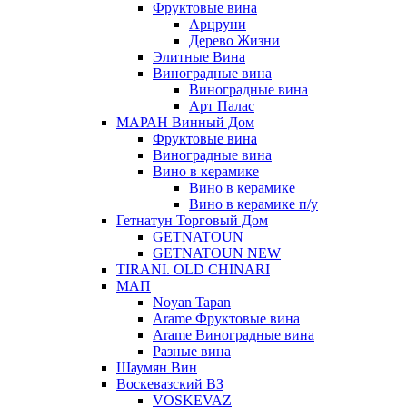
Фруктовые вина
Арцруни
Дерево Жизни
Элитные Вина
Виноградные вина
Виноградные вина
Арт Палас
МАРАН Винный Дом
Фруктовые вина
Виноградные вина
Вино в керамике
Вино в керамике
Вино в керамике п/у
Гетнатун Торговый Дом
GETNATOUN
GETNATOUN NEW
TIRANI. OLD CHINARI
МАП
Noyan Tapan
Arame Фруктовые вина
Arame Виноградные вина
Разные вина
Шаумян Вин
Воскевазский ВЗ
VOSKEVAZ