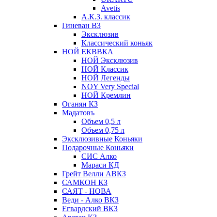
Avetis
А.К.З. классик
Гиневан ВЗ
Эксклюзив
Классический коньяк
НОЙ ЕКВВКА
НОЙ Эксклюзив
НОЙ Классик
НОЙ Легенды
NOY Very Speсial
НОЙ Кремлин
Оганян КЗ
Мадатовъ
Объем 0,5 л
Объем 0,75 л
Эксклюзивные Коньяки
Подарочные Коньяки
СИС Алко
Мараси КД
Грейт Велли АВКЗ
САМКОН КЗ
САЯТ - НОВА
Веди - Алко ВКЗ
Егвардский ВКЗ