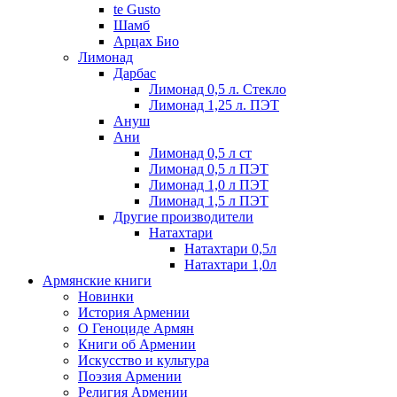
te Gusto
Шамб
Арцах Био
Лимонад
Дарбас
Лимонад 0,5 л. Стекло
Лимонад 1,25 л. ПЭТ
Ануш
Ани
Лимонад 0,5 л ст
Лимонад 0,5 л ПЭТ
Лимонад 1,0 л ПЭТ
Лимонад 1,5 л ПЭТ
Другие производители
Натахтари
Натахтари 0,5л
Натахтари 1,0л
Армянские книги
Новинки
История Армении
О Геноциде Армян
Книги об Армении
Иcкусство и культура
Поэзия Армении
Религия Армении