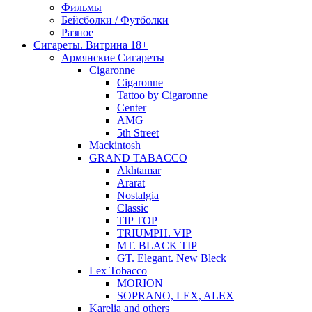
Фильмы
Бейсболки / Футболки
Разное
Сигареты. Витрина 18+
Армянские Сигареты
Cigaronne
Cigaronne
Tattoo by Cigaronne
Center
AMG
5th Street
Mackintosh
GRAND TABACCO
Akhtamar
Ararat
Nostalgia
Classic
TIP TOP
TRIUMPH. VIP
MT. BLACK TIP
GT. Elegant. New Bleck
Lex Tobacco
MORION
SOPRANO, LEX, ALEX
Karelia and others