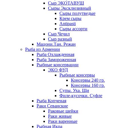
Сыр ЭКОТАВУШ
Сыры Эксклюзивный
Сыры полутведые
Крем сыры
Antipasti
Сыры ассорти
Сыр Чечил
Сыр разный
Мацони.Тан. Режан
Рыба из Армении
Рыба Охлажденная
Рыба Замороженная
Рыбные консервации
ЭКО ФУД
Рыбные консервы
Консервы 240 гр.
Консервы 160 гр.
Супы. Уха. Щи
Филе-кусочки. Суфле
Рыба Копченая
Раки Севанские
Раковые шейки
Раки живые
Раки варенные
Рыбная Икра