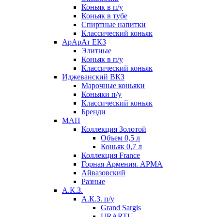
Коньяк в п/у
Коньяк в тубе
Спиртные напитки
Классический коньяк
АрАрАт ЕКЗ
Элитные
Коньяк в п/у
Классический коньяк
Иджеванский ВКЗ
Марочные коньяки
Коньяки п/у
Классический коньяк
Бренди
МАП
Коллекция Золотой
Объем 0,5 л
Коньяк 0,7 л
Коллекция France
Горная Армения. АРМА
Айвазовский
Разные
А.К.З.
А.К.З. п/у
Grand Sargis
URARTU