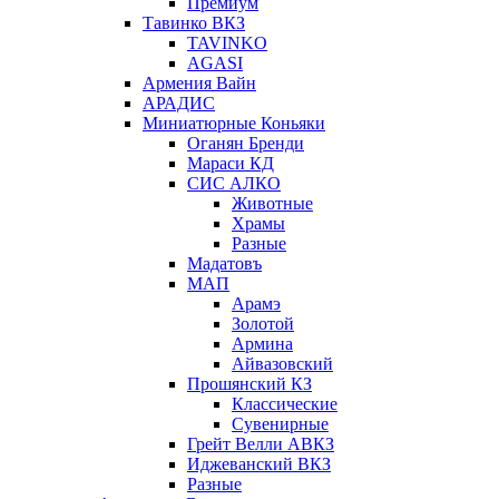
Премиум
Тавинко ВКЗ
TAVINKO
AGASI
Армения Вайн
АРАДИС
Миниатюрные Коньяки
Оганян Бренди
Мараси КД
СИС АЛКО
Животные
Храмы
Разные
Мадатовъ
МАП
Арамэ
Золотой
Армина
Айвазовский
Прошянский КЗ
Классические
Сувенирные
Грейт Велли АВКЗ
Иджеванский ВКЗ
Разные