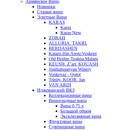
Армянское Вино
Новинки
Старые вина
Элитные Вина
KARAS
Karas
Karas New
ZORAH
ALLURIA. TAKRI.
BERDASHEN
Kataro.Hin Areni.Voskeni
Old Bridge.Tushpa.Malani
KEUSH. Z’art. KOUASH
Jraghatspanyan Winery
Voskevaz - Qotot
Trinity. KOOR. Jan
VAN ARDI
Иджеванский ВКЗ
Коллекционные вина
Виноградные вина
Вина 0,75 л
Большой объем
Эксклюзивные вина
Фруктовые вина
Cувенирные вина