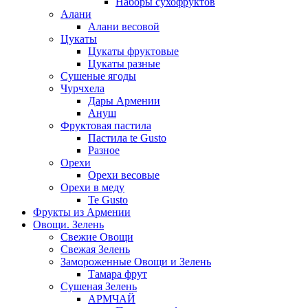
Наборы сухофруктов
Алани
Алани весовой
Цукаты
Цукаты фруктовые
Цукаты разные
Сушеные ягоды
Чурчхела
Дары Армении
Ануш
Фруктовая пастила
Пастила te Gusto
Разное
Орехи
Орехи весовые
Орехи в меду
Te Gusto
Фрукты из Армении
Овощи. Зелень
Свежие Овощи
Свежая Зелень
Замороженные Овощи и Зелень
Тамара фрут
Сушеная Зелень
АРМЧАЙ