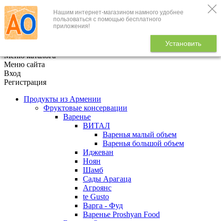
Нашим интернет-магазином намного удобнее
+7 (495) 646-888-1
пользоваться с помощью бесплатного
приложения!
В корзине
0
товаров
Установить
x
Меню каталога
Меню сайта
Вход
Регистрация
Продукты из Армении
Фруктовые консервации
Варенье
ВИТАЛ
Варенья малый объем
Варенья большой объем
Иджеван
Ноян
Шамб
Сады Арагаца
Агроянс
te Gusto
Варга - Фуд
Варенье Proshyan Food