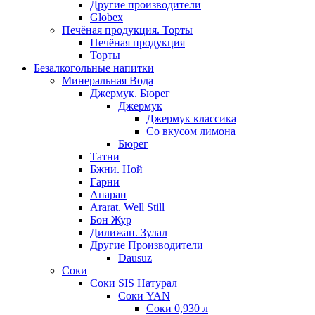
Другие производители
Globex
Печёная продукция. Торты
Печёная продукция
Торты
Безалкогольные напитки
Минеральная Вода
Джермук. Бюрег
Джермук
Джермук классика
Со вкусом лимона
Бюрег
Татни
Бжни. Ной
Гарни
Апаран
Ararat. Well Still
Бон Жур
Дилижан. Зулал
Другие Производители
Dausuz
Соки
Соки SIS Натурал
Соки YAN
Соки 0,930 л