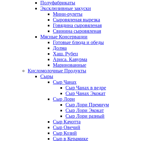
Полуфабрикаты
Эксклюзивные закуски
Мини-рулеты
Сыровяленая вырезка
Говядина сыровяленая
Свинина сыровяленая
Мясные Консервации
Готовые блюда и обеды
Долма
Хаш. Рубец
Ариса. Кавурма
Маринованные
Кисломолочные Продукты
Сыры
Сыр Чанах
Сыр Чанах в ведре
Сыр Чанах Экокат
Сыр Лори
Сыр Лори Премиум
Сыр Лори Экокат
Сыр Лори разный
Сыр Качотта
Сыр Овечий
Сыр Козий
Сыр в Керамике