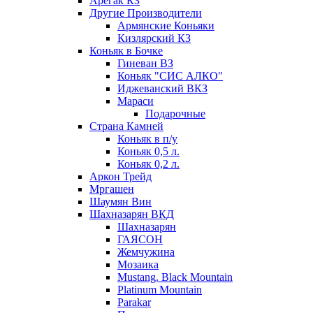
Арегак КЗ
Другие Производители
Армянские Коньяки
Кизлярский КЗ
Коньяк в Бочке
Гиневан ВЗ
Коньяк "СИС АЛКО"
Иджеванский ВКЗ
Мараси
Подарочные
Страна Камней
Коньяк в п/у
Коньяк 0,5 л.
Коньяк 0,2 л.
Аркон Трейд
Мргашен
Шаумян Вин
Шахназарян ВКД
Шахназарян
ГАЯСОН
Жемчужина
Мозаика
Mustang. Black Mountain
Platinum Mountain
Parakar