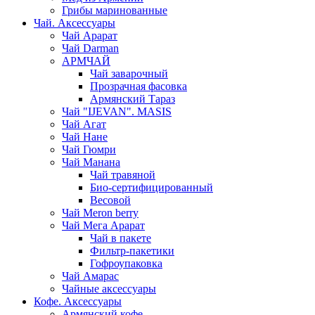
Грибы маринованные
Чай. Аксессуары
Чай Арарат
Чай Darman
АРМЧАЙ
Чай заварочный
Прозрачная фасовка
Армянский Тараз
Чай "IJEVAN". MASIS
Чай Агат
Чай Нане
Чай Гюмри
Чай Манана
Чай травяной
Био-сертифицированный
Весовой
Чай Meron berry
Чай Мега Арарат
Чай в пакете
Фильтр-пакетики
Гофроупаковка
Чай Амарас
Чайные аксессуары
Кофе. Аксессуары
Армянский кофе