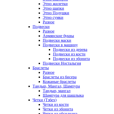
Этно жилетки
Этно шапки
Этно Подушки
Этно сумки
Разное
Подвески
Разное
Армянские буквы
Подвески маски
Подвески в машину
Подвески из дерева
Подвески из кости
Подвески из эбонита
Подвески Ностальгия
Браслеты
Разное
Браслеты из бисера
Кожаные браслеты
Тандыр, Мангал, Шампура
Тандыр, мангал
Шампура для шашлыка
Четки (Тзбех)
Четки из кости
Четки из эбонита
Четки из обсидиана