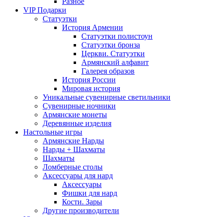
Разное
VIP Подарки
Статуэтки
История Армении
Статуэтки полистоун
Статуэтки бронза
Церкви. Статуэтки
Армянский алфавит
Галерея образов
История России
Мировая история
Уникальные сувенирные светильники
Сувенирные ночники
Армянские монеты
Деревянные изделия
Настольные игры
Армянские Нарды
Нарды + Шахматы
Шахматы
Ломберные столы
Аксессуары для нард
Аксессуары
Фишки для нард
Кости. Зары
Другие производители