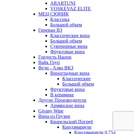
ARARTUNI
VOSKEVAZ ELITE
МЕЦ СЮНИК
Классика
Большой объем
Гиневан ВЗ
Классические вина
Большой объем
Сувенирные вина
Фруктовые вина
Гордость Нации
Вайк Груп
Веди - Алко ВКЗ
Виноградные вина
Классические
Большой объем
Фруктовые вина
В керамике
Другие Производители
Армянские вина
Givany Wine
Вина из Грузии
Кварельский Погреб
Киндзмараули
Киндзмараули 0,75л