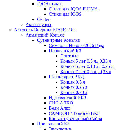
IQOS стики
Стики для IQOS ILUMA
Стики для IQOS
Сenter
Акссессуары
Алкоголь Витрина ЕГАИС 18+
Армянский Коньяк
Сувенирные Коньяки
Символы Нового 2026 Года
Прошянский КЗ
Элитные
Коньяк 5 лет 0,5 л., 0,33 л
Коньяк 5 лет 0,18 л., 0,25 л.
Коньяк 7 лет 0,5 л., 0,33 л
Шахназарян ВКД
Коньяк 0,5 л
Коньяк 0,25 л
Коньяк 0,70 л
Иджеванский ВКЗ
СИС АЛКО
Веди Алко
САМКОН / Тавинко ВКЗ
Коньяк сувенирный Сабля
Прошянский КЗ
Эксклюзив