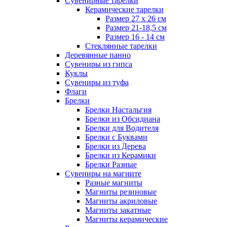
Сувенирные тарелки
Керамические тарелки
Размер 27 х 26 см
Размер 21-18,5 см
Размер 16 - 14 см
Стеклянные тарелки
Деревянные панно
Сувениры из гипса
Куклы
Сувениры из туфа
Флаги
Брелки
Брелки Настальгия
Брелки из Обсидиана
Брелки для Водителя
Брелки с Буквами
Брелки из Дерева
Брелки из Керамики
Брелки Разные
Сувениры на магните
Разные магниты
Магниты резиновые
Магниты акриловые
Магниты закатные
Магниты керамические