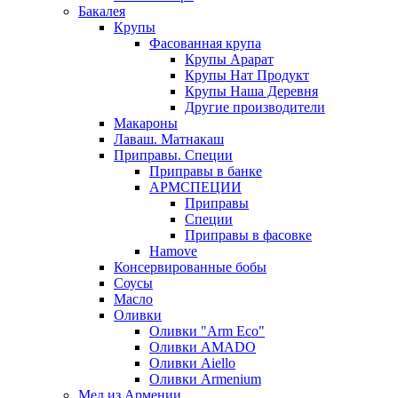
Бакалея
Крупы
Фасованная крупа
Крупы Арарат
Крупы Нат Продукт
Крупы Наша Деревня
Другие производители
Макароны
Лаваш. Матнакаш
Приправы. Специи
Приправы в банке
АРМСПЕЦИИ
Приправы
Специи
Приправы в фасовке
Hamove
Консервированные бобы
Соусы
Масло
Оливки
Оливки "Arm Eco"
Оливки AMADO
Оливки Aiello
Оливки Armenium
Мед из Армении