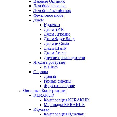
Варенье Органик
Лечебное варенье
Лечебный конфитюр
Фруктовое пюре
Джем
Иджеван
Джем YAN
Джем Агроянс
Джем Фрут Ланд
Джем te Gusto
Джем Шамб
Джем Ararat
Другие производители
Ягоды протёртые
te Gusto
Сиропы
Дошаб
Разные сиропы
Фрукты в сиропе
Овощные Консервации
KERAKUR
Консервация KERAKUR
Маринады KERAKUR
Иджеван
Консервация Иджеван