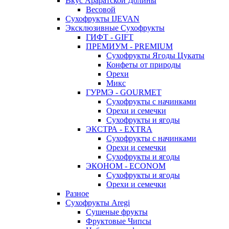
Вкус Араратской Долины
Весовой
Сухофрукты IJEVAN
Эксклюзивные Сухофрукты
ГИФТ - GIFT
ПРЕМИУМ - PREMIUM
Сухофрукты Ягоды Цукаты
Конфеты от природы
Орехи
Микс
ГУРМЭ - GOURMET
Сухофрукты с начинками
Орехи и семечки
Сухофрукты и ягоды
ЭКСТРА - EXTRA
Сухофрукты с начинками
Орехи и семечки
Сухофрукты и ягоды
ЭКОНОМ - ECONOM
Сухофрукты и ягоды
Орехи и семечки
Разное
Сухофрукты Aregi
Сушеные фрукты
Фруктовые Чипсы