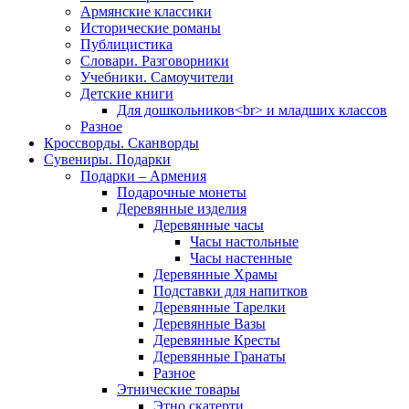
Армянские классики
Исторические романы
Публицистика
Словари. Разговорники
Учебники. Самоучители
Детские книги
Для дошкольников<br> и младших классов
Разное
Кроссворды. Сканворды
Сувениры. Подарки
Подарки – Армения
Подарочные монеты
Деревянные изделия
Деревянные часы
Часы настольные
Часы настенные
Деревянные Храмы
Подставки для напитков
Деревянные Тарелки
Деревянные Вазы
Деревянные Кресты
Деревянные Гранаты
Разное
Этнические товары
Этно скатерти