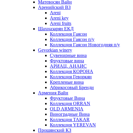
Матевосян Вайн
Аренийский ВЗ
Areni
Areni key
Areni fruits
Шахназарян ЕКД
Коллекция Гаясон
Коллекция Гаясон п/у
Коллекция Гаясон Новогодняя п/у
Gevorkian winery
Сувенирные вина
Фруктовые вина
АРИАЦ. АНАИС
Коллекция КОРОНА
Коллекция Геворкян
Крепленые вина
Абрикосовый Бренди
Армения Вайн
Фруктовые Вина
Коллекция ORRAN
OLD ARMENIA
Виноградные Вина
Коллекция TAKAR
Коллекция YEREVAN
Прошянский КЗ