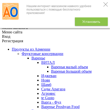
Нашим интернет-магазином намного удобнее
+7 (495) 646-888-1
пользоваться с помощью бесплатного
приложения!
В корзине
0
товаров
Установить
x
Меню каталога
Меню сайта
Вход
Регистрация
Продукты из Армении
Фруктовые консервации
Варенье
ВИТАЛ
Варенья малый объем
Варенья большой объем
Иджеван
Ноян
Шамб
Сады Арагаца
Агроянс
te Gusto
Варга - Фуд
Варенье Proshyan Food