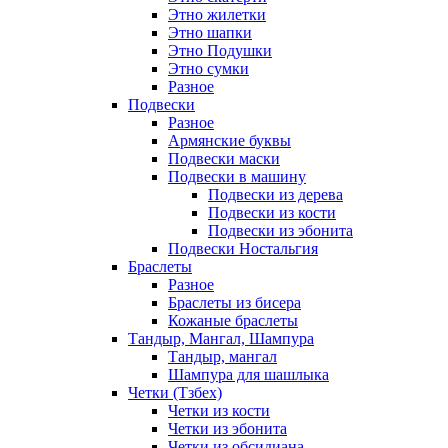
Этно жилетки
Этно шапки
Этно Подушки
Этно сумки
Разное
Подвески
Разное
Армянские буквы
Подвески маски
Подвески в машину
Подвески из дерева
Подвески из кости
Подвески из эбонита
Подвески Ностальгия
Браслеты
Разное
Браслеты из бисера
Кожаные браслеты
Тандыр, Мангал, Шампура
Тандыр, мангал
Шампура для шашлыка
Четки (Тзбех)
Четки из кости
Четки из эбонита
Четки из обсидиана