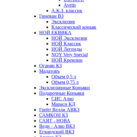
Avetis
А.К.З. классик
Гиневан ВЗ
Эксклюзив
Классический коньяк
НОЙ ЕКВВКА
НОЙ Эксклюзив
НОЙ Классик
НОЙ Легенды
NOY Very Speсial
НОЙ Кремлин
Оганян КЗ
Мадатовъ
Объем 0,5 л
Объем 0,75 л
Эксклюзивные Коньяки
Подарочные Коньяки
СИС Алко
Мараси КД
Грейт Велли АВКЗ
САМКОН КЗ
САЯТ - НОВА
Веди - Алко ВКЗ
Егвардский ВКЗ