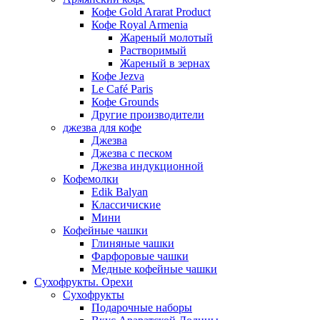
Кофе Gold Ararat Product
Кофе Royal Armenia
Жареный молотый
Растворимый
Жареный в зернах
Кофе Jezva
Le Café Paris
Кофе Grounds
Другие производители
джезва для кофе
Джезва
Джезва с песком
Джезва индукционной
Кофемолки
Edik Balyan
Классичиские
Мини
Кофейные чашки
Глиняные чашки
Фарфоровые чашки
Медные кофейные чашки
Сухофрукты. Орехи
Сухофрукты
Подарочные наборы