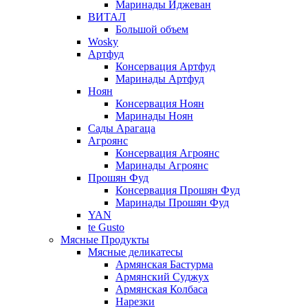
Маринады Иджеван
ВИТАЛ
Большой объем
Wosky
Артфуд
Консервация Артфуд
Маринады Артфуд
Ноян
Консервация Ноян
Маринады Ноян
Сады Арагаца
Агроянс
Консервация Агроянс
Маринады Агроянс
Прошян Фуд
Консервация Прошян Фуд
Маринады Прошян Фуд
YAN
te Gusto
Мясные Продукты
Мясные деликатесы
Армянская Бастурма
Армянский Суджух
Армянская Колбаса
Нарезки