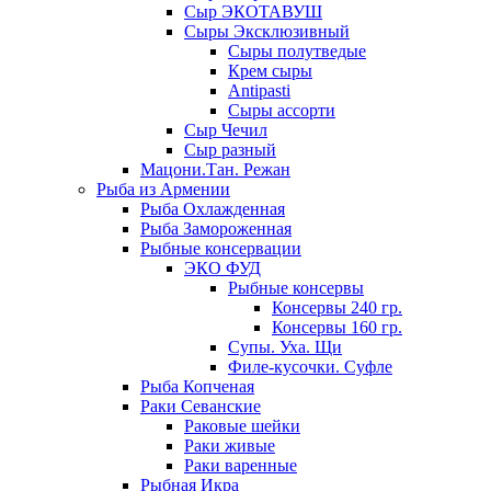
Сыр ЭКОТАВУШ
Сыры Эксклюзивный
Сыры полутведые
Крем сыры
Antipasti
Сыры ассорти
Сыр Чечил
Сыр разный
Мацони.Тан. Режан
Рыба из Армении
Рыба Охлажденная
Рыба Замороженная
Рыбные консервации
ЭКО ФУД
Рыбные консервы
Консервы 240 гр.
Консервы 160 гр.
Супы. Уха. Щи
Филе-кусочки. Суфле
Рыба Копченая
Раки Севанские
Раковые шейки
Раки живые
Раки варенные
Рыбная Икра