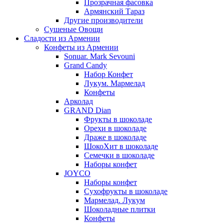
Прозрачная фасовка
Армянский Тараз
Другие производители
Сушеные Овощи
Сладости из Армении
Конфеты из Армении
Sonuar. Mark Sevouni
Grand Candy
Набор Конфет
Лукум. Мармелад
Конфеты
Арколад
GRAND Dian
Фрукты в шоколаде
Орехи в шоколаде
Драже в шоколаде
ШокоХит в шоколаде
Семечки в шоколаде
Наборы конфет
JOYCO
Наборы конфет
Сухофрукты в шоколаде
Мармелад. Лукум
Шоколадные плитки
Конфеты