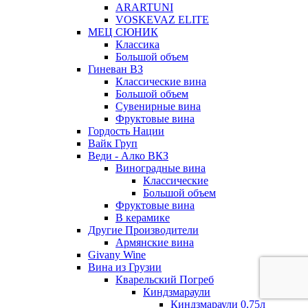
ARARTUNI
VOSKEVAZ ELITE
МЕЦ СЮНИК
Классика
Большой объем
Гиневан ВЗ
Классические вина
Большой объем
Сувенирные вина
Фруктовые вина
Гордость Нации
Вайк Груп
Веди - Алко ВКЗ
Виноградные вина
Классические
Большой объем
Фруктовые вина
В керамике
Другие Производители
Армянские вина
Givany Wine
Вина из Грузии
Кварельский Погреб
Киндзмараули
Киндзмараули 0,75л