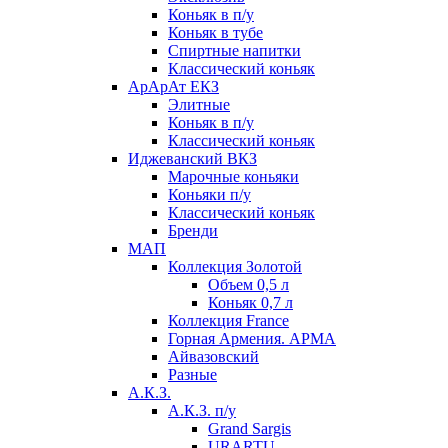
Коньяк в п/у
Коньяк в тубе
Спиртные напитки
Классический коньяк
АрАрАт ЕКЗ
Элитные
Коньяк в п/у
Классический коньяк
Иджеванский ВКЗ
Марочные коньяки
Коньяки п/у
Классический коньяк
Бренди
МАП
Коллекция Золотой
Объем 0,5 л
Коньяк 0,7 л
Коллекция France
Горная Армения. АРМА
Айвазовский
Разные
А.К.З.
А.К.З. п/у
Grand Sargis
URARTU