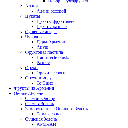
Наборы сухофруктов
Алани
Алани весовой
Цукаты
Цукаты фруктовые
Цукаты разные
Сушеные ягоды
Чурчхела
Дары Армении
Ануш
Фруктовая пастила
Пастила te Gusto
Разное
Орехи
Орехи весовые
Орехи в меду
Te Gusto
Фрукты из Армении
Овощи. Зелень
Свежие Овощи
Свежая Зелень
Замороженные Овощи и Зелень
Тамара фрут
Сушеная Зелень
АРМЧАЙ