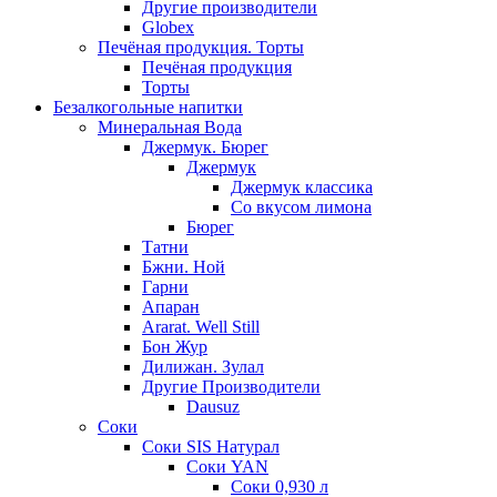
Другие производители
Globex
Печёная продукция. Торты
Печёная продукция
Торты
Безалкогольные напитки
Минеральная Вода
Джермук. Бюрег
Джермук
Джермук классика
Со вкусом лимона
Бюрег
Татни
Бжни. Ной
Гарни
Апаран
Ararat. Well Still
Бон Жур
Дилижан. Зулал
Другие Производители
Dausuz
Соки
Соки SIS Натурал
Соки YAN
Соки 0,930 л