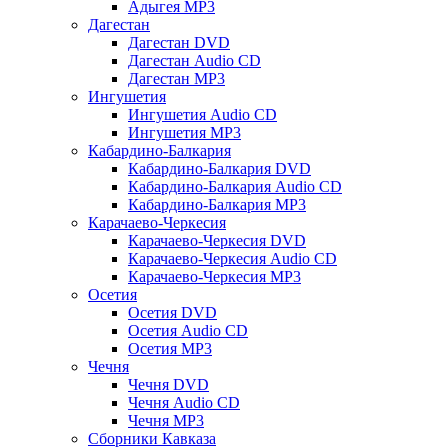
Адыгея MP3
Дагестан
Дагестан DVD
Дагестан Audio CD
Дагестан MP3
Ингушетия
Ингушетия Audio CD
Ингушетия MP3
Кабардино-Балкария
Кабардино-Балкария DVD
Кабардино-Балкария Audio CD
Кабардино-Балкария MP3
Карачаево-Черкесия
Карачаево-Черкесия DVD
Карачаево-Черкесия Audio CD
Карачаево-Черкесия MP3
Осетия
Осетия DVD
Осетия Audio CD
Осетия MP3
Чечня
Чечня DVD
Чечня Audio CD
Чечня MP3
Сборники Кавказа