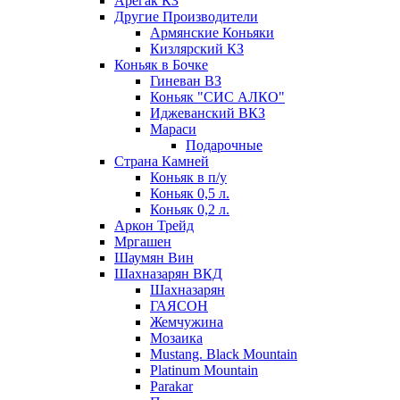
Арегак КЗ
Другие Производители
Армянские Коньяки
Кизлярский КЗ
Коньяк в Бочке
Гиневан ВЗ
Коньяк "СИС АЛКО"
Иджеванский ВКЗ
Мараси
Подарочные
Страна Камней
Коньяк в п/у
Коньяк 0,5 л.
Коньяк 0,2 л.
Аркон Трейд
Мргашен
Шаумян Вин
Шахназарян ВКД
Шахназарян
ГАЯСОН
Жемчужина
Мозаика
Mustang. Black Mountain
Platinum Mountain
Parakar