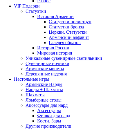
Разное
VIP Подарки
Статуэтки
История Армении
Статуэтки полистоун
Статуэтки бронза
Церкви. Статуэтки
Армянский алфавит
Галерея образов
История России
Мировая история
Уникальные сувенирные светильники
Сувенирные ночники
Армянские монеты
Деревянные изделия
Настольные игры
Армянские Нарды
Нарды + Шахматы
Шахматы
Ломберные столы
Аксессуары для нард
Аксессуары
Фишки для нард
Кости. Зары
Другие производители