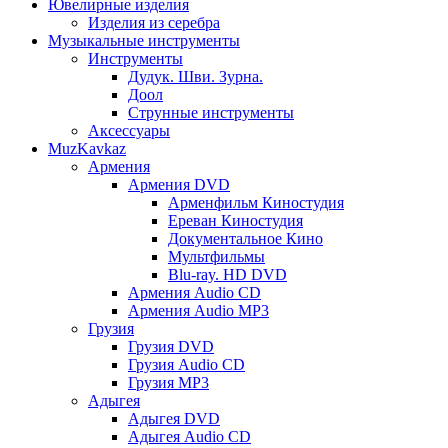
Ювелирные изделия
Изделия из серебра
Музыкальные инструменты
Инструменты
Дудук. Шви. Зурна.
Доол
Струнные инструменты
Аксессуары
MuzKavkaz
Армения
Армения DVD
Арменфильм Киностудия
Ереван Киностудия
Документальное Кино
Мультфильмы
Blu-ray. HD DVD
Армения Audio CD
Армения Audio MP3
Грузия
Грузия DVD
Грузия Audio CD
Грузия MP3
Адыгея
Адыгея DVD
Адыгея Audio CD