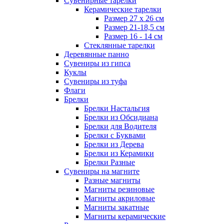
Сувенирные тарелки
Керамические тарелки
Размер 27 х 26 см
Размер 21-18,5 см
Размер 16 - 14 см
Стеклянные тарелки
Деревянные панно
Сувениры из гипса
Куклы
Сувениры из туфа
Флаги
Брелки
Брелки Настальгия
Брелки из Обсидиана
Брелки для Водителя
Брелки с Буквами
Брелки из Дерева
Брелки из Керамики
Брелки Разные
Сувениры на магните
Разные магниты
Магниты резиновые
Магниты акриловые
Магниты закатные
Магниты керамические