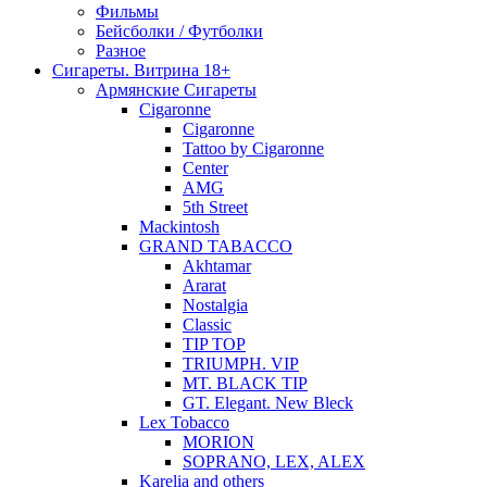
Фильмы
Бейсболки / Футболки
Разное
Сигареты. Витрина 18+
Армянские Сигареты
Cigaronne
Cigaronne
Tattoo by Cigaronne
Center
AMG
5th Street
Mackintosh
GRAND TABACCO
Akhtamar
Ararat
Nostalgia
Classic
TIP TOP
TRIUMPH. VIP
MT. BLACK TIP
GT. Elegant. New Bleck
Lex Tobacco
MORION
SOPRANO, LEX, ALEX
Karelia and others