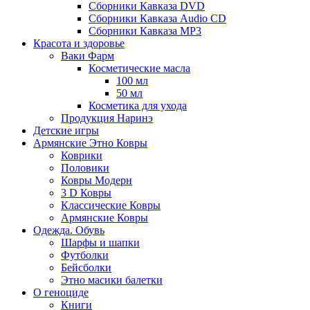
Сборники Кавказа DVD
Сборники Кавказа Audio CD
Сборники Кавказа MP3
Красота и здоровье
Ваки Фарм
Косметические масла
100 мл
50 мл
Косметика для ухода
Продукция Наринэ
Детские игры
Армянские Этно Ковры
Коврики
Половики
Ковры Модерн
3 D Ковры
Классические Ковры
Армянские Ковры
Одежда. Обувь
Шарфы и шапки
Футболки
Бейсболки
Этно масики балетки
О геноциде
Книги