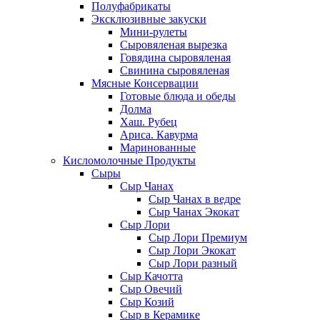
Полуфабрикаты
Эксклюзивные закуски
Мини-рулеты
Сыровяленая вырезка
Говядина сыровяленая
Свинина сыровяленая
Мясные Консервации
Готовые блюда и обеды
Долма
Хаш. Рубец
Ариса. Кавурма
Маринованные
Кисломолочные Продукты
Сыры
Сыр Чанах
Сыр Чанах в ведре
Сыр Чанах Экокат
Сыр Лори
Сыр Лори Премиум
Сыр Лори Экокат
Сыр Лори разный
Сыр Качотта
Сыр Овечий
Сыр Козий
Сыр в Керамике