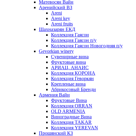
Матевосян Вайн
Аренийский ВЗ
Areni
Areni key
Areni fruits
Шахназарян ЕКД
Коллекция Гаясон
Коллекция Гаясон п/у
Коллекция Гаясон Новогодняя п/у
Gevorkian winery
Сувенирные вина
Фруктовые вина
АРИАЦ. АНАИС
Коллекция КОРОНА
Коллекция Геворкян
Крепленые вина
Абрикосовый Бренди
Армения Вайн
Фруктовые Вина
Коллекция ORRAN
OLD ARMENIA
Виноградные Вина
Коллекция TAKAR
Коллекция YEREVAN
Прошянский КЗ