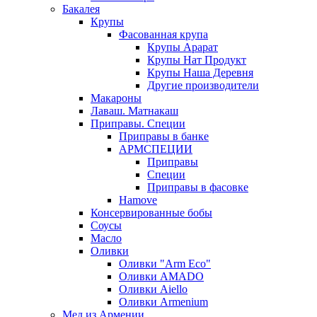
Бакалея
Крупы
Фасованная крупа
Крупы Арарат
Крупы Нат Продукт
Крупы Наша Деревня
Другие производители
Макароны
Лаваш. Матнакаш
Приправы. Специи
Приправы в банке
АРМСПЕЦИИ
Приправы
Специи
Приправы в фасовке
Hamove
Консервированные бобы
Соусы
Масло
Оливки
Оливки "Arm Eco"
Оливки AMADO
Оливки Aiello
Оливки Armenium
Мед из Армении