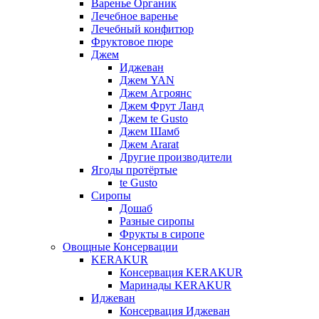
Варенье Органик
Лечебное варенье
Лечебный конфитюр
Фруктовое пюре
Джем
Иджеван
Джем YAN
Джем Агроянс
Джем Фрут Ланд
Джем te Gusto
Джем Шамб
Джем Ararat
Другие производители
Ягоды протёртые
te Gusto
Сиропы
Дошаб
Разные сиропы
Фрукты в сиропе
Овощные Консервации
KERAKUR
Консервация KERAKUR
Маринады KERAKUR
Иджеван
Консервация Иджеван