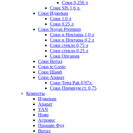
Соки 0,250 л
Соки SIS 1,6 л.
Соки Иджеван
Соки 1.0 л
Соки 0.25 л
Соки Noyan Premium
Соки и Нектары 1,0 л
Соки и Нектары 0,2 л
Соки стекло 0,75 л
Соки стекло 0,25 л
Соки Органик
Соки Витал
Соки te Gusto
Соки Шамб
Соки Арарат
Соки Tetra Pak 0,97л.
Соки Премиум ст. 0,75
Компоты
Иджеван
Арарат
YAN
Ноян
Агроянс
Прошян Фуд
Витал