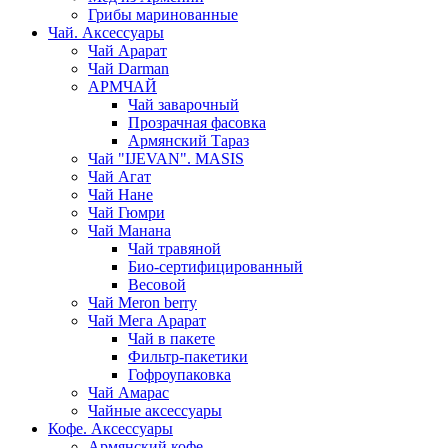
Грибы маринованные
Чай. Аксессуары
Чай Арарат
Чай Darman
АРМЧАЙ
Чай заварочный
Прозрачная фасовка
Армянский Тараз
Чай "IJEVAN". MASIS
Чай Агат
Чай Нане
Чай Гюмри
Чай Манана
Чай травяной
Био-сертифицированный
Весовой
Чай Meron berry
Чай Мега Арарат
Чай в пакете
Фильтр-пакетики
Гофроупаковка
Чай Амарас
Чайные аксессуары
Кофе. Аксессуары
Армянский кофе