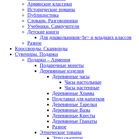
Армянские классики
Исторические романы
Публицистика
Словари. Разговорники
Учебники. Самоучители
Детские книги
Для дошкольников<br> и младших классов
Разное
Кроссворды. Сканворды
Сувениры. Подарки
Подарки – Армения
Подарочные монеты
Деревянные изделия
Деревянные часы
Часы настольные
Часы настенные
Деревянные Храмы
Подставки для напитков
Деревянные Тарелки
Деревянные Вазы
Деревянные Кресты
Деревянные Гранаты
Разное
Этнические товары
Этно скатерти