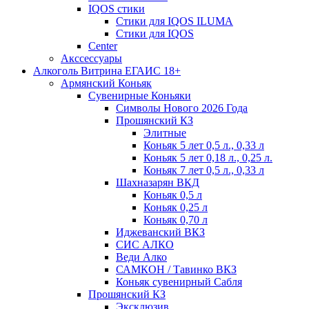
IQOS стики
Стики для IQOS ILUMA
Стики для IQOS
Сenter
Акссессуары
Алкоголь Витрина ЕГАИС 18+
Армянский Коньяк
Сувенирные Коньяки
Символы Нового 2026 Года
Прошянский КЗ
Элитные
Коньяк 5 лет 0,5 л., 0,33 л
Коньяк 5 лет 0,18 л., 0,25 л.
Коньяк 7 лет 0,5 л., 0,33 л
Шахназарян ВКД
Коньяк 0,5 л
Коньяк 0,25 л
Коньяк 0,70 л
Иджеванский ВКЗ
СИС АЛКО
Веди Алко
САМКОН / Тавинко ВКЗ
Коньяк сувенирный Сабля
Прошянский КЗ
Эксклюзив