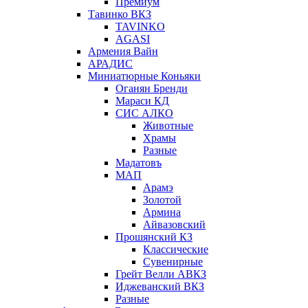
Премиум
Тавинко ВКЗ
TAVINKO
AGASI
Армения Вайн
АРАДИС
Миниатюрные Коньяки
Оганян Бренди
Мараси КД
СИС АЛКО
Животные
Храмы
Разные
Мадатовъ
МАП
Арамэ
Золотой
Армина
Айвазовский
Прошянский КЗ
Классические
Сувенирные
Грейт Велли АВКЗ
Иджеванский ВКЗ
Разные