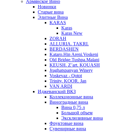
Армянское Вино
Новинки
Старые вина
Элитные Вина
KARAS
Karas
Karas New
ZORAH
ALLURIA. TAKRI.
BERDASHEN
Kataro.Hin Areni.Voskeni
Old Bridge.Tushpa.Malani
KEUSH. Z’art. KOUASH
Jraghatspanyan Winery
Voskevaz - Qotot
Trinity. KOOR. Jan
VAN ARDI
Иджеванский ВКЗ
Коллекционные вина
Виноградные вина
Вина 0,75 л
Большой объем
Эксклюзивные вина
Фруктовые вина
Cувенирные вина