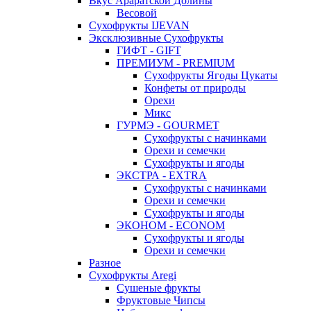
Вкус Араратской Долины
Весовой
Сухофрукты IJEVAN
Эксклюзивные Сухофрукты
ГИФТ - GIFT
ПРЕМИУМ - PREMIUM
Сухофрукты Ягоды Цукаты
Конфеты от природы
Орехи
Микс
ГУРМЭ - GOURMET
Сухофрукты с начинками
Орехи и семечки
Сухофрукты и ягоды
ЭКСТРА - EXTRA
Сухофрукты с начинками
Орехи и семечки
Сухофрукты и ягоды
ЭКОНОМ - ECONOM
Сухофрукты и ягоды
Орехи и семечки
Разное
Сухофрукты Aregi
Сушеные фрукты
Фруктовые Чипсы