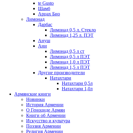
te Gusto
Шамб
Арцах Био
Лимонад
Дарбас
Лимонад 0,5 л. Стекло
Лимонад 1,25 л. ПЭТ
Ануш
Ани
Лимонад 0,5 л ст
Лимонад 0,5 л ПЭТ
Лимонад 1,0 л ПЭТ
Лимонад 1,5 л ПЭТ
Другие производители
Натахтари
Натахтари 0,5л
Натахтари 1,0л
Армянские книги
Новинки
История Армении
О Геноциде Армян
Книги об Армении
Иcкусство и культура
Поэзия Армении
Религия Армении