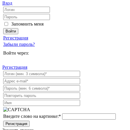
Вход
Запомнить меня
Регистрация
Забыли пароль?
Войти через:
Регистрация
Введите слово на картинке:
*