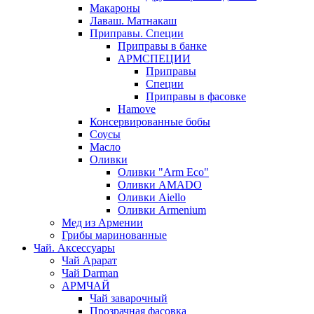
Макароны
Лаваш. Матнакаш
Приправы. Специи
Приправы в банке
АРМСПЕЦИИ
Приправы
Специи
Приправы в фасовке
Hamove
Консервированные бобы
Соусы
Масло
Оливки
Оливки "Arm Eco"
Оливки AMADO
Оливки Aiello
Оливки Armenium
Мед из Армении
Грибы маринованные
Чай. Аксессуары
Чай Арарат
Чай Darman
АРМЧАЙ
Чай заварочный
Прозрачная фасовка