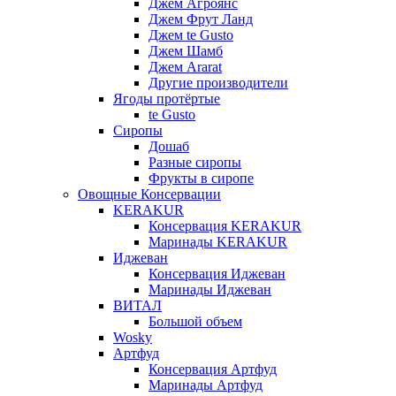
Джем Агроянс
Джем Фрут Ланд
Джем te Gusto
Джем Шамб
Джем Ararat
Другие производители
Ягоды протёртые
te Gusto
Сиропы
Дошаб
Разные сиропы
Фрукты в сиропе
Овощные Консервации
KERAKUR
Консервация KERAKUR
Маринады KERAKUR
Иджеван
Консервация Иджеван
Маринады Иджеван
ВИТАЛ
Большой объем
Wosky
Артфуд
Консервация Артфуд
Маринады Артфуд