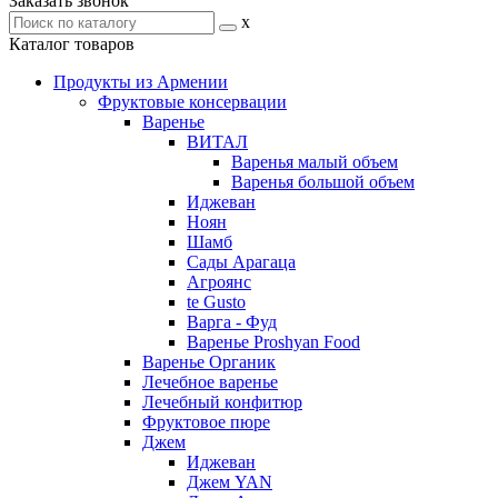
Заказать звонок
x
Каталог товаров
Продукты из Армении
Фруктовые консервации
Варенье
ВИТАЛ
Варенья малый объем
Варенья большой объем
Иджеван
Ноян
Шамб
Сады Арагаца
Агроянс
te Gusto
Варга - Фуд
Варенье Proshyan Food
Варенье Органик
Лечебное варенье
Лечебный конфитюр
Фруктовое пюре
Джем
Иджеван
Джем YAN