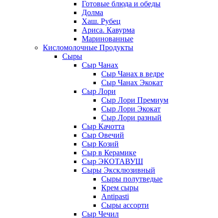
Готовые блюда и обеды
Долма
Хаш. Рубец
Ариса. Кавурма
Маринованные
Кисломолочные Продукты
Сыры
Сыр Чанах
Сыр Чанах в ведре
Сыр Чанах Экокат
Сыр Лори
Сыр Лори Премиум
Сыр Лори Экокат
Сыр Лори разный
Сыр Качотта
Сыр Овечий
Сыр Козий
Сыр в Керамике
Сыр ЭКОТАВУШ
Сыры Эксклюзивный
Сыры полутведые
Крем сыры
Antipasti
Сыры ассорти
Сыр Чечил