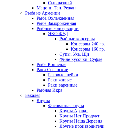
Сыр разный
Мацони.Тан. Режан
Рыба из Армении
Рыба Охлажденная
Рыба Замороженная
Рыбные консервации
ЭКО ФУД
Рыбные консервы
Консервы 240 гр.
Консервы 160 гр.
Супы. Уха. Щи
Филе-кусочки. Суфле
Рыба Копченая
Раки Севанские
Раковые шейки
Раки живые
Раки варенные
Рыбная Икра
Бакалея
Крупы
Фасованная крупа
Крупы Арарат
Крупы Нат Продукт
Крупы Наша Деревня
Другие производители