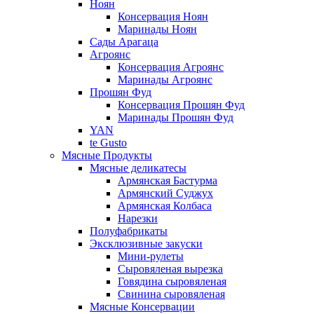
Ноян
Консервация Ноян
Маринады Ноян
Сады Арагаца
Агроянс
Консервация Агроянс
Маринады Агроянс
Прошян Фуд
Консервация Прошян Фуд
Маринады Прошян Фуд
YAN
te Gusto
Мясные Продукты
Мясные деликатесы
Армянская Бастурма
Армянский Суджух
Армянская Колбаса
Нарезки
Полуфабрикаты
Эксклюзивные закуски
Мини-рулеты
Сыровяленая вырезка
Говядина сыровяленая
Свинина сыровяленая
Мясные Консервации