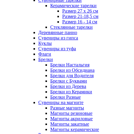
Сувенирные тарелки
Керамические тарелки
Размер 27 х 26 см
Размер 21-18,5 см
Размер 16 - 14 см
Стеклянные тарелки
Деревянные панно
Сувениры из гипса
Куклы
Сувениры из туфа
Флаги
Брелки
Брелки Настальгия
Брелки из Обсидиана
Брелки для Водителя
Брелки с Буквами
Брелки из Дерева
Брелки из Керамики
Брелки Разные
Сувениры на магните
Разные магниты
Магниты резиновые
Магниты акриловые
Магниты закатные
Магниты керамические