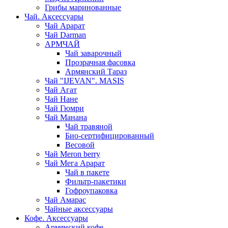
Грибы маринованные
Чай. Аксессуары
Чай Арарат
Чай Darman
АРМЧАЙ
Чай заварочный
Прозрачная фасовка
Армянский Тараз
Чай "IJEVAN". MASIS
Чай Агат
Чай Нане
Чай Гюмри
Чай Манана
Чай травяной
Био-сертифицированный
Весовой
Чай Meron berry
Чай Мега Арарат
Чай в пакете
Фильтр-пакетики
Гофроупаковка
Чай Амарас
Чайные аксессуары
Кофе. Аксессуары
Армянский кофе