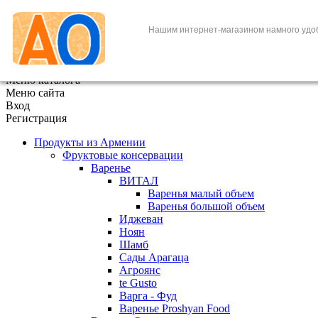
+7 (495) 646-888-1
Нашим интернет-магазином намного удо
В корзине
0
товаров
x
Меню каталога
Меню сайта
Вход
Регистрация
Продукты из Армении
Фруктовые консервации
Варенье
ВИТАЛ
Варенья малый объем
Варенья большой объем
Иджеван
Ноян
Шамб
Сады Арагаца
Агроянс
te Gusto
Варга - Фуд
Варенье Proshyan Food