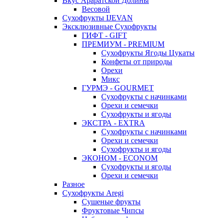
Вкус Араратской Долины
Весовой
Сухофрукты IJEVAN
Эксклюзивные Сухофрукты
ГИФТ - GIFT
ПРЕМИУМ - PREMIUM
Сухофрукты Ягоды Цукаты
Конфеты от природы
Орехи
Микс
ГУРМЭ - GOURMET
Сухофрукты с начинками
Орехи и семечки
Сухофрукты и ягоды
ЭКСТРА - EXTRA
Сухофрукты с начинками
Орехи и семечки
Сухофрукты и ягоды
ЭКОНОМ - ECONOM
Сухофрукты и ягоды
Орехи и семечки
Разное
Сухофрукты Aregi
Сушеные фрукты
Фруктовые Чипсы