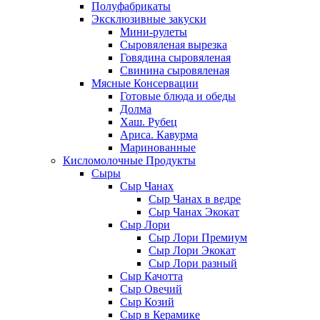
Полуфабрикаты
Эксклюзивные закуски
Мини-рулеты
Сыровяленая вырезка
Говядина сыровяленая
Свинина сыровяленая
Мясные Консервации
Готовые блюда и обеды
Долма
Хаш. Рубец
Ариса. Кавурма
Маринованные
Кисломолочные Продукты
Сыры
Сыр Чанах
Сыр Чанах в ведре
Сыр Чанах Экокат
Сыр Лори
Сыр Лори Премиум
Сыр Лори Экокат
Сыр Лори разный
Сыр Качотта
Сыр Овечий
Сыр Козий
Сыр в Керамике