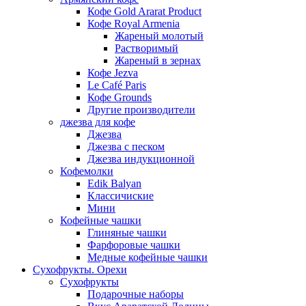
Кофе Gold Ararat Product
Кофе Royal Armenia
Жареный молотый
Растворимый
Жареный в зернах
Кофе Jezva
Le Café Paris
Кофе Grounds
Другие производители
джезва для кофе
Джезва
Джезва с песком
Джезва индукционной
Кофемолки
Edik Balyan
Классичиские
Мини
Кофейные чашки
Глиняные чашки
Фарфоровые чашки
Медные кофейные чашки
Сухофрукты. Орехи
Сухофрукты
Подарочные наборы