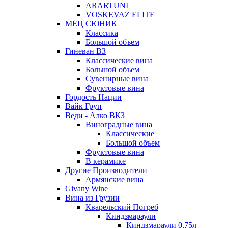
ARARTUNI
VOSKEVAZ ELITE
МЕЦ СЮНИК
Классика
Большой объем
Гиневан ВЗ
Классические вина
Большой объем
Сувенирные вина
Фруктовые вина
Гордость Нации
Вайк Груп
Веди - Алко ВКЗ
Виноградные вина
Классические
Большой объем
Фруктовые вина
В керамике
Другие Производители
Армянские вина
Givany Wine
Вина из Грузии
Кварельский Погреб
Киндзмараули
Киндзмараули 0,75л