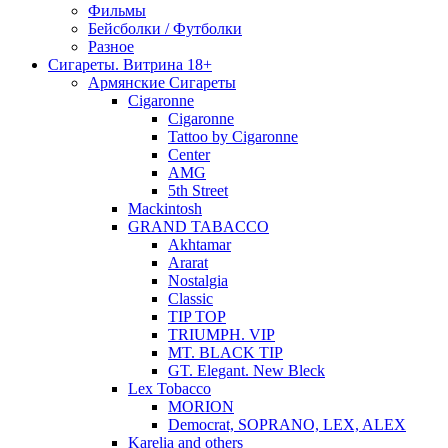
Фильмы
Бейсболки / Футболки
Разное
Сигареты. Витрина 18+
Армянские Сигареты
Cigaronne
Cigaronne
Tattoo by Cigaronne
Center
AMG
5th Street
Mackintosh
GRAND TABACCO
Akhtamar
Ararat
Nostalgia
Classic
TIP TOP
TRIUMPH. VIP
MT. BLACK TIP
GT. Elegant. New Bleck
Lex Tobacco
MORION
Democrat, SOPRANO, LEX, ALEX
Karelia and others