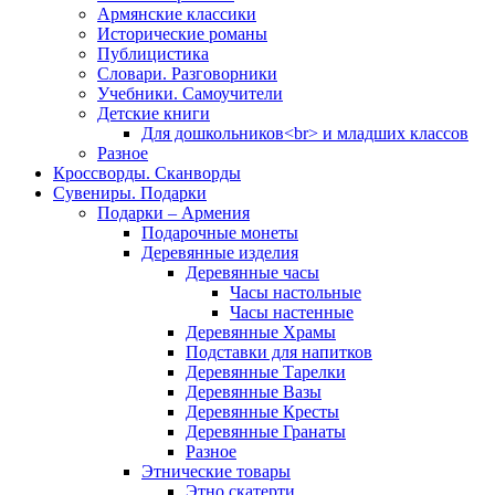
Армянские классики
Исторические романы
Публицистика
Словари. Разговорники
Учебники. Самоучители
Детские книги
Для дошкольников<br> и младших классов
Разное
Кроссворды. Сканворды
Сувениры. Подарки
Подарки – Армения
Подарочные монеты
Деревянные изделия
Деревянные часы
Часы настольные
Часы настенные
Деревянные Храмы
Подставки для напитков
Деревянные Тарелки
Деревянные Вазы
Деревянные Кресты
Деревянные Гранаты
Разное
Этнические товары
Этно скатерти