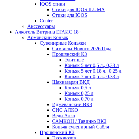
IQOS стики
Стики для IQOS ILUMA
Стики для IQOS
Сenter
Акссессуары
Алкоголь Витрина ЕГАИС 18+
Армянский Коньяк
Сувенирные Коньяки
Символы Нового 2026 Года
Прошянский КЗ
Элитные
Коньяк 5 лет 0,5 л., 0,33 л
Коньяк 5 лет 0,18 л., 0,25 л.
Коньяк 7 лет 0,5 л., 0,33 л
Шахназарян ВКД
Коньяк 0,5 л
Коньяк 0,25 л
Коньяк 0,70 л
Иджеванский ВКЗ
СИС АЛКО
Веди Алко
САМКОН / Тавинко ВКЗ
Коньяк сувенирный Сабля
Прошянский КЗ
Эксклюзив