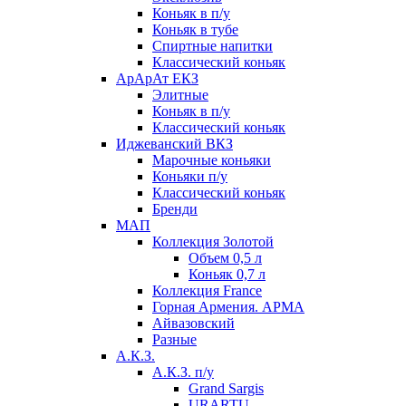
Коньяк в п/у
Коньяк в тубе
Спиртные напитки
Классический коньяк
АрАрАт ЕКЗ
Элитные
Коньяк в п/у
Классический коньяк
Иджеванский ВКЗ
Марочные коньяки
Коньяки п/у
Классический коньяк
Бренди
МАП
Коллекция Золотой
Объем 0,5 л
Коньяк 0,7 л
Коллекция France
Горная Армения. АРМА
Айвазовский
Разные
А.К.З.
А.К.З. п/у
Grand Sargis
URARTU