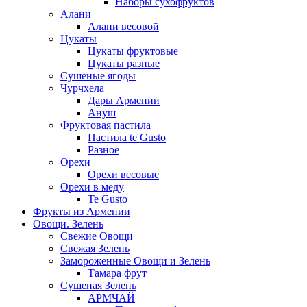
Наборы сухофруктов
Алани
Алани весовой
Цукаты
Цукаты фруктовые
Цукаты разные
Сушеные ягоды
Чурчхела
Дары Армении
Ануш
Фруктовая пастила
Пастила te Gusto
Разное
Орехи
Орехи весовые
Орехи в меду
Te Gusto
Фрукты из Армении
Овощи. Зелень
Свежие Овощи
Свежая Зелень
Замороженные Овощи и Зелень
Тамара фрут
Сушеная Зелень
АРМЧАЙ