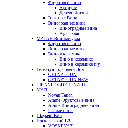
Фруктовые вина
Арцруни
Дерево Жизни
Элитные Вина
Виноградные вина
Виноградные вина
Арт Палас
МАРАН Винный Дом
Фруктовые вина
Виноградные вина
Вино в керамике
Вино в керамике
Вино в керамике п/у
Гетнатун Торговый Дом
GETNATOUN
GETNATOUN NEW
TIRANI. OLD CHINARI
МАП
Noyan Tapan
Arame Фруктовые вина
Arame Виноградные вина
Разные вина
Шаумян Вин
Воскевазский ВЗ
VOSKEVAZ