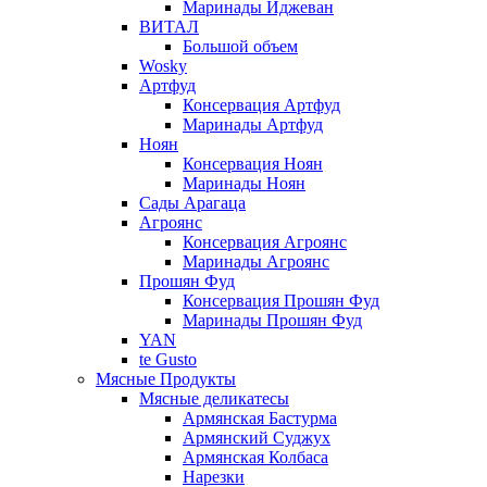
Маринады Иджеван
ВИТАЛ
Большой объем
Wosky
Артфуд
Консервация Артфуд
Маринады Артфуд
Ноян
Консервация Ноян
Маринады Ноян
Сады Арагаца
Агроянс
Консервация Агроянс
Маринады Агроянс
Прошян Фуд
Консервация Прошян Фуд
Маринады Прошян Фуд
YAN
te Gusto
Мясные Продукты
Мясные деликатесы
Армянская Бастурма
Армянский Суджух
Армянская Колбаса
Нарезки