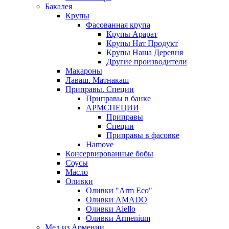
Бакалея
Крупы
Фасованная крупа
Крупы Арарат
Крупы Нат Продукт
Крупы Наша Деревня
Другие производители
Макароны
Лаваш. Матнакаш
Приправы. Специи
Приправы в банке
АРМСПЕЦИИ
Приправы
Специи
Приправы в фасовке
Hamove
Консервированные бобы
Соусы
Масло
Оливки
Оливки "Arm Eco"
Оливки AMADO
Оливки Aiello
Оливки Armenium
Мед из Армении