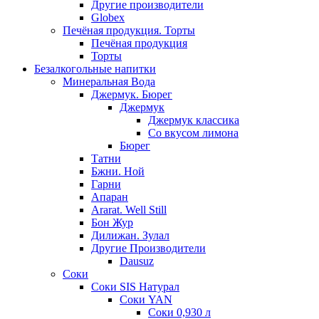
Другие производители
Globex
Печёная продукция. Торты
Печёная продукция
Торты
Безалкогольные напитки
Минеральная Вода
Джермук. Бюрег
Джермук
Джермук классика
Со вкусом лимона
Бюрег
Татни
Бжни. Ной
Гарни
Апаран
Ararat. Well Still
Бон Жур
Дилижан. Зулал
Другие Производители
Dausuz
Соки
Соки SIS Натурал
Соки YAN
Соки 0,930 л