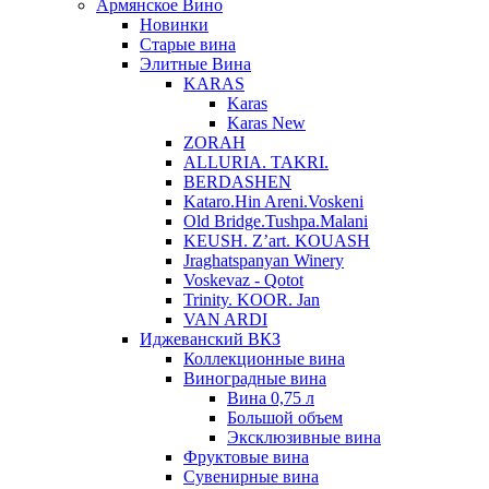
Армянское Вино
Новинки
Старые вина
Элитные Вина
KARAS
Karas
Karas New
ZORAH
ALLURIA. TAKRI.
BERDASHEN
Kataro.Hin Areni.Voskeni
Old Bridge.Tushpa.Malani
KEUSH. Z’art. KOUASH
Jraghatspanyan Winery
Voskevaz - Qotot
Trinity. KOOR. Jan
VAN ARDI
Иджеванский ВКЗ
Коллекционные вина
Виноградные вина
Вина 0,75 л
Большой объем
Эксклюзивные вина
Фруктовые вина
Cувенирные вина