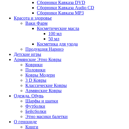
Сборники Кавказа DVD
Сборники Кавказа Audio CD
Сборники Кавказа MP3
Красота и здоровье
Ваки Фарм
Косметические масла
100 мл
50 мл
Косметика для ухода
Продукция Наринэ
Детские игры
Армянские Этно Ковры
Коврики
Половики
Ковры Модерн
3 D Ковры
Классические Ковры
Армянские Ковры
Одежда. Обувь
Шарфы и шапки
Футболки
Бейсболки
Этно масики балетки
О геноциде
Книги