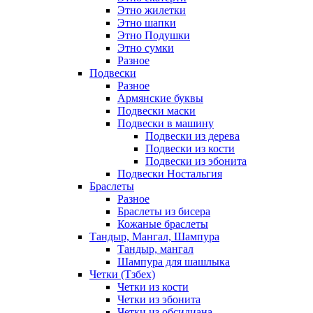
Этно жилетки
Этно шапки
Этно Подушки
Этно сумки
Разное
Подвески
Разное
Армянские буквы
Подвески маски
Подвески в машину
Подвески из дерева
Подвески из кости
Подвески из эбонита
Подвески Ностальгия
Браслеты
Разное
Браслеты из бисера
Кожаные браслеты
Тандыр, Мангал, Шампура
Тандыр, мангал
Шампура для шашлыка
Четки (Тзбех)
Четки из кости
Четки из эбонита
Четки из обсидиана