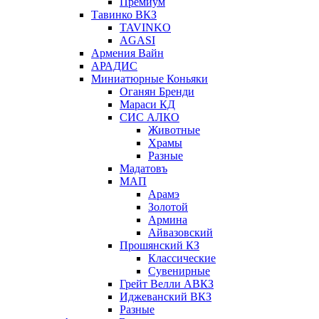
Премиум
Тавинко ВКЗ
TAVINKO
AGASI
Армения Вайн
АРАДИС
Миниатюрные Коньяки
Оганян Бренди
Мараси КД
СИС АЛКО
Животные
Храмы
Разные
Мадатовъ
МАП
Арамэ
Золотой
Армина
Айвазовский
Прошянский КЗ
Классические
Сувенирные
Грейт Велли АВКЗ
Иджеванский ВКЗ
Разные