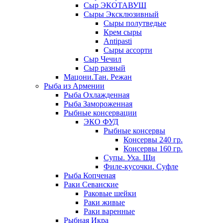
Сыр ЭКОТАВУШ
Сыры Эксклюзивный
Сыры полутведые
Крем сыры
Antipasti
Сыры ассорти
Сыр Чечил
Сыр разный
Мацони.Тан. Режан
Рыба из Армении
Рыба Охлажденная
Рыба Замороженная
Рыбные консервации
ЭКО ФУД
Рыбные консервы
Консервы 240 гр.
Консервы 160 гр.
Супы. Уха. Щи
Филе-кусочки. Суфле
Рыба Копченая
Раки Севанские
Раковые шейки
Раки живые
Раки варенные
Рыбная Икра