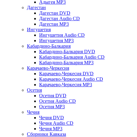
Адыгея MP3
Дагестан
Дагестан DVD
Дагестан Audio CD
Дагестан MP3
Ингушетия
Ингушетия Audio CD
Ингушетия MP3
Кабардино-Балкария
Кабардино-Балкария DVD
Кабардино-Балкария Audio CD
Кабардино-Балкария MP3
Карачаево-Черкесия
Карачаево-Черкесия DVD
Карачаево-Черкесия Audio CD
Карачаево-Черкесия MP3
Осетия
Осетия DVD
Осетия Audio CD
Осетия MP3
Чечня
Чечня DVD
Чечня Audio CD
Чечня MP3
Сборники Кавказа