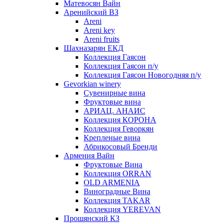
Матевосян Вайн
Аренийский ВЗ
Areni
Areni key
Areni fruits
Шахназарян ЕКД
Коллекция Гаясон
Коллекция Гаясон п/у
Коллекция Гаясон Новогодняя п/у
Gevorkian winery
Сувенирные вина
Фруктовые вина
АРИАЦ. АНАИС
Коллекция КОРОНА
Коллекция Геворкян
Крепленые вина
Абрикосовый Бренди
Армения Вайн
Фруктовые Вина
Коллекция ORRAN
OLD ARMENIA
Виноградные Вина
Коллекция TAKAR
Коллекция YEREVAN
Прошянский КЗ