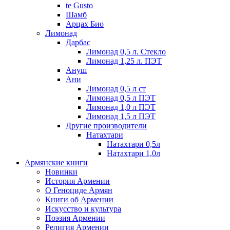
te Gusto
Шамб
Арцах Био
Лимонад
Дарбас
Лимонад 0,5 л. Стекло
Лимонад 1,25 л. ПЭТ
Ануш
Ани
Лимонад 0,5 л ст
Лимонад 0,5 л ПЭТ
Лимонад 1,0 л ПЭТ
Лимонад 1,5 л ПЭТ
Другие производители
Натахтари
Натахтари 0,5л
Натахтари 1,0л
Армянские книги
Новинки
История Армении
О Геноциде Армян
Книги об Армении
Иcкусство и культура
Поэзия Армении
Религия Армении