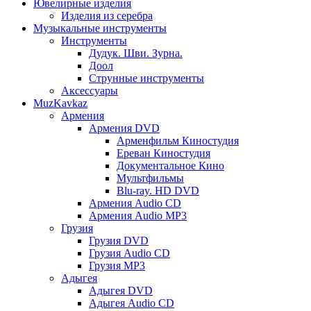
Ювелирные изделия
Изделия из серебра
Музыкальные инструменты
Инструменты
Дудук. Шви. Зурна.
Доол
Струнные инструменты
Аксессуары
MuzKavkaz
Армения
Армения DVD
Арменфильм Киностудия
Ереван Киностудия
Документальное Кино
Мультфильмы
Blu-ray. HD DVD
Армения Audio CD
Армения Audio MP3
Грузия
Грузия DVD
Грузия Audio CD
Грузия MP3
Адыгея
Адыгея DVD
Адыгея Audio CD