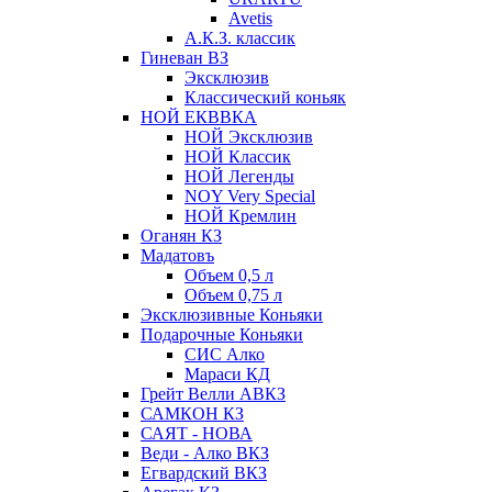
Avetis
А.К.З. классик
Гиневан ВЗ
Эксклюзив
Классический коньяк
НОЙ ЕКВВКА
НОЙ Эксклюзив
НОЙ Классик
НОЙ Легенды
NOY Very Speсial
НОЙ Кремлин
Оганян КЗ
Мадатовъ
Объем 0,5 л
Объем 0,75 л
Эксклюзивные Коньяки
Подарочные Коньяки
СИС Алко
Мараси КД
Грейт Велли АВКЗ
САМКОН КЗ
САЯТ - НОВА
Веди - Алко ВКЗ
Егвардский ВКЗ