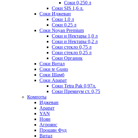
Соки 0,250 л
Соки SIS 1,6 л.
Соки Иджеван
Соки 1.0 л
Соки 0.25 л
Соки Noyan Premium
Соки и Нектары 1,0 л
Соки и Нектары 0,2 л
Соки стекло 0,75 л
Соки стекло 0,25 л
Соки Органик
Соки Витал
Соки te Gusto
Соки Шамб
Соки Арарат
Соки Tetra Pak 0,97л.
Соки Премиум ст. 0,75
Компоты
Иджеван
Арарат
YAN
Ноян
Агроянс
Прошян Фуд
Витал