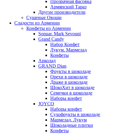
Прозрачная фасовка
Армянский Тараз
Другие производители
Сушеные Овощи
Сладости из Армении
Конфеты из Армении
Sonuar. Mark Sevouni
Grand Candy
Набор Конфет
Лукум. Мармелад
Конфеты
Арколад
GRAND Dian
Фрукты в шоколаде
Орехи в шоколаде
Драже в шоколаде
ШокоХит в шоколаде
Семечки в шоколаде
Наборы конфет
JOYCO
Наборы конфет
Сухофрукты в шоколаде
Мармелад. Лукум
Шоколадные плитки
Конфеты