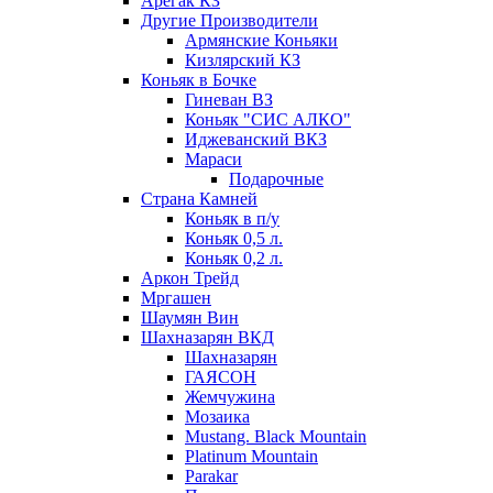
Арегак КЗ
Другие Производители
Армянские Коньяки
Кизлярский КЗ
Коньяк в Бочке
Гиневан ВЗ
Коньяк "СИС АЛКО"
Иджеванский ВКЗ
Мараси
Подарочные
Страна Камней
Коньяк в п/у
Коньяк 0,5 л.
Коньяк 0,2 л.
Аркон Трейд
Мргашен
Шаумян Вин
Шахназарян ВКД
Шахназарян
ГАЯСОН
Жемчужина
Мозаика
Mustang. Black Mountain
Platinum Mountain
Parakar