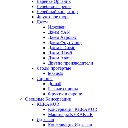
Варенье Органик
Лечебное варенье
Лечебный конфитюр
Фруктовое пюре
Джем
Иджеван
Джем YAN
Джем Агроянс
Джем Фрут Ланд
Джем te Gusto
Джем Шамб
Джем Ararat
Другие производители
Ягоды протёртые
te Gusto
Сиропы
Дошаб
Разные сиропы
Фрукты в сиропе
Овощные Консервации
KERAKUR
Консервация KERAKUR
Маринады KERAKUR
Иджеван
Консервация Иджеван