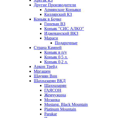
Арегак КЗ
Другие Производители
Армянские Коньяки
Кизлярский КЗ
Коньяк в Бочке
Гиневан ВЗ
Коньяк "СИС АЛКО"
Иджеванский ВКЗ
Мараси
Подарочные
Страна Камней
Коньяк в п/у
Коньяк 0,5 л.
Коньяк 0,2 л.
Аркон Трейд
Мргашен
Шаумян Вин
Шахназарян ВКД
Шахназарян
ГАЯСОН
Жемчужина
Мозаика
Mustang. Black Mountain
Platinum Mountain
Parakar