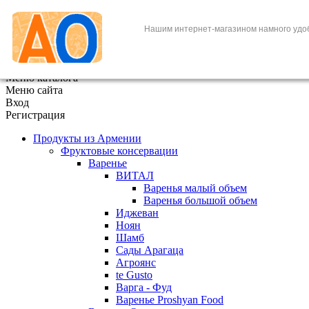
+7 (495) 646-888-1
Нашим интернет-магазином намного удо
В корзине
0
товаров
x
Меню каталога
Меню сайта
Вход
Регистрация
Продукты из Армении
Фруктовые консервации
Варенье
ВИТАЛ
Варенья малый объем
Варенья большой объем
Иджеван
Ноян
Шамб
Сады Арагаца
Агроянс
te Gusto
Варга - Фуд
Варенье Proshyan Food