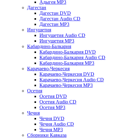
Адыгея MP3
Дагестан
Дагестан DVD
Дагестан Audio CD
Дагестан MP3
Ингушетия
Ингушетия Audio CD
Ингушетия MP3
Кабардино-Балкария
Кабардино-Балкария DVD
Кабардино-Балкария Audio CD
Кабардино-Балкария MP3
Карачаево-Черкесия
Карачаево-Черкесия DVD
Карачаево-Черкесия Audio CD
Карачаево-Черкесия MP3
Осетия
Осетия DVD
Осетия Audio CD
Осетия MP3
Чечня
Чечня DVD
Чечня Audio CD
Чечня MP3
Сборники Кавказа