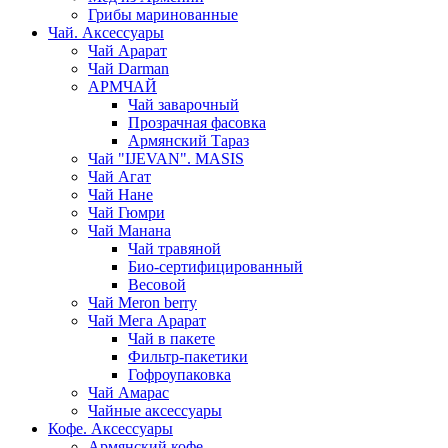
Грибы маринованные
Чай. Аксессуары
Чай Арарат
Чай Darman
АРМЧАЙ
Чай заварочный
Прозрачная фасовка
Армянский Тараз
Чай "IJEVAN". MASIS
Чай Агат
Чай Нане
Чай Гюмри
Чай Манана
Чай травяной
Био-сертифицированный
Весовой
Чай Meron berry
Чай Мега Арарат
Чай в пакете
Фильтр-пакетики
Гофроупаковка
Чай Амарас
Чайные аксессуары
Кофе. Аксессуары
Армянский кофе