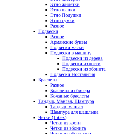
Этно жилетки
Этно шапки
Этно Подушки
Этно сумки
Разное
Подвески
Разное
Армянские буквы
Подвески маски
Подвески в машину
Подвески из дерева
Подвески из кости
Подвески из эбонита
Подвески Ностальгия
Браслеты
Разное
Браслеты из бисера
Кожаные браслеты
Тандыр, Мангал, Шампура
Тандыр, мангал
Шампура для шашлыка
Четки (Тзбех)
Четки из кости
Четки из эбонита
Четки из обсидиана