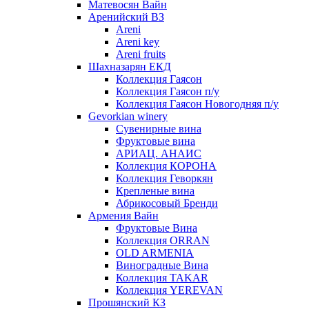
Матевосян Вайн
Аренийский ВЗ
Areni
Areni key
Areni fruits
Шахназарян ЕКД
Коллекция Гаясон
Коллекция Гаясон п/у
Коллекция Гаясон Новогодняя п/у
Gevorkian winery
Сувенирные вина
Фруктовые вина
АРИАЦ. АНАИС
Коллекция КОРОНА
Коллекция Геворкян
Крепленые вина
Абрикосовый Бренди
Армения Вайн
Фруктовые Вина
Коллекция ORRAN
OLD ARMENIA
Виноградные Вина
Коллекция TAKAR
Коллекция YEREVAN
Прошянский КЗ