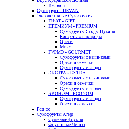
Вкус Араратской Долины
Весовой
Сухофрукты IJEVAN
Эксклюзивные Сухофрукты
ГИФТ - GIFT
ПРЕМИУМ - PREMIUM
Сухофрукты Ягоды Цукаты
Конфеты от природы
Орехи
Микс
ГУРМЭ - GOURMET
Сухофрукты с начинками
Орехи и семечки
Сухофрукты и ягоды
ЭКСТРА - EXTRA
Сухофрукты с начинками
Орехи и семечки
Сухофрукты и ягоды
ЭКОНОМ - ECONOM
Сухофрукты и ягоды
Орехи и семечки
Разное
Сухофрукты Aregi
Сушеные фрукты
Фруктовые Чипсы