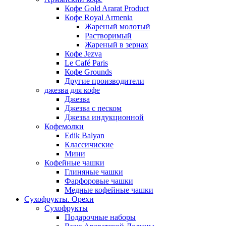
Кофе Gold Ararat Product
Кофе Royal Armenia
Жареный молотый
Растворимый
Жареный в зернах
Кофе Jezva
Le Café Paris
Кофе Grounds
Другие производители
джезва для кофе
Джезва
Джезва с песком
Джезва индукционной
Кофемолки
Edik Balyan
Классичиские
Мини
Кофейные чашки
Глиняные чашки
Фарфоровые чашки
Медные кофейные чашки
Сухофрукты. Орехи
Сухофрукты
Подарочные наборы