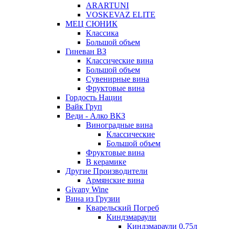
ARARTUNI
VOSKEVAZ ELITE
МЕЦ СЮНИК
Классика
Большой объем
Гиневан ВЗ
Классические вина
Большой объем
Сувенирные вина
Фруктовые вина
Гордость Нации
Вайк Груп
Веди - Алко ВКЗ
Виноградные вина
Классические
Большой объем
Фруктовые вина
В керамике
Другие Производители
Армянские вина
Givany Wine
Вина из Грузии
Кварельский Погреб
Киндзмараули
Киндзмараули 0,75л