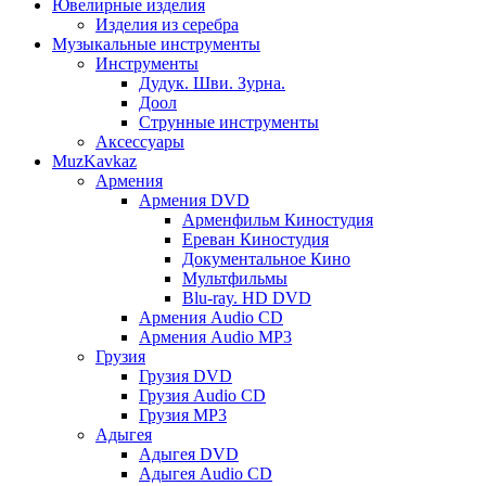
Ювелирные изделия
Изделия из серебра
Музыкальные инструменты
Инструменты
Дудук. Шви. Зурна.
Доол
Струнные инструменты
Аксессуары
MuzKavkaz
Армения
Армения DVD
Арменфильм Киностудия
Ереван Киностудия
Документальное Кино
Мультфильмы
Blu-ray. HD DVD
Армения Audio CD
Армения Audio MP3
Грузия
Грузия DVD
Грузия Audio CD
Грузия MP3
Адыгея
Адыгея DVD
Адыгея Audio CD