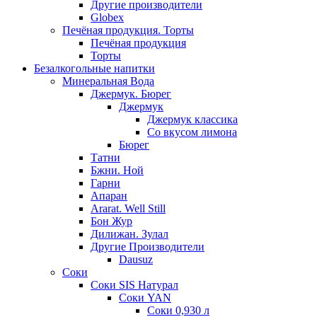
Другие производители
Globex
Печёная продукция. Торты
Печёная продукция
Торты
Безалкогольные напитки
Минеральная Вода
Джермук. Бюрег
Джермук
Джермук классика
Со вкусом лимона
Бюрег
Татни
Бжни. Ной
Гарни
Апаран
Ararat. Well Still
Бон Жур
Дилижан. Зулал
Другие Производители
Dausuz
Соки
Соки SIS Натурал
Соки YAN
Соки 0,930 л