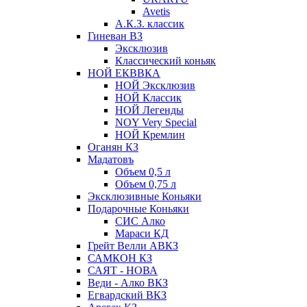
Avetis
А.К.З. классик
Гиневан ВЗ
Эксклюзив
Классический коньяк
НОЙ ЕКВВКА
НОЙ Эксклюзив
НОЙ Классик
НОЙ Легенды
NOY Very Speсial
НОЙ Кремлин
Оганян КЗ
Мадатовъ
Объем 0,5 л
Объем 0,75 л
Эксклюзивные Коньяки
Подарочные Коньяки
СИС Алко
Мараси КД
Грейт Велли АВКЗ
САМКОН КЗ
САЯТ - НОВА
Веди - Алко ВКЗ
Егвардский ВКЗ