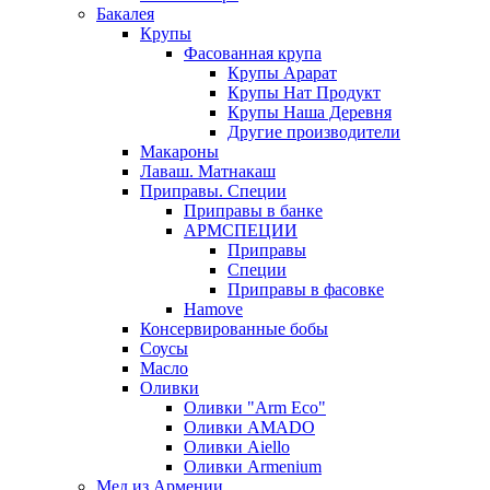
Бакалея
Крупы
Фасованная крупа
Крупы Арарат
Крупы Нат Продукт
Крупы Наша Деревня
Другие производители
Макароны
Лаваш. Матнакаш
Приправы. Специи
Приправы в банке
АРМСПЕЦИИ
Приправы
Специи
Приправы в фасовке
Hamove
Консервированные бобы
Соусы
Масло
Оливки
Оливки "Arm Eco"
Оливки AMADO
Оливки Aiello
Оливки Armenium
Мед из Армении