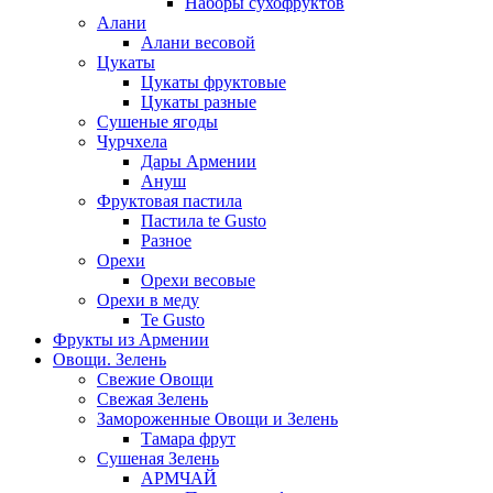
Наборы сухофруктов
Алани
Алани весовой
Цукаты
Цукаты фруктовые
Цукаты разные
Сушеные ягоды
Чурчхела
Дары Армении
Ануш
Фруктовая пастила
Пастила te Gusto
Разное
Орехи
Орехи весовые
Орехи в меду
Te Gusto
Фрукты из Армении
Овощи. Зелень
Свежие Овощи
Свежая Зелень
Замороженные Овощи и Зелень
Тамара фрут
Сушеная Зелень
АРМЧАЙ