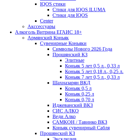
IQOS стики
Стики для IQOS ILUMA
Стики для IQOS
Сenter
Акссессуары
Алкоголь Витрина ЕГАИС 18+
Армянский Коньяк
Сувенирные Коньяки
Символы Нового 2026 Года
Прошянский КЗ
Элитные
Коньяк 5 лет 0,5 л., 0,33 л
Коньяк 5 лет 0,18 л., 0,25 л.
Коньяк 7 лет 0,5 л., 0,33 л
Шахназарян ВКД
Коньяк 0,5 л
Коньяк 0,25 л
Коньяк 0,70 л
Иджеванский ВКЗ
СИС АЛКО
Веди Алко
САМКОН / Тавинко ВКЗ
Коньяк сувенирный Сабля
Прошянский КЗ
Эксклюзив