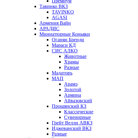
Премиум
Тавинко ВКЗ
TAVINKO
AGASI
Армения Вайн
АРАДИС
Миниатюрные Коньяки
Оганян Бренди
Мараси КД
СИС АЛКО
Животные
Храмы
Разные
Мадатовъ
МАП
Арамэ
Золотой
Армина
Айвазовский
Прошянский КЗ
Классические
Сувенирные
Грейт Велли АВКЗ
Иджеванский ВКЗ
Разные