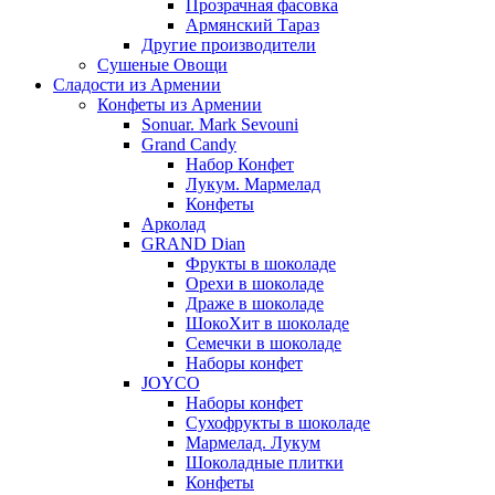
Прозрачная фасовка
Армянский Тараз
Другие производители
Сушеные Овощи
Сладости из Армении
Конфеты из Армении
Sonuar. Mark Sevouni
Grand Candy
Набор Конфет
Лукум. Мармелад
Конфеты
Арколад
GRAND Dian
Фрукты в шоколаде
Орехи в шоколаде
Драже в шоколаде
ШокоХит в шоколаде
Семечки в шоколаде
Наборы конфет
JOYCO
Наборы конфет
Сухофрукты в шоколаде
Мармелад. Лукум
Шоколадные плитки
Конфеты