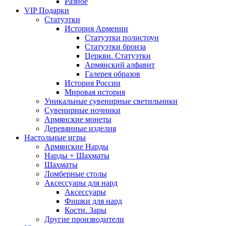
Разное
VIP Подарки
Статуэтки
История Армении
Статуэтки полистоун
Статуэтки бронза
Церкви. Статуэтки
Армянский алфавит
Галерея образов
История России
Мировая история
Уникальные сувенирные светильники
Сувенирные ночники
Армянские монеты
Деревянные изделия
Настольные игры
Армянские Нарды
Нарды + Шахматы
Шахматы
Ломберные столы
Аксессуары для нард
Аксессуары
Фишки для нард
Кости. Зары
Другие производители