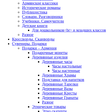
Армянские классики
Исторические романы
Публицистика
Словари. Разговорники
Учебники. Самоучители
Детские книги
Для дошкольников<br> и младших классов
Разное
Кроссворды. Сканворды
Сувениры. Подарки
Подарки – Армения
Подарочные монеты
Деревянные изделия
Деревянные часы
Часы настольные
Часы настенные
Деревянные Храмы
Подставки для напитков
Деревянные Тарелки
Деревянные Вазы
Деревянные Кресты
Деревянные Гранаты
Разное
Этнические товары
Этно скатерти