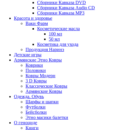
Сборники Кавказа DVD
Сборники Кавказа Audio CD
Сборники Кавказа MP3
Красота и здоровье
Ваки Фарм
Косметические масла
100 мл
50 мл
Косметика для ухода
Продукция Наринэ
Детские игры
Армянские Этно Ковры
Коврики
Половики
Ковры Модерн
3 D Ковры
Классические Ковры
Армянские Ковры
Одежда. Обувь
Шарфы и шапки
Футболки
Бейсболки
Этно масики балетки
О геноциде
Книги