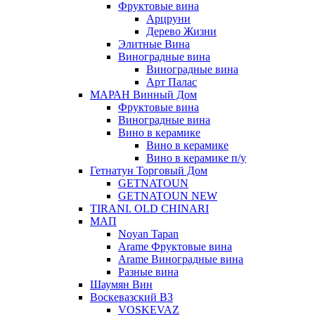
Фруктовые вина
Арцруни
Дерево Жизни
Элитные Вина
Виноградные вина
Виноградные вина
Арт Палас
МАРАН Винный Дом
Фруктовые вина
Виноградные вина
Вино в керамике
Вино в керамике
Вино в керамике п/у
Гетнатун Торговый Дом
GETNATOUN
GETNATOUN NEW
TIRANI. OLD CHINARI
МАП
Noyan Tapan
Arame Фруктовые вина
Arame Виноградные вина
Разные вина
Шаумян Вин
Воскевазский ВЗ
VOSKEVAZ