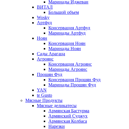
Маринады Иджеван
ВИТАЛ
Большой объем
Wosky
Артфуд
Консервация Артфуд
Маринады Артфуд
Ноян
Консервация Ноян
Маринады Ноян
Сады Арагаца
Агроянс
Консервация Агроянс
Маринады Агроянс
Прошян Фуд
Консервация Прошян Фуд
Маринады Прошян Фуд
YAN
te Gusto
Мясные Продукты
Мясные деликатесы
Армянская Бастурма
Армянский Суджух
Армянская Колбаса
Нарезки