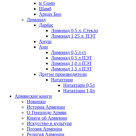
te Gusto
Шамб
Арцах Био
Лимонад
Дарбас
Лимонад 0,5 л. Стекло
Лимонад 1,25 л. ПЭТ
Ануш
Ани
Лимонад 0,5 л ст
Лимонад 0,5 л ПЭТ
Лимонад 1,0 л ПЭТ
Лимонад 1,5 л ПЭТ
Другие производители
Натахтари
Натахтари 0,5л
Натахтари 1,0л
Армянские книги
Новинки
История Армении
О Геноциде Армян
Книги об Армении
Иcкусство и культура
Поэзия Армении
Религия Армении