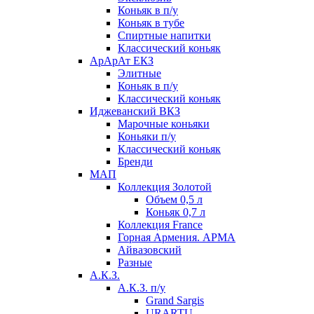
Коньяк в п/у
Коньяк в тубе
Спиртные напитки
Классический коньяк
АрАрАт ЕКЗ
Элитные
Коньяк в п/у
Классический коньяк
Иджеванский ВКЗ
Марочные коньяки
Коньяки п/у
Классический коньяк
Бренди
МАП
Коллекция Золотой
Объем 0,5 л
Коньяк 0,7 л
Коллекция France
Горная Армения. АРМА
Айвазовский
Разные
А.К.З.
А.К.З. п/у
Grand Sargis
URARTU