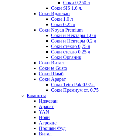
Соки 0,250 л
Соки SIS 1,6 л.
Соки Иджеван
Соки 1.0 л
Соки 0.25 л
Соки Noyan Premium
Соки и Нектары 1,0 л
Соки и Нектары 0,2 л
Соки стекло 0,75 л
Соки стекло 0,25 л
Соки Органик
Соки Витал
Соки te Gusto
Соки Шамб
Соки Арарат
Соки Tetra Pak 0,97л.
Соки Премиум ст. 0,75
Компоты
Иджеван
Арарат
YAN
Ноян
Агроянс
Прошян Фуд
Витал