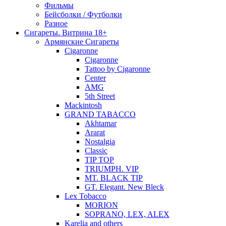
Фильмы
Бейсболки / Футболки
Разное
Сигареты. Витрина 18+
Армянские Сигареты
Cigaronne
Cigaronne
Tattoo by Cigaronne
Center
AMG
5th Street
Mackintosh
GRAND TABACCO
Akhtamar
Ararat
Nostalgia
Classic
TIP TOP
TRIUMPH. VIP
MT. BLACK TIP
GT. Elegant. New Bleck
Lex Tobacco
MORION
SOPRANO, LEX, ALEX
Karelia and others