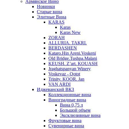
Армянское Вино
Новинки
Старые вина
Элитные Вина
KARAS
Karas
Karas New
ZORAH
ALLURIA. TAKRI.
BERDASHEN
Kataro.Hin Areni.Voskeni
Old Bridge.Tushpa.Malani
KEUSH. Z’art. KOUASH
Jraghatspanyan Winery
Voskevaz - Qotot
Trinity. KOOR. Jan
VAN ARDI
Иджеванский ВКЗ
Коллекционные вина
Виноградные вина
Вина 0,75 л
Большой объем
Эксклюзивные вина
Фруктовые вина
Cувенирные вина