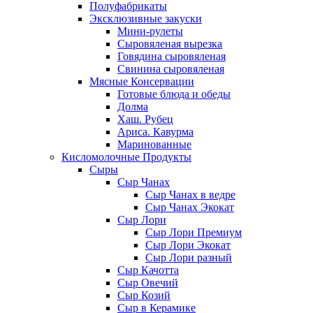
Полуфабрикаты
Эксклюзивные закуски
Мини-рулеты
Сыровяленая вырезка
Говядина сыровяленая
Свинина сыровяленая
Мясные Консервации
Готовые блюда и обеды
Долма
Хаш. Рубец
Ариса. Кавурма
Маринованные
Кисломолочные Продукты
Сыры
Сыр Чанах
Сыр Чанах в ведре
Сыр Чанах Экокат
Сыр Лори
Сыр Лори Премиум
Сыр Лори Экокат
Сыр Лори разный
Сыр Качотта
Сыр Овечий
Сыр Козий
Сыр в Керамике