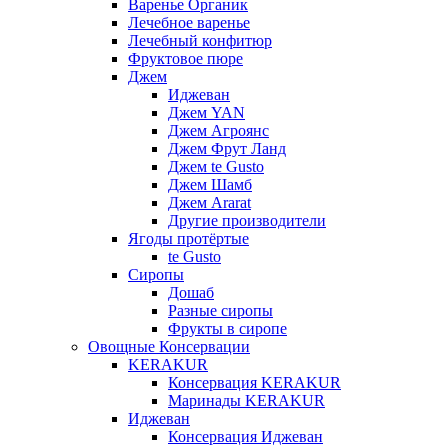
Варенье Органик
Лечебное варенье
Лечебный конфитюр
Фруктовое пюре
Джем
Иджеван
Джем YAN
Джем Агроянс
Джем Фрут Ланд
Джем te Gusto
Джем Шамб
Джем Ararat
Другие производители
Ягоды протёртые
te Gusto
Сиропы
Дошаб
Разные сиропы
Фрукты в сиропе
Овощные Консервации
KERAKUR
Консервация KERAKUR
Маринады KERAKUR
Иджеван
Консервация Иджеван