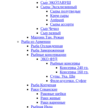
Сыр ЭКОТАВУШ
Сыры Эксклюзивный
Сыры полутведые
Крем сыры
Antipasti
Сыры ассорти
Сыр Чечил
Сыр разный
Мацони.Тан. Режан
Рыба из Армении
Рыба Охлажденная
Рыба Замороженная
Рыбные консервации
ЭКО ФУД
Рыбные консервы
Консервы 240 гр.
Консервы 160 гр.
Супы. Уха. Щи
Филе-кусочки. Суфле
Рыба Копченая
Раки Севанские
Раковые шейки
Раки живые
Раки варенные
Рыбная Икра