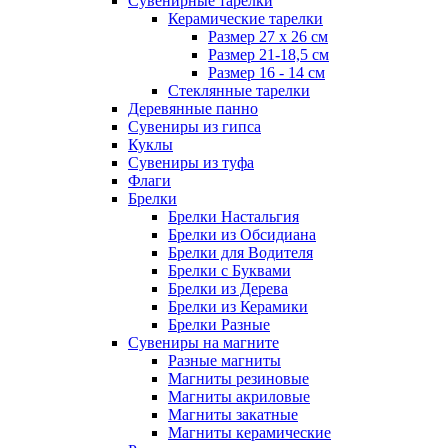
Сувенирные тарелки
Керамические тарелки
Размер 27 х 26 см
Размер 21-18,5 см
Размер 16 - 14 см
Стеклянные тарелки
Деревянные панно
Сувениры из гипса
Куклы
Сувениры из туфа
Флаги
Брелки
Брелки Настальгия
Брелки из Обсидиана
Брелки для Водителя
Брелки с Буквами
Брелки из Дерева
Брелки из Керамики
Брелки Разные
Сувениры на магните
Разные магниты
Магниты резиновые
Магниты акриловые
Магниты закатные
Магниты керамические