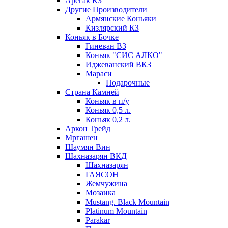
Арегак КЗ
Другие Производители
Армянские Коньяки
Кизлярский КЗ
Коньяк в Бочке
Гиневан ВЗ
Коньяк "СИС АЛКО"
Иджеванский ВКЗ
Мараси
Подарочные
Страна Камней
Коньяк в п/у
Коньяк 0,5 л.
Коньяк 0,2 л.
Аркон Трейд
Мргашен
Шаумян Вин
Шахназарян ВКД
Шахназарян
ГАЯСОН
Жемчужина
Мозаика
Mustang. Black Mountain
Platinum Mountain
Parakar