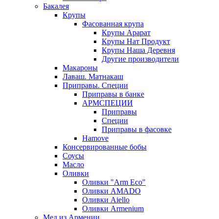
Бакалея
Крупы
Фасованная крупа
Крупы Арарат
Крупы Нат Продукт
Крупы Наша Деревня
Другие производители
Макароны
Лаваш. Матнакаш
Приправы. Специи
Приправы в банке
АРМСПЕЦИИ
Приправы
Специи
Приправы в фасовке
Hamove
Консервированные бобы
Соусы
Масло
Оливки
Оливки "Arm Eco"
Оливки AMADO
Оливки Aiello
Оливки Armenium
Мед из Армении