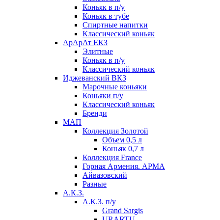
Коньяк в п/у
Коньяк в тубе
Спиртные напитки
Классический коньяк
АрАрАт ЕКЗ
Элитные
Коньяк в п/у
Классический коньяк
Иджеванский ВКЗ
Марочные коньяки
Коньяки п/у
Классический коньяк
Бренди
МАП
Коллекция Золотой
Объем 0,5 л
Коньяк 0,7 л
Коллекция France
Горная Армения. АРМА
Айвазовский
Разные
А.К.З.
А.К.З. п/у
Grand Sargis
URARTU