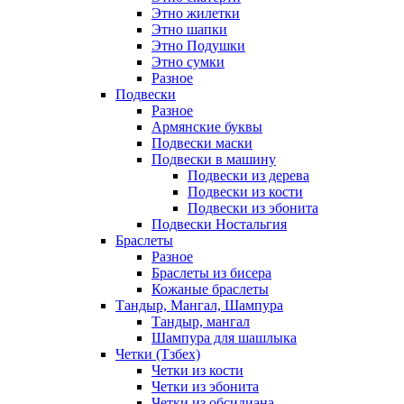
Этно жилетки
Этно шапки
Этно Подушки
Этно сумки
Разное
Подвески
Разное
Армянские буквы
Подвески маски
Подвески в машину
Подвески из дерева
Подвески из кости
Подвески из эбонита
Подвески Ностальгия
Браслеты
Разное
Браслеты из бисера
Кожаные браслеты
Тандыр, Мангал, Шампура
Тандыр, мангал
Шампура для шашлыка
Четки (Тзбех)
Четки из кости
Четки из эбонита
Четки из обсидиана