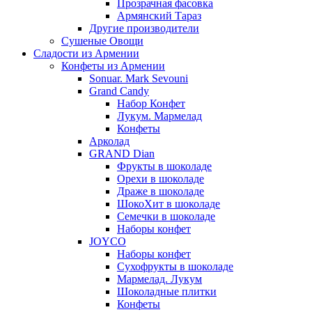
Прозрачная фасовка
Армянский Тараз
Другие производители
Сушеные Овощи
Сладости из Армении
Конфеты из Армении
Sonuar. Mark Sevouni
Grand Candy
Набор Конфет
Лукум. Мармелад
Конфеты
Арколад
GRAND Dian
Фрукты в шоколаде
Орехи в шоколаде
Драже в шоколаде
ШокоХит в шоколаде
Семечки в шоколаде
Наборы конфет
JOYCO
Наборы конфет
Сухофрукты в шоколаде
Мармелад. Лукум
Шоколадные плитки
Конфеты