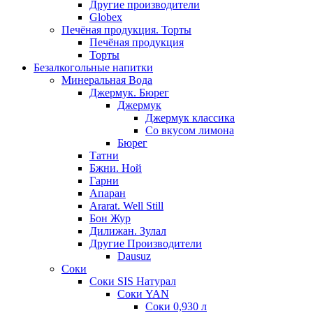
Другие производители
Globex
Печёная продукция. Торты
Печёная продукция
Торты
Безалкогольные напитки
Минеральная Вода
Джермук. Бюрег
Джермук
Джермук классика
Со вкусом лимона
Бюрег
Татни
Бжни. Ной
Гарни
Апаран
Ararat. Well Still
Бон Жур
Дилижан. Зулал
Другие Производители
Dausuz
Соки
Соки SIS Натурал
Соки YAN
Соки 0,930 л