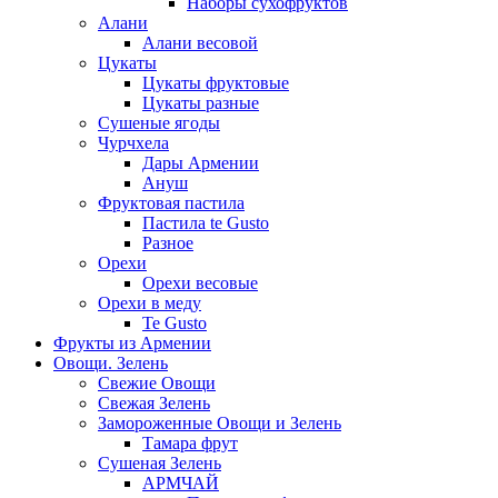
Наборы сухофруктов
Алани
Алани весовой
Цукаты
Цукаты фруктовые
Цукаты разные
Сушеные ягоды
Чурчхела
Дары Армении
Ануш
Фруктовая пастила
Пастила te Gusto
Разное
Орехи
Орехи весовые
Орехи в меду
Te Gusto
Фрукты из Армении
Овощи. Зелень
Свежие Овощи
Свежая Зелень
Замороженные Овощи и Зелень
Тамара фрут
Сушеная Зелень
АРМЧАЙ