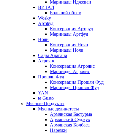
Маринады Иджеван
ВИТАЛ
Большой объем
Wosky
Артфуд
Консервация Артфуд
Маринады Артфуд
Ноян
Консервация Ноян
Маринады Ноян
Сады Арагаца
Агроянс
Консервация Агроянс
Маринады Агроянс
Прошян Фуд
Консервация Прошян Фуд
Маринады Прошян Фуд
YAN
te Gusto
Мясные Продукты
Мясные деликатесы
Армянская Бастурма
Армянский Суджух
Армянская Колбаса
Нарезки