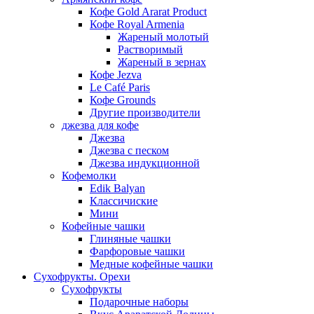
Кофе Gold Ararat Product
Кофе Royal Armenia
Жареный молотый
Растворимый
Жареный в зернах
Кофе Jezva
Le Café Paris
Кофе Grounds
Другие производители
джезва для кофе
Джезва
Джезва с песком
Джезва индукционной
Кофемолки
Edik Balyan
Классичиские
Мини
Кофейные чашки
Глиняные чашки
Фарфоровые чашки
Медные кофейные чашки
Сухофрукты. Орехи
Сухофрукты
Подарочные наборы