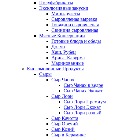
Полуфабрикаты
Эксклюзивные закуски
Мини-рулеты
Сыровяленая вырезка
Говядина сыровяленая
Свинина сыровяленая
Мясные Консервации
Готовые блюда и обеды
Долма
Хаш. Рубец
Ариса. Кавурма
Маринованные
Кисломолочные Продукты
Сыры
Сыр Чанах
Сыр Чанах в ведре
Сыр Чанах Экокат
Сыр Лори
Сыр Лори Премиум
Сыр Лори Экокат
Сыр Лори разный
Сыр Качотта
Сыр Овечий
Сыр Козий
Сыр в Керамике