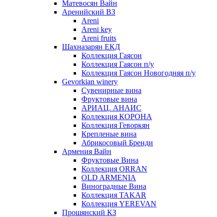
Матевосян Вайн
Аренийский ВЗ
Areni
Areni key
Areni fruits
Шахназарян ЕКД
Коллекция Гаясон
Коллекция Гаясон п/у
Коллекция Гаясон Новогодняя п/у
Gevorkian winery
Сувенирные вина
Фруктовые вина
АРИАЦ. АНАИС
Коллекция КОРОНА
Коллекция Геворкян
Крепленые вина
Абрикосовый Бренди
Армения Вайн
Фруктовые Вина
Коллекция ORRAN
OLD ARMENIA
Виноградные Вина
Коллекция TAKAR
Коллекция YEREVAN
Прошянский КЗ