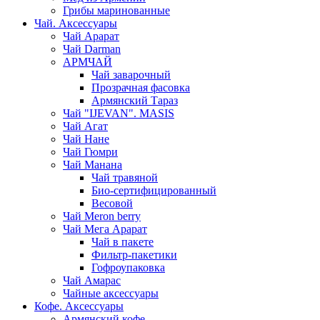
Грибы маринованные
Чай. Аксессуары
Чай Арарат
Чай Darman
АРМЧАЙ
Чай заварочный
Прозрачная фасовка
Армянский Тараз
Чай "IJEVAN". MASIS
Чай Агат
Чай Нане
Чай Гюмри
Чай Манана
Чай травяной
Био-сертифицированный
Весовой
Чай Meron berry
Чай Мега Арарат
Чай в пакете
Фильтр-пакетики
Гофроупаковка
Чай Амарас
Чайные аксессуары
Кофе. Аксессуары
Армянский кофе