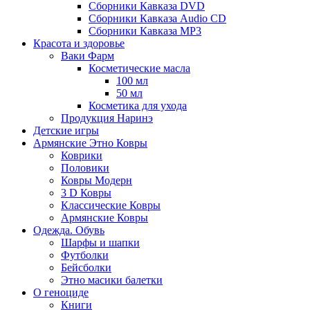
Сборники Кавказа DVD
Сборники Кавказа Audio CD
Сборники Кавказа MP3
Красота и здоровье
Ваки Фарм
Косметические масла
100 мл
50 мл
Косметика для ухода
Продукция Наринэ
Детские игры
Армянские Этно Ковры
Коврики
Половики
Ковры Модерн
3 D Ковры
Классические Ковры
Армянские Ковры
Одежда. Обувь
Шарфы и шапки
Футболки
Бейсболки
Этно масики балетки
О геноциде
Книги