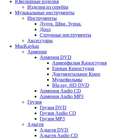
Ювелирные изделия
Изделия из серебра
Музыкальные инструменты
Инструменты
Дудук. Шви. Зурна.
Доол
Струнные инструменты
Аксессуары
MuzKavkaz
Армения
Армения DVD
Арменфильм Киностудия
Ереван Киностудия
Документальное Кино
Мультфильмы
Blu-ray. HD DVD
Армения Audio CD
Армения Audio MP3
Грузия
Грузия DVD
Грузия Audio CD
Грузия MP3
Адыгея
Адыгея DVD
Адыгея Audio CD