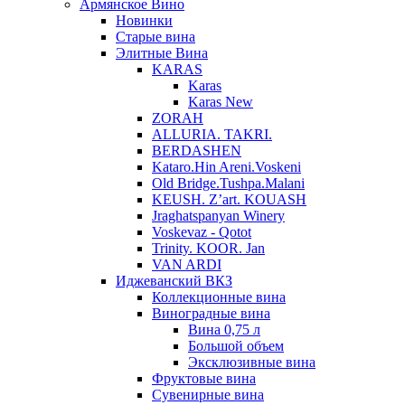
Армянское Вино
Новинки
Старые вина
Элитные Вина
KARAS
Karas
Karas New
ZORAH
ALLURIA. TAKRI.
BERDASHEN
Kataro.Hin Areni.Voskeni
Old Bridge.Tushpa.Malani
KEUSH. Z’art. KOUASH
Jraghatspanyan Winery
Voskevaz - Qotot
Trinity. KOOR. Jan
VAN ARDI
Иджеванский ВКЗ
Коллекционные вина
Виноградные вина
Вина 0,75 л
Большой объем
Эксклюзивные вина
Фруктовые вина
Cувенирные вина