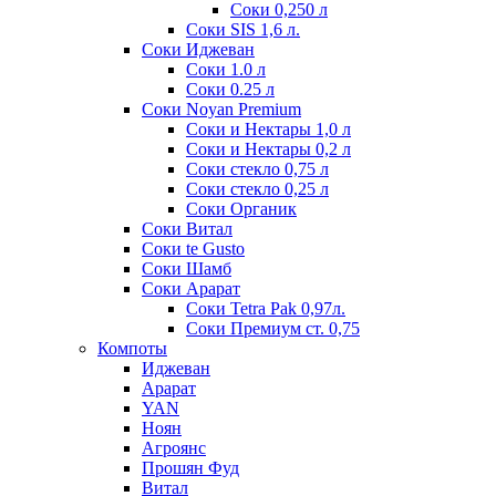
Соки 0,250 л
Соки SIS 1,6 л.
Соки Иджеван
Соки 1.0 л
Соки 0.25 л
Соки Noyan Premium
Соки и Нектары 1,0 л
Соки и Нектары 0,2 л
Соки стекло 0,75 л
Соки стекло 0,25 л
Соки Органик
Соки Витал
Соки te Gusto
Соки Шамб
Соки Арарат
Соки Tetra Pak 0,97л.
Соки Премиум ст. 0,75
Компоты
Иджеван
Арарат
YAN
Ноян
Агроянс
Прошян Фуд
Витал