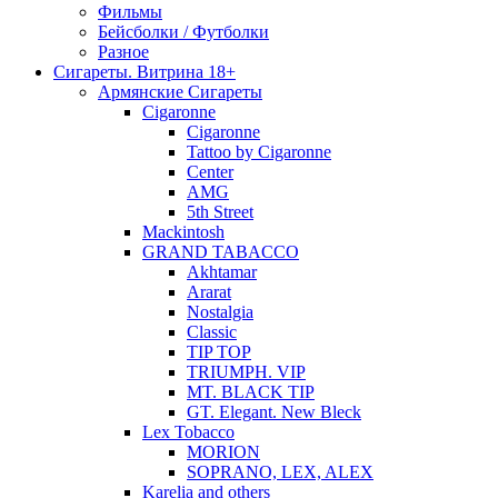
Фильмы
Бейсболки / Футболки
Разное
Сигареты. Витрина 18+
Армянские Сигареты
Cigaronne
Cigaronne
Tattoo by Cigaronne
Center
AMG
5th Street
Mackintosh
GRAND TABACCO
Akhtamar
Ararat
Nostalgia
Classic
TIP TOP
TRIUMPH. VIP
MT. BLACK TIP
GT. Elegant. New Bleck
Lex Tobacco
MORION
SOPRANO, LEX, ALEX
Karelia and others