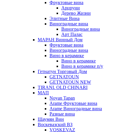
Фруктовые вина
Арцруни
Дерево Жизни
Элитные Вина
Виноградные вина
Виноградные вина
Арт Палас
МАРАН Винный Дом
Фруктовые вина
Виноградные вина
Вино в керамике
Вино в керамике
Вино в керамике п/у
Гетнатун Торговый Дом
GETNATOUN
GETNATOUN NEW
TIRANI. OLD CHINARI
МАП
Noyan Tapan
Arame Фруктовые вина
Arame Виноградные вина
Разные вина
Шаумян Вин
Воскевазский ВЗ
VOSKEVAZ