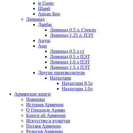
te Gusto
Шамб
Арцах Био
Лимонад
Дарбас
Лимонад 0,5 л. Стекло
Лимонад 1,25 л. ПЭТ
Ануш
Ани
Лимонад 0,5 л ст
Лимонад 0,5 л ПЭТ
Лимонад 1,0 л ПЭТ
Лимонад 1,5 л ПЭТ
Другие производители
Натахтари
Натахтари 0,5л
Натахтари 1,0л
Армянские книги
Новинки
История Армении
О Геноциде Армян
Книги об Армении
Иcкусство и культура
Поэзия Армении
Религия Армении