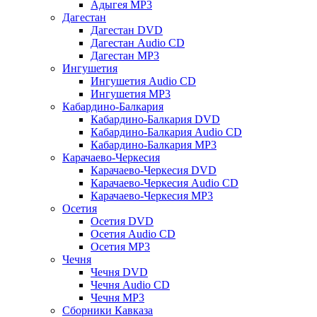
Адыгея MP3
Дагестан
Дагестан DVD
Дагестан Audio CD
Дагестан MP3
Ингушетия
Ингушетия Audio CD
Ингушетия MP3
Кабардино-Балкария
Кабардино-Балкария DVD
Кабардино-Балкария Audio CD
Кабардино-Балкария MP3
Карачаево-Черкесия
Карачаево-Черкесия DVD
Карачаево-Черкесия Audio CD
Карачаево-Черкесия MP3
Осетия
Осетия DVD
Осетия Audio CD
Осетия MP3
Чечня
Чечня DVD
Чечня Audio CD
Чечня MP3
Сборники Кавказа