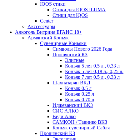
IQOS стики
Стики для IQOS ILUMA
Стики для IQOS
Сenter
Акссессуары
Алкоголь Витрина ЕГАИС 18+
Армянский Коньяк
Сувенирные Коньяки
Символы Нового 2026 Года
Прошянский КЗ
Элитные
Коньяк 5 лет 0,5 л., 0,33 л
Коньяк 5 лет 0,18 л., 0,25 л.
Коньяк 7 лет 0,5 л., 0,33 л
Шахназарян ВКД
Коньяк 0,5 л
Коньяк 0,25 л
Коньяк 0,70 л
Иджеванский ВКЗ
СИС АЛКО
Веди Алко
САМКОН / Тавинко ВКЗ
Коньяк сувенирный Сабля
Прошянский КЗ
Эксклюзив