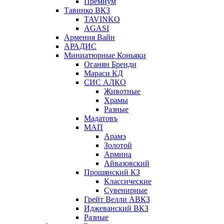
Премиум
Тавинко ВКЗ
TAVINKO
AGASI
Армения Вайн
АРАДИС
Миниатюрные Коньяки
Оганян Бренди
Мараси КД
СИС АЛКО
Животные
Храмы
Разные
Мадатовъ
МАП
Арамэ
Золотой
Армина
Айвазовский
Прошянский КЗ
Классические
Сувенирные
Грейт Велли АВКЗ
Иджеванский ВКЗ
Разные