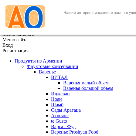
+7 (495) 646-888-1
Нашим интернет-магазином намного удо
В корзине
0
товаров
x
Меню каталога
Меню сайта
Вход
Регистрация
Продукты из Армении
Фруктовые консервации
Варенье
ВИТАЛ
Варенья малый объем
Варенья большой объем
Иджеван
Ноян
Шамб
Сады Арагаца
Агроянс
te Gusto
Варга - Фуд
Варенье Proshyan Food