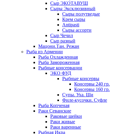
Сыр ЭКОТАВУШ
Сыры Эксклюзивный
Сыры полутведые
Крем сыры
Antipasti
Сыры ассорти
Сыр Чечил
Сыр разный
Мацони.Тан. Режан
Рыба из Армении
Рыба Охлажденная
Рыба Замороженная
Рыбные консервации
ЭКО ФУД
Рыбные консервы
Консервы 240 гр.
Консервы 160 гр.
Супы. Уха. Щи
Филе-кусочки. Суфле
Рыба Копченая
Раки Севанские
Раковые шейки
Раки живые
Раки варенные
Рыбная Икра