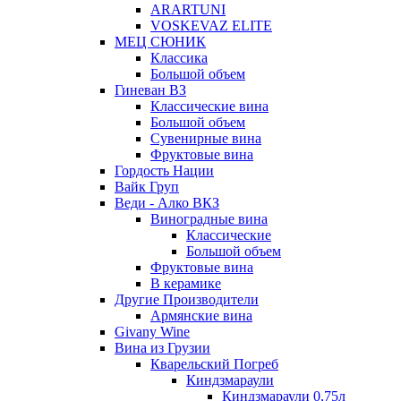
ARARTUNI
VOSKEVAZ ELITE
МЕЦ СЮНИК
Классика
Большой объем
Гиневан ВЗ
Классические вина
Большой объем
Сувенирные вина
Фруктовые вина
Гордость Нации
Вайк Груп
Веди - Алко ВКЗ
Виноградные вина
Классические
Большой объем
Фруктовые вина
В керамике
Другие Производители
Армянские вина
Givany Wine
Вина из Грузии
Кварельский Погреб
Киндзмараули
Киндзмараули 0,75л