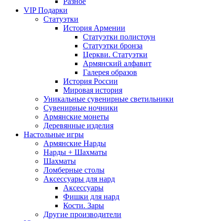
Разное
VIP Подарки
Статуэтки
История Армении
Статуэтки полистоун
Статуэтки бронза
Церкви. Статуэтки
Армянский алфавит
Галерея образов
История России
Мировая история
Уникальные сувенирные светильники
Сувенирные ночники
Армянские монеты
Деревянные изделия
Настольные игры
Армянские Нарды
Нарды + Шахматы
Шахматы
Ломберные столы
Аксессуары для нард
Аксессуары
Фишки для нард
Кости. Зары
Другие производители