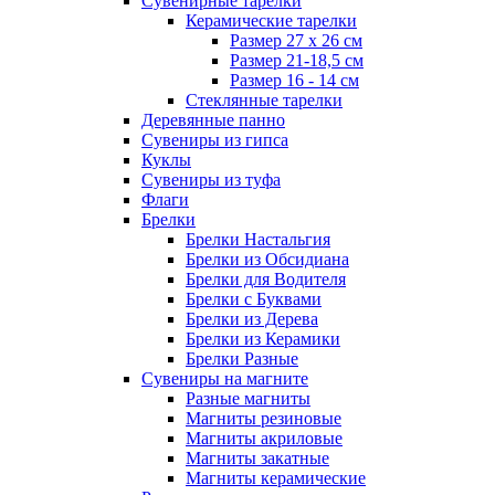
Сувенирные тарелки
Керамические тарелки
Размер 27 х 26 см
Размер 21-18,5 см
Размер 16 - 14 см
Стеклянные тарелки
Деревянные панно
Сувениры из гипса
Куклы
Сувениры из туфа
Флаги
Брелки
Брелки Настальгия
Брелки из Обсидиана
Брелки для Водителя
Брелки с Буквами
Брелки из Дерева
Брелки из Керамики
Брелки Разные
Сувениры на магните
Разные магниты
Магниты резиновые
Магниты акриловые
Магниты закатные
Магниты керамические