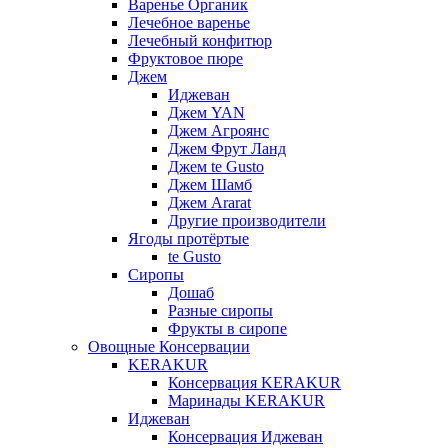
Варенье Органик
Лечебное варенье
Лечебный конфитюр
Фруктовое пюре
Джем
Иджеван
Джем YAN
Джем Агроянс
Джем Фрут Ланд
Джем te Gusto
Джем Шамб
Джем Ararat
Другие производители
Ягоды протёртые
te Gusto
Сиропы
Дошаб
Разные сиропы
Фрукты в сиропе
Овощные Консервации
KERAKUR
Консервация KERAKUR
Маринады KERAKUR
Иджеван
Консервация Иджеван