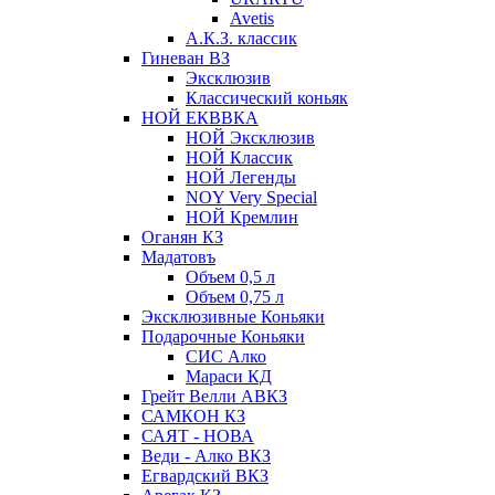
Avetis
А.К.З. классик
Гиневан ВЗ
Эксклюзив
Классический коньяк
НОЙ ЕКВВКА
НОЙ Эксклюзив
НОЙ Классик
НОЙ Легенды
NOY Very Speсial
НОЙ Кремлин
Оганян КЗ
Мадатовъ
Объем 0,5 л
Объем 0,75 л
Эксклюзивные Коньяки
Подарочные Коньяки
СИС Алко
Мараси КД
Грейт Велли АВКЗ
САМКОН КЗ
САЯТ - НОВА
Веди - Алко ВКЗ
Егвардский ВКЗ