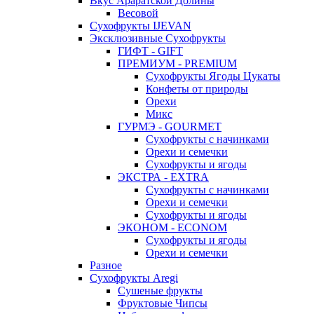
Вкус Араратской Долины
Весовой
Сухофрукты IJEVAN
Эксклюзивные Сухофрукты
ГИФТ - GIFT
ПРЕМИУМ - PREMIUM
Сухофрукты Ягоды Цукаты
Конфеты от природы
Орехи
Микс
ГУРМЭ - GOURMET
Сухофрукты с начинками
Орехи и семечки
Сухофрукты и ягоды
ЭКСТРА - EXTRA
Сухофрукты с начинками
Орехи и семечки
Сухофрукты и ягоды
ЭКОНОМ - ECONOM
Сухофрукты и ягоды
Орехи и семечки
Разное
Сухофрукты Aregi
Сушеные фрукты
Фруктовые Чипсы