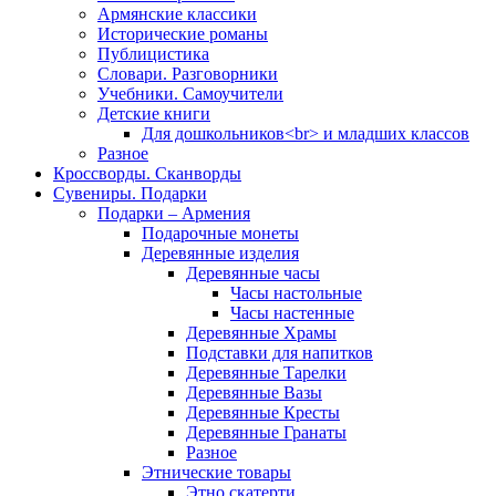
Армянские классики
Исторические романы
Публицистика
Словари. Разговорники
Учебники. Самоучители
Детские книги
Для дошкольников<br> и младших классов
Разное
Кроссворды. Сканворды
Сувениры. Подарки
Подарки – Армения
Подарочные монеты
Деревянные изделия
Деревянные часы
Часы настольные
Часы настенные
Деревянные Храмы
Подставки для напитков
Деревянные Тарелки
Деревянные Вазы
Деревянные Кресты
Деревянные Гранаты
Разное
Этнические товары
Этно скатерти