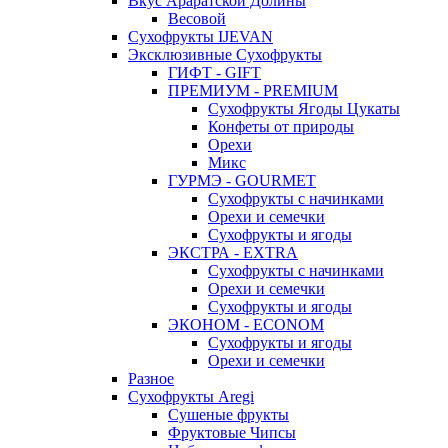
Вкус Араратской Долины
Весовой
Сухофрукты IJEVAN
Эксклюзивные Сухофрукты
ГИФТ - GIFT
ПРЕМИУМ - PREMIUM
Сухофрукты Ягоды Цукаты
Конфеты от природы
Орехи
Микс
ГУРМЭ - GOURMET
Сухофрукты с начинками
Орехи и семечки
Сухофрукты и ягоды
ЭКСТРА - EXTRA
Сухофрукты с начинками
Орехи и семечки
Сухофрукты и ягоды
ЭКОНОМ - ECONOM
Сухофрукты и ягоды
Орехи и семечки
Разное
Сухофрукты Aregi
Сушеные фрукты
Фруктовые Чипсы