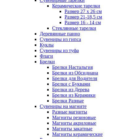
Сувенирные тарелки
Керамические тарелки
Размер 27 х 26 см
Размер 21-18,5 см
Размер 16 - 14 см
Стеклянные тарелки
Деревянные панно
Сувениры из гипса
Куклы
Сувениры из туфа
Флаги
Брелки
Брелки Настальгия
Брелки из Обсидиана
Брелки для Водителя
Брелки с Буквами
Брелки из Дерева
Брелки из Керамики
Брелки Разные
Сувениры на магните
Разные магниты
Магниты резиновые
Магниты акриловые
Магниты закатные
Магниты керамические