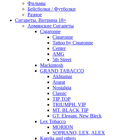
Фильмы
Бейсболки / Футболки
Разное
Сигареты. Витрина 18+
Армянские Сигареты
Cigaronne
Cigaronne
Tattoo by Cigaronne
Center
AMG
5th Street
Mackintosh
GRAND TABACCO
Akhtamar
Ararat
Nostalgia
Classic
TIP TOP
TRIUMPH. VIP
MT. BLACK TIP
GT. Elegant. New Bleck
Lex Tobacco
MORION
SOPRANO, LEX, ALEX
Karelia and others