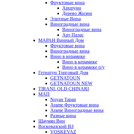
Фруктовые вина
Арцруни
Дерево Жизни
Элитные Вина
Виноградные вина
Виноградные вина
Арт Палас
МАРАН Винный Дом
Фруктовые вина
Виноградные вина
Вино в керамике
Вино в керамике
Вино в керамике п/у
Гетнатун Торговый Дом
GETNATOUN
GETNATOUN NEW
TIRANI. OLD CHINARI
МАП
Noyan Tapan
Arame Фруктовые вина
Arame Виноградные вина
Разные вина
Шаумян Вин
Воскевазский ВЗ
VOSKEVAZ