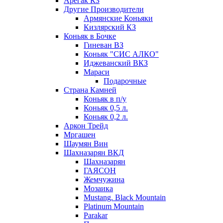
Арегак КЗ
Другие Производители
Армянские Коньяки
Кизлярский КЗ
Коньяк в Бочке
Гиневан ВЗ
Коньяк "СИС АЛКО"
Иджеванский ВКЗ
Мараси
Подарочные
Страна Камней
Коньяк в п/у
Коньяк 0,5 л.
Коньяк 0,2 л.
Аркон Трейд
Мргашен
Шаумян Вин
Шахназарян ВКД
Шахназарян
ГАЯСОН
Жемчужина
Мозаика
Mustang. Black Mountain
Platinum Mountain
Parakar