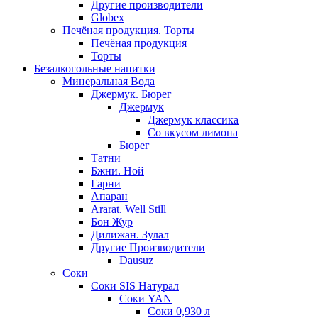
Другие производители
Globex
Печёная продукция. Торты
Печёная продукция
Торты
Безалкогольные напитки
Минеральная Вода
Джермук. Бюрег
Джермук
Джермук классика
Со вкусом лимона
Бюрег
Татни
Бжни. Ной
Гарни
Апаран
Ararat. Well Still
Бон Жур
Дилижан. Зулал
Другие Производители
Dausuz
Соки
Соки SIS Натурал
Соки YAN
Соки 0,930 л