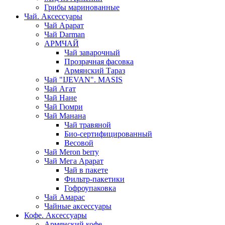
Грибы маринованные
Чай. Аксессуары
Чай Арарат
Чай Darman
АРМЧАЙ
Чай заварочный
Прозрачная фасовка
Армянский Тараз
Чай "IJEVAN". MASIS
Чай Агат
Чай Нане
Чай Гюмри
Чай Манана
Чай травяной
Био-сертифицированный
Весовой
Чай Meron berry
Чай Мега Арарат
Чай в пакете
Фильтр-пакетики
Гофроупаковка
Чай Амарас
Чайные аксессуары
Кофе. Аксессуары
Армянский кофе