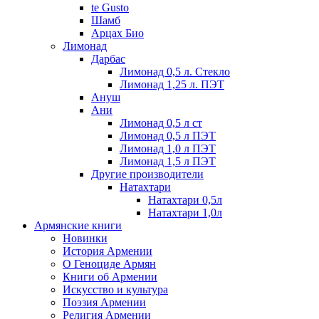
te Gusto
Шамб
Арцах Био
Лимонад
Дарбас
Лимонад 0,5 л. Стекло
Лимонад 1,25 л. ПЭТ
Ануш
Ани
Лимонад 0,5 л ст
Лимонад 0,5 л ПЭТ
Лимонад 1,0 л ПЭТ
Лимонад 1,5 л ПЭТ
Другие производители
Натахтари
Натахтари 0,5л
Натахтари 1,0л
Армянские книги
Новинки
История Армении
О Геноциде Армян
Книги об Армении
Иcкусство и культура
Поэзия Армении
Религия Армении