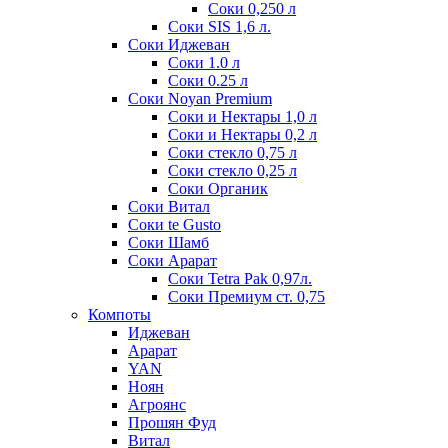
Соки 0,250 л
Соки SIS 1,6 л.
Соки Иджеван
Соки 1.0 л
Соки 0.25 л
Соки Noyan Premium
Соки и Нектары 1,0 л
Соки и Нектары 0,2 л
Соки стекло 0,75 л
Соки стекло 0,25 л
Соки Органик
Соки Витал
Соки te Gusto
Соки Шамб
Соки Арарат
Соки Tetra Pak 0,97л.
Соки Премиум ст. 0,75
Компоты
Иджеван
Арарат
YAN
Ноян
Агроянс
Прошян Фуд
Витал