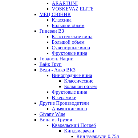
ARARTUNI
VOSKEVAZ ELITE
МЕЦ СЮНИК
Классика
Большой объем
Гиневан ВЗ
Классические вина
Большой объем
Сувенирные вина
Фруктовые вина
Гордость Нации
Вайк Груп
Веди - Алко ВКЗ
Виноградные вина
Классические
Большой объем
Фруктовые вина
В керамике
Другие Производители
Армянские вина
Givany Wine
Вина из Грузии
Кварельский Погреб
Киндзмараули
Киндзмараули 0,75л