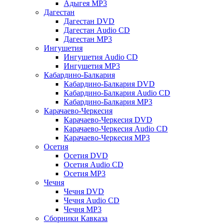
Адыгея MP3
Дагестан
Дагестан DVD
Дагестан Audio CD
Дагестан MP3
Ингушетия
Ингушетия Audio CD
Ингушетия MP3
Кабардино-Балкария
Кабардино-Балкария DVD
Кабардино-Балкария Audio CD
Кабардино-Балкария MP3
Карачаево-Черкесия
Карачаево-Черкесия DVD
Карачаево-Черкесия Audio CD
Карачаево-Черкесия MP3
Осетия
Осетия DVD
Осетия Audio CD
Осетия MP3
Чечня
Чечня DVD
Чечня Audio CD
Чечня MP3
Сборники Кавказа