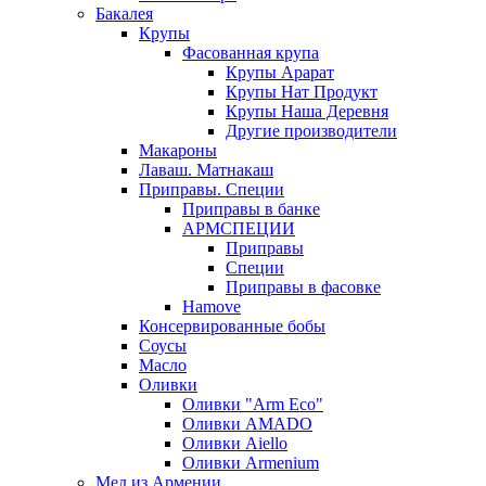
Бакалея
Крупы
Фасованная крупа
Крупы Арарат
Крупы Нат Продукт
Крупы Наша Деревня
Другие производители
Макароны
Лаваш. Матнакаш
Приправы. Специи
Приправы в банке
АРМСПЕЦИИ
Приправы
Специи
Приправы в фасовке
Hamove
Консервированные бобы
Соусы
Масло
Оливки
Оливки "Arm Eco"
Оливки AMADO
Оливки Aiello
Оливки Armenium
Мед из Армении