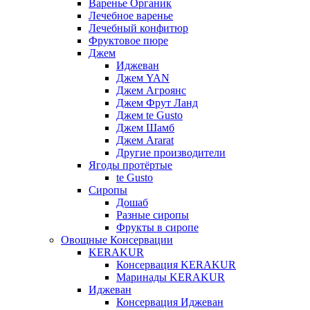
Варенье Органик
Лечебное варенье
Лечебный конфитюр
Фруктовое пюре
Джем
Иджеван
Джем YAN
Джем Агроянс
Джем Фрут Ланд
Джем te Gusto
Джем Шамб
Джем Ararat
Другие производители
Ягоды протёртые
te Gusto
Сиропы
Дошаб
Разные сиропы
Фрукты в сиропе
Овощные Консервации
KERAKUR
Консервация KERAKUR
Маринады KERAKUR
Иджеван
Консервация Иджеван