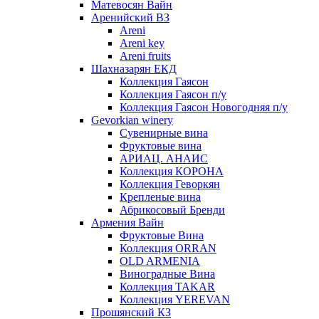
Матевосян Вайн
Аренийский ВЗ
Areni
Areni key
Areni fruits
Шахназарян ЕКД
Коллекция Гаясон
Коллекция Гаясон п/у
Коллекция Гаясон Новогодняя п/у
Gevorkian winery
Сувенирные вина
Фруктовые вина
АРИАЦ. АНАИС
Коллекция КОРОНА
Коллекция Геворкян
Крепленые вина
Абрикосовый Бренди
Армения Вайн
Фруктовые Вина
Коллекция ORRAN
OLD ARMENIA
Виноградные Вина
Коллекция TAKAR
Коллекция YEREVAN
Прошянский КЗ