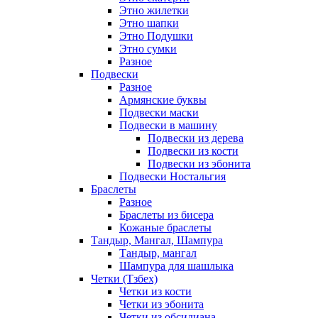
Этно жилетки
Этно шапки
Этно Подушки
Этно сумки
Разное
Подвески
Разное
Армянские буквы
Подвески маски
Подвески в машину
Подвески из дерева
Подвески из кости
Подвески из эбонита
Подвески Ностальгия
Браслеты
Разное
Браслеты из бисера
Кожаные браслеты
Тандыр, Мангал, Шампура
Тандыр, мангал
Шампура для шашлыка
Четки (Тзбех)
Четки из кости
Четки из эбонита
Четки из обсидиана