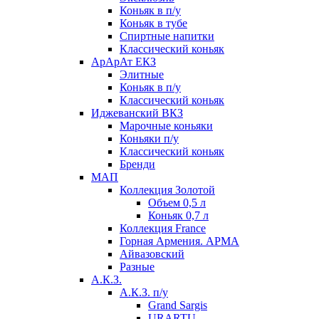
Коньяк в п/у
Коньяк в тубе
Спиртные напитки
Классический коньяк
АрАрАт ЕКЗ
Элитные
Коньяк в п/у
Классический коньяк
Иджеванский ВКЗ
Марочные коньяки
Коньяки п/у
Классический коньяк
Бренди
МАП
Коллекция Золотой
Объем 0,5 л
Коньяк 0,7 л
Коллекция France
Горная Армения. АРМА
Айвазовский
Разные
А.К.З.
А.К.З. п/у
Grand Sargis
URARTU