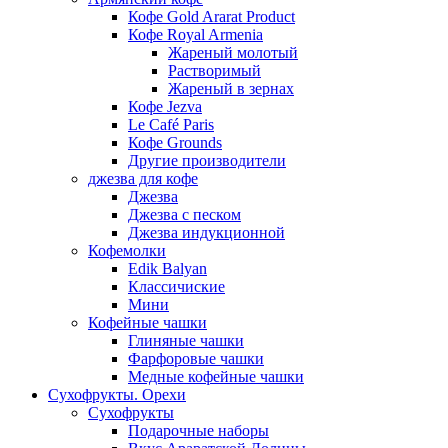
Кофе Gold Ararat Product
Кофе Royal Armenia
Жареный молотый
Растворимый
Жареный в зернах
Кофе Jezva
Le Café Paris
Кофе Grounds
Другие производители
джезва для кофе
Джезва
Джезва с песком
Джезва индукционной
Кофемолки
Edik Balyan
Классичиские
Мини
Кофейные чашки
Глиняные чашки
Фарфоровые чашки
Медные кофейные чашки
Сухофрукты. Орехи
Сухофрукты
Подарочные наборы