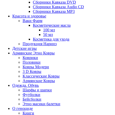
Сборники Кавказа DVD
Сборники Кавказа Audio CD
Сборники Кавказа MP3
Красота и здоровье
Ваки Фарм
Косметические масла
100 мл
50 мл
Косметика для ухода
Продукция Наринэ
Детские игры
Армянские Этно Ковры
Коврики
Половики
Ковры Модерн
3 D Ковры
Классические Ковры
Армянские Ковры
Одежда. Обувь
Шарфы и шапки
Футболки
Бейсболки
Этно масики балетки
О геноциде
Книги