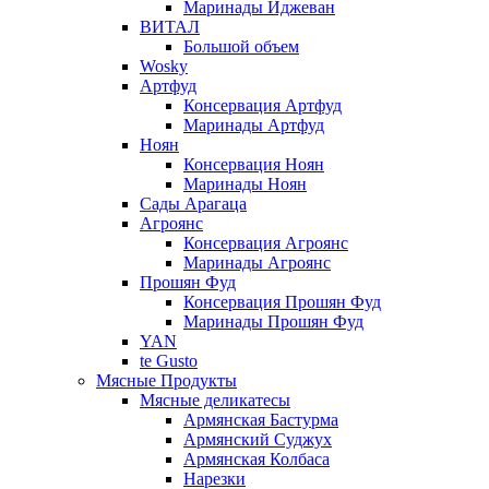
Маринады Иджеван
ВИТАЛ
Большой объем
Wosky
Артфуд
Консервация Артфуд
Маринады Артфуд
Ноян
Консервация Ноян
Маринады Ноян
Сады Арагаца
Агроянс
Консервация Агроянс
Маринады Агроянс
Прошян Фуд
Консервация Прошян Фуд
Маринады Прошян Фуд
YAN
te Gusto
Мясные Продукты
Мясные деликатесы
Армянская Бастурма
Армянский Суджух
Армянская Колбаса
Нарезки