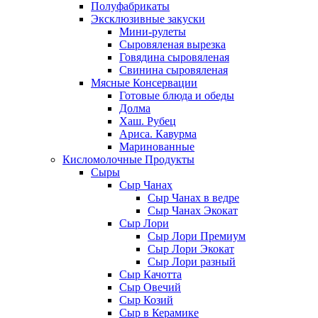
Полуфабрикаты
Эксклюзивные закуски
Мини-рулеты
Сыровяленая вырезка
Говядина сыровяленая
Свинина сыровяленая
Мясные Консервации
Готовые блюда и обеды
Долма
Хаш. Рубец
Ариса. Кавурма
Маринованные
Кисломолочные Продукты
Сыры
Сыр Чанах
Сыр Чанах в ведре
Сыр Чанах Экокат
Сыр Лори
Сыр Лори Премиум
Сыр Лори Экокат
Сыр Лори разный
Сыр Качотта
Сыр Овечий
Сыр Козий
Сыр в Керамике