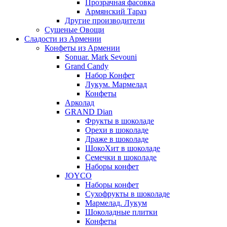
Прозрачная фасовка
Армянский Тараз
Другие производители
Сушеные Овощи
Сладости из Армении
Конфеты из Армении
Sonuar. Mark Sevouni
Grand Candy
Набор Конфет
Лукум. Мармелад
Конфеты
Арколад
GRAND Dian
Фрукты в шоколаде
Орехи в шоколаде
Драже в шоколаде
ШокоХит в шоколаде
Семечки в шоколаде
Наборы конфет
JOYCO
Наборы конфет
Сухофрукты в шоколаде
Мармелад. Лукум
Шоколадные плитки
Конфеты