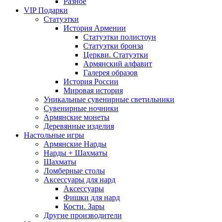
Разное
VIP Подарки
Статуэтки
История Армении
Статуэтки полистоун
Статуэтки бронза
Церкви. Статуэтки
Армянский алфавит
Галерея образов
История России
Мировая история
Уникальные сувенирные светильники
Сувенирные ночники
Армянские монеты
Деревянные изделия
Настольные игры
Армянские Нарды
Нарды + Шахматы
Шахматы
Ломберные столы
Аксессуары для нард
Аксессуары
Фишки для нард
Кости. Зары
Другие производители