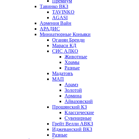
Премиум
Тавинко ВКЗ
TAVINKO
AGASI
Армения Вайн
АРАДИС
Миниатюрные Коньяки
Оганян Бренди
Мараси КД
СИС АЛКО
Животные
Храмы
Разные
Мадатовъ
МАП
Арамэ
Золотой
Армина
Айвазовский
Прошянский КЗ
Классические
Сувенирные
Грейт Велли АВКЗ
Иджеванский ВКЗ
Разные