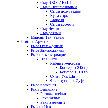
Сыр ЭКОТАВУШ
Сыры Эксклюзивный
Сыры полутведые
Крем сыры
Antipasti
Сыры ассорти
Сыр Чечил
Сыр разный
Мацони.Тан. Режан
Рыба из Армении
Рыба Охлажденная
Рыба Замороженная
Рыбные консервации
ЭКО ФУД
Рыбные консервы
Консервы 240 гр.
Консервы 160 гр.
Супы. Уха. Щи
Филе-кусочки. Суфле
Рыба Копченая
Раки Севанские
Раковые шейки
Раки живые
Раки варенные
Рыбная Икра