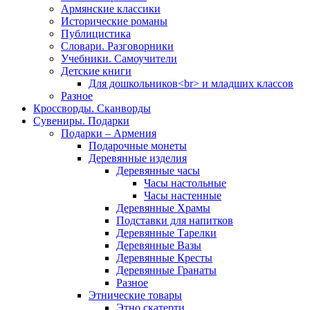
Армянские классики
Исторические романы
Публицистика
Словари. Разговорники
Учебники. Самоучители
Детские книги
Для дошкольников<br> и младших классов
Разное
Кроссворды. Сканворды
Сувениры. Подарки
Подарки – Армения
Подарочные монеты
Деревянные изделия
Деревянные часы
Часы настольные
Часы настенные
Деревянные Храмы
Подставки для напитков
Деревянные Тарелки
Деревянные Вазы
Деревянные Кресты
Деревянные Гранаты
Разное
Этнические товары
Этно скатерти