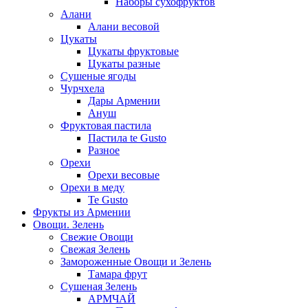
Наборы сухофруктов
Алани
Алани весовой
Цукаты
Цукаты фруктовые
Цукаты разные
Сушеные ягоды
Чурчхела
Дары Армении
Ануш
Фруктовая пастила
Пастила te Gusto
Разное
Орехи
Орехи весовые
Орехи в меду
Te Gusto
Фрукты из Армении
Овощи. Зелень
Свежие Овощи
Свежая Зелень
Замороженные Овощи и Зелень
Тамара фрут
Сушеная Зелень
АРМЧАЙ