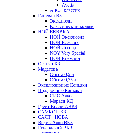
Avetis
А.К.З. классик
Гиневан ВЗ
Эксклюзив
Классический коньяк
НОЙ ЕКВВКА
НОЙ Эксклюзив
НОЙ Классик
НОЙ Легенды
NOY Very Speсial
НОЙ Кремлин
Оганян КЗ
Мадатовъ
Объем 0,5 л
Объем 0,75 л
Эксклюзивные Коньяки
Подарочные Коньяки
СИС Алко
Мараси КД
Грейт Велли АВКЗ
САМКОН КЗ
САЯТ - НОВА
Веди - Алко ВКЗ
Егвардский ВКЗ