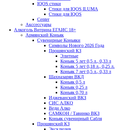
IQOS стики
Стики для IQOS ILUMA
Стики для IQOS
Сenter
Акссессуары
Алкоголь Витрина ЕГАИС 18+
Армянский Коньяк
Сувенирные Коньяки
Символы Нового 2026 Года
Прошянский КЗ
Элитные
Коньяк 5 лет 0,5 л., 0,33 л
Коньяк 5 лет 0,18 л., 0,25 л.
Коньяк 7 лет 0,5 л., 0,33 л
Шахназарян ВКД
Коньяк 0,5 л
Коньяк 0,25 л
Коньяк 0,70 л
Иджеванский ВКЗ
СИС АЛКО
Веди Алко
САМКОН / Тавинко ВКЗ
Коньяк сувенирный Сабля
Прошянский КЗ
Эксклюзив