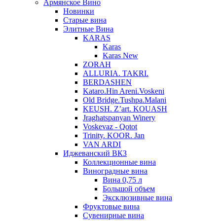
Армянское Вино
Новинки
Старые вина
Элитные Вина
KARAS
Karas
Karas New
ZORAH
ALLURIA. TAKRI.
BERDASHEN
Kataro.Hin Areni.Voskeni
Old Bridge.Tushpa.Malani
KEUSH. Z’art. KOUASH
Jraghatspanyan Winery
Voskevaz - Qotot
Trinity. KOOR. Jan
VAN ARDI
Иджеванский ВКЗ
Коллекционные вина
Виноградные вина
Вина 0,75 л
Большой объем
Эксклюзивные вина
Фруктовые вина
Cувенирные вина