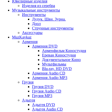
Ювелирные изделия
Изделия из серебра
Музыкальные инструменты
Инструменты
Дудук. Шви. Зурна.
Доол
Струнные инструменты
Аксессуары
MuzKavkaz
Армения
Армения DVD
Арменфильм Киностудия
Ереван Киностудия
Документальное Кино
Мультфильмы
Blu-ray. HD DVD
Армения Audio CD
Армения Audio MP3
Грузия
Грузия DVD
Грузия Audio CD
Грузия MP3
Адыгея
Адыгея DVD
Адыгея Audio CD