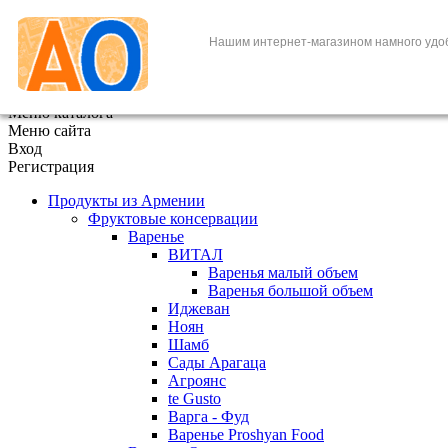
+7 (495) 646-888-1
Нашим интернет-магазином намного удо
В корзине
0
товаров
x
Меню каталога
Меню сайта
Вход
Регистрация
Продукты из Армении
Фруктовые консервации
Варенье
ВИТАЛ
Варенья малый объем
Варенья большой объем
Иджеван
Ноян
Шамб
Сады Арагаца
Агроянс
te Gusto
Варга - Фуд
Варенье Proshyan Food