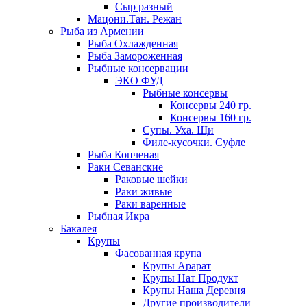
Сыр разный
Мацони.Тан. Режан
Рыба из Армении
Рыба Охлажденная
Рыба Замороженная
Рыбные консервации
ЭКО ФУД
Рыбные консервы
Консервы 240 гр.
Консервы 160 гр.
Супы. Уха. Щи
Филе-кусочки. Суфле
Рыба Копченая
Раки Севанские
Раковые шейки
Раки живые
Раки варенные
Рыбная Икра
Бакалея
Крупы
Фасованная крупа
Крупы Арарат
Крупы Нат Продукт
Крупы Наша Деревня
Другие производители