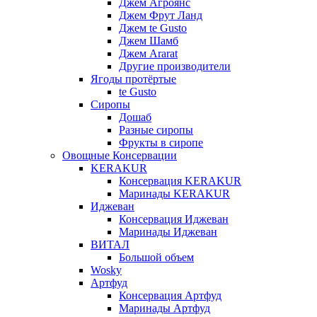
Джем Агроянс
Джем Фрут Ланд
Джем te Gusto
Джем Шамб
Джем Ararat
Другие производители
Ягоды протёртые
te Gusto
Сиропы
Дошаб
Разные сиропы
Фрукты в сиропе
Овощные Консервации
KERAKUR
Консервация KERAKUR
Маринады KERAKUR
Иджеван
Консервация Иджеван
Маринады Иджеван
ВИТАЛ
Большой объем
Wosky
Артфуд
Консервация Артфуд
Маринады Артфуд