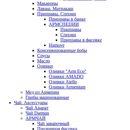
Макароны
Лаваш. Матнакаш
Приправы. Специи
Приправы в банке
АРМСПЕЦИИ
Приправы
Специи
Приправы в фасовке
Hamove
Консервированные бобы
Соусы
Масло
Оливки
Оливки "Arm Eco"
Оливки AMADO
Оливки Aiello
Оливки Armenium
Мед из Армении
Грибы маринованные
Чай. Аксессуары
Чай Арарат
Чай Darman
АРМЧАЙ
Чай заварочный
Прозрачная фасовка