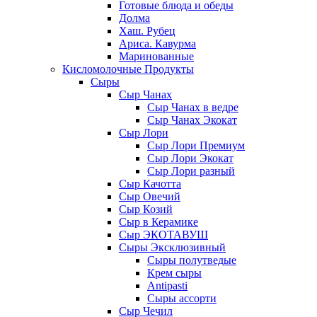
Готовые блюда и обеды
Долма
Хаш. Рубец
Ариса. Кавурма
Маринованные
Кисломолочные Продукты
Сыры
Сыр Чанах
Сыр Чанах в ведре
Сыр Чанах Экокат
Сыр Лори
Сыр Лори Премиум
Сыр Лори Экокат
Сыр Лори разный
Сыр Качотта
Сыр Овечий
Сыр Козий
Сыр в Керамике
Сыр ЭКОТАВУШ
Сыры Эксклюзивный
Сыры полутведые
Крем сыры
Antipasti
Сыры ассорти
Сыр Чечил