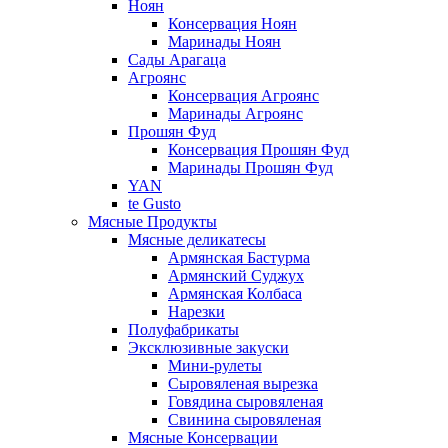
Ноян
Консервация Ноян
Маринады Ноян
Сады Арагаца
Агроянс
Консервация Агроянс
Маринады Агроянс
Прошян Фуд
Консервация Прошян Фуд
Маринады Прошян Фуд
YAN
te Gusto
Мясные Продукты
Мясные деликатесы
Армянская Бастурма
Армянский Суджух
Армянская Колбаса
Нарезки
Полуфабрикаты
Эксклюзивные закуски
Мини-рулеты
Сыровяленая вырезка
Говядина сыровяленая
Свинина сыровяленая
Мясные Консервации