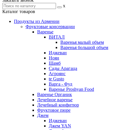
Заказать звонок
x
Каталог товаров
Продукты из Армении
Фруктовые консервации
Варенье
ВИТАЛ
Варенья малый объем
Варенья большой объем
Иджеван
Ноян
Шамб
Сады Арагаца
Агроянс
te Gusto
Варга - Фуд
Варенье Proshyan Food
Варенье Органик
Лечебное варенье
Лечебный конфитюр
Фруктовое пюре
Джем
Иджеван
Джем YAN