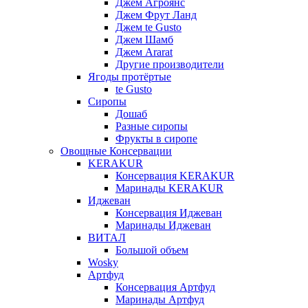
Джем Агроянс
Джем Фрут Ланд
Джем te Gusto
Джем Шамб
Джем Ararat
Другие производители
Ягоды протёртые
te Gusto
Сиропы
Дошаб
Разные сиропы
Фрукты в сиропе
Овощные Консервации
KERAKUR
Консервация KERAKUR
Маринады KERAKUR
Иджеван
Консервация Иджеван
Маринады Иджеван
ВИТАЛ
Большой объем
Wosky
Артфуд
Консервация Артфуд
Маринады Артфуд