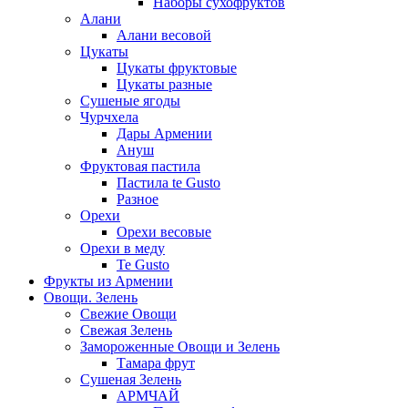
Наборы сухофруктов
Алани
Алани весовой
Цукаты
Цукаты фруктовые
Цукаты разные
Сушеные ягоды
Чурчхела
Дары Армении
Ануш
Фруктовая пастила
Пастила te Gusto
Разное
Орехи
Орехи весовые
Орехи в меду
Te Gusto
Фрукты из Армении
Овощи. Зелень
Свежие Овощи
Свежая Зелень
Замороженные Овощи и Зелень
Тамара фрут
Сушеная Зелень
АРМЧАЙ