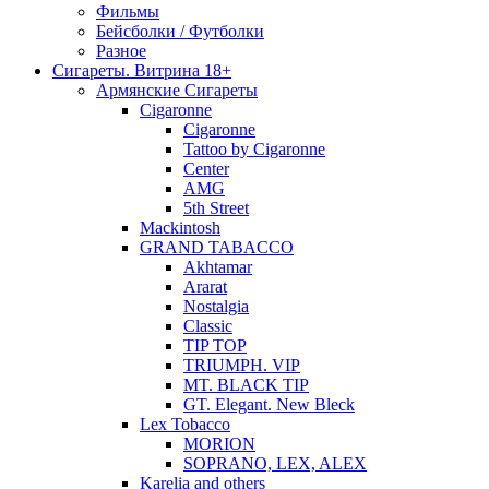
Фильмы
Бейсболки / Футболки
Разное
Сигареты. Витрина 18+
Армянские Сигареты
Cigaronne
Cigaronne
Tattoo by Cigaronne
Center
AMG
5th Street
Mackintosh
GRAND TABACCO
Akhtamar
Ararat
Nostalgia
Classic
TIP TOP
TRIUMPH. VIP
MT. BLACK TIP
GT. Elegant. New Bleck
Lex Tobacco
MORION
SOPRANO, LEX, ALEX
Karelia and others