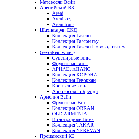
Матевосян Вайн
Аренийский ВЗ
Areni
Areni key
Areni fruits
Шахназарян ЕКД
Коллекция Гаясон
Коллекция Гаясон п/у
Коллекция Гаясон Новогодняя п/у
Gevorkian winery
Сувенирные вина
Фруктовые вина
АРИАЦ. АНАИС
Коллекция КОРОНА
Коллекция Геворкян
Крепленые вина
Абрикосовый Бренди
Армения Вайн
Фруктовые Вина
Коллекция ORRAN
OLD ARMENIA
Виноградные Вина
Коллекция TAKAR
Коллекция YEREVAN
Прошянский КЗ