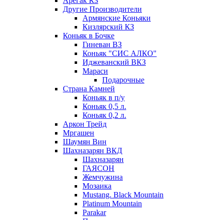
Арегак КЗ
Другие Производители
Армянские Коньяки
Кизлярский КЗ
Коньяк в Бочке
Гиневан ВЗ
Коньяк "СИС АЛКО"
Иджеванский ВКЗ
Мараси
Подарочные
Страна Камней
Коньяк в п/у
Коньяк 0,5 л.
Коньяк 0,2 л.
Аркон Трейд
Мргашен
Шаумян Вин
Шахназарян ВКД
Шахназарян
ГАЯСОН
Жемчужина
Мозаика
Mustang. Black Mountain
Platinum Mountain
Parakar