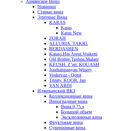
Армянское Вино
Новинки
Старые вина
Элитные Вина
KARAS
Karas
Karas New
ZORAH
ALLURIA. TAKRI.
BERDASHEN
Kataro.Hin Areni.Voskeni
Old Bridge.Tushpa.Malani
KEUSH. Z’art. KOUASH
Jraghatspanyan Winery
Voskevaz - Qotot
Trinity. KOOR. Jan
VAN ARDI
Иджеванский ВКЗ
Коллекционные вина
Виноградные вина
Вина 0,75 л
Большой объем
Эксклюзивные вина
Фруктовые вина
Cувенирные вина