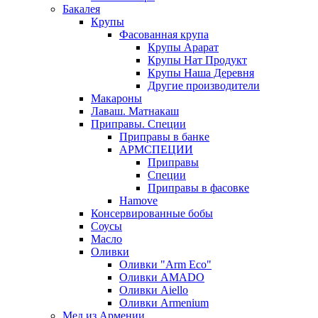
Бакалея
Крупы
Фасованная крупа
Крупы Арарат
Крупы Нат Продукт
Крупы Наша Деревня
Другие производители
Макароны
Лаваш. Матнакаш
Приправы. Специи
Приправы в банке
АРМСПЕЦИИ
Приправы
Специи
Приправы в фасовке
Hamove
Консервированные бобы
Соусы
Масло
Оливки
Оливки "Arm Eco"
Оливки AMADO
Оливки Aiello
Оливки Armenium
Мед из Армении