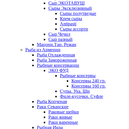
Сыр ЭКОТАВУШ
Сыры Эксклюзивный
Сыры полутведые
Крем сыры
Antipasti
Сыры ассорти
Сыр Чечил
Сыр разный
Мацони.Тан. Режан
Рыба из Армении
Рыба Охлажденная
Рыба Замороженная
Рыбные консервации
ЭКО ФУД
Рыбные консервы
Консервы 240 гр.
Консервы 160 гр.
Супы. Уха. Щи
Филе-кусочки. Суфле
Рыба Копченая
Раки Севанские
Раковые шейки
Раки живые
Раки варенные
Рыбная Икра