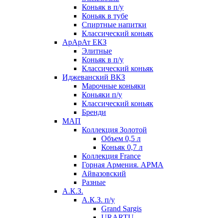
Коньяк в п/у
Коньяк в тубе
Спиртные напитки
Классический коньяк
АрАрАт ЕКЗ
Элитные
Коньяк в п/у
Классический коньяк
Иджеванский ВКЗ
Марочные коньяки
Коньяки п/у
Классический коньяк
Бренди
МАП
Коллекция Золотой
Объем 0,5 л
Коньяк 0,7 л
Коллекция France
Горная Армения. АРМА
Айвазовский
Разные
А.К.З.
А.К.З. п/у
Grand Sargis
URARTU