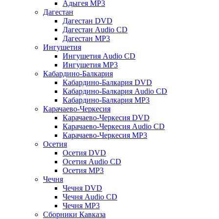
Адыгея MP3
Дагестан
Дагестан DVD
Дагестан Audio CD
Дагестан MP3
Ингушетия
Ингушетия Audio CD
Ингушетия MP3
Кабардино-Балкария
Кабардино-Балкария DVD
Кабардино-Балкария Audio CD
Кабардино-Балкария MP3
Карачаево-Черкесия
Карачаево-Черкесия DVD
Карачаево-Черкесия Audio CD
Карачаево-Черкесия MP3
Осетия
Осетия DVD
Осетия Audio CD
Осетия MP3
Чечня
Чечня DVD
Чечня Audio CD
Чечня MP3
Сборники Кавказа