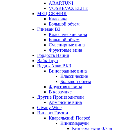
ARARTUNI
VOSKEVAZ ELITE
МЕЦ СЮНИК
Классика
Большой объем
Гиневан ВЗ
Классические вина
Большой объем
Сувенирные вина
Фруктовые вина
Гордость Нации
Вайк Груп
Веди - Алко ВКЗ
Виноградные вина
Классические
Большой объем
Фруктовые вина
В керамике
Другие Производители
Армянские вина
Givany Wine
Вина из Грузии
Кварельский Погреб
Киндзмараули
Киндзмараули 0,75л