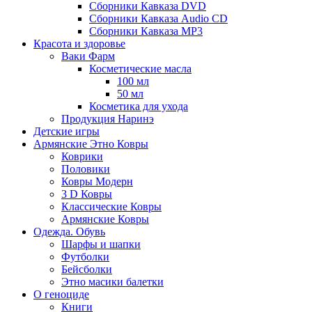
Сборники Кавказа DVD
Сборники Кавказа Audio CD
Сборники Кавказа MP3
Красота и здоровье
Ваки Фарм
Косметические масла
100 мл
50 мл
Косметика для ухода
Продукция Наринэ
Детские игры
Армянские Этно Ковры
Коврики
Половики
Ковры Модерн
3 D Ковры
Классические Ковры
Армянские Ковры
Одежда. Обувь
Шарфы и шапки
Футболки
Бейсболки
Этно масики балетки
О геноциде
Книги