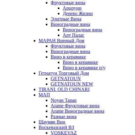
Фруктовые вина
Арцруни
Дерево Жизни
Элитные Вина
Виноградные вина
Виноградные вина
Арт Палас
МАРАН Винный Дом
Фруктовые вина
Виноградные вина
Вино в керамике
Вино в керамике
Вино в керамике п/у
Гетнатун Торговый Дом
GETNATOUN
GETNATOUN NEW
TIRANI. OLD CHINARI
МАП
Noyan Tapan
Arame Фруктовые вина
Arame Виноградные вина
Разные вина
Шаумян Вин
Воскевазский ВЗ
VOSKEVAZ