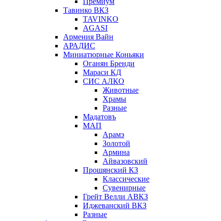
Премиум
Тавинко ВКЗ
TAVINKO
AGASI
Армения Вайн
АРАДИС
Миниатюрные Коньяки
Оганян Бренди
Мараси КД
СИС АЛКО
Животные
Храмы
Разные
Мадатовъ
МАП
Арамэ
Золотой
Армина
Айвазовский
Прошянский КЗ
Классические
Сувенирные
Грейт Велли АВКЗ
Иджеванский ВКЗ
Разные