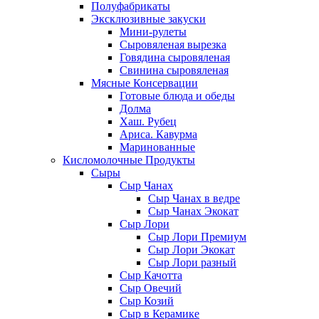
Полуфабрикаты
Эксклюзивные закуски
Мини-рулеты
Сыровяленая вырезка
Говядина сыровяленая
Свинина сыровяленая
Мясные Консервации
Готовые блюда и обеды
Долма
Хаш. Рубец
Ариса. Кавурма
Маринованные
Кисломолочные Продукты
Сыры
Сыр Чанах
Сыр Чанах в ведре
Сыр Чанах Экокат
Сыр Лори
Сыр Лори Премиум
Сыр Лори Экокат
Сыр Лори разный
Сыр Качотта
Сыр Овечий
Сыр Козий
Сыр в Керамике