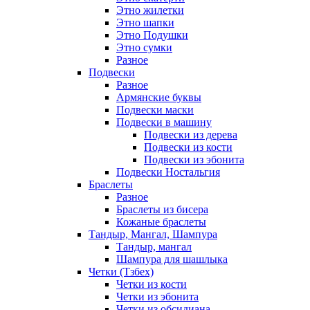
Этно жилетки
Этно шапки
Этно Подушки
Этно сумки
Разное
Подвески
Разное
Армянские буквы
Подвески маски
Подвески в машину
Подвески из дерева
Подвески из кости
Подвески из эбонита
Подвески Ностальгия
Браслеты
Разное
Браслеты из бисера
Кожаные браслеты
Тандыр, Мангал, Шампура
Тандыр, мангал
Шампура для шашлыка
Четки (Тзбех)
Четки из кости
Четки из эбонита
Четки из обсидиана