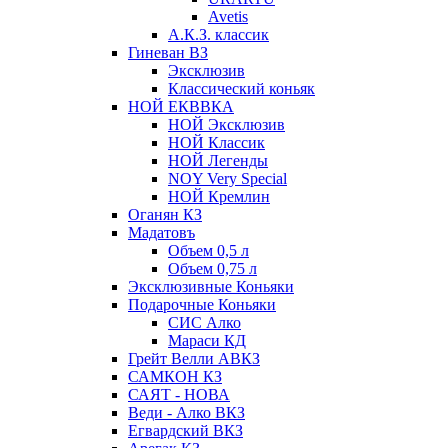
Avetis
А.К.З. классик
Гиневан ВЗ
Эксклюзив
Классический коньяк
НОЙ ЕКВВКА
НОЙ Эксклюзив
НОЙ Классик
НОЙ Легенды
NOY Very Speсial
НОЙ Кремлин
Оганян КЗ
Мадатовъ
Объем 0,5 л
Объем 0,75 л
Эксклюзивные Коньяки
Подарочные Коньяки
СИС Алко
Мараси КД
Грейт Велли АВКЗ
САМКОН КЗ
САЯТ - НОВА
Веди - Алко ВКЗ
Егвардский ВКЗ