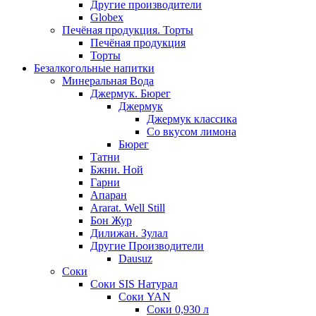
Другие производители
Globex
Печёная продукция. Торты
Печёная продукция
Торты
Безалкогольные напитки
Минеральная Вода
Джермук. Бюрег
Джермук
Джермук классика
Со вкусом лимона
Бюрег
Татни
Бжни. Ной
Гарни
Апаран
Ararat. Well Still
Бон Жур
Дилижан. Зулал
Другие Производители
Dausuz
Соки
Соки SIS Натурал
Соки YAN
Соки 0,930 л