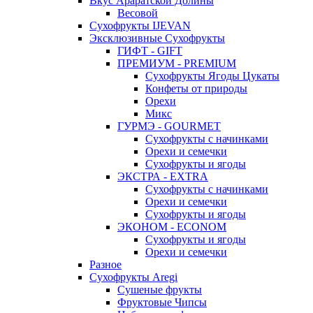
Вкус Араратской Долины
Весовой
Сухофрукты IJEVAN
Эксклюзивные Сухофрукты
ГИФТ - GIFT
ПРЕМИУМ - PREMIUM
Сухофрукты Ягоды Цукаты
Конфеты от природы
Орехи
Микс
ГУРМЭ - GOURMET
Сухофрукты с начинками
Орехи и семечки
Сухофрукты и ягоды
ЭКСТРА - EXTRA
Сухофрукты с начинками
Орехи и семечки
Сухофрукты и ягоды
ЭКОНОМ - ECONOM
Сухофрукты и ягоды
Орехи и семечки
Разное
Сухофрукты Aregi
Сушеные фрукты
Фруктовые Чипсы