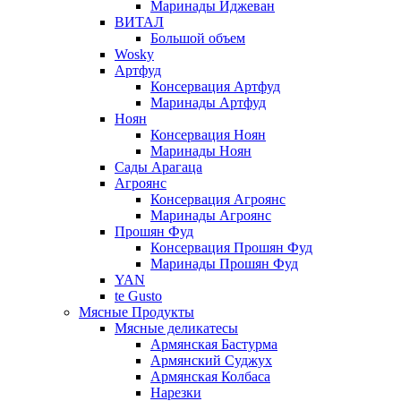
Маринады Иджеван
ВИТАЛ
Большой объем
Wosky
Артфуд
Консервация Артфуд
Маринады Артфуд
Ноян
Консервация Ноян
Маринады Ноян
Сады Арагаца
Агроянс
Консервация Агроянс
Маринады Агроянс
Прошян Фуд
Консервация Прошян Фуд
Маринады Прошян Фуд
YAN
te Gusto
Мясные Продукты
Мясные деликатесы
Армянская Бастурма
Армянский Суджух
Армянская Колбаса
Нарезки