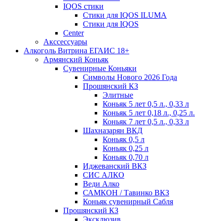
IQOS стики
Стики для IQOS ILUMA
Стики для IQOS
Сenter
Акссессуары
Алкоголь Витрина ЕГАИС 18+
Армянский Коньяк
Сувенирные Коньяки
Символы Нового 2026 Года
Прошянский КЗ
Элитные
Коньяк 5 лет 0,5 л., 0,33 л
Коньяк 5 лет 0,18 л., 0,25 л.
Коньяк 7 лет 0,5 л., 0,33 л
Шахназарян ВКД
Коньяк 0,5 л
Коньяк 0,25 л
Коньяк 0,70 л
Иджеванский ВКЗ
СИС АЛКО
Веди Алко
САМКОН / Тавинко ВКЗ
Коньяк сувенирный Сабля
Прошянский КЗ
Эксклюзив