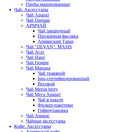
Грибы маринованные
Чай. Аксессуары
Чай Арарат
Чай Darman
АРМЧАЙ
Чай заварочный
Прозрачная фасовка
Армянский Тараз
Чай "IJEVAN". MASIS
Чай Агат
Чай Нане
Чай Гюмри
Чай Манана
Чай травяной
Био-сертифицированный
Весовой
Чай Meron berry
Чай Мега Арарат
Чай в пакете
Фильтр-пакетики
Гофроупаковка
Чай Амарас
Чайные аксессуары
Кофе. Аксессуары
Армянский кофе