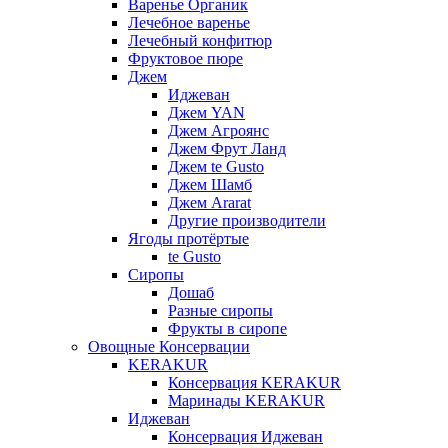
Варенье Органик
Лечебное варенье
Лечебный конфитюр
Фруктовое пюре
Джем
Иджеван
Джем YAN
Джем Агроянс
Джем Фрут Ланд
Джем te Gusto
Джем Шамб
Джем Ararat
Другие производители
Ягоды протёртые
te Gusto
Сиропы
Дошаб
Разные сиропы
Фрукты в сиропе
Овощные Консервации
KERAKUR
Консервация KERAKUR
Маринады KERAKUR
Иджеван
Консервация Иджеван