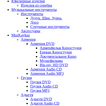
Ювелирные изделия
Изделия из серебра
Музыкальные инструменты
Инструменты
Дудук. Шви. Зурна.
Доол
Струнные инструменты
Аксессуары
MuzKavkaz
Армения
Армения DVD
Арменфильм Киностудия
Ереван Киностудия
Документальное Кино
Мультфильмы
Blu-ray. HD DVD
Армения Audio CD
Армения Audio MP3
Грузия
Грузия DVD
Грузия Audio CD
Грузия MP3
Адыгея
Адыгея DVD
Адыгея Audio CD