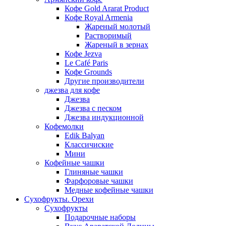
Кофе Gold Ararat Product
Кофе Royal Armenia
Жареный молотый
Растворимый
Жареный в зернах
Кофе Jezva
Le Café Paris
Кофе Grounds
Другие производители
джезва для кофе
Джезва
Джезва с песком
Джезва индукционной
Кофемолки
Edik Balyan
Классичиские
Мини
Кофейные чашки
Глиняные чашки
Фарфоровые чашки
Медные кофейные чашки
Сухофрукты. Орехи
Сухофрукты
Подарочные наборы