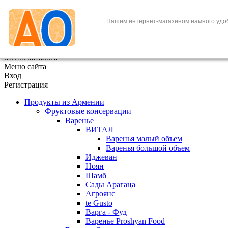
+7 (495) 646-888-1
Нашим интернет-магазином намного удо
В корзине
0
товаров
x
Меню каталога
Меню сайта
Вход
Регистрация
Продукты из Армении
Фруктовые консервации
Варенье
ВИТАЛ
Варенья малый объем
Варенья большой объем
Иджеван
Ноян
Шамб
Сады Арагаца
Агроянс
te Gusto
Варга - Фуд
Варенье Proshyan Food