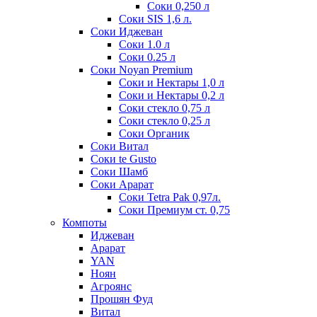
Соки 0,250 л
Соки SIS 1,6 л.
Соки Иджеван
Соки 1.0 л
Соки 0.25 л
Соки Noyan Premium
Соки и Нектары 1,0 л
Соки и Нектары 0,2 л
Соки стекло 0,75 л
Соки стекло 0,25 л
Соки Органик
Соки Витал
Соки te Gusto
Соки Шамб
Соки Арарат
Соки Tetra Pak 0,97л.
Соки Премиум ст. 0,75
Компоты
Иджеван
Арарат
YAN
Ноян
Агроянс
Прошян Фуд
Витал