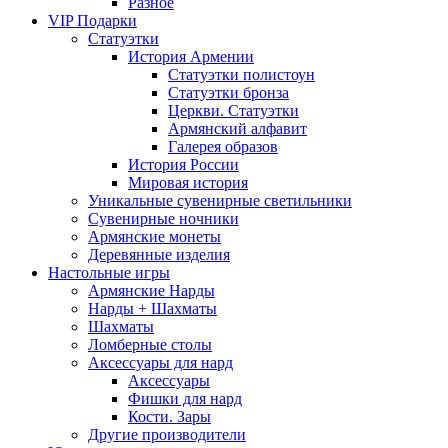
Разное
VIP Подарки
Статуэтки
История Армении
Статуэтки полистоун
Статуэтки бронза
Церкви. Статуэтки
Армянский алфавит
Галерея образов
История России
Мировая история
Уникальные сувенирные светильники
Сувенирные ночники
Армянские монеты
Деревянные изделия
Настольные игры
Армянские Нарды
Нарды + Шахматы
Шахматы
Ломберные столы
Аксессуары для нард
Аксессуары
Фишки для нард
Кости. Зары
Другие производители