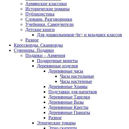
Армянские классики
Исторические романы
Публицистика
Словари. Разговорники
Учебники. Самоучители
Детские книги
Для дошкольников<br> и младших классов
Разное
Кроссворды. Сканворды
Сувениры. Подарки
Подарки – Армения
Подарочные монеты
Деревянные изделия
Деревянные часы
Часы настольные
Часы настенные
Деревянные Храмы
Подставки для напитков
Деревянные Тарелки
Деревянные Вазы
Деревянные Кресты
Деревянные Гранаты
Разное
Этнические товары
Этно скатерти