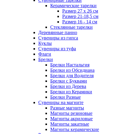
Сувенирные тарелки
Керамические тарелки
Размер 27 х 26 см
Размер 21-18,5 см
Размер 16 - 14 см
Стеклянные тарелки
Деревянные панно
Сувениры из гипса
Куклы
Сувениры из туфа
Флаги
Брелки
Брелки Настальгия
Брелки из Обсидиана
Брелки для Водителя
Брелки с Буквами
Брелки из Дерева
Брелки из Керамики
Брелки Разные
Сувениры на магните
Разные магниты
Магниты резиновые
Магниты акриловые
Магниты закатные
Магниты керамические