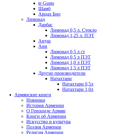
te Gusto
Шамб
Арцах Био
Лимонад
Дарбас
Лимонад 0,5 л. Стекло
Лимонад 1,25 л. ПЭТ
Ануш
Ани
Лимонад 0,5 л ст
Лимонад 0,5 л ПЭТ
Лимонад 1,0 л ПЭТ
Лимонад 1,5 л ПЭТ
Другие производители
Натахтари
Натахтари 0,5л
Натахтари 1,0л
Армянские книги
Новинки
История Армении
О Геноциде Армян
Книги об Армении
Иcкусство и культура
Поэзия Армении
Религия Армении