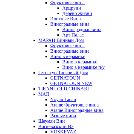
Фруктовые вина
Арцруни
Дерево Жизни
Элитные Вина
Виноградные вина
Виноградные вина
Арт Палас
МАРАН Винный Дом
Фруктовые вина
Виноградные вина
Вино в керамике
Вино в керамике
Вино в керамике п/у
Гетнатун Торговый Дом
GETNATOUN
GETNATOUN NEW
TIRANI. OLD CHINARI
МАП
Noyan Tapan
Arame Фруктовые вина
Arame Виноградные вина
Разные вина
Шаумян Вин
Воскевазский ВЗ
VOSKEVAZ