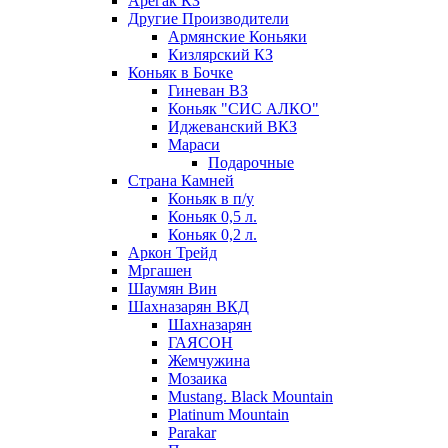
Арегак КЗ
Другие Производители
Армянские Коньяки
Кизлярский КЗ
Коньяк в Бочке
Гиневан ВЗ
Коньяк "СИС АЛКО"
Иджеванский ВКЗ
Мараси
Подарочные
Страна Камней
Коньяк в п/у
Коньяк 0,5 л.
Коньяк 0,2 л.
Аркон Трейд
Мргашен
Шаумян Вин
Шахназарян ВКД
Шахназарян
ГАЯСОН
Жемчужина
Мозаика
Mustang. Black Mountain
Platinum Mountain
Parakar