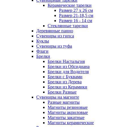
Сувенирные тарелки
Керамические тарелки
Размер 27 х 26 см
Размер 21-18,5 см
Размер 16 - 14 см
Стеклянные тарелки
Деревянные панно
Сувениры из гипса
Куклы
Сувениры из туфа
Флаги
Брелки
Брелки Настальгия
Брелки из Обсидиана
Брелки для Водителя
Брелки с Буквами
Брелки из Дерева
Брелки из Керамики
Брелки Разные
Сувениры на магните
Разные магниты
Магниты резиновые
Магниты акриловые
Магниты закатные
Магниты керамические