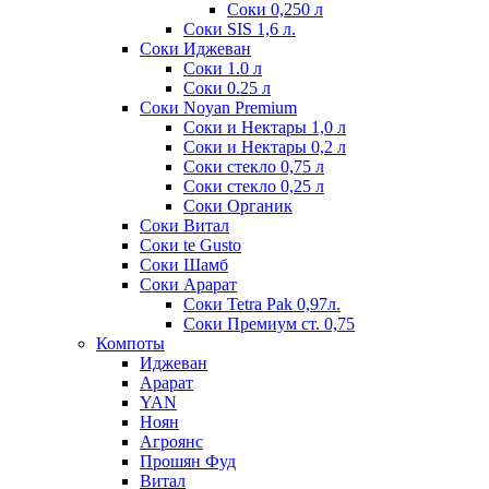
Соки 0,250 л
Соки SIS 1,6 л.
Соки Иджеван
Соки 1.0 л
Соки 0.25 л
Соки Noyan Premium
Соки и Нектары 1,0 л
Соки и Нектары 0,2 л
Соки стекло 0,75 л
Соки стекло 0,25 л
Соки Органик
Соки Витал
Соки te Gusto
Соки Шамб
Соки Арарат
Соки Tetra Pak 0,97л.
Соки Премиум ст. 0,75
Компоты
Иджеван
Арарат
YAN
Ноян
Агроянс
Прошян Фуд
Витал