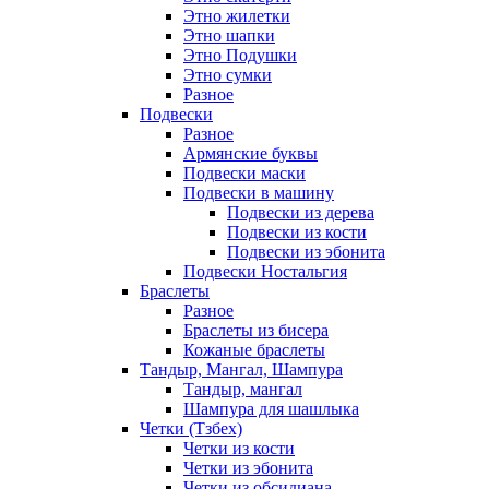
Этно жилетки
Этно шапки
Этно Подушки
Этно сумки
Разное
Подвески
Разное
Армянские буквы
Подвески маски
Подвески в машину
Подвески из дерева
Подвески из кости
Подвески из эбонита
Подвески Ностальгия
Браслеты
Разное
Браслеты из бисера
Кожаные браслеты
Тандыр, Мангал, Шампура
Тандыр, мангал
Шампура для шашлыка
Четки (Тзбех)
Четки из кости
Четки из эбонита
Четки из обсидиана