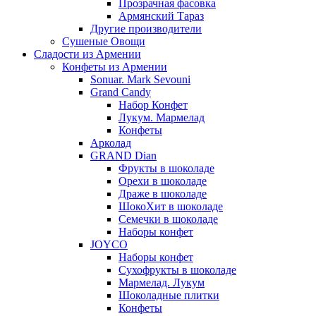
Прозрачная фасовка
Армянский Тараз
Другие производители
Сушеные Овощи
Сладости из Армении
Конфеты из Армении
Sonuar. Mark Sevouni
Grand Candy
Набор Конфет
Лукум. Мармелад
Конфеты
Арколад
GRAND Dian
Фрукты в шоколаде
Орехи в шоколаде
Драже в шоколаде
ШокоХит в шоколаде
Семечки в шоколаде
Наборы конфет
JOYCO
Наборы конфет
Сухофрукты в шоколаде
Мармелад. Лукум
Шоколадные плитки
Конфеты