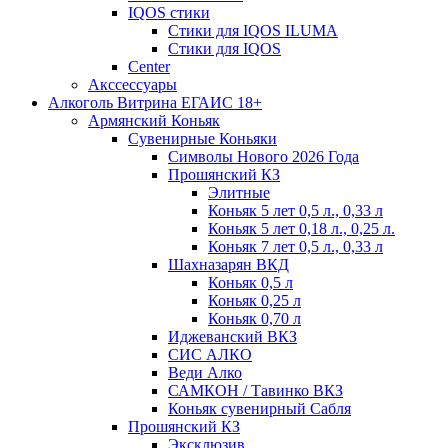
IQOS стики
Стики для IQOS ILUMA
Стики для IQOS
Сenter
Акссессуары
Алкоголь Витрина ЕГАИС 18+
Армянский Коньяк
Сувенирные Коньяки
Символы Нового 2026 Года
Прошянский КЗ
Элитные
Коньяк 5 лет 0,5 л., 0,33 л
Коньяк 5 лет 0,18 л., 0,25 л.
Коньяк 7 лет 0,5 л., 0,33 л
Шахназарян ВКД
Коньяк 0,5 л
Коньяк 0,25 л
Коньяк 0,70 л
Иджеванский ВКЗ
СИС АЛКО
Веди Алко
САМКОН / Тавинко ВКЗ
Коньяк сувенирный Сабля
Прошянский КЗ
Эксклюзив