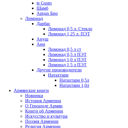
te Gusto
Шамб
Арцах Био
Лимонад
Дарбас
Лимонад 0,5 л. Стекло
Лимонад 1,25 л. ПЭТ
Ануш
Ани
Лимонад 0,5 л ст
Лимонад 0,5 л ПЭТ
Лимонад 1,0 л ПЭТ
Лимонад 1,5 л ПЭТ
Другие производители
Натахтари
Натахтари 0,5л
Натахтари 1,0л
Армянские книги
Новинки
История Армении
О Геноциде Армян
Книги об Армении
Иcкусство и культура
Поэзия Армении
Религия Армении