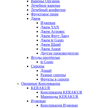
Варенье Органик
Лечебное варенье
Лечебный конфитюр
Фруктовое пюре
Джем
Иджеван
Джем YAN
Джем Агроянс
Джем Фрут Ланд
Джем te Gusto
Джем Шамб
Джем Ararat
Другие производители
Ягоды протёртые
te Gusto
Сиропы
Дошаб
Разные сиропы
Фрукты в сиропе
Овощные Консервации
KERAKUR
Консервация KERAKUR
Маринады KERAKUR
Иджеван
Консервация Иджеван