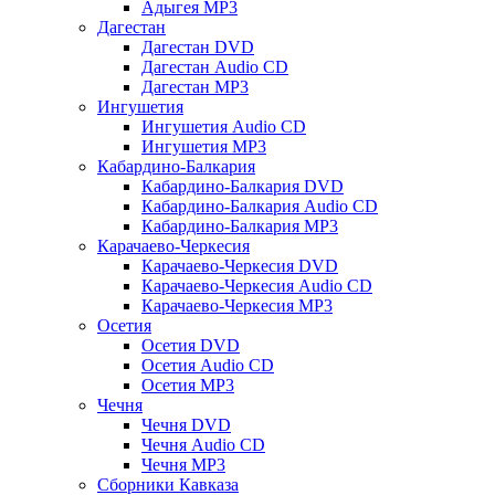
Адыгея MP3
Дагестан
Дагестан DVD
Дагестан Audio CD
Дагестан MP3
Ингушетия
Ингушетия Audio CD
Ингушетия MP3
Кабардино-Балкария
Кабардино-Балкария DVD
Кабардино-Балкария Audio CD
Кабардино-Балкария MP3
Карачаево-Черкесия
Карачаево-Черкесия DVD
Карачаево-Черкесия Audio CD
Карачаево-Черкесия MP3
Осетия
Осетия DVD
Осетия Audio CD
Осетия MP3
Чечня
Чечня DVD
Чечня Audio CD
Чечня MP3
Сборники Кавказа