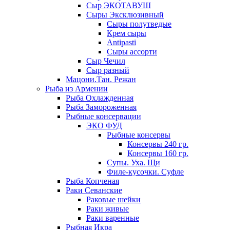
Сыр ЭКОТАВУШ
Сыры Эксклюзивный
Сыры полутведые
Крем сыры
Antipasti
Сыры ассорти
Сыр Чечил
Сыр разный
Мацони.Тан. Режан
Рыба из Армении
Рыба Охлажденная
Рыба Замороженная
Рыбные консервации
ЭКО ФУД
Рыбные консервы
Консервы 240 гр.
Консервы 160 гр.
Супы. Уха. Щи
Филе-кусочки. Суфле
Рыба Копченая
Раки Севанские
Раковые шейки
Раки живые
Раки варенные
Рыбная Икра