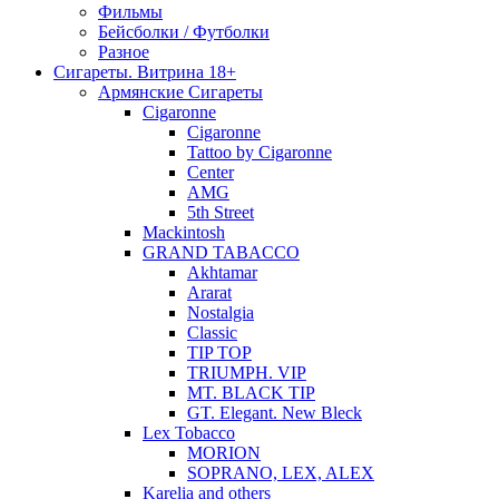
Фильмы
Бейсболки / Футболки
Разное
Сигареты. Витрина 18+
Армянские Сигареты
Cigaronne
Cigaronne
Tattoo by Cigaronne
Center
AMG
5th Street
Mackintosh
GRAND TABACCO
Akhtamar
Ararat
Nostalgia
Classic
TIP TOP
TRIUMPH. VIP
MT. BLACK TIP
GT. Elegant. New Bleck
Lex Tobacco
MORION
SOPRANO, LEX, ALEX
Karelia and others