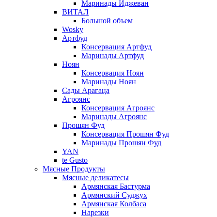
Маринады Иджеван
ВИТАЛ
Большой объем
Wosky
Артфуд
Консервация Артфуд
Маринады Артфуд
Ноян
Консервация Ноян
Маринады Ноян
Сады Арагаца
Агроянс
Консервация Агроянс
Маринады Агроянс
Прошян Фуд
Консервация Прошян Фуд
Маринады Прошян Фуд
YAN
te Gusto
Мясные Продукты
Мясные деликатесы
Армянская Бастурма
Армянский Суджух
Армянская Колбаса
Нарезки