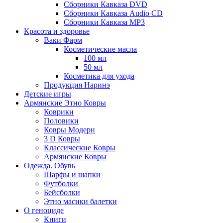
Сборники Кавказа DVD
Сборники Кавказа Audio CD
Сборники Кавказа MP3
Красота и здоровье
Ваки Фарм
Косметические масла
100 мл
50 мл
Косметика для ухода
Продукция Наринэ
Детские игры
Армянские Этно Ковры
Коврики
Половики
Ковры Модерн
3 D Ковры
Классические Ковры
Армянские Ковры
Одежда. Обувь
Шарфы и шапки
Футболки
Бейсболки
Этно масики балетки
О геноциде
Книги