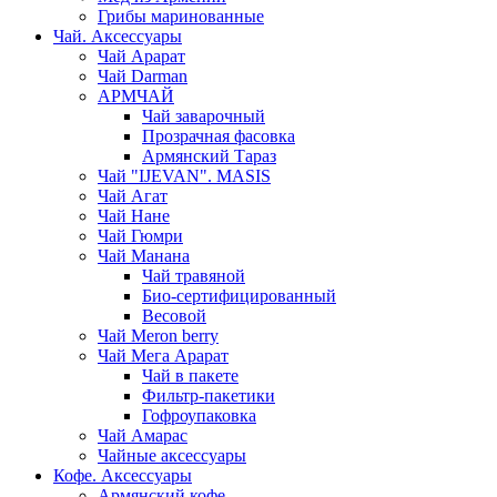
Грибы маринованные
Чай. Аксессуары
Чай Арарат
Чай Darman
АРМЧАЙ
Чай заварочный
Прозрачная фасовка
Армянский Тараз
Чай "IJEVAN". MASIS
Чай Агат
Чай Нане
Чай Гюмри
Чай Манана
Чай травяной
Био-сертифицированный
Весовой
Чай Meron berry
Чай Мега Арарат
Чай в пакете
Фильтр-пакетики
Гофроупаковка
Чай Амарас
Чайные аксессуары
Кофе. Аксессуары
Армянский кофе