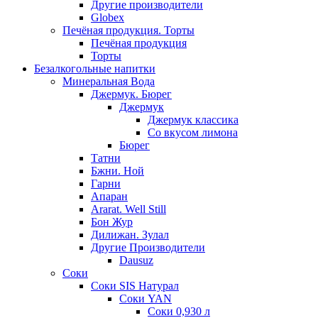
Другие производители
Globex
Печёная продукция. Торты
Печёная продукция
Торты
Безалкогольные напитки
Минеральная Вода
Джермук. Бюрег
Джермук
Джермук классика
Со вкусом лимона
Бюрег
Татни
Бжни. Ной
Гарни
Апаран
Ararat. Well Still
Бон Жур
Дилижан. Зулал
Другие Производители
Dausuz
Соки
Соки SIS Натурал
Соки YAN
Соки 0,930 л