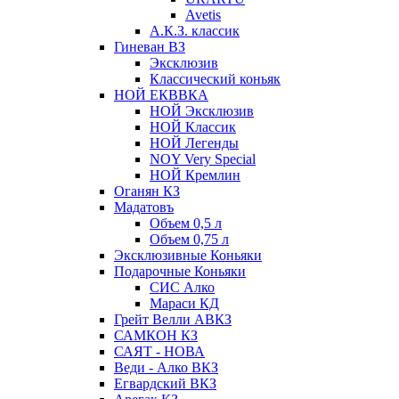
Avetis
А.К.З. классик
Гиневан ВЗ
Эксклюзив
Классический коньяк
НОЙ ЕКВВКА
НОЙ Эксклюзив
НОЙ Классик
НОЙ Легенды
NOY Very Speсial
НОЙ Кремлин
Оганян КЗ
Мадатовъ
Объем 0,5 л
Объем 0,75 л
Эксклюзивные Коньяки
Подарочные Коньяки
СИС Алко
Мараси КД
Грейт Велли АВКЗ
САМКОН КЗ
САЯТ - НОВА
Веди - Алко ВКЗ
Егвардский ВКЗ