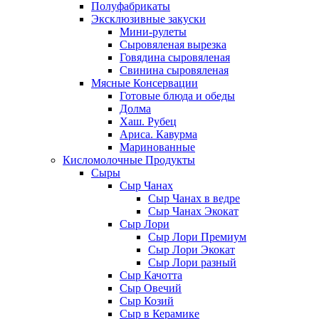
Полуфабрикаты
Эксклюзивные закуски
Мини-рулеты
Сыровяленая вырезка
Говядина сыровяленая
Свинина сыровяленая
Мясные Консервации
Готовые блюда и обеды
Долма
Хаш. Рубец
Ариса. Кавурма
Маринованные
Кисломолочные Продукты
Сыры
Сыр Чанах
Сыр Чанах в ведре
Сыр Чанах Экокат
Сыр Лори
Сыр Лори Премиум
Сыр Лори Экокат
Сыр Лори разный
Сыр Качотта
Сыр Овечий
Сыр Козий
Сыр в Керамике