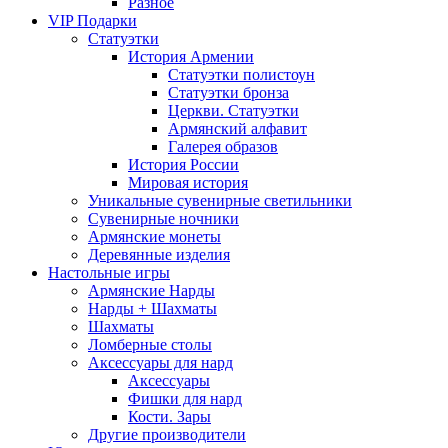
Разное
VIP Подарки
Статуэтки
История Армении
Статуэтки полистоун
Статуэтки бронза
Церкви. Статуэтки
Армянский алфавит
Галерея образов
История России
Мировая история
Уникальные сувенирные светильники
Сувенирные ночники
Армянские монеты
Деревянные изделия
Настольные игры
Армянские Нарды
Нарды + Шахматы
Шахматы
Ломберные столы
Аксессуары для нард
Аксессуары
Фишки для нард
Кости. Зары
Другие производители