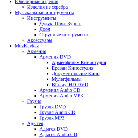
Ювелирные изделия
Изделия из серебра
Музыкальные инструменты
Инструменты
Дудук. Шви. Зурна.
Доол
Струнные инструменты
Аксессуары
MuzKavkaz
Армения
Армения DVD
Арменфильм Киностудия
Ереван Киностудия
Документальное Кино
Мультфильмы
Blu-ray. HD DVD
Армения Audio CD
Армения Audio MP3
Грузия
Грузия DVD
Грузия Audio CD
Грузия MP3
Адыгея
Адыгея DVD
Адыгея Audio CD