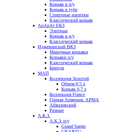
Коньяк в п/у
Коньяк в тубе
Спиртные напитки
Классический коньяк
АрАрАт ЕКЗ
Элитные
Коньяк в п/у
Классический коньяк
Иджеванский ВКЗ
Марочные коньяки
Коньяки п/у
Классический коньяк
Бренди
МАП
Коллекция Золотой
Объем 0,5 л
Коньяк 0,7 л
Коллекция France
Горная Армения. АРМА
Айвазовский
Разные
А.К.З.
А.К.З. п/у
Grand Sargis
URARTU