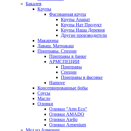
Бакалея
Крупы
Фасованная крупа
Крупы Арарат
Крупы Нат Продукт
Крупы Наша Деревня
Другие производители
Макароны
Лаваш. Матнакаш
Приправы. Специи
Приправы в банке
АРМСПЕЦИИ
Приправы
Специи
Приправы в фасовке
Hamove
Консервированные бобы
Соусы
Масло
Оливки
Оливки "Arm Eco"
Оливки AMADO
Оливки Aiello
Оливки Armenium
Мед из Армении