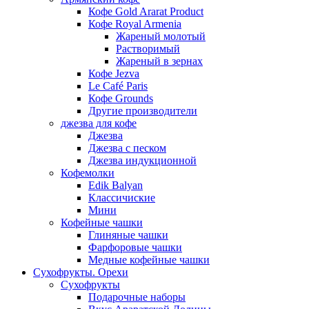
Кофе Gold Ararat Product
Кофе Royal Armenia
Жареный молотый
Растворимый
Жареный в зернах
Кофе Jezva
Le Café Paris
Кофе Grounds
Другие производители
джезва для кофе
Джезва
Джезва с песком
Джезва индукционной
Кофемолки
Edik Balyan
Классичиские
Мини
Кофейные чашки
Глиняные чашки
Фарфоровые чашки
Медные кофейные чашки
Сухофрукты. Орехи
Сухофрукты
Подарочные наборы