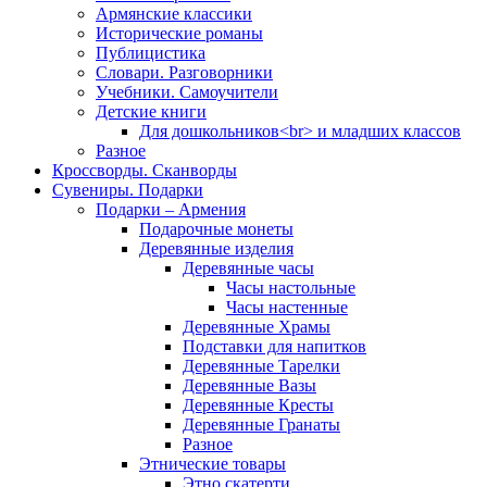
Армянские классики
Исторические романы
Публицистика
Словари. Разговорники
Учебники. Самоучители
Детские книги
Для дошкольников<br> и младших классов
Разное
Кроссворды. Сканворды
Сувениры. Подарки
Подарки – Армения
Подарочные монеты
Деревянные изделия
Деревянные часы
Часы настольные
Часы настенные
Деревянные Храмы
Подставки для напитков
Деревянные Тарелки
Деревянные Вазы
Деревянные Кресты
Деревянные Гранаты
Разное
Этнические товары
Этно скатерти