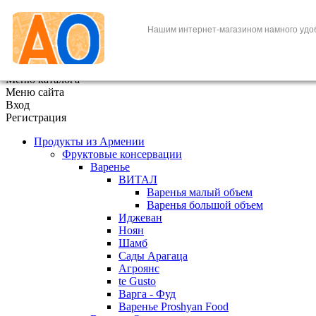
+7 (495) 646-888-1
Нашим интернет-магазином намного удо
В корзине
0
товаров
x
Меню каталога
Меню сайта
Вход
Регистрация
Продукты из Армении
Фруктовые консервации
Варенье
ВИТАЛ
Варенья малый объем
Варенья большой объем
Иджеван
Ноян
Шамб
Сады Арагаца
Агроянс
te Gusto
Варга - Фуд
Варенье Proshyan Food