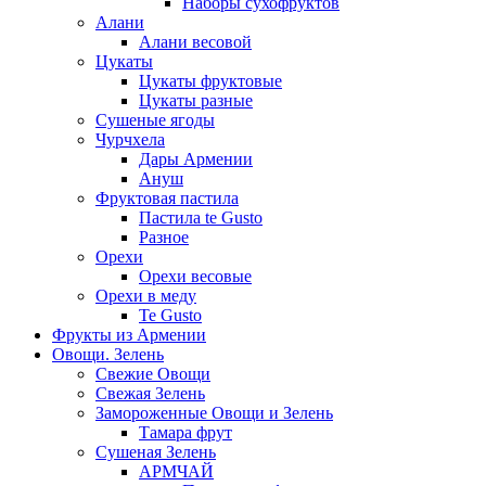
Наборы сухофруктов
Алани
Алани весовой
Цукаты
Цукаты фруктовые
Цукаты разные
Сушеные ягоды
Чурчхела
Дары Армении
Ануш
Фруктовая пастила
Пастила te Gusto
Разное
Орехи
Орехи весовые
Орехи в меду
Te Gusto
Фрукты из Армении
Овощи. Зелень
Свежие Овощи
Свежая Зелень
Замороженные Овощи и Зелень
Тамара фрут
Сушеная Зелень
АРМЧАЙ