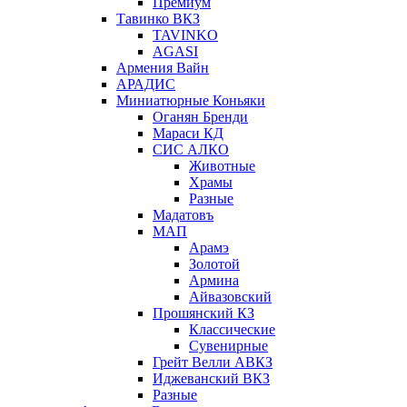
Премиум
Тавинко ВКЗ
TAVINKO
AGASI
Армения Вайн
АРАДИС
Миниатюрные Коньяки
Оганян Бренди
Мараси КД
СИС АЛКО
Животные
Храмы
Разные
Мадатовъ
МАП
Арамэ
Золотой
Армина
Айвазовский
Прошянский КЗ
Классические
Сувенирные
Грейт Велли АВКЗ
Иджеванский ВКЗ
Разные