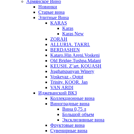
Армянское Вино
Новинки
Старые вина
Элитные Вина
KARAS
Karas
Karas New
ZORAH
ALLURIA. TAKRI.
BERDASHEN
Kataro.Hin Areni.Voskeni
Old Bridge.Tushpa.Malani
KEUSH. Z’art. KOUASH
Jraghatspanyan Winery
Voskevaz - Qotot
Trinity. KOOR. Jan
VAN ARDI
Иджеванский ВКЗ
Коллекционные вина
Виноградные вина
Вина 0,75 л
Большой объем
Эксклюзивные вина
Фруктовые вина
Cувенирные вина