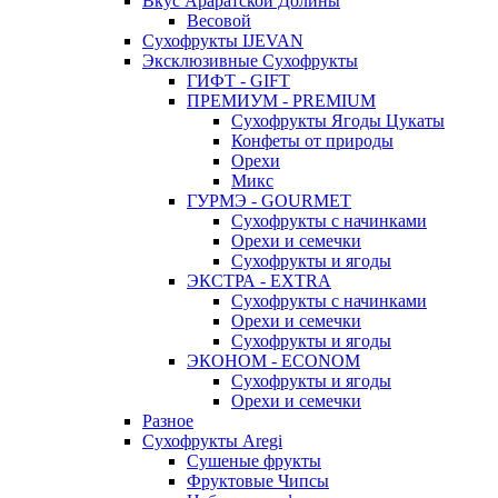
Вкус Араратской Долины
Весовой
Сухофрукты IJEVAN
Эксклюзивные Сухофрукты
ГИФТ - GIFT
ПРЕМИУМ - PREMIUM
Сухофрукты Ягоды Цукаты
Конфеты от природы
Орехи
Микс
ГУРМЭ - GOURMET
Сухофрукты с начинками
Орехи и семечки
Сухофрукты и ягоды
ЭКСТРА - EXTRA
Сухофрукты с начинками
Орехи и семечки
Сухофрукты и ягоды
ЭКОНОМ - ECONOM
Сухофрукты и ягоды
Орехи и семечки
Разное
Сухофрукты Aregi
Сушеные фрукты
Фруктовые Чипсы