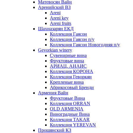
Матевосян Вайн
Аренийский ВЗ
Areni
Areni key
Areni fruits
Шахназарян ЕКД
Коллекция Гаясон
Коллекция Гаясон п/у
Коллекция Гаясон Новогодняя п/у
Gevorkian winery
Сувенирные вина
Фруктовые вина
АРИАЦ. АНАИС
Коллекция КОРОНА
Коллекция Геворкян
Крепленые вина
Абрикосовый Бренди
Армения Вайн
Фруктовые Вина
Коллекция ORRAN
OLD ARMENIA
Виноградные Вина
Коллекция TAKAR
Коллекция YEREVAN
Прошянский КЗ