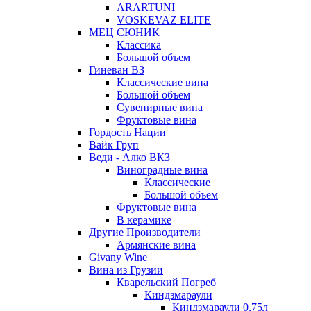
ARARTUNI
VOSKEVAZ ELITE
МЕЦ СЮНИК
Классика
Большой объем
Гиневан ВЗ
Классические вина
Большой объем
Сувенирные вина
Фруктовые вина
Гордость Нации
Вайк Груп
Веди - Алко ВКЗ
Виноградные вина
Классические
Большой объем
Фруктовые вина
В керамике
Другие Производители
Армянские вина
Givany Wine
Вина из Грузии
Кварельский Погреб
Киндзмараули
Киндзмараули 0,75л