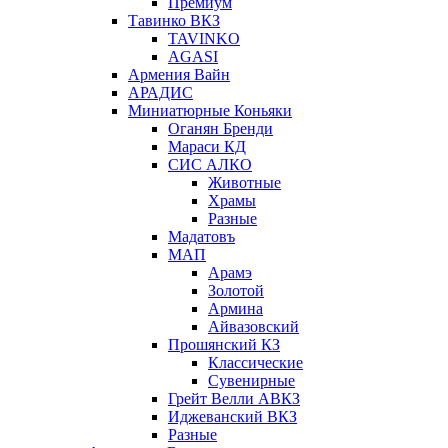
Премиум
Тавинко ВКЗ
TAVINKO
AGASI
Армения Вайн
АРАДИС
Миниатюрные Коньяки
Оганян Бренди
Мараси КД
СИС АЛКО
Животные
Храмы
Разные
Мадатовъ
МАП
Арамэ
Золотой
Армина
Айвазовский
Прошянский КЗ
Классические
Сувенирные
Грейт Велли АВКЗ
Иджеванский ВКЗ
Разные