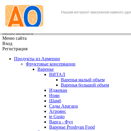
+7 (495) 646-888-1
Нашим интернет-магазином намного удо
В корзине
0
товаров
x
Меню каталога
Меню сайта
Вход
Регистрация
Продукты из Армении
Фруктовые консервации
Варенье
ВИТАЛ
Варенья малый объем
Варенья большой объем
Иджеван
Ноян
Шамб
Сады Арагаца
Агроянс
te Gusto
Варга - Фуд
Варенье Proshyan Food