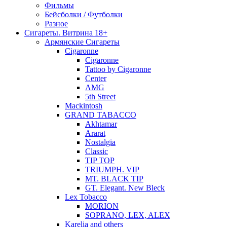
Фильмы
Бейсболки / Футболки
Разное
Сигареты. Витрина 18+
Армянские Сигареты
Cigaronne
Cigaronne
Tattoo by Cigaronne
Center
AMG
5th Street
Mackintosh
GRAND TABACCO
Akhtamar
Ararat
Nostalgia
Classic
TIP TOP
TRIUMPH. VIP
MT. BLACK TIP
GT. Elegant. New Bleck
Lex Tobacco
MORION
SOPRANO, LEX, ALEX
Karelia and others