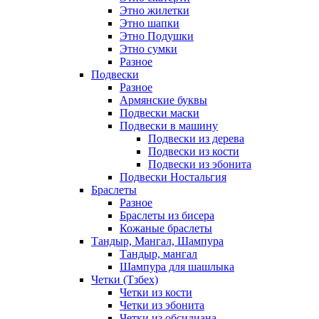
Этно жилетки
Этно шапки
Этно Подушки
Этно сумки
Разное
Подвески
Разное
Армянские буквы
Подвески маски
Подвески в машину
Подвески из дерева
Подвески из кости
Подвески из эбонита
Подвески Ностальгия
Браслеты
Разное
Браслеты из бисера
Кожаные браслеты
Тандыр, Мангал, Шампура
Тандыр, мангал
Шампура для шашлыка
Четки (Тзбех)
Четки из кости
Четки из эбонита
Четки из обсидиана