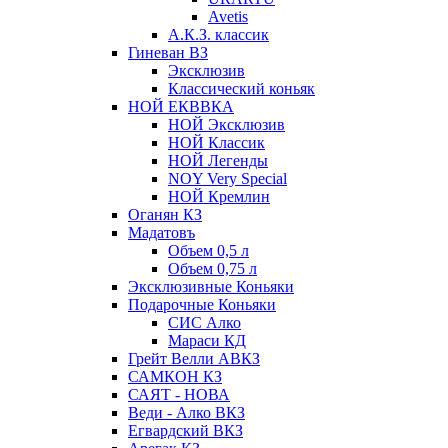
Avetis
А.К.З. классик
Гиневан ВЗ
Эксклюзив
Классический коньяк
НОЙ ЕКВВКА
НОЙ Эксклюзив
НОЙ Классик
НОЙ Легенды
NOY Very Speсial
НОЙ Кремлин
Оганян КЗ
Мадатовъ
Объем 0,5 л
Объем 0,75 л
Эксклюзивные Коньяки
Подарочные Коньяки
СИС Алко
Мараси КД
Грейт Велли АВКЗ
САМКОН КЗ
САЯТ - НОВА
Веди - Алко ВКЗ
Егвардский ВКЗ