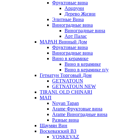
Фруктовые вина
Арцруни
Дерево Жизни
Элитные Вина
Виноградные вина
Виноградные вина
Арт Палас
МАРАН Винный Дом
Фруктовые вина
Виноградные вина
Вино в керамике
Вино в керамике
Вино в керамике п/у
Гетнатун Торговый Дом
GETNATOUN
GETNATOUN NEW
TIRANI. OLD CHINARI
МАП
Noyan Tapan
Arame Фруктовые вина
Arame Виноградные вина
Разные вина
Шаумян Вин
Воскевазский ВЗ
VOSKEVAZ