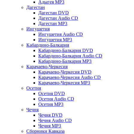
Адыгея MP3
Дагестан
Дагестан DVD
Дагестан Audio CD
Дагестан MP3
Ингушетия
Ингушетия Audio CD
Ингушетия MP3
Кабардино-Балкария
Кабардино-Балкария DVD
Кабардино-Балкария Audio CD
Кабардино-Балкария MP3
Карачаево-Черкесия
Карачаево-Черкесия DVD
Карачаево-Черкесия Audio CD
Карачаево-Черкесия MP3
Осетия
Осетия DVD
Осетия Audio CD
Осетия MP3
Чечня
Чечня DVD
Чечня Audio CD
Чечня MP3
Сборники Кавказа