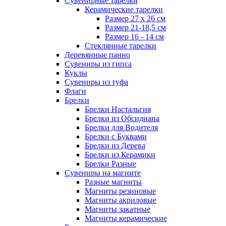
Сувенирные тарелки
Керамические тарелки
Размер 27 х 26 см
Размер 21-18,5 см
Размер 16 - 14 см
Стеклянные тарелки
Деревянные панно
Сувениры из гипса
Куклы
Сувениры из туфа
Флаги
Брелки
Брелки Настальгия
Брелки из Обсидиана
Брелки для Водителя
Брелки с Буквами
Брелки из Дерева
Брелки из Керамики
Брелки Разные
Сувениры на магните
Разные магниты
Магниты резиновые
Магниты акриловые
Магниты закатные
Магниты керамические