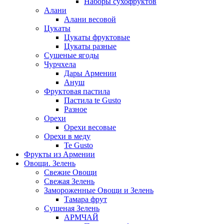
Наборы сухофруктов
Алани
Алани весовой
Цукаты
Цукаты фруктовые
Цукаты разные
Сушеные ягоды
Чурчхела
Дары Армении
Ануш
Фруктовая пастила
Пастила te Gusto
Разное
Орехи
Орехи весовые
Орехи в меду
Te Gusto
Фрукты из Армении
Овощи. Зелень
Свежие Овощи
Свежая Зелень
Замороженные Овощи и Зелень
Тамара фрут
Сушеная Зелень
АРМЧАЙ