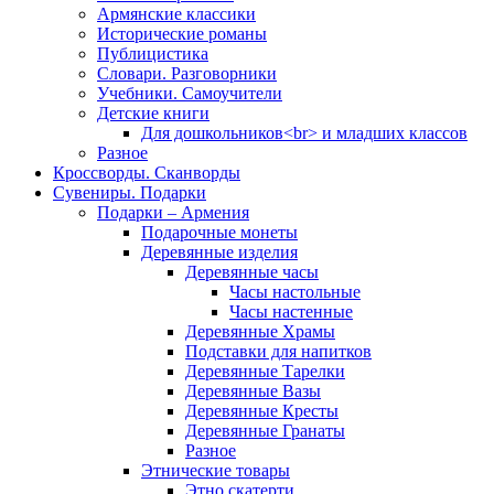
Армянские классики
Исторические романы
Публицистика
Словари. Разговорники
Учебники. Самоучители
Детские книги
Для дошкольников<br> и младших классов
Разное
Кроссворды. Сканворды
Сувениры. Подарки
Подарки – Армения
Подарочные монеты
Деревянные изделия
Деревянные часы
Часы настольные
Часы настенные
Деревянные Храмы
Подставки для напитков
Деревянные Тарелки
Деревянные Вазы
Деревянные Кресты
Деревянные Гранаты
Разное
Этнические товары
Этно скатерти