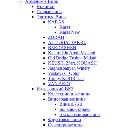
Армянское Вино
Новинки
Старые вина
Элитные Вина
KARAS
Karas
Karas New
ZORAH
ALLURIA. TAKRI.
BERDASHEN
Kataro.Hin Areni.Voskeni
Old Bridge.Tushpa.Malani
KEUSH. Z’art. KOUASH
Jraghatspanyan Winery
Voskevaz - Qotot
Trinity. KOOR. Jan
VAN ARDI
Иджеванский ВКЗ
Коллекционные вина
Виноградные вина
Вина 0,75 л
Большой объем
Эксклюзивные вина
Фруктовые вина
Cувенирные вина