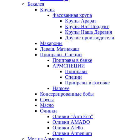
Бакалея
Крупы
Фасованная крупа
Крупы Арарат
Крупы Нат Продукт
Крупы Наша Деревня
Другие производители
Макароны
Лаваш. Матнакаш
Приправы. Специи
Приправы в банке
АРМСПЕЦИИ
Приправы
Специи
Приправы в фасовке
Hamove
Консервированные бобы
Соусы
Масло
Оливки
Оливки "Arm Eco"
Оливки AMADO
Оливки Aiello
Оливки Armenium
Мед из Армении