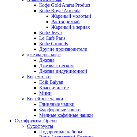
Кофе Gold Ararat Product
Кофе Royal Armenia
Жареный молотый
Растворимый
Жареный в зернах
Кофе Jezva
Le Café Paris
Кофе Grounds
Другие производители
джезва для кофе
Джезва
Джезва с песком
Джезва индукционной
Кофемолки
Edik Balyan
Классичиские
Мини
Кофейные чашки
Глиняные чашки
Фарфоровые чашки
Медные кофейные чашки
Сухофрукты. Орехи
Сухофрукты
Подарочные наборы