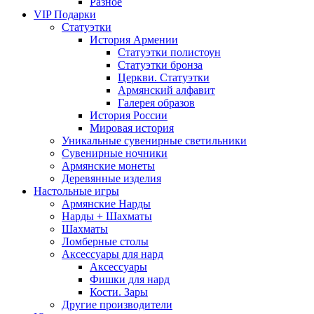
Разное
VIP Подарки
Статуэтки
История Армении
Статуэтки полистоун
Статуэтки бронза
Церкви. Статуэтки
Армянский алфавит
Галерея образов
История России
Мировая история
Уникальные сувенирные светильники
Сувенирные ночники
Армянские монеты
Деревянные изделия
Настольные игры
Армянские Нарды
Нарды + Шахматы
Шахматы
Ломберные столы
Аксессуары для нард
Аксессуары
Фишки для нард
Кости. Зары
Другие производители