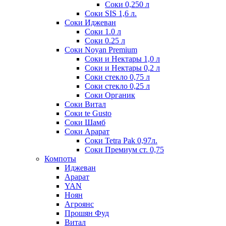
Соки 0,250 л
Соки SIS 1,6 л.
Соки Иджеван
Соки 1.0 л
Соки 0.25 л
Соки Noyan Premium
Соки и Нектары 1,0 л
Соки и Нектары 0,2 л
Соки стекло 0,75 л
Соки стекло 0,25 л
Соки Органик
Соки Витал
Соки te Gusto
Соки Шамб
Соки Арарат
Соки Tetra Pak 0,97л.
Соки Премиум ст. 0,75
Компоты
Иджеван
Арарат
YAN
Ноян
Агроянс
Прошян Фуд
Витал