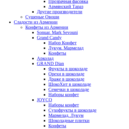
Прозрачная фасовка
Армянский Тараз
Другие производители
Сушеные Овощи
Сладости из Армении
Конфеты из Армении
Sonuar. Mark Sevouni
Grand Candy
Набор Конфет
Лукум. Мармелад
Конфеты
Арколад
GRAND Dian
Фрукты в шоколаде
Орехи в шоколаде
Драже в шоколаде
ШокоХит в шоколаде
Семечки в шоколаде
Наборы конфет
JOYCO
Наборы конфет
Сухофрукты в шоколаде
Мармелад. Лукум
Шоколадные плитки
Конфеты