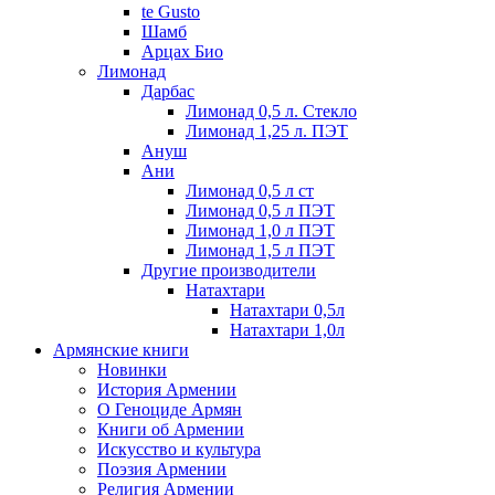
te Gusto
Шамб
Арцах Био
Лимонад
Дарбас
Лимонад 0,5 л. Стекло
Лимонад 1,25 л. ПЭТ
Ануш
Ани
Лимонад 0,5 л ст
Лимонад 0,5 л ПЭТ
Лимонад 1,0 л ПЭТ
Лимонад 1,5 л ПЭТ
Другие производители
Натахтари
Натахтари 0,5л
Натахтари 1,0л
Армянские книги
Новинки
История Армении
О Геноциде Армян
Книги об Армении
Иcкусство и культура
Поэзия Армении
Религия Армении