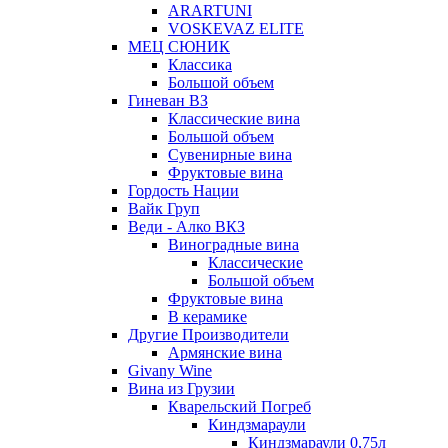
ARARTUNI
VOSKEVAZ ELITE
МЕЦ СЮНИК
Классика
Большой объем
Гиневан ВЗ
Классические вина
Большой объем
Сувенирные вина
Фруктовые вина
Гордость Нации
Вайк Груп
Веди - Алко ВКЗ
Виноградные вина
Классические
Большой объем
Фруктовые вина
В керамике
Другие Производители
Армянские вина
Givany Wine
Вина из Грузии
Кварельский Погреб
Киндзмараули
Киндзмараули 0,75л