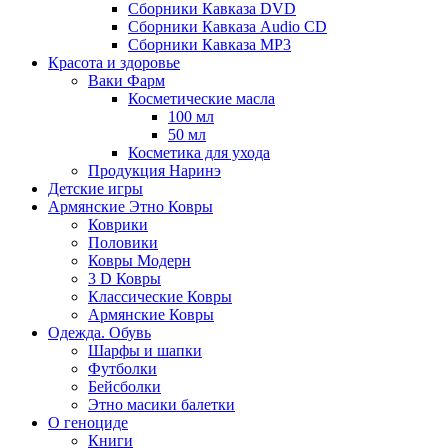
Сборники Кавказа DVD
Сборники Кавказа Audio CD
Сборники Кавказа MP3
Красота и здоровье
Ваки Фарм
Косметические масла
100 мл
50 мл
Косметика для ухода
Продукция Наринэ
Детские игры
Армянские Этно Ковры
Коврики
Половики
Ковры Модерн
3 D Ковры
Классические Ковры
Армянские Ковры
Одежда. Обувь
Шарфы и шапки
Футболки
Бейсболки
Этно масики балетки
О геноциде
Книги