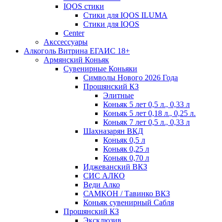
IQOS стики
Стики для IQOS ILUMA
Стики для IQOS
Сenter
Акссессуары
Алкоголь Витрина ЕГАИС 18+
Армянский Коньяк
Сувенирные Коньяки
Символы Нового 2026 Года
Прошянский КЗ
Элитные
Коньяк 5 лет 0,5 л., 0,33 л
Коньяк 5 лет 0,18 л., 0,25 л.
Коньяк 7 лет 0,5 л., 0,33 л
Шахназарян ВКД
Коньяк 0,5 л
Коньяк 0,25 л
Коньяк 0,70 л
Иджеванский ВКЗ
СИС АЛКО
Веди Алко
САМКОН / Тавинко ВКЗ
Коньяк сувенирный Сабля
Прошянский КЗ
Эксклюзив