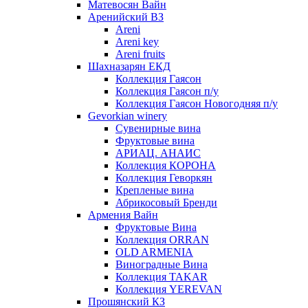
Матевосян Вайн
Аренийский ВЗ
Areni
Areni key
Areni fruits
Шахназарян ЕКД
Коллекция Гаясон
Коллекция Гаясон п/у
Коллекция Гаясон Новогодняя п/у
Gevorkian winery
Сувенирные вина
Фруктовые вина
АРИАЦ. АНАИС
Коллекция КОРОНА
Коллекция Геворкян
Крепленые вина
Абрикосовый Бренди
Армения Вайн
Фруктовые Вина
Коллекция ORRAN
OLD ARMENIA
Виноградные Вина
Коллекция TAKAR
Коллекция YEREVAN
Прошянский КЗ