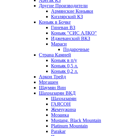
Арегак КЗ
Другие Производители
Армянские Коньяки
Кизлярский КЗ
Коньяк в Бочке
Гиневан ВЗ
Коньяк "СИС АЛКО"
Иджеванский ВКЗ
Мараси
Подарочные
Страна Камней
Коньяк в п/у
Коньяк 0,5 л.
Коньяк 0,2 л.
Аркон Трейд
Мргашен
Шаумян Вин
Шахназарян ВКД
Шахназарян
ГАЯСОН
Жемчужина
Мозаика
Mustang. Black Mountain
Platinum Mountain
Parakar