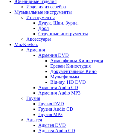
Ювелирные изделия
Изделия из серебра
Музыкальные инструменты
Инструменты
Дудук. Шви. Зурна.
Доол
Струнные инструменты
Аксессуары
MuzKavkaz
Армения
Армения DVD
Арменфильм Киностудия
Ереван Киностудия
Документальное Кино
Мультфильмы
Blu-ray. HD DVD
Армения Audio CD
Армения Audio MP3
Грузия
Грузия DVD
Грузия Audio CD
Грузия MP3
Адыгея
Адыгея DVD
Адыгея Audio CD