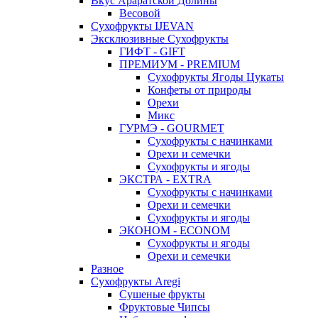
Вкус Араратской Долины
Весовой
Сухофрукты IJEVAN
Эксклюзивные Сухофрукты
ГИФТ - GIFT
ПРЕМИУМ - PREMIUM
Сухофрукты Ягоды Цукаты
Конфеты от природы
Орехи
Микс
ГУРМЭ - GOURMET
Сухофрукты с начинками
Орехи и семечки
Сухофрукты и ягоды
ЭКСТРА - EXTRA
Сухофрукты с начинками
Орехи и семечки
Сухофрукты и ягоды
ЭКОНОМ - ECONOM
Сухофрукты и ягоды
Орехи и семечки
Разное
Сухофрукты Aregi
Сушеные фрукты
Фруктовые Чипсы