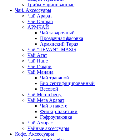
Грибы маринованные
Чай. Аксессуары
Чай Арарат
Чай Darman
АРМЧАЙ
Чай заварочный
Прозрачная фасовка
Армянский Тараз
Чай "IJEVAN". MASIS
Чай Агат
Чай Нане
Чай Гюмри
Чай Манана
Чай травяной
Био-сертифицированный
Весовой
Чай Meron berry
Чай Мега Арарат
Чай в пакете
Фильтр-пакетики
Гофроупаковка
Чай Амарас
Чайные аксессуары
Кофе. Аксессуары
Армянский кофе