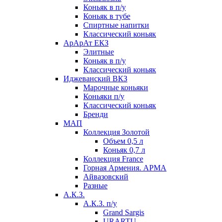
Коньяк в п/у
Коньяк в тубе
Спиртные напитки
Классический коньяк
АрАрАт ЕКЗ
Элитные
Коньяк в п/у
Классический коньяк
Иджеванский ВКЗ
Марочные коньяки
Коньяки п/у
Классический коньяк
Бренди
МАП
Коллекция Золотой
Объем 0,5 л
Коньяк 0,7 л
Коллекция France
Горная Армения. АРМА
Айвазовский
Разные
А.К.З.
А.К.З. п/у
Grand Sargis
URARTU