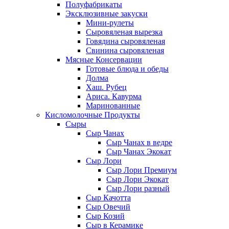
Полуфабрикаты
Эксклюзивные закуски
Мини-рулеты
Сыровяленая вырезка
Говядина сыровяленая
Свинина сыровяленая
Мясные Консервации
Готовые блюда и обеды
Долма
Хаш. Рубец
Ариса. Кавурма
Маринованные
Кисломолочные Продукты
Сыры
Сыр Чанах
Сыр Чанах в ведре
Сыр Чанах Экокат
Сыр Лори
Сыр Лори Премиум
Сыр Лори Экокат
Сыр Лори разный
Сыр Качотта
Сыр Овечий
Сыр Козий
Сыр в Керамике