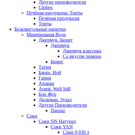
Другие производители
Globex
Печёная продукция. Торты
Печёная продукция
Торты
Безалкогольные напитки
Минеральная Вода
Джермук. Бюрег
Джермук
Джермук классика
Со вкусом лимона
Бюрег
Татни
Бжни. Ной
Гарни
Апаран
Ararat. Well Still
Бон Жур
Дилижан. Зулал
Другие Производители
Dausuz
Соки
Соки SIS Натурал
Соки YAN
Соки 0,930 л