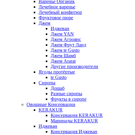
Варенье Органик
Лечебное варенье
Лечебный конфитюр
Фруктовое пюре
Джем
Иджеван
Джем YAN
Джем Агроянс
Джем Фрут Ланд
Джем te Gusto
Джем Шамб
Джем Ararat
Другие производители
Ягоды протёртые
te Gusto
Сиропы
Дошаб
Разные сиропы
Фрукты в сиропе
Овощные Консервации
KERAKUR
Консервация KERAKUR
Маринады KERAKUR
Иджеван
Консервация Иджеван