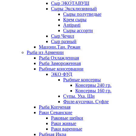
Сыр ЭКОТАВУШ
Сыры Эксклюзивный
Сыры полутведые
Крем сыры
Antipasti
Сыры ассорти
Сыр Чечил
Сыр разный
Мацони.Тан. Режан
Рыба из Армении
Рыба Охлажденная
Рыба Замороженная
Рыбные консервации
ЭКО ФУД
Рыбные консервы
Консервы 240 гр.
Консервы 160 гр.
Супы. Уха. Щи
Филе-кусочки. Суфле
Рыба Копченая
Раки Севанские
Раковые шейки
Раки живые
Раки варенные
Рыбная Икра