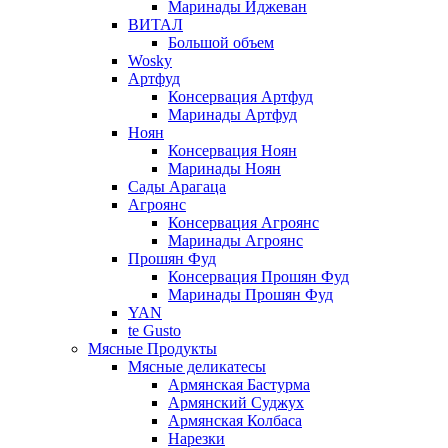
Маринады Иджеван
ВИТАЛ
Большой объем
Wosky
Артфуд
Консервация Артфуд
Маринады Артфуд
Ноян
Консервация Ноян
Маринады Ноян
Сады Арагаца
Агроянс
Консервация Агроянс
Маринады Агроянс
Прошян Фуд
Консервация Прошян Фуд
Маринады Прошян Фуд
YAN
te Gusto
Мясные Продукты
Мясные деликатесы
Армянская Бастурма
Армянский Суджух
Армянская Колбаса
Нарезки