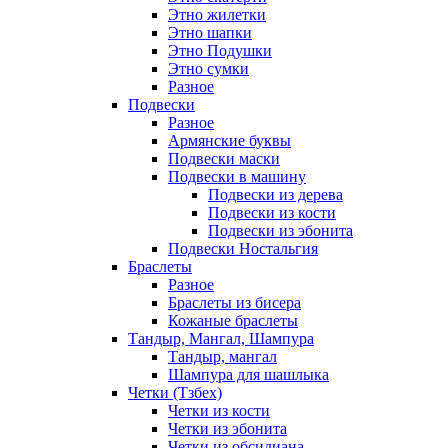
Этно жилетки
Этно шапки
Этно Подушки
Этно сумки
Разное
Подвески
Разное
Армянские буквы
Подвески маски
Подвески в машину
Подвески из дерева
Подвески из кости
Подвески из эбонита
Подвески Ностальгия
Браслеты
Разное
Браслеты из бисера
Кожаные браслеты
Тандыр, Мангал, Шампура
Тандыр, мангал
Шампура для шашлыка
Четки (Тзбех)
Четки из кости
Четки из эбонита
Четки из обсидиана