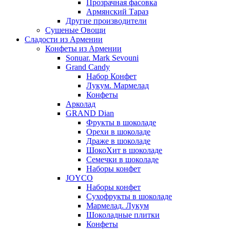
Прозрачная фасовка
Армянский Тараз
Другие производители
Сушеные Овощи
Сладости из Армении
Конфеты из Армении
Sonuar. Mark Sevouni
Grand Candy
Набор Конфет
Лукум. Мармелад
Конфеты
Арколад
GRAND Dian
Фрукты в шоколаде
Орехи в шоколаде
Драже в шоколаде
ШокоХит в шоколаде
Семечки в шоколаде
Наборы конфет
JOYCO
Наборы конфет
Сухофрукты в шоколаде
Мармелад. Лукум
Шоколадные плитки
Конфеты