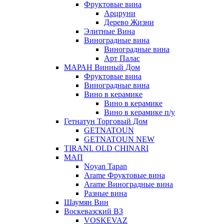
Фруктовые вина
Арцруни
Дерево Жизни
Элитные Вина
Виноградные вина
Виноградные вина
Арт Палас
МАРАН Винный Дом
Фруктовые вина
Виноградные вина
Вино в керамике
Вино в керамике
Вино в керамике п/у
Гетнатун Торговый Дом
GETNATOUN
GETNATOUN NEW
TIRANI. OLD CHINARI
МАП
Noyan Tapan
Arame Фруктовые вина
Arame Виноградные вина
Разные вина
Шаумян Вин
Воскевазский ВЗ
VOSKEVAZ