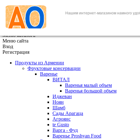
+7 (495) 646-888-1
Нашим интернет-магазином намного удо
В корзине
0
товаров
x
Меню каталога
Меню сайта
Вход
Регистрация
Продукты из Армении
Фруктовые консервации
Варенье
ВИТАЛ
Варенья малый объем
Варенья большой объем
Иджеван
Ноян
Шамб
Сады Арагаца
Агроянс
te Gusto
Варга - Фуд
Варенье Proshyan Food