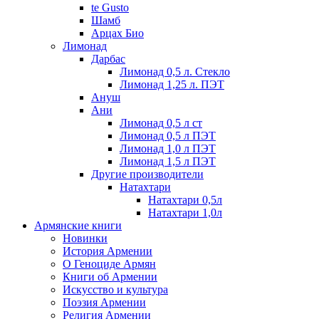
te Gusto
Шамб
Арцах Био
Лимонад
Дарбас
Лимонад 0,5 л. Стекло
Лимонад 1,25 л. ПЭТ
Ануш
Ани
Лимонад 0,5 л ст
Лимонад 0,5 л ПЭТ
Лимонад 1,0 л ПЭТ
Лимонад 1,5 л ПЭТ
Другие производители
Натахтари
Натахтари 0,5л
Натахтари 1,0л
Армянские книги
Новинки
История Армении
О Геноциде Армян
Книги об Армении
Иcкусство и культура
Поэзия Армении
Религия Армении