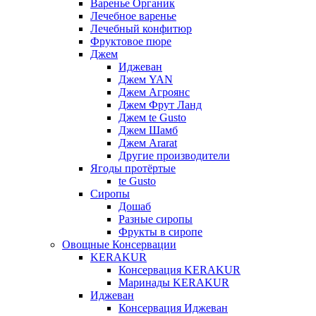
Варенье Органик
Лечебное варенье
Лечебный конфитюр
Фруктовое пюре
Джем
Иджеван
Джем YAN
Джем Агроянс
Джем Фрут Ланд
Джем te Gusto
Джем Шамб
Джем Ararat
Другие производители
Ягоды протёртые
te Gusto
Сиропы
Дошаб
Разные сиропы
Фрукты в сиропе
Овощные Консервации
KERAKUR
Консервация KERAKUR
Маринады KERAKUR
Иджеван
Консервация Иджеван