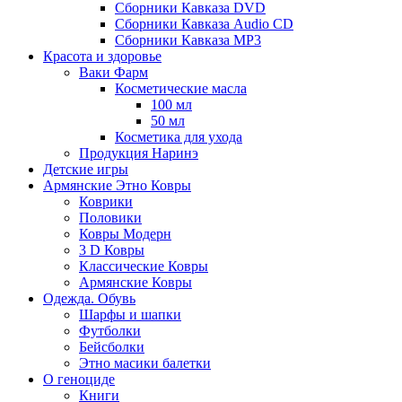
Сборники Кавказа DVD
Сборники Кавказа Audio CD
Сборники Кавказа MP3
Красота и здоровье
Ваки Фарм
Косметические масла
100 мл
50 мл
Косметика для ухода
Продукция Наринэ
Детские игры
Армянские Этно Ковры
Коврики
Половики
Ковры Модерн
3 D Ковры
Классические Ковры
Армянские Ковры
Одежда. Обувь
Шарфы и шапки
Футболки
Бейсболки
Этно масики балетки
О геноциде
Книги