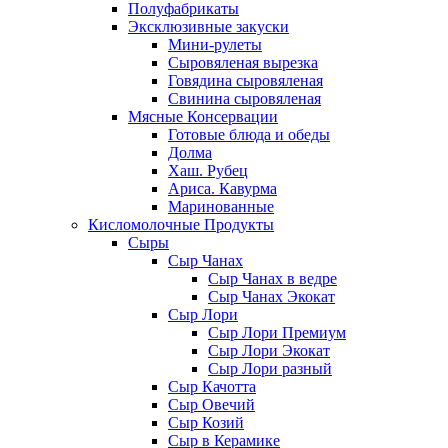
Полуфабрикаты
Эксклюзивные закуски
Мини-рулеты
Сыровяленая вырезка
Говядина сыровяленая
Свинина сыровяленая
Мясные Консервации
Готовые блюда и обеды
Долма
Хаш. Рубец
Ариса. Кавурма
Маринованные
Кисломолочные Продукты
Сыры
Сыр Чанах
Сыр Чанах в ведре
Сыр Чанах Экокат
Сыр Лори
Сыр Лори Премиум
Сыр Лори Экокат
Сыр Лори разный
Сыр Качотта
Сыр Овечий
Сыр Козий
Сыр в Керамике