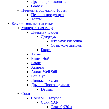
Другие производители
Globex
Печёная продукция. Торты
Печёная продукция
Торты
Безалкогольные напитки
Минеральная Вода
Джермук. Бюрег
Джермук
Джермук классика
Со вкусом лимона
Бюрег
Татни
Бжни. Ной
Гарни
Апаран
Ararat. Well Still
Бон Жур
Дилижан. Зулал
Другие Производители
Dausuz
Соки
Соки SIS Натурал
Соки YAN
Соки 0,930 л