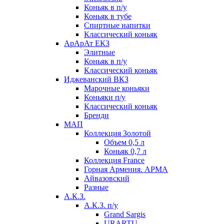
Коньяк в п/у
Коньяк в тубе
Спиртные напитки
Классический коньяк
АрАрАт ЕКЗ
Элитные
Коньяк в п/у
Классический коньяк
Иджеванский ВКЗ
Марочные коньяки
Коньяки п/у
Классический коньяк
Бренди
МАП
Коллекция Золотой
Объем 0,5 л
Коньяк 0,7 л
Коллекция France
Горная Армения. АРМА
Айвазовский
Разные
А.К.З.
А.К.З. п/у
Grand Sargis
URARTU