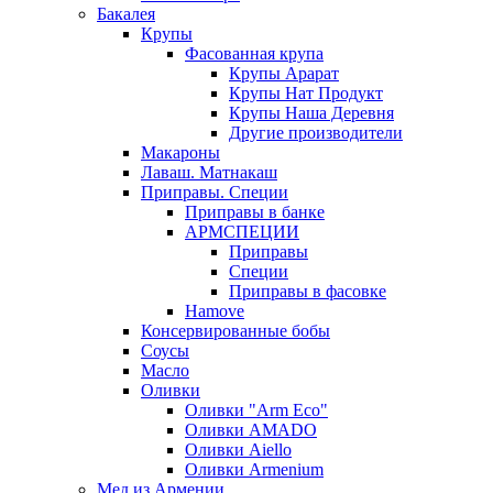
Бакалея
Крупы
Фасованная крупа
Крупы Арарат
Крупы Нат Продукт
Крупы Наша Деревня
Другие производители
Макароны
Лаваш. Матнакаш
Приправы. Специи
Приправы в банке
АРМСПЕЦИИ
Приправы
Специи
Приправы в фасовке
Hamove
Консервированные бобы
Соусы
Масло
Оливки
Оливки "Arm Eco"
Оливки AMADO
Оливки Aiello
Оливки Armenium
Мед из Армении