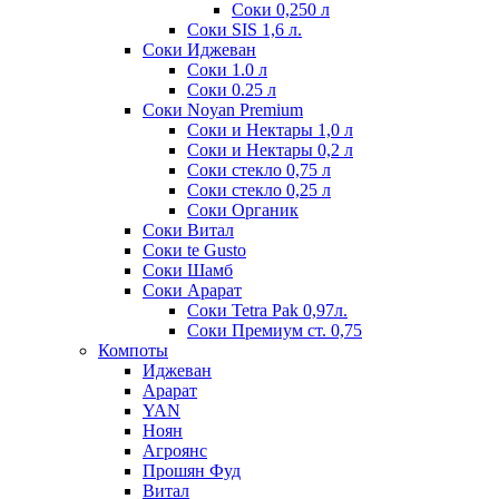
Соки 0,250 л
Соки SIS 1,6 л.
Соки Иджеван
Соки 1.0 л
Соки 0.25 л
Соки Noyan Premium
Соки и Нектары 1,0 л
Соки и Нектары 0,2 л
Соки стекло 0,75 л
Соки стекло 0,25 л
Соки Органик
Соки Витал
Соки te Gusto
Соки Шамб
Соки Арарат
Соки Tetra Pak 0,97л.
Соки Премиум ст. 0,75
Компоты
Иджеван
Арарат
YAN
Ноян
Агроянс
Прошян Фуд
Витал