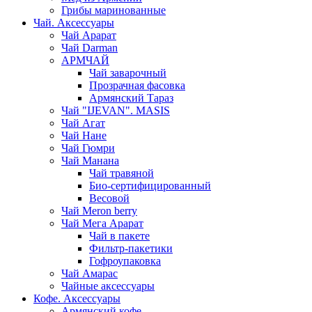
Грибы маринованные
Чай. Аксессуары
Чай Арарат
Чай Darman
АРМЧАЙ
Чай заварочный
Прозрачная фасовка
Армянский Тараз
Чай "IJEVAN". MASIS
Чай Агат
Чай Нане
Чай Гюмри
Чай Манана
Чай травяной
Био-сертифицированный
Весовой
Чай Meron berry
Чай Мега Арарат
Чай в пакете
Фильтр-пакетики
Гофроупаковка
Чай Амарас
Чайные аксессуары
Кофе. Аксессуары
Армянский кофе