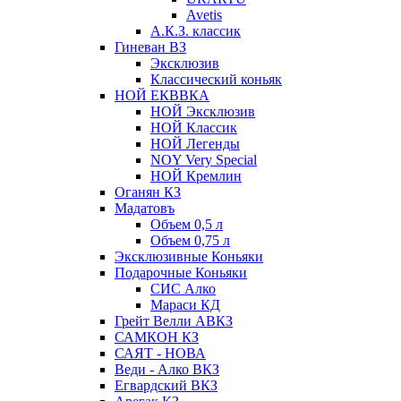
Avetis
А.К.З. классик
Гиневан ВЗ
Эксклюзив
Классический коньяк
НОЙ ЕКВВКА
НОЙ Эксклюзив
НОЙ Классик
НОЙ Легенды
NOY Very Speсial
НОЙ Кремлин
Оганян КЗ
Мадатовъ
Объем 0,5 л
Объем 0,75 л
Эксклюзивные Коньяки
Подарочные Коньяки
СИС Алко
Мараси КД
Грейт Велли АВКЗ
САМКОН КЗ
САЯТ - НОВА
Веди - Алко ВКЗ
Егвардский ВКЗ