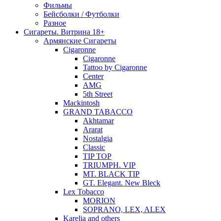
Фильмы
Бейсболки / Футболки
Разное
Сигареты. Витрина 18+
Армянские Сигареты
Cigaronne
Cigaronne
Tattoo by Cigaronne
Center
AMG
5th Street
Mackintosh
GRAND TABACCO
Akhtamar
Ararat
Nostalgia
Classic
TIP TOP
TRIUMPH. VIP
MT. BLACK TIP
GT. Elegant. New Bleck
Lex Tobacco
MORION
SOPRANO, LEX, ALEX
Karelia and others