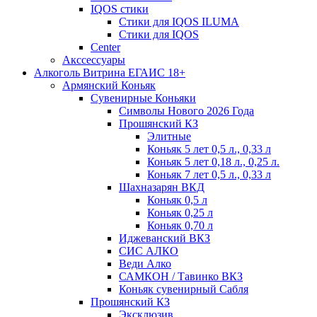
IQOS стики
Стики для IQOS ILUMA
Стики для IQOS
Сenter
Акссессуары
Алкоголь Витрина ЕГАИС 18+
Армянский Коньяк
Сувенирные Коньяки
Символы Нового 2026 Года
Прошянский КЗ
Элитные
Коньяк 5 лет 0,5 л., 0,33 л
Коньяк 5 лет 0,18 л., 0,25 л.
Коньяк 7 лет 0,5 л., 0,33 л
Шахназарян ВКД
Коньяк 0,5 л
Коньяк 0,25 л
Коньяк 0,70 л
Иджеванский ВКЗ
СИС АЛКО
Веди Алко
САМКОН / Тавинко ВКЗ
Коньяк сувенирный Сабля
Прошянский КЗ
Эксклюзив