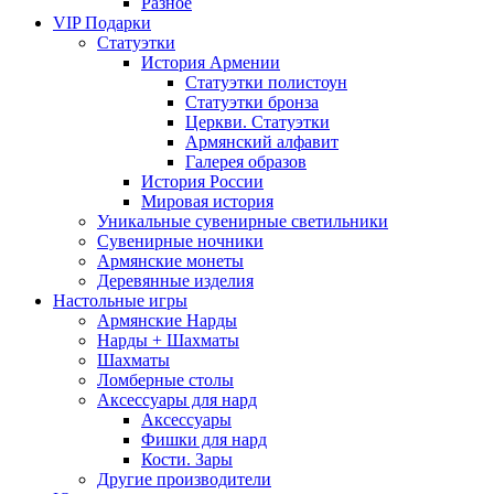
Разное
VIP Подарки
Статуэтки
История Армении
Статуэтки полистоун
Статуэтки бронза
Церкви. Статуэтки
Армянский алфавит
Галерея образов
История России
Мировая история
Уникальные сувенирные светильники
Сувенирные ночники
Армянские монеты
Деревянные изделия
Настольные игры
Армянские Нарды
Нарды + Шахматы
Шахматы
Ломберные столы
Аксессуары для нард
Аксессуары
Фишки для нард
Кости. Зары
Другие производители