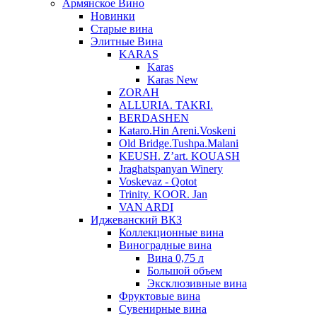
Армянское Вино
Новинки
Старые вина
Элитные Вина
KARAS
Karas
Karas New
ZORAH
ALLURIA. TAKRI.
BERDASHEN
Kataro.Hin Areni.Voskeni
Old Bridge.Tushpa.Malani
KEUSH. Z’art. KOUASH
Jraghatspanyan Winery
Voskevaz - Qotot
Trinity. KOOR. Jan
VAN ARDI
Иджеванский ВКЗ
Коллекционные вина
Виноградные вина
Вина 0,75 л
Большой объем
Эксклюзивные вина
Фруктовые вина
Cувенирные вина