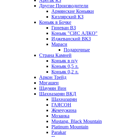
Арегак КЗ
Другие Производители
Армянские Коньяки
Кизлярский КЗ
Коньяк в Бочке
Гиневан ВЗ
Коньяк "СИС АЛКО"
Иджеванский ВКЗ
Мараси
Подарочные
Страна Камней
Коньяк в п/у
Коньяк 0,5 л.
Коньяк 0,2 л.
Аркон Трейд
Мргашен
Шаумян Вин
Шахназарян ВКД
Шахназарян
ГАЯСОН
Жемчужина
Мозаика
Mustang. Black Mountain
Platinum Mountain
Parakar