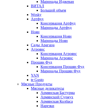
Маринады Иджеван
ВИТАЛ
Большой объем
Wosky
Артфуд
Консервация Артфуд
Маринады Артфуд
Ноян
Консервация Ноян
Маринады Ноян
Сады Арагаца
Агроянс
Консервация Агроянс
Маринады Агроянс
Прошян Фуд
Консервация Прошян Фуд
Маринады Прошян Фуд
YAN
te Gusto
Мясные Продукты
Мясные деликатесы
Армянская Бастурма
Армянский Суджух
Армянская Колбаса
Нарезки