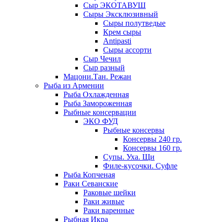
Сыр ЭКОТАВУШ
Сыры Эксклюзивный
Сыры полутведые
Крем сыры
Antipasti
Сыры ассорти
Сыр Чечил
Сыр разный
Мацони.Тан. Режан
Рыба из Армении
Рыба Охлажденная
Рыба Замороженная
Рыбные консервации
ЭКО ФУД
Рыбные консервы
Консервы 240 гр.
Консервы 160 гр.
Супы. Уха. Щи
Филе-кусочки. Суфле
Рыба Копченая
Раки Севанские
Раковые шейки
Раки живые
Раки варенные
Рыбная Икра