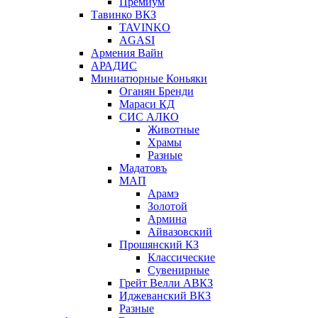
Премиум
Тавинко ВКЗ
TAVINKO
AGASI
Армения Вайн
АРАДИС
Миниатюрные Коньяки
Оганян Бренди
Мараси КД
СИС АЛКО
Животные
Храмы
Разные
Мадатовъ
МАП
Арамэ
Золотой
Армина
Айвазовский
Прошянский КЗ
Классические
Сувенирные
Грейт Велли АВКЗ
Иджеванский ВКЗ
Разные