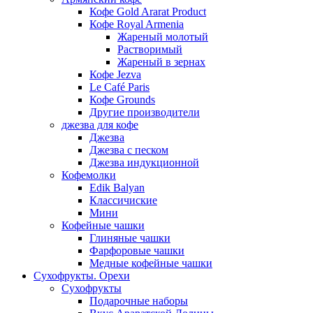
Кофе Gold Ararat Product
Кофе Royal Armenia
Жареный молотый
Растворимый
Жареный в зернах
Кофе Jezva
Le Café Paris
Кофе Grounds
Другие производители
джезва для кофе
Джезва
Джезва с песком
Джезва индукционной
Кофемолки
Edik Balyan
Классичиские
Мини
Кофейные чашки
Глиняные чашки
Фарфоровые чашки
Медные кофейные чашки
Сухофрукты. Орехи
Сухофрукты
Подарочные наборы