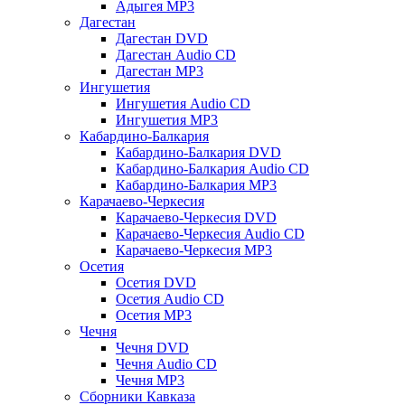
Адыгея MP3
Дагестан
Дагестан DVD
Дагестан Audio CD
Дагестан MP3
Ингушетия
Ингушетия Audio CD
Ингушетия MP3
Кабардино-Балкария
Кабардино-Балкария DVD
Кабардино-Балкария Audio CD
Кабардино-Балкария MP3
Карачаево-Черкесия
Карачаево-Черкесия DVD
Карачаево-Черкесия Audio CD
Карачаево-Черкесия MP3
Осетия
Осетия DVD
Осетия Audio CD
Осетия MP3
Чечня
Чечня DVD
Чечня Audio CD
Чечня MP3
Сборники Кавказа