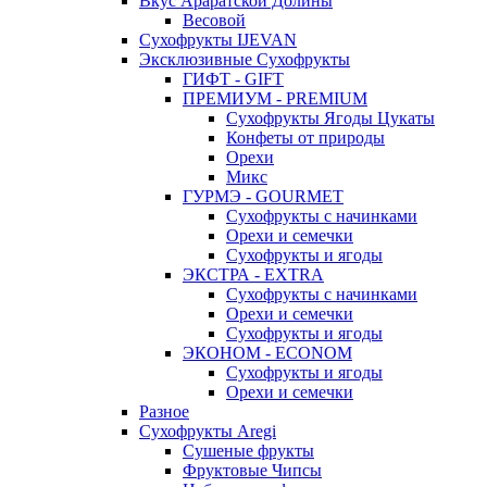
Вкус Араратской Долины
Весовой
Сухофрукты IJEVAN
Эксклюзивные Сухофрукты
ГИФТ - GIFT
ПРЕМИУМ - PREMIUM
Сухофрукты Ягоды Цукаты
Конфеты от природы
Орехи
Микс
ГУРМЭ - GOURMET
Сухофрукты с начинками
Орехи и семечки
Сухофрукты и ягоды
ЭКСТРА - EXTRA
Сухофрукты с начинками
Орехи и семечки
Сухофрукты и ягоды
ЭКОНОМ - ECONOM
Сухофрукты и ягоды
Орехи и семечки
Разное
Сухофрукты Aregi
Сушеные фрукты
Фруктовые Чипсы