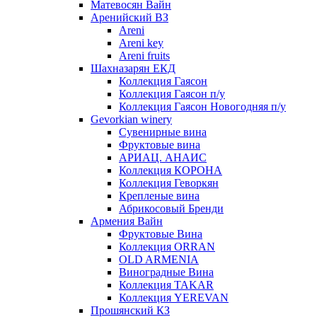
Матевосян Вайн
Аренийский ВЗ
Areni
Areni key
Areni fruits
Шахназарян ЕКД
Коллекция Гаясон
Коллекция Гаясон п/у
Коллекция Гаясон Новогодняя п/у
Gevorkian winery
Сувенирные вина
Фруктовые вина
АРИАЦ. АНАИС
Коллекция КОРОНА
Коллекция Геворкян
Крепленые вина
Абрикосовый Бренди
Армения Вайн
Фруктовые Вина
Коллекция ORRAN
OLD ARMENIA
Виноградные Вина
Коллекция TAKAR
Коллекция YEREVAN
Прошянский КЗ