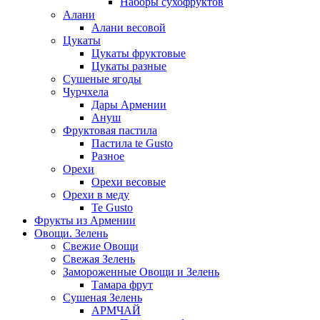
Наборы сухофруктов
Алани
Алани весовой
Цукаты
Цукаты фруктовые
Цукаты разные
Сушеные ягоды
Чурчхела
Дары Армении
Ануш
Фруктовая пастила
Пастила te Gusto
Разное
Орехи
Орехи весовые
Орехи в меду
Te Gusto
Фрукты из Армении
Овощи. Зелень
Свежие Овощи
Свежая Зелень
Замороженные Овощи и Зелень
Тамара фрут
Сушеная Зелень
АРМЧАЙ