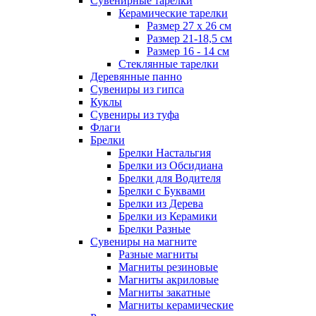
Сувенирные тарелки
Керамические тарелки
Размер 27 х 26 см
Размер 21-18,5 см
Размер 16 - 14 см
Стеклянные тарелки
Деревянные панно
Сувениры из гипса
Куклы
Сувениры из туфа
Флаги
Брелки
Брелки Настальгия
Брелки из Обсидиана
Брелки для Водителя
Брелки с Буквами
Брелки из Дерева
Брелки из Керамики
Брелки Разные
Сувениры на магните
Разные магниты
Магниты резиновые
Магниты акриловые
Магниты закатные
Магниты керамические