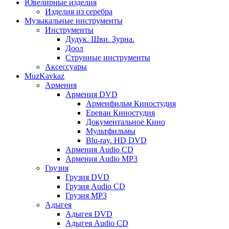
Ювелирные изделия
Изделия из серебра
Музыкальные инструменты
Инструменты
Дудук. Шви. Зурна.
Доол
Струнные инструменты
Аксессуары
MuzKavkaz
Армения
Армения DVD
Арменфильм Киностудия
Ереван Киностудия
Документальное Кино
Мультфильмы
Blu-ray. HD DVD
Армения Audio CD
Армения Audio MP3
Грузия
Грузия DVD
Грузия Audio CD
Грузия MP3
Адыгея
Адыгея DVD
Адыгея Audio CD