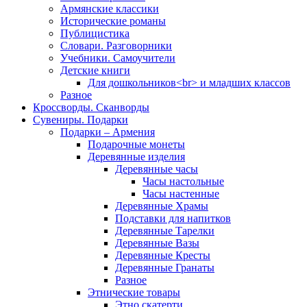
Армянские классики
Исторические романы
Публицистика
Словари. Разговорники
Учебники. Самоучители
Детские книги
Для дошкольников<br> и младших классов
Разное
Кроссворды. Сканворды
Сувениры. Подарки
Подарки – Армения
Подарочные монеты
Деревянные изделия
Деревянные часы
Часы настольные
Часы настенные
Деревянные Храмы
Подставки для напитков
Деревянные Тарелки
Деревянные Вазы
Деревянные Кресты
Деревянные Гранаты
Разное
Этнические товары
Этно скатерти