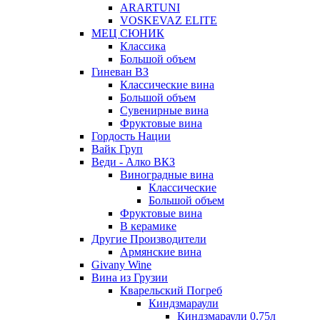
ARARTUNI
VOSKEVAZ ELITE
МЕЦ СЮНИК
Классика
Большой объем
Гиневан ВЗ
Классические вина
Большой объем
Сувенирные вина
Фруктовые вина
Гордость Нации
Вайк Груп
Веди - Алко ВКЗ
Виноградные вина
Классические
Большой объем
Фруктовые вина
В керамике
Другие Производители
Армянские вина
Givany Wine
Вина из Грузии
Кварельский Погреб
Киндзмараули
Киндзмараули 0,75л